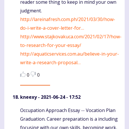
reader some thing to keep in mind your own
judgment.
http://lareinafresh.com.ph/2021/03/30/how-
do-i-write-a-cover-letter-for…
http://www.stajkovakuca.com/2021/02/17/how-
to-research-for-your-essay/
http://aquaticservices.com.au/believe-in-your-
write-a-research-proposal…
0
0
kneexy
- 2021-06-24 - 17:52
Occupation Approach Essay -- Vocation Plan
Komentaras
Graduation. Career preparation is a including
focusing with our own skills, becoming work,