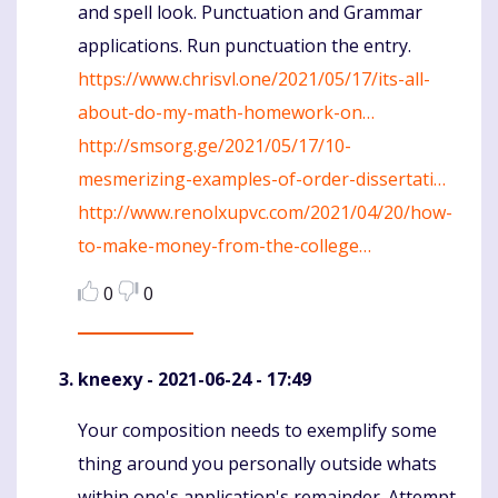
and spell look. Punctuation and Grammar
applications. Run punctuation the entry.
https://www.chrisvl.one/2021/05/17/its-all-
about-do-my-math-homework-on…
http://smsorg.ge/2021/05/17/10-
mesmerizing-examples-of-order-dissertati…
http://www.renolxupvc.com/2021/04/20/how-
to-make-money-from-the-college…
0
0
kneexy
- 2021-06-24 - 17:49
Your composition needs to exemplify some
Komentaras
thing around you personally outside whats
within one's application's remainder. Attempt