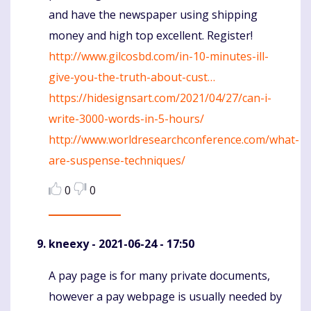
and have the newspaper using shipping
money and high top excellent. Register!
http://www.gilcosbd.com/in-10-minutes-ill-
give-you-the-truth-about-cust…
https://hidesignsart.com/2021/04/27/can-i-
write-3000-words-in-5-hours/
http://www.worldresearchconference.com/what-
are-suspense-techniques/
0
0
kneexy
- 2021-06-24 - 17:50
A pay page is for many private documents,
Komentaras
however a pay webpage is usually needed by