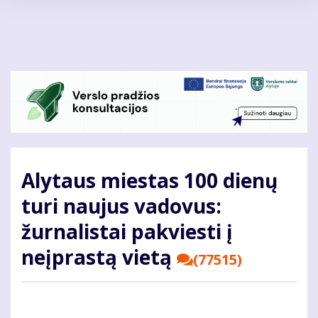
Pereiti
į
pagrindinį
turinį
Alytaus miestas 100 dienų
turi naujus vadovus:
žurnalistai pakviesti į
neįprastą vietą
(77515)