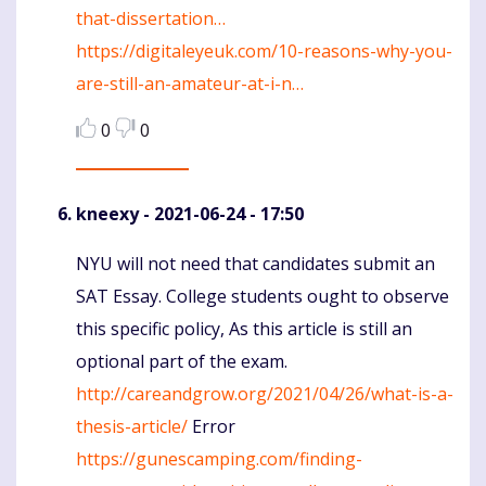
that-dissertation…
https://digitaleyeuk.com/10-reasons-why-you-
are-still-an-amateur-at-i-n…
0
0
kneexy
- 2021-06-24 - 17:50
NYU will not need that candidates submit an
Komentaras
SAT Essay. College students ought to observe
this specific policy, As this article is still an
optional part of the exam.
http://careandgrow.org/2021/04/26/what-is-a-
thesis-article/
Error
https://gunescamping.com/finding-