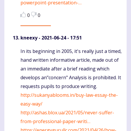
powerpoint-presentation-…
0
0
kneexy
- 2021-06-24 - 17:51
In its beginning in 2005, it's really just a timed,
Komentaras
hand written informative article, made out of
an immediate after a brief reading which
develops an"concern" Analysis is prohibited. It
requests pupils to produce writing.
http://sukanyablooms.in/buy-law-essay-the-
easy-way/
http://ashas.blox.ua/2021/05/never-suffer-
from-professional-paper-writi…
https://energygurullc.com/2021/04/26/how-