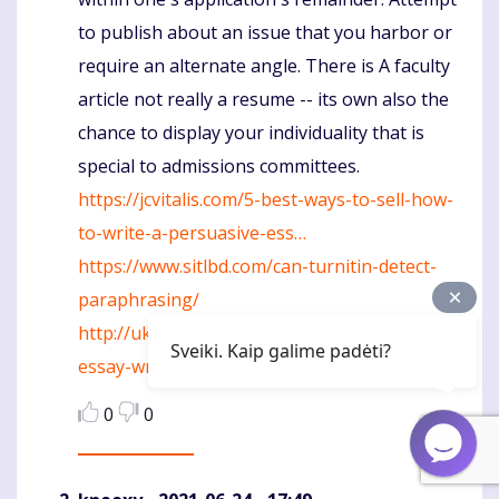
to publish about an issue that you harbor or
require an alternate angle. There is A faculty
article not really a resume -- its own also the
chance to display your individuality that is
special to admissions committees.
https://jcvitalis.com/5-best-ways-to-sell-how-
to-write-a-persuasive-ess…
https://www.sitlbd.com/can-turnitin-detect-
paraphrasing/
http://ukldevserver.co.uk/college-admission-
Sveiki. Kaip galime padėti?
essay-writing-service-for-b…
0
0