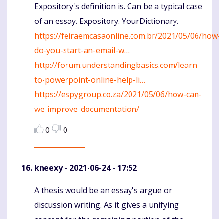
Expository's definition is. Can be a typical case
Komentaras
of an essay. Expository. YourDictionary.
https://feiraemcasaonline.com.br/2021/05/06/how
do-you-start-an-email-w…
http://forum.understandingbasics.com/learn-
to-powerpoint-online-help-li…
https://espygroup.co.za/2021/05/06/how-can-
we-improve-documentation/
0
0
kneexy
- 2021-06-24 - 17:52
A thesis would be an essay's argue or
Komentaras
discussion writing. As it gives a unifying