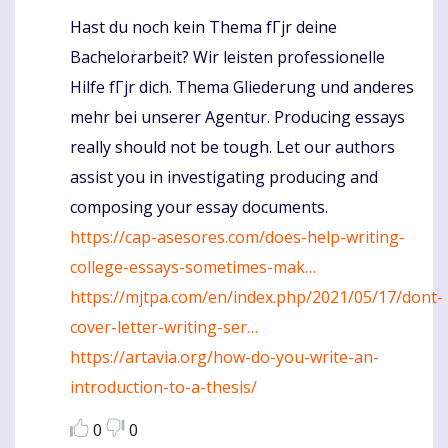
Hast du noch kein Thema fГјr deine
Komentaras
Bachelorarbeit? Wir leisten professionelle
Hilfe fГјr dich. Thema Gliederung und anderes
mehr bei unserer Agentur. Producing essays
really should not be tough. Let our authors
assist you in investigating producing and
composing your essay documents.
https://cap-asesores.com/does-help-writing-
college-essays-sometimes-mak…
https://mjtpa.com/en/index.php/2021/05/17/dont-
cover-letter-writing-ser…
https://artavia.org/how-do-you-write-an-
introduction-to-a-thesis/
0
0