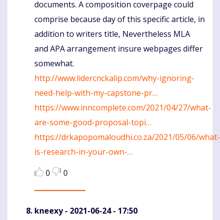
documents. A composition coverpage could
comprise because day of this specific article, in
addition to writers title, Nevertheless MLA
and APA arrangement insure webpages differ
somewhat.
http://www.lidercnckalip.com/why-ignoring-
need-help-with-my-capstone-pr…
https://www.inncomplete.com/2021/04/27/what-
are-some-good-proposal-topi…
https://drkapopomaloudhi.co.za/2021/05/06/what-
is-research-in-your-own-…
0
0
kneexy
- 2021-06-24 - 17:50