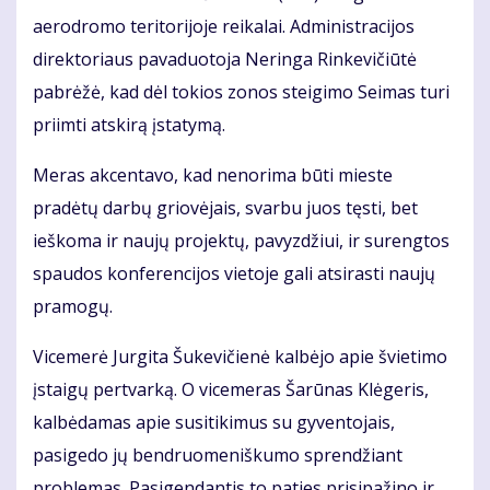
aerodromo teritorijoje reikalai. Administracijos
direktoriaus pavaduotoja Neringa Rinkevičiūtė
pabrėžė, kad dėl tokios zonos steigimo Seimas turi
priimti atskirą įstatymą.
Meras akcentavo, kad nenorima būti mieste
pradėtų darbų griovėjais, svarbu juos tęsti, bet
ieškoma ir naujų projektų, pavyzdžiui, ir surengtos
spaudos konferencijos vietoje gali atsirasti naujų
pramogų.
Vicemerė Jurgita Šukevičienė kalbėjo apie švietimo
įstaigų pertvarką. O vicemeras Šarūnas Klėgeris,
kalbėdamas apie susitikimus su gyventojais,
pasigedo jų bendruomeniškumo sprendžiant
problemas. Pasigendantis to paties prisipažino ir