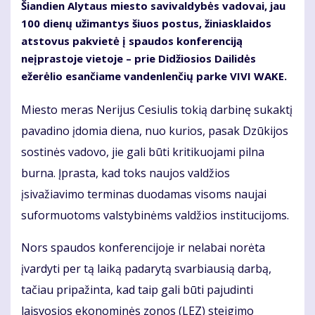
Šiandien Alytaus miesto savivaldybės vadovai, jau
100 dienų užimantys šiuos postus, žiniasklaidos
atstovus pakvietė į spaudos konferenciją
neįprastoje vietoje – prie Didžiosios Dailidės
ežerėlio esančiame vandenlenčių parke VIVI WAKE.
Miesto meras Nerijus Cesiulis tokią darbinę sukaktį
pavadino įdomia diena, nuo kurios, pasak Dzūkijos
sostinės vadovo, jie gali būti kritikuojami pilna
burna. Įprasta, kad toks naujos valdžios
įsivažiavimo terminas duodamas visoms naujai
suformuotoms valstybinėms valdžios institucijoms.
Nors spaudos konferencijoje ir nelabai norėta
įvardyti per tą laiką padarytą svarbiausią darbą,
tačiau pripažinta, kad taip gali būti pajudinti
laisvosios ekonominės zonos (LEZ) steigimo