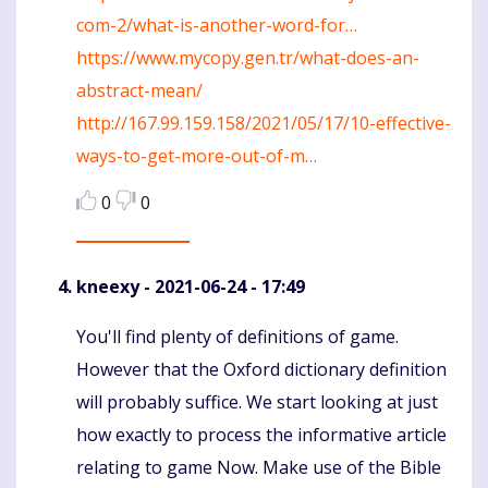
com-2/what-is-another-word-for…
https://www.mycopy.gen.tr/what-does-an-
abstract-mean/
http://167.99.159.158/2021/05/17/10-effective-
ways-to-get-more-out-of-m…
0
0
kneexy
- 2021-06-24 - 17:49
You'll find plenty of definitions of game.
Komentaras
However that the Oxford dictionary definition
will probably suffice. We start looking at just
how exactly to process the informative article
relating to game Now. Make use of the Bible