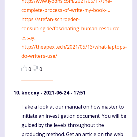
http://www.lyodhs.com/2021/05/17/the-
complete-process-of-write-my-book-…
https://stefan-schroeder-
consulting.de/fascinating-human-resource-
essay…
http://theapex.tech/2021/05/13/what-laptops-
do-writers-use/
0
0
kneexy
- 2021-06-24 - 17:51
Take a look at our manual on how master to
Komentaras
initiate an investigation document. You will be
guided by the levels throughout the
producing method. Get an article on the web