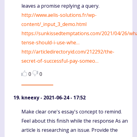
leaves a promise replying a query.
http://www.aelis-solutions.fr/wp-
content/_input_3_demo.html
https://sunkissedtemptations.com/2021/04/26/wh
tense-should-i-use-whe…
http://articledirectoryid.com/212292/the-
secret-of-successful-pay-someo…
0
0
kneexy
- 2021-06-24 - 17:52
Make clear one's essay's concept to remind.
Komentaras
Feel about this finish while the response As an
article is researching an issue. Provide the