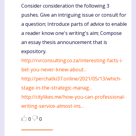
Consider consideration the following 3
Komentaras
pushes. Give an intriguing issue or consult for
a question; Introduce parts of advice to enable
a reader know one's writing's aim; Compose
an essay thesis announcement that is
expository.
http://rvrconsulting.co.za/interesting-facts-i-
bet-you-never-knew-about…
http://perchatki37.online/2021/05/13/which-
stage-in-the-strategic-manag…
http://citylikes.me/how-you-can-professional-
writing-service-almost-ins…
0
0