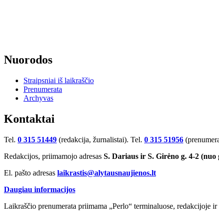
Nuorodos
Straipsniai iš laikraščio
Prenumerata
Archyvas
Kontaktai
Tel.
0 315 51449
(redakcija, žurnalistai). Tel.
0 315 51956
(prenumera
Redakcijos, priimamojo adresas
S. Dariaus ir S. Girėno g. 4-2 (nuo
El. pašto adresas
laikrastis@alytausnaujienos.lt
Daugiau informacijos
Laikraščio prenumerata priimama „Perlo“ terminaluose, redakcijoje ir