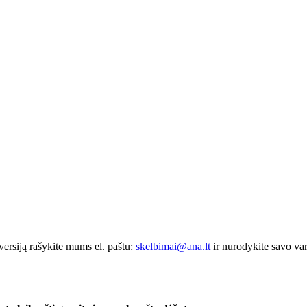
ersiją rašykite mums el. paštu:
skelbimai@ana.lt
ir nurodykite savo vard