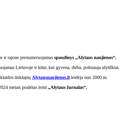
este ir rajone prenumeruojamas
spaudinys „Alytaus naujienos“.
jamas Lietuvoje ir kitur, kur gyvena, dirba, poilsiauja alytiškiai.
klaidos tinklapių
Alytausnaujienos.lt
leidėja nuo 2000 m.
024 metais pradėtas leisti
„Alytaus žurnalas“.