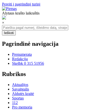
Pereiti į pagrindinį turinį
Alytaus krašto laikraštis
×
Pagrindinė navigacija
Prenumerata
Redakcija
Skelbk 0 315 51956
Rubrikos
Aktualijos
Savaitgalis
Aldutės kraitė
Sportas
112
Pro memoria