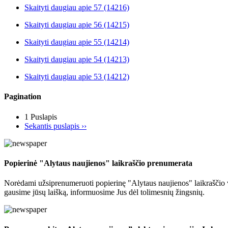
Skaityti daugiau
apie 57 (14216)
Skaityti daugiau
apie 56 (14215)
Skaityti daugiau
apie 55 (14214)
Skaityti daugiau
apie 54 (14213)
Skaityti daugiau
apie 53 (14212)
Pagination
1 Puslapis
Sekantis puslapis
››
Popierinė "Alytaus naujienos" laikraščio prenumerata
Norėdami užsiprenumeruoti popierinę "Alytaus naujienos" laikraščio v
gausime jūsų laišką, informuosime Jus dėl tolimesnių žingsnių.