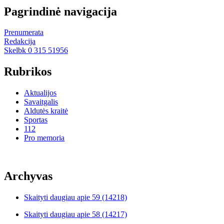
Pagrindinė navigacija
Prenumerata
Redakcija
Skelbk 0 315 51956
Rubrikos
Aktualijos
Savaitgalis
Aldutės kraitė
Sportas
112
Pro memoria
Archyvas
Skaityti daugiau
apie 59 (14218)
Skaityti daugiau
apie 58 (14217)