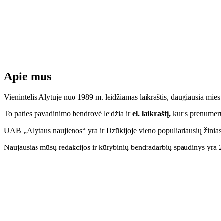
Apie mus
Vienintelis Alytuje nuo 1989 m. leidžiamas laikraštis, daugiausia mi
To paties pavadinimo bendrovė leidžia ir
el. laikraštį,
kuris prenumeruo
UAB „Alytaus naujienos“ yra ir Dzūkijoje vieno populiariausių žinias
Naujausias mūsų redakcijos ir kūrybinių bendradarbių spaudinys yra 2