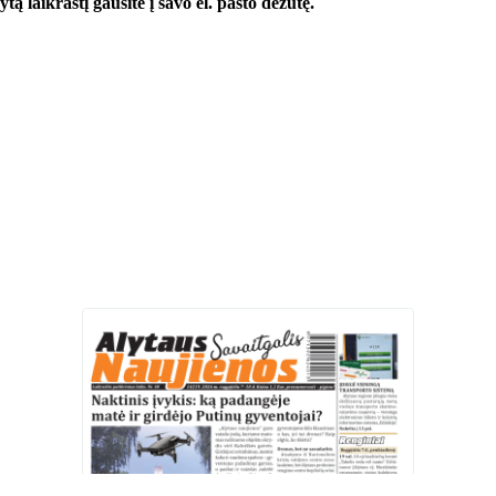
ą laikraštį gausite į savo el. pašto dėžutę.