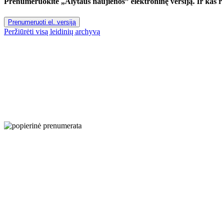
Prenumeruokite „Alytaus naujienos” elektroninę versiją. Ir kas ryt
Prenumeruoti el. versiją
Peržiūrėti visą leidinių archyvą