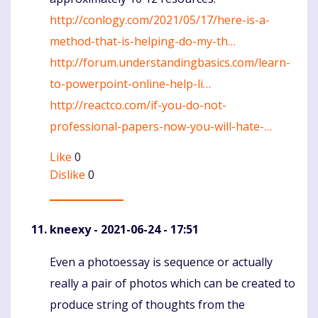
http://conlogy.com/2021/05/17/here-is-a-
method-that-is-helping-do-my-th…
http://forum.understandingbasics.com/learn-
to-powerpoint-online-help-li…
http://reactco.com/if-you-do-not-
professional-papers-now-you-will-hate-…
Like
0
Dislike
0
kneexy
- 2021-06-24 - 17:51
Even a photoessay is sequence or actually
Komentaras
really a pair of photos which can be created to
produce string of thoughts from the