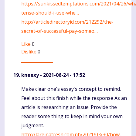
https://sunkissedtemptations.com/2021/04/26/wh
tense-should-i-use-whe…
http://articledirectoryid.com/212292/the-
secret-of-successful-pay-someo…
Like
0
Dislike
0
kneexy
- 2021-06-24 - 17:52
Make clear one's essay's concept to remind.
Komentaras
Feel about this finish while the response As an
article is researching an issue. Provide the
reader some thing to keep in mind your own
judgment.
http://lareinafresh.com.ph/2021/03/30/how-