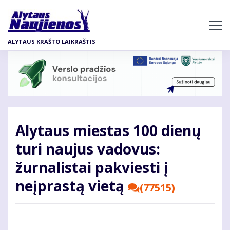
Pereiti
į
pagrindinį
ALYTAUS KRAŠTO LAIKRAŠTIS
turinį
Alytaus miestas 100 dienų
turi naujus vadovus:
žurnalistai pakviesti į
neįprastą vietą
(77515)