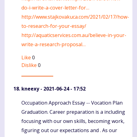
do-i-write-a-cover-letter-for…
http://www.stajkovakuca.com/2021/02/17/how-
to-research-for-your-essay/
http://aquaticservices.com.au/believe-in-your-
write-a-research-proposal…
Like
0
Dislike
0
kneexy
- 2021-06-24 - 17:52
Occupation Approach Essay -- Vocation Plan
Komentaras
Graduation. Career preparation is a including
focusing with our own skills, becoming work,
figuring out our expectations and . As our