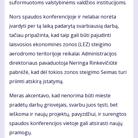
suformuotoms valstybinėms valdžios institucijoms.
Nors spaudos konferencijoje ir nelabai norėta
įvardyti per tą laiką padarytą svarbiausią darbą,
tačiau pripažinta, kad taip gali būti pajudinti
laisvosios ekonominės zonos (LEZ) steigimo
aerodromo teritorijoje reikalai. Administracijos
direktoriaus pavaduotoja Neringa Rinkevičiūtė
pabrėžė, kad dėl tokios zonos steigimo Seimas turi
priimti atskirą įstatymą.
Meras akcentavo, kad nenorima būti mieste
pradėtų darbų griovėjais, svarbu juos tęsti, bet
ieškoma ir naujų projektų, pavyzdžiui, ir surengtos
spaudos konferencijos vietoje gali atsirasti naujų
pramogų.