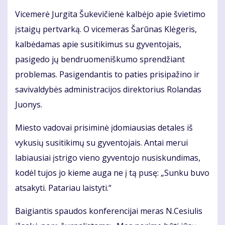
Vicemerė Jurgita Šukevičienė kalbėjo apie švietimo
įstaigų pertvarką. O vicemeras Šarūnas Klėgeris,
kalbėdamas apie susitikimus su gyventojais,
pasigedo jų bendruomeniškumo sprendžiant
problemas. Pasigendantis to paties prisipažino ir
savivaldybės administracijos direktorius Rolandas
Juonys.
Miesto vadovai prisiminė įdomiausias detales iš
vykusių susitikimų su gyventojais. Antai merui
labiausiai įstrigo vieno gyventojo nusiskundimas,
kodėl tujos jo kieme auga ne į tą pusę: „Sunku buvo
atsakyti. Patariau laistyti.“
Baigiantis spaudos konferencijai meras N.Cesiulis