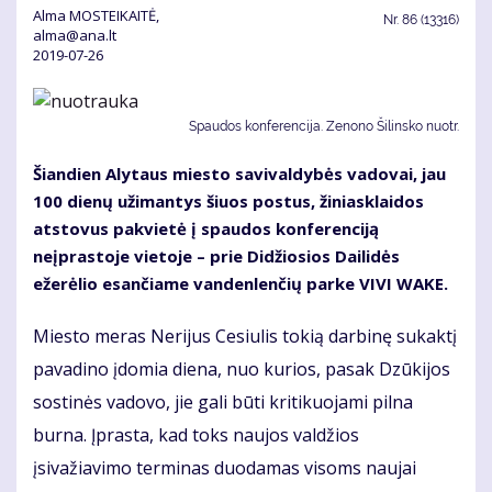
Alma MOSTEIKAITĖ,
Nr.
86 (13316)
alma@ana.lt
2019-07-26
Spaudos konferencija. Zenono Šilinsko nuotr.
Šiandien Alytaus miesto savivaldybės vadovai, jau
100 dienų užimantys šiuos postus, žiniasklaidos
atstovus pakvietė į spaudos konferenciją
neįprastoje vietoje – prie Didžiosios Dailidės
ežerėlio esančiame vandenlenčių parke VIVI WAKE.
Miesto meras Nerijus Cesiulis tokią darbinę sukaktį
pavadino įdomia diena, nuo kurios, pasak Dzūkijos
sostinės vadovo, jie gali būti kritikuojami pilna
burna. Įprasta, kad toks naujos valdžios
įsivažiavimo terminas duodamas visoms naujai