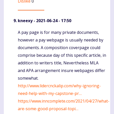
Dislike
0
kneexy
- 2021-06-24 - 17:50
A pay page is for many private documents,
Komentaras
however a pay webpage is usually needed by
documents. A composition coverpage could
comprise because day of this specific article, in
addition to writers title, Nevertheless MLA
and APA arrangement insure webpages differ
somewhat.
http://www.lidercnckalip.com/why-ignoring-
need-help-with-my-capstone-pr…
https://www.inncomplete.com/2021/04/27/what-
are-some-good-proposal-topi…