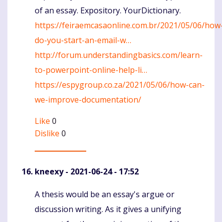
of an essay. Expository. YourDictionary.
https://feiraemcasaonline.com.br/2021/05/06/how
do-you-start-an-email-w…
http://forum.understandingbasics.com/learn-
to-powerpoint-online-help-li…
https://espygroup.co.za/2021/05/06/how-can-
we-improve-documentation/
Like
0
Dislike
0
kneexy
- 2021-06-24 - 17:52
A thesis would be an essay's argue or
Komentaras
discussion writing. As it gives a unifying