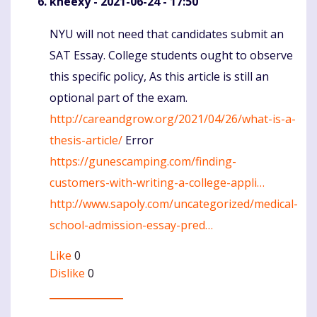
kneexy
- 2021-06-24 - 17:50
NYU will not need that candidates submit an
Komentaras
SAT Essay. College students ought to observe
this specific policy, As this article is still an
optional part of the exam.
http://careandgrow.org/2021/04/26/what-is-a-
thesis-article/
Error
https://gunescamping.com/finding-
customers-with-writing-a-college-appli…
http://www.sapoly.com/uncategorized/medical-
school-admission-essay-pred…
Like
0
Dislike
0