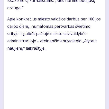
išsakė norą žurnalistams: „Mes norime būti jūsų
draugai.“
Apie konkrečius miesto valdžios darbus per 100 jos
darbo dienų, numatomas pertvarkas švietimo
srityje ir galbūt pačioje miesto savivaldybės
administracijoje – ateinančio antradienio „Alytaus
naujienų“ laikraštyje.