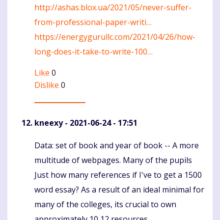
http://ashas.blox.ua/2021/05/never-suffer-
from-professional-paper-writi…
https://energygurullc.com/2021/04/26/how-
long-does-it-take-to-write-100…
Like
0
Dislike
0
kneexy
- 2021-06-24 - 17:51
Data: set of book and year of book -- A more
Komentaras
multitude of webpages. Many of the pupils
Just how many references if I've to get a 1500
word essay? As a result of an ideal minimal for
many of the colleges, its crucial to own
approximately 10 12 resources.