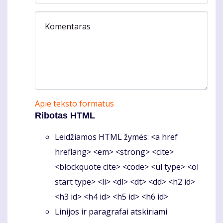
Komentaras
Apie teksto formatus
Ribotas HTML
Leidžiamos HTML žymės: <a href
hreflang> <em> <strong> <cite>
<blockquote cite> <code> <ul type> <ol
start type> <li> <dl> <dt> <dd> <h2 id>
<h3 id> <h4 id> <h5 id> <h6 id>
Linijos ir paragrafai atskiriami