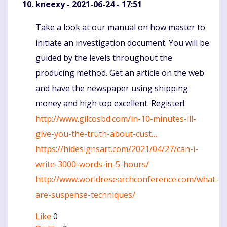
kneexy
- 2021-06-24 - 17:51
Take a look at our manual on how master to
Komentaras
initiate an investigation document. You will be
guided by the levels throughout the
producing method. Get an article on the web
and have the newspaper using shipping
money and high top excellent. Register!
http://www.gilcosbd.com/in-10-minutes-ill-
give-you-the-truth-about-cust…
https://hidesignsart.com/2021/04/27/can-i-
write-3000-words-in-5-hours/
http://www.worldresearchconference.com/what-
are-suspense-techniques/
Like
0