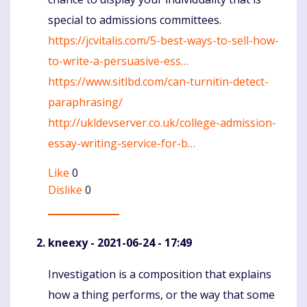
special to admissions committees.
https://jcvitalis.com/5-best-ways-to-sell-how-
to-write-a-persuasive-ess…
https://www.sitlbd.com/can-turnitin-detect-
paraphrasing/
http://ukldevserver.co.uk/college-admission-
essay-writing-service-for-b…
Like
0
Dislike
0
kneexy
- 2021-06-24 - 17:49
Investigation is a composition that explains
Komentaras
how a thing performs, or the way that some