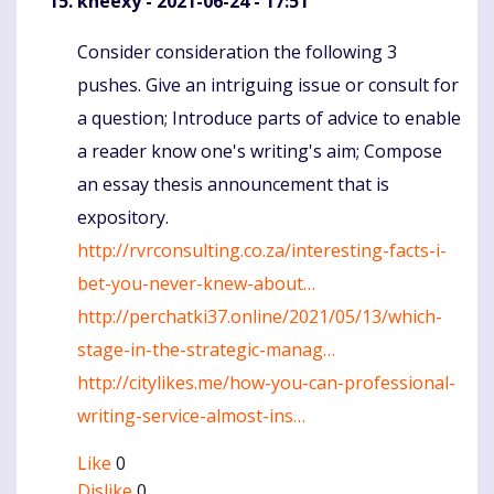
kneexy
- 2021-06-24 - 17:51
Consider consideration the following 3
Komentaras
pushes. Give an intriguing issue or consult for
a question; Introduce parts of advice to enable
a reader know one's writing's aim; Compose
an essay thesis announcement that is
expository.
http://rvrconsulting.co.za/interesting-facts-i-
bet-you-never-knew-about…
http://perchatki37.online/2021/05/13/which-
stage-in-the-strategic-manag…
http://citylikes.me/how-you-can-professional-
writing-service-almost-ins…
Like
0
Dislike
0