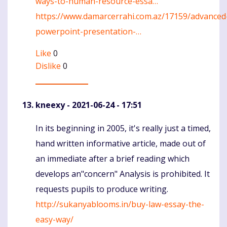
ways-to-human-resource-essa…
https://www.damarcerrahi.com.az/17159/advanced
powerpoint-presentation-…
Like
0
Dislike
0
kneexy
- 2021-06-24 - 17:51
In its beginning in 2005, it's really just a timed,
Komentaras
hand written informative article, made out of
an immediate after a brief reading which
develops an"concern" Analysis is prohibited. It
requests pupils to produce writing.
http://sukanyablooms.in/buy-law-essay-the-
easy-way/