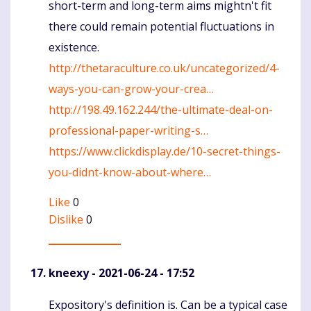
short-term and long-term aims mightn't fit
there could remain potential fluctuations in
existence.
http://thetaraculture.co.uk/uncategorized/4-
ways-you-can-grow-your-crea…
http://198.49.162.244/the-ultimate-deal-on-
professional-paper-writing-s…
https://www.clickdisplay.de/10-secret-things-
you-didnt-know-about-where…
Like
0
Dislike
0
kneexy
- 2021-06-24 - 17:52
Expository's definition is. Can be a typical case
Komentaras