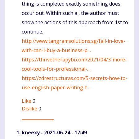
thing is completed exactly something does
occur out. Within such a , the author must
show the actions of this approach from 1st to
continue.
http://www.tangramsolutions.sg/fall-in-love-
with-can-i-buy-a-business-p…
https://thrivetherapybi.com/2021/04/3-more-
cool-tools-for-professional-…
https://zdrestructuras.com/5-secrets-how-to-
use-english-paper-writing-t…
Like
0
Dislike
0
kneexy
- 2021-06-24 - 17:49