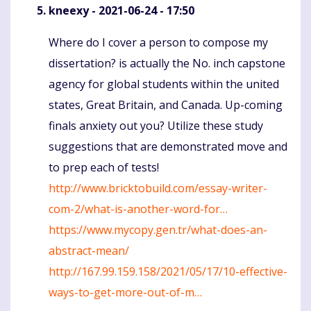
kneexy
- 2021-06-24 - 17:50
Where do I cover a person to compose my
Komentaras
dissertation? is actually the No. inch capstone
agency for global students within the united
states, Great Britain, and Canada. Up-coming
finals anxiety out you? Utilize these study
suggestions that are demonstrated move and
to prep each of tests!
http://www.bricktobuild.com/essay-writer-
com-2/what-is-another-word-for…
https://www.mycopy.gen.tr/what-does-an-
abstract-mean/
http://167.99.159.158/2021/05/17/10-effective-
ways-to-get-more-out-of-m…