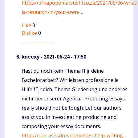
https://drkapopomaloudhi.co.za/2021/05/06/what-
is-research-in-your-own-…
Like
0
Dislike
0
kneexy
- 2021-06-24 - 17:50
Hast du noch kein Thema fГјr deine
Komentaras
Bachelorarbeit? Wir leisten professionelle
Hilfe fГјr dich. Thema Gliederung und anderes
mehr bei unserer Agentur. Producing essays
really should not be tough. Let our authors
assist you in investigating producing and
composing your essay documents.
https://cap-asesores.com/does-help-writing-