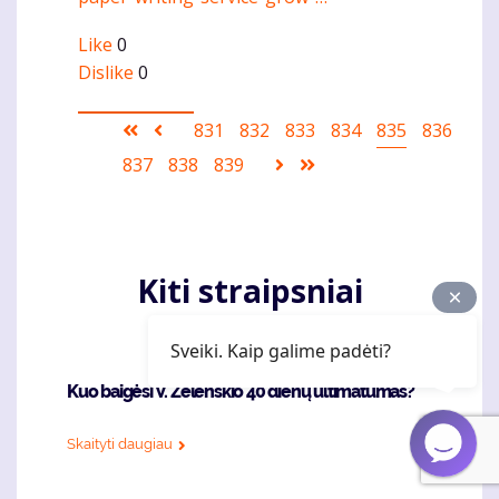
Like
0
Dislike
0
Pagination
First
Ankstesnis
Puslapis
831
Puslapis
832
Puslapis
833
Puslapis
834
Current
835
Puslapis
836
page
puslapis
page
Puslapis
837
Puslapis
838
Puslapis
839
Sekantis
Last
puslapis
page
Kiti straipsniai
Sveiki. Kaip galime padėti?
Kuo baigėsi V. Zelenskio 40 dienų ultimatumas?
Skaityti daugiau