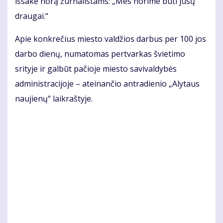
išsakė norą žurnalistams: „Mes norime būti jūsų
draugai.“
Apie konkrečius miesto valdžios darbus per 100 jos
darbo dienų, numatomas pertvarkas švietimo
srityje ir galbūt pačioje miesto savivaldybės
administracijoje – ateinančio antradienio „Alytaus
naujienų“ laikraštyje.