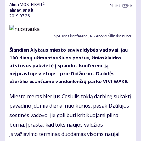
Alma MOSTEIKAITĖ,
Nr.
86 (13316)
alma@ana.lt
2019-07-26
Spaudos konferencija. Zenono Šilinsko nuotr.
Šiandien Alytaus miesto savivaldybės vadovai, jau
100 dienų užimantys šiuos postus, žiniasklaidos
atstovus pakvietė į spaudos konferenciją
neįprastoje vietoje – prie Didžiosios Dailidės
ežerėlio esančiame vandenlenčių parke VIVI WAKE.
Miesto meras Nerijus Cesiulis tokią darbinę sukaktį
pavadino įdomia diena, nuo kurios, pasak Dzūkijos
sostinės vadovo, jie gali būti kritikuojami pilna
burna. Įprasta, kad toks naujos valdžios
įsivažiavimo terminas duodamas visoms naujai