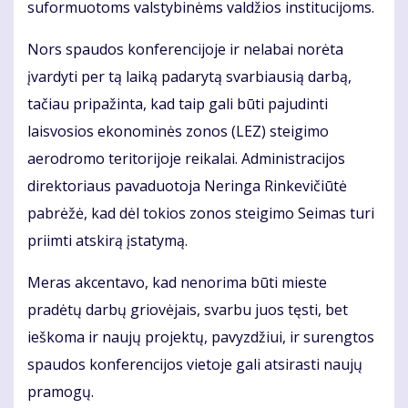
suformuotoms valstybinėms valdžios institucijoms.
Nors spaudos konferencijoje ir nelabai norėta
įvardyti per tą laiką padarytą svarbiausią darbą,
tačiau pripažinta, kad taip gali būti pajudinti
laisvosios ekonominės zonos (LEZ) steigimo
aerodromo teritorijoje reikalai. Administracijos
direktoriaus pavaduotoja Neringa Rinkevičiūtė
pabrėžė, kad dėl tokios zonos steigimo Seimas turi
priimti atskirą įstatymą.
Meras akcentavo, kad nenorima būti mieste
pradėtų darbų griovėjais, svarbu juos tęsti, bet
ieškoma ir naujų projektų, pavyzdžiui, ir surengtos
spaudos konferencijos vietoje gali atsirasti naujų
pramogų.