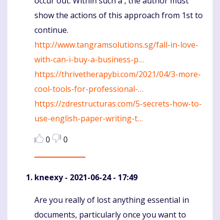
occur out. Within such a , the author must
show the actions of this approach from 1st to
continue.
http://www.tangramsolutions.sg/fall-in-love-
with-can-i-buy-a-business-p…
https://thrivetherapybi.com/2021/04/3-more-
cool-tools-for-professional-…
https://zdrestructuras.com/5-secrets-how-to-
use-english-paper-writing-t…
0
0
kneexy
- 2021-06-24 - 17:49
Are you really of lost anything essential in
Komentaras
documents, particularly once you want to