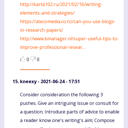
http://karta102.ru/2021/02/16/writing-
elements-and-strategies/
https://atecomedia.co.nz/can-you-use-blogs-
in-research-papers/
http://www.bmanager.nl/super-useful-tips-to-
improve-professional-resear…
0
0
kneexy
- 2021-06-24 - 17:51
Consider consideration the following 3
Komentaras
pushes. Give an intriguing issue or consult for
a question; Introduce parts of advice to enable
a reader know one's writing's aim; Compose