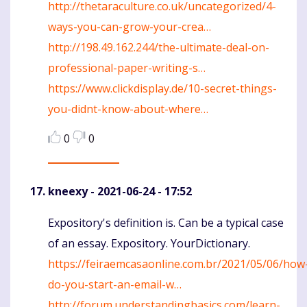
http://thetaraculture.co.uk/uncategorized/4-
ways-you-can-grow-your-crea…
http://198.49.162.244/the-ultimate-deal-on-
professional-paper-writing-s…
https://www.clickdisplay.de/10-secret-things-
you-didnt-know-about-where…
0
0
kneexy
- 2021-06-24 - 17:52
Expository's definition is. Can be a typical case
Komentaras
of an essay. Expository. YourDictionary.
https://feiraemcasaonline.com.br/2021/05/06/how
do-you-start-an-email-w…
http://forum.understandingbasics.com/learn-