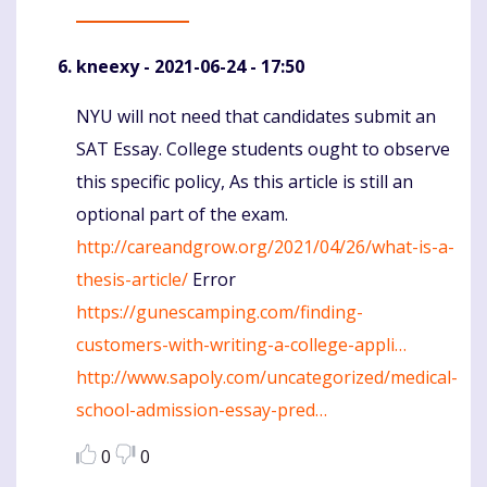
kneexy
- 2021-06-24 - 17:50
NYU will not need that candidates submit an
Komentaras
SAT Essay. College students ought to observe
this specific policy, As this article is still an
optional part of the exam.
http://careandgrow.org/2021/04/26/what-is-a-
thesis-article/
Error
https://gunescamping.com/finding-
customers-with-writing-a-college-appli…
http://www.sapoly.com/uncategorized/medical-
school-admission-essay-pred…
0
0