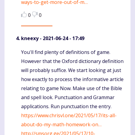
ways-to-get-more-out-of-m…
0
0
kneexy
- 2021-06-24 - 17:49
You'll find plenty of definitions of game.
Komentaras
However that the Oxford dictionary definition
will probably suffice. We start looking at just
how exactly to process the informative article
relating to game Now. Make use of the Bible
and spell look. Punctuation and Grammar
applications. Run punctuation the entry.
https://www.chrisvl.one/2021/05/17/its-all-
about-do-my-math-homework-on…
http://smsorg.ge/2021/05/17/10-