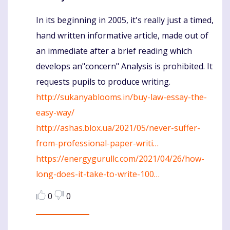
In its beginning in 2005, it's really just a timed,
Komentaras
hand written informative article, made out of
an immediate after a brief reading which
develops an"concern" Analysis is prohibited. It
requests pupils to produce writing.
http://sukanyablooms.in/buy-law-essay-the-
easy-way/
http://ashas.blox.ua/2021/05/never-suffer-
from-professional-paper-writi…
https://energygurullc.com/2021/04/26/how-
long-does-it-take-to-write-100…
0
0