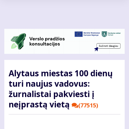
Pereiti
į
pagrindinį
turinį
Alytaus miestas 100 dienų
turi naujus vadovus:
žurnalistai pakviesti į
neįprastą vietą
(77515)