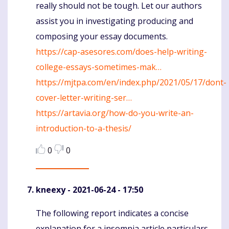
really should not be tough. Let our authors
assist you in investigating producing and
composing your essay documents.
https://cap-asesores.com/does-help-writing-
college-essays-sometimes-mak…
https://mjtpa.com/en/index.php/2021/05/17/dont-
cover-letter-writing-ser…
https://artavia.org/how-do-you-write-an-
introduction-to-a-thesis/
0
0
kneexy
- 2021-06-24 - 17:50
The following report indicates a concise
Komentaras
explanation for a insomnia article particulars.