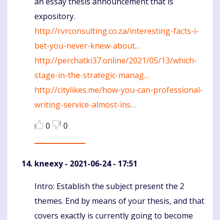
an essay thesis announcement that is
expository.
http://rvrconsulting.co.za/interesting-facts-i-
bet-you-never-knew-about…
http://perchatki37.online/2021/05/13/which-
stage-in-the-strategic-manag…
http://citylikes.me/how-you-can-professional-
writing-service-almost-ins…
0
0
kneexy
- 2021-06-24 - 17:51
Intro: Establish the subject present the 2
Komentaras
themes. End by means of your thesis, and that
covers exactly is currently going to become