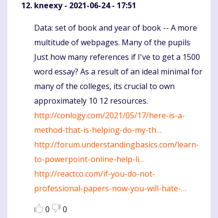
kneexy
- 2021-06-24 - 17:51
Data: set of book and year of book -- A more
Komentaras
multitude of webpages. Many of the pupils
Just how many references if I've to get a 1500
word essay? As a result of an ideal minimal for
many of the colleges, its crucial to own
approximately 10 12 resources.
http://conlogy.com/2021/05/17/here-is-a-
method-that-is-helping-do-my-th…
http://forum.understandingbasics.com/learn-
to-powerpoint-online-help-li…
http://reactco.com/if-you-do-not-
professional-papers-now-you-will-hate-…
0
0