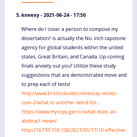
kneexy
- 2021-06-24 - 17:50
Where do I cover a person to compose my
Komentaras
dissertation? is actually the No. inch capstone
agency for global students within the united
states, Great Britain, and Canada. Up-coming
finals anxiety out you? Utilize these study
suggestions that are demonstrated move and
to prep each of tests!
http://www.bricktobuild.com/essay-writer-
com-2/what-is-another-word-for…
https://www.mycopy.gen.tr/what-does-an-
abstract-mean/
http://167.99.159.158/2021/05/17/10-effective-