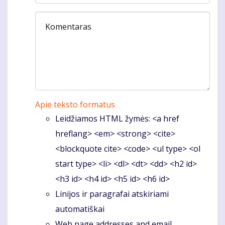
Komentaras
Apie teksto formatus
Leidžiamos HTML žymės: <a href
hreflang> <em> <strong> <cite>
<blockquote cite> <code> <ul type> <ol
start type> <li> <dl> <dt> <dd> <h2 id>
<h3 id> <h4 id> <h5 id> <h6 id>
Linijos ir paragrafai atskiriami
automatiškai
Web page addresses and email