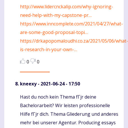
http://www.lidercnckalip.com/why-ignoring-
need-help-with-my-capstone-pr…
https://www.inncomplete.com/2021/04/27/what-
are-some-good-proposal-topi…
https://drkapopomaloudhi.co.za/2021/05/06/what-
is-research-in-your-own-…
0
0
kneexy
- 2021-06-24 - 17:50
Hast du noch kein Thema fГјr deine
Komentaras
Bachelorarbeit? Wir leisten professionelle
Hilfe fГјr dich. Thema Gliederung und anderes
mehr bei unserer Agentur. Producing essays