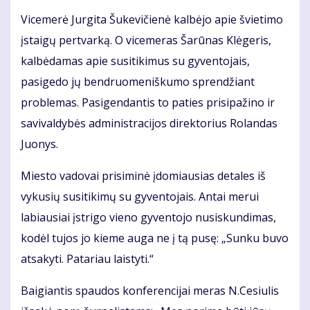
Vicemerė Jurgita Šukevičienė kalbėjo apie švietimo
įstaigų pertvarką. O vicemeras Šarūnas Klėgeris,
kalbėdamas apie susitikimus su gyventojais,
pasigedo jų bendruomeniškumo sprendžiant
problemas. Pasigendantis to paties prisipažino ir
savivaldybės administracijos direktorius Rolandas
Juonys.
Miesto vadovai prisiminė įdomiausias detales iš
vykusių susitikimų su gyventojais. Antai merui
labiausiai įstrigo vieno gyventojo nusiskundimas,
kodėl tujos jo kieme auga ne į tą pusę: „Sunku buvo
atsakyti. Patariau laistyti.“
Baigiantis spaudos konferencijai meras N.Cesiulis