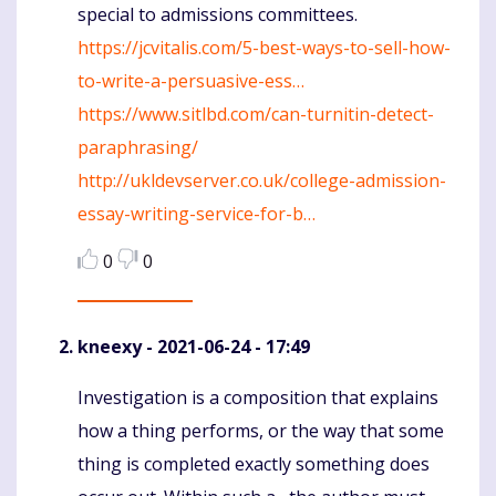
special to admissions committees.
https://jcvitalis.com/5-best-ways-to-sell-how-
to-write-a-persuasive-ess…
https://www.sitlbd.com/can-turnitin-detect-
paraphrasing/
http://ukldevserver.co.uk/college-admission-
essay-writing-service-for-b…
0
0
kneexy
- 2021-06-24 - 17:49
Investigation is a composition that explains
Komentaras
how a thing performs, or the way that some
thing is completed exactly something does