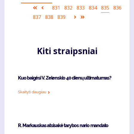
Pagination
First
Ankstesnis
Puslapis
831
Puslapis
832
Puslapis
833
Puslapis
834
Current
835
Puslapis
836
page
puslapis
page
Puslapis
837
Puslapis
838
Puslapis
839
Sekantis
Last
puslapis
page
Kiti straipsniai
Kuo baigėsi V. Zelenskio 40 dienų ultimatumas?
Skaityti daugiau
R. Markauskas atsisakė tarybos nario mandato