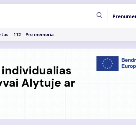
Pagri
Prenume
naviga
rtas
112
Pro memoria