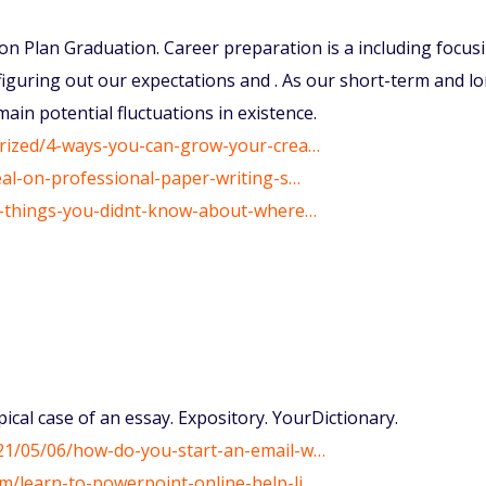
n Plan Graduation. Career preparation is a including focus
figuring out our expectations and . As our short-term and l
main potential fluctuations in existence.
gorized/4-ways-you-can-grow-your-crea…
deal-on-professional-paper-writing-s…
ret-things-you-didnt-know-about-where…
ypical case of an essay. Expository. YourDictionary.
021/05/06/how-do-you-start-an-email-w…
m/learn-to-powerpoint-online-help-li…