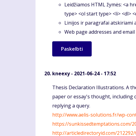
Leidžiamos HTML žymės: <a hre
type> <ol start type> <li> <dl> 
Linijos ir paragrafai atskiriami
Web page addresses and email a
kneexy
- 2021-06-24 - 17:52
Komentaras
Thesis Declaration Illustrations. A 
paper or essay's thought, including 
replying a query.
http://www.aelis-solutions.fr/wp-co
https://sunkissedtemptations.com/
http://articledirectoryid.com/21229