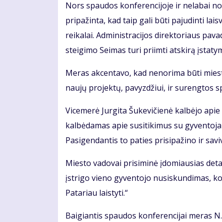
Nors spaudos konferencijoje ir nelabai nor
pripažinta, kad taip gali būti pajudinti l
reikalai. Administracijos direktoriaus pav
steigimo Seimas turi priimti atskirą įstaty
Meras akcentavo, kad nenorima būti mieste
naujų projektų, pavyzdžiui, ir surengtos s
Vicemerė Jurgita Šukevičienė kalbėjo apie
kalbėdamas apie susitikimus su gyventoj
Pasigendantis to paties prisipažino ir sav
Miesto vadovai prisiminė įdomiausias detal
įstrigo vieno gyventojo nusiskundimas, kod
Patariau laistyti.“
Baigiantis spaudos konferencijai meras N.