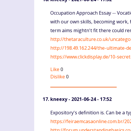
Komentaras
Occupation Approach Essay -- Vocatio
with our own skills, becoming work, 
term aims mightn't fit there could re
http://thetaraculture.co.uk/uncate
http://198.49.162.244/the-ultimate-
https://www.clickdisplay.de/10-sec
Like
0
Dislike
0
kneexy
- 2021-06-24 - 17:52
Komentaras
Expository's definition is. Can be a t
https://feiraemcasaonline.com.br/2
http://forum.understandingbasics.co