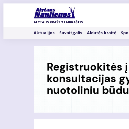
Pereiti
į
pagrindinį
ALYTAUS KRAŠTO LAIKRAŠTIS
turinį
Rubrikos
Aktualijos
Savaitgalis
Aldutės kraitė
Spo