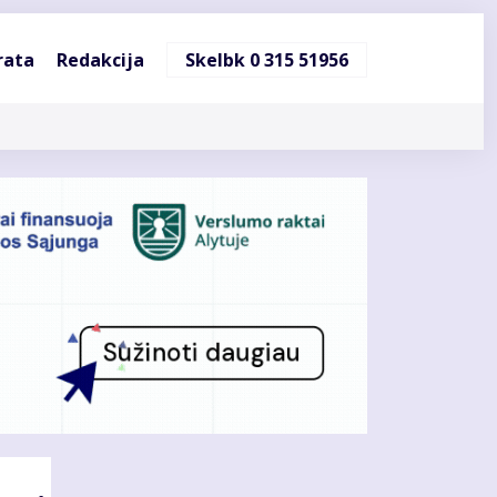
ndinė
rata
Redakcija
Skelbk 0 315 51956
cija