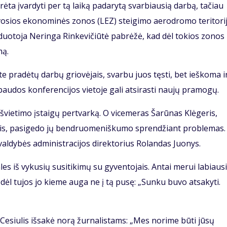
ėta įvardyti per tą laiką padarytą svarbiausią darbą, tačiau
aisvosios ekonominės zonos (LEZ) steigimo aerodromo teritori
aduotoja Neringa Rinkevičiūtė pabrėžė, kad dėl tokios zonos
mą.
 pradėtų darbų griovėjais, svarbu juos tęsti, bet ieškoma i
paudos konferencijos vietoje gali atsirasti naujų pramogų.
 švietimo įstaigų pertvarką. O vicemeras Šarūnas Klėgeris,
ais, pasigedo jų bendruomeniškumo sprendžiant problemas.
ivaldybės administracijos direktorius Rolandas Juonys.
es iš vykusių susitikimų su gyventojais. Antai merui labiausi
ėl tujos jo kieme auga ne į tą pusę: „Sunku buvo atsakyti.
Cesiulis išsakė norą žurnalistams: „Mes norime būti jūsų