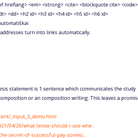
f hreflang> <em> <strong> <cite> <blockquote cite> <code>
<dt> <dd> <h2 id> <h3 id> <h4 id> <h5 id> <h6 id>
 automatiškai
ddresses turn into links automatically.
thesis statement is 1 sentence which communicates the study
composition or an composition writing. This leaves a promis
ntent/_input_3_demo.html
2021/04/26/what-tense-should-i-use-whe…
2/the-secret-of-successful-pay-someo…