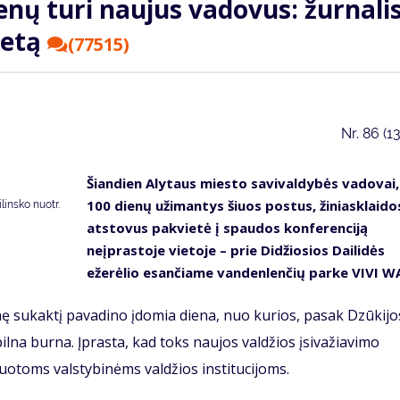
enų turi naujus vadovus: žurnalis
ietą
(77515)
Nr.
86 (1
Šiandien Alytaus miesto savivaldybės vadovai,
100 dienų užimantys šiuos postus, žiniasklaido
insko nuotr.
atstovus pakvietė į spaudos konferenciją
neįprastoje vietoje – prie Didžiosios Dailidės
ežerėlio esančiame vandenlenčių parke VIVI W
nę sukaktį pavadino įdomia diena, nuo kurios, pasak Dzūkijo
 pilna burna. Įprasta, kad toks naujos valdžios įsivažiavimo
otoms valstybinėms valdžios institucijoms.