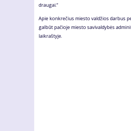
draugai.“
Apie konkrečius miesto valdžios darbus pe
galbūt pačioje miesto savivaldybės adminis
laikraštyje.