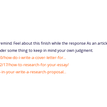
emind. Feel about this finish while the response As an articl
eader some thing to keep in mind your own judgment.
0/how-do-i-write-a-cover-letter-for…
2/17/how-to-research-for-your-essay/
ve-in-your-write-a-research-proposal…