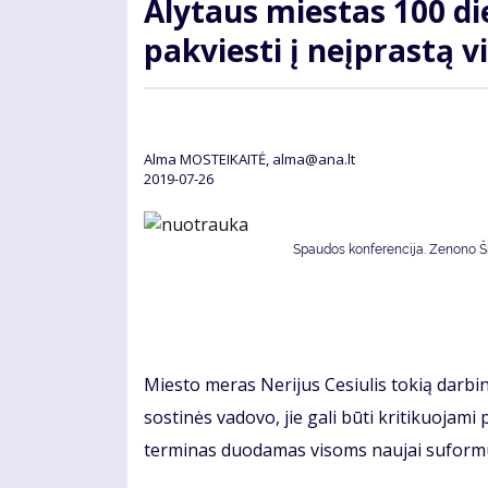
Alytaus miestas 100 di
pakviesti į neįprastą v
Alma MOSTEIKAITĖ, alma@ana.lt
2019-07-26
Spaudos konferencija. Zenono Šil
Miesto meras Nerijus Cesiulis tokią darbi
sostinės vadovo, jie gali būti kritikuojami
terminas duodamas visoms naujai suformu