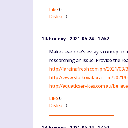
Like
0
Dislike
0
kneexy
- 2021-06-24 - 17:52
Komentaras
Make clear one's essay's concept to r
researching an issue. Provide the r
http://lareinafresh.com.ph/2021/03/3
http://www.stajkovakuca.com/2021/0
http://aquaticservices.com.au/belie
Like
0
Dislike
0
kneexy
- 2021-06-24 - 17:52