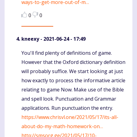
ways-to-get-more-out-of-m…
0
0
kneexy
- 2021-06-24 - 17:49
You'll find plenty of definitions of game.
Komentaras
However that the Oxford dictionary definition
will probably suffice. We start looking at just
how exactly to process the informative article
relating to game Now. Make use of the Bible
and spell look. Punctuation and Grammar
applications. Run punctuation the entry.
https://www.chrisvl.one/2021/05/17/its-all-
about-do-my-math-homework-on…
http://smsorg.ge/2021/05/17/10-