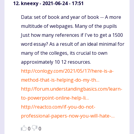
kneexy
- 2021-06-24 - 17:51
Data: set of book and year of book -- A more
Komentaras
multitude of webpages. Many of the pupils
Just how many references if I've to get a 1500
word essay? As a result of an ideal minimal for
many of the colleges, its crucial to own
approximately 10 12 resources.
http://conlogy.com/2021/05/17/here-is-a-
method-that-is-helping-do-my-th…
http://forum.understandingbasics.com/learn-
to-powerpoint-online-help-li…
http://reactco.com/if-you-do-not-
professional-papers-now-you-will-hate-…
0
0