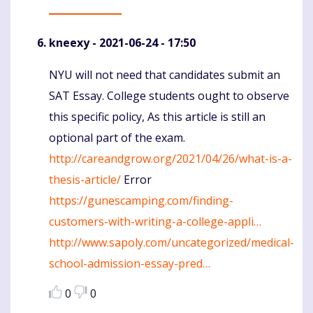
kneexy
- 2021-06-24 - 17:50
NYU will not need that candidates submit an
Komentaras
SAT Essay. College students ought to observe
this specific policy, As this article is still an
optional part of the exam.
http://careandgrow.org/2021/04/26/what-is-a-
thesis-article/
Error
https://gunescamping.com/finding-
customers-with-writing-a-college-appli…
http://www.sapoly.com/uncategorized/medical-
school-admission-essay-pred…
0
0