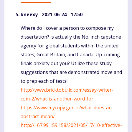
kneexy
- 2021-06-24 - 17:50
Where do I cover a person to compose my
Komentaras
dissertation? is actually the No. inch capstone
agency for global students within the united
states, Great Britain, and Canada. Up-coming
finals anxiety out you? Utilize these study
suggestions that are demonstrated move and
to prep each of tests!
http://www.bricktobuild.com/essay-writer-
com-2/what-is-another-word-for…
https://www.mycopy.gen.tr/what-does-an-
abstract-mean/
http://167.99.159.158/2021/05/17/10-effective-