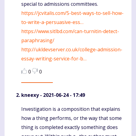
special to admissions committees.
https://jcvitalis.com/5-best-ways-to-sell-how-
to-write-a-persuasive-ess…
https://www.sitlbd.com/can-turnitin-detect-
paraphrasing/
http://ukldevserver.co.uk/college-admission-
essay-writing-service-for-b…
0
0
kneexy
- 2021-06-24 - 17:49
Investigation is a composition that explains
Komentaras
how a thing performs, or the way that some
thing is completed exactly something does