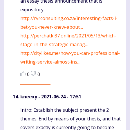
an essay thesis announcement that is
expository.
http://rvrconsulting.co.za/interesting-facts-i-
bet-you-never-knew-about…
http://perchatki37.online/2021/05/13/which-
stage-in-the-strategic-manag…
http://citylikes.me/how-you-can-professional-
writing-service-almost-ins…
0
0
kneexy
- 2021-06-24 - 17:51
Intro: Establish the subject present the 2
Komentaras
themes. End by means of your thesis, and that
covers exactly is currently going to become