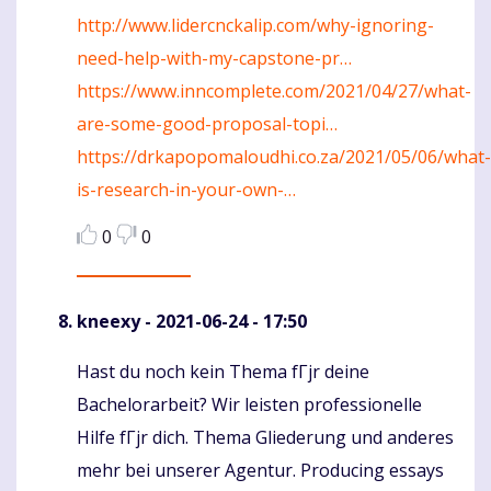
http://www.lidercnckalip.com/why-ignoring-
need-help-with-my-capstone-pr…
https://www.inncomplete.com/2021/04/27/what-
are-some-good-proposal-topi…
https://drkapopomaloudhi.co.za/2021/05/06/what-
is-research-in-your-own-…
0
0
kneexy
- 2021-06-24 - 17:50
Hast du noch kein Thema fГјr deine
Komentaras
Bachelorarbeit? Wir leisten professionelle
Hilfe fГјr dich. Thema Gliederung und anderes
mehr bei unserer Agentur. Producing essays