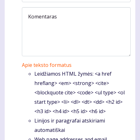
Komentaras
Apie teksto formatus
Leidžiamos HTML žymės: <a href
hreflang> <em> <strong> <cite>
<blockquote cite> <code> <ul type> <ol
start type> <li> <dl> <dt> <dd> <h2 id>
<h3 id> <h4 id> <h5 id> <h6 id>
Linijos ir paragrafai atskiriami
automatiškai
Web page addresses and email