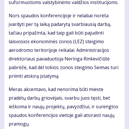
suformuotoms valstybinėms valdžios institucijoms.
Nors spaudos konferencijoje ir nelabai norėta
įvardyti per tą laiką padarytą svarbiausią darbą,
tačiau pripažinta, kad taip gali būti pajudinti
laisvosios ekonominės zonos (LEZ) steigimo
aerodromo teritorijoje reikalai. Administracijos
direktoriaus pavaduotoja Neringa Rinkevičiūtė
pabrėžė, kad dėl tokios zonos steigimo Seimas turi
priimti atskirą įstatymą.
Meras akcentavo, kad nenorima būti mieste
pradėtų darbų griovėjais, svarbu juos tęsti, bet
ieškoma ir naujų projektų, pavyzdžiui, ir surengtos
spaudos konferencijos vietoje gali atsirasti naujų
pramogų.