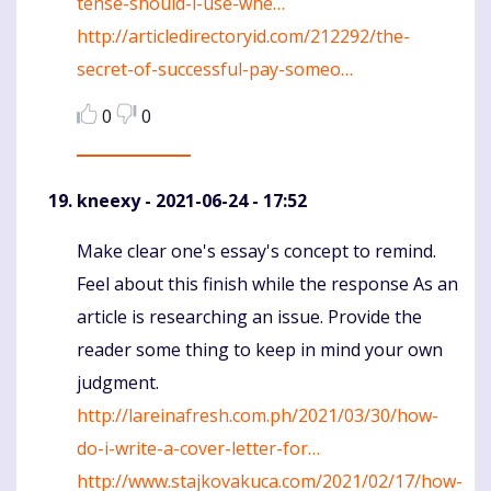
tense-should-i-use-whe…
http://articledirectoryid.com/212292/the-
secret-of-successful-pay-someo…
0
0
kneexy
- 2021-06-24 - 17:52
Make clear one's essay's concept to remind.
Komentaras
Feel about this finish while the response As an
article is researching an issue. Provide the
reader some thing to keep in mind your own
judgment.
http://lareinafresh.com.ph/2021/03/30/how-
do-i-write-a-cover-letter-for…
http://www.stajkovakuca.com/2021/02/17/how-