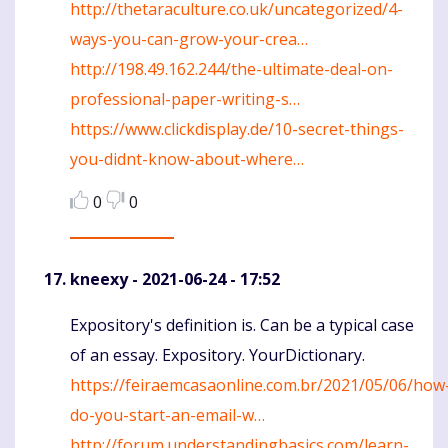
http://thetaraculture.co.uk/uncategorized/4-
ways-you-can-grow-your-crea…
http://198.49.162.244/the-ultimate-deal-on-
professional-paper-writing-s…
https://www.clickdisplay.de/10-secret-things-
you-didnt-know-about-where…
0
0
kneexy
- 2021-06-24 - 17:52
Expository's definition is. Can be a typical case
Komentaras
of an essay. Expository. YourDictionary.
https://feiraemcasaonline.com.br/2021/05/06/how
do-you-start-an-email-w…
http://forum.understandingbasics.com/learn-