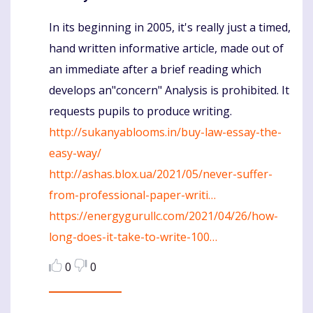
In its beginning in 2005, it's really just a timed,
Komentaras
hand written informative article, made out of
an immediate after a brief reading which
develops an"concern" Analysis is prohibited. It
requests pupils to produce writing.
http://sukanyablooms.in/buy-law-essay-the-
easy-way/
http://ashas.blox.ua/2021/05/never-suffer-
from-professional-paper-writi…
https://energygurullc.com/2021/04/26/how-
long-does-it-take-to-write-100…
0
0