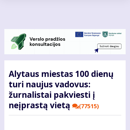
Pereiti
į
pagrindinį
turinį
Alytaus miestas 100 dienų
turi naujus vadovus:
žurnalistai pakviesti į
neįprastą vietą
(77515)