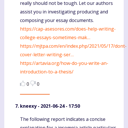
really should not be tough. Let our authors
assist you in investigating producing and
composing your essay documents.
https://cap-asesores.com/does-help-writing-
college-essays-sometimes-mak…
https://mjtpa.com/en/index.php/2021/05/17/dont-
cover-letter-writing-ser…
https://artavia.org/how-do-you-write-an-
introduction-to-a-thesis/
0
0
kneexy
- 2021-06-24 - 17:50
The following report indicates a concise
Komentaras
explanation for a insomnia article particulars.