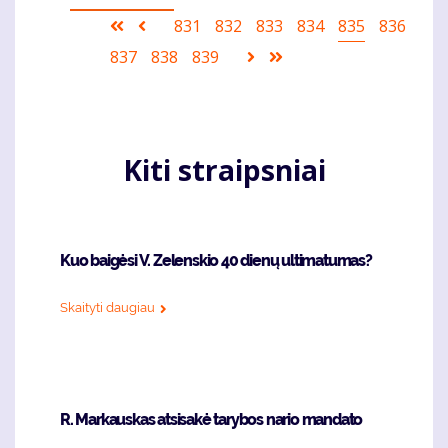
Pagination
First
Ankstesnis
Puslapis
831
Puslapis
832
Puslapis
833
Puslapis
834
Current
835
Puslapis
836
page
puslapis
page
Puslapis
837
Puslapis
838
Puslapis
839
Sekantis
Last
puslapis
page
Kiti straipsniai
Kuo baigėsi V. Zelenskio 40 dienų ultimatumas?
Skaityti daugiau
R. Markauskas atsisakė tarybos nario mandato