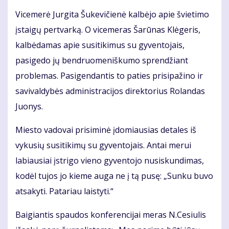
Vicemerė Jurgita Šukevičienė kalbėjo apie švietimo
įstaigų pertvarką. O vicemeras Šarūnas Klėgeris,
kalbėdamas apie susitikimus su gyventojais,
pasigedo jų bendruomeniškumo sprendžiant
problemas. Pasigendantis to paties prisipažino ir
savivaldybės administracijos direktorius Rolandas
Juonys.
Miesto vadovai prisiminė įdomiausias detales iš
vykusių susitikimų su gyventojais. Antai merui
labiausiai įstrigo vieno gyventojo nusiskundimas,
kodėl tujos jo kieme auga ne į tą pusę: „Sunku buvo
atsakyti. Patariau laistyti.“
Baigiantis spaudos konferencijai meras N.Cesiulis