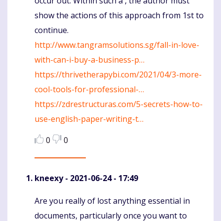
occur out. Within such a , the author must
show the actions of this approach from 1st to
continue.
http://www.tangramsolutions.sg/fall-in-love-
with-can-i-buy-a-business-p…
https://thrivetherapybi.com/2021/04/3-more-
cool-tools-for-professional-…
https://zdrestructuras.com/5-secrets-how-to-
use-english-paper-writing-t…
0
0
kneexy
- 2021-06-24 - 17:49
Are you really of lost anything essential in
Komentaras
documents, particularly once you want to