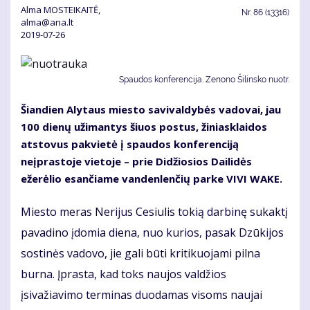
Alma MOSTEIKAITĖ,
Nr.
86 (13316)
alma@ana.lt
2019-07-26
Spaudos konferencija. Zenono Šilinsko nuotr.
Šiandien Alytaus miesto savivaldybės vadovai, jau
100 dienų užimantys šiuos postus, žiniasklaidos
atstovus pakvietė į spaudos konferenciją
neįprastoje vietoje – prie Didžiosios Dailidės
ežerėlio esančiame vandenlenčių parke VIVI WAKE.
Miesto meras Nerijus Cesiulis tokią darbinę sukaktį
pavadino įdomia diena, nuo kurios, pasak Dzūkijos
sostinės vadovo, jie gali būti kritikuojami pilna
burna. Įprasta, kad toks naujos valdžios
įsivažiavimo terminas duodamas visoms naujai