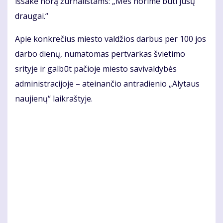
išsakė norą žurnalistams: „Mes norime būti jūsų
draugai.“
Apie konkrečius miesto valdžios darbus per 100 jos
darbo dienų, numatomas pertvarkas švietimo
srityje ir galbūt pačioje miesto savivaldybės
administracijoje – ateinančio antradienio „Alytaus
naujienų“ laikraštyje.