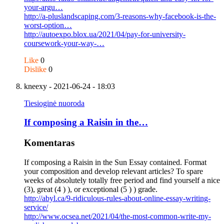
your-argu…
http://a-pluslandscaping.com/3-reasons-why-facebook-is-the-
worst-option…
http://autoexpo.blox.ua/2021/04/pay-for-university-
coursework-your-way-…
Like
0
Dislike
0
kneexy
- 2021-06-24 - 18:03
Tiesioginė nuoroda
If composing a Raisin in the…
Komentaras
If composing a Raisin in the Sun Essay contained. Format
your composition and develop relevant articles? To spare
weeks of absolutely totally free period and find yourself a nice
(3), great (4 ) ), or exceptional (5 ) ) grade.
http://abyl.ca/9-ridiculous-rules-about-online-essay-writing-
service/
http://www.ocsea.net/2021/04/the-most-common-write-my-