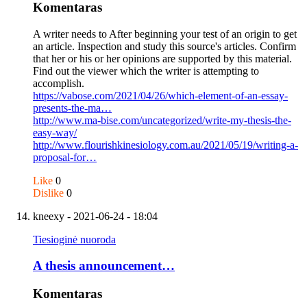
Komentaras
A writer needs to After beginning your test of an origin to get
an article. Inspection and study this source's articles. Confirm
that her or his or her opinions are supported by this material.
Find out the viewer which the writer is attempting to
accomplish.
https://vabose.com/2021/04/26/which-element-of-an-essay-
presents-the-ma…
http://www.ma-bise.com/uncategorized/write-my-thesis-the-
easy-way/
http://www.flourishkinesiology.com.au/2021/05/19/writing-a-
proposal-for…
Like
0
Dislike
0
kneexy
- 2021-06-24 - 18:04
Tiesioginė nuoroda
A thesis announcement…
Komentaras