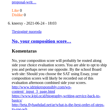
proposal-writ…
Like
0
Dislike
0
kneexy
- 2021-06-24 - 18:03
Tiesioginė nuoroda
No, your composition score…
Komentaras
No, your composition score will probably be routed along
side your choice evaluation scores. You are able to opt to ship
you and perhaps never one opposite. By the school Board
web site: Should you choose the SAT using Essay, your
composition scores will likely be recorded out of this
evaluation afternoon combined side your scores.
http://www.idrinkresponsibly.com/wp-
content/_input_3_page.html
https://www.kjpl.or.id/biography-writing-service-back-to-
basics/
http://beta.flybaghdad.net/ar/what-is-the-best-order-of-steps-
to-use-wh…