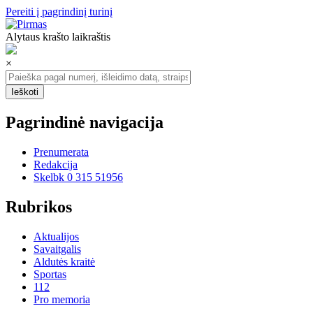
Pereiti į pagrindinį turinį
Alytaus krašto laikraštis
×
Pagrindinė navigacija
Prenumerata
Redakcija
Skelbk 0 315 51956
Rubrikos
Aktualijos
Savaitgalis
Aldutės kraitė
Sportas
112
Pro memoria