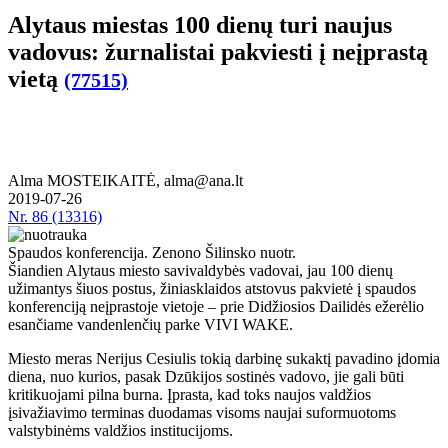
Alytaus miestas 100 dienų turi naujus
vadovus: žurnalistai pakviesti į neįprastą
vietą
(77515)
Alma MOSTEIKAITĖ, alma@ana.lt
2019-07-26
Nr.
86 (13316)
Spaudos konferencija. Zenono Šilinsko nuotr.
Šiandien Alytaus miesto savivaldybės vadovai, jau 100 dienų
užimantys šiuos postus, žiniasklaidos atstovus pakvietė į spaudos
konferenciją neįprastoje vietoje – prie Didžiosios Dailidės ežerėlio
esančiame vandenlenčių parke VIVI WAKE.
Miesto meras Nerijus Cesiulis tokią darbinę sukaktį pavadino įdomia
diena, nuo kurios, pasak Dzūkijos sostinės vadovo, jie gali būti
kritikuojami pilna burna. Įprasta, kad toks naujos valdžios
įsivažiavimo terminas duodamas visoms naujai suformuotoms
valstybinėms valdžios institucijoms.