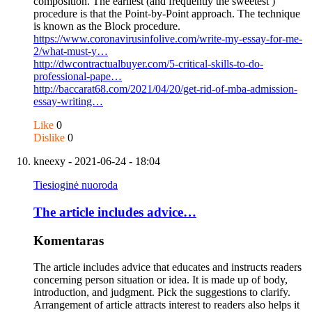
composition. The earliest (and frequently the sweetest )
procedure is that the Point-by-Point approach. The technique
is known as the Block procedure.
https://www.coronavirusinfolive.com/write-my-essay-for-me-
2/what-must-y…
http://dwcontractualbuyer.com/5-critical-skills-to-do-
professional-pape…
http://baccarat68.com/2021/04/20/get-rid-of-mba-admission-
essay-writing…
Like
0
Dislike
0
kneexy
- 2021-06-24 - 18:04
Tiesioginė nuoroda
The article includes advice…
Komentaras
The article includes advice that educates and instructs readers
concerning person situation or idea. It is made up of body,
introduction, and judgment. Pick the suggestions to clarify.
Arrangement of article attracts interest to readers also helps it