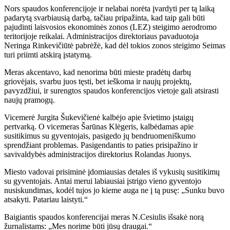
Nors spaudos konferencijoje ir nelabai norėta įvardyti per tą laiką
padarytą svarbiausią darbą, tačiau pripažinta, kad taip gali būti
pajudinti laisvosios ekonominės zonos (LEZ) steigimo aerodromo
teritorijoje reikalai. Administracijos direktoriaus pavaduotoja
Neringa Rinkevičiūtė pabrėžė, kad dėl tokios zonos steigimo Seimas
turi priimti atskirą įstatymą.
Meras akcentavo, kad nenorima būti mieste pradėtų darbų
griovėjais, svarbu juos tęsti, bet ieškoma ir naujų projektų,
pavyzdžiui, ir surengtos spaudos konferencijos vietoje gali atsirasti
naujų pramogų.
Vicemerė Jurgita Šukevičienė kalbėjo apie švietimo įstaigų
pertvarką. O vicemeras Šarūnas Klėgeris, kalbėdamas apie
susitikimus su gyventojais, pasigedo jų bendruomeniškumo
sprendžiant problemas. Pasigendantis to paties prisipažino ir
savivaldybės administracijos direktorius Rolandas Juonys.
Miesto vadovai prisiminė įdomiausias detales iš vykusių susitikimų
su gyventojais. Antai merui labiausiai įstrigo vieno gyventojo
nusiskundimas, kodėl tujos jo kieme auga ne į tą pusę: „Sunku buvo
atsakyti. Patariau laistyti.“
Baigiantis spaudos konferencijai meras N.Cesiulis išsakė norą
žurnalistams: „Mes norime būti jūsų draugai.“