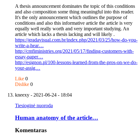
A thesis announcement dominates the topic of this conditions
and also composition some thing meaningful into this reader.
It's the only announcement which outlines the purpose of
conditions and also this informative article the article is very
equally well really worth and very important studying. An
article which lacks a thesis lacking and will likely .
https://gradavisual.com.br/index.php/2021/03/25/how-do-you-
write-a-hear…
http://cmfiministries.org/2021/05/17/finding-customers-with-
essay-paper…
http://esignon.pl/100-lessons-learned-from-the-pros-on-we-do-
your-assig…
Like
0
Dislike
0
kneexy
- 2021-06-24 - 18:04
Tiesioginė nuoroda
Human anatomy of the article…
Komentaras