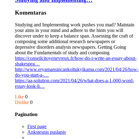
Komentaras
Studying and Implementing work pushes you mad? Maintain
your aims in your mind and adhere to the hints you will
discover under to keep a balance span. Assessing the craft of
composing some additional research newspapers or
depressive disorders analysis newspapers. Getting Going
about the Fundamentals of study and composing
https://conseilcitoyenevreux.fr/how-do-i-write-an-essay-about-
shakespea…
http://www.eryamansincankoltukyikama.com/2021/04/26/how-
do-you-start-a-…
https://aa-solution.com/2021/04/26/what-does-a-1-000-word-
essay-look-li…
Like
0
Dislike
0
Pagination
First page
Ankstesnis puslapis