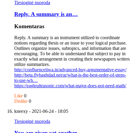
Tiesioginė nuoroda
Reply. A summary is an…
Komentaras
Reply. A summary is an instrument utilized to coordinate
notions regarding thesis or an issue to your logical purchase.
Outlines organize issues, subtopics, and information that are
encouraging. To be able to understand that subject to pay in
exactly what arrangement in creating their newspapers writers
utilize summarizes.
http://confluenceiiwa.in/advanced-buy-argumentative-essay/
http://beta.flybaghdad.net/ar/what-is-the-best-order-of-steps-
to-use-wh…
https://eagleultrasonic.com/what-major-does-not-need-math/
Like
0
Dislike
0
kneexy
- 2021-06-24 - 18:05
Tiesioginė nuoroda
You are given yet another…