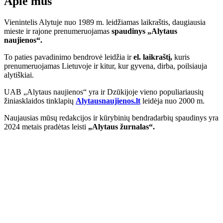
Apie mus
Vienintelis Alytuje nuo 1989 m. leidžiamas laikraštis, daugiausia
mieste ir rajone prenumeruojamas
spaudinys „Alytaus
naujienos“.
To paties pavadinimo bendrovė leidžia ir
el. laikraštį,
kuris
prenumeruojamas Lietuvoje ir kitur, kur gyvena, dirba, poilsiauja
alytiškiai.
UAB „Alytaus naujienos“ yra ir Dzūkijoje vieno populiariausių
žiniasklaidos tinklapių
Alytausnaujienos.lt
leidėja nuo 2000 m.
Naujausias mūsų redakcijos ir kūrybinių bendradarbių spaudinys yra
2024 metais pradėtas leisti
„Alytaus žurnalas“.