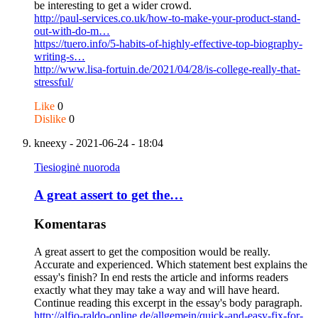
be interesting to get a wider crowd.
http://paul-services.co.uk/how-to-make-your-product-stand-
out-with-do-m…
https://tuero.info/5-habits-of-highly-effective-top-biography-
writing-s…
http://www.lisa-fortuin.de/2021/04/28/is-college-really-that-
stressful/
Like
0
Dislike
0
kneexy
- 2021-06-24 - 18:04
Tiesioginė nuoroda
A great assert to get the…
Komentaras
A great assert to get the composition would be really.
Accurate and experienced. Which statement best explains the
essay's finish? In end rests the article and informs readers
exactly what they may take a way and will have heard.
Continue reading this excerpt in the essay's body paragraph.
http://alfio-raldo-online.de/allgemein/quick-and-easy-fix-for-