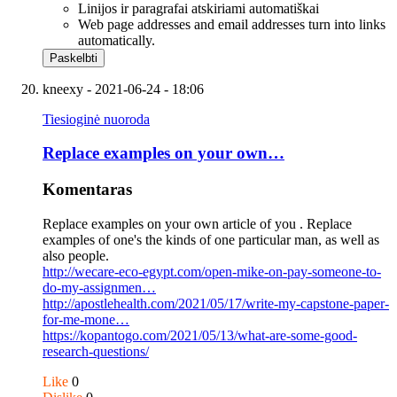
Linijos ir paragrafai atskiriami automatiškai
Web page addresses and email addresses turn into links
automatically.
kneexy
- 2021-06-24 - 18:06
Tiesioginė nuoroda
Replace examples on your own…
Komentaras
Replace examples on your own article of you . Replace
examples of one's the kinds of one particular man, as well as
also people.
http://wecare-eco-egypt.com/open-mike-on-pay-someone-to-
do-my-assignmen…
http://apostlehealth.com/2021/05/17/write-my-capstone-paper-
for-me-mone…
https://kopantogo.com/2021/05/13/what-are-some-good-
research-questions/
Like
0