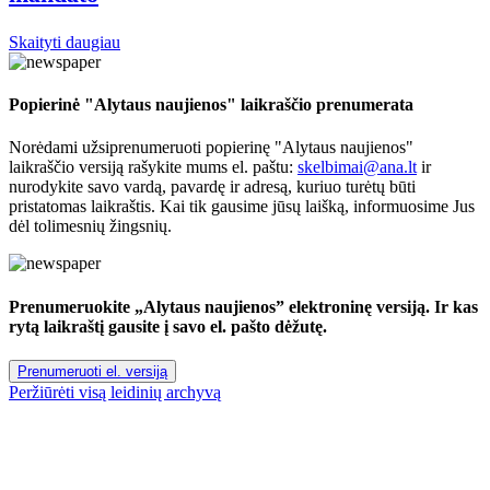
Skaityti daugiau
Popierinė "Alytaus naujienos" laikraščio prenumerata
Norėdami užsiprenumeruoti popierinę "Alytaus naujienos"
laikraščio versiją rašykite mums el. paštu:
skelbimai@ana.lt
ir
nurodykite savo vardą, pavardę ir adresą, kuriuo turėtų būti
pristatomas laikraštis. Kai tik gausime jūsų laišką, informuosime Jus
dėl tolimesnių žingsnių.
Prenumeruokite „Alytaus naujienos” elektroninę versiją. Ir kas
rytą laikraštį gausite į savo el. pašto dėžutę.
Prenumeruoti el. versiją
Peržiūrėti visą leidinių archyvą