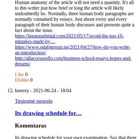
Human anatomy of the article will not need a quantity. It's all
to this writer just how brief or long the article will likely
undoubtedly be. Normally, three human body paragraphs are
normally contained by essays. Just about every and every
paragraph of their human body discusses and presents quite a
fact about the issue.
https://lagangadigital.com/2021/05/17/avoid-the-top-10-
mistakes-made-by…
https://www.odabjgroup.ng/2021/04/27/how-do-you-write-
an-introduction/
http://allaccesssoflo.com/business-school-essays-hopes-and-
dreams/
Like
0
Dislike
0
kneexy
- 2021-06-24 - 18:04
Tiesioginė nuoroda
Its drawing schedule for…
Komentaras
Its drawing schedule for your own examination. Say that there