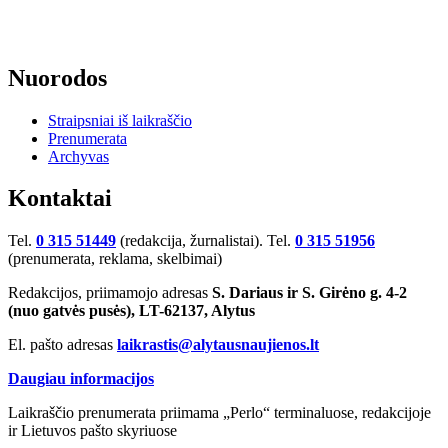
Nuorodos
Straipsniai iš laikraščio
Prenumerata
Archyvas
Kontaktai
Tel.
0 315 51449
(redakcija, žurnalistai). Tel.
0 315 51956
(prenumerata, reklama, skelbimai)
Redakcijos, priimamojo adresas
S. Dariaus ir S. Girėno g. 4-2
(nuo gatvės pusės), LT-62137, Alytus
El. pašto adresas
laikrastis@alytausnaujienos.lt
Daugiau informacijos
Laikraščio prenumerata priimama „Perlo“ terminaluose, redakcijoje
ir Lietuvos pašto skyriuose