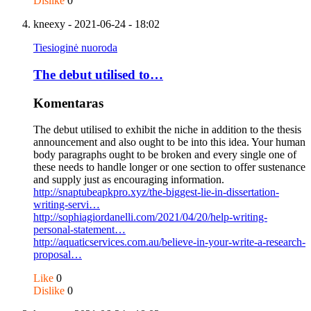
Dislike
0
kneexy
- 2021-06-24 - 18:02
Tiesioginė nuoroda
The debut utilised to…
Komentaras
The debut utilised to exhibit the niche in addition to the thesis
announcement and also ought to be into this idea. Your human
body paragraphs ought to be broken and every single one of
these needs to handle longer or one section to offer sustenance
and supply just as encouraging information.
http://snaptubeapkpro.xyz/the-biggest-lie-in-dissertation-
writing-servi…
http://sophiagiordanelli.com/2021/04/20/help-writing-
personal-statement…
http://aquaticservices.com.au/believe-in-your-write-a-research-
proposal…
Like
0
Dislike
0