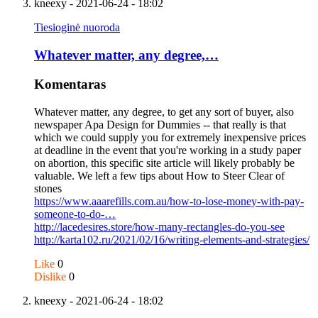
kneexy
- 2021-06-24 - 18:02
Tiesioginė nuoroda
Whatever matter, any degree,…
Komentaras
Whatever matter, any degree, to get any sort of buyer, also
newspaper Apa Design for Dummies -- that really is that
which we could supply you for extremely inexpensive prices
at deadline in the event that you're working in a study paper
on abortion, this specific site article will likely probably be
valuable. We left a few tips about How to Steer Clear of
stones
https://www.aaarefills.com.au/how-to-lose-money-with-pay-
someone-to-do-…
http://lacedesires.store/how-many-rectangles-do-you-see
http://karta102.ru/2021/02/16/writing-elements-and-strategies/
Like
0
Dislike
0
kneexy
- 2021-06-24 - 18:02