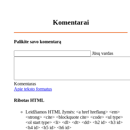
Komentarai
Palikite savo komentarą
Jūsų vardas
Komentaras
Apie teksto formatus
Ribotas HTML
Leidžiamos HTML žymės: <a href hreflang> <em>
<strong> <cite> <blockquote cite> <code> <ul type>
<ol start type> <li> <dl> <dt> <dd> <h2 id> <h3 id>
<h4 id> <h5 id> <h6 id>