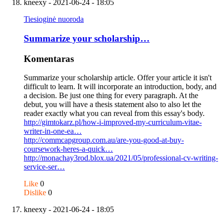
kneexy
- 2021-06-24 - 18:05
Tiesioginė nuoroda
Summarize your scholarship…
Komentaras
Summarize your scholarship article. Offer your article it isn't
difficult to learn. It will incorporate an introduction, body, and
a decision. Be just one thing for every paragraph. At the
debut, you will have a thesis statement also to also let the
reader exactly what you can reveal from this essay's body.
http://gimtokarz.pl/how-i-improved-my-curriculum-vitae-
writer-in-one-ea…
http://commcapgroup.com.au/are-you-good-at-buy-
coursework-heres-a-quick…
http://monachay3rod.blox.ua/2021/05/professional-cv-writing-
service-ser…
Like
0
Dislike
0
kneexy
- 2021-06-24 - 18:05