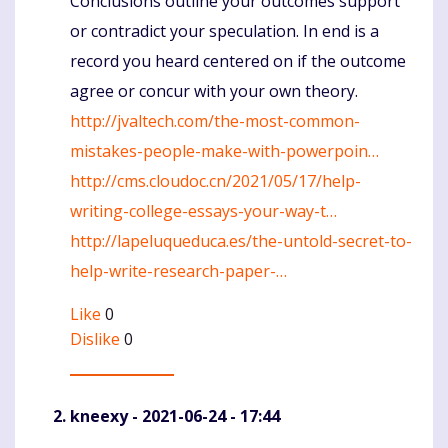
Conclusions outline your outcomes support
or contradict your speculation. In end is a
record you heard centered on if the outcome
agree or concur with your own theory.
http://jvaltech.com/the-most-common-
mistakes-people-make-with-powerpoin…
http://cms.cloudoc.cn/2021/05/17/help-
writing-college-essays-your-way-t…
http://lapeluqueduca.es/the-untold-secret-to-
help-write-research-paper-…
Like
0
Dislike
0
kneexy
- 2021-06-24 - 17:44