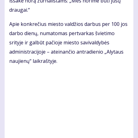
išsakė norą žurnalistams: „Mes norime būti jūsų
draugai.“
Apie konkrečius miesto valdžios darbus per 100 jos
darbo dienų, numatomas pertvarkas švietimo
srityje ir galbūt pačioje miesto savivaldybės
administracijoje – ateinančio antradienio „Alytaus
naujienų“ laikraštyje.