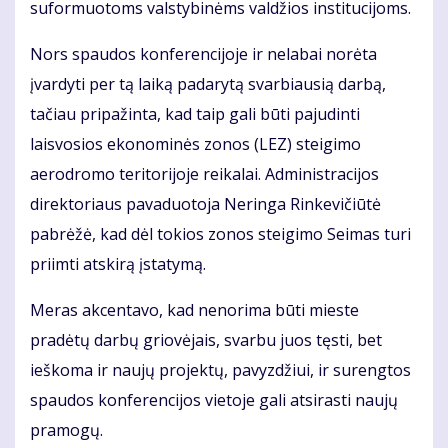
suformuotoms valstybinėms valdžios institucijoms.
Nors spaudos konferencijoje ir nelabai norėta
įvardyti per tą laiką padarytą svarbiausią darbą,
tačiau pripažinta, kad taip gali būti pajudinti
laisvosios ekonominės zonos (LEZ) steigimo
aerodromo teritorijoje reikalai. Administracijos
direktoriaus pavaduotoja Neringa Rinkevičiūtė
pabrėžė, kad dėl tokios zonos steigimo Seimas turi
priimti atskirą įstatymą.
Meras akcentavo, kad nenorima būti mieste
pradėtų darbų griovėjais, svarbu juos tęsti, bet
ieškoma ir naujų projektų, pavyzdžiui, ir surengtos
spaudos konferencijos vietoje gali atsirasti naujų
pramogų.