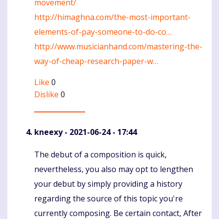
movement/
http://himaghna.com/the-most-important-
elements-of-pay-someone-to-do-co…
http://www.musicianhand.com/mastering-the-
way-of-cheap-research-paper-w…
Like
0
Dislike
0
kneexy
- 2021-06-24 - 17:44
The debut of a composition is quick,
Komentaras
nevertheless, you also may opt to lengthen
your debut by simply providing a history
regarding the source of this topic you're
currently composing. Be certain contact, After