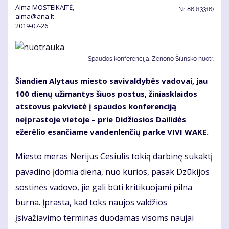
Alma MOSTEIKAITĖ,
Nr.
86 (13316)
alma@ana.lt
2019-07-26
Spaudos konferencija. Zenono Šilinsko nuotr.
Šiandien Alytaus miesto savivaldybės vadovai, jau
100 dienų užimantys šiuos postus, žiniasklaidos
atstovus pakvietė į spaudos konferenciją
neįprastoje vietoje – prie Didžiosios Dailidės
ežerėlio esančiame vandenlenčių parke VIVI WAKE.
Miesto meras Nerijus Cesiulis tokią darbinę sukaktį
pavadino įdomia diena, nuo kurios, pasak Dzūkijos
sostinės vadovo, jie gali būti kritikuojami pilna
burna. Įprasta, kad toks naujos valdžios
įsivažiavimo terminas duodamas visoms naujai