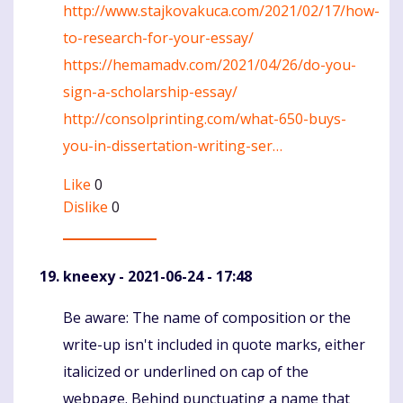
http://www.stajkovakuca.com/2021/02/17/how-
to-research-for-your-essay/
https://hemamadv.com/2021/04/26/do-you-
sign-a-scholarship-essay/
http://consolprinting.com/what-650-buys-
you-in-dissertation-writing-ser…
Like
0
Dislike
0
kneexy
- 2021-06-24 - 17:48
Be aware: The name of composition or the
Komentaras
write-up isn't included in quote marks, either
italicized or underlined on cap of the
webpage. Behind punctuating a name that