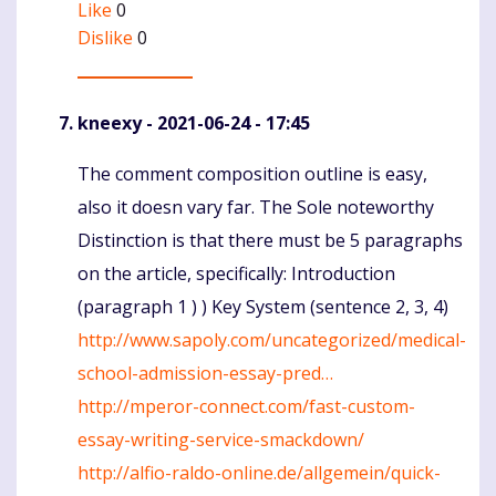
Like
0
Dislike
0
kneexy
- 2021-06-24 - 17:45
The comment composition outline is easy,
Komentaras
also it doesn vary far. The Sole noteworthy
Distinction is that there must be 5 paragraphs
on the article, specifically: Introduction
(paragraph 1 ) ) Key System (sentence 2, 3, 4)
http://www.sapoly.com/uncategorized/medical-
school-admission-essay-pred…
http://mperor-connect.com/fast-custom-
essay-writing-service-smackdown/
http://alfio-raldo-online.de/allgemein/quick-