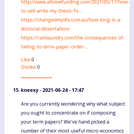
http://www.allviewfunding.com/2021/05/17/how-
to-sell-write-my-thesis-fo…
https://changedmylife.com.au/how-long-is-a-
doctoral-dissertation/
https://ramlaundry.com/the-consequences-of-
failing-to-term-paper-order-…
Like
0
Dislike
0
kneexy
- 2021-06-24 - 17:47
Are you currently wondering why what subject
Komentaras
you ought to concentrate on if composing
your term papers? We've hand picked a
number of their most useful micro-economics