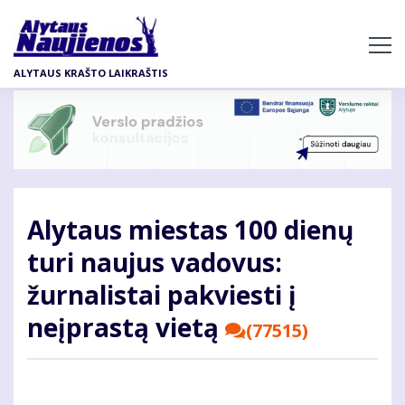
Pereiti
į
pagrindinį
ALYTAUS KRAŠTO LAIKRAŠTIS
turinį
Alytaus miestas 100 dienų
turi naujus vadovus:
žurnalistai pakviesti į
neįprastą vietą
(77515)