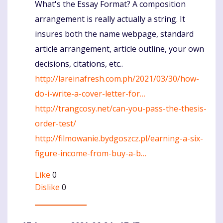
What's the Essay Format? A composition
Komentaras
arrangement is really actually a string. It
insures both the name webpage, standard
article arrangement, article outline, your own
decisions, citations, etc..
http://lareinafresh.com.ph/2021/03/30/how-
do-i-write-a-cover-letter-for…
http://trangcosy.net/can-you-pass-the-thesis-
order-test/
http://filmowanie.bydgoszcz.pl/earning-a-six-
figure-income-from-buy-a-b…
Like
0
Dislike
0