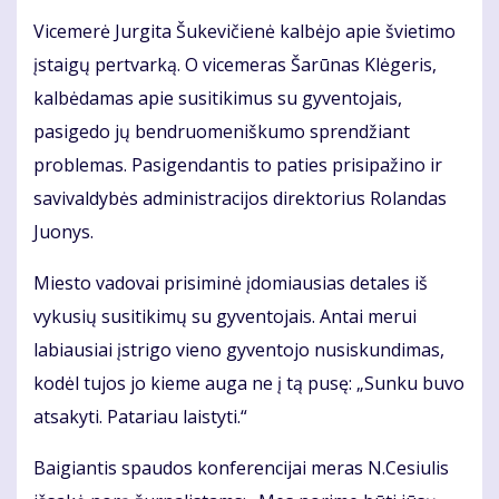
Vicemerė Jurgita Šukevičienė kalbėjo apie švietimo
įstaigų pertvarką. O vicemeras Šarūnas Klėgeris,
kalbėdamas apie susitikimus su gyventojais,
pasigedo jų bendruomeniškumo sprendžiant
problemas. Pasigendantis to paties prisipažino ir
savivaldybės administracijos direktorius Rolandas
Juonys.
Miesto vadovai prisiminė įdomiausias detales iš
vykusių susitikimų su gyventojais. Antai merui
labiausiai įstrigo vieno gyventojo nusiskundimas,
kodėl tujos jo kieme auga ne į tą pusę: „Sunku buvo
atsakyti. Patariau laistyti.“
Baigiantis spaudos konferencijai meras N.Cesiulis