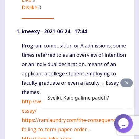
Dislike
0
kneexy
- 2021-06-24 - 17:44
Program composition or A admissions, some
Komentaras
times referred to as an overview of intention
or an individual declaration, means of an
applicant a college student employing to
faculty graduate or even a faculty. ... Essay
themes are very special to life threatening.
Sveiki. Kaip galime padėti?
http://www.famosports.com/what-is-an-ap-
essay/
https://ramlaundry.com/the-consequences-of-
failing-to-term-paper-order-…
http://king-bike.ir/wp-