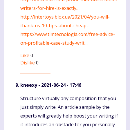
writers-for-hire-is-exactly…
http://intertoys.blox.ua/2021/04/you-will-
thank-us-10-tips-about-cheap-…
https://www.tlmtecnologia.com/free-advice-
on-profitable-case-study-writ…
Like
0
Dislike
0
kneexy
- 2021-06-24 - 17:46
Structure virtually any composition that you
Komentaras
just simply write. An article sample by the
experts will greatly help boost your writing if
it introduces an obstacle for you personally.