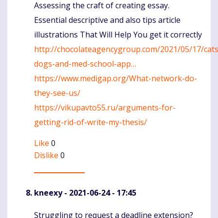
Assessing the craft of creating essay.
Essential descriptive and also tips article
illustrations That Will Help You get it correctly
http://chocolateagencygroup.com/2021/05/17/cats
dogs-and-med-school-app…
https://www.medigap.org/What-network-do-
they-see-us/
https://vikupavto55.ru/arguments-for-
getting-rid-of-write-my-thesis/
Like
0
Dislike
0
kneexy
- 2021-06-24 - 17:45
Struggling to request a deadline extension?
Komentaras