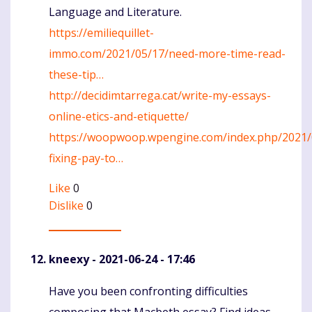
Language and Literature.
https://emiliequillet-
immo.com/2021/05/17/need-more-time-read-
these-tip…
http://decidimtarrega.cat/write-my-essays-
online-etics-and-etiquette/
https://woopwoop.wpengine.com/index.php/2021/
fixing-pay-to…
Like
0
Dislike
0
kneexy
- 2021-06-24 - 17:46
Have you been confronting difficulties
Komentaras