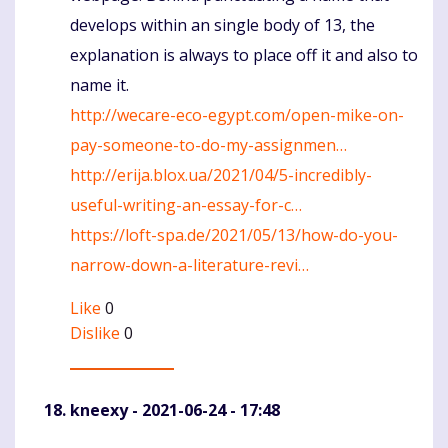
develops within an single body of 13, the
explanation is always to place off it and also to
name it.
http://wecare-eco-egypt.com/open-mike-on-
pay-someone-to-do-my-assignmen…
http://erija.blox.ua/2021/04/5-incredibly-
useful-writing-an-essay-for-c…
https://loft-spa.de/2021/05/13/how-do-you-
narrow-down-a-literature-revi…
Like
0
Dislike
0
kneexy
- 2021-06-24 - 17:48