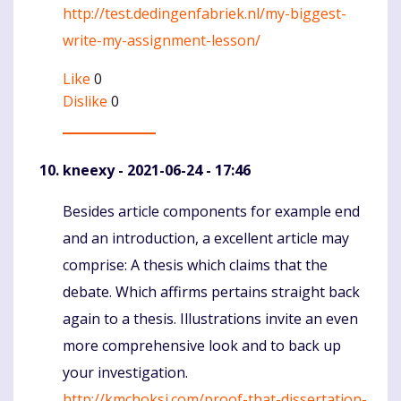
http://test.dedingenfabriek.nl/my-biggest-
write-my-assignment-lesson/
Like
0
Dislike
0
kneexy
- 2021-06-24 - 17:46
Besides article components for example end
Komentaras
and an introduction, a excellent article may
comprise: A thesis which claims that the
debate. Which affirms pertains straight back
again to a thesis. Illustrations invite an even
more comprehensive look and to back up
your investigation.
http://kmchoksi.com/proof-that-dissertation-