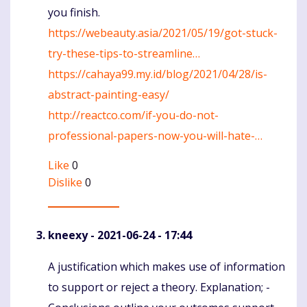
you finish.
https://webeauty.asia/2021/05/19/got-stuck-
try-these-tips-to-streamline…
https://cahaya99.my.id/blog/2021/04/28/is-
abstract-painting-easy/
http://reactco.com/if-you-do-not-
professional-papers-now-you-will-hate-…
Like
0
Dislike
0
kneexy
- 2021-06-24 - 17:44
A justification which makes use of information
Komentaras
to support or reject a theory. Explanation; -