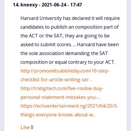
kneexy
- 2021-06-24 - 17:47
Harvard University has declared it will require
Komentaras
candidates to publish an composition part of
the ACT or the SAT, they are going to be
asked to submit scores. ... Harvard have been
the sole association demanding the SAT
composition or equal contrary to your ACT.
http://promomitsubishisby.com/10-step-
checklist-for-article-writing-ser…
http://tridigitech.com/five-rookie-buy-
personal-statement-mistakes-you-…
https://echoentertainment.ng/2021/04/20/3-
things-everyone-knows-about-w…
Like
0