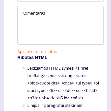
Komentaras
Apie teksto formatus
Ribotas HTML
Leidžiamos HTML žymės: <a href
hreflang> <em> <strong> <cite>
<blockquote cite> <code> <ul type> <ol
start type> <li> <dl> <dt> <dd> <h2 id>
<h3 id> <h4 id> <h5 id> <h6 id>
Linijos ir paragrafai atskiriami