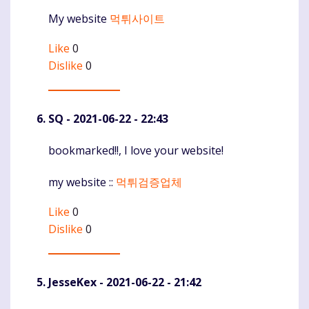
My website
먹튀사이트
Like
0
Dislike
0
SQ
- 2021-06-22 - 22:43
bookmarked!!, I love your website!
Komentaras
my website ::
먹튀검증업체
Like
0
Dislike
0
JesseKex
- 2021-06-22 - 21:42