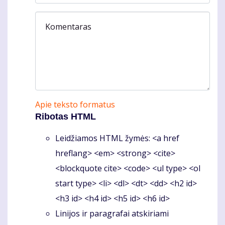
Komentaras
Apie teksto formatus
Ribotas HTML
Leidžiamos HTML žymės: <a href
hreflang> <em> <strong> <cite>
<blockquote cite> <code> <ul type> <ol
start type> <li> <dl> <dt> <dd> <h2 id>
<h3 id> <h4 id> <h5 id> <h6 id>
Linijos ir paragrafai atskiriami