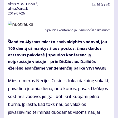
Alma MOSTEIKAITĖ,
Nr.
86 (13316)
alma@ana.lt
2019-07-26
Spaudos konferencija. Zenono Šilinsko nuotr.
Šiandien Alytaus miesto savivaldybės vadovai, jau
100 dienų užimantys šiuos postus, žiniasklaidos
atstovus pakvietė į spaudos konferenciją
neįprastoje vietoje – prie Didžiosios Dailidės
ežerėlio esančiame vandenlenčių parke VIVI WAKE.
Miesto meras Nerijus Cesiulis tokią darbinę sukaktį
pavadino įdomia diena, nuo kurios, pasak Dzūkijos
sostinės vadovo, jie gali būti kritikuojami pilna
burna. Įprasta, kad toks naujos valdžios
įsivažiavimo terminas duodamas visoms naujai