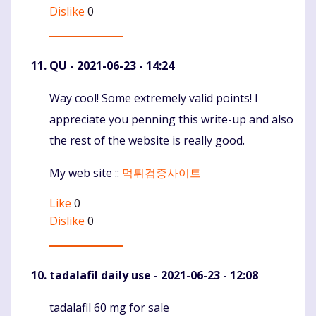
Dislike
0
QU
- 2021-06-23 - 14:24
Way cool! Some extremely valid points! I
Komentaras
appreciate you penning this write-up and also
the rest of the website is really good.
My web site ::
먹튀검증사이트
Like
0
Dislike
0
tadalafil daily use
- 2021-06-23 - 12:08
tadalafil 60 mg for sale
Komentaras