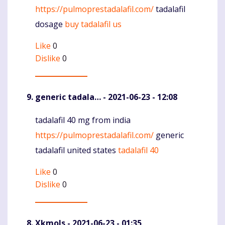
https://pulmoprestadalafil.com/
tadalafil
dosage
buy tadalafil us
Like
0
Dislike
0
generic tadala…
- 2021-06-23 - 12:08
tadalafil 40 mg from india
Komentaras
https://pulmoprestadalafil.com/
generic
tadalafil united states
tadalafil 40
Like
0
Dislike
0
Xkmols
- 2021-06-23 - 01:35