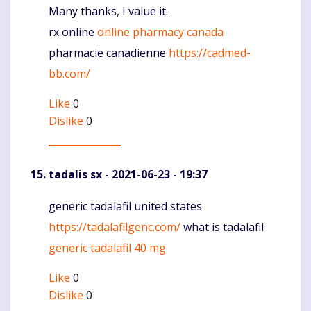
Many thanks, I value it.
Komentaras
rx online
online pharmacy canada
pharmacie canadienne
https://cadmed-
bb.com/
Like
0
Dislike
0
tadalis sx
- 2021-06-23 - 19:37
generic tadalafil united states
Komentaras
https://tadalafilgenc.com/
what is tadalafil
generic tadalafil 40 mg
Like
0
Dislike
0