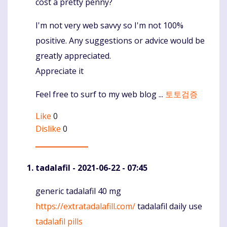
cost a pretty penny?
I'm not very web savvy so I'm not 100%
positive. Any suggestions or advice would be
greatly appreciated.
Appreciate it
Feel free to surf to my web blog ...
토토검증
Like
0
Dislike
0
tadalafil
- 2021-06-22 - 07:45
generic tadalafil 40 mg
Komentaras
https://extratadalafill.com/
tadalafil daily use
tadalafil pills