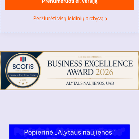
Prenumeruoti el. versiją
Peržiūrėti visą leidinių archyvą