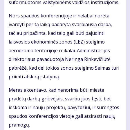
suformuotoms valstybinėms valdžios institucijoms.
Nors spaudos konferencijoje ir nelabai norėta
įvardyti per tą laiką padarytą svarbiausią darbą,
tačiau pripažinta, kad taip gali būti pajudinti
laisvosios ekonominės zonos (LEZ) steigimo
aerodromo teritorijoje reikalai. Administracijos
direktoriaus pavaduotoja Neringa Rinkevičiūtė
pabrėžė, kad dėl tokios zonos steigimo Seimas turi
priimti atskirą įstatymą.
Meras akcentavo, kad nenorima būti mieste
pradėtų darbų griovėjais, svarbu juos tęsti, bet
ieškoma ir naujų projektų, pavyzdžiui, ir surengtos
spaudos konferencijos vietoje gali atsirasti naujų
pramogų.