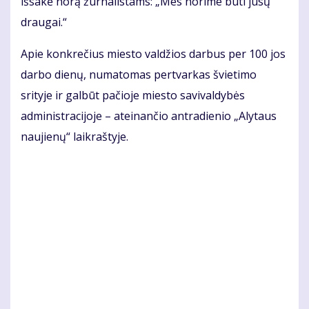
išsakė norą žurnalistams: „Mes norime būti jūsų
draugai.“
Apie konkrečius miesto valdžios darbus per 100 jos
darbo dienų, numatomas pertvarkas švietimo
srityje ir galbūt pačioje miesto savivaldybės
administracijoje – ateinančio antradienio „Alytaus
naujienų“ laikraštyje.