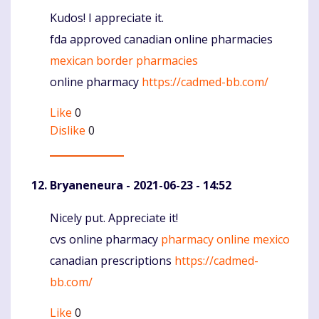
Kudos! I appreciate it.
Komentaras
fda approved canadian online pharmacies
mexican border pharmacies
online pharmacy
https://cadmed-bb.com/
Like
0
Dislike
0
Bryaneneura
- 2021-06-23 - 14:52
Nicely put. Appreciate it!
Komentaras
cvs online pharmacy
pharmacy online mexico
canadian prescriptions
https://cadmed-
bb.com/
Like
0