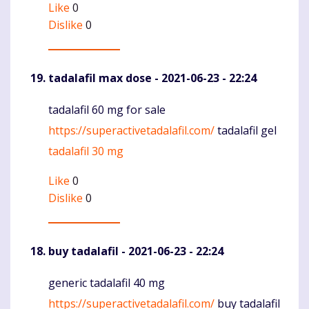
Like
0
Dislike
0
tadalafil max dose
- 2021-06-23 - 22:24
tadalafil 60 mg for sale
Komentaras
https://superactivetadalafil.com/
tadalafil gel
tadalafil 30 mg
Like
0
Dislike
0
buy tadalafil
- 2021-06-23 - 22:24
generic tadalafil 40 mg
Komentaras
https://superactivetadalafil.com/
buy tadalafil