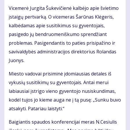
Vicemerė Jurgita Šukevičienė kalbėjo apie švietimo
įstaigų pertvarką. O vicemeras Šarūnas Klėgeris,
kalbėdamas apie susitikimus su gyventojais,
pasigedo jų bendruomeniškumo sprendžiant
problemas. Pasigendantis to paties prisipažino ir
savivaldybės administracijos direktorius Rolandas
Juonys.
Miesto vadovai prisiminė įdomiausias detales iš
vykusių susitikimų su gyventojais. Antai merui
labiausiai įstrigo vieno gyventojo nusiskundimas,
kodėl tujos jo kieme auga ne į tą pusę: „Sunku buvo
atsakyti. Patariau laistyti.“
Baigiantis spaudos konferencijai meras N.Cesiulis