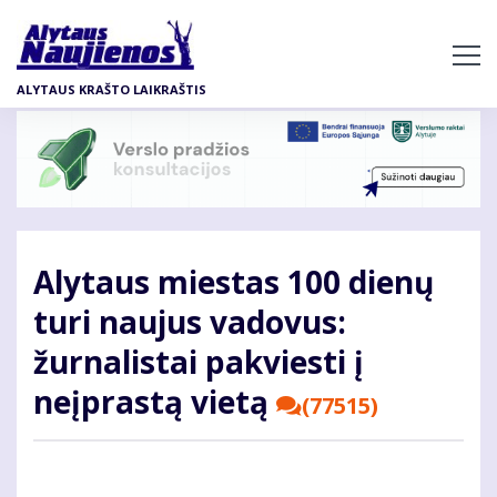
Pereiti
į
pagrindinį
ALYTAUS KRAŠTO LAIKRAŠTIS
turinį
Alytaus miestas 100 dienų
turi naujus vadovus:
žurnalistai pakviesti į
neįprastą vietą
(77515)