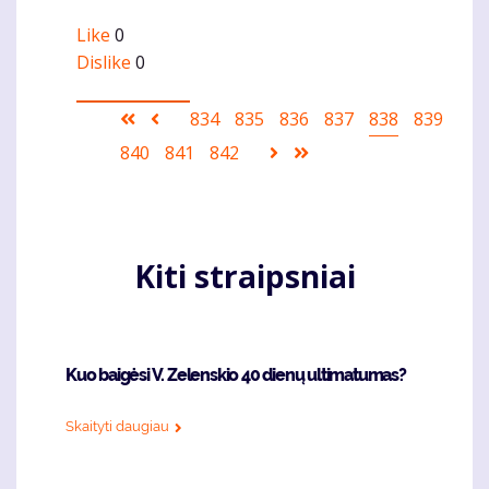
Like
0
Dislike
0
Pagination
First
Ankstesnis
Puslapis
834
Puslapis
835
Puslapis
836
Puslapis
837
Current
838
Puslapis
839
page
puslapis
page
Puslapis
840
Puslapis
841
Puslapis
842
Sekantis
Last
puslapis
page
Kiti straipsniai
Kuo baigėsi V. Zelenskio 40 dienų ultimatumas?
Skaityti daugiau