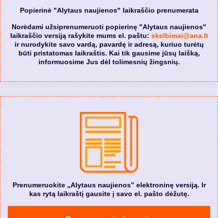
Popierinė "Alytaus naujienos" laikraščio prenumerata
Norėdami užsiprenumeruoti popierinę "Alytaus naujienos"
laikraščio versiją rašykite mums el. paštu:
skelbimai@ana.lt
ir nurodykite savo vardą, pavardę ir adresą, kuriuo turėtų
būti pristatomas laikraštis. Kai tik gausime jūsų laišką,
informuosime Jus dėl tolimesnių žingsnių.
Prenumeruokite „Alytaus naujienos” elektroninę versiją. Ir
kas rytą laikraštį gausite į savo el. pašto dėžutę.