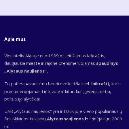
Apie mus
Vienintelis Alytuje nuo 1989 m. leidžiamas laikraštis,
daugiausia mieste ir rajone prenumeruojamas
spaudinys
„Alytaus naujienos“.
To paties pavadinimo bendrovė leidžia ir
el. laikraštį,
kuris
prenumeruojamas Lietuvoje ir kitur, kur gyvena, dirba,
poilsiauja alytiškiai.
UAB „Alytaus naujienos“ yra ir Dzūkijoje vieno populiariausių
žiniasklaidos tinklapių
Alytausnaujienos.lt
leidėja nuo 2000
m.