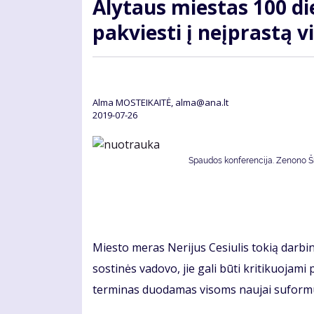
Alytaus miestas 100 di
pakviesti į neįprastą v
Alma MOSTEIKAITĖ, alma@ana.lt
2019-07-26
Spaudos konferencija. Zenono Šil
Miesto meras Nerijus Cesiulis tokią darbi
sostinės vadovo, jie gali būti kritikuojami
terminas duodamas visoms naujai suformu