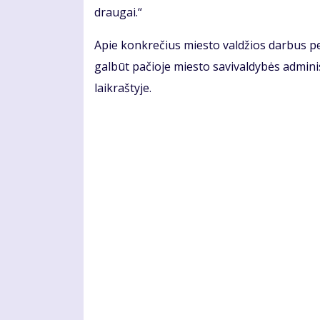
draugai.“
Apie konkrečius miesto valdžios darbus pe
galbūt pačioje miesto savivaldybės adminis
laikraštyje.