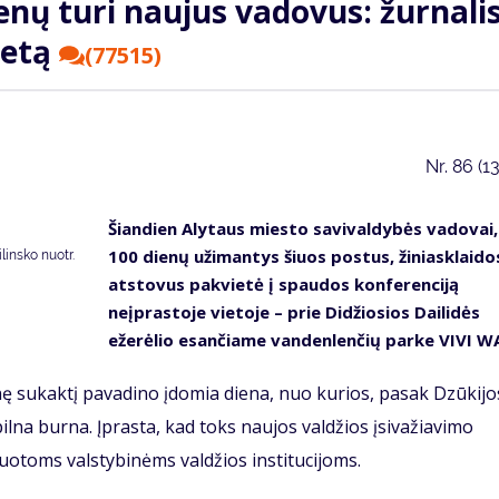
enų turi naujus vadovus: žurnalis
ietą
(77515)
Nr.
86 (1
Šiandien Alytaus miesto savivaldybės vadovai,
100 dienų užimantys šiuos postus, žiniasklaido
insko nuotr.
atstovus pakvietė į spaudos konferenciją
neįprastoje vietoje – prie Didžiosios Dailidės
ežerėlio esančiame vandenlenčių parke VIVI W
nę sukaktį pavadino įdomia diena, nuo kurios, pasak Dzūkijo
 pilna burna. Įprasta, kad toks naujos valdžios įsivažiavimo
otoms valstybinėms valdžios institucijoms.