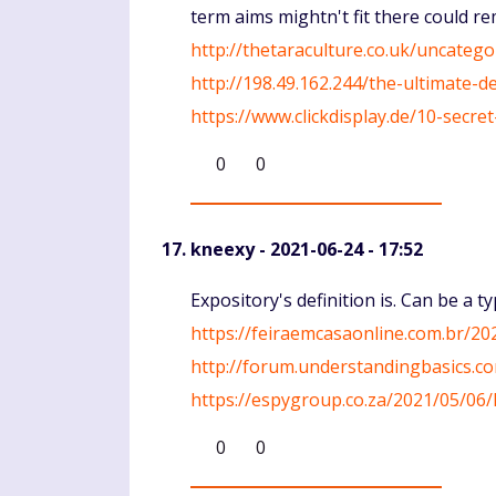
term aims mightn't fit there could re
http://thetaraculture.co.uk/uncate
http://198.49.162.244/the-ultimate-
https://www.clickdisplay.de/10-sec
0
0
kneexy
- 2021-06-24 - 17:52
Komentaras
Expository's definition is. Can be a t
https://feiraemcasaonline.com.br/2
http://forum.understandingbasics.co
https://espygroup.co.za/2021/05/0
0
0