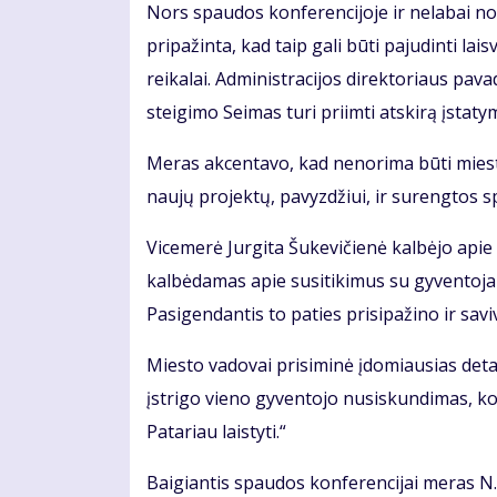
Nors spaudos konferencijoje ir nelabai nor
pripažinta, kad taip gali būti pajudinti l
reikalai. Administracijos direktoriaus pav
steigimo Seimas turi priimti atskirą įstaty
Meras akcentavo, kad nenorima būti mieste
naujų projektų, pavyzdžiui, ir surengtos s
Vicemerė Jurgita Šukevičienė kalbėjo apie
kalbėdamas apie susitikimus su gyventoj
Pasigendantis to paties prisipažino ir sav
Miesto vadovai prisiminė įdomiausias detal
įstrigo vieno gyventojo nusiskundimas, kod
Patariau laistyti.“
Baigiantis spaudos konferencijai meras N.