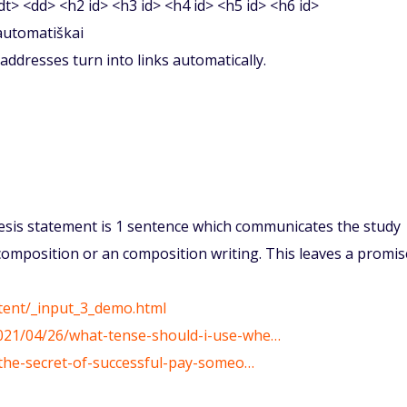
<dt> <dd> <h2 id> <h3 id> <h4 id> <h5 id> <h6 id>
 automatiškai
ddresses turn into links automatically.
thesis statement is 1 sentence which communicates the study
composition or an composition writing. This leaves a promis
ntent/_input_3_demo.html
2021/04/26/what-tense-should-i-use-whe…
2/the-secret-of-successful-pay-someo…