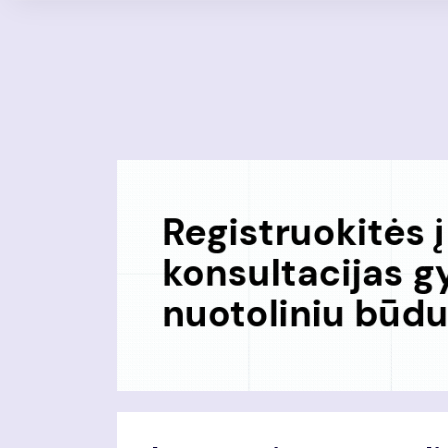
Pereiti
į
pagrindinį
turinį