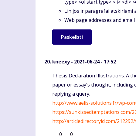
type> <ol start type> <li> <dl> 
Linijos ir paragrafai atskiriami
Web page addresses and email a
kneexy
- 2021-06-24 - 17:52
Komentaras
Thesis Declaration Illustrations. A 
paper or essay's thought, including 
replying a query.
http://www.aelis-solutions.fr/wp-co
https://sunkissedtemptations.com/
http://articledirectoryid.com/21229
0
0