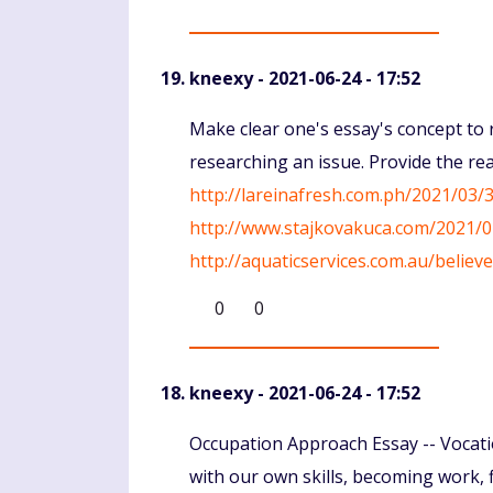
kneexy
- 2021-06-24 - 17:52
Komentaras
Make clear one's essay's concept to r
researching an issue. Provide the r
http://lareinafresh.com.ph/2021/03/3
http://www.stajkovakuca.com/2021/0
http://aquaticservices.com.au/belie
0
0
kneexy
- 2021-06-24 - 17:52
Komentaras
Occupation Approach Essay -- Vocatio
with our own skills, becoming work, 