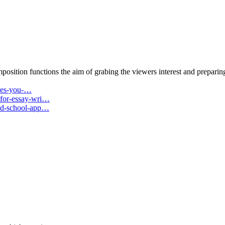
sition functions the aim of grabing the viewers interest and preparing 
akes-you-…
-for-essay-wri…
med-school-app…