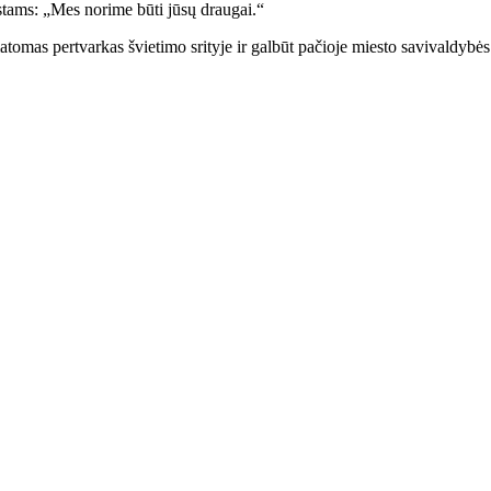
stams: „Mes norime būti jūsų draugai.“
omas pertvarkas švietimo srityje ir galbūt pačioje miesto savivaldybės