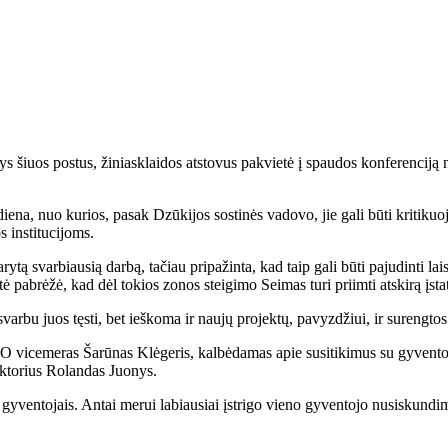
 šiuos postus, žiniasklaidos atstovus pakvietė į spaudos konferenciją n
ena, nuo kurios, pasak Dzūkijos sostinės vadovo, jie gali būti kritikuo
 institucijoms.
arytą svarbiausią darbą, tačiau pripažinta, kad taip gali būti pajudinti
ė pabrėžė, kad dėl tokios zonos steigimo Seimas turi priimti atskirą įst
arbu juos tęsti, bet ieškoma ir naujų projektų, pavyzdžiui, ir surengtos
ą. O vicemeras Šarūnas Klėgeris, kalbėdamas apie susitikimus su gyven
rektorius Rolandas Juonys.
 gyventojais. Antai merui labiausiai įstrigo vieno gyventojo nusiskundim