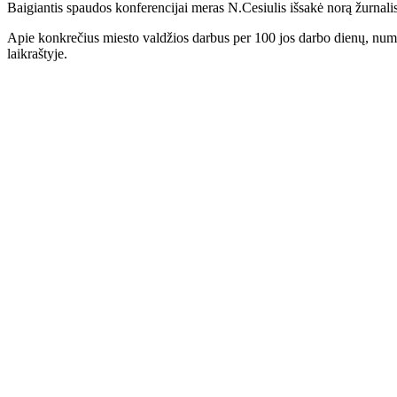
Baigiantis spaudos konferencijai meras N.Cesiulis išsakė norą žurnali
Apie konkrečius miesto valdžios darbus per 100 jos darbo dienų, numat
laikraštyje.