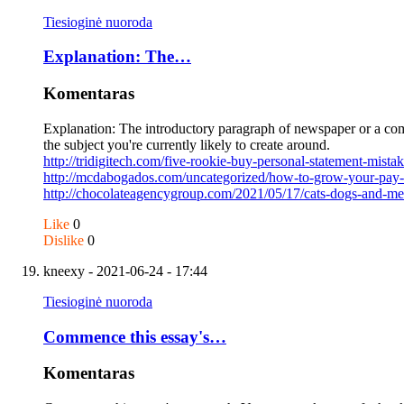
Tiesioginė nuoroda
Explanation: The…
Komentaras
Explanation: The introductory paragraph of newspaper or a compo
the subject you're currently likely to create around.
http://tridigitech.com/five-rookie-buy-personal-statement-mist
http://mcdabogados.com/uncategorized/how-to-grow-your-pay
http://chocolateagencygroup.com/2021/05/17/cats-dogs-and-
Like
0
Dislike
0
kneexy
- 2021-06-24 - 17:44
Tiesioginė nuoroda
Commence this essay's…
Komentaras