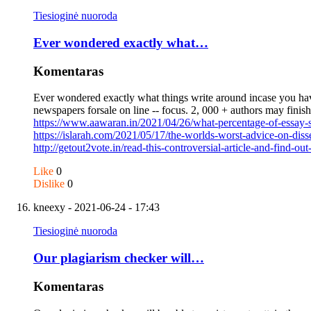
Tiesioginė nuoroda
Ever wondered exactly what…
Komentaras
Ever wondered exactly what things write around incase you have 
newspapers forsale on line -- focus. 2, 000 + authors may finish
https://www.aawaran.in/2021/04/26/what-percentage-of-essay
https://islarah.com/2021/05/17/the-worlds-worst-advice-on-dis
http://getout2vote.in/read-this-controversial-article-and-find-o
Like
0
Dislike
0
kneexy
- 2021-06-24 - 17:43
Tiesioginė nuoroda
Our plagiarism checker will…
Komentaras