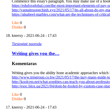
Commence this essay's paragraph. You may make use of a hook
https://edufoxglobal.com/the-most-important-elements-of-pay
http://vantaitruongchinh.xyz/2021/05/17/its-all-about-do-m
https://alnabeel-marbles.com/what-are-the-techniques-of-critica
Like
0
Dislike
0
kneexy
- 2021-06-24 - 17:43
Tiesioginė nuoroda
Writing gives you the…
Komentaras
Writing gives you the ability hone academic approaches which is
http://www.trmgroup.co.bw/2021/05/17/the-lazy-mans-guide-t
http://koolcrm.net/what-zombies-can-teach-you-about-professi
http://esoc.blox.ua/2021/04/dont-be-fooled-by-custom-case-st
Like
0
Dislike
0
kneexy
- 2021-06-24 - 17:43