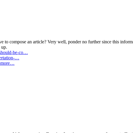
to compose an article? Very well, ponder no further since this informat
 up.
-should-be-co…
sertation-…
ut-more…