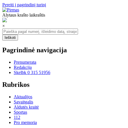
Pereiti į pagrindinį turinį
Alytaus krašto laikraštis
×
Pagrindinė navigacija
Prenumerata
Redakcija
Skelbk 0 315 51956
Rubrikos
Aktualijos
Savaitgalis
Aldutės kraitė
Sportas
112
Pro memoria