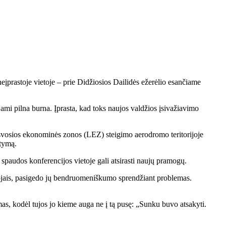
eįprastoje vietoje – prie Didžiosios Dailidės ežerėlio esančiame
jami pilna burna. Įprasta, kad toks naujos valdžios įsivažiavimo
 laisvosios ekonominės zonos (LEZ) steigimo aerodromo teritorijoje
atymą.
 spaudos konferencijos vietoje gali atsirasti naujų pramogų.
tojais, pasigedo jų bendruomeniškumo sprendžiant problemas.
as, kodėl tujos jo kieme auga ne į tą pusę: „Sunku buvo atsakyti.