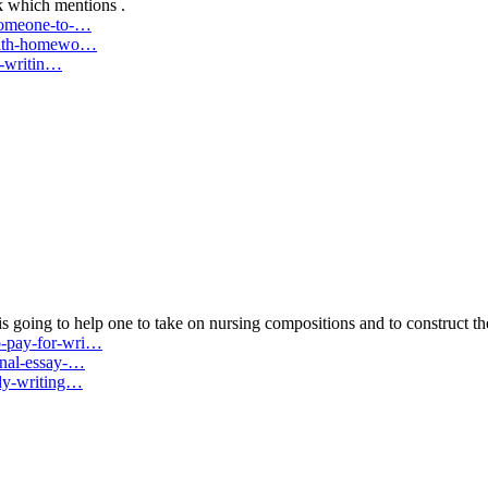
 which mentions .
-someone-to-…
y-math-homewo…
l-writin…
 going to help one to take on nursing compositions and to construct the
o-pay-for-wri…
onal-essay-…
udy-writing…