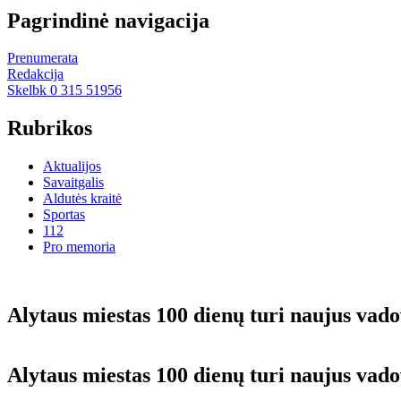
Pagrindinė navigacija
Prenumerata
Redakcija
Skelbk 0 315 51956
Rubrikos
Aktualijos
Savaitgalis
Aldutės kraitė
Sportas
112
Pro memoria
Alytaus miestas 100 dienų turi naujus vadov
Alytaus miestas 100 dienų turi naujus vadov