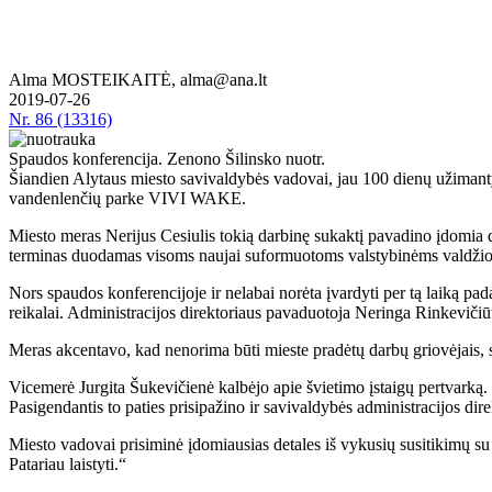
Alma MOSTEIKAITĖ, alma@ana.lt
2019-07-26
Nr.
86 (13316)
Spaudos konferencija. Zenono Šilinsko nuotr.
Šiandien Alytaus miesto savivaldybės vadovai, jau 100 dienų užimantys
vandenlenčių parke VIVI WAKE.
Miesto meras Nerijus Cesiulis tokią darbinę sukaktį pavadino įdomia di
terminas duodamas visoms naujai suformuotoms valstybinėms valdžios
Nors spaudos konferencijoje ir nelabai norėta įvardyti per tą laiką pad
reikalai. Administracijos direktoriaus pavaduotoja Neringa Rinkevičiūt
Meras akcentavo, kad nenorima būti mieste pradėtų darbų griovėjais, sv
Vicemerė Jurgita Šukevičienė kalbėjo apie švietimo įstaigų pertvark
Pasigendantis to paties prisipažino ir savivaldybės administracijos di
Miesto vadovai prisiminė įdomiausias detales iš vykusių susitikimų su
Patariau laistyti.“