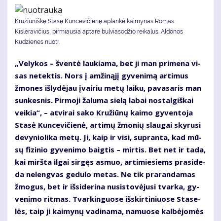
Kružiūniškę Stasę Kuncevičienę aplankė kaimynas Romas
Kisleravičius, pirmiausia aptarė bulviasodžio reikalus. Aldonos
Kudzienes nuotr.
„Ve­ly­kos – šven­tė lau­kia­ma, bet ji man pri­me­na vi­
sas ne­tek­tis. Nors į am­ži­ną­jį gy­ve­ni­mą ar­ti­mus
žmo­nes iš­ly­dė­jau įvai­riu me­tų lai­ku, pa­va­sa­ris man
sun­kes­nis. Pir­mo­ji ža­lu­ma sie­lą la­bai nos­tal­giš­kai
vei­kia“, – at­vi­rai sa­ko Kru­žiū­nų kai­mo gy­ven­to­ja
Sta­sė Kun­ce­vi­čie­nė, ar­ti­mų žmo­nių slau­gai sky­ru­si
de­vy­nio­li­ka me­tų. Ji, kaip ir vi­si, su­pran­ta, kad mū­
sų fi­zi­nio gy­ve­ni­mo baig­tis – mir­tis. Bet net ir ta­da,
kai mirš­ta il­gai sir­gęs as­muo, ar­ti­mie­siems pra­si­de­
da ne­leng­vas ge­du­lo me­tas. Ne tik pra­ran­da­mas
žmo­gus, bet ir iš­si­de­ri­na nu­si­sto­vė­ju­si tvar­ka, gy­
ve­ni­mo rit­mas. Tvar­kin­guo­se iš­skir­ti­niuo­se Sta­se­
lės, taip ji kai­my­nų va­di­na­ma, na­muo­se kal­bė­jo­mės