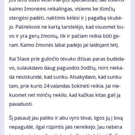
kai­mo žmo­nėms rei­ka­lin­gas, vi­siems be iš­im­čių
sten­gė­si pa­dė­ti, nak­ti­mis kė­lė­si ir į pa­gal­bą sku­bė­
jo. Pa­šne­ko­vė ne kar­tą tars­te­lė­jo, kad vi­suo­met bu­
vo ir yra ge­rų žmo­nių, tik ir pa­čiam rei­kia bū­ti ge­
ram. Kai­mo žmo­nės la­bai pa­dė­jo jai lai­do­jant tė­tį.
Kai Sta­sė prie gu­lin­čio tė­vu­ko iš­ti­sas pa­ras bu­dė­da­
vo, su­lauk­da­vo daug pa­guo­dos žo­džių, nors nie­ka­
da ne­si­skun­dė, kad sun­ku. At­sa­ky­da­vo, kad sun­ku
tam, prie ku­rio 24 va­lan­das šo­ki­nė­ti rei­kia. Jai nie­
kuo­met net min­čių ne­ki­lo, kad kaž­kas ki­tas ga­li ją
pa­va­duo­ti.
Šį pa­sau­lį jau pa­li­ko ir abu vy­ro tė­vai, li­gos jų į lo­vą
ne­pa­gul­dė, il­gai rū­pin­tis jais ne­rei­kė­jo. Jau ne­bė­ra