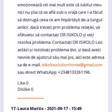
emoționează cel mai mult este că iubitul meu
nici nu știa că se află sub o vrajă care l-a făcut
să distrugă ceea ce am împărtășit de-a lungul
anilor. dacă treceți prin problema relației, vă
sfătuiesc să contactați DR ISIKOLO și veți
rezolva problema. Contactați DR ISIKOLO Leo
astăzi și rezolvați problema dvs. și dacă aveți
nevoie de ajutorul său mai jos, aici este adresa
sa de e-mail:
isikolosolutionhome@gmail.com
sau direct WhatsApp: +2348133261196.
Like
0
Dislike
0
Laura Mattis
- 2021-09-17 - 15:49