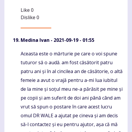
Like
0
Dislike
0
Medina Ivan
- 2021-09-19 - 01:55
Aceasta este o mărturie pe care o voi spune
Komentaras
tuturor să o audă. am fost căsătorit patru
patru ani și în al cincilea an de căsătorie, o altă
femeie a avut o vrajă pentru a-mi lua iubitul
de la mine și soțul meu ne-a părăsit pe mine și
pe copii și am suferit de doi ani până când am
vrut să spun o postare în care acest lucru
omul DR WALE a ajutat pe cineva și am decis
să-l contactez și eu pentru ajutor, așa că mă