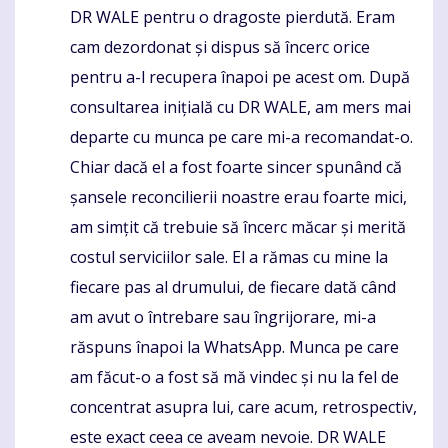
DR WALE pentru o dragoste pierdută. Eram
cam dezordonat și dispus să încerc orice
pentru a-l recupera înapoi pe acest om. După
consultarea inițială cu DR WALE, am mers mai
departe cu munca pe care mi-a recomandat-o.
Chiar dacă el a fost foarte sincer spunând că
șansele reconcilierii noastre erau foarte mici,
am simțit că trebuie să încerc măcar și merită
costul serviciilor sale. El a rămas cu mine la
fiecare pas al drumului, de fiecare dată când
am avut o întrebare sau îngrijorare, mi-a
răspuns înapoi la WhatsApp. Munca pe care
am făcut-o a fost să mă vindec și nu la fel de
concentrat asupra lui, care acum, retrospectiv,
este exact ceea ce aveam nevoie. DR WALE