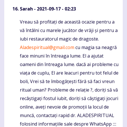
Sarah
- 2021-09-17 - 02:23
Vreau să profitați de această ocazie pentru a
Komentaras
vă întâlni cu marele jucător de vrăji și pentru a
iubi restauratorul magic de dragoste.
Aladespiritual@gmail.com
cu magia sa neagră
face minuni în întreaga lume. El a ajutat
oameni din întreaga lume. dacă ai probleme cu
viața de cuplu, El are leacuri pentru tot felul de
boli, Vrei să te îmbogățești fără să faci vreun
ritual uman? Probleme de relație ?, doriți să vă
recâștigați fostul iubit, doriți să câștigați jocuri
online, aveți nevoie de promoții la locul de
muncă, contactați rapid dr. ALADESPIRITUAL
folosind informațiile sale despre WhatsApp ::::