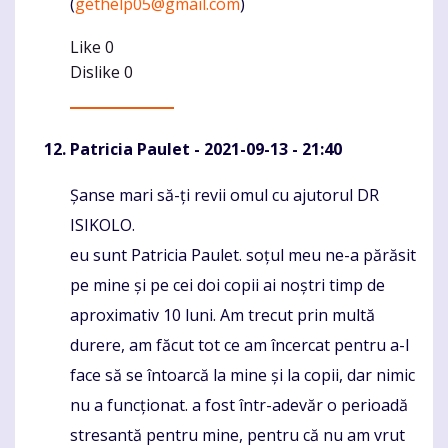
(
gethelp05@gmail.com
)
Like
0
Dislike
0
Patricia Paulet
- 2021-09-13 - 21:40
Șanse mari să-ți revii omul cu ajutorul DR
Komentaras
ISIKOLO.
eu sunt Patricia Paulet. soțul meu ne-a părăsit
pe mine și pe cei doi copii ai noștri timp de
aproximativ 10 luni. Am trecut prin multă
durere, am făcut tot ce am încercat pentru a-l
face să se întoarcă la mine și la copii, dar nimic
nu a funcționat. a fost într-adevăr o perioadă
stresantă pentru mine, pentru că nu am vrut