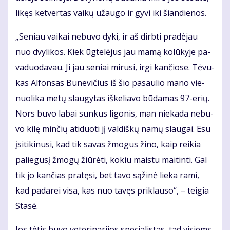
li­kęs ket­ver­tas vai­kų už­au­go ir gy­vi iki šian­die­nos.
„Se­niau vai­kai ne­bu­vo dy­ki, ir aš dirb­ti pra­dė­jau
nuo dvy­li­kos. Kiek ūg­te­lė­jus jau ma­mą ko­lū­ky­je pa­
va­duo­da­vau. Ji jau se­niai mi­ru­si, ir­gi kan­čio­se. Tė­vu­
kas Al­fon­sas Bu­ne­vi­čius iš šio pa­sau­lio ma­no vie­
nuo­li­ka me­tų slau­gy­tas iš­ke­lia­vo bū­da­mas 97-erių.
Nors bu­vo la­bai sun­kus li­go­nis, man nie­ka­da ne­bu­
vo ki­lę min­čių ati­duo­ti jį val­diš­kų na­mų slau­gai. Esu
įsi­ti­ki­nu­si, kad tik sa­vas žmo­gus ži­no, kaip rei­kia
pa­lie­gu­sį žmo­gų žiū­rė­ti, ko­kiu mais­tu mai­tin­ti. Gal
tik jo kan­čias pra­tę­si, bet ta­vo są­ži­nė lie­ka ra­mi,
kad pa­da­rei vi­sa, kas nuo ta­vęs pri­klau­so“, – tei­gia
Sta­sė.
Jos tė­tis bu­vo ve­te­ri­na­ri­jos spe­cia­lis­tas, tad vi­siems