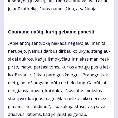
ir sep­ty­nių jų vai­kų, tiek ra­do čia ati­te­kė­ju­si. Ta­čiau
jų anū­kai ke­lią į šiuos na­mus ži­no, at­va­žiuo­ja.
Gau­na­me naš­tą, ku­rią ge­ba­me pa­neš­ti
„Apie an­trą san­tuo­ką nie­ka­da ne­gal­vo­jau, man tai
ne­rū­pė­jo, įvai­rius dar­bus dir­bau ko­lū­ky­je, sten­giau­
si dėl duk­ros, kad ją iš­mo­ky­čiau. Ir nie­kas man ne­si­
pir­šo, ma­tyt, per­ša­si toms, ku­rios ant­rų­jų pu­sių ieš­
ko. Bu­vau ir iš­li­kau pa­rei­gos žmo­gus. Pra­bė­go tiek
me­tų, bet džiaugs­mo bū­ta ne tiek daug. Gal­būt lai­
min­giau­sia bu­vau, kai duk­ra iš­sva­jo­tus moks­lus
stu­di­ja­vo, kai juos bai­gė. Man ne­li­ko lai­ko nei mez­
gi­mams, nei au­di­mui“, – pa­sa­ko­ja Sta­sė, vi­są sa­ve
ati­da­vu­si ki­tiems, kad jie jaus­tų­si ge­riau.