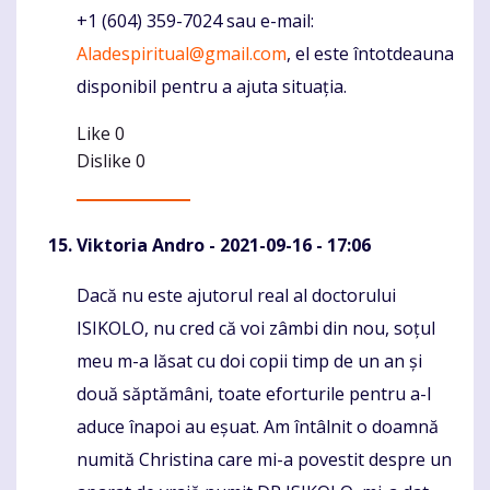
+1 (604) 359-7024 sau e-mail:
Aladespiritual@gmail.com
, el este întotdeauna
disponibil pentru a ajuta situația.
Like
0
Dislike
0
Viktoria Andro
- 2021-09-16 - 17:06
Dacă nu este ajutorul real al doctorului
Komentaras
ISIKOLO, nu cred că voi zâmbi din nou, soțul
meu m-a lăsat cu doi copii timp de un an și
două săptămâni, toate eforturile pentru a-l
aduce înapoi au eșuat. Am întâlnit o doamnă
numită Christina care mi-a povestit despre un