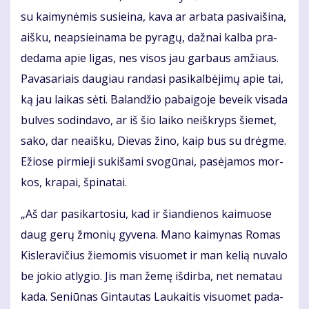
su kai­my­nė­mis su­si­ei­na, ka­va ar ar­ba­ta pa­si­vai­ši­na,
aiš­ku, neap­si­ei­na­ma be py­ra­gų, daž­nai kal­ba pra­
de­da­ma apie li­gas, nes vi­sos jau gar­baus am­žiaus.
Pa­va­sa­riais dau­giau ran­da­si pa­si­kal­bė­ji­mų apie tai,
ką jau lai­kas sė­ti. Ba­lan­džio pa­bai­go­je be­veik vi­sa­da
bul­ves so­din­da­vo, ar iš šio lai­ko ne­iš­kryps šie­met,
sa­ko, dar ne­aiš­ku, Die­vas ži­no, kaip bus su drėg­me.
Ežio­se pir­mie­ji su­ki­ša­mi svo­gū­nai, pa­sė­ja­mos mor­
kos, kra­pai, špi­na­tai.
„Aš dar pa­si­kar­to­siu, kad ir šian­die­nos kai­muo­se
daug ge­rų žmo­nių gy­ve­na. Ma­no kai­my­nas Ro­mas
Kis­le­ra­vi­čius žie­mo­mis vi­suo­met ir man ke­lią nu­va­lo
be jo­kio at­ly­gio. Jis man že­mę iš­dir­ba, net ne­ma­tau
ka­da. Se­niū­nas Gin­tau­tas Lau­kai­tis vi­suo­met pa­da­