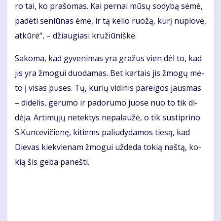
ro tai, ko pra­šo­mas. Kai per­nai mū­sų so­dy­bą sė­mė,
pa­dė­ti se­niū­nas ėmė, ir tą ke­lio ruo­žą, ku­rį nu­plo­vė,
at­kū­rė“, – džiau­gia­si kru­žiū­niš­kė.
Sa­ko­ma, kad gy­ve­ni­mas yra gra­žus vien dėl to, kad
jis yra žmo­gui duo­da­mas. Bet kar­tais jis žmo­gų mė­
to į vi­sas pu­ses. Tų, ku­rių vi­di­nis pa­rei­gos jaus­mas
– di­de­lis, ge­ru­mo ir pa­do­ru­mo juo­se nuo to tik di­
dė­ja. Ar­ti­mų­jų ne­tek­tys ne­pa­lau­žė, o tik su­stip­ri­no
S.Kun­ce­vi­čie­nę, ki­tiems pa­liu­dy­da­mos tie­są, kad
Die­vas kiek­vie­nam žmo­gui už­de­da to­kią naš­tą, ko­
kią šis ge­ba pa­neš­ti.