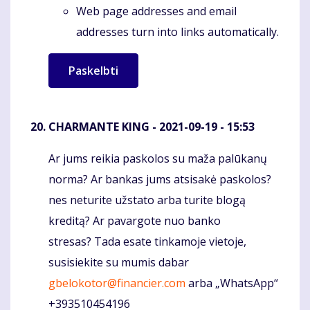
Web page addresses and email
addresses turn into links automatically.
CHARMANTE KING
- 2021-09-19 - 15:53
Ar jums reikia paskolos su maža palūkanų
Komentaras
norma? Ar bankas jums atsisakė paskolos?
nes neturite užstato arba turite blogą
kreditą? Ar pavargote nuo banko
stresas? Tada esate tinkamoje vietoje,
susisiekite su mumis dabar
gbelokotor@financier.com
arba „WhatsApp“
+393510454196