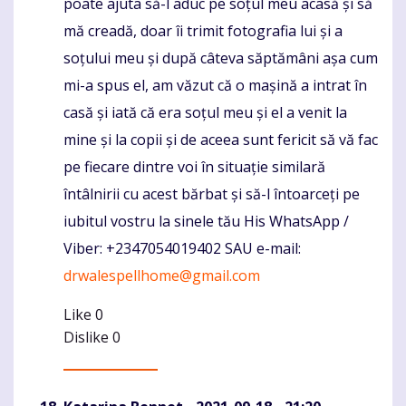
poate ajuta să-l aduc pe soțul meu acasă și să
mă creadă, doar îi trimit fotografia lui și a
soțului meu și după câteva săptămâni așa cum
mi-a spus el, am văzut că o mașină a intrat în
casă și iată că era soțul meu și el a venit la
mine și la copii și de aceea sunt fericit să vă fac
pe fiecare dintre voi în situație similară
întâlnirii cu acest bărbat și să-l întoarceți pe
iubitul vostru la sinele tău His WhatsApp /
Viber: +2347054019402 SAU e-mail:
drwalespellhome@gmail.com
Like
0
Dislike
0