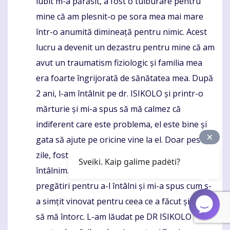
iubit m-a părăsit, a fost o tulburare pentru
mine că am plesnit-o pe sora mea mai mare
într-o anumită dimineață pentru nimic. Acest
lucru a devenit un dezastru pentru mine că am
avut un traumatism fiziologic și familia mea
era foarte îngrijorată de sănătatea mea. După
2 ani, l-am întâlnit pe dr. ISIKOLO și printr-o
mărturie și mi-a spus să mă calmez că
indiferent care este problema, el este bine și
gata să ajute pe oricine vine la el. Doar peste 2
zile, fosta mea m-a sunat și a vrut să ne
Sveiki. Kaip galime padėti?
întâlnim. Am fost de acord și am făcut
pregătiri pentru a-l întâlni și mi-a spus cum s-
a simțit vinovat pentru ceea ce a făcut și a vrut
să mă întorc. L-am lăudat pe DR ISIKOLO