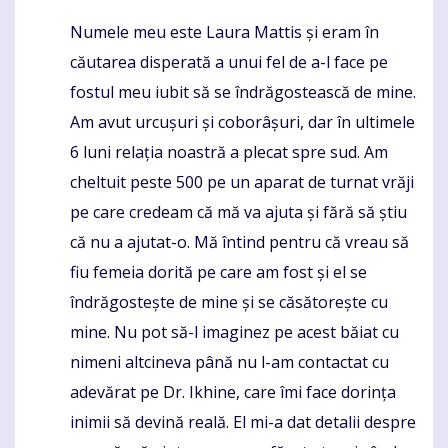
Numele meu este Laura Mattis și eram în
Komentaras
căutarea disperată a unui fel de a-l face pe
fostul meu iubit să se îndrăgostească de mine.
Am avut urcușuri și coborâșuri, dar în ultimele
6 luni relația noastră a plecat spre sud. Am
cheltuit peste 500 pe un aparat de turnat vrăji
pe care credeam că mă va ajuta și fără să știu
că nu a ajutat-o. Mă întind pentru că vreau să
fiu femeia dorită pe care am fost și el se
îndrăgostește de mine și se căsătorește cu
mine. Nu pot să-l imaginez pe acest băiat cu
nimeni altcineva până nu l-am contactat cu
adevărat pe Dr. Ikhine, care îmi face dorința
inimii să devină reală. El mi-a dat detalii despre