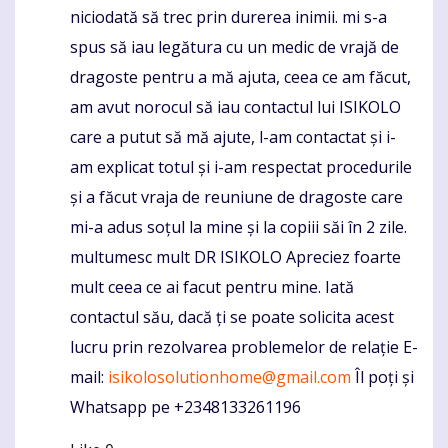
niciodată să trec prin durerea inimii. mi s-a
spus să iau legătura cu un medic de vrajă de
dragoste pentru a mă ajuta, ceea ce am făcut,
am avut norocul să iau contactul lui ISIKOLO
care a putut să mă ajute, l-am contactat și i-
am explicat totul și i-am respectat procedurile
și a făcut vraja de reuniune de dragoste care
mi-a adus soțul la mine și la copiii săi în 2 zile.
multumesc mult DR ISIKOLO Apreciez foarte
mult ceea ce ai facut pentru mine. Iată
contactul său, dacă ți se poate solicita acest
lucru prin rezolvarea problemelor de relație E-
mail:
isikolosolutionhome@gmail.com
Îl poți și
Whatsapp pe +2348133261196