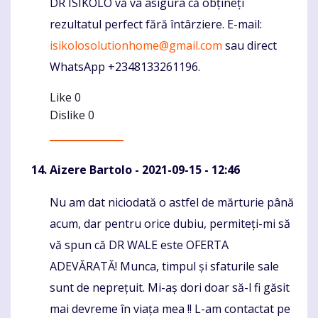
DR ISIKOLO vă va asigura că obțineți
rezultatul perfect fără întârziere. E-mail:
isikolosolutionhome@gmail.com
sau direct
WhatsApp +2348133261196.
Like
0
Dislike
0
Aizere Bartolo
- 2021-09-15 - 12:46
Nu am dat niciodată o astfel de mărturie până
Komentaras
acum, dar pentru orice dubiu, permiteți-mi să
vă spun că DR WALE este OFERTA
ADEVĂRATĂ! Munca, timpul și sfaturile sale
sunt de neprețuit. Mi-aș dori doar să-l fi găsit
mai devreme în viața mea !! L-am contactat pe