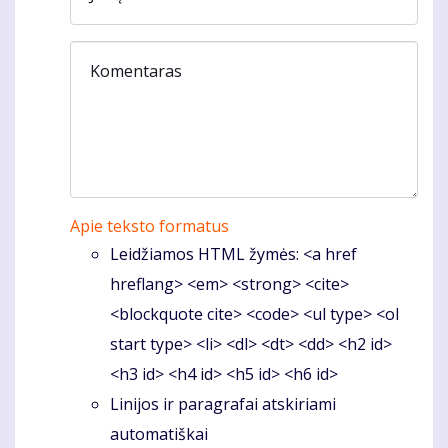
Komentaras
Apie teksto formatus
Leidžiamos HTML žymės: <a href
hreflang> <em> <strong> <cite>
<blockquote cite> <code> <ul type> <ol
start type> <li> <dl> <dt> <dd> <h2 id>
<h3 id> <h4 id> <h5 id> <h6 id>
Linijos ir paragrafai atskiriami
automatiškai