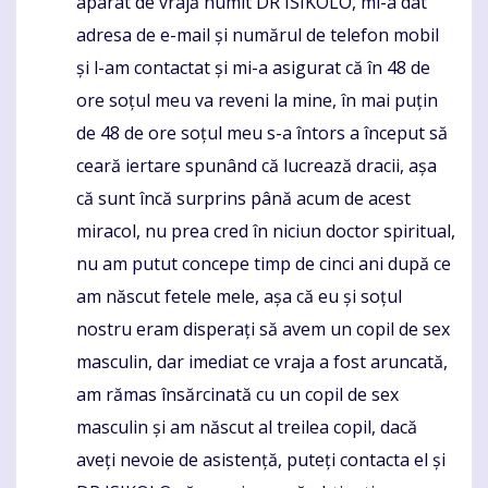
aparat de vrajă numit DR ISIKOLO, mi-a dat
adresa de e-mail și numărul de telefon mobil
și l-am contactat și mi-a asigurat că în 48 de
ore soțul meu va reveni la mine, în mai puțin
de 48 de ore soțul meu s-a întors a început să
ceară iertare spunând că lucrează dracii, așa
că sunt încă surprins până acum de acest
miracol, nu prea cred în niciun doctor spiritual,
nu am putut concepe timp de cinci ani după ce
am născut fetele mele, așa că eu și soțul
nostru eram disperați să avem un copil de sex
masculin, dar imediat ce vraja a fost aruncată,
am rămas însărcinată cu un copil de sex
masculin și am născut al treilea copil, dacă
aveți nevoie de asistență, puteți contacta el și