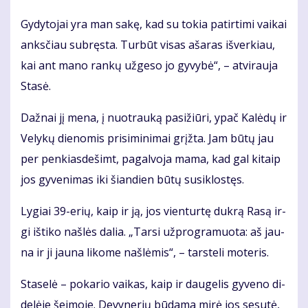
Gy­dy­to­jai yra man sa­kę, kad su to­kia pa­tir­ti­mi vai­kai
anks­čiau su­bręs­ta. Tur­būt vi­sas aša­ras iš­ver­kiau,
kai ant ma­no ran­kų už­ge­so jo gy­vy­bė“, – at­vi­rau­ja
Sta­sė.
Daž­nai jį me­na, į nuo­trau­ką pa­si­žiū­ri, ypač Ka­lė­dų ir
Ve­ly­kų die­no­mis pri­si­mi­ni­mai grįž­ta. Jam bū­tų jau
per pen­kias­de­šimt, pa­gal­vo­ja ma­ma, kad gal ki­taip
jos gy­ve­ni­mas iki šian­dien bū­tų su­si­klos­tęs.
Ly­giai 39-erių, kaip ir ją, jos vien­tur­tę duk­rą Ra­są ir­
gi iš­ti­ko naš­lės da­lia. „Tar­si už­prog­ra­muo­ta: aš jau­
na ir ji jau­na li­ko­me naš­lė­mis“, – tars­te­li mo­te­ris.
Sta­se­lė – po­ka­rio vai­kas, kaip ir dau­ge­lis gy­ve­no di­
de­lė­je šei­mo­je. De­vy­ne­rių bū­da­ma mi­rė jos se­su­tė,