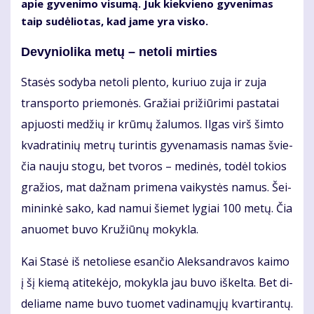
apie gy­ve­ni­mo vi­su­mą. Juk kiek­vie­no gy­ve­ni­mas
taip su­dė­lio­tas, kad ja­me yra vis­ko.
De­vy­nio­li­ka me­tų – ne­to­li mir­ties
Sta­sės so­dy­ba ne­to­li plen­to, ku­riuo zu­ja ir zu­ja
trans­por­to prie­mo­nės. Gra­žiai pri­žiū­ri­mi pa­sta­tai
ap­juos­ti me­džių ir krū­mų ža­lu­mos. Il­gas virš šim­to
kvad­ra­ti­nių met­rų tu­rin­tis gy­ve­na­ma­sis na­mas švie­
čia nau­ju sto­gu, bet tvo­ros – me­di­nės, to­dėl to­kios
gra­žios, mat daž­nam pri­me­na vai­kys­tės na­mus. Šei­
mi­nin­kė sa­ko, kad na­mui šie­met ly­giai 100 me­tų. Čia
anuo­met bu­vo Kru­žiū­nų mo­kyk­la.
Kai Sta­sė iš ne­to­lie­se esan­čio Alek­san­dra­vos kai­mo
į šį kie­mą ati­te­kė­jo, mo­kyk­la jau bu­vo iš­kel­ta. Bet di­
de­lia­me na­me bu­vo tuo­met va­di­na­mų­jų kvar­ti­ran­tų.