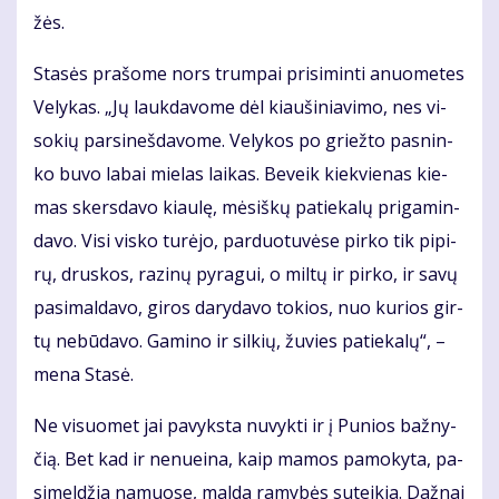
žės.
Sta­sės pra­šo­me nors trum­pai pri­si­min­ti anuo­me­tes
Ve­ly­kas. „Jų lauk­da­vo­me dėl kiau­ši­nia­vi­mo, nes vi­
so­kių par­si­neš­da­vo­me. Ve­ly­kos po griež­to pas­nin­
ko bu­vo la­bai mie­las lai­kas. Be­veik kiek­vie­nas kie­
mas skers­da­vo kiau­lę, mė­siš­kų pa­tie­ka­lų pri­ga­min­
da­vo. Vi­si vis­ko tu­rė­jo, par­duo­tu­vė­se pir­ko tik pi­pi­
rų, drus­kos, ra­zi­nų py­ra­gui, o mil­tų ir pir­ko, ir sa­vų
pa­si­mal­da­vo, gi­ros da­ry­da­vo to­kios, nuo ku­rios gir­
tų ne­bū­da­vo. Ga­mi­no ir sil­kių, žu­vies pa­tie­ka­lų“, –
me­na Sta­sė.
Ne vi­suo­met jai pa­vyks­ta nu­vyk­ti ir į Pu­nios baž­ny­
čią. Bet kad ir ne­nu­ei­na, kaip ma­mos pa­mo­ky­ta, pa­
si­mel­džia na­muo­se, mal­da ra­my­bės su­tei­kia. Daž­nai