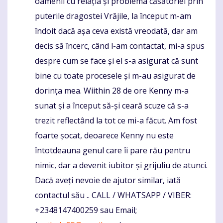
oamenii cu relația și problema căsătoriei prin
puterile dragostei Vrăjile, la început m-am
îndoit dacă așa ceva există vreodată, dar am
decis să încerc, când l-am contactat, mi-a spus
despre cum se face și el s-a asigurat că sunt
bine cu toate procesele și m-au asigurat de
dorința mea. Wiithin 28 de ore Kenny m-a
sunat și a început să-și ceară scuze că s-a
trezit reflectând la tot ce mi-a făcut. Am fost
foarte șocat, deoarece Kenny nu este
întotdeauna genul care îi pare rău pentru
nimic, dar a devenit iubitor și grijuliu de atunci.
Dacă aveți nevoie de ajutor similar, iată
contactul său .. CALL / WHATSAPP / VIBER:
+2348147400259 sau Email;