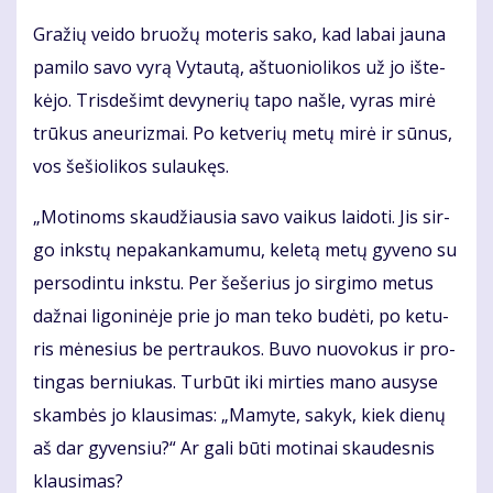
Gra­žių vei­do bruo­žų mo­te­ris sa­ko, kad la­bai jau­na
pa­mi­lo sa­vo vy­rą Vy­tau­tą, aš­tuo­nio­li­kos už jo iš­te­
kė­jo. Tris­de­šimt de­vy­ne­rių ta­po naš­le, vy­ras mi­rė
trū­kus aneu­riz­mai. Po ket­ve­rių me­tų mi­rė ir sū­nus,
vos še­šio­li­kos su­lau­kęs.
„Mo­ti­noms skau­džiau­sia sa­vo vai­kus lai­do­ti. Jis sir­
go inks­tų ne­pa­kan­ka­mu­mu, ke­le­tą me­tų gy­ve­no su
per­so­din­tu inks­tu. Per še­še­rius jo sir­gi­mo me­tus
daž­nai li­go­ni­nė­je prie jo man te­ko bu­dė­ti, po ke­tu­
ris mė­ne­sius be per­trau­kos. Bu­vo nuo­vo­kus ir pro­
tin­gas ber­niu­kas. Tur­būt iki mir­ties ma­no au­sy­se
skam­bės jo klau­si­mas: „Ma­my­te, sa­kyk, kiek die­nų
aš dar gy­ven­siu?“ Ar ga­li bū­ti mo­ti­nai skau­des­nis
klau­si­mas?