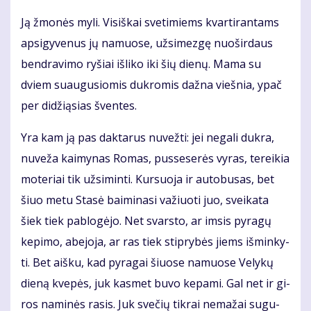
Ją žmo­nės my­li. Vi­siš­kai sve­ti­miems kvar­ti­ran­tams
ap­si­gy­ve­nus jų na­muo­se, už­si­mez­gę nuo­šir­daus
ben­dra­vi­mo ry­šiai iš­li­ko iki šių die­nų. Ma­ma su
dviem su­au­gu­sio­mis duk­ro­mis daž­na vieš­nia, ypač
per di­dži­ą­sias šven­tes.
Yra kam ją pas dak­ta­rus nu­vež­ti: jei ne­ga­li duk­ra,
nu­ve­ža kai­my­nas Ro­mas, pus­se­se­rės vy­ras, te­rei­kia
mo­te­riai tik už­si­min­ti. Kur­suo­ja ir au­to­bu­sas, bet
šiuo me­tu Sta­sė bai­mi­na­si va­žiuo­ti juo, svei­ka­ta
šiek tiek pa­blo­gė­jo. Net svars­to, ar im­sis py­ra­gų
ke­pi­mo, abe­jo­ja, ar ras tiek stip­ry­bės jiems iš­min­ky­
ti. Bet aiš­ku, kad py­ra­gai šiuo­se na­muo­se Ve­ly­kų
die­ną kve­pės, juk kas­met bu­vo ke­pa­mi. Gal net ir gi­
ros na­mi­nės ra­sis. Juk sve­čių tik­rai ne­ma­žai su­gu­