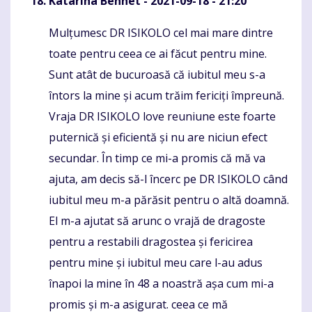
Katarina Bennet
- 2021-09-18 - 21:20
Mulțumesc DR ISIKOLO cel mai mare dintre
Komentaras
toate pentru ceea ce ai făcut pentru mine.
Sunt atât de bucuroasă că iubitul meu s-a
întors la mine și acum trăim fericiți împreună.
Vraja DR ISIKOLO love reuniune este foarte
puternică și eficientă și nu are niciun efect
secundar. În timp ce mi-a promis că mă va
ajuta, am decis să-l încerc pe DR ISIKOLO când
iubitul meu m-a părăsit pentru o altă doamnă.
El m-a ajutat să arunc o vrajă de dragoste
pentru a restabili dragostea și fericirea
pentru mine și iubitul meu care l-au adus
înapoi la mine în 48 a noastră așa cum mi-a
promis și m-a asigurat. ceea ce mă