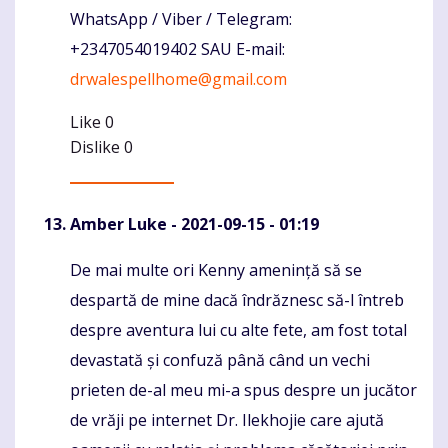
WhatsApp / Viber / Telegram:
+2347054019402 SAU E-mail:
drwalespellhome@gmail.com
Like
0
Dislike
0
Amber Luke
- 2021-09-15 - 01:19
De mai multe ori Kenny amenință să se
Komentaras
despartă de mine dacă îndrăznesc să-l întreb
despre aventura lui cu alte fete, am fost total
devastată și confuză până când un vechi
prieten de-al meu mi-a spus despre un jucător
de vrăji pe internet Dr. Ilekhojie care ajută