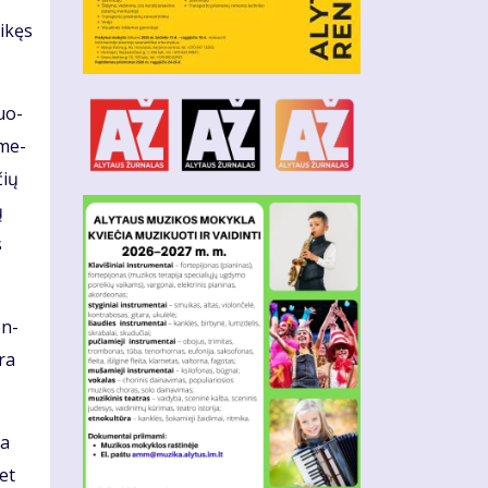
i­kęs
duo­
 me­
čių
ų
s
en­
yra
da
met