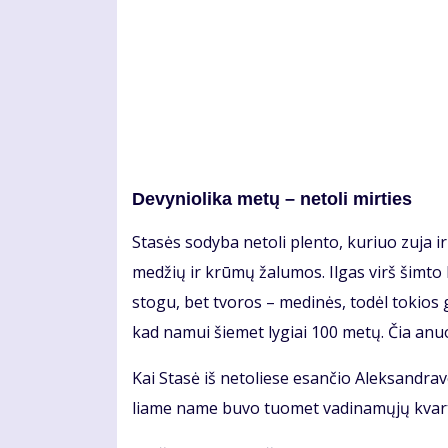
De­vy­nio­li­ka me­tų – ne­to­li mir­ties
Sta­sės so­dy­ba ne­to­li plen­to, ku­riuo zu­ja ir
me­džių ir krū­mų ža­lu­mos. Il­gas virš šim­to k
sto­gu, bet tvo­ros – me­di­nės, to­dėl to­kios
kad na­mui šie­met ly­giai 100 me­tų. Čia anu
Kai Sta­sė iš ne­to­lie­se esan­čio Alek­san­dra­v
lia­me na­me bu­vo tuo­met va­di­na­mų­jų kvar­t