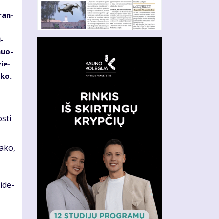
­ran­
i­
­muo­
vie­
­ko.
s­ti
a­ko,
i­de­