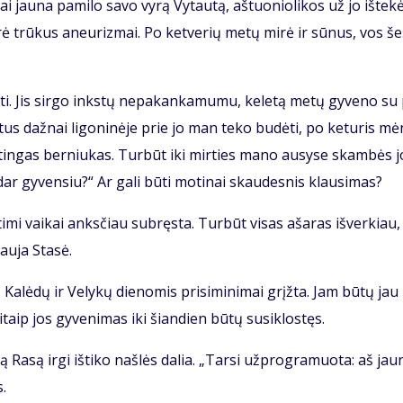
 jau­na pa­mi­lo sa­vo vy­rą Vy­tau­tą, aš­tuo­nio­li­kos už jo iš­te­kė
­rė trū­kus aneu­riz­mai. Po ket­ve­rių me­tų mi­rė ir sū­nus, vos še
ti. Jis sir­go inks­tų ne­pa­kan­ka­mu­mu, ke­le­tą me­tų gy­ve­no su
­tus daž­nai li­go­ni­nė­je prie jo man te­ko bu­dė­ti, po ke­tu­ris mė
tin­gas ber­niu­kas. Tur­būt iki mir­ties ma­no au­sy­se skam­bės j
ar gy­ven­siu?“ Ar ga­li bū­ti mo­ti­nai skau­des­nis klau­si­mas?
ti­mi vai­kai anks­čiau su­bręs­ta. Tur­būt vi­sas aša­ras iš­ver­kiau,
au­ja Sta­sė.
 Ka­lė­dų ir Ve­ly­kų die­no­mis pri­si­mi­ni­mai grįž­ta. Jam bū­tų jau
taip jos gy­ve­ni­mas iki šian­dien bū­tų su­si­klos­tęs.
 Ra­są ir­gi iš­ti­ko naš­lės da­lia. „Tar­si už­prog­ra­muo­ta: aš jau­
s.