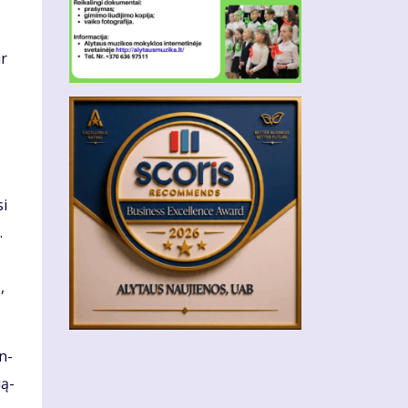
ir
si
.
,
en­
­ą­