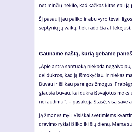
net min­čių ne­ki­lo, kad kaž­kas ki­tas ga­li ją p
Šį pa­sau­lį jau pa­li­ko ir abu vy­ro tė­vai, li­gos
sep­ty­nių jų vai­kų, tiek ra­do čia ati­te­kė­ju­s
Gau­na­me naš­tą, ku­rią ge­ba­me pa­neš­
„Apie an­trą san­tuo­ką nie­ka­da ne­gal­vo­jau, 
dėl duk­ros, kad ją iš­mo­ky­čiau. Ir nie­kas man
Bu­vau ir iš­li­kau pa­rei­gos žmo­gus. Pra­bė
giau­sia bu­vau, kai duk­ra iš­sva­jo­tus moks­l
nei au­di­mui“, – pa­sa­ko­ja Sta­sė, vi­są sa­ve at
Ją žmo­nės my­li. Vi­siš­kai sve­ti­miems kvar­t
dra­vi­mo ry­šiai iš­li­ko iki šių die­nų. Ma­ma 