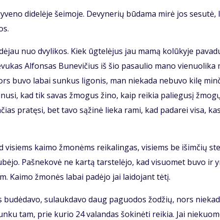
y­ve­no di­de­lė­je šei­mo­je. De­vy­ne­rių bū­da­ma mi­rė jos se­su­tė, l
os.
a­dė­jau nuo dvy­li­kos. Kiek ūg­te­lė­jus jau ma­mą ko­lū­ky­je pa­va­
 Tė­vu­kas Al­fon­sas Bu­ne­vi­čius iš šio pa­sau­lio ma­no vie­nuo­li­ka
ors bu­vo la­bai sun­kus li­go­nis, man nie­ka­da ne­bu­vo ki­lę min­
­ki­nu­si, kad tik sa­vas žmo­gus ži­no, kaip rei­kia pa­lie­gu­sį žmo­g
n­čias pra­tę­si, bet ta­vo są­ži­nė lie­ka ra­mi, kad pa­da­rei vi­sa, ka
s, tad vi­siems kai­mo žmo­nėms rei­ka­lin­gas, vi­siems be iš­im­čių st
sku­bė­jo. Pa­šne­ko­vė ne kar­tą tars­te­lė­jo, kad vi­suo­met bu­vo ir 
. Kai­mo žmo­nės la­bai pa­dė­jo jai lai­do­jant tė­tį.
­ras bu­dė­da­vo, su­lauk­da­vo daug pa­guo­dos žo­džių, nors nie­ka­
n­ku tam, prie ku­rio 24 va­lan­das šo­ki­nė­ti rei­kia. Jai nie­kuo­