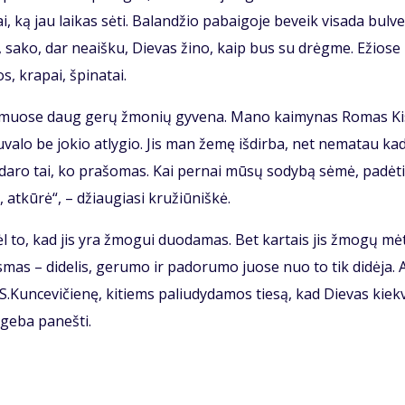
i, ką jau lai­kas sė­ti. Ba­lan­džio pa­bai­go­je be­veik vi­sa­da bul­v
et, sa­ko, dar ne­aiš­ku, Die­vas ži­no, kaip bus su drėg­me. Ežio­se
s, kra­pai, špi­na­tai.
kai­muo­se daug ge­rų žmo­nių gy­ve­na. Ma­no kai­my­nas Ro­mas Kis
­va­lo be jo­kio at­ly­gio. Jis man že­mę iš­dir­ba, net ne­ma­tau ka­
­da­ro tai, ko pra­šo­mas. Kai per­nai mū­sų so­dy­bą sė­mė, pa­dė­t
 at­kū­rė“, – džiau­gia­si kru­žiū­niš­kė.
l to, kad jis yra žmo­gui duo­da­mas. Bet kar­tais jis žmo­gų mė­
s­mas – di­de­lis, ge­ru­mo ir pa­do­ru­mo juo­se nuo to tik di­dė­ja. A
 S.Kun­ce­vi­čie­nę, ki­tiems pa­liu­dy­da­mos tie­są, kad Die­vas kiek­
ge­ba pa­neš­ti.