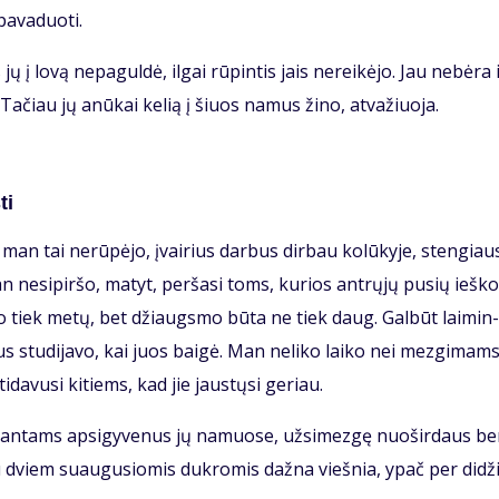
a­va­duo­ti.
 jų į lo­vą ne­pa­gul­dė, il­gai rū­pin­tis jais ne­rei­kė­jo. Jau ne­bė­ra 
i. Ta­čiau jų anū­kai ke­lią į šiuos na­mus ži­no, at­va­žiuo­ja.
ti
man tai ne­rū­pė­jo, įvai­rius dar­bus dir­bau ko­lū­ky­je, sten­giau­
 ne­si­pir­šo, ma­tyt, per­ša­si toms, ku­rios ant­rų­jų pu­sių ieš­ko
­go tiek me­tų, bet džiaugs­mo bū­ta ne tiek daug. Gal­būt lai­min­
us stu­di­ja­vo, kai juos bai­gė. Man ne­li­ko lai­ko nei mez­gi­mams
i­da­vu­si ki­tiems, kad jie jaus­tų­si ge­riau.
i­ran­tams ap­si­gy­ve­nus jų na­muo­se, už­si­mez­gę nuo­šir­daus b
su dviem su­au­gu­sio­mis duk­ro­mis daž­na vieš­nia, ypač per di­dži