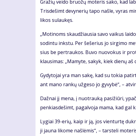
Gra­žių vei­do bruo­žų mo­te­ris sa­ko, kad la­bai
Tris­de­šimt de­vy­ne­rių ta­po naš­le, vy­ras mi
li­kos su­lau­kęs.
„Mo­ti­noms skau­džiau­sia sa­vo vai­kus lai­do­
so­din­tu inks­tu. Per še­še­rius jo sir­gi­mo me
sius be per­trau­kos. Bu­vo nuo­vo­kus ir pro­
klau­si­mas: „Ma­my­te, sa­kyk, kiek die­nų aš d
Gy­dy­to­jai yra man sa­kę, kad su to­kia pa­tir­
ant ma­no ran­kų už­ge­so jo gy­vy­bė“, – at­vi­r
Daž­nai jį me­na, į nuo­trau­ką pa­si­žiū­ri, ypač
pen­kias­de­šimt, pa­gal­vo­ja ma­ma, kad gal ki­
Ly­giai 39-erių, kaip ir ją, jos vien­tur­tę duk­rą
ji jau­na li­ko­me naš­lė­mis“, – tars­te­li mo­te­ri