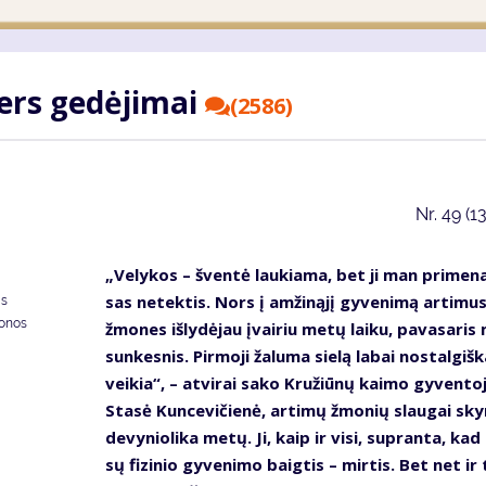
ters ge­dė­ji­mai
(2586)
Nr.
49 (1
„Ve­ly­kos – šven­tė lau­kia­ma, bet ji man pri­me­na
sas ne­tek­tis. Nors į am­ži­ną­jį gy­ve­ni­mą ar­ti­mu
as
donos
žmo­nes iš­ly­dė­jau įvai­riu me­tų lai­ku, pa­va­sa­ri
sun­kes­nis. Pir­mo­ji ža­lu­ma sie­lą la­bai nos­tal­giš­k
vei­kia“, – at­vi­rai sa­ko Kru­žiū­nų kai­mo gy­ven­to­
Sta­sė Kun­ce­vi­čie­nė, ar­ti­mų žmo­nių slau­gai sky­
de­vy­nio­li­ka me­tų. Ji, kaip ir vi­si, su­pran­ta, ka
sų fi­zi­nio gy­ve­ni­mo baig­tis – mir­tis. Bet net ir 