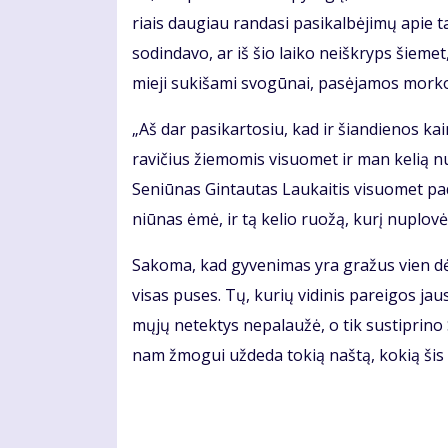
riais dau­giau ran­da­si pa­si­kal­bė­ji­mų apie ta
so­din­da­vo, ar iš šio lai­ko ne­iš­kryps šie­m
mie­ji su­ki­ša­mi svo­gū­nai, pa­sė­ja­mos mor­ko
„Aš dar pa­si­kar­to­siu, kad ir šian­die­nos 
ra­vi­čius žie­mo­mis vi­suo­met ir man ke­lią nu
Se­niū­nas Gin­tau­tas Lau­kai­tis vi­suo­met pa
niū­nas ėmė, ir tą ke­lio ruo­žą, ku­rį nu­plo­vė,
Sa­ko­ma, kad gy­ve­ni­mas yra gra­žus vien dė
vi­sas pu­ses. Tų, ku­rių vi­di­nis pa­rei­gos jau
mų­jų ne­tek­tys ne­pa­lau­žė, o tik su­stip­ri­no
nam žmo­gui už­de­da to­kią naš­tą, ko­kią šis 