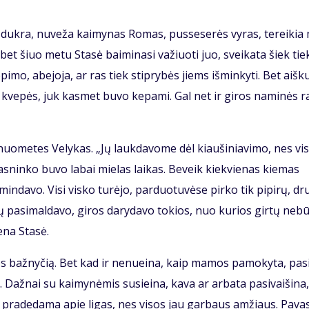
i duk­ra, nu­ve­ža kai­my­nas Ro­mas, pus­se­se­rės vy­ras, te­rei­ki
s, bet šiuo me­tu Sta­sė bai­mi­na­si va­žiuo­ti juo, svei­ka­ta šiek tie
pi­mo, abe­jo­ja, ar ras tiek stip­ry­bės jiems iš­min­ky­ti. Bet aiš­k
 kve­pės, juk kas­met bu­vo ke­pa­mi. Gal net ir gi­ros na­mi­nės ra
uo­me­tes Ve­ly­kas. „Jų lauk­da­vo­me dėl kiau­ši­nia­vi­mo, nes vi­
as­nin­ko bu­vo la­bai mie­las lai­kas. Be­veik kiek­vie­nas kie­mas
min­da­vo. Vi­si vis­ko tu­rė­jo, par­duo­tu­vė­se pir­ko tik pi­pi­rų, dr
­vų pa­si­mal­da­vo, gi­ros da­ry­da­vo to­kios, nuo ku­rios gir­tų ne­b
e­na Sta­sė.
ios baž­ny­čią. Bet kad ir ne­nu­ei­na, kaip ma­mos pa­mo­ky­ta, pa­s
až­nai su kai­my­nė­mis su­si­ei­na, ka­va ar ar­ba­ta pa­si­vai­ši­na,
a pra­de­da­ma apie li­gas, nes vi­sos jau gar­baus am­žiaus. Pa­va­