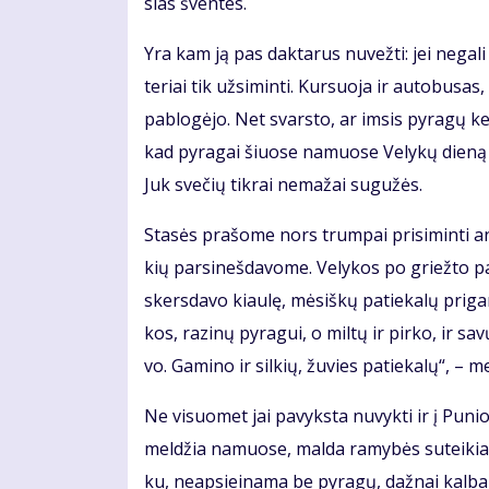
sias šven­tes.
Yra kam ją pas dak­ta­rus nu­vež­ti: jei ne­ga­l
te­riai tik už­si­min­ti. Kur­suo­ja ir au­to­bu­sa
pa­blo­gė­jo. Net svars­to, ar im­sis py­ra­gų ke­
kad py­ra­gai šiuo­se na­muo­se Ve­ly­kų die­ną
Juk sve­čių tik­rai ne­ma­žai su­gu­žės.
Sta­sės pra­šo­me nors trum­pai pri­si­min­ti an
kių par­si­neš­da­vo­me. Ve­ly­kos po griež­to p
skers­da­vo kiau­lę, mė­siš­kų pa­tie­ka­lų pri­ga­
kos, ra­zi­nų py­ra­gui, o mil­tų ir pir­ko, ir sa
vo. Ga­mi­no ir sil­kių, žu­vies pa­tie­ka­lų“, – m
Ne vi­suo­met jai pa­vyks­ta nu­vyk­ti ir į Pu­n
mel­džia na­muo­se, mal­da ra­my­bės su­tei­kia. D
ku, neap­si­ei­na­ma be py­ra­gų, daž­nai kal­b