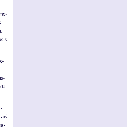
a mo­
k
u,
­sis.
so­
us­
ū­da­
i­
 aiš­
sa­