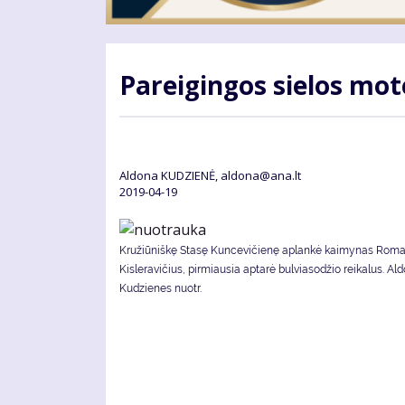
Pa­rei­gin­gos sie­los mo­
Aldona KUDZIENĖ, aldona@ana.lt
2019-04-19
Kružiūniškę Stasę Kuncevičienę aplankė kaimynas Rom
Kisleravičius, pirmiausia aptarė bulviasodžio reikalus. Al
Kudzienes nuotr.