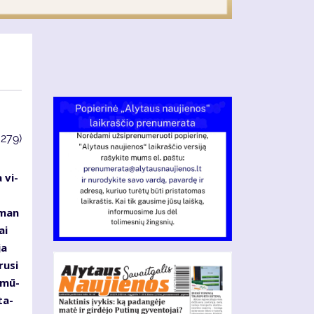
3279)
 vi­
s
s man
ai
ja
ru­si
d mū­
ta­