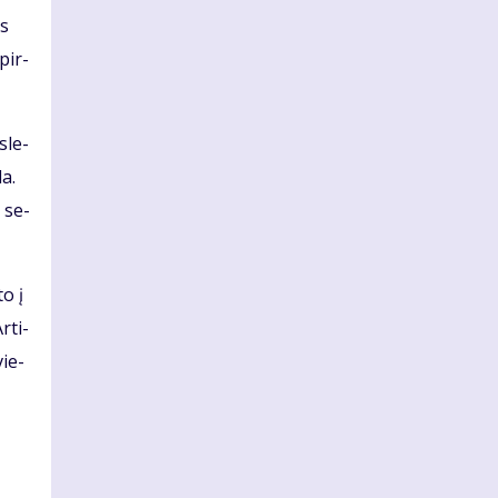
es
 pir­
­le­
da.
i se­
to į
r­ti­
vie­