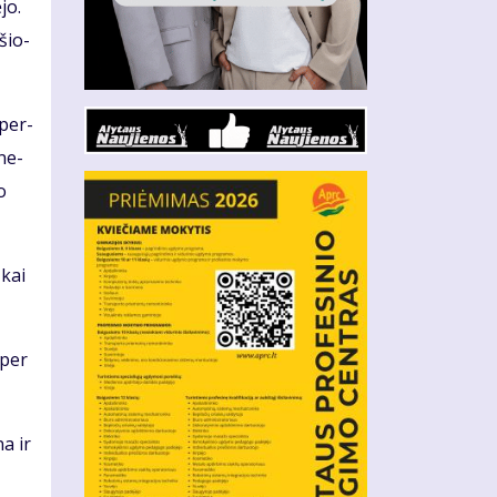
­jo.
­šio­
 per­
­ne­
o
 kai
 per
na ir