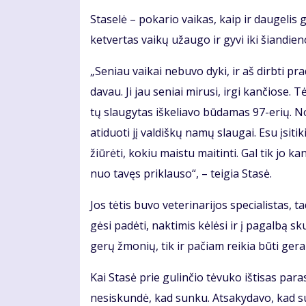
Sta­se­lė – po­ka­rio vai­kas, kaip ir dau­ge­lis g
ket­ver­tas vai­kų už­au­go ir gy­vi iki šian­die­n
„Se­niau vai­kai ne­bu­vo dy­ki, ir aš dirb­ti pr
da­vau. Ji jau se­niai mi­ru­si, ir­gi kan­čio­se.
tų slau­gy­tas iš­ke­lia­vo bū­da­mas 97-erių. N
ati­duo­ti jį val­diš­kų na­mų slau­gai. Esu įsi­ti
žiū­rė­ti, ko­kiu mais­tu mai­tin­ti. Gal tik jo ka
nuo ta­vęs pri­klau­so“, – tei­gia Sta­sė.
Jos tė­tis bu­vo ve­te­ri­na­ri­jos spe­cia­lis­ta
gė­si pa­dė­ti, nak­ti­mis kė­lė­si ir į pa­gal­bą 
ge­rų žmo­nių, tik ir pa­čiam rei­kia bū­ti ge­ram
Kai Sta­sė prie gu­lin­čio tė­vu­ko iš­ti­sas pa
ne­si­skun­dė, kad sun­ku. At­sa­ky­da­vo, kad su