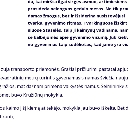
da, kai mirš­ta il­gai sir­gęs as­muo, ar­ti­mie­siems
pra­si­de­da ne­leng­vas ge­du­lo me­tas. Ne tik pra
da­mas žmo­gus, bet ir iš­si­de­ri­na nu­si­sto­vė­ju­si
tvar­ka, gy­ve­ni­mo rit­mas. Tvar­kin­guo­se iš­skir­t
niuo­se Sta­se­lės, taip ji kai­my­nų va­di­na­ma, na
se kal­bė­jo­mės apie gy­ve­ni­mo vi­su­mą. Juk kiek­
no gy­ve­ni­mas taip su­dė­lio­tas, kad ja­me yra vis
 zu­ja trans­por­to prie­mo­nės. Gra­žiai pri­žiū­ri­mi pa­sta­tai ap­juo
vad­ra­ti­nių met­rų tu­rin­tis gy­ve­na­ma­sis na­mas švie­čia nau­ju
 gra­žios, mat daž­nam pri­me­na vai­kys­tės na­mus. Šei­mi­nin­kė s
o­met bu­vo Kru­žiū­nų mo­kyk­la.
os kai­mo į šį kie­mą ati­te­kė­jo, mo­kyk­la jau bu­vo iš­kel­ta. Bet d
i­ran­tų.