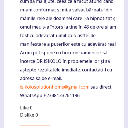
cum să mă ajute, ceea ce a făcut atunci când
m-am conformat și mi-a salvat bărbatul din
mâinile rele ale doamnei care l-a hipnotizat și
omul meu s-a întors la tine în 48 de ore și am
fost cu adevărat uimit că o astfel de
manifestare a puterilor este cu adevărat real.
Acum pot spune cu bucurie oamenilor să
încerce DR ISIKOLO în problemele lor și să
aștepte rezultatele imediate. contactați-l cu
adresa sa de e-mail.
isikolosolutionhome@gmail.com
sau direct
WhatsApp +2348133261196.
Like
0
Dislike
0