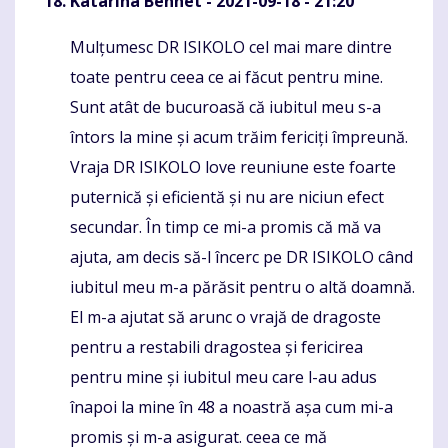
Katarina Bennet
- 2021-09-18 - 21:20
Mulțumesc DR ISIKOLO cel mai mare dintre
Komentaras
toate pentru ceea ce ai făcut pentru mine.
Sunt atât de bucuroasă că iubitul meu s-a
întors la mine și acum trăim fericiți împreună.
Vraja DR ISIKOLO love reuniune este foarte
puternică și eficientă și nu are niciun efect
secundar. În timp ce mi-a promis că mă va
ajuta, am decis să-l încerc pe DR ISIKOLO când
iubitul meu m-a părăsit pentru o altă doamnă.
El m-a ajutat să arunc o vrajă de dragoste
pentru a restabili dragostea și fericirea
pentru mine și iubitul meu care l-au adus
înapoi la mine în 48 a noastră așa cum mi-a
promis și m-a asigurat. ceea ce mă