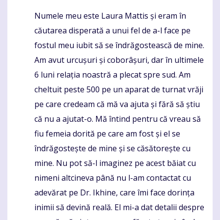
Numele meu este Laura Mattis și eram în
Komentaras
căutarea disperată a unui fel de a-l face pe
fostul meu iubit să se îndrăgostească de mine.
Am avut urcușuri și coborâșuri, dar în ultimele
6 luni relația noastră a plecat spre sud. Am
cheltuit peste 500 pe un aparat de turnat vrăji
pe care credeam că mă va ajuta și fără să știu
că nu a ajutat-o. Mă întind pentru că vreau să
fiu femeia dorită pe care am fost și el se
îndrăgostește de mine și se căsătorește cu
mine. Nu pot să-l imaginez pe acest băiat cu
nimeni altcineva până nu l-am contactat cu
adevărat pe Dr. Ikhine, care îmi face dorința
inimii să devină reală. El mi-a dat detalii despre