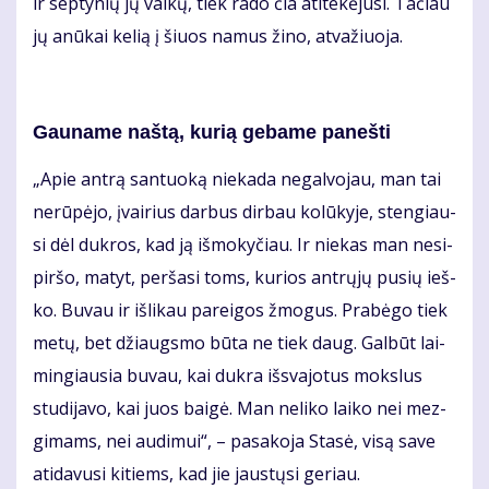
ir sep­ty­nių jų vai­kų, tiek ra­do čia ati­te­kė­ju­si. Ta­čiau
jų anū­kai ke­lią į šiuos na­mus ži­no, at­va­žiuo­ja.
Gau­na­me naš­tą, ku­rią ge­ba­me pa­neš­ti
„Apie an­trą san­tuo­ką nie­ka­da ne­gal­vo­jau, man tai
ne­rū­pė­jo, įvai­rius dar­bus dir­bau ko­lū­ky­je, sten­giau­
si dėl duk­ros, kad ją iš­mo­ky­čiau. Ir nie­kas man ne­si­
pir­šo, ma­tyt, per­ša­si toms, ku­rios ant­rų­jų pu­sių ieš­
ko. Bu­vau ir iš­li­kau pa­rei­gos žmo­gus. Pra­bė­go tiek
me­tų, bet džiaugs­mo bū­ta ne tiek daug. Gal­būt lai­
min­giau­sia bu­vau, kai duk­ra iš­sva­jo­tus moks­lus
stu­di­ja­vo, kai juos bai­gė. Man ne­li­ko lai­ko nei mez­
gi­mams, nei au­di­mui“, – pa­sa­ko­ja Sta­sė, vi­są sa­ve
ati­da­vu­si ki­tiems, kad jie jaus­tų­si ge­riau.