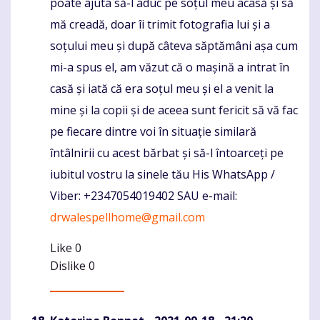
poate ajuta să-l aduc pe soțul meu acasă și să
mă creadă, doar îi trimit fotografia lui și a
soțului meu și după câteva săptămâni așa cum
mi-a spus el, am văzut că o mașină a intrat în
casă și iată că era soțul meu și el a venit la
mine și la copii și de aceea sunt fericit să vă fac
pe fiecare dintre voi în situație similară
întâlnirii cu acest bărbat și să-l întoarceți pe
iubitul vostru la sinele tău His WhatsApp /
Viber: +2347054019402 SAU e-mail:
drwalespellhome@gmail.com
Like
0
Dislike
0