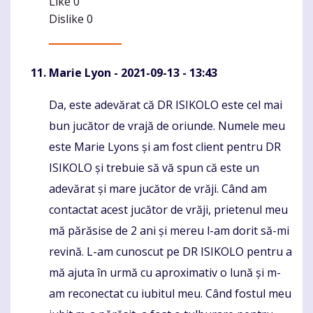
Like
0
Dislike
0
Marie Lyon
- 2021-09-13 - 13:43
Da, este adevărat că DR ISIKOLO este cel mai
Komentaras
bun jucător de vrajă de oriunde. Numele meu
este Marie Lyons și am fost client pentru DR
ISIKOLO și trebuie să vă spun că este un
adevărat și mare jucător de vrăji. Când am
contactat acest jucător de vrăji, prietenul meu
mă părăsise de 2 ani și mereu l-am dorit să-mi
revină. L-am cunoscut pe DR ISIKOLO pentru a
mă ajuta în urmă cu aproximativ o lună și m-
am reconectat cu iubitul meu. Când fostul meu