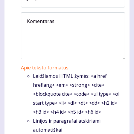
Komentaras
Apie teksto formatus
Leidžiamos HTML žymės: <a href
hreflang> <em> <strong> <cite>
<blockquote cite> <code> <ul type> <ol
start type> <li> <dl> <dt> <dd> <h2 id>
<h3 id> <h4 id> <h5 id> <h6 id>
Linijos ir paragrafai atskiriami
automatiškai