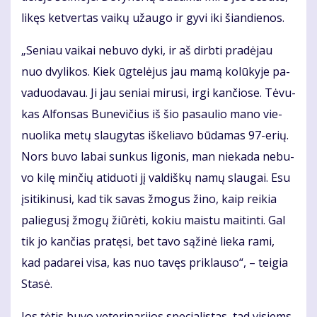
li­kęs ket­ver­tas vai­kų už­au­go ir gy­vi iki šian­die­nos.
„Se­niau vai­kai ne­bu­vo dy­ki, ir aš dirb­ti pra­dė­jau
nuo dvy­li­kos. Kiek ūg­te­lė­jus jau ma­mą ko­lū­ky­je pa­
va­duo­da­vau. Ji jau se­niai mi­ru­si, ir­gi kan­čio­se. Tė­vu­
kas Al­fon­sas Bu­ne­vi­čius iš šio pa­sau­lio ma­no vie­
nuo­li­ka me­tų slau­gy­tas iš­ke­lia­vo bū­da­mas 97-erių.
Nors bu­vo la­bai sun­kus li­go­nis, man nie­ka­da ne­bu­
vo ki­lę min­čių ati­duo­ti jį val­diš­kų na­mų slau­gai. Esu
įsi­ti­ki­nu­si, kad tik sa­vas žmo­gus ži­no, kaip rei­kia
pa­lie­gu­sį žmo­gų žiū­rė­ti, ko­kiu mais­tu mai­tin­ti. Gal
tik jo kan­čias pra­tę­si, bet ta­vo są­ži­nė lie­ka ra­mi,
kad pa­da­rei vi­sa, kas nuo ta­vęs pri­klau­so“, – tei­gia
Sta­sė.
Jos tė­tis bu­vo ve­te­ri­na­ri­jos spe­cia­lis­tas, tad vi­siems