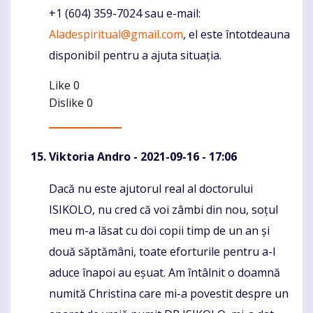
+1 (604) 359-7024 sau e-mail:
Aladespiritual@gmail.com
, el este întotdeauna
disponibil pentru a ajuta situația.
Like
0
Dislike
0
Viktoria Andro
- 2021-09-16 - 17:06
Dacă nu este ajutorul real al doctorului
Komentaras
ISIKOLO, nu cred că voi zâmbi din nou, soțul
meu m-a lăsat cu doi copii timp de un an și
două săptămâni, toate eforturile pentru a-l
aduce înapoi au eșuat. Am întâlnit o doamnă
numită Christina care mi-a povestit despre un