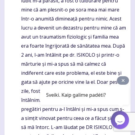
iubit m-a părăsit, a fost o tulburare pentru
mine că am plesnit-o pe sora mea mai mare
într-o anumită dimineață pentru nimic. Acest
lucru a devenit un dezastru pentru mine că am
avut un traumatism fiziologic și familia mea
era foarte îngrijorată de sănătatea mea. După
2 ani, l-am întâlnit pe dr. ISIKOLO și printr-o
mărturie și mi-a spus să mă calmez că
indiferent care este problema, el este bine și
gata să ajute pe oricine vine la el. Doar peste 2
zile, fosta mea m-a sunat și a vrut să ne
Sveiki. Kaip galime padėti?
întâlnim. Am fost de acord și am făcut
pregătiri pentru a-l întâlni și mi-a spus cum s-
a simțit vinovat pentru ceea ce a făcut și a vrut
să mă întorc. L-am lăudat pe DR ISIKOLO