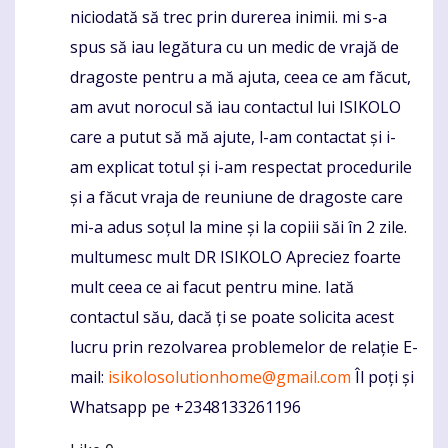
niciodată să trec prin durerea inimii. mi s-a
spus să iau legătura cu un medic de vrajă de
dragoste pentru a mă ajuta, ceea ce am făcut,
am avut norocul să iau contactul lui ISIKOLO
care a putut să mă ajute, l-am contactat și i-
am explicat totul și i-am respectat procedurile
și a făcut vraja de reuniune de dragoste care
mi-a adus soțul la mine și la copiii săi în 2 zile.
multumesc mult DR ISIKOLO Apreciez foarte
mult ceea ce ai facut pentru mine. Iată
contactul său, dacă ți se poate solicita acest
lucru prin rezolvarea problemelor de relație E-
mail:
isikolosolutionhome@gmail.com
Îl poți și
Whatsapp pe +2348133261196