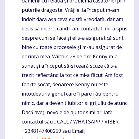
oamenii cu relația și problema căsătoriei prin
puterile dragostei Vrăjile, la început m-am
îndoit dacă așa ceva există vreodată, dar am
decis să încerc, când l-am contactat, mi-a spus
despre cum se face și el s-a asigurat că sunt
bine cu toate procesele și m-au asigurat de
dorința mea. Wiithin 28 de ore Kenny m-a
sunat și a început să-și ceară scuze că s-a
trezit reflectând la tot ce mi-a făcut. Am fost
foarte șocat, deoarece Kenny nu este
întotdeauna genul care îi pare rău pentru
nimic, dar a devenit iubitor și grijuliu de atunci.
Dacă aveți nevoie de ajutor similar, iată
contactul său .. CALL / WHATSAPP / VIBER:
+2348147400259 sau Email;