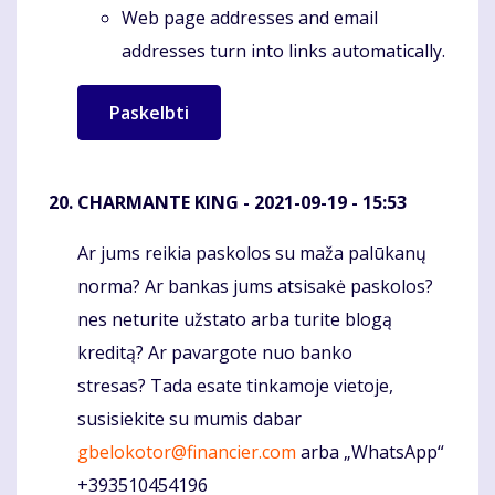
Web page addresses and email
addresses turn into links automatically.
CHARMANTE KING
- 2021-09-19 - 15:53
Ar jums reikia paskolos su maža palūkanų
Komentaras
norma? Ar bankas jums atsisakė paskolos?
nes neturite užstato arba turite blogą
kreditą? Ar pavargote nuo banko
stresas? Tada esate tinkamoje vietoje,
susisiekite su mumis dabar
gbelokotor@financier.com
arba „WhatsApp“
+393510454196