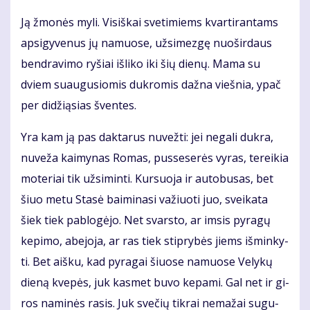
Ją žmo­nės my­li. Vi­siš­kai sve­ti­miems kvar­ti­ran­tams
ap­si­gy­ve­nus jų na­muo­se, už­si­mez­gę nuo­šir­daus
ben­dra­vi­mo ry­šiai iš­li­ko iki šių die­nų. Ma­ma su
dviem su­au­gu­sio­mis duk­ro­mis daž­na vieš­nia, ypač
per di­dži­ą­sias šven­tes.
Yra kam ją pas dak­ta­rus nu­vež­ti: jei ne­ga­li duk­ra,
nu­ve­ža kai­my­nas Ro­mas, pus­se­se­rės vy­ras, te­rei­kia
mo­te­riai tik už­si­min­ti. Kur­suo­ja ir au­to­bu­sas, bet
šiuo me­tu Sta­sė bai­mi­na­si va­žiuo­ti juo, svei­ka­ta
šiek tiek pa­blo­gė­jo. Net svars­to, ar im­sis py­ra­gų
ke­pi­mo, abe­jo­ja, ar ras tiek stip­ry­bės jiems iš­min­ky­
ti. Bet aiš­ku, kad py­ra­gai šiuo­se na­muo­se Ve­ly­kų
die­ną kve­pės, juk kas­met bu­vo ke­pa­mi. Gal net ir gi­
ros na­mi­nės ra­sis. Juk sve­čių tik­rai ne­ma­žai su­gu­