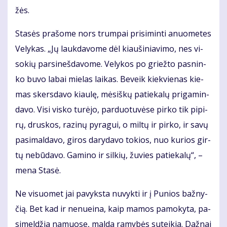
žės.
Sta­sės pra­šo­me nors trum­pai pri­si­min­ti anuo­me­tes
Ve­ly­kas. „Jų lauk­da­vo­me dėl kiau­ši­nia­vi­mo, nes vi­
so­kių par­si­neš­da­vo­me. Ve­ly­kos po griež­to pas­nin­
ko bu­vo la­bai mie­las lai­kas. Be­veik kiek­vie­nas kie­
mas skers­da­vo kiau­lę, mė­siš­kų pa­tie­ka­lų pri­ga­min­
da­vo. Vi­si vis­ko tu­rė­jo, par­duo­tu­vė­se pir­ko tik pi­pi­
rų, drus­kos, ra­zi­nų py­ra­gui, o mil­tų ir pir­ko, ir sa­vų
pa­si­mal­da­vo, gi­ros da­ry­da­vo to­kios, nuo ku­rios gir­
tų ne­bū­da­vo. Ga­mi­no ir sil­kių, žu­vies pa­tie­ka­lų“, –
me­na Sta­sė.
Ne vi­suo­met jai pa­vyks­ta nu­vyk­ti ir į Pu­nios baž­ny­
čią. Bet kad ir ne­nu­ei­na, kaip ma­mos pa­mo­ky­ta, pa­
si­mel­džia na­muo­se, mal­da ra­my­bės su­tei­kia. Daž­nai