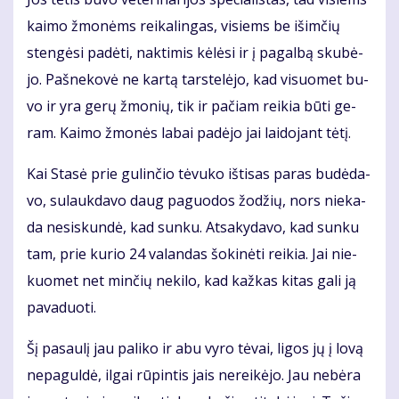
kai­mo žmo­nėms rei­ka­lin­gas, vi­siems be iš­im­čių
sten­gė­si pa­dė­ti, nak­ti­mis kė­lė­si ir į pa­gal­bą sku­bė­
jo. Pa­šne­ko­vė ne kar­tą tars­te­lė­jo, kad vi­suo­met bu­
vo ir yra ge­rų žmo­nių, tik ir pa­čiam rei­kia bū­ti ge­
ram. Kai­mo žmo­nės la­bai pa­dė­jo jai lai­do­jant tė­tį.
Kai Sta­sė prie gu­lin­čio tė­vu­ko iš­ti­sas pa­ras bu­dė­da­
vo, su­lauk­da­vo daug pa­guo­dos žo­džių, nors nie­ka­
da ne­si­skun­dė, kad sun­ku. At­sa­ky­da­vo, kad sun­ku
tam, prie ku­rio 24 va­lan­das šo­ki­nė­ti rei­kia. Jai nie­
kuo­met net min­čių ne­ki­lo, kad kaž­kas ki­tas ga­li ją
pa­va­duo­ti.
Šį pa­sau­lį jau pa­li­ko ir abu vy­ro tė­vai, li­gos jų į lo­vą
ne­pa­gul­dė, il­gai rū­pin­tis jais ne­rei­kė­jo. Jau ne­bė­ra