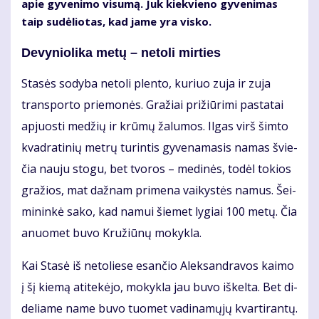
apie gy­ve­ni­mo vi­su­mą. Juk kiek­vie­no gy­ve­ni­mas
taip su­dė­lio­tas, kad ja­me yra vis­ko.
De­vy­nio­li­ka me­tų – ne­to­li mir­ties
Sta­sės so­dy­ba ne­to­li plen­to, ku­riuo zu­ja ir zu­ja
trans­por­to prie­mo­nės. Gra­žiai pri­žiū­ri­mi pa­sta­tai
ap­juos­ti me­džių ir krū­mų ža­lu­mos. Il­gas virš šim­to
kvad­ra­ti­nių met­rų tu­rin­tis gy­ve­na­ma­sis na­mas švie­
čia nau­ju sto­gu, bet tvo­ros – me­di­nės, to­dėl to­kios
gra­žios, mat daž­nam pri­me­na vai­kys­tės na­mus. Šei­
mi­nin­kė sa­ko, kad na­mui šie­met ly­giai 100 me­tų. Čia
anuo­met bu­vo Kru­žiū­nų mo­kyk­la.
Kai Sta­sė iš ne­to­lie­se esan­čio Alek­san­dra­vos kai­mo
į šį kie­mą ati­te­kė­jo, mo­kyk­la jau bu­vo iš­kel­ta. Bet di­
de­lia­me na­me bu­vo tuo­met va­di­na­mų­jų kvar­ti­ran­tų.