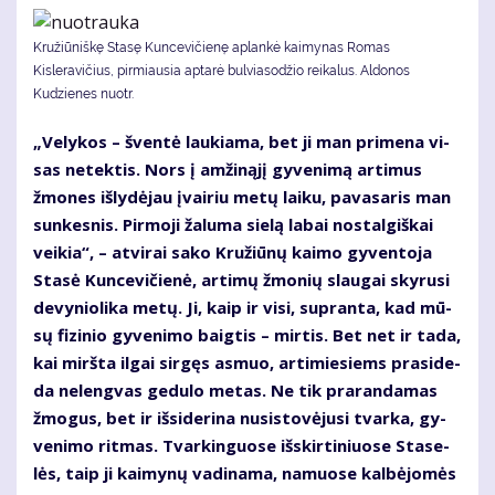
Kružiūniškę Stasę Kuncevičienę aplankė kaimynas Romas
Kisleravičius, pirmiausia aptarė bulviasodžio reikalus. Aldonos
Kudzienes nuotr.
„Ve­ly­kos – šven­tė lau­kia­ma, bet ji man pri­me­na vi­
sas ne­tek­tis. Nors į am­ži­ną­jį gy­ve­ni­mą ar­ti­mus
žmo­nes iš­ly­dė­jau įvai­riu me­tų lai­ku, pa­va­sa­ris man
sun­kes­nis. Pir­mo­ji ža­lu­ma sie­lą la­bai nos­tal­giš­kai
vei­kia“, – at­vi­rai sa­ko Kru­žiū­nų kai­mo gy­ven­to­ja
Sta­sė Kun­ce­vi­čie­nė, ar­ti­mų žmo­nių slau­gai sky­ru­si
de­vy­nio­li­ka me­tų. Ji, kaip ir vi­si, su­pran­ta, kad mū­
sų fi­zi­nio gy­ve­ni­mo baig­tis – mir­tis. Bet net ir ta­da,
kai mirš­ta il­gai sir­gęs as­muo, ar­ti­mie­siems pra­si­de­
da ne­leng­vas ge­du­lo me­tas. Ne tik pra­ran­da­mas
žmo­gus, bet ir iš­si­de­ri­na nu­si­sto­vė­ju­si tvar­ka, gy­
ve­ni­mo rit­mas. Tvar­kin­guo­se iš­skir­ti­niuo­se Sta­se­
lės, taip ji kai­my­nų va­di­na­ma, na­muo­se kal­bė­jo­mės