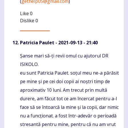
(
gethelp05@gmail.com
)
Like
0
Dislike
0
Patricia Paulet
- 2021-09-13 - 21:40
Șanse mari să-ți revii omul cu ajutorul DR
Komentaras
ISIKOLO.
eu sunt Patricia Paulet. soțul meu ne-a părăsit
pe mine și pe cei doi copii ai noștri timp de
aproximativ 10 luni. Am trecut prin multă
durere, am făcut tot ce am încercat pentru a-l
face să se întoarcă la mine și la copii, dar nimic
nu a funcționat. a fost într-adevăr o perioadă
stresantă pentru mine, pentru că nu am vrut