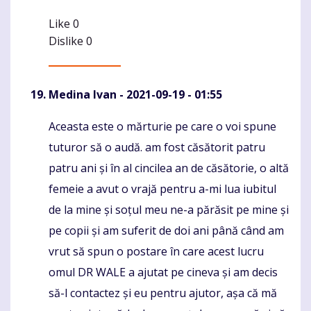
Like
0
Dislike
0
Medina Ivan
- 2021-09-19 - 01:55
Aceasta este o mărturie pe care o voi spune
Komentaras
tuturor să o audă. am fost căsătorit patru
patru ani și în al cincilea an de căsătorie, o altă
femeie a avut o vrajă pentru a-mi lua iubitul
de la mine și soțul meu ne-a părăsit pe mine și
pe copii și am suferit de doi ani până când am
vrut să spun o postare în care acest lucru
omul DR WALE a ajutat pe cineva și am decis
să-l contactez și eu pentru ajutor, așa că mă