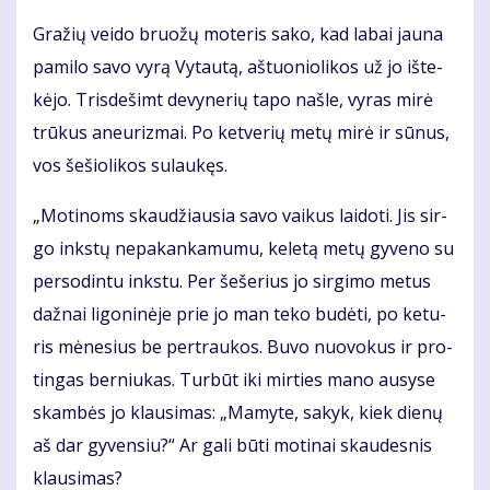
Gra­žių vei­do bruo­žų mo­te­ris sa­ko, kad la­bai jau­na
pa­mi­lo sa­vo vy­rą Vy­tau­tą, aš­tuo­nio­li­kos už jo iš­te­
kė­jo. Tris­de­šimt de­vy­ne­rių ta­po naš­le, vy­ras mi­rė
trū­kus aneu­riz­mai. Po ket­ve­rių me­tų mi­rė ir sū­nus,
vos še­šio­li­kos su­lau­kęs.
„Mo­ti­noms skau­džiau­sia sa­vo vai­kus lai­do­ti. Jis sir­
go inks­tų ne­pa­kan­ka­mu­mu, ke­le­tą me­tų gy­ve­no su
per­so­din­tu inks­tu. Per še­še­rius jo sir­gi­mo me­tus
daž­nai li­go­ni­nė­je prie jo man te­ko bu­dė­ti, po ke­tu­
ris mė­ne­sius be per­trau­kos. Bu­vo nuo­vo­kus ir pro­
tin­gas ber­niu­kas. Tur­būt iki mir­ties ma­no au­sy­se
skam­bės jo klau­si­mas: „Ma­my­te, sa­kyk, kiek die­nų
aš dar gy­ven­siu?“ Ar ga­li bū­ti mo­ti­nai skau­des­nis
klau­si­mas?