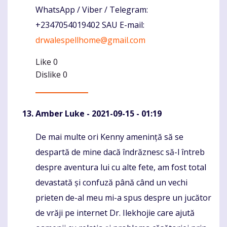
WhatsApp / Viber / Telegram:
+2347054019402 SAU E-mail:
drwalespellhome@gmail.com
Like
0
Dislike
0
Amber Luke
- 2021-09-15 - 01:19
De mai multe ori Kenny amenință să se
Komentaras
despartă de mine dacă îndrăznesc să-l întreb
despre aventura lui cu alte fete, am fost total
devastată și confuză până când un vechi
prieten de-al meu mi-a spus despre un jucător
de vrăji pe internet Dr. Ilekhojie care ajută