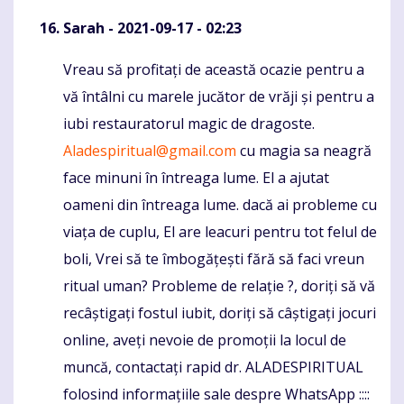
Sarah
- 2021-09-17 - 02:23
Vreau să profitați de această ocazie pentru a
Komentaras
vă întâlni cu marele jucător de vrăji și pentru a
iubi restauratorul magic de dragoste.
Aladespiritual@gmail.com
cu magia sa neagră
face minuni în întreaga lume. El a ajutat
oameni din întreaga lume. dacă ai probleme cu
viața de cuplu, El are leacuri pentru tot felul de
boli, Vrei să te îmbogățești fără să faci vreun
ritual uman? Probleme de relație ?, doriți să vă
recâștigați fostul iubit, doriți să câștigați jocuri
online, aveți nevoie de promoții la locul de
muncă, contactați rapid dr. ALADESPIRITUAL
folosind informațiile sale despre WhatsApp ::::