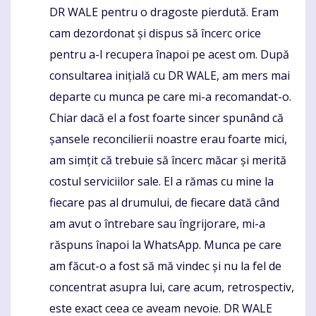
DR WALE pentru o dragoste pierdută. Eram
cam dezordonat și dispus să încerc orice
pentru a-l recupera înapoi pe acest om. După
consultarea inițială cu DR WALE, am mers mai
departe cu munca pe care mi-a recomandat-o.
Chiar dacă el a fost foarte sincer spunând că
șansele reconcilierii noastre erau foarte mici,
am simțit că trebuie să încerc măcar și merită
costul serviciilor sale. El a rămas cu mine la
fiecare pas al drumului, de fiecare dată când
am avut o întrebare sau îngrijorare, mi-a
răspuns înapoi la WhatsApp. Munca pe care
am făcut-o a fost să mă vindec și nu la fel de
concentrat asupra lui, care acum, retrospectiv,
este exact ceea ce aveam nevoie. DR WALE