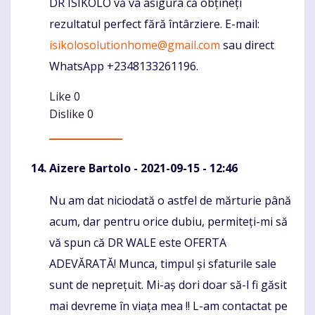
DR ISIKOLO vă va asigura că obțineți
rezultatul perfect fără întârziere. E-mail:
isikolosolutionhome@gmail.com
sau direct
WhatsApp +2348133261196.
Like
0
Dislike
0
Aizere Bartolo
- 2021-09-15 - 12:46
Nu am dat niciodată o astfel de mărturie până
Komentaras
acum, dar pentru orice dubiu, permiteți-mi să
vă spun că DR WALE este OFERTA
ADEVĂRATĂ! Munca, timpul și sfaturile sale
sunt de neprețuit. Mi-aș dori doar să-l fi găsit
mai devreme în viața mea !! L-am contactat pe