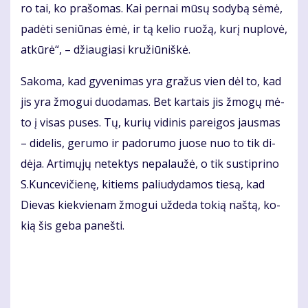
ro tai, ko pra­šo­mas. Kai per­nai mū­sų so­dy­bą sė­mė,
pa­dė­ti se­niū­nas ėmė, ir tą ke­lio ruo­žą, ku­rį nu­plo­vė,
at­kū­rė“, – džiau­gia­si kru­žiū­niš­kė.
Sa­ko­ma, kad gy­ve­ni­mas yra gra­žus vien dėl to, kad
jis yra žmo­gui duo­da­mas. Bet kar­tais jis žmo­gų mė­
to į vi­sas pu­ses. Tų, ku­rių vi­di­nis pa­rei­gos jaus­mas
– di­de­lis, ge­ru­mo ir pa­do­ru­mo juo­se nuo to tik di­
dė­ja. Ar­ti­mų­jų ne­tek­tys ne­pa­lau­žė, o tik su­stip­ri­no
S.Kun­ce­vi­čie­nę, ki­tiems pa­liu­dy­da­mos tie­są, kad
Die­vas kiek­vie­nam žmo­gui už­de­da to­kią naš­tą, ko­
kią šis ge­ba pa­neš­ti.