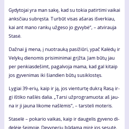
Gy­dy­to­jai yra man sa­kę, kad su to­kia pa­tir­ti­mi vai­kai
anks­čiau su­bręs­ta. Tur­būt vi­sas aša­ras iš­ver­kiau,
kai ant ma­no ran­kų už­ge­so jo gy­vy­bė“, – at­vi­rau­ja
Sta­sė.
Daž­nai jį me­na, į nuo­trau­ką pa­si­žiū­ri, ypač Ka­lė­dų ir
Ve­ly­kų die­no­mis pri­si­mi­ni­mai grįž­ta. Jam bū­tų jau
per pen­kias­de­šimt, pa­gal­vo­ja ma­ma, kad gal ki­taip
jos gy­ve­ni­mas iki šian­dien bū­tų su­si­klos­tęs.
Ly­giai 39-erių, kaip ir ją, jos vien­tur­tę duk­rą Ra­są ir­
gi iš­ti­ko naš­lės da­lia. „Tar­si už­prog­ra­muo­ta: aš jau­
na ir ji jau­na li­ko­me naš­lė­mis“, – tars­te­li mo­te­ris.
Sta­se­lė – po­ka­rio vai­kas, kaip ir dau­ge­lis gy­ve­no di­
de­lė­je šei­mo­je. De­vy­ne­rių bū­da­ma mi­rė jos se­su­tė,