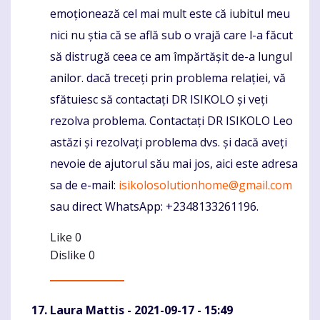
emoționează cel mai mult este că iubitul meu
nici nu știa că se află sub o vrajă care l-a făcut
să distrugă ceea ce am împărtășit de-a lungul
anilor. dacă treceți prin problema relației, vă
sfătuiesc să contactați DR ISIKOLO și veți
rezolva problema. Contactați DR ISIKOLO Leo
astăzi și rezolvați problema dvs. și dacă aveți
nevoie de ajutorul său mai jos, aici este adresa
sa de e-mail:
isikolosolutionhome@gmail.com
sau direct WhatsApp: +2348133261196.
Like
0
Dislike
0
Laura Mattis
- 2021-09-17 - 15:49