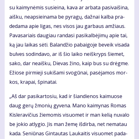
su kai­my­nė­mis su­si­ei­na, ka­va ar ar­ba­ta pa­si­vai­ši­na,
aiš­ku, neap­si­ei­na­ma be py­ra­gų, daž­nai kal­ba pra­
de­da­ma apie li­gas, nes vi­sos jau gar­baus am­žiaus.
Pa­va­sa­riais dau­giau ran­da­si pa­si­kal­bė­ji­mų apie tai,
ką jau lai­kas sė­ti. Ba­lan­džio pa­bai­go­je be­veik vi­sa­da
bul­ves so­din­da­vo, ar iš šio lai­ko ne­iš­kryps šie­met,
sa­ko, dar ne­aiš­ku, Die­vas ži­no, kaip bus su drėg­me.
Ežio­se pir­mie­ji su­ki­ša­mi svo­gū­nai, pa­sė­ja­mos mor­
kos, kra­pai, špi­na­tai.
„Aš dar pa­si­kar­to­siu, kad ir šian­die­nos kai­muo­se
daug ge­rų žmo­nių gy­ve­na. Ma­no kai­my­nas Ro­mas
Kis­le­ra­vi­čius žie­mo­mis vi­suo­met ir man ke­lią nu­va­lo
be jo­kio at­ly­gio. Jis man že­mę iš­dir­ba, net ne­ma­tau
ka­da. Se­niū­nas Gin­tau­tas Lau­kai­tis vi­suo­met pa­da­