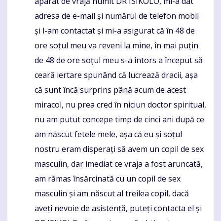
aparat de vrajă numit DR ISIKOLO, mi-a dat
adresa de e-mail și numărul de telefon mobil
și l-am contactat și mi-a asigurat că în 48 de
ore soțul meu va reveni la mine, în mai puțin
de 48 de ore soțul meu s-a întors a început să
ceară iertare spunând că lucrează dracii, așa
că sunt încă surprins până acum de acest
miracol, nu prea cred în niciun doctor spiritual,
nu am putut concepe timp de cinci ani după ce
am născut fetele mele, așa că eu și soțul
nostru eram disperați să avem un copil de sex
masculin, dar imediat ce vraja a fost aruncată,
am rămas însărcinată cu un copil de sex
masculin și am născut al treilea copil, dacă
aveți nevoie de asistență, puteți contacta el și