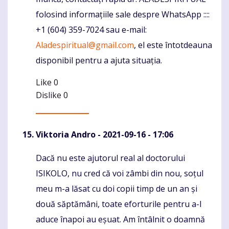
folosind informațiile sale despre WhatsApp ::::
+1 (604) 359-7024 sau e-mail:
Aladespiritual@gmail.com
, el este întotdeauna
disponibil pentru a ajuta situația.
Like
0
Dislike
0
Viktoria Andro
- 2021-09-16 - 17:06
Dacă nu este ajutorul real al doctorului
Komentaras
ISIKOLO, nu cred că voi zâmbi din nou, soțul
meu m-a lăsat cu doi copii timp de un an și
două săptămâni, toate eforturile pentru a-l
aduce înapoi au eșuat. Am întâlnit o doamnă