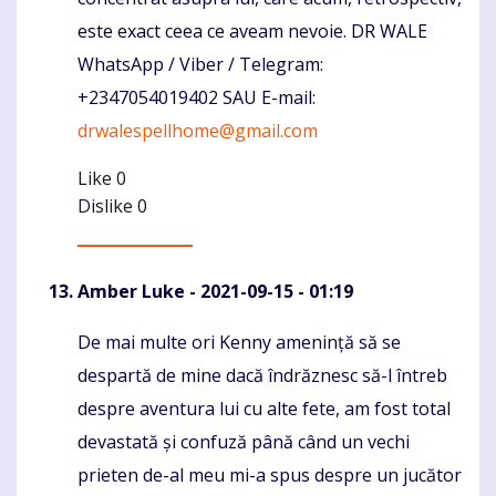
este exact ceea ce aveam nevoie. DR WALE
WhatsApp / Viber / Telegram:
+2347054019402 SAU E-mail:
drwalespellhome@gmail.com
Like
0
Dislike
0
Amber Luke
- 2021-09-15 - 01:19
De mai multe ori Kenny amenință să se
Komentaras
despartă de mine dacă îndrăznesc să-l întreb
despre aventura lui cu alte fete, am fost total
devastată și confuză până când un vechi
prieten de-al meu mi-a spus despre un jucător