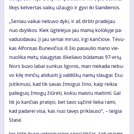
li­kęs ket­ver­tas vai­kų už­au­go ir gy­vi iki šian­die­nos.
„Se­niau vai­kai ne­bu­vo dy­ki, ir aš dirb­ti pra­dė­jau
nuo dvy­li­kos. Kiek ūg­te­lė­jus jau ma­mą ko­lū­ky­je pa­
va­duo­da­vau. Ji jau se­niai mi­ru­si, ir­gi kan­čio­se. Tė­vu­
kas Al­fon­sas Bu­ne­vi­čius iš šio pa­sau­lio ma­no vie­
nuo­li­ka me­tų slau­gy­tas iš­ke­lia­vo bū­da­mas 97-erių.
Nors bu­vo la­bai sun­kus li­go­nis, man nie­ka­da ne­bu­
vo ki­lę min­čių ati­duo­ti jį val­diš­kų na­mų slau­gai. Esu
įsi­ti­ki­nu­si, kad tik sa­vas žmo­gus ži­no, kaip rei­kia
pa­lie­gu­sį žmo­gų žiū­rė­ti, ko­kiu mais­tu mai­tin­ti. Gal
tik jo kan­čias pra­tę­si, bet ta­vo są­ži­nė lie­ka ra­mi,
kad pa­da­rei vi­sa, kas nuo ta­vęs pri­klau­so“, – tei­gia
Sta­sė.
Jos tė­tis bu­vo ve­te­ri­na­ri­jos spe­cia­lis­tas, tad vi­siems