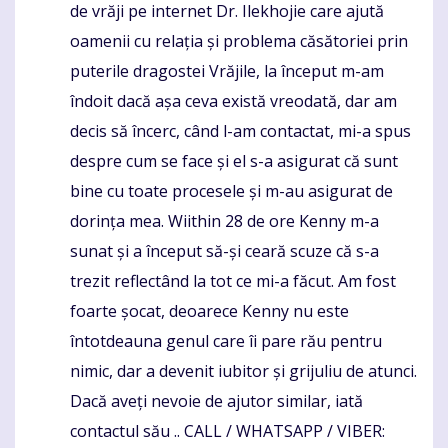
de vrăji pe internet Dr. Ilekhojie care ajută
oamenii cu relația și problema căsătoriei prin
puterile dragostei Vrăjile, la început m-am
îndoit dacă așa ceva există vreodată, dar am
decis să încerc, când l-am contactat, mi-a spus
despre cum se face și el s-a asigurat că sunt
bine cu toate procesele și m-au asigurat de
dorința mea. Wiithin 28 de ore Kenny m-a
sunat și a început să-și ceară scuze că s-a
trezit reflectând la tot ce mi-a făcut. Am fost
foarte șocat, deoarece Kenny nu este
întotdeauna genul care îi pare rău pentru
nimic, dar a devenit iubitor și grijuliu de atunci.
Dacă aveți nevoie de ajutor similar, iată
contactul său .. CALL / WHATSAPP / VIBER: