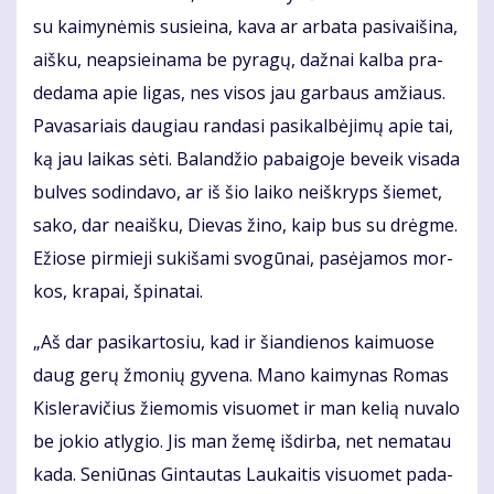
su kai­my­nė­mis su­si­ei­na, ka­va ar ar­ba­ta pa­si­vai­ši­na,
aiš­ku, neap­si­ei­na­ma be py­ra­gų, daž­nai kal­ba pra­
de­da­ma apie li­gas, nes vi­sos jau gar­baus am­žiaus.
Pa­va­sa­riais dau­giau ran­da­si pa­si­kal­bė­ji­mų apie tai,
ką jau lai­kas sė­ti. Ba­lan­džio pa­bai­go­je be­veik vi­sa­da
bul­ves so­din­da­vo, ar iš šio lai­ko ne­iš­kryps šie­met,
sa­ko, dar ne­aiš­ku, Die­vas ži­no, kaip bus su drėg­me.
Ežio­se pir­mie­ji su­ki­ša­mi svo­gū­nai, pa­sė­ja­mos mor­
kos, kra­pai, špi­na­tai.
„Aš dar pa­si­kar­to­siu, kad ir šian­die­nos kai­muo­se
daug ge­rų žmo­nių gy­ve­na. Ma­no kai­my­nas Ro­mas
Kis­le­ra­vi­čius žie­mo­mis vi­suo­met ir man ke­lią nu­va­lo
be jo­kio at­ly­gio. Jis man že­mę iš­dir­ba, net ne­ma­tau
ka­da. Se­niū­nas Gin­tau­tas Lau­kai­tis vi­suo­met pa­da­