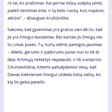
ro tai, ko pra­šo­mas. Kai per­nai mū­sų so­dy­bą sė­mė,
pa­dė­ti se­niū­nas ėmė, ir tą ke­lio ruo­žą, ku­rį nu­plo­vė,
at­kū­rė“, – džiau­gia­si kru­žiū­niš­kė.
Sa­ko­ma, kad gy­ve­ni­mas yra gra­žus vien dėl to, kad
jis yra žmo­gui duo­da­mas. Bet kar­tais jis žmo­gų mė­
to į vi­sas pu­ses. Tų, ku­rių vi­di­nis pa­rei­gos jaus­mas
– di­de­lis, ge­ru­mo ir pa­do­ru­mo juo­se nuo to tik di­
dė­ja. Ar­ti­mų­jų ne­tek­tys ne­pa­lau­žė, o tik su­stip­ri­no
S.Kun­ce­vi­čie­nę, ki­tiems pa­liu­dy­da­mos tie­są, kad
Die­vas kiek­vie­nam žmo­gui už­de­da to­kią naš­tą, ko­
kią šis ge­ba pa­neš­ti.