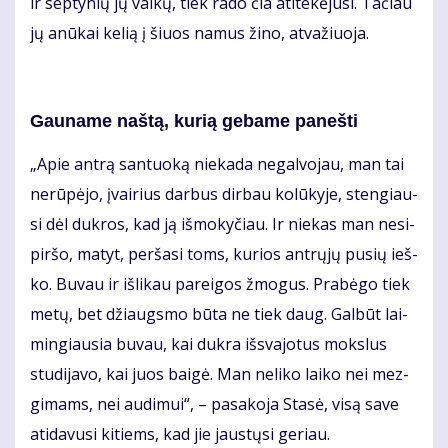
ir sep­ty­nių jų vai­kų, tiek ra­do čia ati­te­kė­ju­si. Ta­čiau
jų anū­kai ke­lią į šiuos na­mus ži­no, at­va­žiuo­ja.
Gau­na­me naš­tą, ku­rią ge­ba­me pa­neš­ti
„Apie an­trą san­tuo­ką nie­ka­da ne­gal­vo­jau, man tai
ne­rū­pė­jo, įvai­rius dar­bus dir­bau ko­lū­ky­je, sten­giau­
si dėl duk­ros, kad ją iš­mo­ky­čiau. Ir nie­kas man ne­si­
pir­šo, ma­tyt, per­ša­si toms, ku­rios ant­rų­jų pu­sių ieš­
ko. Bu­vau ir iš­li­kau pa­rei­gos žmo­gus. Pra­bė­go tiek
me­tų, bet džiaugs­mo bū­ta ne tiek daug. Gal­būt lai­
min­giau­sia bu­vau, kai duk­ra iš­sva­jo­tus moks­lus
stu­di­ja­vo, kai juos bai­gė. Man ne­li­ko lai­ko nei mez­
gi­mams, nei au­di­mui“, – pa­sa­ko­ja Sta­sė, vi­są sa­ve
ati­da­vu­si ki­tiems, kad jie jaus­tų­si ge­riau.