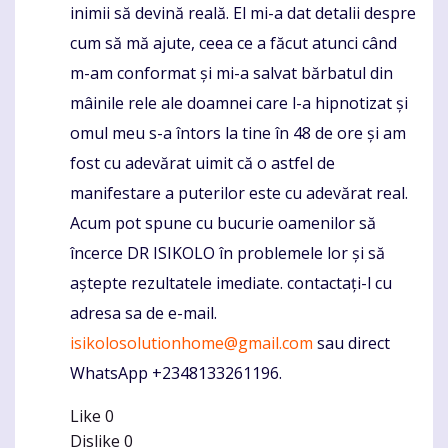
inimii să devină reală. El mi-a dat detalii despre
cum să mă ajute, ceea ce a făcut atunci când
m-am conformat și mi-a salvat bărbatul din
mâinile rele ale doamnei care l-a hipnotizat și
omul meu s-a întors la tine în 48 de ore și am
fost cu adevărat uimit că o astfel de
manifestare a puterilor este cu adevărat real.
Acum pot spune cu bucurie oamenilor să
încerce DR ISIKOLO în problemele lor și să
aștepte rezultatele imediate. contactați-l cu
adresa sa de e-mail.
isikolosolutionhome@gmail.com
sau direct
WhatsApp +2348133261196.
Like
0
Dislike
0