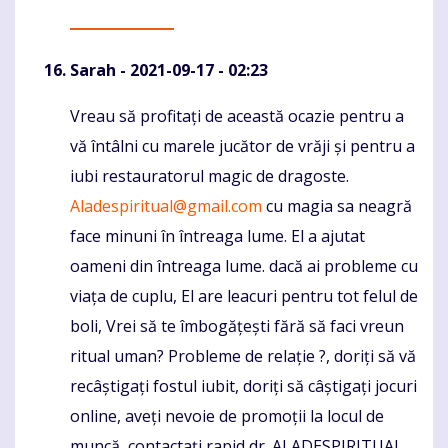
Sarah
- 2021-09-17 - 02:23
Vreau să profitați de această ocazie pentru a
Komentaras
vă întâlni cu marele jucător de vrăji și pentru a
iubi restauratorul magic de dragoste.
Aladespiritual@gmail.com
cu magia sa neagră
face minuni în întreaga lume. El a ajutat
oameni din întreaga lume. dacă ai probleme cu
viața de cuplu, El are leacuri pentru tot felul de
boli, Vrei să te îmbogățești fără să faci vreun
ritual uman? Probleme de relație ?, doriți să vă
recâștigați fostul iubit, doriți să câștigați jocuri
online, aveți nevoie de promoții la locul de
muncă, contactați rapid dr. ALADESPIRITUAL