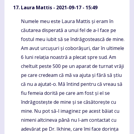
Laura Mattis
- 2021-09-17 - 15:49
Numele meu este Laura Mattis și eram în
Komentaras
căutarea disperată a unui fel de a-l face pe
fostul meu iubit să se îndrăgostească de mine.
Am avut urcușuri și coborâșuri, dar în ultimele
6 luni relația noastră a plecat spre sud. Am
cheltuit peste 500 pe un aparat de turnat vrăji
pe care credeam că mă va ajuta și fără să știu
că nu a ajutat-o. Mă întind pentru că vreau să
fiu femeia dorită pe care am fost și el se
îndrăgostește de mine și se căsătorește cu
mine. Nu pot să-l imaginez pe acest băiat cu
nimeni altcineva până nu l-am contactat cu
adevărat pe Dr. Ikhine, care îmi face dorința