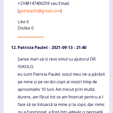
+2348147400259 sau Email;
(
gethelp05@gmail.com
)
Like
0
Dislike
0
Patricia Paulet
- 2021-09-13 - 21:40
Șanse mari să-ți revii omul cu ajutorul DR
Komentaras
ISIKOLO.
eu sunt Patricia Paulet. soțul meu ne-a părăsit
pe mine și pe cei doi copii ai noștri timp de
aproximativ 10 luni. Am trecut prin multă
durere, am făcut tot ce am încercat pentru a-l
face să se întoarcă la mine și la copii, dar nimic
nu a funcționat. a fost într-adevăr o perioadă