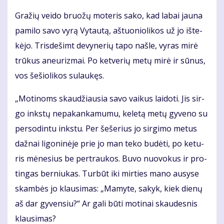
Gra­žių vei­do bruo­žų mo­te­ris sa­ko, kad la­bai jau­na
pa­mi­lo sa­vo vy­rą Vy­tau­tą, aš­tuo­nio­li­kos už jo iš­te­
kė­jo. Tris­de­šimt de­vy­ne­rių ta­po naš­le, vy­ras mi­rė
trū­kus aneu­riz­mai. Po ket­ve­rių me­tų mi­rė ir sū­nus,
vos še­šio­li­kos su­lau­kęs.
„Mo­ti­noms skau­džiau­sia sa­vo vai­kus lai­do­ti. Jis sir­
go inks­tų ne­pa­kan­ka­mu­mu, ke­le­tą me­tų gy­ve­no su
per­so­din­tu inks­tu. Per še­še­rius jo sir­gi­mo me­tus
daž­nai li­go­ni­nė­je prie jo man te­ko bu­dė­ti, po ke­tu­
ris mė­ne­sius be per­trau­kos. Bu­vo nuo­vo­kus ir pro­
tin­gas ber­niu­kas. Tur­būt iki mir­ties ma­no au­sy­se
skam­bės jo klau­si­mas: „Ma­my­te, sa­kyk, kiek die­nų
aš dar gy­ven­siu?“ Ar ga­li bū­ti mo­ti­nai skau­des­nis
klau­si­mas?