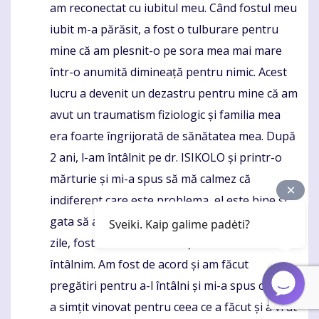
am reconectat cu iubitul meu. Când fostul meu
iubit m-a părăsit, a fost o tulburare pentru
mine că am plesnit-o pe sora mea mai mare
într-o anumită dimineață pentru nimic. Acest
lucru a devenit un dezastru pentru mine că am
avut un traumatism fiziologic și familia mea
era foarte îngrijorată de sănătatea mea. După
2 ani, l-am întâlnit pe dr. ISIKOLO și printr-o
mărturie și mi-a spus să mă calmez că
indiferent care este problema, el este bine și
gata să ajute pe oricine vine la el. Doar peste 2
Sveiki. Kaip galime padėti?
zile, fosta mea m-a sunat și a vrut să ne
întâlnim. Am fost de acord și am făcut
pregătiri pentru a-l întâlni și mi-a spus cum s-
a simțit vinovat pentru ceea ce a făcut și a vrut