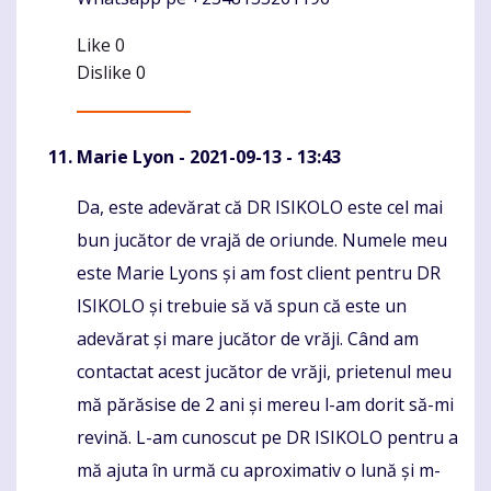
Like
0
Dislike
0
Marie Lyon
- 2021-09-13 - 13:43
Da, este adevărat că DR ISIKOLO este cel mai
Komentaras
bun jucător de vrajă de oriunde. Numele meu
este Marie Lyons și am fost client pentru DR
ISIKOLO și trebuie să vă spun că este un
adevărat și mare jucător de vrăji. Când am
contactat acest jucător de vrăji, prietenul meu
mă părăsise de 2 ani și mereu l-am dorit să-mi
revină. L-am cunoscut pe DR ISIKOLO pentru a
mă ajuta în urmă cu aproximativ o lună și m-