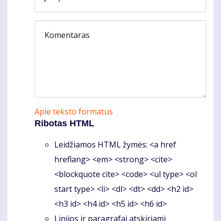
Komentaras
Apie teksto formatus
Ribotas HTML
Leidžiamos HTML žymės: <a href
hreflang> <em> <strong> <cite>
<blockquote cite> <code> <ul type> <ol
start type> <li> <dl> <dt> <dd> <h2 id>
<h3 id> <h4 id> <h5 id> <h6 id>
Linijos ir paragrafai atskiriami