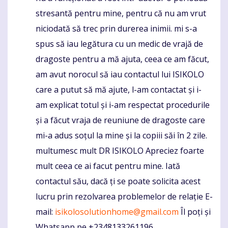
stresantă pentru mine, pentru că nu am vrut
niciodată să trec prin durerea inimii. mi s-a
spus să iau legătura cu un medic de vrajă de
dragoste pentru a mă ajuta, ceea ce am făcut,
am avut norocul să iau contactul lui ISIKOLO
care a putut să mă ajute, l-am contactat și i-
am explicat totul și i-am respectat procedurile
și a făcut vraja de reuniune de dragoste care
mi-a adus soțul la mine și la copiii săi în 2 zile.
multumesc mult DR ISIKOLO Apreciez foarte
mult ceea ce ai facut pentru mine. Iată
contactul său, dacă ți se poate solicita acest
lucru prin rezolvarea problemelor de relație E-
mail:
isikolosolutionhome@gmail.com
Îl poți și
Whatsapp pe +2348133261196