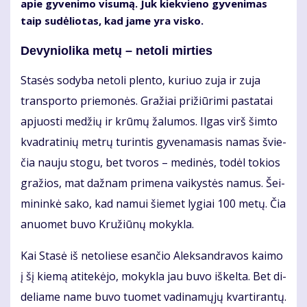
apie gy­ve­ni­mo vi­su­mą. Juk kiek­vie­no gy­ve­ni­mas
taip su­dė­lio­tas, kad ja­me yra vis­ko.
De­vy­nio­li­ka me­tų – ne­to­li mir­ties
Sta­sės so­dy­ba ne­to­li plen­to, ku­riuo zu­ja ir zu­ja
trans­por­to prie­mo­nės. Gra­žiai pri­žiū­ri­mi pa­sta­tai
ap­juos­ti me­džių ir krū­mų ža­lu­mos. Il­gas virš šim­to
kvad­ra­ti­nių met­rų tu­rin­tis gy­ve­na­ma­sis na­mas švie­
čia nau­ju sto­gu, bet tvo­ros – me­di­nės, to­dėl to­kios
gra­žios, mat daž­nam pri­me­na vai­kys­tės na­mus. Šei­
mi­nin­kė sa­ko, kad na­mui šie­met ly­giai 100 me­tų. Čia
anuo­met bu­vo Kru­žiū­nų mo­kyk­la.
Kai Sta­sė iš ne­to­lie­se esan­čio Alek­san­dra­vos kai­mo
į šį kie­mą ati­te­kė­jo, mo­kyk­la jau bu­vo iš­kel­ta. Bet di­
de­lia­me na­me bu­vo tuo­met va­di­na­mų­jų kvar­ti­ran­tų.