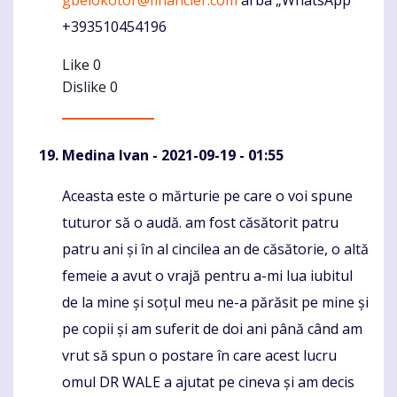
gbelokotor@financier.com
arba „WhatsApp“
+393510454196
Like
0
Dislike
0
Medina Ivan
- 2021-09-19 - 01:55
Aceasta este o mărturie pe care o voi spune
Komentaras
tuturor să o audă. am fost căsătorit patru
patru ani și în al cincilea an de căsătorie, o altă
femeie a avut o vrajă pentru a-mi lua iubitul
de la mine și soțul meu ne-a părăsit pe mine și
pe copii și am suferit de doi ani până când am
vrut să spun o postare în care acest lucru
omul DR WALE a ajutat pe cineva și am decis