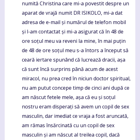
numită Christina care mi-a povestit despre un
aparat de vrajă numit DR ISIKOLO, mi-a dat
adresa de e-mail și numărul de telefon mobil
și l-am contactat și mi-a asigurat că în 48 de
ore soțul meu va reveni la mine, în mai puțin
de 48 de ore soțul meu s-a întors a început să
ceară iertare spunând că lucrează dracii, așa
că sunt încă surprins până acum de acest
miracol, nu prea cred în niciun doctor spiritual,
nu am putut concepe timp de cinci ani după ce
am născut fetele mele, așa că eu și soțul
nostru eram disperați să avem un copil de sex
masculin, dar imediat ce vraja a fost aruncată,
am rămas însărcinată cu un copil de sex
masculin și am născut al treilea copil, dacă