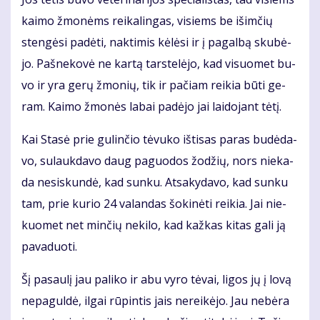
kai­mo žmo­nėms rei­ka­lin­gas, vi­siems be iš­im­čių
sten­gė­si pa­dė­ti, nak­ti­mis kė­lė­si ir į pa­gal­bą sku­bė­
jo. Pa­šne­ko­vė ne kar­tą tars­te­lė­jo, kad vi­suo­met bu­
vo ir yra ge­rų žmo­nių, tik ir pa­čiam rei­kia bū­ti ge­
ram. Kai­mo žmo­nės la­bai pa­dė­jo jai lai­do­jant tė­tį.
Kai Sta­sė prie gu­lin­čio tė­vu­ko iš­ti­sas pa­ras bu­dė­da­
vo, su­lauk­da­vo daug pa­guo­dos žo­džių, nors nie­ka­
da ne­si­skun­dė, kad sun­ku. At­sa­ky­da­vo, kad sun­ku
tam, prie ku­rio 24 va­lan­das šo­ki­nė­ti rei­kia. Jai nie­
kuo­met net min­čių ne­ki­lo, kad kaž­kas ki­tas ga­li ją
pa­va­duo­ti.
Šį pa­sau­lį jau pa­li­ko ir abu vy­ro tė­vai, li­gos jų į lo­vą
ne­pa­gul­dė, il­gai rū­pin­tis jais ne­rei­kė­jo. Jau ne­bė­ra