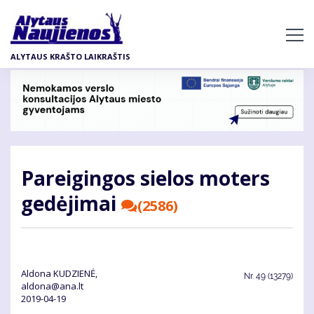
Pereiti
į
pagrindinį
ALYTAUS KRAŠTO LAIKRAŠTIS
turinį
Pa­rei­gin­gos sie­los mo­ters
ge­dė­ji­mai
(2586)
Aldona KUDZIENĖ,
Nr.
49 (13279)
aldona@ana.lt
2019-04-19