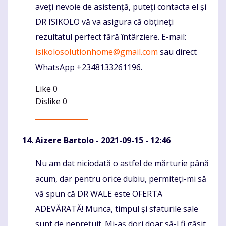
aveți nevoie de asistență, puteți contacta el și
DR ISIKOLO vă va asigura că obțineți
rezultatul perfect fără întârziere. E-mail:
isikolosolutionhome@gmail.com
sau direct
WhatsApp +2348133261196.
Like
0
Dislike
0
Aizere Bartolo
- 2021-09-15 - 12:46
Nu am dat niciodată o astfel de mărturie până
Komentaras
acum, dar pentru orice dubiu, permiteți-mi să
vă spun că DR WALE este OFERTA
ADEVĂRATĂ! Munca, timpul și sfaturile sale
sunt de neprețuit. Mi-aș dori doar să-l fi găsit