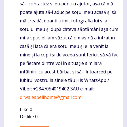
să-l contactez și eu pentru ajutor, așa că mă
poate ajuta să-l aduc pe soțul meu acasă și să
mă creadă, doar îi trimit fotografia lui și a
soțului meu și după câteva săptămâni așa cum
mi-a spus el, am văzut că o mașină a intrat în
casă și iată că era soțul meu și el a venit la
mine și la copii și de aceea sunt fericit să vă fac
pe fiecare dintre voi în situație similară
întâlnirii cu acest bărbat și să-l întoarceți pe
iubitul vostru la sinele tău His WhatsApp /
Viber: +2347054019402 SAU e-mail:
drwalespellhome@gmail.com
Like
0
Dislike
0