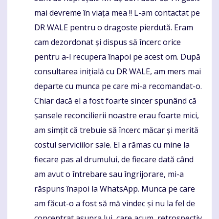
mai devreme în viața mea !! L-am contactat pe
DR WALE pentru o dragoste pierdută. Eram
cam dezordonat și dispus să încerc orice
pentru a-l recupera înapoi pe acest om. După
consultarea inițială cu DR WALE, am mers mai
departe cu munca pe care mi-a recomandat-o.
Chiar dacă el a fost foarte sincer spunând că
șansele reconcilierii noastre erau foarte mici,
am simțit că trebuie să încerc măcar și merită
costul serviciilor sale. El a rămas cu mine la
fiecare pas al drumului, de fiecare dată când
am avut o întrebare sau îngrijorare, mi-a
răspuns înapoi la WhatsApp. Munca pe care
am făcut-o a fost să mă vindec și nu la fel de
concentrat asupra lui, care acum, retrospectiv,