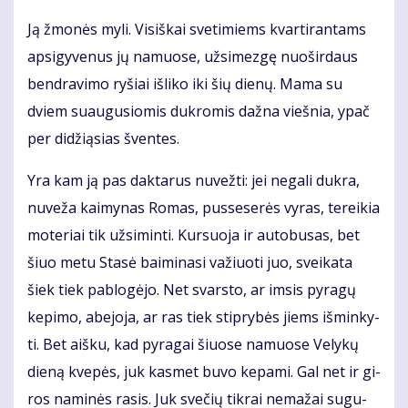
Ją žmo­nės my­li. Vi­siš­kai sve­ti­miems kvar­ti­ran­tams
ap­si­gy­ve­nus jų na­muo­se, už­si­mez­gę nuo­šir­daus
ben­dra­vi­mo ry­šiai iš­li­ko iki šių die­nų. Ma­ma su
dviem su­au­gu­sio­mis duk­ro­mis daž­na vieš­nia, ypač
per di­dži­ą­sias šven­tes.
Yra kam ją pas dak­ta­rus nu­vež­ti: jei ne­ga­li duk­ra,
nu­ve­ža kai­my­nas Ro­mas, pus­se­se­rės vy­ras, te­rei­kia
mo­te­riai tik už­si­min­ti. Kur­suo­ja ir au­to­bu­sas, bet
šiuo me­tu Sta­sė bai­mi­na­si va­žiuo­ti juo, svei­ka­ta
šiek tiek pa­blo­gė­jo. Net svars­to, ar im­sis py­ra­gų
ke­pi­mo, abe­jo­ja, ar ras tiek stip­ry­bės jiems iš­min­ky­
ti. Bet aiš­ku, kad py­ra­gai šiuo­se na­muo­se Ve­ly­kų
die­ną kve­pės, juk kas­met bu­vo ke­pa­mi. Gal net ir gi­
ros na­mi­nės ra­sis. Juk sve­čių tik­rai ne­ma­žai su­gu­