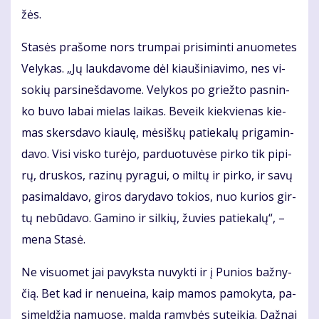
žės.
Sta­sės pra­šo­me nors trum­pai pri­si­min­ti anuo­me­tes
Ve­ly­kas. „Jų lauk­da­vo­me dėl kiau­ši­nia­vi­mo, nes vi­
so­kių par­si­neš­da­vo­me. Ve­ly­kos po griež­to pas­nin­
ko bu­vo la­bai mie­las lai­kas. Be­veik kiek­vie­nas kie­
mas skers­da­vo kiau­lę, mė­siš­kų pa­tie­ka­lų pri­ga­min­
da­vo. Vi­si vis­ko tu­rė­jo, par­duo­tu­vė­se pir­ko tik pi­pi­
rų, drus­kos, ra­zi­nų py­ra­gui, o mil­tų ir pir­ko, ir sa­vų
pa­si­mal­da­vo, gi­ros da­ry­da­vo to­kios, nuo ku­rios gir­
tų ne­bū­da­vo. Ga­mi­no ir sil­kių, žu­vies pa­tie­ka­lų“, –
me­na Sta­sė.
Ne vi­suo­met jai pa­vyks­ta nu­vyk­ti ir į Pu­nios baž­ny­
čią. Bet kad ir ne­nu­ei­na, kaip ma­mos pa­mo­ky­ta, pa­
si­mel­džia na­muo­se, mal­da ra­my­bės su­tei­kia. Daž­nai