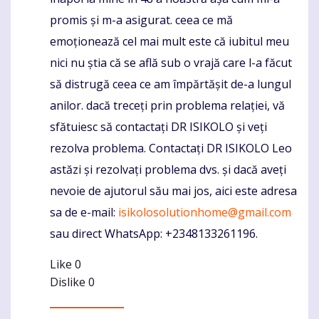
promis și m-a asigurat. ceea ce mă
emoționează cel mai mult este că iubitul meu
nici nu știa că se află sub o vrajă care l-a făcut
să distrugă ceea ce am împărtășit de-a lungul
anilor. dacă treceți prin problema relației, vă
sfătuiesc să contactați DR ISIKOLO și veți
rezolva problema. Contactați DR ISIKOLO Leo
astăzi și rezolvați problema dvs. și dacă aveți
nevoie de ajutorul său mai jos, aici este adresa
sa de e-mail:
isikolosolutionhome@gmail.com
sau direct WhatsApp: +2348133261196.
Like
0
Dislike
0