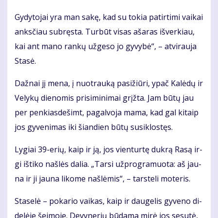
Gy­dy­to­jai yra man sa­kę, kad su to­kia pa­tir­ti­mi vai­kai
anks­čiau su­bręs­ta. Tur­būt vi­sas aša­ras iš­ver­kiau,
kai ant ma­no ran­kų už­ge­so jo gy­vy­bė“, – at­vi­rau­ja
Sta­sė.
Daž­nai jį me­na, į nuo­trau­ką pa­si­žiū­ri, ypač Ka­lė­dų ir
Ve­ly­kų die­no­mis pri­si­mi­ni­mai grįž­ta. Jam bū­tų jau
per pen­kias­de­šimt, pa­gal­vo­ja ma­ma, kad gal ki­taip
jos gy­ve­ni­mas iki šian­dien bū­tų su­si­klos­tęs.
Ly­giai 39-erių, kaip ir ją, jos vien­tur­tę duk­rą Ra­są ir­
gi iš­ti­ko naš­lės da­lia. „Tar­si už­prog­ra­muo­ta: aš jau­
na ir ji jau­na li­ko­me naš­lė­mis“, – tars­te­li mo­te­ris.
Sta­se­lė – po­ka­rio vai­kas, kaip ir dau­ge­lis gy­ve­no di­
de­lė­je šei­mo­je. De­vy­ne­rių bū­da­ma mi­rė jos se­su­tė,