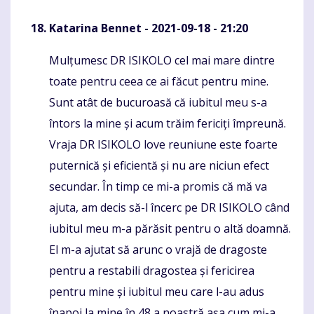
Katarina Bennet
- 2021-09-18 - 21:20
Mulțumesc DR ISIKOLO cel mai mare dintre
Komentaras
toate pentru ceea ce ai făcut pentru mine.
Sunt atât de bucuroasă că iubitul meu s-a
întors la mine și acum trăim fericiți împreună.
Vraja DR ISIKOLO love reuniune este foarte
puternică și eficientă și nu are niciun efect
secundar. În timp ce mi-a promis că mă va
ajuta, am decis să-l încerc pe DR ISIKOLO când
iubitul meu m-a părăsit pentru o altă doamnă.
El m-a ajutat să arunc o vrajă de dragoste
pentru a restabili dragostea și fericirea
pentru mine și iubitul meu care l-au adus
înapoi la mine în 48 a noastră așa cum mi-a