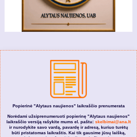
Popierinė "Alytaus naujienos" laikraščio prenumerata
Norėdami užsiprenumeruoti popierinę "Alytaus naujienos"
laikraščio versiją rašykite mums el. paštu:
skelbimai@ana.lt
ir nurodykite savo vardą, pavardę ir adresą, kuriuo turėtų
būti pristatomas laikraštis. Kai tik gausime jūsų laišką,