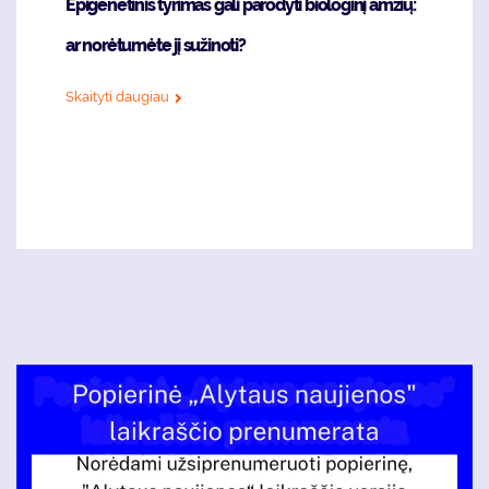
Epigenetinis tyrimas gali parodyti biologinį amžių:
ar norėtumėte jį sužinoti?
Skaityti daugiau