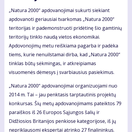
„Natura 2000“ apdovanojimai sukurti siekiant
apdovanoti geriausiai tvarkomas „Natura 2000“
teritorijas ir pademonstruoti pridėtinę šio gamtinių
teritorijų tinklo naudą vietos ekonomikai.
Apdovonojimų metu reiškiama pagarba ir padėka
tiems, kurie nenuilstamai dirba, kad „Natura 2000“
tinklas būtų sėkmingas, ir atkreipiamas
visuomenės dėmesys į svarbiausius pasiekimus.
„Natura 2000“ apdovanojimai organizuojami nuo
2014 m. Tai – jau penktasis tarptautinis projektų
konkursas. Šių metų apdovanojimams pateiktos 79
paraiškos iš 26 Europos Sąjungos šalių ir
Didžiosios Britanijos penkiose kategorijose, iš jų
nepriklausomi ekspertai atrinko 27 finalininkus.