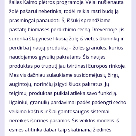
šalies Kaimo plėtros programoje. Vėlai nušienauta
žolė pašarui nebetinka, todėl reikia rasti būdą ją
prasmingai panaudoti. Šį iššūkį sprendžiame
pastatę biomasės perdirbimo cechą Drevernoje. Jis
surenka šlapynėse likusią žolę iš vietos ūkininkų ir
perdirba į naują produktą – žolės granules, kurios
naudojamos gyvulių pakratams. Šis naujas
produktas po truputį jau tvirtinasi Europos rinkoje.
Mes vis dažniau sulaukiame susidomėjusių žirgų
augintojų, norinčių įsigyti šiuos pakratus. Jų
teigimu, produktas puikiai atlieka savo funkciją.
Ilgainiui, granulių pardavimai padės padengti cecho
veikimo kaštus ir šiai gamtosaugos sistemai
nereikės išorinės paramos. Šis veiklos modelis iš
esmės atitinka dabar taip skatinamą žiedinės