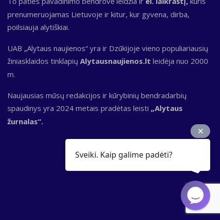
To paties pavadinimo bendrovė leidžia ir
el. laikraštį,
kuris
prenumeruojamas Lietuvoje ir kitur, kur gyvena, dirba,
poilsiauja alytiškiai.
UAB „Alytaus naujienos“ yra ir Dzūkijoje vieno populiariausių
žiniasklaidos tinklapių
Alytausnaujienos.lt
leidėja nuo 2000
m.
Naujausias mūsų redakcijos ir kūrybinių bendradarbių
spaudinys yra 2024 metais pradėtas leisti
„Alytaus
žurnalas“.
Sveiki. Kaip galime padėti?