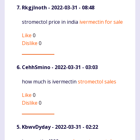
RkgjInoth
- 2022-03-31 - 08:48
stromectol price in india
ivermectin for sale
Komentaras
Like
0
Dislike
0
CehhSmino
- 2022-03-31 - 03:03
how much is ivermectin
stromectol sales
Komentaras
Like
0
Dislike
0
KbwvDyday
- 2022-03-31 - 02:22