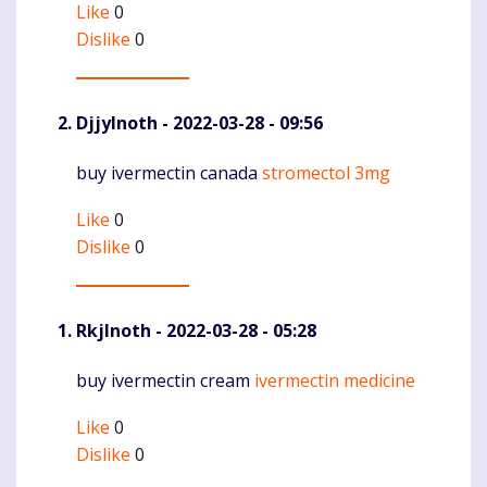
Like
0
Dislike
0
DjjyInoth
- 2022-03-28 - 09:56
buy ivermectin canada
stromectol 3mg
Komentaras
Like
0
Dislike
0
RkjInoth
- 2022-03-28 - 05:28
buy ivermectin cream
ivermectin medicine
Komentaras
Like
0
Dislike
0