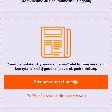
informuosime Jus dėl tolimesnių žingsnių.
Prenumeruokite „Alytaus naujienos” elektroninę versiją. Ir
kas rytą laikraštį gausite į savo el. pašto dėžutę.
Prenumeruoti el. versiją
Peržiūrėti visą leidinių archyvą