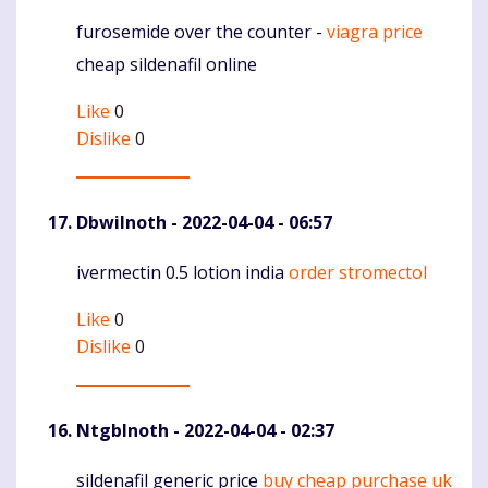
furosemide over the counter -
viagra price
Komentaras
cheap sildenafil online
Like
0
Dislike
0
DbwiInoth
- 2022-04-04 - 06:57
ivermectin 0.5 lotion india
order stromectol
Komentaras
Like
0
Dislike
0
NtgbInoth
- 2022-04-04 - 02:37
sildenafil generic price
buy cheap purchase uk
Komentaras