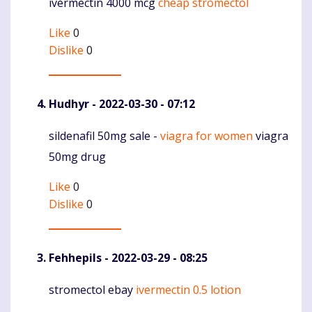
ivermectin 4000 mcg
cheap stromectol
Komentaras
Like
0
Dislike
0
Hudhyr
- 2022-03-30 - 07:12
sildenafil 50mg sale -
viagra for women
viagra
Komentaras
50mg drug
Like
0
Dislike
0
Fehhepils
- 2022-03-29 - 08:25
stromectol ebay
ivermectin 0.5 lotion
Komentaras