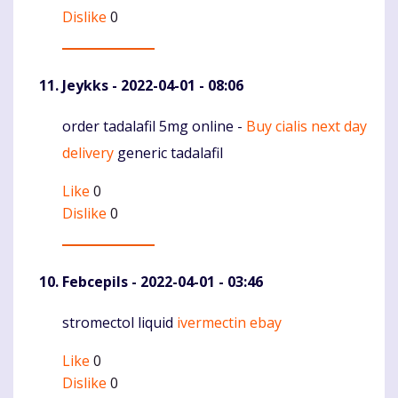
Dislike
0
Jeykks
- 2022-04-01 - 08:06
order tadalafil 5mg online -
Buy cialis next day
Komentaras
delivery
generic tadalafil
Like
0
Dislike
0
Febcepils
- 2022-04-01 - 03:46
stromectol liquid
ivermectin ebay
Komentaras
Like
0
Dislike
0