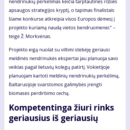
nendrinukių perkėlimas keičia tarptautinės rūšies
apsaugos strategijos kryptį, o tapimas finalistais
šiame konkurse atkreipia visos Europos dėmesį į
projekto kuriamą naudą vietos bendruomenei.“ –
teigė Ž. Morkvėnas.
Projekto eigą nuolat su viltimi stebėję geriausi
meldinės nendrinukės ekspertai jau planuoja savo
veiklas pagal lietuvių kolegų patirtį. Vokietijoje
planuojam kartoti meldinių nendrinukių perkėlimą,
Baltarusijoje svarstomos galimybės įrengti
biomasės perdirbimo cechą.
Kompetentinga žiuri rinks
geriausius iš geriausių