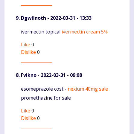
DgwiInoth
- 2022-03-31 - 13:33
ivermectin topical
ivermectin cream 5%
Komentaras
Like
0
Dislike
0
Fvikno
- 2022-03-31 - 09:08
esomeprazole cost -
nexium 40mg sale
Komentaras
promethazine for sale
Like
0
Dislike
0