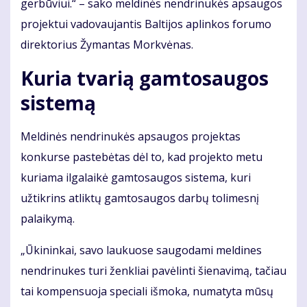
gerbūviui.“ – sako meldinės nendrinukės apsaugos
projektui vadovaujantis Baltijos aplinkos forumo
direktorius Žymantas Morkvėnas.
Kuria tvarią gamtosaugos
sistemą
Meldinės nendrinukės apsaugos projektas
konkurse pastebėtas dėl to, kad projekto metu
kuriama ilgalaikė gamtosaugos sistema, kuri
užtikrins atliktų gamtosaugos darbų tolimesnį
palaikymą.
„Ūkininkai, savo laukuose saugodami meldines
nendrinukes turi ženkliai pavėlinti šienavimą, tačiau
tai kompensuoja speciali išmoka, numatyta mūsų