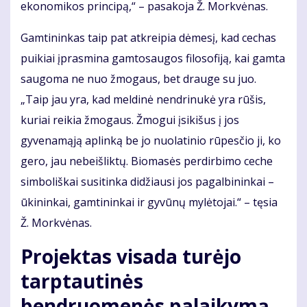
ekonomikos principą,“ – pasakoja Ž. Morkvėnas.
Gamtininkas taip pat atkreipia dėmesį, kad cechas
puikiai įprasmina gamtosaugos filosofiją, kai gamta
saugoma ne nuo žmogaus, bet drauge su juo.
„Taip jau yra, kad meldinė nendrinukė yra rūšis,
kuriai reikia žmogaus. Žmogui įsikišus į jos
gyvenamąją aplinką be jo nuolatinio rūpesčio ji, ko
gero, jau nebeišliktų. Biomasės perdirbimo ceche
simboliškai susitinka didžiausi jos pagalbininkai –
ūkininkai, gamtininkai ir gyvūnų mylėtojai.“ – tęsia
Ž. Morkvėnas.
Projektas visada turėjo
tarptautinės
bendruomenės palaikymą