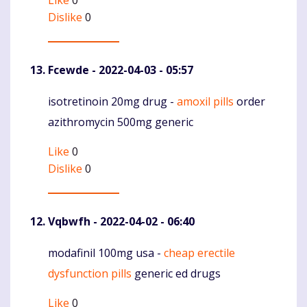
Dislike
0
Fcewde
- 2022-04-03 - 05:57
isotretinoin 20mg drug -
amoxil pills
order
Komentaras
azithromycin 500mg generic
Like
0
Dislike
0
Vqbwfh
- 2022-04-02 - 06:40
modafinil 100mg usa -
cheap erectile
Komentaras
dysfunction pills
generic ed drugs
Like
0