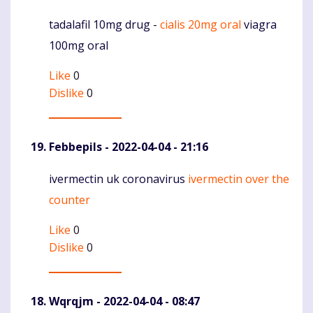
tadalafil 10mg drug -
cialis 20mg oral
viagra
Komentaras
100mg oral
Like
0
Dislike
0
Febbepils
- 2022-04-04 - 21:16
ivermectin uk coronavirus
ivermectin over the
Komentaras
counter
Like
0
Dislike
0
Wqrqjm
- 2022-04-04 - 08:47