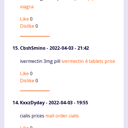
viagra
Like
0
Dislike
0
CbshSmino
- 2022-04-03 - 21:42
ivermectin 3mg pill
ivermectin 4 tablets price
Komentaras
Like
0
Dislike
0
KxxzDyday
- 2022-04-03 - 19:55
cialis prices
mail order cialis
Komentaras
Like
0