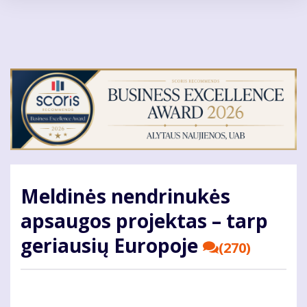
Pereiti
į
pagrindinį
turinį
Meldinės nendrinukės
apsaugos projektas – tarp
geriausių Europoje
(270)