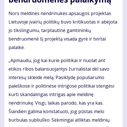
Nors meldinės nendrinukės apsaugos projektas
Lietuvoje įvairių politikų buvo kritikuotas ir abejota
jo tikslingumu, tarptautinė gamtininkų
bendruomenė šį projektą visada gyrė ir tvirtai
palaikė.
„Apmaudu, jog kai kurie politikai ir nuolat ant
etikos ribos balansuojantys žurnalistai dėl savo
interesų skleidė melą. Pasiklydę populiarumo
paieškose ir politinėse intrigose politikai stengėsi
kurti skandalingas intrigas apie meldinę
nendrinukę. Visgi, laikas parodo, kas yra kas.
Šiandien galima konstatuoti, jog pūstas melo
burbulas subliuško. Sėkmingai atliktas meldinių