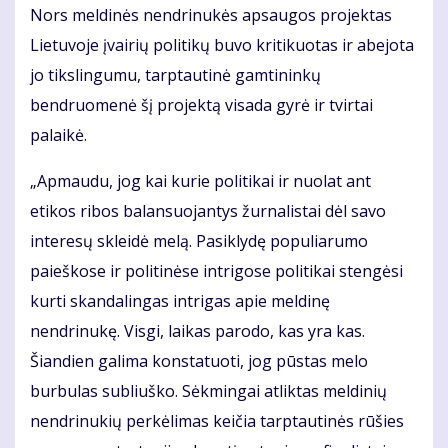
Nors meldinės nendrinukės apsaugos projektas
Lietuvoje įvairių politikų buvo kritikuotas ir abejota
jo tikslingumu, tarptautinė gamtininkų
bendruomenė šį projektą visada gyrė ir tvirtai
palaikė.
„Apmaudu, jog kai kurie politikai ir nuolat ant
etikos ribos balansuojantys žurnalistai dėl savo
interesų skleidė melą. Pasiklydę populiarumo
paieškose ir politinėse intrigose politikai stengėsi
kurti skandalingas intrigas apie meldinę
nendrinukę. Visgi, laikas parodo, kas yra kas.
Šiandien galima konstatuoti, jog pūstas melo
burbulas subliuško. Sėkmingai atliktas meldinių
nendrinukių perkėlimas keičia tarptautinės rūšies