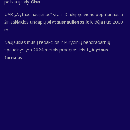
poilsiauja alytiškiai.
UAB „Alytaus naujienos“ yra ir Dzūkijoje vieno populiariausių
žiniasklaidos tinklapių
Alytausnaujienos.lt
leidėja nuo 2000
m.
Naujausias mūsų redakcijos ir kūrybinių bendradarbių
spaudinys yra 2024 metais pradėtas leisti
„Alytaus
žurnalas“.