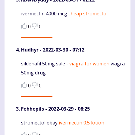
ivermectin 4000 mcg
cheap stromectol
Komentaras
0
0
Hudhyr
- 2022-03-30 - 07:12
sildenafil 50mg sale -
viagra for women
viagra
Komentaras
50mg drug
0
0
Fehhepils
- 2022-03-29 - 08:25
stromectol ebay
ivermectin 0.5 lotion
Komentaras