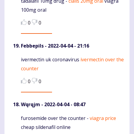
tadalafil 10mg drug -
cialis 20mg oral
viagra
Komentaras
100mg oral
0
0
Febbepils
- 2022-04-04 - 21:16
ivermectin uk coronavirus
ivermectin over the
Komentaras
counter
0
0
Wqrqjm
- 2022-04-04 - 08:47
furosemide over the counter -
viagra price
Komentaras
cheap sildenafil online