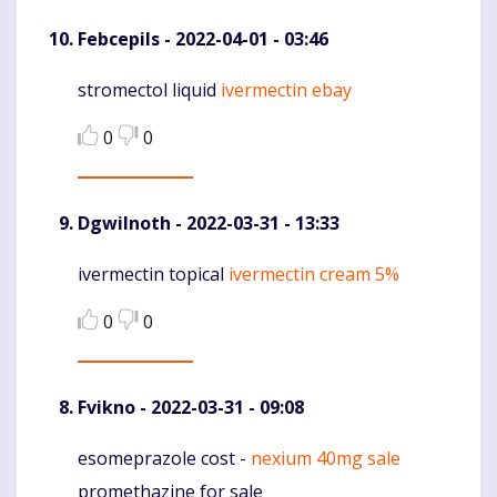
Febcepils
- 2022-04-01 - 03:46
stromectol liquid
ivermectin ebay
Komentaras
0
0
DgwiInoth
- 2022-03-31 - 13:33
ivermectin topical
ivermectin cream 5%
Komentaras
0
0
Fvikno
- 2022-03-31 - 09:08
esomeprazole cost -
nexium 40mg sale
Komentaras
promethazine for sale