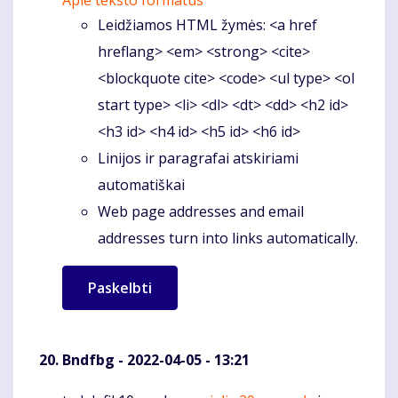
Apie teksto formatus
Leidžiamos HTML žymės: <a href
hreflang> <em> <strong> <cite>
<blockquote cite> <code> <ul type> <ol
start type> <li> <dl> <dt> <dd> <h2 id>
<h3 id> <h4 id> <h5 id> <h6 id>
Linijos ir paragrafai atskiriami
automatiškai
Web page addresses and email
addresses turn into links automatically.
Bndfbg
- 2022-04-05 - 13:21