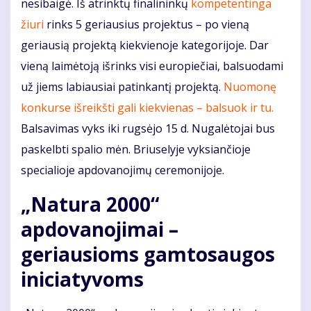
nesibaigė. Iš atrinktų finalininkų
kompetentinga
žiuri
rinks 5 geriausius projektus – po vieną
geriausią projektą kiekvienoje kategorijoje. Dar
vieną laimėtoją išrinks visi europiečiai, balsuodami
už jiems labiausiai patinkantį projektą.
Nuomonę
konkurse išreikšti gali kiekvienas – balsuok ir tu.
Balsavimas vyks iki rugsėjo 15 d. Nugalėtojai bus
paskelbti spalio mėn. Briuselyje vyksiančioje
specialioje apdovanojimų ceremonijoje.
„Natura 2000“
apdovanojimai –
geriausioms gamtosaugos
iniciatyvoms