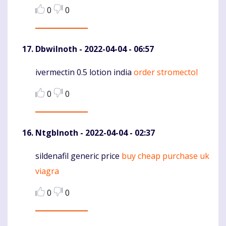
0
0
DbwiInoth
- 2022-04-04 - 06:57
ivermectin 0.5 lotion india
order stromectol
Komentaras
0
0
NtgbInoth
- 2022-04-04 - 02:37
sildenafil generic price
buy cheap purchase uk
Komentaras
viagra
0
0