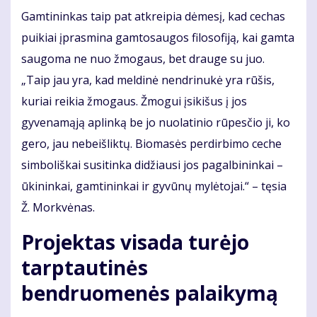
Gamtininkas taip pat atkreipia dėmesį, kad cechas
puikiai įprasmina gamtosaugos filosofiją, kai gamta
saugoma ne nuo žmogaus, bet drauge su juo.
„Taip jau yra, kad meldinė nendrinukė yra rūšis,
kuriai reikia žmogaus. Žmogui įsikišus į jos
gyvenamąją aplinką be jo nuolatinio rūpesčio ji, ko
gero, jau nebeišliktų. Biomasės perdirbimo ceche
simboliškai susitinka didžiausi jos pagalbininkai –
ūkininkai, gamtininkai ir gyvūnų mylėtojai.“ – tęsia
Ž. Morkvėnas.
Projektas visada turėjo
tarptautinės
bendruomenės palaikymą