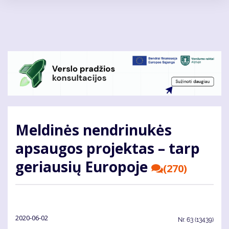
Pereiti
į
pagrindinį
turinį
Meldinės nendrinukės
apsaugos projektas – tarp
geriausių Europoje
(270)
2020-06-02
Nr.
63 (13439)