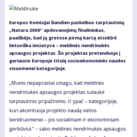
Europos Komisijai šiandien paskelbus tarptautinių
„Natura 2000“ apdovanojimų finalininkus,
paaiškėjo, kad jų gretose pirmą kartą atsidūrė
lietuviška iniciatyva – meldinės nendrinukės
apsaugos projektas. Šis projektas pretenduoja į
geriausio Europoje titulą socioekonominės naudos
visuomenei kategorijoje.
„Mums nepaprastai smagu, kad meldinės
nendrinukės apsaugos projektas sulaukė
tarptautinio pripažinimo. Ir ypač – kategorijoje,
kuri akcentuoja projekto naudą vietos
bendruomenei – jos socialiniam ir ekonominiam
gerbūviui.“ – sako meldinės nendrinukės apsaugos