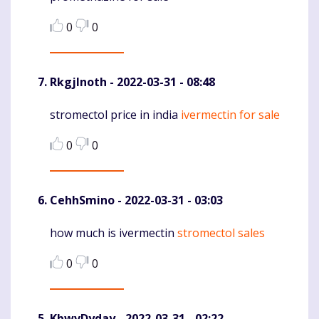
0
0
RkgjInoth
- 2022-03-31 - 08:48
stromectol price in india
ivermectin for sale
Komentaras
0
0
CehhSmino
- 2022-03-31 - 03:03
how much is ivermectin
stromectol sales
Komentaras
0
0
KbwvDyday
- 2022-03-31 - 02:22