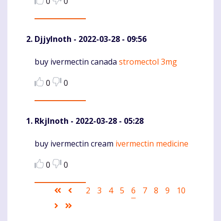
0
0
DjjyInoth
- 2022-03-28 - 09:56
buy ivermectin canada
stromectol 3mg
Komentaras
0
0
RkjInoth
- 2022-03-28 - 05:28
buy ivermectin cream
ivermectin medicine
Komentaras
0
0
Pagination
First
Ankstesnis
Puslapis
2
Puslapis
3
Puslapis
4
Puslapis
5
Current
6
Puslapis
7
Puslapis
8
Puslapis
9
Puslapis
10
page
puslapis
page
Sekantis
Last
puslapis
page