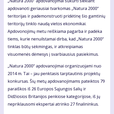
„Natura 2000“ apdovanojimai sukurti siekiant
apdovanoti geriausiai tvarkomas „Natura 2000“
teritorijas ir pademonstruoti pridėtinę šio gamtinių
teritorijų tinklo naudą vietos ekonomikai.
Apdovonojimų metu reiškiama pagarba ir padėka
tiems, kurie nenuilstamai dirba, kad „Natura 2000“
tinklas būtų sėkmingas, ir atkreipiamas
visuomenės dėmesys į svarbiausius pasiekimus.
„Natura 2000“ apdovanojimai organizuojami nuo
2014 m. Tai – jau penktasis tarptautinis projektų
konkursas. Šių metų apdovanojimams pateiktos 79
paraiškos iš 26 Europos Sąjungos šalių ir
Didžiosios Britanijos penkiose kategorijose, iš jų
nepriklausomi ekspertai atrinko 27 finalininkus.