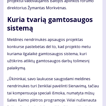
projektui vadovaujantis Baltijos aplinkos forumo
direktorius Žymantas Morkvėnas.
Kuria tvarią gamtosaugos
sistemą
Meldinės nendrinukės apsaugos projektas
konkurse pastebėtas dėl to, kad projekto metu
kuriama ilgalaikė gamtosaugos sistema, kuri
užtikrins atliktų gamtosaugos darbų tolimesnį
palaikymą.
„Ūkininkai, savo laukuose saugodami meldines
nendrinukes turi ženkliai pavėlinti šienavimą, tačiau
tai kompensuoja speciali išmoka, numatyta mūsų
šalies Kaimo plėtros programoje. Vėlai nušienauta