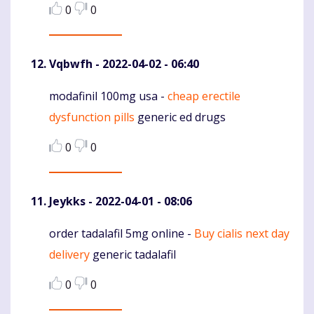
0
0
Vqbwfh
- 2022-04-02 - 06:40
modafinil 100mg usa -
cheap erectile
Komentaras
dysfunction pills
generic ed drugs
0
0
Jeykks
- 2022-04-01 - 08:06
order tadalafil 5mg online -
Buy cialis next day
Komentaras
delivery
generic tadalafil
0
0