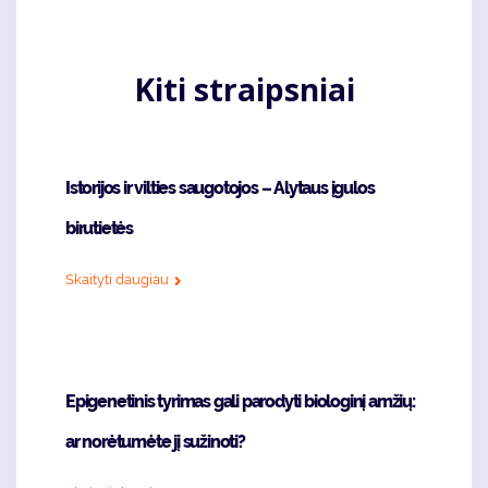
Kiti straipsniai
Istorijos ir vilties saugotojos – Alytaus įgulos
birutietės
Skaityti daugiau
Epigenetinis tyrimas gali parodyti biologinį amžių:
ar norėtumėte jį sužinoti?