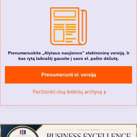
Prenumeruokite „Alytaus naujienos” elektroninę versiją. Ir
kas rytą laikraštį gausite į savo el. pašto dėžutę.
Prenumeruoti el. versiją
Peržiūrėti visą leidinių archyvą