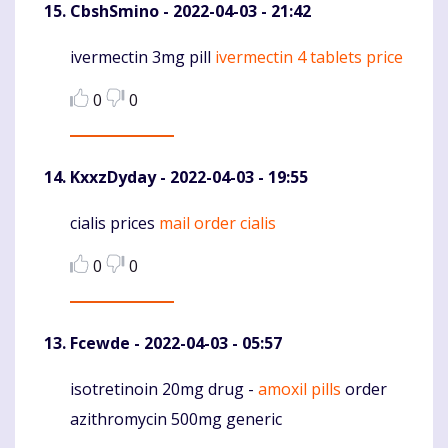
CbshSmino
- 2022-04-03 - 21:42
ivermectin 3mg pill
ivermectin 4 tablets price
Komentaras
0
0
KxxzDyday
- 2022-04-03 - 19:55
cialis prices
mail order cialis
Komentaras
0
0
Fcewde
- 2022-04-03 - 05:57
isotretinoin 20mg drug -
amoxil pills
order
Komentaras
azithromycin 500mg generic