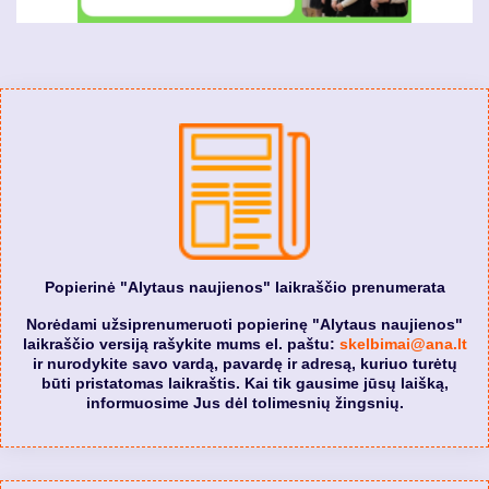
Popierinė "Alytaus naujienos" laikraščio prenumerata
Norėdami užsiprenumeruoti popierinę "Alytaus naujienos"
laikraščio versiją rašykite mums el. paštu:
skelbimai@ana.lt
ir nurodykite savo vardą, pavardę ir adresą, kuriuo turėtų
būti pristatomas laikraštis. Kai tik gausime jūsų laišką,
informuosime Jus dėl tolimesnių žingsnių.