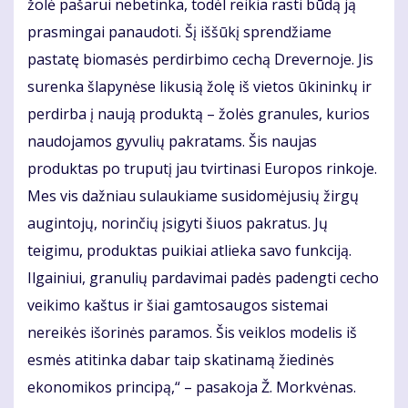
žolė pašarui nebetinka, todėl reikia rasti būdą ją
prasmingai panaudoti. Šį iššūkį sprendžiame
pastatę biomasės perdirbimo cechą Drevernoje. Jis
surenka šlapynėse likusią žolę iš vietos ūkininkų ir
perdirba į naują produktą – žolės granules, kurios
naudojamos gyvulių pakratams. Šis naujas
produktas po truputį jau tvirtinasi Europos rinkoje.
Mes vis dažniau sulaukiame susidomėjusių žirgų
augintojų, norinčių įsigyti šiuos pakratus. Jų
teigimu, produktas puikiai atlieka savo funkciją.
Ilgainiui, granulių pardavimai padės padengti cecho
veikimo kaštus ir šiai gamtosaugos sistemai
nereikės išorinės paramos. Šis veiklos modelis iš
esmės atitinka dabar taip skatinamą žiedinės
ekonomikos principą,“ – pasakoja Ž. Morkvėnas.