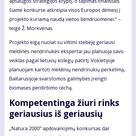
apsaugos strategijos kryptį, o tapimas finalistais
šiame konkurse atkreipia visos Europos dėmesį į
projekto kuriamą naudą vietos bendruomenei.“ –
teigė Ž. Morkvėnas.
Projekto eigą nuolat su viltimi stebėję geriausi
meldinės nendrinukės ekspertai jau planuoja savo
veiklas pagal lietuvių kolegų patirtį. Vokietijoje
planuojam kartoti meldinių nendrinukių perkėlimą,
Baltarusijoje svarstomos galimybės įrengti
biomasės perdirbimo cechą.
Kompetentinga žiuri rinks
geriausius iš geriausių
„Natura 2000“ apdovanojimų konkursas dar