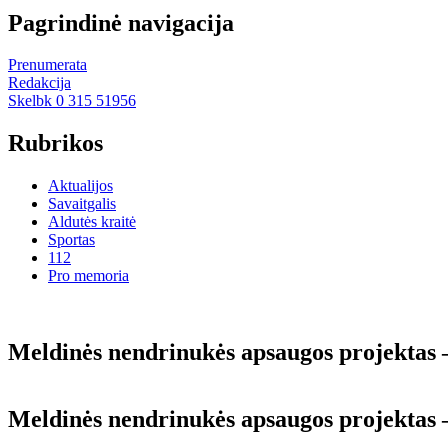
Pagrindinė navigacija
Prenumerata
Redakcija
Skelbk 0 315 51956
Rubrikos
Aktualijos
Savaitgalis
Aldutės kraitė
Sportas
112
Pro memoria
Meldinės nendrinukės apsaugos projektas 
Meldinės nendrinukės apsaugos projektas 