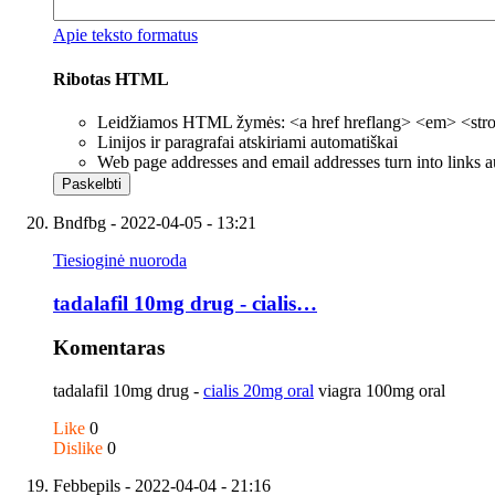
Apie teksto formatus
Ribotas HTML
Leidžiamos HTML žymės: <a href hreflang> <em> <strong
Linijos ir paragrafai atskiriami automatiškai
Web page addresses and email addresses turn into links a
Bndfbg
- 2022-04-05 - 13:21
Tiesioginė nuoroda
tadalafil 10mg drug - cialis…
Komentaras
tadalafil 10mg drug -
cialis 20mg oral
viagra 100mg oral
Like
0
Dislike
0
Febbepils
- 2022-04-04 - 21:16