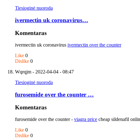
Tiesioginė nuoroda
ivermectin uk coronavirus…
Komentaras
ivermectin uk coronavirus
ivermectin over the counter
Like
0
Dislike
0
Wqrqjm
- 2022-04-04 - 08:47
Tiesioginė nuoroda
furosemide over the counter …
Komentaras
furosemide over the counter -
viagra price
cheap sildenafil onli
Like
0
Dislike
0