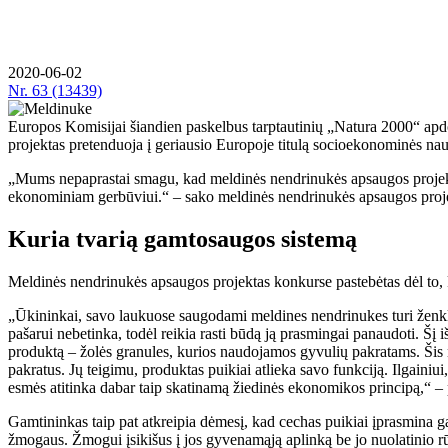
2020-06-02
Nr.
63 (13439)
Europos Komisijai šiandien paskelbus tarptautinių „Natura 2000“ apdov
projektas pretenduoja į geriausio Europoje titulą socioekonominės na
„Mums nepaprastai smagu, kad meldinės nendrinukės apsaugos projektas
ekonominiam gerbūviui.“ – sako meldinės nendrinukės apsaugos proje
Kuria tvarią gamtosaugos sistemą
Meldinės nendrinukės apsaugos projektas konkurse pastebėtas dėl to, 
„Ūkininkai, savo laukuose saugodami meldines nendrinukes turi ženkli
pašarui nebetinka, todėl reikia rasti būdą ją prasmingai panaudoti. Šį 
produktą – žolės granules, kurios naudojamos gyvulių pakratams. Šis n
pakratus. Jų teigimu, produktas puikiai atlieka savo funkciją. Ilgaini
esmės atitinka dabar taip skatinamą žiedinės ekonomikos principą,“ 
Gamtininkas taip pat atkreipia dėmesį, kad cechas puikiai įprasmina g
žmogaus. Žmogui įsikišus į jos gyvenamąją aplinką be jo nuolatinio rūp