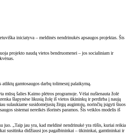
ietuviška iniciatyva – meldinės nendrinukės apsaugos projektas. Šis
uoja projekto naudą vietos bendruomenei – jos socialiniam ir
rkvėnas.
s atliktų gamtosaugos darbų tolimesnį palaikymą.
yta mūsų šalies Kaimo plėtros programoje. Vėlai nušienauta žolė
enka šlapynėse likusią žolę iš vietos ūkininkų ir perdirba į naują
iau sulaukiame susidomėjusių žirgų augintojų, norinčių įsigyti šiuos
osaugos sistemai nereikės išorinės paramos. Šis veiklos modelis iš
juo. „Taip jau yra, kad meldinė nendrinukė yra rūšis, kuriai reikia
ai susitinka didžiausi jos pagalbininkai – ūkininkai, gamtininkai ir