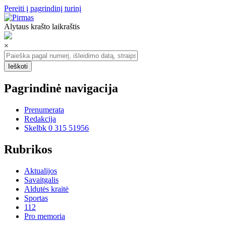
Pereiti į pagrindinį turinį
Alytaus krašto laikraštis
×
Pagrindinė navigacija
Prenumerata
Redakcija
Skelbk 0 315 51956
Rubrikos
Aktualijos
Savaitgalis
Aldutės kraitė
Sportas
112
Pro memoria