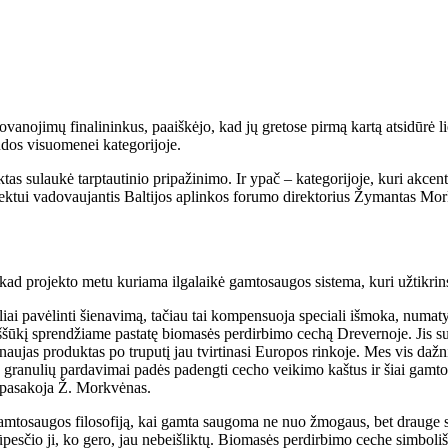
anojimų finalininkus, paaiškėjo, kad jų gretose pirmą kartą atsidūrė l
udos visuomenei kategorijoje.
 sulaukė tarptautinio pripažinimo. Ir ypač – kategorijoje, kuri akcent
ktui vadovaujantis Baltijos aplinkos forumo direktorius Žymantas Mo
kad projekto metu kuriama ilgalaikė gamtosaugos sistema, kuri užtikrin
ai pavėlinti šienavimą, tačiau tai kompensuoja speciali išmoka, numat
iššūkį sprendžiame pastatę biomasės perdirbimo cechą Drevernoje. Jis sur
aujas produktas po truputį jau tvirtinasi Europos rinkoje. Mes vis dažn
ui, granulių pardavimai padės padengti cecho veikimo kaštus ir šiai gamt
– pasakoja Ž. Morkvėnas.
amtosaugos filosofiją, kai gamta saugoma ne nuo žmogaus, bet drauge su 
esčio ji, ko gero, jau nebeišliktų. Biomasės perdirbimo ceche simbolišk