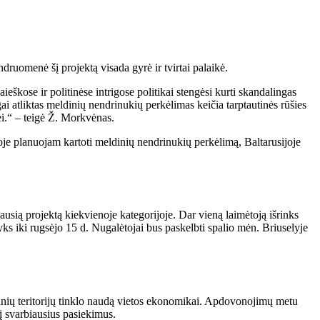
druomenė šį projektą visada gyrė ir tvirtai palaikė.
eškose ir politinėse intrigose politikai stengėsi kurti skandalingas
i atliktas meldinių nendrinukių perkėlimas keičia tarptautinės rūšies
ei.“ – teigė Ž. Morkvėnas.
ijoje planuojam kartoti meldinių nendrinukių perkėlimą, Baltarusijoje
ausią projektą kiekvienoje kategorijoje. Dar vieną laimėtoją išrinks
s iki rugsėjo 15 d. Nugalėtojai bus paskelbti spalio mėn. Briuselyje
tinių teritorijų tinklo naudą vietos ekonomikai. Apdovonojimų metu
į svarbiausius pasiekimus.