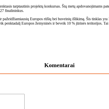
ktasis tarptautinis projektų konkursas. Šių metų apdovanojimams patei
 27 finalininkus.
ių ir pažeidžiamiausių Europos rūšių bei buveinių išlikimą. Šis tinklas y
veik penktadalį Europos žemyninės ir beveik 10 % jūrinės teritorijos. Tai
Komentarai