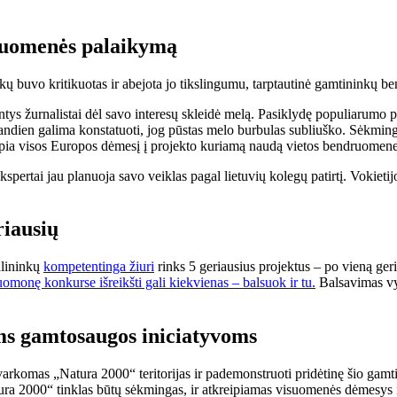
druomenės palaikymą
ų buvo kritikuotas ir abejota jo tikslingumu, tarptautinė gamtininkų ben
ntys žurnalistai dėl savo interesų skleidė melą. Pasiklydę populiarumo pai
iandien galima konstatuoti, jog pūstas melo burbulas subliuško. Sėkminga
reipia visos Europos dėmesį į projekto kuriamą naudą vietos bendruomen
kspertai jau planuoja savo veiklas pagal lietuvių kolegų patirtį. Vokiet
riausių
alininkų
kompetentinga žiuri
rinks 5 geriausius projektus – po vieną geri
omonę konkurse išreikšti gali kiekvienas – balsuok ir tu.
Balsavimas vyk
ms gamtosaugos iniciatyvoms
varkomas „Natura 2000“ teritorijas ir pademonstruoti pridėtinę šio gam
tura 2000“ tinklas būtų sėkmingas, ir atkreipiamas visuomenės dėmesys 