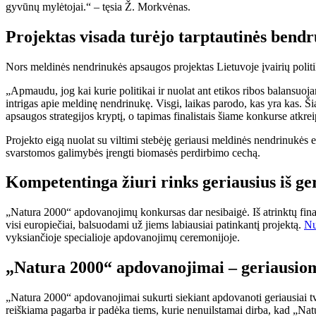
gyvūnų mylėtojai.“ – tęsia Ž. Morkvėnas.
Projektas visada turėjo tarptautinės ben
Nors meldinės nendrinukės apsaugos projektas Lietuvoje įvairių politik
„Apmaudu, jog kai kurie politikai ir nuolat ant etikos ribos balansuoja
intrigas apie meldinę nendrinukę. Visgi, laikas parodo, kas yra kas. Š
apsaugos strategijos kryptį, o tapimas finalistais šiame konkurse atk
Projekto eigą nuolat su viltimi stebėję geriausi meldinės nendrinukės e
svarstomos galimybės įrengti biomasės perdirbimo cechą.
Kompetentinga žiuri rinks geriausius iš ge
„Natura 2000“ apdovanojimų konkursas dar nesibaigė. Iš atrinktų fin
visi europiečiai, balsuodami už jiems labiausiai patinkantį projektą.
Nu
vyksiančioje specialioje apdovanojimų ceremonijoje.
„Natura 2000“ apdovanojimai – geriausio
„Natura 2000“ apdovanojimai sukurti siekiant apdovanoti geriausiai t
reiškiama pagarba ir padėka tiems, kurie nenuilstamai dirba, kad „Na