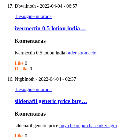
DbwiInoth
- 2022-04-04 - 06:57
Tiesioginė nuoroda
ivermectin 0.5 lotion india…
Komentaras
ivermectin 0.5 lotion india
order stromectol
Like
0
Dislike
0
NtgbInoth
- 2022-04-04 - 02:37
Tiesioginė nuoroda
sildenafil generic price buy…
Komentaras
sildenafil generic price
buy cheap purchase uk viagra
Like
0