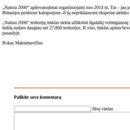
„Natura 2000“ apdovanojimai organizuojami nuo 2014 m. Tai – jau pen
Britanijos penkiose kategorijose, iš jų nepriklausomi ekspertai atrinko
„Natura 2000“ teritorijų tinklas siekia užtikrinti ilgalaikį vertingiaus
tinklą sudaro daugiau nei 27,800 teritorijos. Iš viso, tinklas apima be
pasaulyje.
Rokas Maksimavičius
Palikite savo komentarą
Jūsų vardas