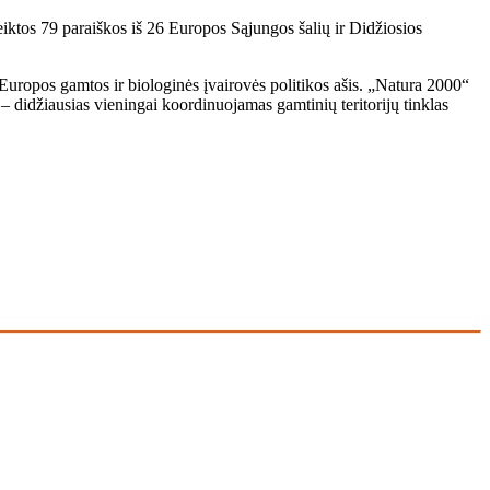
ktos 79 paraiškos iš 26 Europos Sąjungos šalių ir Didžiosios
ra Europos gamtos ir biologinės įvairovės politikos ašis. „Natura 2000“
 – didžiausias vieningai koordinuojamas gamtinių teritorijų tinklas