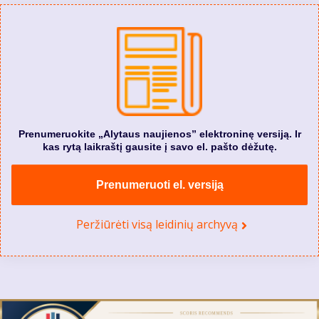
Prenumeruokite „Alytaus naujienos” elektroninę versiją. Ir
kas rytą laikraštį gausite į savo el. pašto dėžutę.
Prenumeruoti el. versiją
Peržiūrėti visą leidinių archyvą