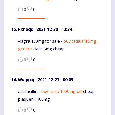
0
0
Rkhoqs
- 2021-12-30 - 12:34
viagra 150mg for sale -
buy tadalafil 5mg
Komentaras
generic
cialis 5mg cheap
0
0
Wuqqcq
- 2021-12-27 - 00:09
oral acillin -
buy cipro 1000mg pill
cheap
Komentaras
plaquenil 400mg
0
0