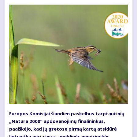
Europos Komisijai šiandien paskelbus tarptautinių
„Natura 2000“ apdovanojimų finalininkus,
paaiškėjo, kad jų gretose pirmą kartą atsidūrė
lietuviška iniciatyva – meldinės nendrinukės