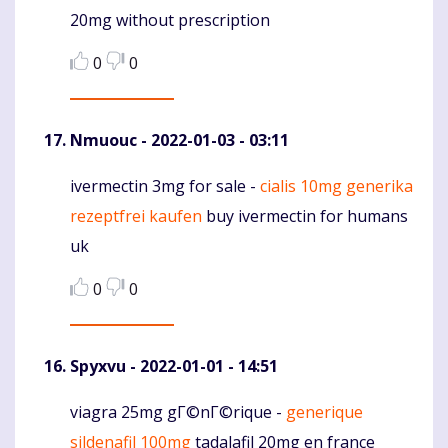
20mg without prescription
0
0
Nmuouc
- 2022-01-03 - 03:11
ivermectin 3mg for sale -
cialis 10mg generika
Komentaras
rezeptfrei kaufen
buy ivermectin for humans
uk
0
0
Spyxvu
- 2022-01-01 - 14:51
viagra 25mg gГ©nГ©rique -
generique
Komentaras
sildenafil 100mg
tadalafil 20mg en france