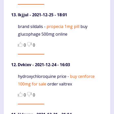
Ikjjul
- 2021-12-25 - 18:01
brand sildalis -
propecia 1mg pill
buy
Komentaras
glucophage 500mg online
0
0
Dvkixv
- 2021-12-24 - 16:03
hydroxychloroquine price -
buy cenforce
Komentaras
100mg for sale
order valtrex
0
0