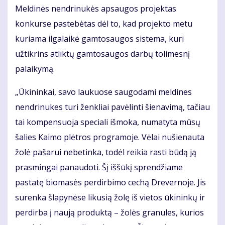
Meldinės nendrinukės apsaugos projektas
konkurse pastebėtas dėl to, kad projekto metu
kuriama ilgalaikė gamtosaugos sistema, kuri
užtikrins atliktų gamtosaugos darbų tolimesnį
palaikymą.
„Ūkininkai, savo laukuose saugodami meldines
nendrinukes turi ženkliai pavėlinti šienavimą, tačiau
tai kompensuoja speciali išmoka, numatyta mūsų
šalies Kaimo plėtros programoje. Vėlai nušienauta
žolė pašarui nebetinka, todėl reikia rasti būdą ją
prasmingai panaudoti. Šį iššūkį sprendžiame
pastatę biomasės perdirbimo cechą Drevernoje. Jis
surenka šlapynėse likusią žolę iš vietos ūkininkų ir
perdirba į naują produktą – žolės granules, kurios