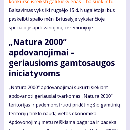
konkurse išreikšti gali kiekvienas – balsuok ir tu.
Balsavimas vyks iki rugsėjo 15 d. Nugalėtojai bus
paskelbti spalio mėn. Briuselyje vyksiančioje
specialioje apdovanojimų ceremonijoje.
„Natura 2000“
apdovanojimai –
geriausioms gamtosaugos
iniciatyvoms
„Natura 2000“ apdovanojimai sukurti siekiant
apdovanoti geriausiai tvarkomas „Natura 2000“
teritorijas ir pademonstruoti pridėtinę šio gamtinių
teritorijų tinklo naudą vietos ekonomikai.
Apdovonojimų metu reiškiama pagarba ir padėka