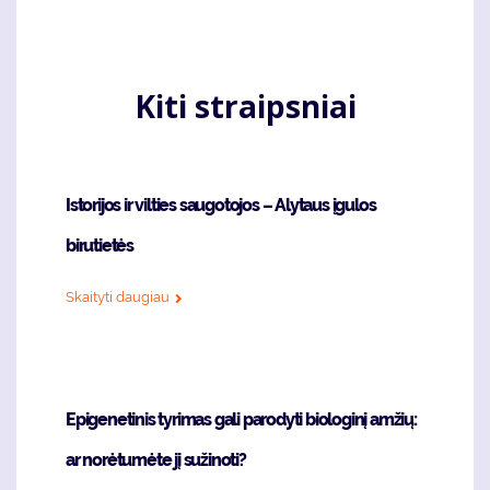
puslapis
page
Kiti straipsniai
Istorijos ir vilties saugotojos – Alytaus įgulos
birutietės
Skaityti daugiau
Epigenetinis tyrimas gali parodyti biologinį amžių:
ar norėtumėte jį sužinoti?