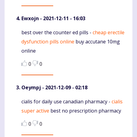
Ewxojn
- 2021-12-11 - 16:03
best over the counter ed pills -
cheap erectile
Komentaras
dysfunction pills online
buy accutane 10mg
online
0
0
Oeympj
- 2021-12-09 - 02:18
cialis for daily use canadian pharmacy -
cialis
Komentaras
super active
best no prescription pharmacy
0
0