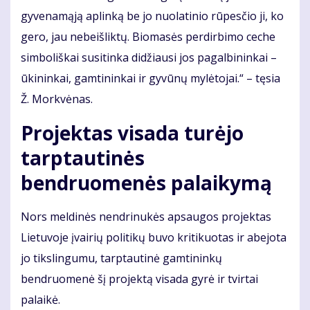
gyvenamąją aplinką be jo nuolatinio rūpesčio ji, ko
gero, jau nebeišliktų. Biomasės perdirbimo ceche
simboliškai susitinka didžiausi jos pagalbininkai –
ūkininkai, gamtininkai ir gyvūnų mylėtojai.“ – tęsia
Ž. Morkvėnas.
Projektas visada turėjo
tarptautinės
bendruomenės palaikymą
Nors meldinės nendrinukės apsaugos projektas
Lietuvoje įvairių politikų buvo kritikuotas ir abejota
jo tikslingumu, tarptautinė gamtininkų
bendruomenė šį projektą visada gyrė ir tvirtai
palaikė.