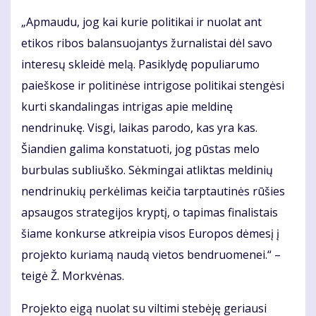
„Apmaudu, jog kai kurie politikai ir nuolat ant
etikos ribos balansuojantys žurnalistai dėl savo
interesų skleidė melą. Pasiklydę populiarumo
paieškose ir politinėse intrigose politikai stengėsi
kurti skandalingas intrigas apie meldinę
nendrinukę. Visgi, laikas parodo, kas yra kas.
Šiandien galima konstatuoti, jog pūstas melo
burbulas subliuško. Sėkmingai atliktas meldinių
nendrinukių perkėlimas keičia tarptautinės rūšies
apsaugos strategijos kryptį, o tapimas finalistais
šiame konkurse atkreipia visos Europos dėmesį į
projekto kuriamą naudą vietos bendruomenei.“ –
teigė Ž. Morkvėnas.
Projekto eigą nuolat su viltimi stebėję geriausi