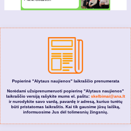
Popierinė "Alytaus naujienos" laikraščio prenumerata
Norėdami užsiprenumeruoti popierinę "Alytaus naujienos"
laikraščio versiją rašykite mums el. paštu:
skelbimai@ana.lt
ir nurodykite savo vardą, pavardę ir adresą, kuriuo turėtų
būti pristatomas laikraštis. Kai tik gausime jūsų laišką,
informuosime Jus dėl tolimesnių žingsnių.