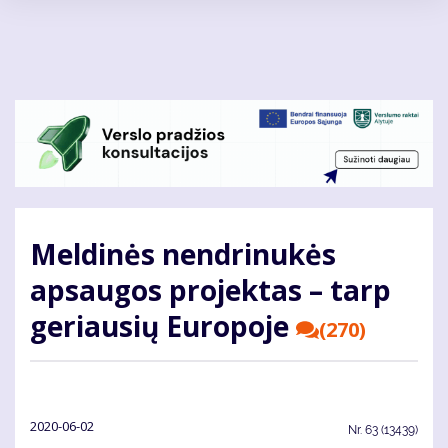
Pereiti
į
pagrindinį
turinį
Meldinės nendrinukės
apsaugos projektas – tarp
geriausių Europoje
(270)
2020-06-02
Nr.
63 (13439)