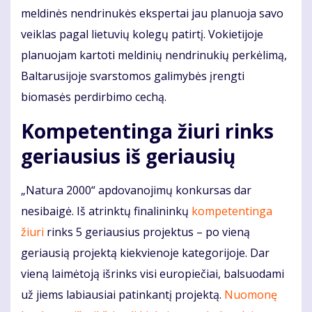
meldinės nendrinukės ekspertai jau planuoja savo
veiklas pagal lietuvių kolegų patirtį. Vokietijoje
planuojam kartoti meldinių nendrinukių perkėlimą,
Baltarusijoje svarstomos galimybės įrengti
biomasės perdirbimo cechą.
Kompetentinga žiuri rinks
geriausius iš geriausių
„Natura 2000“ apdovanojimų konkursas dar
nesibaigė. Iš atrinktų finalininkų
kompetentinga
žiuri
rinks 5 geriausius projektus – po vieną
geriausią projektą kiekvienoje kategorijoje. Dar
vieną laimėtoją išrinks visi europiečiai, balsuodami
už jiems labiausiai patinkantį projektą.
Nuomonę