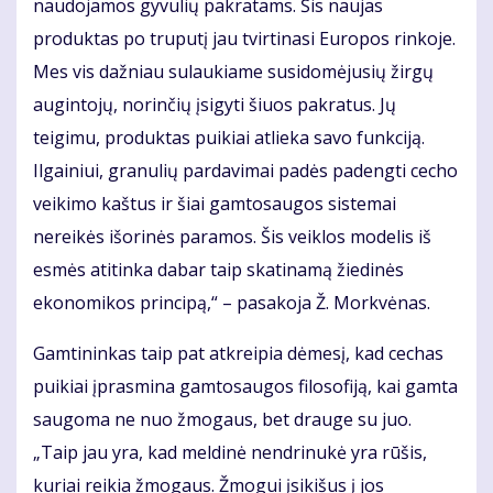
naudojamos gyvulių pakratams. Šis naujas
produktas po truputį jau tvirtinasi Europos rinkoje.
Mes vis dažniau sulaukiame susidomėjusių žirgų
augintojų, norinčių įsigyti šiuos pakratus. Jų
teigimu, produktas puikiai atlieka savo funkciją.
Ilgainiui, granulių pardavimai padės padengti cecho
veikimo kaštus ir šiai gamtosaugos sistemai
nereikės išorinės paramos. Šis veiklos modelis iš
esmės atitinka dabar taip skatinamą žiedinės
ekonomikos principą,“ – pasakoja Ž. Morkvėnas.
Gamtininkas taip pat atkreipia dėmesį, kad cechas
puikiai įprasmina gamtosaugos filosofiją, kai gamta
saugoma ne nuo žmogaus, bet drauge su juo.
„Taip jau yra, kad meldinė nendrinukė yra rūšis,
kuriai reikia žmogaus. Žmogui įsikišus į jos