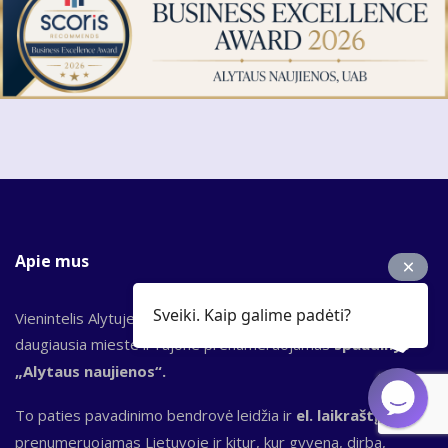
Apie mus
Sveiki. Kaip galime padėti?
Vienintelis Alytuje nuo 1989 m. leidžiamas laikraštis,
daugiausia mieste ir rajone prenumeruojamas
spaudinys
„Alytaus naujienos“.
To paties pavadinimo bendrovė leidžia ir
el. laikraštį,
kuris
prenumeruojamas Lietuvoje ir kitur, kur gyvena, dirba,