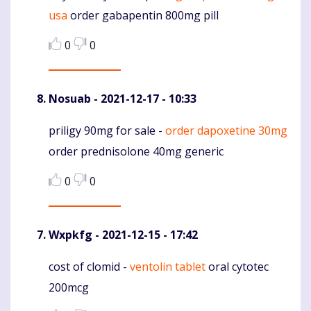
usa
order gabapentin 800mg pill
0
0
Nosuab
- 2021-12-17 - 10:33
priligy 90mg for sale -
order dapoxetine 30mg
Komentaras
order prednisolone 40mg generic
0
0
Wxpkfg
- 2021-12-15 - 17:42
cost of clomid -
ventolin tablet
oral cytotec
Komentaras
200mcg