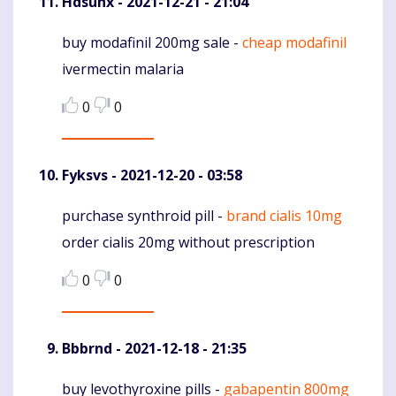
Hdsunx
- 2021-12-21 - 21:04
buy modafinil 200mg sale -
cheap modafinil
Komentaras
ivermectin malaria
0
0
Fyksvs
- 2021-12-20 - 03:58
purchase synthroid pill -
brand cialis 10mg
Komentaras
order cialis 20mg without prescription
0
0
Bbbrnd
- 2021-12-18 - 21:35
buy levothyroxine pills -
gabapentin 800mg
Komentaras