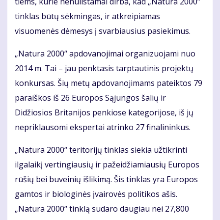
tiems, kurie nenuilstamai dirba, kad „Natura 2000“
tinklas būtų sėkmingas, ir atkreipiamas
visuomenės dėmesys į svarbiausius pasiekimus.
„Natura 2000“ apdovanojimai organizuojami nuo
2014 m. Tai – jau penktasis tarptautinis projektų
konkursas. Šių metų apdovanojimams pateiktos 79
paraiškos iš 26 Europos Sąjungos šalių ir
Didžiosios Britanijos penkiose kategorijose, iš jų
nepriklausomi ekspertai atrinko 27 finalininkus.
„Natura 2000“ teritorijų tinklas siekia užtikrinti
ilgalaikį vertingiausių ir pažeidžiamiausių Europos
rūšių bei buveinių išlikimą. Šis tinklas yra Europos
gamtos ir biologinės įvairovės politikos ašis.
„Natura 2000“ tinklą sudaro daugiau nei 27,800