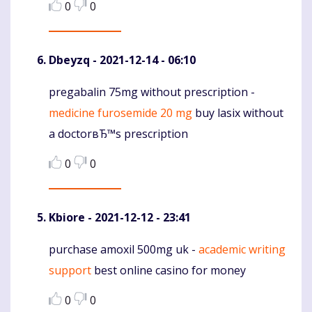
0
0
Dbeyzq
- 2021-12-14 - 06:10
pregabalin 75mg without prescription -
Komentaras
medicine furosemide 20 mg
buy lasix without
a doctorвЂ™s prescription
0
0
Kbiore
- 2021-12-12 - 23:41
purchase amoxil 500mg uk -
academic writing
Komentaras
support
best online casino for money
0
0