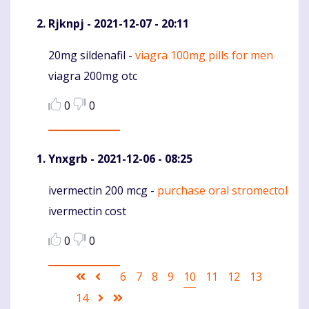
Rjknpj
- 2021-12-07 - 20:11
20mg sildenafil -
viagra 100mg pills for men
Komentaras
viagra 200mg otc
0
0
Ynxgrb
- 2021-12-06 - 08:25
ivermectin 200 mcg -
purchase oral stromectol
Komentaras
ivermectin cost
0
0
Pagination
First
Ankstesnis
Puslapis
6
Puslapis
7
Puslapis
8
Puslapis
9
Current
10
Puslapis
11
Puslapis
12
Puslapis
13
page
puslapis
page
Puslapis
14
Sekantis
Last