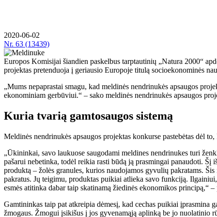
2020-06-02
Nr.
63 (13439)
Europos Komisijai šiandien paskelbus tarptautinių „Natura 2000“ apdov
projektas pretenduoja į geriausio Europoje titulą socioekonominės na
„Mums nepaprastai smagu, kad meldinės nendrinukės apsaugos projektas
ekonominiam gerbūviui.“ – sako meldinės nendrinukės apsaugos proje
Kuria tvarią gamtosaugos sistemą
Meldinės nendrinukės apsaugos projektas konkurse pastebėtas dėl to, 
„Ūkininkai, savo laukuose saugodami meldines nendrinukes turi ženkli
pašarui nebetinka, todėl reikia rasti būdą ją prasmingai panaudoti. Šį 
produktą – žolės granules, kurios naudojamos gyvulių pakratams. Šis n
pakratus. Jų teigimu, produktas puikiai atlieka savo funkciją. Ilgaini
esmės atitinka dabar taip skatinamą žiedinės ekonomikos principą,“ 
Gamtininkas taip pat atkreipia dėmesį, kad cechas puikiai įprasmina g
žmogaus. Žmogui įsikišus į jos gyvenamąją aplinką be jo nuolatinio rūp