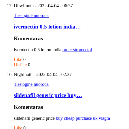
DbwiInoth
- 2022-04-04 - 06:57
Tiesioginė nuoroda
ivermectin 0.5 lotion india…
Komentaras
ivermectin 0.5 lotion india
order stromectol
Like
0
Dislike
0
NtgbInoth
- 2022-04-04 - 02:37
Tiesioginė nuoroda
sildenafil generic price buy…
Komentaras
sildenafil generic price
buy cheap purchase uk viagra
Like
0