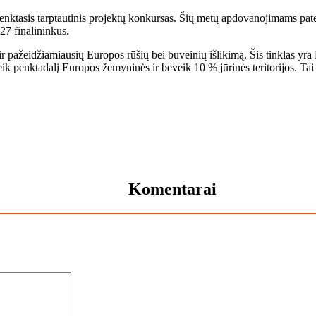
ktasis tarptautinis projektų konkursas. Šių metų apdovanojimams patei
 27 finalininkus.
ių ir pažeidžiamiausių Europos rūšių bei buveinių išlikimą. Šis tinklas y
veik penktadalį Europos žemyninės ir beveik 10 % jūrinės teritorijos. Tai
Komentarai