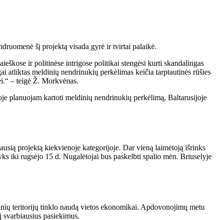
druomenė šį projektą visada gyrė ir tvirtai palaikė.
eškose ir politinėse intrigose politikai stengėsi kurti skandalingas
i atliktas meldinių nendrinukių perkėlimas keičia tarptautinės rūšies
ei.“ – teigė Ž. Morkvėnas.
ijoje planuojam kartoti meldinių nendrinukių perkėlimą, Baltarusijoje
ausią projektą kiekvienoje kategorijoje. Dar vieną laimėtoją išrinks
s iki rugsėjo 15 d. Nugalėtojai bus paskelbti spalio mėn. Briuselyje
tinių teritorijų tinklo naudą vietos ekonomikai. Apdovonojimų metu
į svarbiausius pasiekimus.