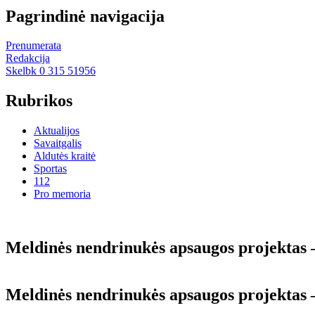
Pagrindinė navigacija
Prenumerata
Redakcija
Skelbk 0 315 51956
Rubrikos
Aktualijos
Savaitgalis
Aldutės kraitė
Sportas
112
Pro memoria
Meldinės nendrinukės apsaugos projektas 
Meldinės nendrinukės apsaugos projektas 