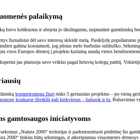
druomenės palaikymą
ų buvo kritikuotas ir abejota jo tikslingumu, tarptautinė gamtininkų ben
ntys žurnalistai dėl savo interesų skleidė melą. Pasiklydę populiarumo pai
iandien galima konstatuoti, jog pūstas melo burbulas subliuško. Sėkminga
reipia visos Europos dėmesį į projekto kuriamą naudą vietos bendruomen
kspertai jau planuoja savo veiklas pagal lietuvių kolegų patirtį. Vokiet
riausių
alininkų
kompetentinga žiuri
rinks 5 geriausius projektus – po vieną geri
omonę konkurse išreikšti gali kiekvienas – balsuok ir tu.
Balsavimas vyk
ms gamtosaugos iniciatyvoms
varkomas „Natura 2000“ teritorijas ir pademonstruoti pridėtinę šio gam
tura 2000“ tinklas būtų sėkmingas, ir atkreipiamas visuomenės dėmesys 