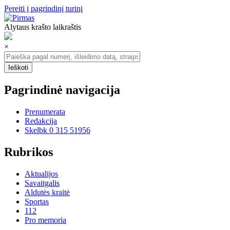
Pereiti į pagrindinį turinį
Alytaus krašto laikraštis
×
Pagrindinė navigacija
Prenumerata
Redakcija
Skelbk 0 315 51956
Rubrikos
Aktualijos
Savaitgalis
Aldutės kraitė
Sportas
112
Pro memoria