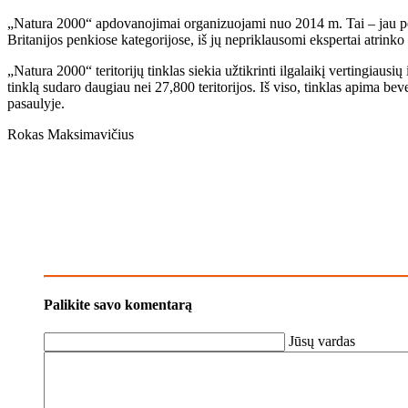
„Natura 2000“ apdovanojimai organizuojami nuo 2014 m. Tai – jau pen
Britanijos penkiose kategorijose, iš jų nepriklausomi ekspertai atrinko
„Natura 2000“ teritorijų tinklas siekia užtikrinti ilgalaikį vertingiaus
tinklą sudaro daugiau nei 27,800 teritorijos. Iš viso, tinklas apima be
pasaulyje.
Rokas Maksimavičius
Palikite savo komentarą
Jūsų vardas