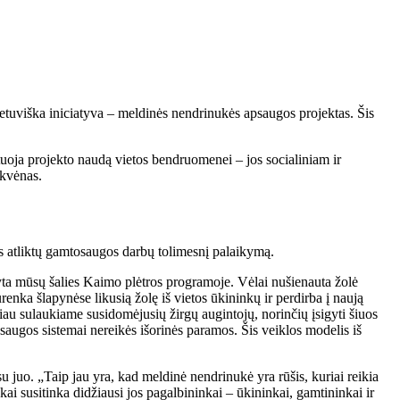
ietuviška iniciatyva – meldinės nendrinukės apsaugos projektas. Šis
uoja projekto naudą vietos bendruomenei – jos socialiniam ir
rkvėnas.
s atliktų gamtosaugos darbų tolimesnį palaikymą.
yta mūsų šalies Kaimo plėtros programoje. Vėlai nušienauta žolė
enka šlapynėse likusią žolę iš vietos ūkininkų ir perdirba į naują
iau sulaukiame susidomėjusių žirgų augintojų, norinčių įsigyti šiuos
osaugos sistemai nereikės išorinės paramos. Šis veiklos modelis iš
juo. „Taip jau yra, kad meldinė nendrinukė yra rūšis, kuriai reikia
ai susitinka didžiausi jos pagalbininkai – ūkininkai, gamtininkai ir