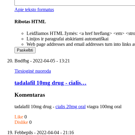
Apie teksto formatus
Ribotas HTML
Leidžiamos HTML žymės: <a href hreflang> <em> <strong
Linijos ir paragrafai atskiriami automatiškai
Web page addresses and email addresses turn into links a
Bndfbg
- 2022-04-05 - 13:21
Tiesioginė nuoroda
tadalafil 10mg drug - cialis…
Komentaras
tadalafil 10mg drug -
cialis 20mg oral
viagra 100mg oral
Like
0
Dislike
0
Febbepils
- 2022-04-04 - 21:16