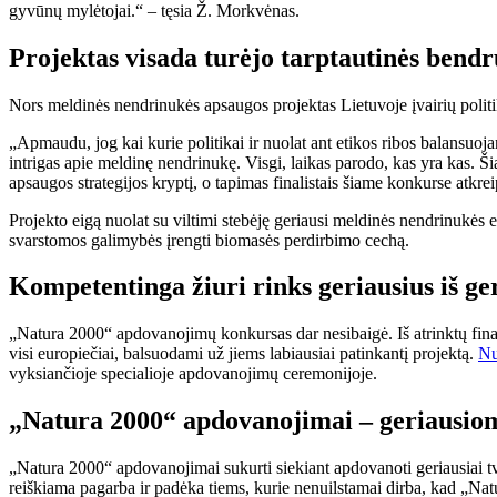
gyvūnų mylėtojai.“ – tęsia Ž. Morkvėnas.
Projektas visada turėjo tarptautinės ben
Nors meldinės nendrinukės apsaugos projektas Lietuvoje įvairių politik
„Apmaudu, jog kai kurie politikai ir nuolat ant etikos ribos balansuoja
intrigas apie meldinę nendrinukę. Visgi, laikas parodo, kas yra kas. Š
apsaugos strategijos kryptį, o tapimas finalistais šiame konkurse atk
Projekto eigą nuolat su viltimi stebėję geriausi meldinės nendrinukės e
svarstomos galimybės įrengti biomasės perdirbimo cechą.
Kompetentinga žiuri rinks geriausius iš ge
„Natura 2000“ apdovanojimų konkursas dar nesibaigė. Iš atrinktų fin
visi europiečiai, balsuodami už jiems labiausiai patinkantį projektą.
Nu
vyksiančioje specialioje apdovanojimų ceremonijoje.
„Natura 2000“ apdovanojimai – geriausio
„Natura 2000“ apdovanojimai sukurti siekiant apdovanoti geriausiai t
reiškiama pagarba ir padėka tiems, kurie nenuilstamai dirba, kad „Na