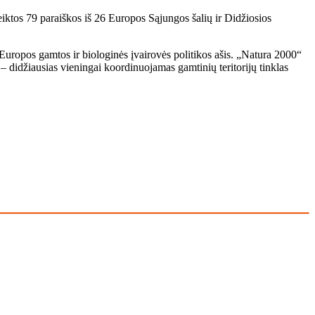
ktos 79 paraiškos iš 26 Europos Sąjungos šalių ir Didžiosios
ra Europos gamtos ir biologinės įvairovės politikos ašis. „Natura 2000“
 – didžiausias vieningai koordinuojamas gamtinių teritorijų tinklas