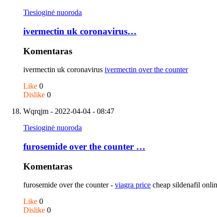
Tiesioginė nuoroda
ivermectin uk coronavirus…
Komentaras
ivermectin uk coronavirus
ivermectin over the counter
Like
0
Dislike
0
Wqrqjm
- 2022-04-04 - 08:47
Tiesioginė nuoroda
furosemide over the counter …
Komentaras
furosemide over the counter -
viagra price
cheap sildenafil onli
Like
0
Dislike
0