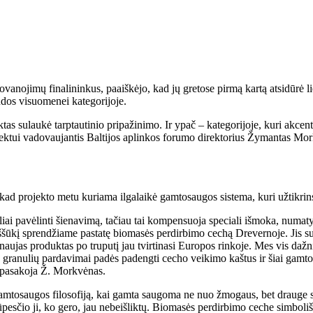
anojimų finalininkus, paaiškėjo, kad jų gretose pirmą kartą atsidūrė l
udos visuomenei kategorijoje.
 sulaukė tarptautinio pripažinimo. Ir ypač – kategorijoje, kuri akcent
ktui vadovaujantis Baltijos aplinkos forumo direktorius Žymantas Mo
kad projekto metu kuriama ilgalaikė gamtosaugos sistema, kuri užtikrin
ai pavėlinti šienavimą, tačiau tai kompensuoja speciali išmoka, numat
iššūkį sprendžiame pastatę biomasės perdirbimo cechą Drevernoje. Jis sur
aujas produktas po truputį jau tvirtinasi Europos rinkoje. Mes vis dažn
ui, granulių pardavimai padės padengti cecho veikimo kaštus ir šiai gamt
– pasakoja Ž. Morkvėnas.
amtosaugos filosofiją, kai gamta saugoma ne nuo žmogaus, bet drauge su 
esčio ji, ko gero, jau nebeišliktų. Biomasės perdirbimo ceche simbolišk