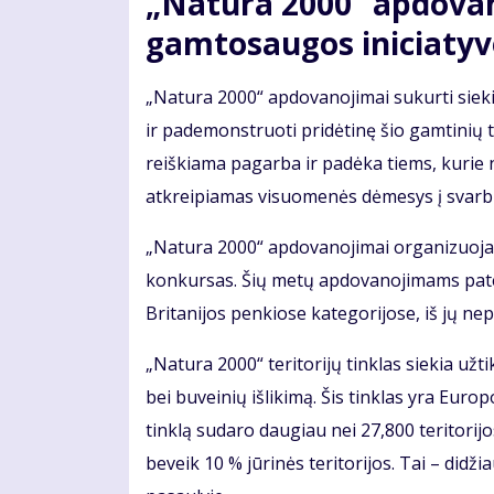
„Natura 2000“ apdovan
gamtosaugos iniciaty
„Natura 2000“ apdovanojimai sukurti sieki
ir pademonstruoti pridėtinę šio gamtinių 
reiškiama pagarba ir padėka tiems, kurie 
atkreipiamas visuomenės dėmesys į svarb
„Natura 2000“ apdovanojimai organizuojam
konkursas. Šių metų apdovanojimams patei
Britanijos penkiose kategorijose, iš jų nep
„Natura 2000“ teritorijų tinklas siekia užti
bei buveinių išlikimą. Šis tinklas yra Euro
tinklą sudaro daugiau nei 27,800 teritorij
beveik 10 % jūrinės teritorijos. Tai – didž