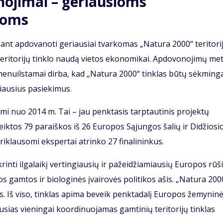
ojimai – geriausioms
voms
ant apdovanoti geriausiai tvarkomas „Natura 2000“ teritori
teritorijų tinklo naudą vietos ekonomikai. Apdovonojimų me
nenuilstamai dirba, kad „Natura 2000“ tinklas būtų sėkminga
iausius pasiekimus.
i nuo 2014 m. Tai – jau penktasis tarptautinis projektų
ktos 79 paraiškos iš 26 Europos Sąjungos šalių ir Didžiosi
riklausomi ekspertai atrinko 27 finalininkus.
krinti ilgalaikį vertingiausių ir pažeidžiamiausių Europos rūš
pos gamtos ir biologinės įvairovės politikos ašis. „Natura 200
os. Iš viso, tinklas apima beveik penktadalį Europos žemyninė
iausias vieningai koordinuojamas gamtinių teritorijų tinklas