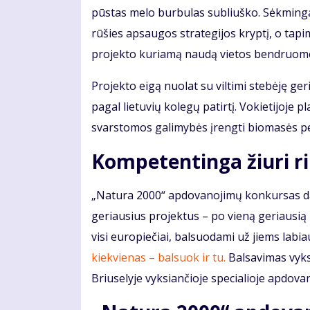
pūstas melo burbulas subliuško. Sėkmingai
rūšies apsaugos strategijos kryptį, o tapi
projekto kuriamą naudą vietos bendruomen
Projekto eigą nuolat su viltimi stebėję ge
pagal lietuvių kolegų patirtį. Vokietijoje 
svarstomos galimybės įrengti biomasės p
Kompetentinga žiuri ri
„Natura 2000“ apdovanojimų konkursas dar
geriausius projektus – po vieną geriausią 
visi europiečiai, balsuodami už jiems labia
kiekvienas – balsuok ir tu.
Balsavimas vyks 
Briuselyje vyksiančioje specialioje apdova