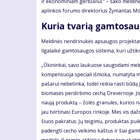
ir ekonominiam gerbūviui.“ – sako meldin
aplinkos forumo direktorius Žymantas M
Kuria tvarią gamtosau
Meldinės nendrinukės apsaugos projektas
ilgalaikė gamtosaugos sistema, kuri užtik
„Ūkininkai, savo laukuose saugodami meldin
kompensuoja speciali išmoka, numatyta mū
pašarui nebetinka, todėl reikia rasti būdą
biomasės perdirbimo cechą Drevernoje. Jis 
naują produktą – žolės granules, kurios 
jau tvirtinasi Europos rinkoje. Mes vis da
šiuos pakratus. Jų teigimu, produktas puiki
padengti cecho veikimo kaštus ir šiai gam