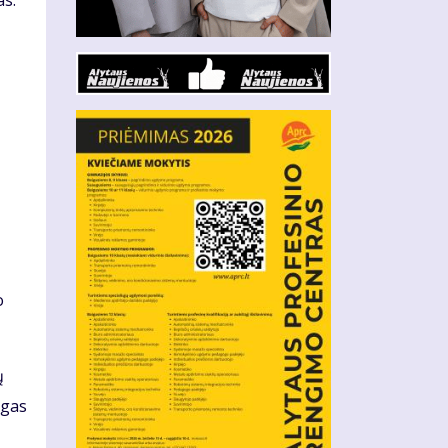
as.
o
ų
ngas