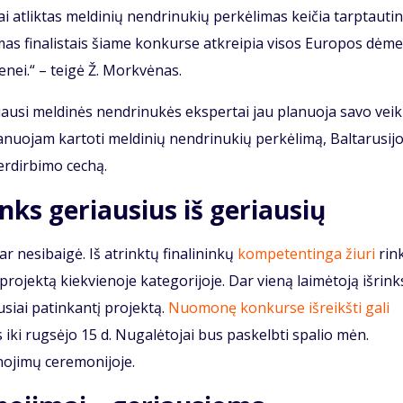
 atliktas meldinių nendrinukių perkėlimas keičia tarptauti
mas finalistais šiame konkurse atkreipia visos Europos dėmes
ei.“ – teigė Ž. Morkvėnas.
riausi meldinės nendrinukės ekspertai jau planuoja savo veik
planuojam kartoti meldinių nendrinukių perkėlimą, Baltarusijo
erdirbimo cechą.
nks geriausius iš geriausių
 nesibaigė. Iš atrinktų finalininkų
kompetentinga žiuri
rin
projektą kiekvienoje kategorijoje. Dar vieną laimėtoją išrink
usiai patinkantį projektą.
Nuomonę konkurse išreikšti gali
iki rugsėjo 15 d. Nugalėtojai bus paskelbti spalio mėn.
nojimų ceremonijoje.