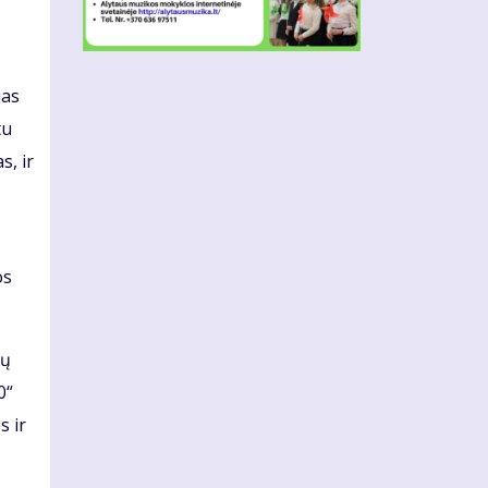
jas
tu
s, ir
os
ių
0“
s ir