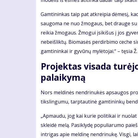
modelis iš esmės atitinka dabar taip skat
Gamtininkas taip pat atkreipia dėmesį, ka
saugoma ne nuo žmogaus, bet drauge su juo
reikia žmogaus. Žmogui įsikišus į jos gyven
nebeišliktų. Biomasės perdirbimo ceche sim
gamtininkai ir gyvūnų mylėtojai.“ – tęsia 
Projektas visada turė
palaikymą
Nors meldinės nendrinukės apsaugos projek
tikslingumu, tarptautinė gamtininkų bendru
„Apmaudu, jog kai kurie politikai ir nuolat
skleidė melą. Pasiklydę populiarumo paiešk
intrigas apie meldinę nendrinukę. Visgi, la