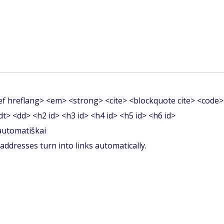
f hreflang> <em> <strong> <cite> <blockquote cite> <code>
<dt> <dd> <h2 id> <h3 id> <h4 id> <h5 id> <h6 id>
 automatiškai
ddresses turn into links automatically.