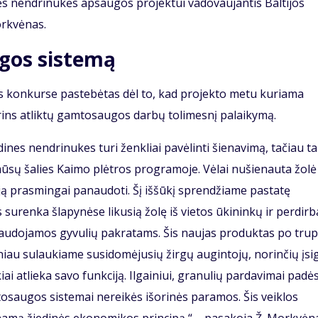
ės nendrinukės apsaugos projektui vadovaujantis Baltijos
orkvėnas.
gos sistemą
 konkurse pastebėtas dėl to, kad projekto metu kuriama
rins atliktų gamtosaugos darbų tolimesnį palaikymą.
es nendrinukes turi ženkliai pavėlinti šienavimą, tačiau ta
sų šalies Kaimo plėtros programoje. Vėlai nušienauta žolė
 ją prasmingai panaudoti. Šį iššūkį sprendžiame pastatę
surenka šlapynėse likusią žolę iš vietos ūkininkų ir perdirba
naudojamos gyvulių pakratams. Šis naujas produktas po trup
žniau sulaukiame susidomėjusių žirgų augintojų, norinčių įsig
ai atlieka savo funkciją. Ilgainiui, granulių pardavimai padė
tosaugos sistemai nereikės išorinės paramos. Šis veiklos