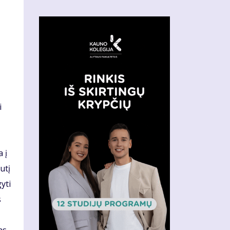
i
 į
utį
yti
s