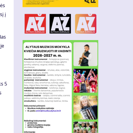
nės
į į
las
je
ks 5
s