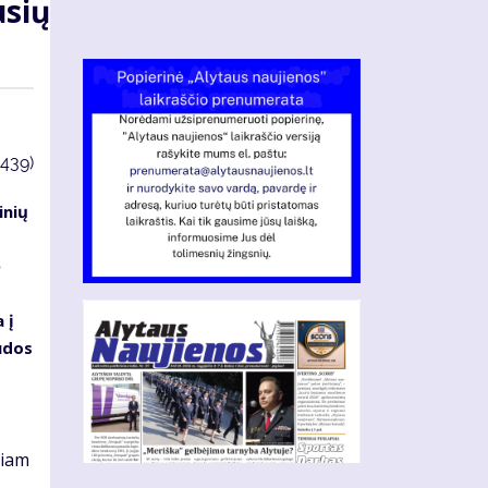
usių
3439)
inių
ė
 į
udos
niam