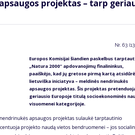
apsaugos projektas – tarp geria
Nr.
63 (1
Europos Komisijai šiandien paskelbus tarptaut
„Natura 2000“ apdovanojimų finalininkus,
paaiškėjo, kad jų gretose pirmą kartą atsidūr
lietuviška iniciatyva – meldinės nendrinukės
apsaugos projektas. Šis projektas pretenduoja
geriausio Europoje titulą socioekonominės na
visuomenei kategorijoje.
endrinukės apsaugos projektas sulaukė tarptautinio
 akcentuoja projekto naudą vietos bendruomenei – jos sociali