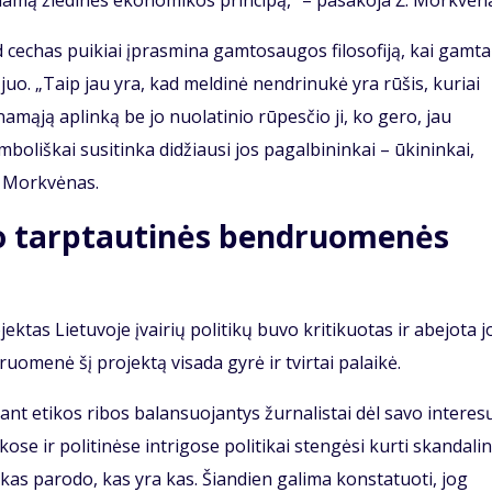
inamą žiedinės ekonomikos principą,“ – pasakoja Ž. Morkvėn
d cechas puikiai įprasmina gamtosaugos filosofiją, kai gamta
. „Taip jau yra, kad meldinė nendrinukė yra rūšis, kuriai
amąją aplinką be jo nuolatinio rūpesčio ji, ko gero, jau
boliškai susitinka didžiausi jos pagalbininkai – ūkininkai,
Ž. Morkvėnas.
jo tarptautinės bendruomenės
tas Lietuvoje įvairių politikų buvo kritikuotas ir abejota j
omenė šį projektą visada gyrė ir tvirtai palaikė.
 ant etikos ribos balansuojantys žurnalistai dėl savo interes
ose ir politinėse intrigose politikai stengėsi kurti skandali
ikas parodo, kas yra kas. Šiandien galima konstatuoti, jog