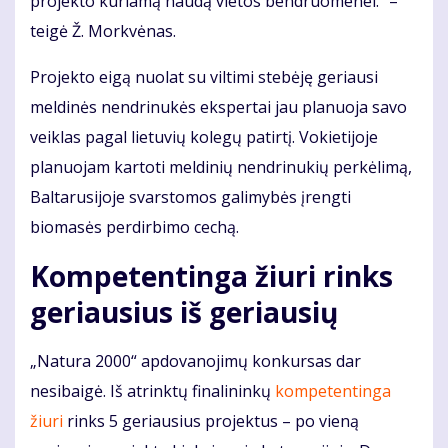
projekto kuriamą naudą vietos bendruomenei.“ –
teigė Ž. Morkvėnas.
Projekto eigą nuolat su viltimi stebėję geriausi
meldinės nendrinukės ekspertai jau planuoja savo
veiklas pagal lietuvių kolegų patirtį. Vokietijoje
planuojam kartoti meldinių nendrinukių perkėlimą,
Baltarusijoje svarstomos galimybės įrengti
biomasės perdirbimo cechą.
Kompetentinga žiuri rinks
geriausius iš geriausių
„Natura 2000“ apdovanojimų konkursas dar
nesibaigė. Iš atrinktų finalininkų
kompetentinga
žiuri
rinks 5 geriausius projektus – po vieną