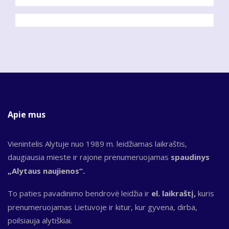
Apie mus
Vienintelis Alytuje nuo 1989 m. leidžiamas laikraštis,
daugiausia mieste ir rajone prenumeruojamas
spaudinys
„Alytaus naujienos“.
To paties pavadinimo bendrovė leidžia ir
el. laikraštį,
kuris
prenumeruojamas Lietuvoje ir kitur, kur gyvena, dirba,
poilsiauja alytiškiai.