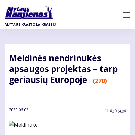
Pereiti
į
pagrindinį
ALYTAUS KRAŠTO LAIKRAŠTIS
turinį
Meldinės nendrinukės
apsaugos projektas – tarp
geriausių Europoje
(270)
2020-06-02
Nr.
63 (13439)