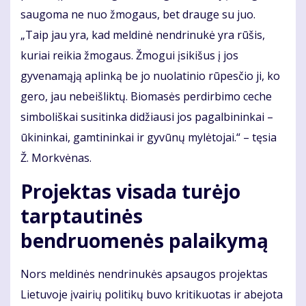
saugoma ne nuo žmogaus, bet drauge su juo.
„Taip jau yra, kad meldinė nendrinukė yra rūšis,
kuriai reikia žmogaus. Žmogui įsikišus į jos
gyvenamąją aplinką be jo nuolatinio rūpesčio ji, ko
gero, jau nebeišliktų. Biomasės perdirbimo ceche
simboliškai susitinka didžiausi jos pagalbininkai –
ūkininkai, gamtininkai ir gyvūnų mylėtojai.“ – tęsia
Ž. Morkvėnas.
Projektas visada turėjo
tarptautinės
bendruomenės palaikymą
Nors meldinės nendrinukės apsaugos projektas
Lietuvoje įvairių politikų buvo kritikuotas ir abejota