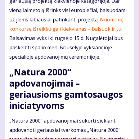
geriausią projektą kiekvienoje kategorijoje. Dar
vieną laimėtoją išrinks visi europiečiai, balsuodami
už jiems labiausiai patinkantį projektą.
Nuomonę
konkurse išreikšti gali kiekvienas – balsuok ir tu.
Balsavimas vyks iki rugsėjo 15 d. Nugalėtojai bus
paskelbti spalio mėn. Briuselyje vyksiančioje
specialioje apdovanojimų ceremonijoje.
„Natura 2000“
apdovanojimai –
geriausioms gamtosaugos
iniciatyvoms
„Natura 2000“ apdovanojimai sukurti siekiant
apdovanoti geriausiai tvarkomas „Natura 2000“