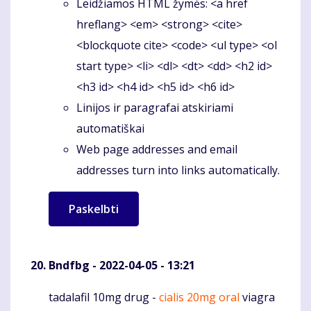
Leidžiamos HTML žymės: <a href
hreflang> <em> <strong> <cite>
<blockquote cite> <code> <ul type> <ol
start type> <li> <dl> <dt> <dd> <h2 id>
<h3 id> <h4 id> <h5 id> <h6 id>
Linijos ir paragrafai atskiriami
automatiškai
Web page addresses and email
addresses turn into links automatically.
Bndfbg
- 2022-04-05 - 13:21
tadalafil 10mg drug -
cialis 20mg oral
viagra
Komentaras