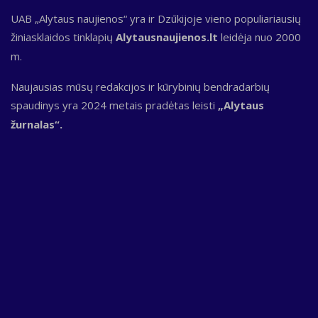
UAB „Alytaus naujienos“ yra ir Dzūkijoje vieno populiariausių
žiniasklaidos tinklapių
Alytausnaujienos.lt
leidėja nuo 2000
m.
Naujausias mūsų redakcijos ir kūrybinių bendradarbių
spaudinys yra 2024 metais pradėtas leisti
„Alytaus
žurnalas“.