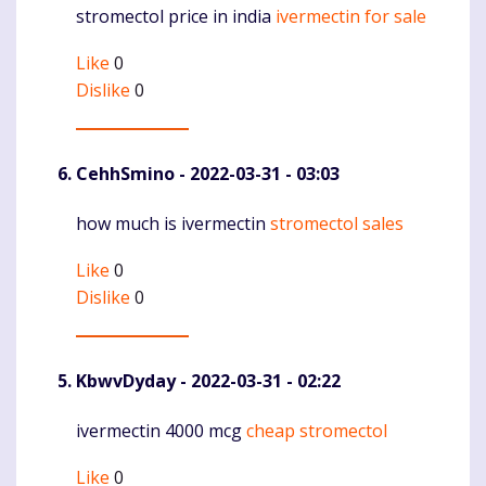
stromectol price in india
ivermectin for sale
Komentaras
Like
0
Dislike
0
CehhSmino
- 2022-03-31 - 03:03
how much is ivermectin
stromectol sales
Komentaras
Like
0
Dislike
0
KbwvDyday
- 2022-03-31 - 02:22
ivermectin 4000 mcg
cheap stromectol
Komentaras
Like
0