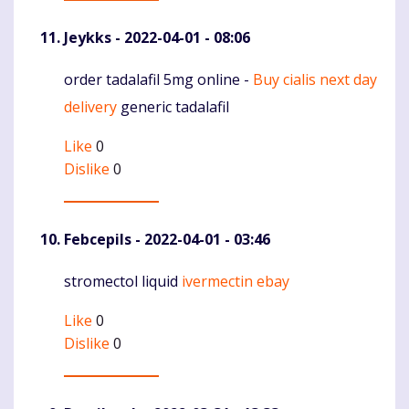
Jeykks
- 2022-04-01 - 08:06
order tadalafil 5mg online -
Buy cialis next day
Komentaras
delivery
generic tadalafil
Like
0
Dislike
0
Febcepils
- 2022-04-01 - 03:46
stromectol liquid
ivermectin ebay
Komentaras
Like
0
Dislike
0