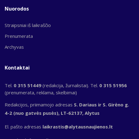
Nuorodos
Straipsniai iš laikraščio
Prenumerata
Archyvas
Kontaktai
Tel.
0 315 51449
(redakcija, žurnalistai). Tel.
0 315 51956
(prenumerata, reklama, skelbimai)
Redakcijos, priimamojo adresas
S. Dariaus ir S. Girėno g.
4-2 (nuo gatvės pusės), LT-62137, Alytus
El. pašto adresas
laikrastis@alytausnaujienos.lt