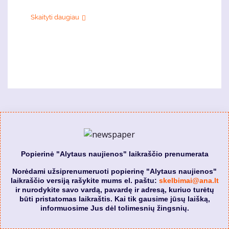
Skaityti daugiau
Popierinė "Alytaus naujienos" laikraščio prenumerata
Norėdami užsiprenumeruoti popierinę "Alytaus naujienos"
laikraščio versiją rašykite mums el. paštu:
skelbimai@ana.lt
ir nurodykite savo vardą, pavardę ir adresą, kuriuo turėtų
būti pristatomas laikraštis. Kai tik gausime jūsų laišką,
informuosime Jus dėl tolimesnių žingsnių.