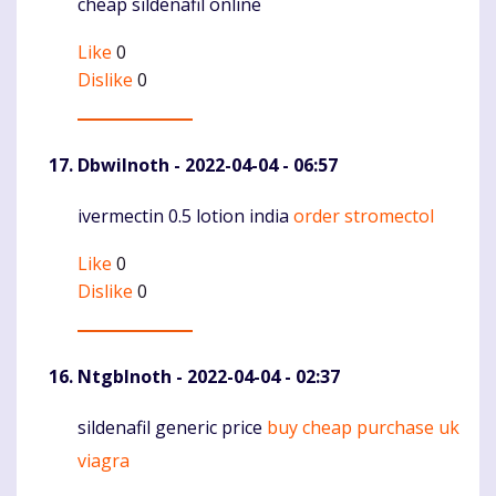
cheap sildenafil online
Like
0
Dislike
0
DbwiInoth
- 2022-04-04 - 06:57
ivermectin 0.5 lotion india
order stromectol
Komentaras
Like
0
Dislike
0
NtgbInoth
- 2022-04-04 - 02:37
sildenafil generic price
buy cheap purchase uk
Komentaras
viagra