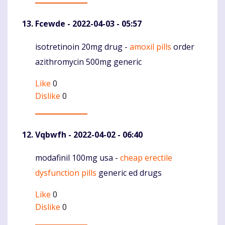
Fcewde
- 2022-04-03 - 05:57
isotretinoin 20mg drug -
amoxil pills
order
Komentaras
azithromycin 500mg generic
Like
0
Dislike
0
Vqbwfh
- 2022-04-02 - 06:40
modafinil 100mg usa -
cheap erectile
Komentaras
dysfunction pills
generic ed drugs
Like
0
Dislike
0