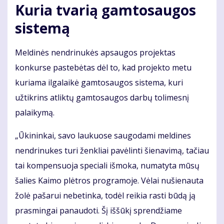
Kuria tvarią gamtosaugos
sistemą
Meldinės nendrinukės apsaugos projektas
konkurse pastebėtas dėl to, kad projekto metu
kuriama ilgalaikė gamtosaugos sistema, kuri
užtikrins atliktų gamtosaugos darbų tolimesnį
palaikymą.
„Ūkininkai, savo laukuose saugodami meldines
nendrinukes turi ženkliai pavėlinti šienavimą, tačiau
tai kompensuoja speciali išmoka, numatyta mūsų
šalies Kaimo plėtros programoje. Vėlai nušienauta
žolė pašarui nebetinka, todėl reikia rasti būdą ją
prasmingai panaudoti. Šį iššūkį sprendžiame