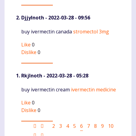
DjjyInoth
- 2022-03-28 - 09:56
buy ivermectin canada
stromectol 3mg
Komentaras
Like
0
Dislike
0
RkjInoth
- 2022-03-28 - 05:28
buy ivermectin cream
ivermectin medicine
Komentaras
Like
0
Dislike
0
Pagination
First
Ankstesnis
Puslapis
2
Puslapis
3
Puslapis
4
Puslapis
5
Current
6
Puslapis
7
Puslapis
8
Puslapis
9
Puslapis
10
page
puslapis
page
Sekantis
Last