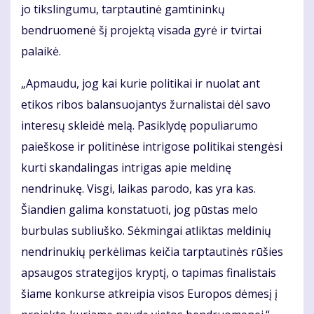
jo tikslingumu, tarptautinė gamtininkų
bendruomenė šį projektą visada gyrė ir tvirtai
palaikė.
„Apmaudu, jog kai kurie politikai ir nuolat ant
etikos ribos balansuojantys žurnalistai dėl savo
interesų skleidė melą. Pasiklydę populiarumo
paieškose ir politinėse intrigose politikai stengėsi
kurti skandalingas intrigas apie meldinę
nendrinukę. Visgi, laikas parodo, kas yra kas.
Šiandien galima konstatuoti, jog pūstas melo
burbulas subliuško. Sėkmingai atliktas meldinių
nendrinukių perkėlimas keičia tarptautinės rūšies
apsaugos strategijos kryptį, o tapimas finalistais
šiame konkurse atkreipia visos Europos dėmesį į