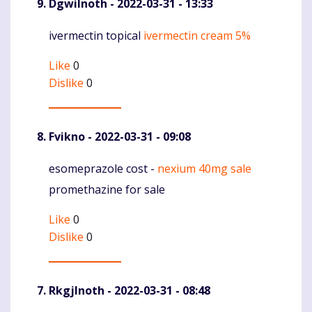
DgwiInoth
- 2022-03-31 - 13:33
ivermectin topical
ivermectin cream 5%
Komentaras
Like
0
Dislike
0
Fvikno
- 2022-03-31 - 09:08
esomeprazole cost -
nexium 40mg sale
Komentaras
promethazine for sale
Like
0
Dislike
0
RkgjInoth
- 2022-03-31 - 08:48