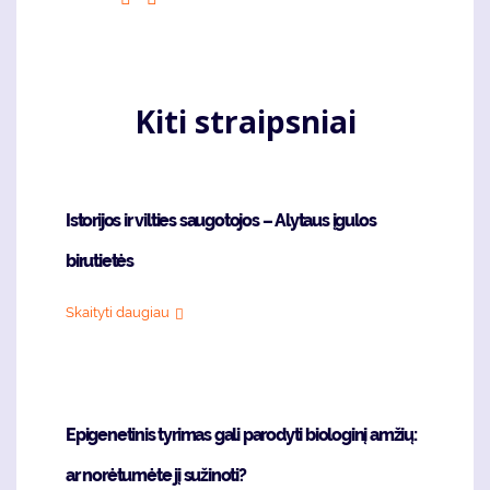
puslapis
page
Kiti straipsniai
Istorijos ir vilties saugotojos – Alytaus įgulos
birutietės
Skaityti daugiau
Epigenetinis tyrimas gali parodyti biologinį amžių:
ar norėtumėte jį sužinoti?