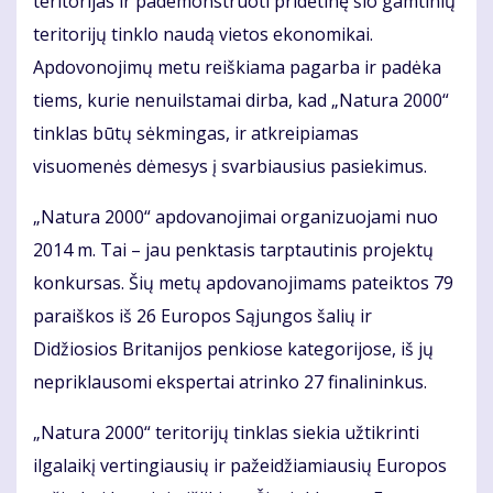
teritorijas ir pademonstruoti pridėtinę šio gamtinių
teritorijų tinklo naudą vietos ekonomikai.
Apdovonojimų metu reiškiama pagarba ir padėka
tiems, kurie nenuilstamai dirba, kad „Natura 2000“
tinklas būtų sėkmingas, ir atkreipiamas
visuomenės dėmesys į svarbiausius pasiekimus.
„Natura 2000“ apdovanojimai organizuojami nuo
2014 m. Tai – jau penktasis tarptautinis projektų
konkursas. Šių metų apdovanojimams pateiktos 79
paraiškos iš 26 Europos Sąjungos šalių ir
Didžiosios Britanijos penkiose kategorijose, iš jų
nepriklausomi ekspertai atrinko 27 finalininkus.
„Natura 2000“ teritorijų tinklas siekia užtikrinti
ilgalaikį vertingiausių ir pažeidžiamiausių Europos