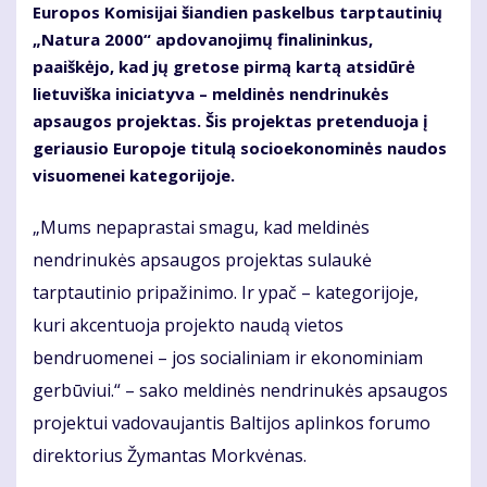
Europos Komisijai šiandien paskelbus tarptautinių
„Natura 2000“ apdovanojimų finalininkus,
paaiškėjo, kad jų gretose pirmą kartą atsidūrė
lietuviška iniciatyva – meldinės nendrinukės
apsaugos projektas. Šis projektas pretenduoja į
geriausio Europoje titulą socioekonominės naudos
visuomenei kategorijoje.
„Mums nepaprastai smagu, kad meldinės
nendrinukės apsaugos projektas sulaukė
tarptautinio pripažinimo. Ir ypač – kategorijoje,
kuri akcentuoja projekto naudą vietos
bendruomenei – jos socialiniam ir ekonominiam
gerbūviui.“ – sako meldinės nendrinukės apsaugos
projektui vadovaujantis Baltijos aplinkos forumo
direktorius Žymantas Morkvėnas.