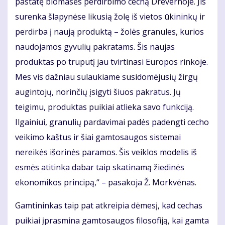
pastatę biomasės perdirbimo cechą Drevernoje. Jis
surenka šlapynėse likusią žolę iš vietos ūkininkų ir
perdirba į naują produktą – žolės granules, kurios
naudojamos gyvulių pakratams. Šis naujas
produktas po truputį jau tvirtinasi Europos rinkoje.
Mes vis dažniau sulaukiame susidomėjusių žirgų
augintojų, norinčių įsigyti šiuos pakratus. Jų
teigimu, produktas puikiai atlieka savo funkciją.
Ilgainiui, granulių pardavimai padės padengti cecho
veikimo kaštus ir šiai gamtosaugos sistemai
nereikės išorinės paramos. Šis veiklos modelis iš
esmės atitinka dabar taip skatinamą žiedinės
ekonomikos principą,“ – pasakoja Ž. Morkvėnas.
Gamtininkas taip pat atkreipia dėmesį, kad cechas
puikiai įprasmina gamtosaugos filosofiją, kai gamta