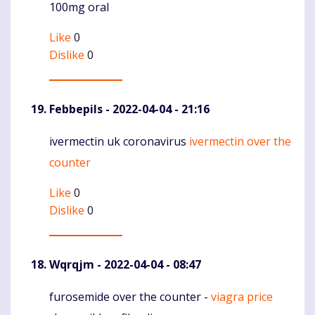
100mg oral
Like
0
Dislike
0
Febbepils
- 2022-04-04 - 21:16
ivermectin uk coronavirus
ivermectin over the
Komentaras
counter
Like
0
Dislike
0
Wqrqjm
- 2022-04-04 - 08:47
furosemide over the counter -
viagra price
Komentaras