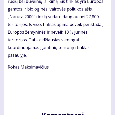
rūšių bei buveinių išlikimą. Šis tinklas yra Europos
gamtos ir biologinės įvairovės politikos ašis.
„Natura 2000“ tinklą sudaro daugiau nei 27,800
teritorijos. Iš viso, tinklas apima beveik penktadalį
Europos žemyninės ir beveik 10 % jūrinės
teritorijos. Tai – didžiausias vieningai
koordinuojamas gamtinių teritorijų tinklas
pasaulyje.
Rokas Maksimavičius