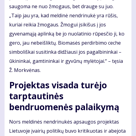
saugoma ne nuo žmogaus, bet drauge su juo.
„Taip jau yra, kad meldinė nendrinukė yra rūšis,
kuriai reikia žmogaus. Žmogui įsikišus į jos
gyvenamąją aplinką be jo nuolatinio rūpesčio ji, ko
gero, jau nebeišliktų. Biomasės perdirbimo ceche
simboliškai susitinka didžiausi jos pagalbininkai –
ūkininkai, gamtininkai ir gyvūnų mylėtojai.“ – tęsia
Ž. Morkvėnas.
Projektas visada turėjo
tarptautinės
bendruomenės palaikymą
Nors meldinės nendrinukės apsaugos projektas
Lietuvoje įvairių politikų buvo kritikuotas ir abejota