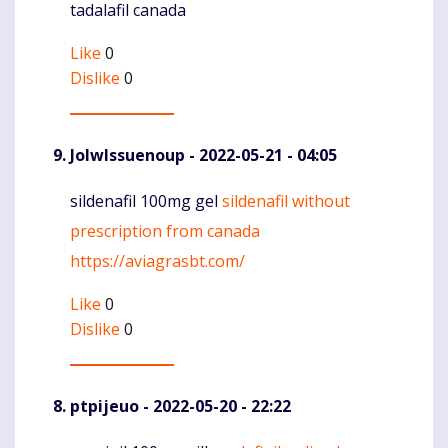
tadalafil canada
Like
0
Dislike
0
JolwIssuenoup
- 2022-05-21 - 04:05
sildenafil 100mg gel
sildenafil without
Komentaras
prescription from canada
https://aviagrasbt.com/
Like
0
Dislike
0
ptpijeuo
- 2022-05-20 - 22:22