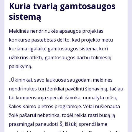
Kuria tvarią gamtosaugos
sistemą
Meldinės nendrinukės apsaugos projektas
konkurse pastebėtas dėl to, kad projekto metu
kuriama ilgalaikė gamtosaugos sistema, kuri
užtikrins atliktų gamtosaugos darbų tolimesnį
palaikymą.
„Ūkininkai, savo laukuose saugodami meldines
nendrinukes turi ženkliai pavėlinti šienavimą, tačiau
tai kompensuoja speciali išmoka, numatyta mūsų
šalies Kaimo plėtros programoje. Vėlai nušienauta
žolė pašarui nebetinka, todėl reikia rasti būdą ją
prasmingai panaudoti. Šį iššūkį sprendžiame