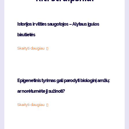
Istorijos ir vilties saugotojos – Alytaus įgulos
birutietės
Skaityti daugiau
Epigenetinis tyrimas gali parodyti biologinį amžių:
ar norėtumėte jį sužinoti?
Skaityti daugiau