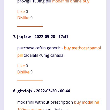
provigil 100mg pill
modafinil online buy
Komentaras
Like
0
Dislike
0
Jkqfxw
- 2022-05-20 - 17:41
purchase ceftin generic -
buy methocarbamol
Komentaras
pill
tadalafil 40mg canada
Like
0
Dislike
0
gitciojx
- 2022-05-20 - 00:44
modafinil without prescription
buy modafinil
Komentaras
100mg online
modafinil pills