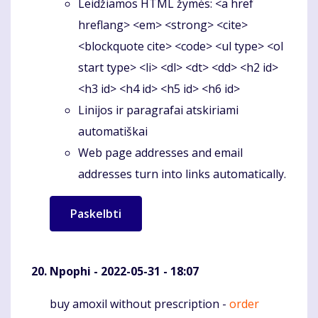
Leidžiamos HTML žymės: <a href
hreflang> <em> <strong> <cite>
<blockquote cite> <code> <ul type> <ol
start type> <li> <dl> <dt> <dd> <h2 id>
<h3 id> <h4 id> <h5 id> <h6 id>
Linijos ir paragrafai atskiriami
automatiškai
Web page addresses and email
addresses turn into links automatically.
Npophi
- 2022-05-31 - 18:07
buy amoxil without prescription -
order
Komentaras