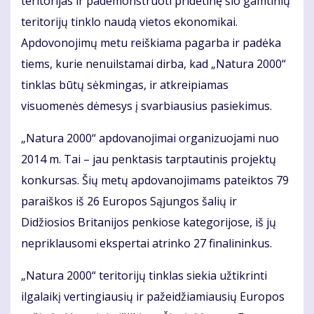
teritorijas ir pademonstruoti pridėtinę šio gamtinių
teritorijų tinklo naudą vietos ekonomikai.
Apdovonojimų metu reiškiama pagarba ir padėka
tiems, kurie nenuilstamai dirba, kad „Natura 2000“
tinklas būtų sėkmingas, ir atkreipiamas
visuomenės dėmesys į svarbiausius pasiekimus.
„Natura 2000“ apdovanojimai organizuojami nuo
2014 m. Tai – jau penktasis tarptautinis projektų
konkursas. Šių metų apdovanojimams pateiktos 79
paraiškos iš 26 Europos Sąjungos šalių ir
Didžiosios Britanijos penkiose kategorijose, iš jų
nepriklausomi ekspertai atrinko 27 finalininkus.
„Natura 2000“ teritorijų tinklas siekia užtikrinti
ilgalaikį vertingiausių ir pažeidžiamiausių Europos