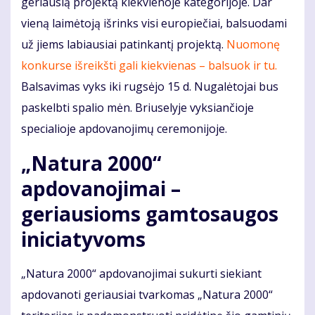
geriausią projektą kiekvienoje kategorijoje. Dar
vieną laimėtoją išrinks visi europiečiai, balsuodami
už jiems labiausiai patinkantį projektą.
Nuomonę
konkurse išreikšti gali kiekvienas – balsuok ir tu.
Balsavimas vyks iki rugsėjo 15 d. Nugalėtojai bus
paskelbti spalio mėn. Briuselyje vyksiančioje
specialioje apdovanojimų ceremonijoje.
„Natura 2000“
apdovanojimai –
geriausioms gamtosaugos
iniciatyvoms
„Natura 2000“ apdovanojimai sukurti siekiant
apdovanoti geriausiai tvarkomas „Natura 2000“