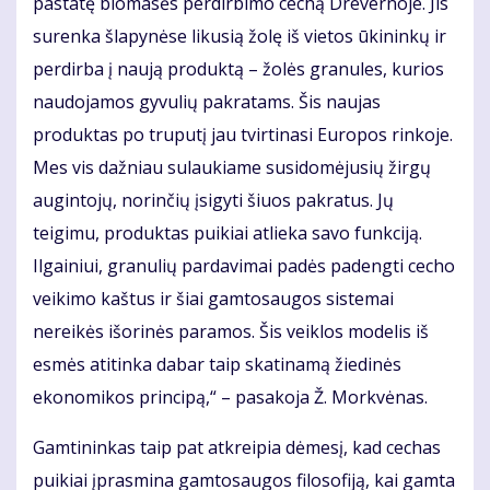
pastatę biomasės perdirbimo cechą Drevernoje. Jis
surenka šlapynėse likusią žolę iš vietos ūkininkų ir
perdirba į naują produktą – žolės granules, kurios
naudojamos gyvulių pakratams. Šis naujas
produktas po truputį jau tvirtinasi Europos rinkoje.
Mes vis dažniau sulaukiame susidomėjusių žirgų
augintojų, norinčių įsigyti šiuos pakratus. Jų
teigimu, produktas puikiai atlieka savo funkciją.
Ilgainiui, granulių pardavimai padės padengti cecho
veikimo kaštus ir šiai gamtosaugos sistemai
nereikės išorinės paramos. Šis veiklos modelis iš
esmės atitinka dabar taip skatinamą žiedinės
ekonomikos principą,“ – pasakoja Ž. Morkvėnas.
Gamtininkas taip pat atkreipia dėmesį, kad cechas
puikiai įprasmina gamtosaugos filosofiją, kai gamta