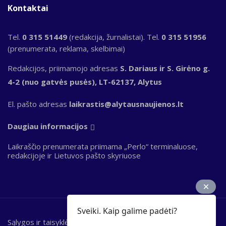
Kontaktai
Tel.
0 315 51449
(redakcija, žurnalistai). Tel.
0 315 51956
(prenumerata, reklama, skelbimai)
Redakcijos, priimamojo adresas
S. Dariaus ir S. Girėno g.
4-2 (nuo gatvės pusės), LT-62137, Alytus
El. pašto adresas
laikrastis@alytausnaujienos.lt
Daugiau informacijos
Laikraščio prenumerata priimama „Perlo“ terminaluose,
redakcijoje ir Lietuvos pašto skyriuose
Sveiki. Kaip galime padėti?
Sąlygos ir taisyklės
Bottom