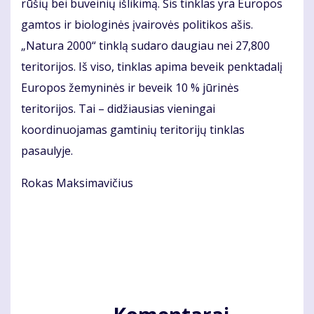
rūšių bei buveinių išlikimą. Šis tinklas yra Europos
gamtos ir biologinės įvairovės politikos ašis.
„Natura 2000“ tinklą sudaro daugiau nei 27,800
teritorijos. Iš viso, tinklas apima beveik penktadalį
Europos žemyninės ir beveik 10 % jūrinės
teritorijos. Tai – didžiausias vieningai
koordinuojamas gamtinių teritorijų tinklas
pasaulyje.
Rokas Maksimavičius