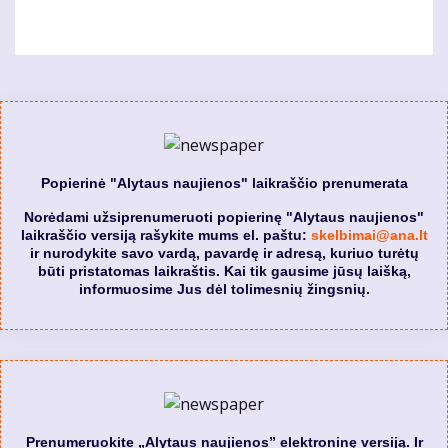
Popierinė "Alytaus naujienos" laikraščio prenumerata
Norėdami užsiprenumeruoti popierinę "Alytaus naujienos"
laikraščio versiją rašykite mums el. paštu:
skelbimai@ana.lt
ir nurodykite savo vardą, pavardę ir adresą, kuriuo turėtų
būti pristatomas laikraštis. Kai tik gausime jūsų laišką,
informuosime Jus dėl tolimesnių žingsnių.
Prenumeruokite „Alytaus naujienos” elektroninę versiją. Ir