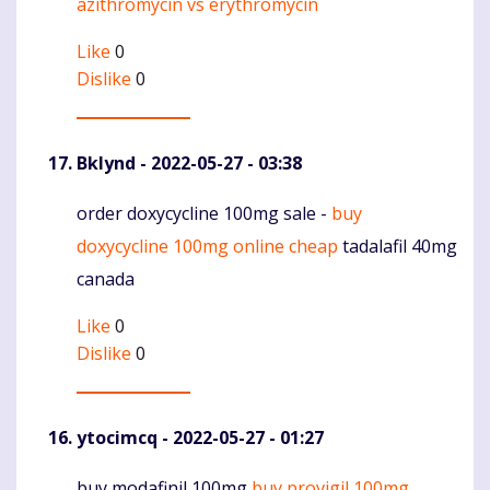
azithromycin vs erythromycin
Komentaras
Like
0
Dislike
0
Bklynd
- 2022-05-27 - 03:38
order doxycycline 100mg sale -
buy
Komentaras
doxycycline 100mg online cheap
tadalafil 40mg
canada
Like
0
Dislike
0
ytocimcq
- 2022-05-27 - 01:27
buy modafinil 100mg
buy provigil 100mg