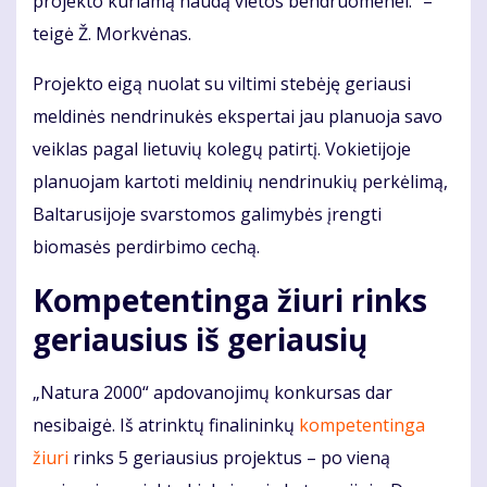
projekto kuriamą naudą vietos bendruomenei.“ –
teigė Ž. Morkvėnas.
Projekto eigą nuolat su viltimi stebėję geriausi
meldinės nendrinukės ekspertai jau planuoja savo
veiklas pagal lietuvių kolegų patirtį. Vokietijoje
planuojam kartoti meldinių nendrinukių perkėlimą,
Baltarusijoje svarstomos galimybės įrengti
biomasės perdirbimo cechą.
Kompetentinga žiuri rinks
geriausius iš geriausių
„Natura 2000“ apdovanojimų konkursas dar
nesibaigė. Iš atrinktų finalininkų
kompetentinga
žiuri
rinks 5 geriausius projektus – po vieną