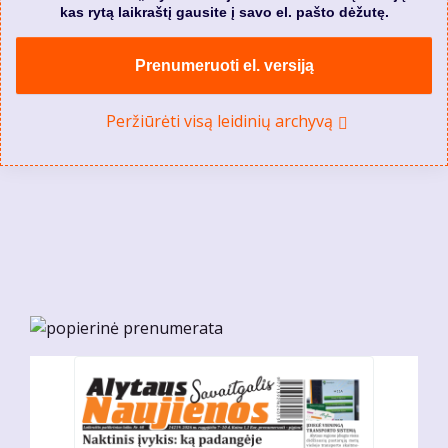
kas rytą laikraštį gausite į savo el. pašto dėžutę.
Prenumeruoti el. versiją
Peržiūrėti visą leidinių archyvą