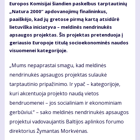
Europos Komisijai šiandien paskelbus tarptautinių
„Natura 2000“ apdovanojimų finalininkus,
paaiškėjo, kad jų gretose pirmą kartą atsidūrė
lietuviška iniciatyva – meldinės nendrinukės
apsaugos projektas. Šis projektas pretenduoja į
geriausio Europoje titulą socioekonominės naudos
visuomenei kategorijoje.
„Mums nepaprastai smagu, kad meldinės
nendrinukės apsaugos projektas sulaukė
tarptautinio pripažinimo. Ir ypač – kategorijoje,
kuri akcentuoja projekto naudą vietos
bendruomenei – jos socialiniam ir ekonominiam
gerbūviui.“ – sako meldinės nendrinukės apsaugos
projektui vadovaujantis Baltijos aplinkos forumo
direktorius Žymantas Morkvėnas.