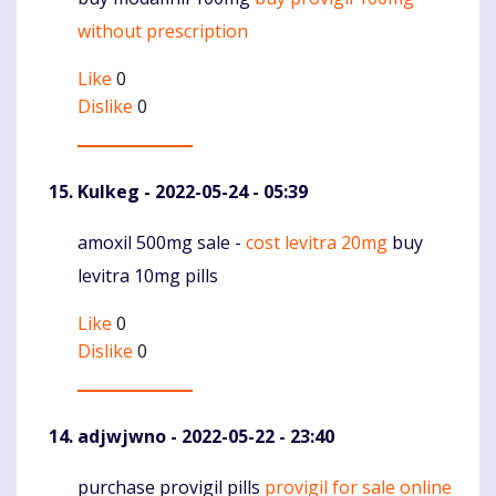
Komentaras
without prescription
Like
0
Dislike
0
Kulkeg
- 2022-05-24 - 05:39
amoxil 500mg sale -
cost levitra 20mg
buy
Komentaras
levitra 10mg pills
Like
0
Dislike
0
adjwjwno
- 2022-05-22 - 23:40
purchase provigil pills
provigil for sale online
Komentaras