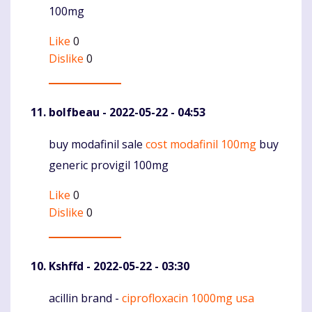
100mg
Like
0
Dislike
0
bolfbeau
- 2022-05-22 - 04:53
buy modafinil sale
cost modafinil 100mg
buy
Komentaras
generic provigil 100mg
Like
0
Dislike
0
Kshffd
- 2022-05-22 - 03:30
acillin brand -
ciprofloxacin 1000mg usa
Komentaras