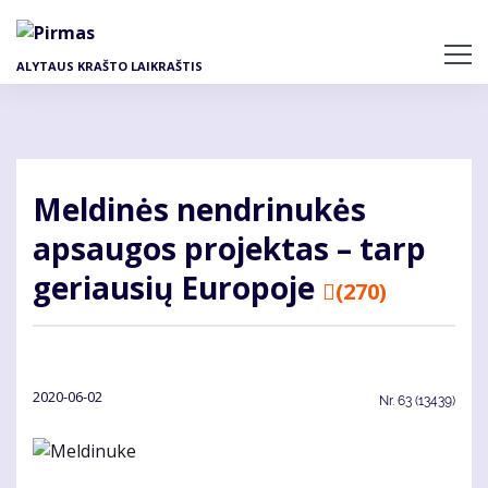
Pereiti
į
pagrindinį
ALYTAUS KRAŠTO LAIKRAŠTIS
turinį
Meldinės nendrinukės
apsaugos projektas – tarp
geriausių Europoje
(270)
2020-06-02
Nr.
63 (13439)