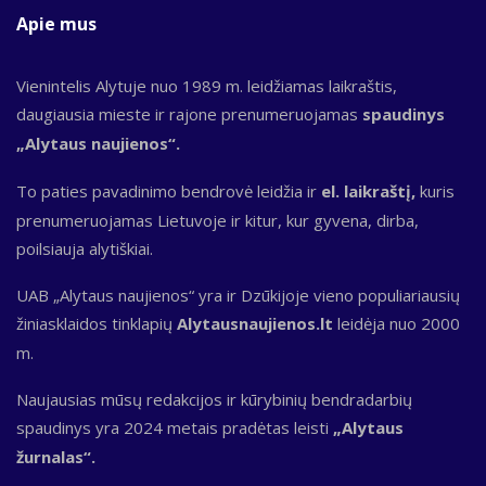
Apie mus
Vienintelis Alytuje nuo 1989 m. leidžiamas laikraštis,
daugiausia mieste ir rajone prenumeruojamas
spaudinys
„Alytaus naujienos“.
To paties pavadinimo bendrovė leidžia ir
el. laikraštį,
kuris
prenumeruojamas Lietuvoje ir kitur, kur gyvena, dirba,
poilsiauja alytiškiai.
UAB „Alytaus naujienos“ yra ir Dzūkijoje vieno populiariausių
žiniasklaidos tinklapių
Alytausnaujienos.lt
leidėja nuo 2000
m.
Naujausias mūsų redakcijos ir kūrybinių bendradarbių
spaudinys yra 2024 metais pradėtas leisti
„Alytaus
žurnalas“.