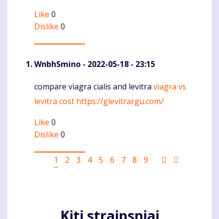
Like
0
Dislike
0
WnbhSmino
- 2022-05-18 - 23:15
compare viagra cialis and levitra
viagra vs
Komentaras
levitra cost
https://glevitrargu.com/
Like
0
Dislike
0
Pagination
Current
1
Puslapis
2
Puslapis
3
Puslapis
4
Puslapis
5
Puslapis
6
Puslapis
7
Puslapis
8
Puslapis
9
Sekantis
Last
page
puslapis
page
Kiti straipsniai