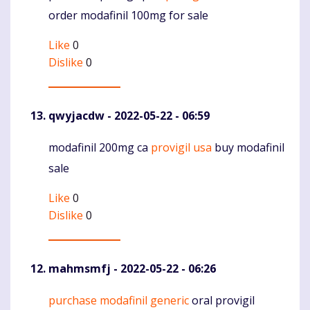
order modafinil 100mg for sale
Like
0
Dislike
0
qwyjacdw
- 2022-05-22 - 06:59
modafinil 200mg ca
provigil usa
buy modafinil
Komentaras
sale
Like
0
Dislike
0
mahmsmfj
- 2022-05-22 - 06:26
purchase modafinil generic
oral provigil
Komentaras