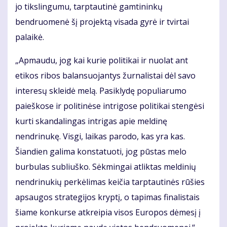
jo tikslingumu, tarptautinė gamtininkų
bendruomenė šį projektą visada gyrė ir tvirtai
palaikė.
„Apmaudu, jog kai kurie politikai ir nuolat ant
etikos ribos balansuojantys žurnalistai dėl savo
interesų skleidė melą. Pasiklydę populiarumo
paieškose ir politinėse intrigose politikai stengėsi
kurti skandalingas intrigas apie meldinę
nendrinukę. Visgi, laikas parodo, kas yra kas.
Šiandien galima konstatuoti, jog pūstas melo
burbulas subliuško. Sėkmingai atliktas meldinių
nendrinukių perkėlimas keičia tarptautinės rūšies
apsaugos strategijos kryptį, o tapimas finalistais
šiame konkurse atkreipia visos Europos dėmesį į