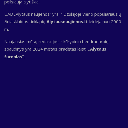
poilsiauja alytiškiai.
UAB „Alytaus naujienos“ yra ir Dzūkijoje vieno populiariausių
žiniasklaidos tinklapių
Alytausnaujienos.lt
leidėja nuo 2000
m.
Naujausias mūsų redakcijos ir kūrybinių bendradarbių
spaudinys yra 2024 metais pradėtas leisti
„Alytaus
žurnalas“.