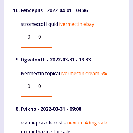
Febcepils
- 2022-04-01 - 03:46
stromectol liquid
ivermectin ebay
Komentaras
0
0
DgwiInoth
- 2022-03-31 - 13:33
ivermectin topical
ivermectin cream 5%
Komentaras
0
0
Fvikno
- 2022-03-31 - 09:08
esomeprazole cost -
nexium 40mg sale
Komentaras
promethazine for sale