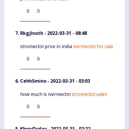
0
0
RkgjInoth
- 2022-03-31 - 08:48
stromectol price in india
ivermectin for sale
Komentaras
0
0
CehhSmino
- 2022-03-31 - 03:03
how much is ivermectin
stromectol sales
Komentaras
0
0
KbwvDyday
- 2022-03-31 - 02:22