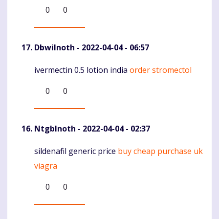
0
0
DbwiInoth
- 2022-04-04 - 06:57
ivermectin 0.5 lotion india
order stromectol
Komentaras
0
0
NtgbInoth
- 2022-04-04 - 02:37
sildenafil generic price
buy cheap purchase uk
Komentaras
viagra
0
0