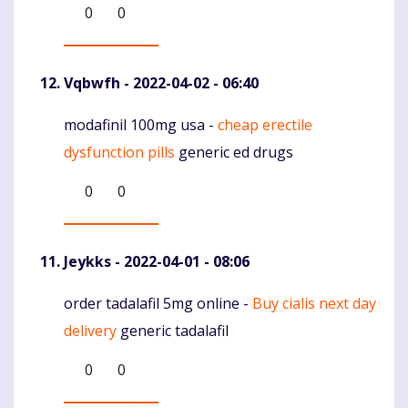
0
0
Vqbwfh
- 2022-04-02 - 06:40
modafinil 100mg usa -
cheap erectile
Komentaras
dysfunction pills
generic ed drugs
0
0
Jeykks
- 2022-04-01 - 08:06
order tadalafil 5mg online -
Buy cialis next day
Komentaras
delivery
generic tadalafil
0
0