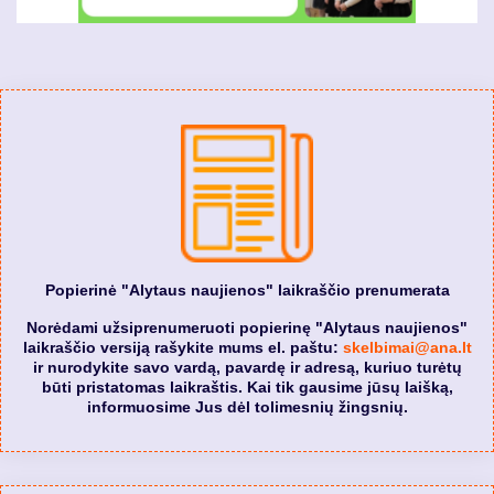
Popierinė "Alytaus naujienos" laikraščio prenumerata
Norėdami užsiprenumeruoti popierinę "Alytaus naujienos"
laikraščio versiją rašykite mums el. paštu:
skelbimai@ana.lt
ir nurodykite savo vardą, pavardę ir adresą, kuriuo turėtų
būti pristatomas laikraštis. Kai tik gausime jūsų laišką,
informuosime Jus dėl tolimesnių žingsnių.