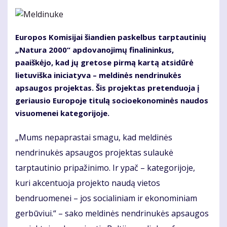
Europos Komisijai šiandien paskelbus tarptautinių
„Natura 2000“ apdovanojimų finalininkus,
paaiškėjo, kad jų gretose pirmą kartą atsidūrė
lietuviška iniciatyva – meldinės nendrinukės
apsaugos projektas. Šis projektas pretenduoja į
geriausio Europoje titulą socioekonominės naudos
visuomenei kategorijoje.
„Mums nepaprastai smagu, kad meldinės
nendrinukės apsaugos projektas sulaukė
tarptautinio pripažinimo. Ir ypač – kategorijoje,
kuri akcentuoja projekto naudą vietos
bendruomenei – jos socialiniam ir ekonominiam
gerbūviui.“ – sako meldinės nendrinukės apsaugos