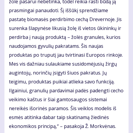
žolė pašarui nebetinka, todėl reikia rasti būdą ją
prasmingai panaudoti. Šį iššūkį sprendžiame
pastatę biomasės perdirbimo cechą Drevernoje. Jis
surenka šlapynėse likusią žolę iš vietos ūkininkų ir
perdirba į naują produktą – žolės granules, kurios
naudojamos gyvulių pakratams. Šis naujas
produktas po truputį jau tvirtinasi Europos rinkoje.
Mes vis dažniau sulaukiame susidomėjusių žirgų
augintojų, norinčių įsigyti šiuos pakratus. Jų
teigimu, produktas puikiai atlieka savo funkciją.
Ilgainiui, granulių pardavimai padės padengti cecho
veikimo kaštus ir šiai gamtosaugos sistemai
nereikės išorinės paramos. Šis veiklos modelis iš
esmės atitinka dabar taip skatinamą žiedinės
ekonomikos principą,“ – pasakoja Ž. Morkvėnas.