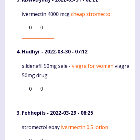
ivermectin 4000 mcg
cheap stromectol
Komentaras
0
0
Hudhyr
- 2022-03-30 - 07:12
sildenafil 50mg sale -
viagra for women
viagra
Komentaras
50mg drug
0
0
Fehhepils
- 2022-03-29 - 08:25
stromectol ebay
ivermectin 0.5 lotion
Komentaras