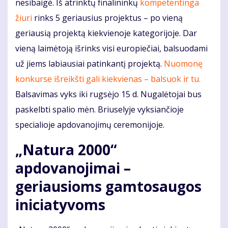
nesibaigė. Iš atrinktų finalininkų
kompetentinga
žiuri
rinks 5 geriausius projektus – po vieną
geriausią projektą kiekvienoje kategorijoje. Dar
vieną laimėtoją išrinks visi europiečiai, balsuodami
už jiems labiausiai patinkantį projektą.
Nuomonę
konkurse išreikšti gali kiekvienas – balsuok ir tu.
Balsavimas vyks iki rugsėjo 15 d. Nugalėtojai bus
paskelbti spalio mėn. Briuselyje vyksiančioje
specialioje apdovanojimų ceremonijoje.
„Natura 2000“
apdovanojimai –
geriausioms gamtosaugos
iniciatyvoms