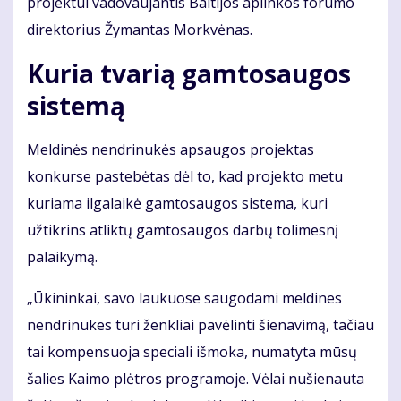
projektui vadovaujantis Baltijos aplinkos forumo
direktorius Žymantas Morkvėnas.
Kuria tvarią gamtosaugos
sistemą
Meldinės nendrinukės apsaugos projektas
konkurse pastebėtas dėl to, kad projekto metu
kuriama ilgalaikė gamtosaugos sistema, kuri
užtikrins atliktų gamtosaugos darbų tolimesnį
palaikymą.
„Ūkininkai, savo laukuose saugodami meldines
nendrinukes turi ženkliai pavėlinti šienavimą, tačiau
tai kompensuoja speciali išmoka, numatyta mūsų
šalies Kaimo plėtros programoje. Vėlai nušienauta