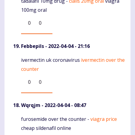
tadalafil 10mg drug -
cialis 20mg oral
viagra
Komentaras
100mg oral
0
0
Febbepils
- 2022-04-04 - 21:16
ivermectin uk coronavirus
ivermectin over the
Komentaras
counter
0
0
Wqrqjm
- 2022-04-04 - 08:47
furosemide over the counter -
viagra price
Komentaras
cheap sildenafil online