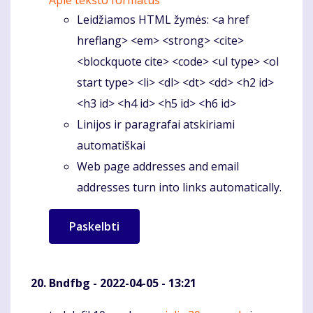
Apie teksto formatus
Leidžiamos HTML žymės: <a href
hreflang> <em> <strong> <cite>
<blockquote cite> <code> <ul type> <ol
start type> <li> <dl> <dt> <dd> <h2 id>
<h3 id> <h4 id> <h5 id> <h6 id>
Linijos ir paragrafai atskiriami
automatiškai
Web page addresses and email
addresses turn into links automatically.
Bndfbg
- 2022-04-05 - 13:21