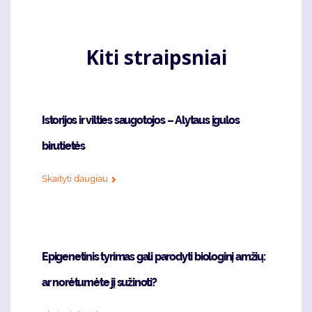
Kiti straipsniai
Istorijos ir vilties saugotojos – Alytaus įgulos
birutietės
Skaityti daugiau
Epigenetinis tyrimas gali parodyti biologinį amžių:
ar norėtumėte jį sužinoti?