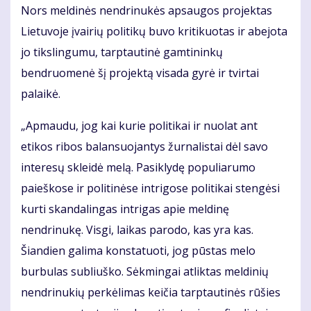
Nors meldinės nendrinukės apsaugos projektas
Lietuvoje įvairių politikų buvo kritikuotas ir abejota
jo tikslingumu, tarptautinė gamtininkų
bendruomenė šį projektą visada gyrė ir tvirtai
palaikė.
„Apmaudu, jog kai kurie politikai ir nuolat ant
etikos ribos balansuojantys žurnalistai dėl savo
interesų skleidė melą. Pasiklydę populiarumo
paieškose ir politinėse intrigose politikai stengėsi
kurti skandalingas intrigas apie meldinę
nendrinukę. Visgi, laikas parodo, kas yra kas.
Šiandien galima konstatuoti, jog pūstas melo
burbulas subliuško. Sėkmingai atliktas meldinių
nendrinukių perkėlimas keičia tarptautinės rūšies