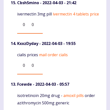
CbshSmino
- 2022-04-03 - 21:42
ivermectin 3mg pill
ivermectin 4 tablets price
Komentaras
0
0
KxxzDyday
- 2022-04-03 - 19:55
cialis prices
mail order cialis
Komentaras
0
0
Fcewde
- 2022-04-03 - 05:57
isotretinoin 20mg drug -
amoxil pills
order
Komentaras
azithromycin 500mg generic