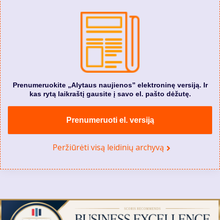
Prenumeruokite „Alytaus naujienos” elektroninę versiją. Ir
kas rytą laikraštį gausite į savo el. pašto dėžutę.
Prenumeruoti el. versiją
Peržiūrėti visą leidinių archyvą