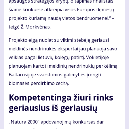
apsaugos strategijos kryptį, o tapimas finalistais
šiame konkurse atkreipia visos Europos dėmesį į
projekto kuriamą naudą vietos bendruomenei.“ –
teigė Ž. Morkvėnas.
Projekto eigą nuolat su viltimi stebėję geriausi
meldinės nendrinukės ekspertai jau planuoja savo
veiklas pagal lietuvių kolegų patirtį. Vokietijoje
planuojam kartoti meldinių nendrinukių perkėlimą,
Baltarusijoje svarstomos galimybės įrengti
biomasės perdirbimo cechą.
Kompetentinga žiuri rinks
geriausius iš geriausių
„Natura 2000“ apdovanojimų konkursas dar