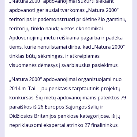
„Natura 2000“ apdovanojimai sukurti siekiant
apdovanoti geriausiai tvarkomas „Natura 2000“
teritorijas ir pademonstruoti pridėtinę šio gamtinių
teritorijų tinklo naudą vietos ekonomikai.
Apdovonojimų metu reiškiama pagarba ir padėka
tiems, kurie nenuilstamai dirba, kad „Natura 2000“
tinklas būtų sėkmingas, ir atkreipiamas
visuomenės dėmesys į svarbiausius pasiekimus.
„Natura 2000“ apdovanojimai organizuojami nuo
2014 m. Tai – jau penktasis tarptautinis projektų
konkursas. Šių metų apdovanojimams pateiktos 79
paraiškos iš 26 Europos Sąjungos šalių ir
Didžiosios Britanijos penkiose kategorijose, iš jų
nepriklausomi ekspertai atrinko 27 finalininkus.