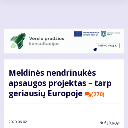
Pereiti
į
pagrindinį
turinį
Meldinės nendrinukės
apsaugos projektas – tarp
geriausių Europoje
(270)
2020-06-02
Nr.
63 (13439)