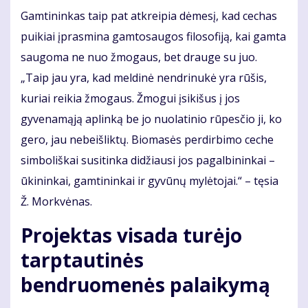
Gamtininkas taip pat atkreipia dėmesį, kad cechas
puikiai įprasmina gamtosaugos filosofiją, kai gamta
saugoma ne nuo žmogaus, bet drauge su juo.
„Taip jau yra, kad meldinė nendrinukė yra rūšis,
kuriai reikia žmogaus. Žmogui įsikišus į jos
gyvenamąją aplinką be jo nuolatinio rūpesčio ji, ko
gero, jau nebeišliktų. Biomasės perdirbimo ceche
simboliškai susitinka didžiausi jos pagalbininkai –
ūkininkai, gamtininkai ir gyvūnų mylėtojai.“ – tęsia
Ž. Morkvėnas.
Projektas visada turėjo
tarptautinės
bendruomenės palaikymą