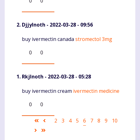
0
0
DjjyInoth
- 2022-03-28 - 09:56
buy ivermectin canada
stromectol 3mg
Komentaras
0
0
RkjInoth
- 2022-03-28 - 05:28
buy ivermectin cream
ivermectin medicine
Komentaras
0
0
Pagination
First
Ankstesnis
Puslapis
2
Puslapis
3
Puslapis
4
Puslapis
5
Current
6
Puslapis
7
Puslapis
8
Puslapis
9
Puslapis
10
page
puslapis
page
Sekantis
Last
puslapis
page