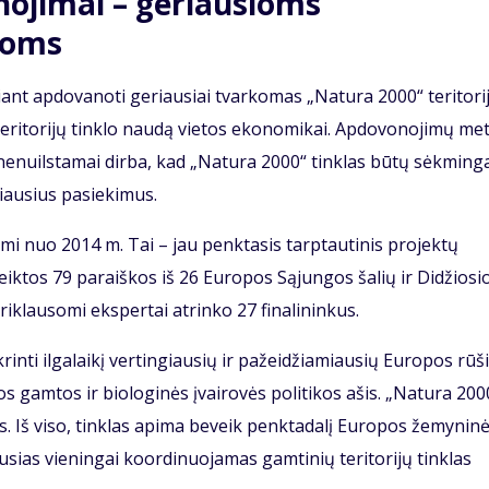
ojimai – geriausioms
voms
ant apdovanoti geriausiai tvarkomas „Natura 2000“ teritori
teritorijų tinklo naudą vietos ekonomikai. Apdovonojimų me
nenuilstamai dirba, kad „Natura 2000“ tinklas būtų sėkminga
iausius pasiekimus.
i nuo 2014 m. Tai – jau penktasis tarptautinis projektų
ktos 79 paraiškos iš 26 Europos Sąjungos šalių ir Didžiosi
riklausomi ekspertai atrinko 27 finalininkus.
krinti ilgalaikį vertingiausių ir pažeidžiamiausių Europos rūš
pos gamtos ir biologinės įvairovės politikos ašis. „Natura 200
os. Iš viso, tinklas apima beveik penktadalį Europos žemyninė
iausias vieningai koordinuojamas gamtinių teritorijų tinklas