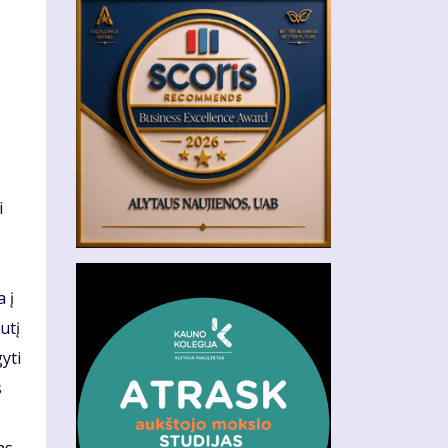
i
 į
utį
yti
s