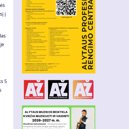
nės
į į
las
je
ks 5
s