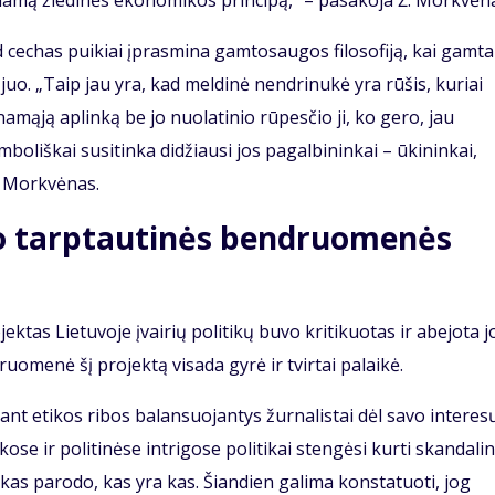
inamą žiedinės ekonomikos principą,“ – pasakoja Ž. Morkvėn
d cechas puikiai įprasmina gamtosaugos filosofiją, kai gamta
. „Taip jau yra, kad meldinė nendrinukė yra rūšis, kuriai
amąją aplinką be jo nuolatinio rūpesčio ji, ko gero, jau
boliškai susitinka didžiausi jos pagalbininkai – ūkininkai,
Ž. Morkvėnas.
jo tarptautinės bendruomenės
tas Lietuvoje įvairių politikų buvo kritikuotas ir abejota j
omenė šį projektą visada gyrė ir tvirtai palaikė.
 ant etikos ribos balansuojantys žurnalistai dėl savo interes
ose ir politinėse intrigose politikai stengėsi kurti skandali
ikas parodo, kas yra kas. Šiandien galima konstatuoti, jog