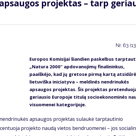
apsaugos projektas – tarp geria
Nr.
63 (1
Europos Komisijai šiandien paskelbus tarptaut
„Natura 2000“ apdovanojimų finalininkus,
paaiškėjo, kad jų gretose pirmą kartą atsidūr
lietuviška iniciatyva – meldinės nendrinukės
apsaugos projektas. Šis projektas pretenduoja
geriausio Europoje titulą socioekonominės na
visuomenei kategorijoje.
endrinukės apsaugos projektas sulaukė tarptautinio
 akcentuoja projekto naudą vietos bendruomenei – jos sociali