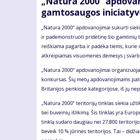
„Natura 2000“ apdovan
gamtosaugos iniciaty
„Natura 2000“ apdovanojimai sukurti sieki
ir pademonstruoti pridėtinę šio gamtinių 
reiškiama pagarba ir padėka tiems, kurie 
atkreipiamas visuomenės dėmesys į svarb
„Natura 2000“ apdovanojimai organizuojam
konkursas. Šių metų apdovanojimams patei
Britanijos penkiose kategorijose, iš jų nep
„Natura 2000“ teritorijų tinklas siekia užti
bei buveinių išlikimą. Šis tinklas yra Euro
tinklą sudaro daugiau nei 27,800 teritorij
beveik 10 % jūrinės teritorijos. Tai – didž