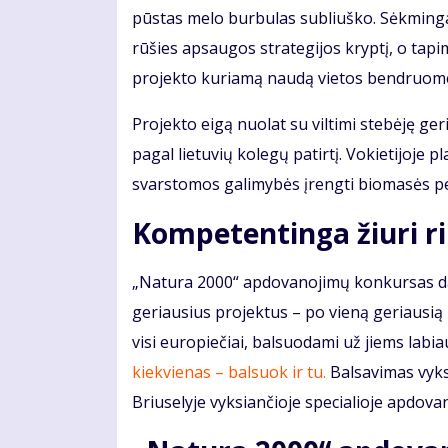
pūstas melo burbulas subliuško. Sėkmingai
rūšies apsaugos strategijos kryptį, o tapi
projekto kuriamą naudą vietos bendruomen
Projekto eigą nuolat su viltimi stebėję ge
pagal lietuvių kolegų patirtį. Vokietijoje 
svarstomos galimybės įrengti biomasės p
Kompetentinga žiuri ri
„Natura 2000“ apdovanojimų konkursas dar
geriausius projektus – po vieną geriausią 
visi europiečiai, balsuodami už jiems labia
kiekvienas – balsuok ir tu.
Balsavimas vyks 
Briuselyje vyksiančioje specialioje apdova