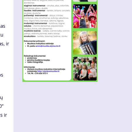
jas
tu
s, ir
os
ių
0“
s ir