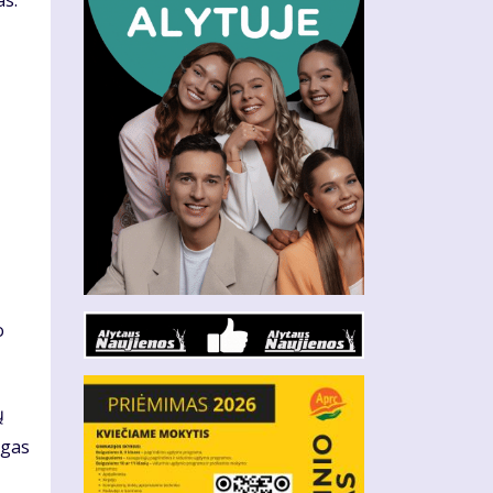
as.
o
ų
ngas