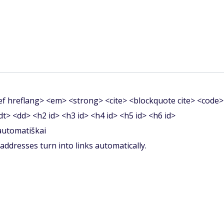
f hreflang> <em> <strong> <cite> <blockquote cite> <code>
<dt> <dd> <h2 id> <h3 id> <h4 id> <h5 id> <h6 id>
 automatiškai
ddresses turn into links automatically.