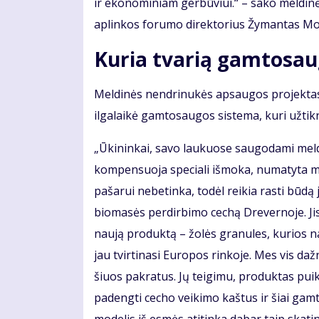
ir ekonominiam gerbūviui.“ – sako meldin
aplinkos forumo direktorius Žymantas M
Kuria tvarią gamtosau
Meldinės nendrinukės apsaugos projektas
ilgalaikė gamtosaugos sistema, kuri užtik
„Ūkininkai, savo laukuose saugodami meldin
kompensuoja speciali išmoka, numatyta mū
pašarui nebetinka, todėl reikia rasti būdą
biomasės perdirbimo cechą Drevernoje. Jis 
naują produktą – žolės granules, kurios 
jau tvirtinasi Europos rinkoje. Mes vis da
šiuos pakratus. Jų teigimu, produktas puiki
padengti cecho veikimo kaštus ir šiai gam