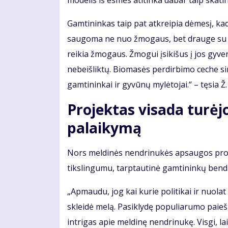
modelis iš esmės atitinka dabar taip skat
Gamtininkas taip pat atkreipia dėmesį, ka
saugoma ne nuo žmogaus, bet drauge su juo
reikia žmogaus. Žmogui įsikišus į jos gyven
nebeišliktų. Biomasės perdirbimo ceche sim
gamtininkai ir gyvūnų mylėtojai.“ – tęsia 
Projektas visada turė
palaikymą
Nors meldinės nendrinukės apsaugos projek
tikslingumu, tarptautinė gamtininkų bendru
„Apmaudu, jog kai kurie politikai ir nuolat
skleidė melą. Pasiklydę populiarumo paiešk
intrigas apie meldinę nendrinukę. Visgi, la