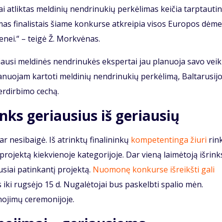
 atliktas meldinių nendrinukių perkėlimas keičia tarptauti
mas finalistais šiame konkurse atkreipia visos Europos dėmes
ei.“ – teigė Ž. Morkvėnas.
riausi meldinės nendrinukės ekspertai jau planuoja savo veik
planuojam kartoti meldinių nendrinukių perkėlimą, Baltarusijo
erdirbimo cechą.
nks geriausius iš geriausių
 nesibaigė. Iš atrinktų finalininkų
kompetentinga žiuri
rin
projektą kiekvienoje kategorijoje. Dar vieną laimėtoją išrink
usiai patinkantį projektą.
Nuomonę konkurse išreikšti gali
iki rugsėjo 15 d. Nugalėtojai bus paskelbti spalio mėn.
nojimų ceremonijoje.