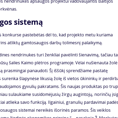
ės nendrinukės apsaugos projektui vadovaujantis Baltijos
orkvėnas.
gos sistemą
 konkurse pastebėtas dėl to, kad projekto metu kuriama
rins atliktų gamtosaugos darbų tolimesnį palaikymą.
es nendrinukes turi ženkliai pavėlinti šienavimą, tačiau ta
sų šalies Kaimo plėtros programoje. Vėlai nušienauta žolė
 ją prasmingai panaudoti. Šį iššūkį sprendžiame pastatę
surenka šlapynėse likusią žolę iš vietos ūkininkų ir perdirba
naudojamos gyvulių pakratams. Šis naujas produktas po trup
žniau sulaukiame susidomėjusių žirgų augintojų, norinčių įsig
ai atlieka savo funkciją. Ilgainiui, granulių pardavimai padė
tosaugos sistemai nereikės išorinės paramos. Šis veiklos