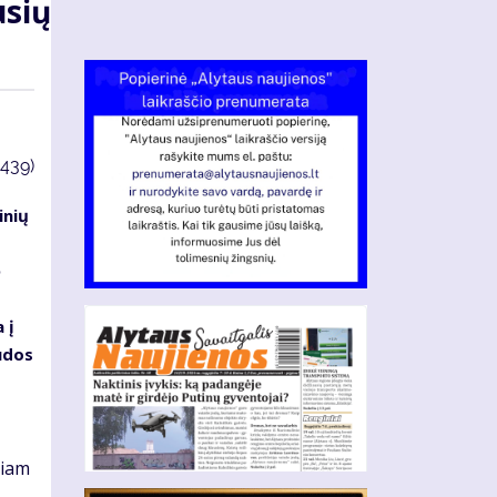
usių
3439)
inių
ė
 į
udos
niam