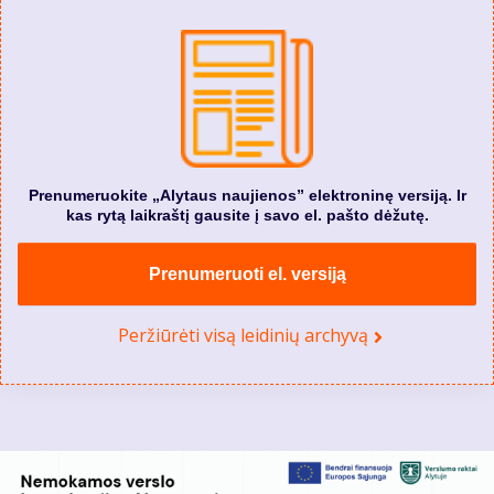
Prenumeruokite „Alytaus naujienos” elektroninę versiją. Ir
kas rytą laikraštį gausite į savo el. pašto dėžutę.
Prenumeruoti el. versiją
Peržiūrėti visą leidinių archyvą