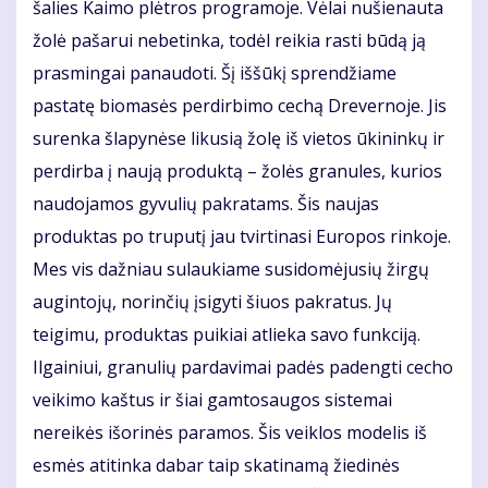
šalies Kaimo plėtros programoje. Vėlai nušienauta
žolė pašarui nebetinka, todėl reikia rasti būdą ją
prasmingai panaudoti. Šį iššūkį sprendžiame
pastatę biomasės perdirbimo cechą Drevernoje. Jis
surenka šlapynėse likusią žolę iš vietos ūkininkų ir
perdirba į naują produktą – žolės granules, kurios
naudojamos gyvulių pakratams. Šis naujas
produktas po truputį jau tvirtinasi Europos rinkoje.
Mes vis dažniau sulaukiame susidomėjusių žirgų
augintojų, norinčių įsigyti šiuos pakratus. Jų
teigimu, produktas puikiai atlieka savo funkciją.
Ilgainiui, granulių pardavimai padės padengti cecho
veikimo kaštus ir šiai gamtosaugos sistemai
nereikės išorinės paramos. Šis veiklos modelis iš
esmės atitinka dabar taip skatinamą žiedinės