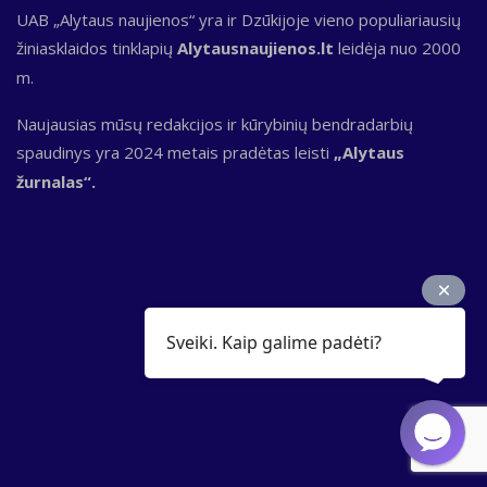
UAB „Alytaus naujienos“ yra ir Dzūkijoje vieno populiariausių
žiniasklaidos tinklapių
Alytausnaujienos.lt
leidėja nuo 2000
m.
Naujausias mūsų redakcijos ir kūrybinių bendradarbių
spaudinys yra 2024 metais pradėtas leisti
„Alytaus
žurnalas“.
Sveiki. Kaip galime padėti?