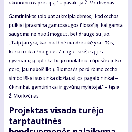
ekonomikos principą,“ – pasakoja Ž. Morkvėnas.
Gamtininkas taip pat atkreipia dėmesį, kad cechas
puikiai įprasmina gamtosaugos filosofiją, kai gamta
saugoma ne nuo žmogaus, bet drauge su juo.
„Taip jau yra, kad meldinė nendrinukė yra rūšis,
kuriai reikia žmogaus. Žmogui įsikišus į jos
gyvenamąją aplinką be jo nuolatinio rūpesčio ji, ko
gero, jau nebeišliktų. Biomasės perdirbimo ceche
simboliškai susitinka didžiausi jos pagalbininkai –
ūkininkai, gamtininkai ir gyvūnų mylėtojai.“ – tęsia
Ž. Morkvėnas.
Projektas visada turėjo
tarptautinės
bendruomenės palaikymą