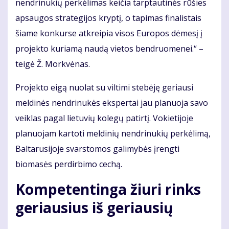
nendrinukių perkėlimas keičia tarptautinės rūšies
apsaugos strategijos kryptį, o tapimas finalistais
šiame konkurse atkreipia visos Europos dėmesį į
projekto kuriamą naudą vietos bendruomenei.“ –
teigė Ž. Morkvėnas.
Projekto eigą nuolat su viltimi stebėję geriausi
meldinės nendrinukės ekspertai jau planuoja savo
veiklas pagal lietuvių kolegų patirtį. Vokietijoje
planuojam kartoti meldinių nendrinukių perkėlimą,
Baltarusijoje svarstomos galimybės įrengti
biomasės perdirbimo cechą.
Kompetentinga žiuri rinks
geriausius iš geriausių