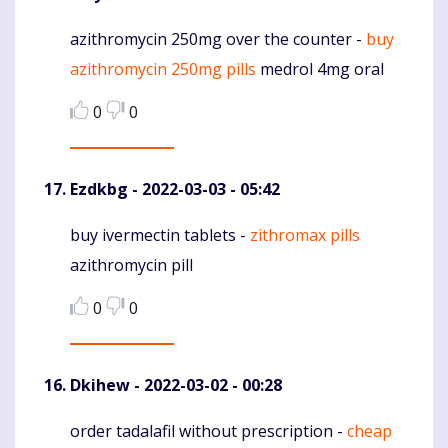
azithromycin 250mg over the counter -
buy
Komentaras
azithromycin 250mg pills
medrol 4mg oral
0
0
Ezdkbg
- 2022-03-03 - 05:42
buy ivermectin tablets -
zithromax pills
Komentaras
azithromycin pill
0
0
Dkihew
- 2022-03-02 - 00:28
order tadalafil without prescription -
cheap
Komentaras