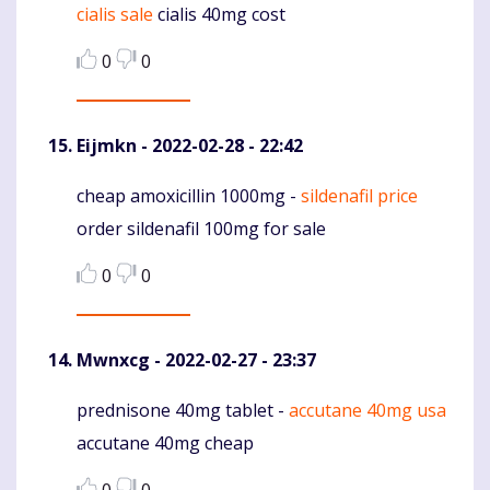
cialis sale
cialis 40mg cost
0
0
Eijmkn
- 2022-02-28 - 22:42
cheap amoxicillin 1000mg -
sildenafil price
Komentaras
order sildenafil 100mg for sale
0
0
Mwnxcg
- 2022-02-27 - 23:37
prednisone 40mg tablet -
accutane 40mg usa
Komentaras
accutane 40mg cheap
0
0