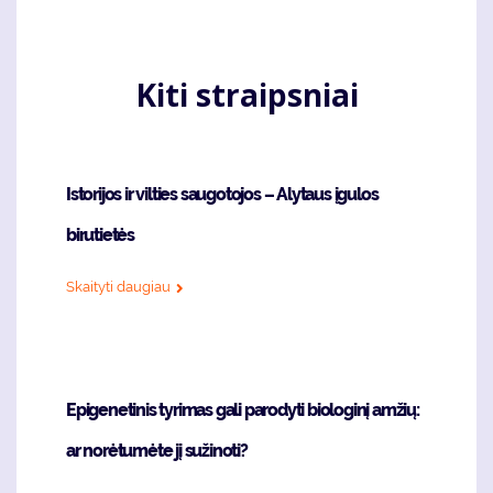
puslapis
page
Kiti straipsniai
Istorijos ir vilties saugotojos – Alytaus įgulos
birutietės
Skaityti daugiau
Epigenetinis tyrimas gali parodyti biologinį amžių:
ar norėtumėte jį sužinoti?