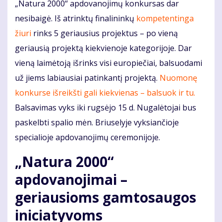
„Natura 2000“ apdovanojimų konkursas dar
nesibaigė. Iš atrinktų finalininkų
kompetentinga
žiuri
rinks 5 geriausius projektus – po vieną
geriausią projektą kiekvienoje kategorijoje. Dar
vieną laimėtoją išrinks visi europiečiai, balsuodami
už jiems labiausiai patinkantį projektą.
Nuomonę
konkurse išreikšti gali kiekvienas – balsuok ir tu.
Balsavimas vyks iki rugsėjo 15 d. Nugalėtojai bus
paskelbti spalio mėn. Briuselyje vyksiančioje
specialioje apdovanojimų ceremonijoje.
„Natura 2000“
apdovanojimai –
geriausioms gamtosaugos
iniciatyvoms