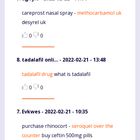
careprost nasal spray -
methocarbamol uk
Komentaras
desyrel uk
0
0
tadalafil onli…
- 2022-02-21 - 13:48
tadalafil drug
what is tadalafil
Komentaras
0
0
Evkwes
- 2022-02-21 - 10:35
purchase rhinocort -
seroquel over the
Komentaras
counter
buy ceftin 500mg pills