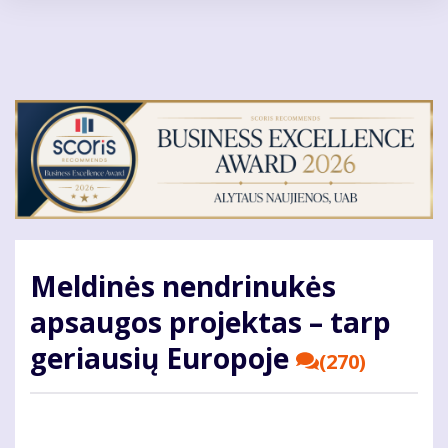
Pereiti
į
pagrindinį
turinį
Meldinės nendrinukės
apsaugos projektas – tarp
geriausių Europoje
(270)