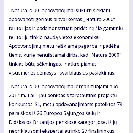
„Natura 2000“ apdovanojimai sukurti siekiant
apdovanoti geriausiai tvarkomas „Natura 2000“
teritorijas ir pademonstruoti pridėtinę šio gamtinių
teritorijų tinklo naudą vietos ekonomikai.
Apdovonojimų metu reiškiama pagarba ir padėka
tiems, kurie nenuilstamai dirba, kad „Natura 2000“
tinklas būtų sėkmingas, ir atkreipiamas
visuomenės dėmesys į svarbiausius pasiekimus.
„Natura 2000“ apdovanojimai organizuojami nuo
2014 m. Tai – jau penktasis tarptautinis projektų
konkursas. Šių metų apdovanojimams pateiktos 79
paraiškos iš 26 Europos Sąjungos šalių ir
Didžiosios Britanijos penkiose kategorijose, iš jų
nepriklausomi ekspertai atrinko 27 finalininkus.