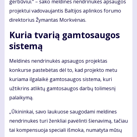
gerbūviui.“ – sako meldinės nendrinukės apsaugos
projektui vadovaujantis Baltijos aplinkos forumo
direktorius Žymantas Morkvėnas.
Kuria tvarią gamtosaugos
sistemą
Meldinės nendrinukės apsaugos projektas
konkurse pastebėtas dėl to, kad projekto metu
kuriama ilgalaikė gamtosaugos sistema, kuri
užtikrins atliktų gamtosaugos darbų tolimesnį
palaikymą.
„Ūkininkai, savo laukuose saugodami meldines
nendrinukes turi ženkliai pavėlinti šienavimą, tačiau
tai kompensuoja speciali išmoka, numatyta mūsų