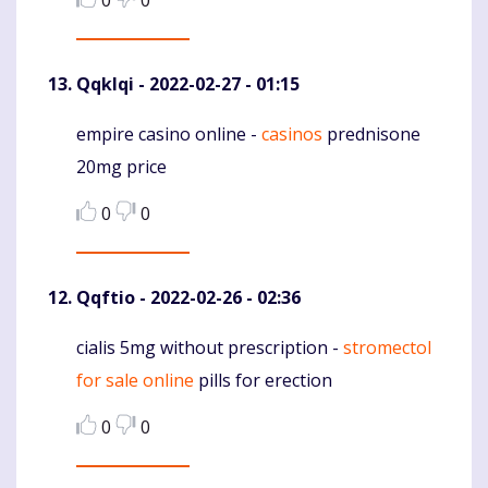
Qqklqi
- 2022-02-27 - 01:15
empire casino online -
casinos
prednisone
Komentaras
20mg price
0
0
Qqftio
- 2022-02-26 - 02:36
cialis 5mg without prescription -
stromectol
Komentaras
for sale online
pills for erection
0
0