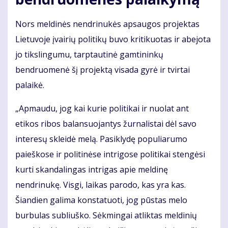
Nors meldinės nendrinukės apsaugos projektas
Lietuvoje įvairių politikų buvo kritikuotas ir abejota
jo tikslingumu, tarptautinė gamtininkų
bendruomenė šį projektą visada gyrė ir tvirtai
palaikė.
„Apmaudu, jog kai kurie politikai ir nuolat ant
etikos ribos balansuojantys žurnalistai dėl savo
interesų skleidė melą. Pasiklydę populiarumo
paieškose ir politinėse intrigose politikai stengėsi
kurti skandalingas intrigas apie meldinę
nendrinukę. Visgi, laikas parodo, kas yra kas.
Šiandien galima konstatuoti, jog pūstas melo
burbulas subliuško. Sėkmingai atliktas meldinių