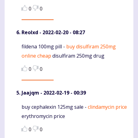
0
0
Reolxd
- 2022-02-20 - 08:27
fildena 100mg pill -
buy disulfiram 250mg
Komentaras
online cheap
disulfiram 250mg drug
0
0
Jaajqm
- 2022-02-19 - 00:39
buy cephalexin 125mg sale -
clindamycin price
Komentaras
erythromycin price
0
0