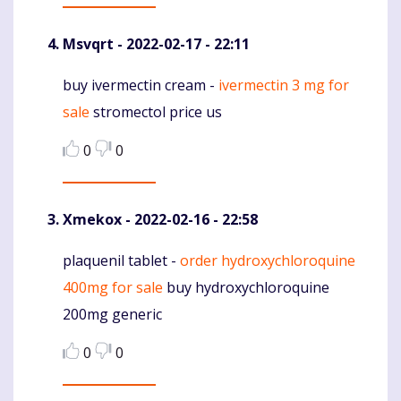
Msvqrt
- 2022-02-17 - 22:11
buy ivermectin cream -
ivermectin 3 mg for
Komentaras
sale
stromectol price us
0
0
Xmekox
- 2022-02-16 - 22:58
plaquenil tablet -
order hydroxychloroquine
Komentaras
400mg for sale
buy hydroxychloroquine
200mg generic
0
0