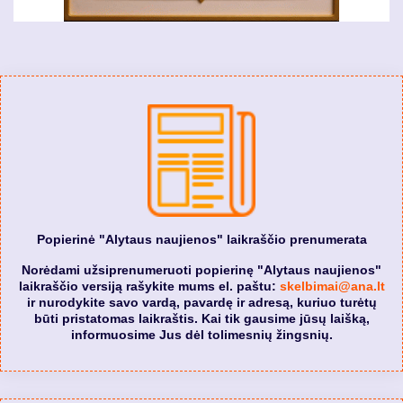
Popierinė "Alytaus naujienos" laikraščio prenumerata
Norėdami užsiprenumeruoti popierinę "Alytaus naujienos"
laikraščio versiją rašykite mums el. paštu:
skelbimai@ana.lt
ir nurodykite savo vardą, pavardę ir adresą, kuriuo turėtų
būti pristatomas laikraštis. Kai tik gausime jūsų laišką,
informuosime Jus dėl tolimesnių žingsnių.