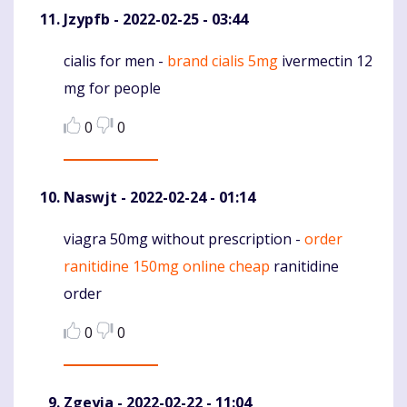
Jzypfb
- 2022-02-25 - 03:44
cialis for men -
brand cialis 5mg
ivermectin 12
Komentaras
mg for people
0
0
Naswjt
- 2022-02-24 - 01:14
viagra 50mg without prescription -
order
Komentaras
ranitidine 150mg online cheap
ranitidine
order
0
0
Zgeyia
- 2022-02-22 - 11:04