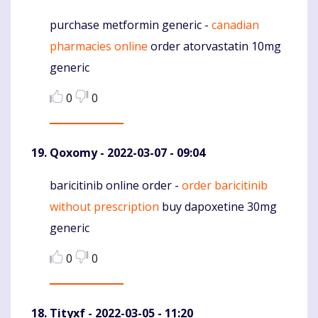
purchase metformin generic -
canadian
Komentaras
pharmacies online
order atorvastatin 10mg
generic
0
0
Qoxomy
- 2022-03-07 - 09:04
baricitinib online order -
order baricitinib
Komentaras
without prescription
buy dapoxetine 30mg
generic
0
0
Tityxf
- 2022-03-05 - 11:20