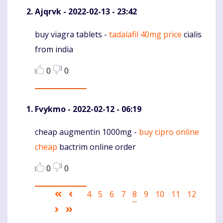
Ajqrvk
- 2022-02-13 - 23:42
buy viagra tablets -
tadalafil 40mg price
cialis
Komentaras
from india
0
0
Fvykmo
- 2022-02-12 - 06:19
cheap augmentin 1000mg -
buy cipro online
Komentaras
cheap
bactrim online order
0
0
Pagination
First
Ankstesnis
Puslapis
4
Puslapis
5
Puslapis
6
Puslapis
7
Current
8
Puslapis
9
Puslapis
10
Puslapis
11
Puslapis
12
page
puslapis
page
Sekantis
Last