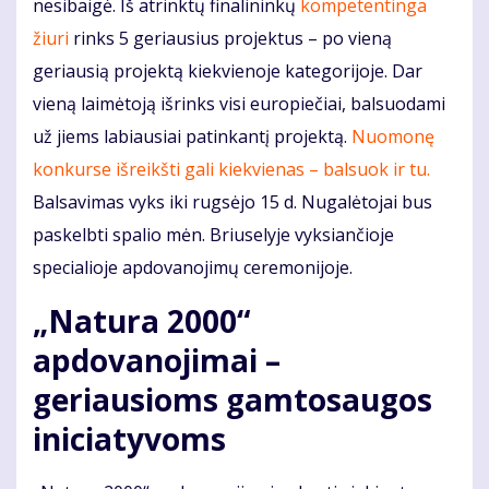
nesibaigė. Iš atrinktų finalininkų
kompetentinga
žiuri
rinks 5 geriausius projektus – po vieną
geriausią projektą kiekvienoje kategorijoje. Dar
vieną laimėtoją išrinks visi europiečiai, balsuodami
už jiems labiausiai patinkantį projektą.
Nuomonę
konkurse išreikšti gali kiekvienas – balsuok ir tu.
Balsavimas vyks iki rugsėjo 15 d. Nugalėtojai bus
paskelbti spalio mėn. Briuselyje vyksiančioje
specialioje apdovanojimų ceremonijoje.
„Natura 2000“
apdovanojimai –
geriausioms gamtosaugos
iniciatyvoms