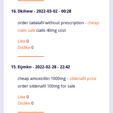
Dkihew
- 2022-03-02 - 00:28
order tadalafil without prescription -
cheap
Komentaras
cialis sale
cialis 40mg cost
Like
0
Dislike
0
Eijmkn
- 2022-02-28 - 22:42
cheap amoxicillin 1000mg -
sildenafil price
Komentaras
order sildenafil 100mg for sale
Like
0
Dislike
0