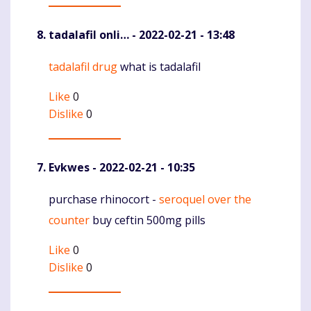
tadalafil onli…
- 2022-02-21 - 13:48
tadalafil drug
what is tadalafil
Komentaras
Like
0
Dislike
0
Evkwes
- 2022-02-21 - 10:35
purchase rhinocort -
seroquel over the
Komentaras
counter
buy ceftin 500mg pills
Like
0
Dislike
0