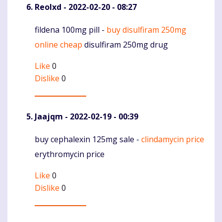
Reolxd
- 2022-02-20 - 08:27
fildena 100mg pill -
buy disulfiram 250mg
Komentaras
online cheap
disulfiram 250mg drug
Like
0
Dislike
0
Jaajqm
- 2022-02-19 - 00:39
buy cephalexin 125mg sale -
clindamycin price
Komentaras
erythromycin price
Like
0
Dislike
0