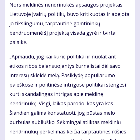
Nors meldinės nendrinukės apsaugos projektas
Lietuvoje įvairių politikų buvo kritikuotas ir abejota
jo tikslingumu, tarptautinė gamtininkų
bendruomenė šį projektą visada gyrė ir tvirtai
palaikė.
„Apmaudu, jog kai kurie politikai ir nuolat ant
etikos ribos balansuojantys žurnalistai dėl savo
interesų skleidė melą. Pasiklydę populiarumo
paieškose ir politinėse intrigose politikai stengėsi
kurti skandalingas intrigas apie meldinę
nendrinukę. Visgi, laikas parodo, kas yra kas.
Šiandien galima konstatuoti, jog pūstas melo
burbulas subliuško. Sėkmingai atliktas meldinių
nendrinukių perkėlimas keičia tarptautinės rūšies