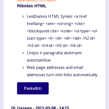
Apie teksto formatus
Ribotas HTML
Leidžiamos HTML žymės: <a href
hreflang> <em> <strong> <cite>
<blockquote cite> <code> <ul type> <ol
start type> <li> <dl> <dt> <dd> <h2 id>
<h3 id> <h4 id> <h5 id> <h6 id>
Linijos ir paragrafai atskiriami
automatiškai
Web page addresses and email
addresses turn into links automatically.
Uasagp
- 2022-03-08 - 14:23