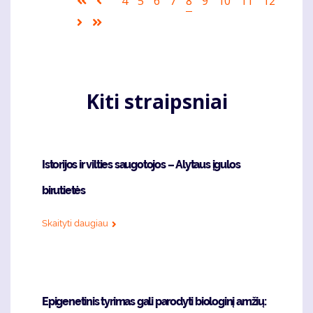
First
Ankstesnis
Puslapis
4
Puslapis
5
Puslapis
6
Puslapis
7
Current
8
Puslapis
9
Puslapis
10
Puslapis
11
Puslapis
12
page
puslapis
page
Sekantis
Last
puslapis
page
Kiti straipsniai
Istorijos ir vilties saugotojos – Alytaus įgulos
birutietės
Skaityti daugiau
Epigenetinis tyrimas gali parodyti biologinį amžių: