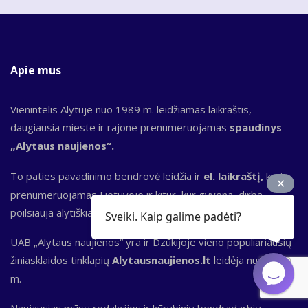
Apie mus
Vienintelis Alytuje nuo 1989 m. leidžiamas laikraštis,
daugiausia mieste ir rajone prenumeruojamas
spaudinys
„Alytaus naujienos“.
To paties pavadinimo bendrovė leidžia ir
el. laikraštį,
kuris
prenumeruojamas Lietuvoje ir kitur, kur gyvena, dirba,
poilsiauja alytiškiai.
Sveiki. Kaip galime padėti?
UAB „Alytaus naujienos“ yra ir Dzūkijoje vieno populiariausių
žiniasklaidos tinklapių
Alytausnaujienos.lt
leidėja nuo 2000
m.