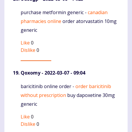
purchase metformin generic -
canadian
Komentaras
pharmacies online
order atorvastatin 10mg
generic
Like
0
Dislike
0
Qoxomy
- 2022-03-07 - 09:04
baricitinib online order -
order baricitinib
Komentaras
without prescription
buy dapoxetine 30mg
generic
Like
0
Dislike
0