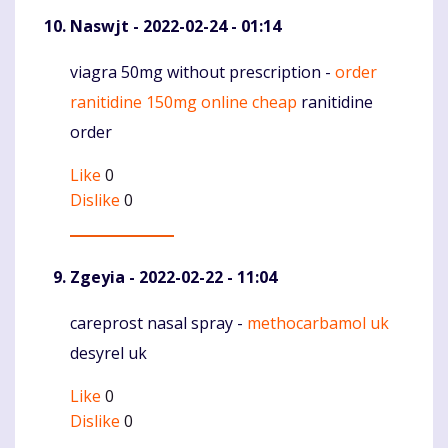
Naswjt
- 2022-02-24 - 01:14
viagra 50mg without prescription -
order
Komentaras
ranitidine 150mg online cheap
ranitidine
order
Like
0
Dislike
0
Zgeyia
- 2022-02-22 - 11:04
careprost nasal spray -
methocarbamol uk
Komentaras
desyrel uk
Like
0
Dislike
0