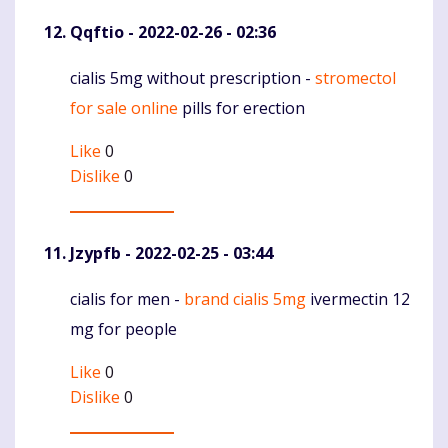
Qqftio
- 2022-02-26 - 02:36
cialis 5mg without prescription -
stromectol
Komentaras
for sale online
pills for erection
Like
0
Dislike
0
Jzypfb
- 2022-02-25 - 03:44
cialis for men -
brand cialis 5mg
ivermectin 12
Komentaras
mg for people
Like
0
Dislike
0