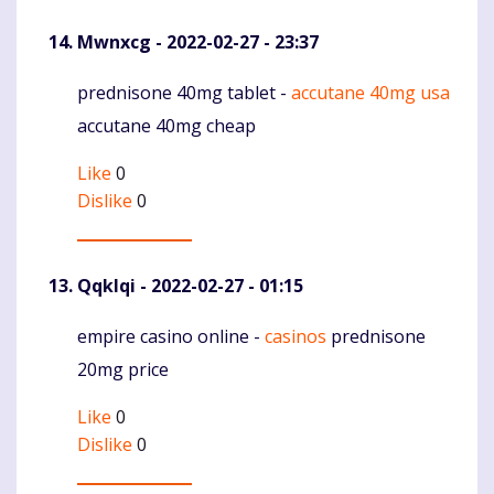
Mwnxcg
- 2022-02-27 - 23:37
prednisone 40mg tablet -
accutane 40mg usa
Komentaras
accutane 40mg cheap
Like
0
Dislike
0
Qqklqi
- 2022-02-27 - 01:15
empire casino online -
casinos
prednisone
Komentaras
20mg price
Like
0
Dislike
0