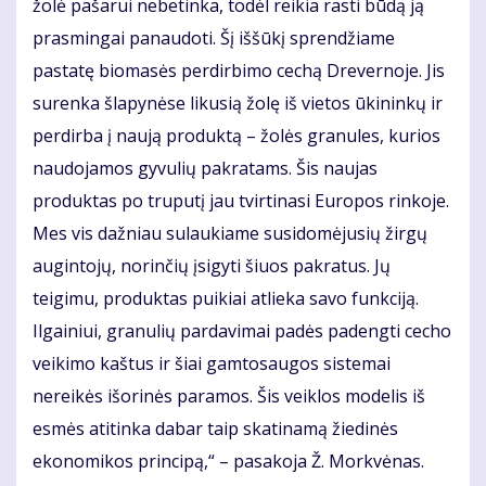
žolė pašarui nebetinka, todėl reikia rasti būdą ją
prasmingai panaudoti. Šį iššūkį sprendžiame
pastatę biomasės perdirbimo cechą Drevernoje. Jis
surenka šlapynėse likusią žolę iš vietos ūkininkų ir
perdirba į naują produktą – žolės granules, kurios
naudojamos gyvulių pakratams. Šis naujas
produktas po truputį jau tvirtinasi Europos rinkoje.
Mes vis dažniau sulaukiame susidomėjusių žirgų
augintojų, norinčių įsigyti šiuos pakratus. Jų
teigimu, produktas puikiai atlieka savo funkciją.
Ilgainiui, granulių pardavimai padės padengti cecho
veikimo kaštus ir šiai gamtosaugos sistemai
nereikės išorinės paramos. Šis veiklos modelis iš
esmės atitinka dabar taip skatinamą žiedinės
ekonomikos principą,“ – pasakoja Ž. Morkvėnas.