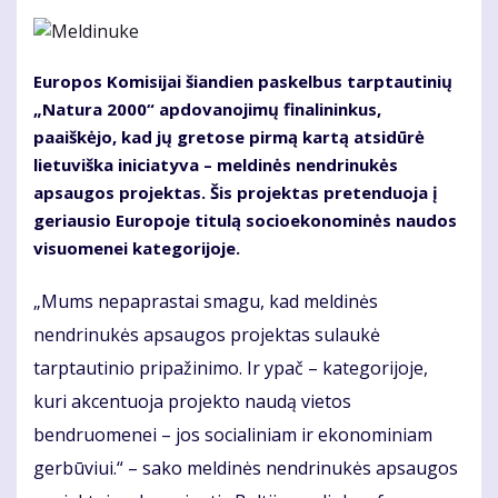
Europos Komisijai šiandien paskelbus tarptautinių
„Natura 2000“ apdovanojimų finalininkus,
paaiškėjo, kad jų gretose pirmą kartą atsidūrė
lietuviška iniciatyva – meldinės nendrinukės
apsaugos projektas. Šis projektas pretenduoja į
geriausio Europoje titulą socioekonominės naudos
visuomenei kategorijoje.
„Mums nepaprastai smagu, kad meldinės
nendrinukės apsaugos projektas sulaukė
tarptautinio pripažinimo. Ir ypač – kategorijoje,
kuri akcentuoja projekto naudą vietos
bendruomenei – jos socialiniam ir ekonominiam
gerbūviui.“ – sako meldinės nendrinukės apsaugos