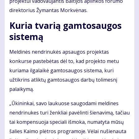
projektui vadovaujantis Baltijos aplinkos forumo
direktorius Žymantas Morkvėnas.
Kuria tvarią gamtosaugos
sistemą
Meldinės nendrinukės apsaugos projektas
konkurse pastebėtas dėl to, kad projekto metu
kuriama ilgalaikė gamtosaugos sistema, kuri
užtikrins atliktų gamtosaugos darbų tolimesnį
palaikymą.
„Ūkininkai, savo laukuose saugodami meldines
nendrinukes turi ženkliai pavėlinti šienavimą, tačiau
tai kompensuoja speciali išmoka, numatyta mūsų
šalies Kaimo plėtros programoje. Vėlai nušienauta