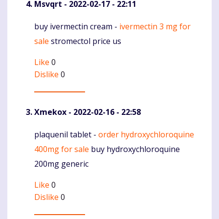
Msvqrt
- 2022-02-17 - 22:11
buy ivermectin cream -
ivermectin 3 mg for
Komentaras
sale
stromectol price us
Like
0
Dislike
0
Xmekox
- 2022-02-16 - 22:58
plaquenil tablet -
order hydroxychloroquine
Komentaras
400mg for sale
buy hydroxychloroquine
200mg generic
Like
0
Dislike
0