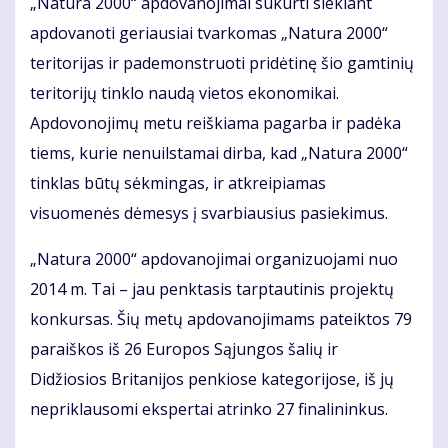
„Natura 2000“ apdovanojimai sukurti siekiant
apdovanoti geriausiai tvarkomas „Natura 2000“
teritorijas ir pademonstruoti pridėtinę šio gamtinių
teritorijų tinklo naudą vietos ekonomikai.
Apdovonojimų metu reiškiama pagarba ir padėka
tiems, kurie nenuilstamai dirba, kad „Natura 2000“
tinklas būtų sėkmingas, ir atkreipiamas
visuomenės dėmesys į svarbiausius pasiekimus.
„Natura 2000“ apdovanojimai organizuojami nuo
2014 m. Tai – jau penktasis tarptautinis projektų
konkursas. Šių metų apdovanojimams pateiktos 79
paraiškos iš 26 Europos Sąjungos šalių ir
Didžiosios Britanijos penkiose kategorijose, iš jų
nepriklausomi ekspertai atrinko 27 finalininkus.