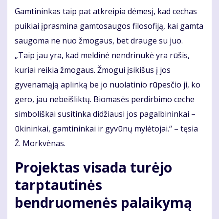
Gamtininkas taip pat atkreipia dėmesį, kad cechas
puikiai įprasmina gamtosaugos filosofiją, kai gamta
saugoma ne nuo žmogaus, bet drauge su juo.
„Taip jau yra, kad meldinė nendrinukė yra rūšis,
kuriai reikia žmogaus. Žmogui įsikišus į jos
gyvenamąją aplinką be jo nuolatinio rūpesčio ji, ko
gero, jau nebeišliktų. Biomasės perdirbimo ceche
simboliškai susitinka didžiausi jos pagalbininkai –
ūkininkai, gamtininkai ir gyvūnų mylėtojai.“ – tęsia
Ž. Morkvėnas.
Projektas visada turėjo
tarptautinės
bendruomenės palaikymą