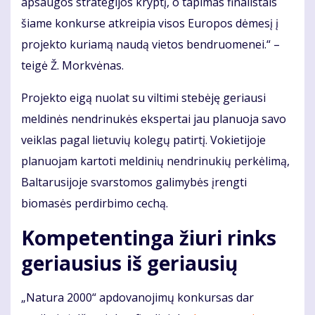
apsaugos strategijos kryptį, o tapimas finalistais
šiame konkurse atkreipia visos Europos dėmesį į
projekto kuriamą naudą vietos bendruomenei.“ –
teigė Ž. Morkvėnas.
Projekto eigą nuolat su viltimi stebėję geriausi
meldinės nendrinukės ekspertai jau planuoja savo
veiklas pagal lietuvių kolegų patirtį. Vokietijoje
planuojam kartoti meldinių nendrinukių perkėlimą,
Baltarusijoje svarstomos galimybės įrengti
biomasės perdirbimo cechą.
Kompetentinga žiuri rinks
geriausius iš geriausių
„Natura 2000“ apdovanojimų konkursas dar