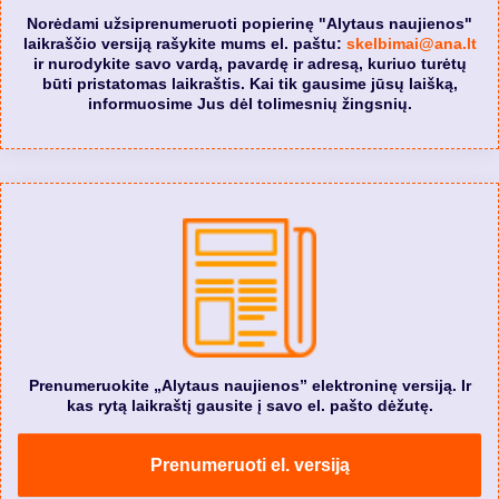
Norėdami užsiprenumeruoti popierinę "Alytaus naujienos"
laikraščio versiją rašykite mums el. paštu:
skelbimai@ana.lt
ir nurodykite savo vardą, pavardę ir adresą, kuriuo turėtų
būti pristatomas laikraštis. Kai tik gausime jūsų laišką,
informuosime Jus dėl tolimesnių žingsnių.
Prenumeruokite „Alytaus naujienos” elektroninę versiją. Ir
kas rytą laikraštį gausite į savo el. pašto dėžutę.
Prenumeruoti el. versiją