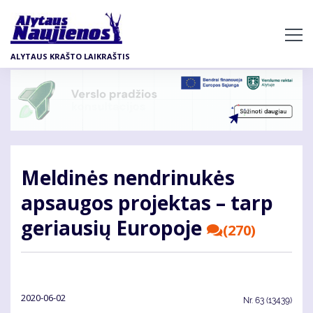
Pereiti
į
pagrindinį
ALYTAUS KRAŠTO LAIKRAŠTIS
turinį
Meldinės nendrinukės
apsaugos projektas – tarp
geriausių Europoje
(270)
2020-06-02
Nr.
63 (13439)