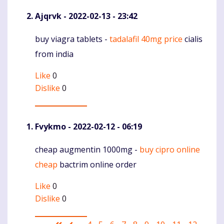
Ajqrvk
- 2022-02-13 - 23:42
buy viagra tablets -
tadalafil 40mg price
cialis
Komentaras
from india
Like
0
Dislike
0
Fvykmo
- 2022-02-12 - 06:19
cheap augmentin 1000mg -
buy cipro online
Komentaras
cheap
bactrim online order
Like
0
Dislike
0
Pagination