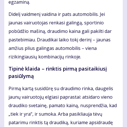
egzaminą.
Didelį vaidmenį vaidina ir pats automobilis. Jei
jaunas vairuotojas renkasi galingą, sportinio
pobūdžio mašiną, draudimo kaina gali pakilti dar
pastebimiau. Draudikai laiko tokį derinį – jaunas
amžius plius galingas automobilis – viena
rizikingiausių kombinacijų rinkoje.
Tipinė klaida – rinktis pirmą pasitaikiusį
pasiūlymą
Pirmą kartą susidūrę su draudimo rinka, daugelis
jaunų vairuotojų elgiasi paprastai: atsidaro vieno
draudiko svetainę, pamato kainą, nusprendžia, kad
„tiek ir yra“, ir sumoka. Arba pasikliauja tėvų
patarimu rinktis tą draudiką, kuriame apsidraudę