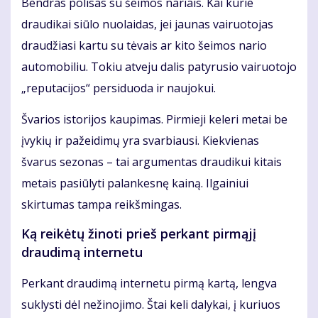
Bendras polisas su šeimos nariais. Kai kurie
draudikai siūlo nuolaidas, jei jaunas vairuotojas
draudžiasi kartu su tėvais ar kito šeimos nario
automobiliu. Tokiu atveju dalis patyrusio vairuotojo
„reputacijos“ persiduoda ir naujokui.
Švarios istorijos kaupimas. Pirmieji keleri metai be
įvykių ir pažeidimų yra svarbiausi. Kiekvienas
švarus sezonas – tai argumentas draudikui kitais
metais pasiūlyti palankesnę kainą. Ilgainiui
skirtumas tampa reikšmingas.
Ką reikėtų žinoti prieš perkant pirmąjį
draudimą internetu
Perkant draudimą internetu pirmą kartą, lengva
suklysti dėl nežinojimo. Štai keli dalykai, į kuriuos