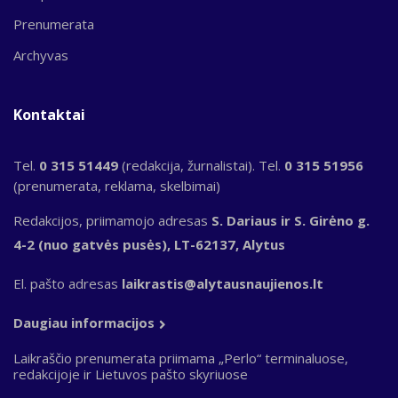
Prenumerata
Archyvas
Kontaktai
Tel.
0 315 51449
(redakcija, žurnalistai). Tel.
0 315 51956
(prenumerata, reklama, skelbimai)
Redakcijos, priimamojo adresas
S. Dariaus ir S. Girėno g.
4-2 (nuo gatvės pusės), LT-62137, Alytus
El. pašto adresas
laikrastis@alytausnaujienos.lt
Daugiau informacijos
Laikraščio prenumerata priimama „Perlo“ terminaluose,
redakcijoje ir Lietuvos pašto skyriuose