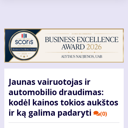
Pereiti
į
pagrindinį
turinį
Jaunas vairuotojas ir
automobilio draudimas:
kodėl kainos tokios aukštos
ir ką galima padaryti
(0)