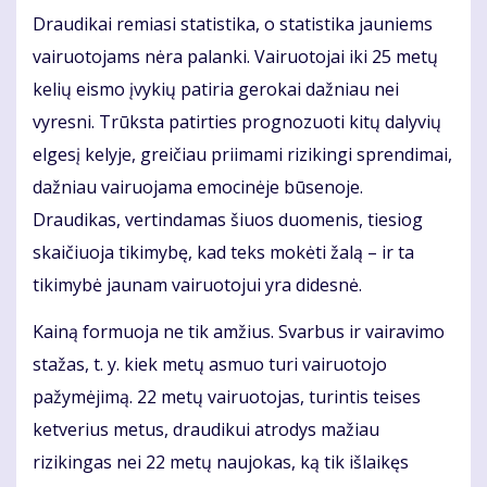
Draudikai remiasi statistika, o statistika jauniems
vairuotojams nėra palanki. Vairuotojai iki 25 metų
kelių eismo įvykių patiria gerokai dažniau nei
vyresni. Trūksta patirties prognozuoti kitų dalyvių
elgesį kelyje, greičiau priimami rizikingi sprendimai,
dažniau vairuojama emocinėje būsenoje.
Draudikas, vertindamas šiuos duomenis, tiesiog
skaičiuoja tikimybę, kad teks mokėti žalą – ir ta
tikimybė jaunam vairuotojui yra didesnė.
Kainą formuoja ne tik amžius. Svarbus ir vairavimo
stažas, t. y. kiek metų asmuo turi vairuotojo
pažymėjimą. 22 metų vairuotojas, turintis teises
ketverius metus, draudikui atrodys mažiau
rizikingas nei 22 metų naujokas, ką tik išlaikęs