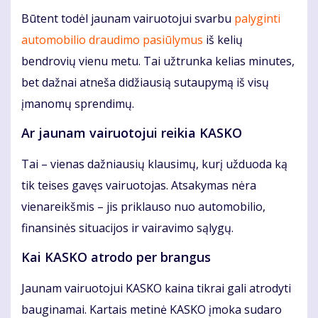
Būtent todėl jaunam vairuotojui svarbu
palyginti
automobilio draudimo pasiūlymus
iš kelių
bendrovių vienu metu. Tai užtrunka kelias minutes,
bet dažnai atneša didžiausią sutaupymą iš visų
įmanomų sprendimų.
Ar jaunam vairuotojui reikia KASKO
Tai – vienas dažniausių klausimų, kurį užduoda ką
tik teises gavęs vairuotojas. Atsakymas nėra
vienareikšmis – jis priklauso nuo automobilio,
finansinės situacijos ir vairavimo sąlygų.
Kai KASKO atrodo per brangus
Jaunam vairuotojui KASKO kaina tikrai gali atrodyti
bauginamai. Kartais metinė KASKO įmoka sudaro