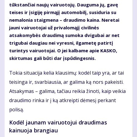
tūkstančiai naujų vairuotojų. Dauguma jų, gavę
teises ir įsigiję pirmąjį automobilį, susiduria su
nemalonia staigmena – draudimo kaina. Neretai
jauni vairuotojai už privalomąjį civilinės
atsakomybės draudimą sumoka dvigubai ar net
trigubai daugiau nei vyresni, ilgametę patirtį
turintys vairuotojai. O jei kalbame apie KASKO,
skirtumas gali būti dar įspūdingesnis.
Tokia situacija kelia klausimų: kodėl taip yra, ar tai
teisinga ir, svarbiausia, ar galima ką nors pakeisti.
Atsakymas – galima, tačiau reikia žinoti, kaip veikia
draudimo rinka ir į ką atkreipti dėmesį perkant
polisą.
Kodėl jaunam vairuotojui draudimas
kainuoja brangiau