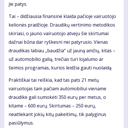
jie patys.
Tai – didžiausia finansinė klaida pačioje vairuotojo
kelionės pradžioje. Draudikų vertinimo metodikos
skiriasi, o jauno vairuotojo atveju šie skirtumai
dažnai būna dar ryškesni nei patyrusio. Vienas
draudikas labiau „baudžia“ už jauną amžių, kitas –
už automobilio galią, trečias turi lojalumo ar
šeimos programas, kurios leidžia gauti nuolaidą.
Praktiškai tai reiškia, kad tas pats 21 metų
vairuotojas tam pačiam automobiliui viename
draudike gali sumokėti 350 eurų per metus, o
kitame – 600 eurų. Skirtumas – 250 eurų,
neatliekant jokių kitų pakeitimų, tik palyginus
pasiūlymus.