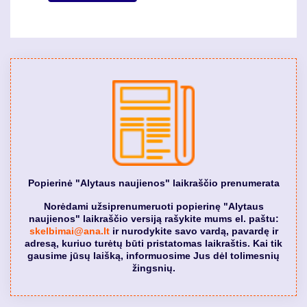
Popierinė "Alytaus naujienos" laikraščio prenumerata
Norėdami užsiprenumeruoti popierinę "Alytaus
naujienos" laikraščio versiją rašykite mums el. paštu:
skelbimai@ana.lt
ir nurodykite savo vardą, pavardę ir
adresą, kuriuo turėtų būti pristatomas laikraštis. Kai tik
gausime jūsų laišką, informuosime Jus dėl tolimesnių
žingsnių.