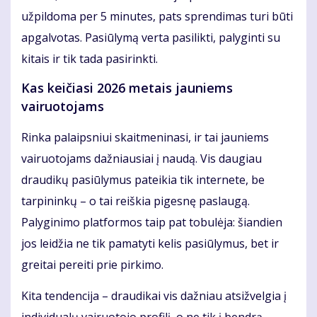
užpildoma per 5 minutes, pats sprendimas turi būti
apgalvotas. Pasiūlymą verta pasilikti, palyginti su
kitais ir tik tada pasirinkti.
Kas keičiasi 2026 metais jauniems
vairuotojams
Rinka palaipsniui skaitmeninasi, ir tai jauniems
vairuotojams dažniausiai į naudą. Vis daugiau
draudikų pasiūlymus pateikia tik internete, be
tarpininkų – o tai reiškia pigesnę paslaugą.
Palyginimo platformos taip pat tobulėja: šiandien
jos leidžia ne tik pamatyti kelis pasiūlymus, bet ir
greitai pereiti prie pirkimo.
Kita tendencija – draudikai vis dažniau atsižvelgia į
individualų vairuotojo profilį, o ne tik į bendrą