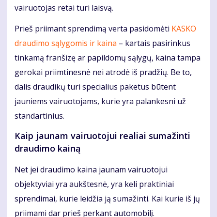
vairuotojas retai turi laisvą.
Prieš priimant sprendimą verta pasidomėti
KASKO
draudimo sąlygomis ir kaina
– kartais pasirinkus
tinkamą franšizę ar papildomų sąlygų, kaina tampa
gerokai priimtinesnė nei atrodė iš pradžių. Be to,
dalis draudikų turi specialius paketus būtent
jauniems vairuotojams, kurie yra palankesni už
standartinius.
Kaip jaunam vairuotojui realiai sumažinti
draudimo kainą
Net jei draudimo kaina jaunam vairuotojui
objektyviai yra aukštesnė, yra keli praktiniai
sprendimai, kurie leidžia ją sumažinti. Kai kurie iš jų
priimami dar prieš perkant automobilį.