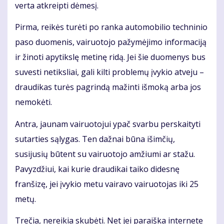
verta atkreipti dėmesį.
Pirma, reikės turėti po ranka automobilio techninio
paso duomenis, vairuotojo pažymėjimo informaciją
ir žinoti apytikslę metinę ridą. Jei šie duomenys bus
suvesti netiksliai, gali kilti problemų įvykio atveju –
draudikas turės pagrindą mažinti išmoką arba jos
nemokėti.
Antra, jaunam vairuotojui ypač svarbu perskaityti
sutarties sąlygas. Ten dažnai būna išimčių,
susijusių būtent su vairuotojo amžiumi ar stažu.
Pavyzdžiui, kai kurie draudikai taiko didesnę
franšizę, jei įvykio metu vairavo vairuotojas iki 25
metų.
Trečia, nereikia skubėti. Net jei paraiška internete