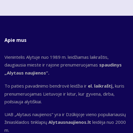
Apie mus
Vienintelis Alytuje nuo 1989 m. leidžiamas laikraštis,
daugiausia mieste ir rajone prenumeruojamas
spaudinys
„Alytaus naujienos“.
To paties pavadinimo bendrovė leidžia ir
el. laikraštį,
kuris
prenumeruojamas Lietuvoje ir kitur, kur gyvena, dirba,
poilsiauja alytiškiai.
UAB „Alytaus naujienos“ yra ir Dzūkijoje vieno populiariausių
žiniasklaidos tinklapių
Alytausnaujienos.lt
leidėja nuo 2000
m.