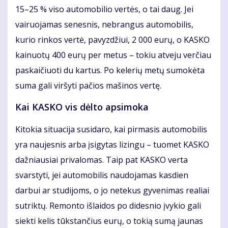
15–25 % viso automobilio vertės, o tai daug. Jei
vairuojamas senesnis, nebrangus automobilis,
kurio rinkos vertė, pavyzdžiui, 2 000 eurų, o KASKO
kainuotų 400 eurų per metus – tokiu atveju verčiau
paskaičiuoti du kartus. Po kelerių metų sumokėta
suma gali viršyti pačios mašinos vertę.
Kai KASKO vis dėlto apsimoka
Kitokia situacija susidaro, kai pirmasis automobilis
yra naujesnis arba įsigytas lizingu – tuomet KASKO
dažniausiai privalomas. Taip pat KASKO verta
svarstyti, jei automobilis naudojamas kasdien
darbui ar studijoms, o jo netekus gyvenimas realiai
sutriktų. Remonto išlaidos po didesnio įvykio gali
siekti kelis tūkstančius eurų, o tokią sumą jaunas