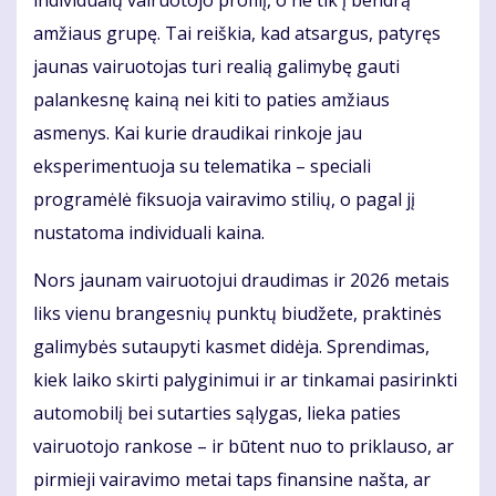
amžiaus grupę. Tai reiškia, kad atsargus, patyręs
jaunas vairuotojas turi realią galimybę gauti
palankesnę kainą nei kiti to paties amžiaus
asmenys. Kai kurie draudikai rinkoje jau
eksperimentuoja su telematika – speciali
programėlė fiksuoja vairavimo stilių, o pagal jį
nustatoma individuali kaina.
Nors jaunam vairuotojui draudimas ir 2026 metais
liks vienu brangesnių punktų biudžete, praktinės
galimybės sutaupyti kasmet didėja. Sprendimas,
kiek laiko skirti palyginimui ir ar tinkamai pasirinkti
automobilį bei sutarties sąlygas, lieka paties
vairuotojo rankose – ir būtent nuo to priklauso, ar
pirmieji vairavimo metai taps finansine našta, ar