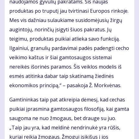
naudojamos gyvulių pakratams. Šis naujas
produktas po truputį jau tvirtinasi Europos rinkoje.
Mes vis dažniau sulaukiame susidomėjusių žirgų
augintojų, norinčių įsigyti šiuos pakratus. Jų
teigimu, produktas puikiai atlieka savo funkciją.
Ilgainiui, granulių pardavimai padės padengti cecho
veikimo kaštus ir šiai gamtosaugos sistemai
nereikės išorinės paramos. Šis veiklos modelis iš
esmės atitinka dabar taip skatinamą žiedinės
ekonomikos principą,“ – pasakoja Ž. Morkvėnas.
Gamtininkas taip pat atkreipia dėmesį, kad cechas
puikiai įprasmina gamtosaugos filosofiją, kai gamta
saugoma ne nuo žmogaus, bet drauge su juo.
„Taip jau yra, kad meldinė nendrinukė yra rūšis,
kuriai reikia žmogaus. Žmogui įsikišus į jos