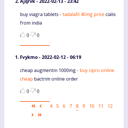
Ajqrvk
- 2022-02-13 - 23:42
buy viagra tablets -
tadalafil 40mg price
cialis
Komentaras
from india
0
0
Fvykmo
- 2022-02-12 - 06:19
cheap augmentin 1000mg -
buy cipro online
Komentaras
cheap
bactrim online order
0
0
Pagination
First
Ankstesnis
Puslapis
4
Puslapis
5
Puslapis
6
Puslapis
7
Current
8
Puslapis
9
Puslapis
10
Puslapis
11
Puslapis
12
page
puslapis
page
Sekantis
Last
puslapis
page