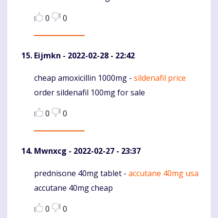
0
0
Eijmkn
- 2022-02-28 - 22:42
cheap amoxicillin 1000mg -
sildenafil price
Komentaras
order sildenafil 100mg for sale
0
0
Mwnxcg
- 2022-02-27 - 23:37
prednisone 40mg tablet -
accutane 40mg usa
Komentaras
accutane 40mg cheap
0
0