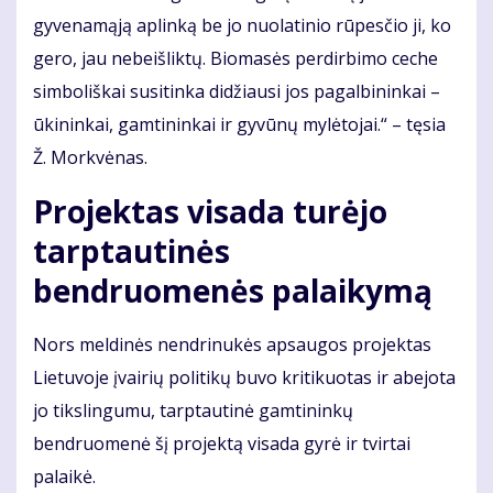
gyvenamąją aplinką be jo nuolatinio rūpesčio ji, ko
gero, jau nebeišliktų. Biomasės perdirbimo ceche
simboliškai susitinka didžiausi jos pagalbininkai –
ūkininkai, gamtininkai ir gyvūnų mylėtojai.“ – tęsia
Ž. Morkvėnas.
Projektas visada turėjo
tarptautinės
bendruomenės palaikymą
Nors meldinės nendrinukės apsaugos projektas
Lietuvoje įvairių politikų buvo kritikuotas ir abejota
jo tikslingumu, tarptautinė gamtininkų
bendruomenė šį projektą visada gyrė ir tvirtai
palaikė.