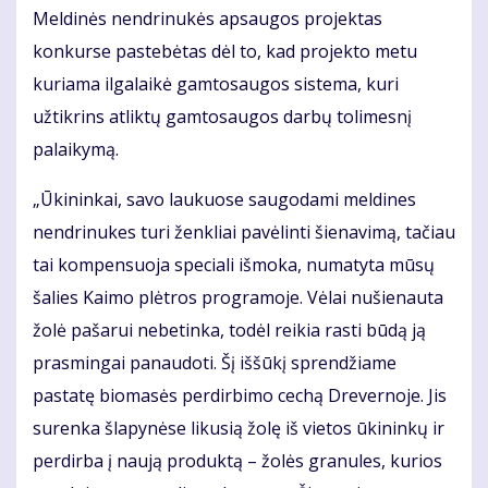
Meldinės nendrinukės apsaugos projektas
konkurse pastebėtas dėl to, kad projekto metu
kuriama ilgalaikė gamtosaugos sistema, kuri
užtikrins atliktų gamtosaugos darbų tolimesnį
palaikymą.
„Ūkininkai, savo laukuose saugodami meldines
nendrinukes turi ženkliai pavėlinti šienavimą, tačiau
tai kompensuoja speciali išmoka, numatyta mūsų
šalies Kaimo plėtros programoje. Vėlai nušienauta
žolė pašarui nebetinka, todėl reikia rasti būdą ją
prasmingai panaudoti. Šį iššūkį sprendžiame
pastatę biomasės perdirbimo cechą Drevernoje. Jis
surenka šlapynėse likusią žolę iš vietos ūkininkų ir
perdirba į naują produktą – žolės granules, kurios