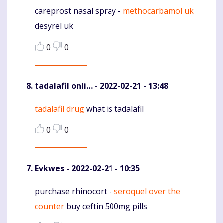
careprost nasal spray -
methocarbamol uk
Komentaras
desyrel uk
0
0
tadalafil onli…
- 2022-02-21 - 13:48
tadalafil drug
what is tadalafil
Komentaras
0
0
Evkwes
- 2022-02-21 - 10:35
purchase rhinocort -
seroquel over the
Komentaras
counter
buy ceftin 500mg pills