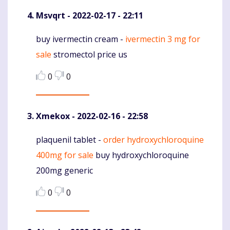
Msvqrt
- 2022-02-17 - 22:11
buy ivermectin cream -
ivermectin 3 mg for
Komentaras
sale
stromectol price us
0
0
Xmekox
- 2022-02-16 - 22:58
plaquenil tablet -
order hydroxychloroquine
Komentaras
400mg for sale
buy hydroxychloroquine
200mg generic
0
0