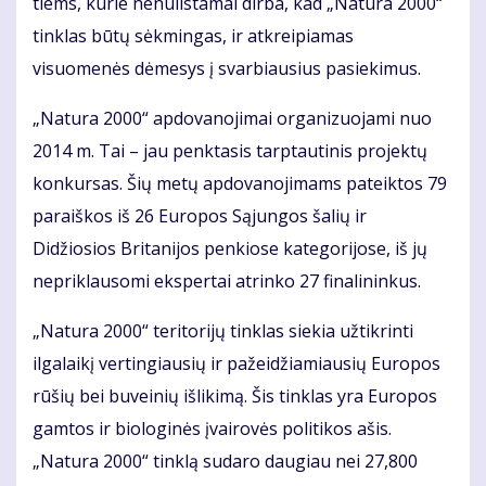
tiems, kurie nenuilstamai dirba, kad „Natura 2000“
tinklas būtų sėkmingas, ir atkreipiamas
visuomenės dėmesys į svarbiausius pasiekimus.
„Natura 2000“ apdovanojimai organizuojami nuo
2014 m. Tai – jau penktasis tarptautinis projektų
konkursas. Šių metų apdovanojimams pateiktos 79
paraiškos iš 26 Europos Sąjungos šalių ir
Didžiosios Britanijos penkiose kategorijose, iš jų
nepriklausomi ekspertai atrinko 27 finalininkus.
„Natura 2000“ teritorijų tinklas siekia užtikrinti
ilgalaikį vertingiausių ir pažeidžiamiausių Europos
rūšių bei buveinių išlikimą. Šis tinklas yra Europos
gamtos ir biologinės įvairovės politikos ašis.
„Natura 2000“ tinklą sudaro daugiau nei 27,800