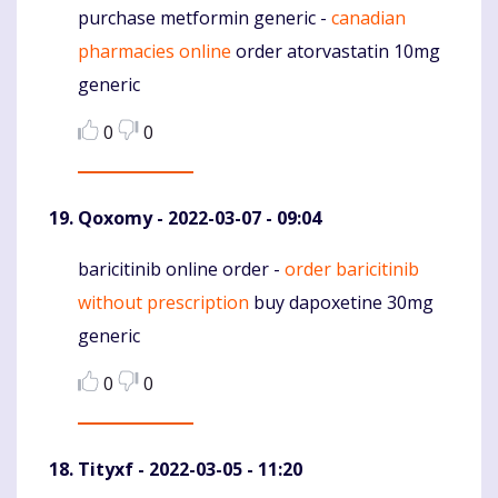
purchase metformin generic -
canadian
Komentaras
pharmacies online
order atorvastatin 10mg
generic
0
0
Qoxomy
- 2022-03-07 - 09:04
baricitinib online order -
order baricitinib
Komentaras
without prescription
buy dapoxetine 30mg
generic
0
0
Tityxf
- 2022-03-05 - 11:20