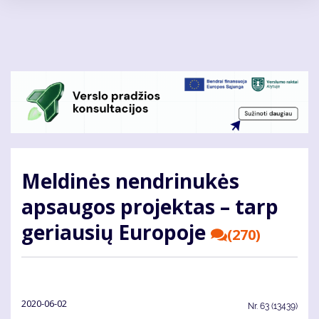
Pereiti
į
pagrindinį
turinį
Meldinės nendrinukės
apsaugos projektas – tarp
geriausių Europoje
(270)
2020-06-02
Nr.
63 (13439)