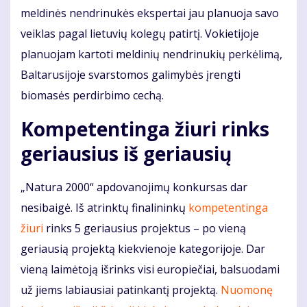
meldinės nendrinukės ekspertai jau planuoja savo
veiklas pagal lietuvių kolegų patirtį. Vokietijoje
planuojam kartoti meldinių nendrinukių perkėlimą,
Baltarusijoje svarstomos galimybės įrengti
biomasės perdirbimo cechą.
Kompetentinga žiuri rinks
geriausius iš geriausių
„Natura 2000“ apdovanojimų konkursas dar
nesibaigė. Iš atrinktų finalininkų
kompetentinga
žiuri
rinks 5 geriausius projektus – po vieną
geriausią projektą kiekvienoje kategorijoje. Dar
vieną laimėtoją išrinks visi europiečiai, balsuodami
už jiems labiausiai patinkantį projektą.
Nuomonę