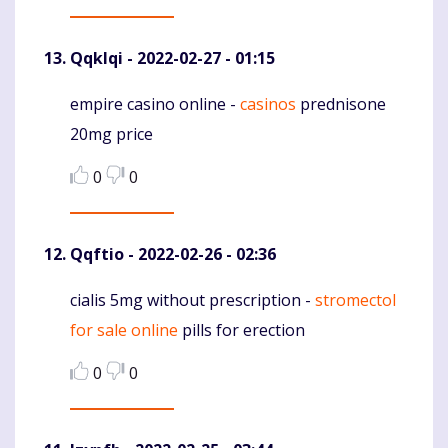
Qqklqi
- 2022-02-27 - 01:15
empire casino online -
casinos
prednisone
Komentaras
20mg price
0
0
Qqftio
- 2022-02-26 - 02:36
cialis 5mg without prescription -
stromectol
Komentaras
for sale online
pills for erection
0
0