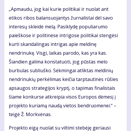
„Apmaudu, jog kai kurie politikai ir nuolat ant
etikos ribos balansuojantys žurnalistai dėl savo
interesų skleidė melą. Pasiklydę populiarumo
paieškose ir politinėse intrigose politikai stengėsi
kurti skandalingas intrigas apie meldinę
nendrinukę. Visgi, laikas parodo, kas yra kas.
Šiandien galima konstatuoti, jog pūstas melo
burbulas subliuško. Sėkmingai atliktas meldinių
nendrinukių perkėlimas keičia tarptautinės rūšies
apsaugos strategijos kryptį, o tapimas finalistais
šiame konkurse atkreipia visos Europos dėmesį į
projekto kuriamą naudą vietos bendruomenei.“ –
teigė Ž. Morkvėnas.
Projekto eigą nuolat su viltimi stebėję geriausi