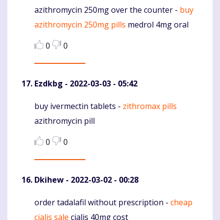
azithromycin 250mg over the counter -
buy
Komentaras
azithromycin 250mg pills
medrol 4mg oral
0
0
Ezdkbg
- 2022-03-03 - 05:42
buy ivermectin tablets -
zithromax pills
Komentaras
azithromycin pill
0
0
Dkihew
- 2022-03-02 - 00:28
order tadalafil without prescription -
cheap
Komentaras
cialis sale
cialis 40mg cost