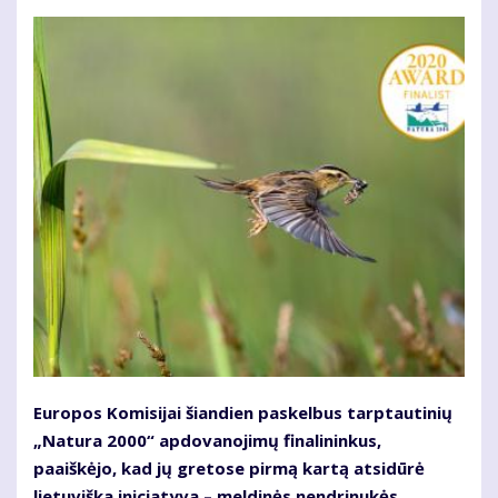
Europos Komisijai šiandien paskelbus tarptautinių
„Natura 2000“ apdovanojimų finalininkus,
paaiškėjo, kad jų gretose pirmą kartą atsidūrė
lietuviška iniciatyva – meldinės nendrinukės