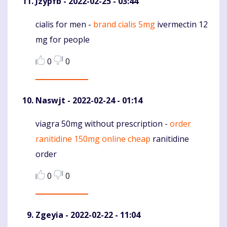
Jzypfb
- 2022-02-25 - 03:44
cialis for men -
brand cialis 5mg
ivermectin 12
Komentaras
mg for people
0
0
Naswjt
- 2022-02-24 - 01:14
viagra 50mg without prescription -
order
Komentaras
ranitidine 150mg online cheap
ranitidine
order
0
0
Zgeyia
- 2022-02-22 - 11:04