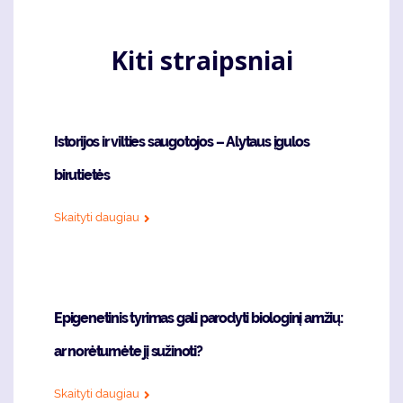
Kiti straipsniai
Istorijos ir vilties saugotojos – Alytaus įgulos
birutietės
Skaityti daugiau
Epigenetinis tyrimas gali parodyti biologinį amžių:
ar norėtumėte jį sužinoti?
Skaityti daugiau