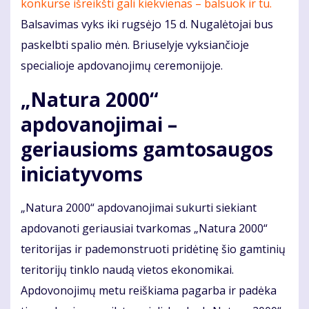
konkurse išreikšti gali kiekvienas – balsuok ir tu.
Balsavimas vyks iki rugsėjo 15 d. Nugalėtojai bus
paskelbti spalio mėn. Briuselyje vyksiančioje
specialioje apdovanojimų ceremonijoje.
„Natura 2000“
apdovanojimai –
geriausioms gamtosaugos
iniciatyvoms
„Natura 2000“ apdovanojimai sukurti siekiant
apdovanoti geriausiai tvarkomas „Natura 2000“
teritorijas ir pademonstruoti pridėtinę šio gamtinių
teritorijų tinklo naudą vietos ekonomikai.
Apdovonojimų metu reiškiama pagarba ir padėka