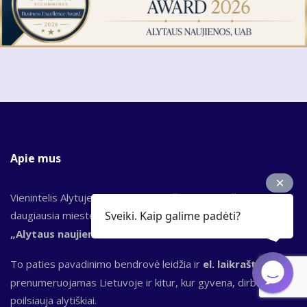
Apie mus
Vienintelis Alytuje nuo 1989 m. leidžiamas laikraštis,
Sveiki. Kaip galime padėti?
daugiausia mieste ir rajone prenumeruojamas
spaudinys
„Alytaus naujienos“.
To paties pavadinimo bendrovė leidžia ir
el. laikraštį,
kuris
prenumeruojamas Lietuvoje ir kitur, kur gyvena, dirba,
poilsiauja alytiškiai.