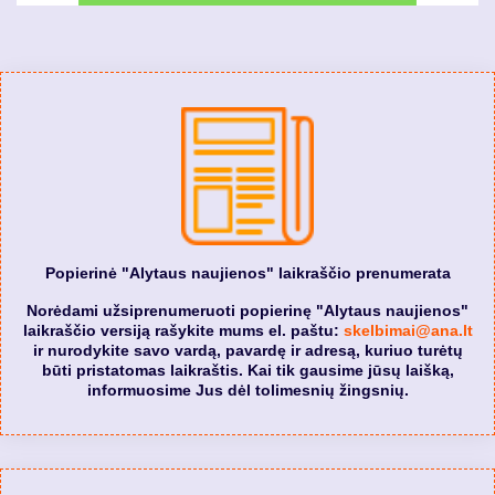
Popierinė "Alytaus naujienos" laikraščio prenumerata
Norėdami užsiprenumeruoti popierinę "Alytaus naujienos"
laikraščio versiją rašykite mums el. paštu:
skelbimai@ana.lt
ir nurodykite savo vardą, pavardę ir adresą, kuriuo turėtų
būti pristatomas laikraštis. Kai tik gausime jūsų laišką,
informuosime Jus dėl tolimesnių žingsnių.