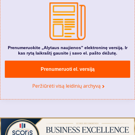
Prenumeruokite „Alytaus naujienos” elektroninę versiją. Ir
kas rytą laikraštį gausite į savo el. pašto dėžutę.
Prenumeruoti el. versiją
Peržiūrėti visą leidinių archyvą