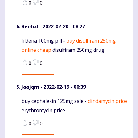
0
0
Reolxd
- 2022-02-20 - 08:27
fildena 100mg pill -
buy disulfiram 250mg
Komentaras
online cheap
disulfiram 250mg drug
0
0
Jaajqm
- 2022-02-19 - 00:39
buy cephalexin 125mg sale -
clindamycin price
Komentaras
erythromycin price
0
0