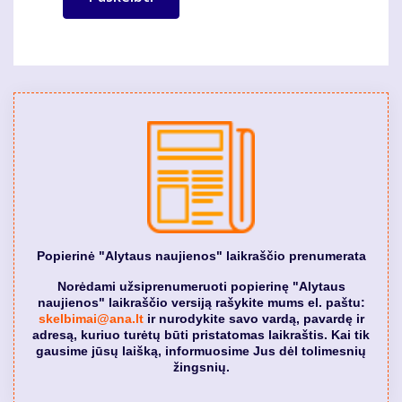
Popierinė "Alytaus naujienos" laikraščio prenumerata
Norėdami užsiprenumeruoti popierinę "Alytaus
naujienos" laikraščio versiją rašykite mums el. paštu:
skelbimai@ana.lt
ir nurodykite savo vardą, pavardę ir
adresą, kuriuo turėtų būti pristatomas laikraštis. Kai tik
gausime jūsų laišką, informuosime Jus dėl tolimesnių
žingsnių.