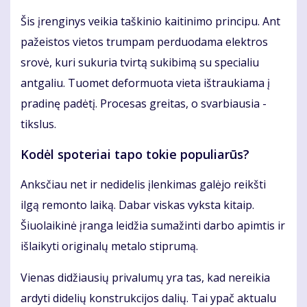
Šis įrenginys veikia taškinio kaitinimo principu. Ant
pažeistos vietos trumpam perduodama elektros
srovė, kuri sukuria tvirtą sukibimą su specialiu
antgaliu. Tuomet deformuota vieta ištraukiama į
pradinę padėtį. Procesas greitas, o svarbiausia -
tikslus.
Kodėl spoteriai tapo tokie populiarūs?
Anksčiau net ir nedidelis įlenkimas galėjo reikšti
ilgą remonto laiką. Dabar viskas vyksta kitaip.
Šiuolaikinė įranga leidžia sumažinti darbo apimtis ir
išlaikyti originalų metalo stiprumą.
Vienas didžiausių privalumų yra tas, kad nereikia
ardyti didelių konstrukcijos dalių. Tai ypač aktualu