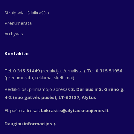
Straipsniai iš laikraščio
Prenumerata
Archyvas
Kontaktai
Tel.
0 315 51449
(redakcija, žurnalistai). Tel.
0 315 51956
(prenumerata, reklama, skelbimai)
Redakcijos, priimamojo adresas
S. Dariaus ir S. Girėno g.
4-2 (nuo gatvės pusės), LT-62137, Alytus
El. pašto adresas
laikrastis@alytausnaujienos.lt
Daugiau informacijos