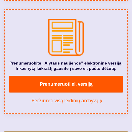
Prenumeruokite „Alytaus naujienos” elektroninę versiją.
Ir kas rytą laikraštį gausite į savo el. pašto dėžutę.
Prenumeruoti el. versiją
Peržiūrėti visą leidinių archyvą