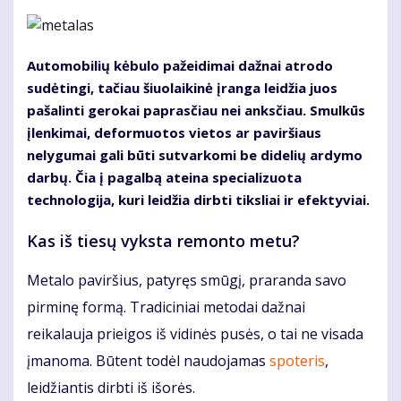
Automobilių kėbulo pažeidimai dažnai atrodo
sudėtingi, tačiau šiuolaikinė įranga leidžia juos
pašalinti gerokai paprasčiau nei anksčiau. Smulkūs
įlenkimai, deformuotos vietos ar paviršiaus
nelygumai gali būti sutvarkomi be didelių ardymo
darbų. Čia į pagalbą ateina specializuota
technologija, kuri leidžia dirbti tiksliai ir efektyviai.
Kas iš tiesų vyksta remonto metu?
Metalo paviršius, patyręs smūgį, praranda savo
pirminę formą. Tradiciniai metodai dažnai
reikalauja prieigos iš vidinės pusės, o tai ne visada
įmanoma. Būtent todėl naudojamas
spoteris
,
leidžiantis dirbti iš išorės.