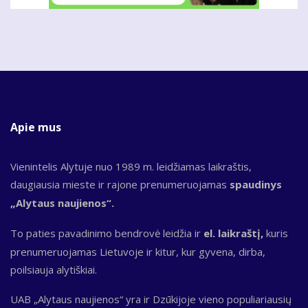
Apie mus
Vienintelis Alytuje nuo 1989 m. leidžiamas laikraštis,
daugiausia mieste ir rajone prenumeruojamas
spaudinys
„Alytaus naujienos“.
To paties pavadinimo bendrovė leidžia ir
el. laikraštį,
kuris
prenumeruojamas Lietuvoje ir kitur, kur gyvena, dirba,
poilsiauja alytiškiai.
UAB „Alytaus naujienos“ yra ir Dzūkijoje vieno populiariausių