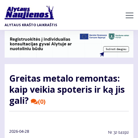
Pereiti
į
pagrindinį
ALYTAUS KRAŠTO LAIKRAŠTIS
turinį
Greitas metalo remontas:
kaip veikia spoteris ir ką jis
gali?
(0)
2026-04-28
Nr.
32 (14191)