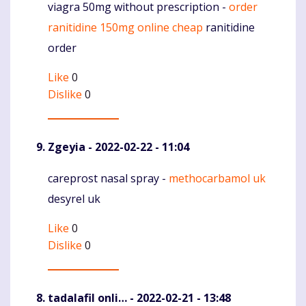
viagra 50mg without prescription -
order
Komentaras
ranitidine 150mg online cheap
ranitidine
order
Like
0
Dislike
0
Zgeyia
- 2022-02-22 - 11:04
careprost nasal spray -
methocarbamol uk
Komentaras
desyrel uk
Like
0
Dislike
0
tadalafil onli…
- 2022-02-21 - 13:48