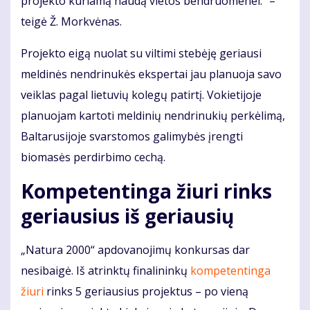
projekto kuriamą naudą vietos bendruomenei.“ –
teigė Ž. Morkvėnas.
Projekto eigą nuolat su viltimi stebėję geriausi
meldinės nendrinukės ekspertai jau planuoja savo
veiklas pagal lietuvių kolegų patirtį. Vokietijoje
planuojam kartoti meldinių nendrinukių perkėlimą,
Baltarusijoje svarstomos galimybės įrengti
biomasės perdirbimo cechą.
Kompetentinga žiuri rinks
geriausius iš geriausių
„Natura 2000“ apdovanojimų konkursas dar
nesibaigė. Iš atrinktų finalininkų
kompetentinga
žiuri
rinks 5 geriausius projektus – po vieną