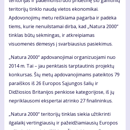
teritorijas ir pademonstruoti pridėtinę šio gamtinių
teritorijų tinklo naudą vietos ekonomikai.
Apdovonojimų metu reiškiama pagarba ir padėka
tiems, kurie nenuilstamai dirba, kad „Natura 2000“
tinklas būtų sėkmingas, ir atkreipiamas
visuomenės dėmesys į svarbiausius pasiekimus.
„Natura 2000“ apdovanojimai organizuojami nuo
2014 m. Tai – jau penktasis tarptautinis projektų
konkursas. Šių metų apdovanojimams pateiktos 79
paraiškos iš 26 Europos Sąjungos šalių ir
Didžiosios Britanijos penkiose kategorijose, iš jų
nepriklausomi ekspertai atrinko 27 finalininkus.
„Natura 2000“ teritorijų tinklas siekia užtikrinti
ilgalaikį vertingiausių ir pažeidžiamiausių Europos