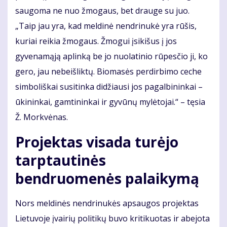
saugoma ne nuo žmogaus, bet drauge su juo.
„Taip jau yra, kad meldinė nendrinukė yra rūšis,
kuriai reikia žmogaus. Žmogui įsikišus į jos
gyvenamąją aplinką be jo nuolatinio rūpesčio ji, ko
gero, jau nebeišliktų. Biomasės perdirbimo ceche
simboliškai susitinka didžiausi jos pagalbininkai –
ūkininkai, gamtininkai ir gyvūnų mylėtojai.“ – tęsia
Ž. Morkvėnas.
Projektas visada turėjo
tarptautinės
bendruomenės palaikymą
Nors meldinės nendrinukės apsaugos projektas
Lietuvoje įvairių politikų buvo kritikuotas ir abejota