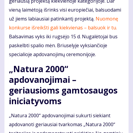
geriausią projektą kiekvienoje kategorijoje. Dar
vieną laimėtoją išrinks visi europiečiai, balsuodami
už jiems labiausiai patinkantį projektą.
Nuomonę
konkurse išreikšti gali kiekvienas – balsuok ir tu.
Balsavimas vyks iki rugsėjo 15 d. Nugalėtojai bus
paskelbti spalio mėn. Briuselyje vyksiančioje
specialioje apdovanojimų ceremonijoje.
„Natura 2000“
apdovanojimai –
geriausioms gamtosaugos
iniciatyvoms
„Natura 2000“ apdovanojimai sukurti siekiant
apdovanoti geriausiai tvarkomas „Natura 2000“