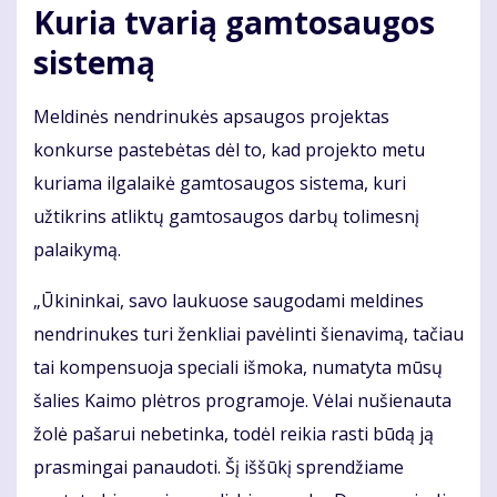
Kuria tvarią gamtosaugos
sistemą
Meldinės nendrinukės apsaugos projektas
konkurse pastebėtas dėl to, kad projekto metu
kuriama ilgalaikė gamtosaugos sistema, kuri
užtikrins atliktų gamtosaugos darbų tolimesnį
palaikymą.
„Ūkininkai, savo laukuose saugodami meldines
nendrinukes turi ženkliai pavėlinti šienavimą, tačiau
tai kompensuoja speciali išmoka, numatyta mūsų
šalies Kaimo plėtros programoje. Vėlai nušienauta
žolė pašarui nebetinka, todėl reikia rasti būdą ją
prasmingai panaudoti. Šį iššūkį sprendžiame