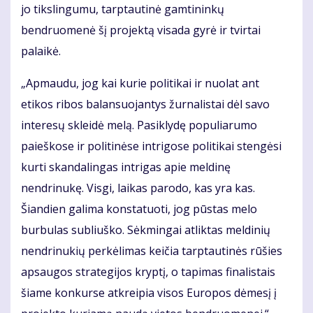
jo tikslingumu, tarptautinė gamtininkų
bendruomenė šį projektą visada gyrė ir tvirtai
palaikė.
„Apmaudu, jog kai kurie politikai ir nuolat ant
etikos ribos balansuojantys žurnalistai dėl savo
interesų skleidė melą. Pasiklydę populiarumo
paieškose ir politinėse intrigose politikai stengėsi
kurti skandalingas intrigas apie meldinę
nendrinukę. Visgi, laikas parodo, kas yra kas.
Šiandien galima konstatuoti, jog pūstas melo
burbulas subliuško. Sėkmingai atliktas meldinių
nendrinukių perkėlimas keičia tarptautinės rūšies
apsaugos strategijos kryptį, o tapimas finalistais
šiame konkurse atkreipia visos Europos dėmesį į