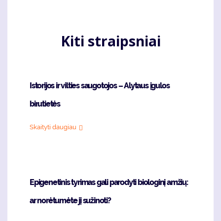
Kiti straipsniai
Istorijos ir vilties saugotojos – Alytaus įgulos
birutietės
Skaityti daugiau
Epigenetinis tyrimas gali parodyti biologinį amžių:
ar norėtumėte jį sužinoti?