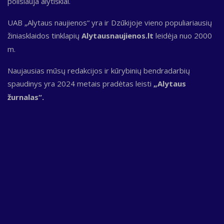
poilsiauja alytiškiai.
UAB „Alytaus naujienos“ yra ir Dzūkijoje vieno populiariausių
žiniasklaidos tinklapių
Alytausnaujienos.lt
leidėja nuo 2000
m.
Naujausias mūsų redakcijos ir kūrybinių bendradarbių
spaudinys yra 2024 metais pradėtas leisti
„Alytaus
žurnalas“.