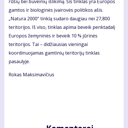
rūšių bei buveinių išlikimą. Šis tinklas yra Europos
gamtos ir biologinės įvairovės politikos ašis.
„Natura 2000“ tinklą sudaro daugiau nei 27,800
teritorijos. Iš viso, tinklas apima beveik penktadalį
Europos žemyninės ir beveik 10 % jūrinės
teritorijos. Tai – didžiausias vieningai
koordinuojamas gamtinių teritorijų tinklas
pasaulyje.
Rokas Maksimavičius