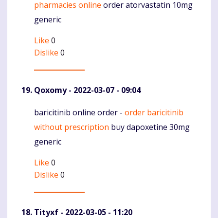
pharmacies online
order atorvastatin 10mg
generic
Like
0
Dislike
0
Qoxomy
- 2022-03-07 - 09:04
baricitinib online order -
order baricitinib
Komentaras
without prescription
buy dapoxetine 30mg
generic
Like
0
Dislike
0
Tityxf
- 2022-03-05 - 11:20