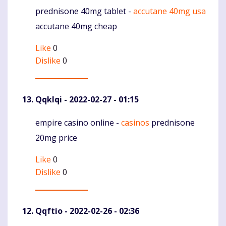
prednisone 40mg tablet -
accutane 40mg usa
Komentaras
accutane 40mg cheap
Like
0
Dislike
0
Qqklqi
- 2022-02-27 - 01:15
empire casino online -
casinos
prednisone
Komentaras
20mg price
Like
0
Dislike
0
Qqftio
- 2022-02-26 - 02:36