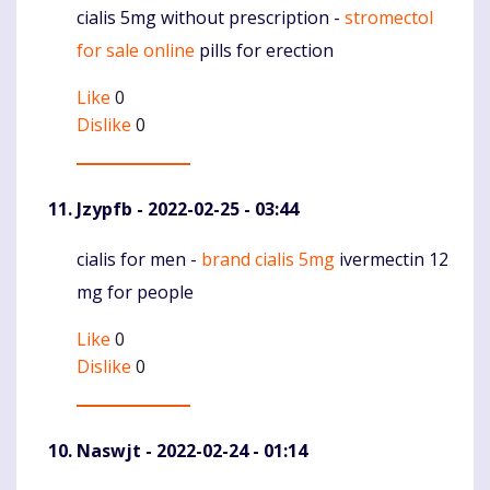
cialis 5mg without prescription -
stromectol
Komentaras
for sale online
pills for erection
Like
0
Dislike
0
Jzypfb
- 2022-02-25 - 03:44
cialis for men -
brand cialis 5mg
ivermectin 12
Komentaras
mg for people
Like
0
Dislike
0
Naswjt
- 2022-02-24 - 01:14