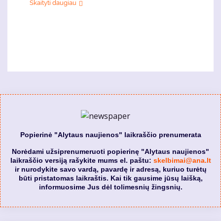
Skaityti daugiau
Popierinė "Alytaus naujienos" laikraščio prenumerata
Norėdami užsiprenumeruoti popierinę "Alytaus naujienos"
laikraščio versiją rašykite mums el. paštu:
skelbimai@ana.lt
ir nurodykite savo vardą, pavardę ir adresą, kuriuo turėtų
būti pristatomas laikraštis. Kai tik gausime jūsų laišką,
informuosime Jus dėl tolimesnių žingsnių.