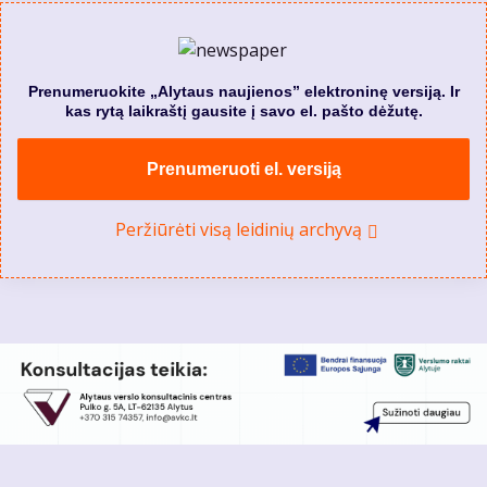
Prenumeruokite „Alytaus naujienos” elektroninę versiją. Ir
kas rytą laikraštį gausite į savo el. pašto dėžutę.
Prenumeruoti el. versiją
Peržiūrėti visą leidinių archyvą