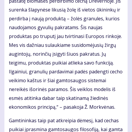
pastatę biomasės perdirbimo cechą Drevernoje. Jis
surenka šlapynėse likusią žolę iš vietos ūkininkų ir
perdirba į naują produktą – žolės granules, kurios
naudojamos gyvulių pakratams. Šis naujas
produktas po truputį jau tvirtinasi Europos rinkoje.
Mes vis dažniau sulaukiame susidomėjusių žirgų
augintojų, norinčių įsigyti šiuos pakratus. Jų
teigimu, produktas puikiai atlieka savo funkciją.
Ilgainiui, granulių pardavimai padės padengti cecho
veikimo kaštus ir šiai gamtosaugos sistemai
nereikės išorinės paramos. Šis veiklos modelis iš
esmės atitinka dabar taip skatinamą žiedinės
ekonomikos principą,“ – pasakoja Ž. Morkvėnas.
Gamtininkas taip pat atkreipia dėmesį, kad cechas
puikiai įprasmina gamtosaugos filosofiją, kai gamta