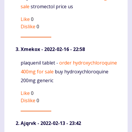
sale
stromectol price us
Like
0
Dislike
0
Xmekox
- 2022-02-16 - 22:58
plaquenil tablet -
order hydroxychloroquine
Komentaras
400mg for sale
buy hydroxychloroquine
200mg generic
Like
0
Dislike
0
Ajqrvk
- 2022-02-13 - 23:42