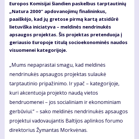
Europos Komisijai šiandien paskelbus tarptautinių
„Natura 2000“ apdovanojimų finalininkus,
paaiškėjo, kad jų gretose pirmą kartą atsidūrė
lietuviška iniciatyva – meldinės nendrinukės
apsaugos projektas. Šis projektas pretenduoja į
geriausio Europoje titulą socioekonominės naudos
visuomenei kategorijoje.
„Mums nepaprastai smagu, kad meldinės
nendrinukės apsaugos projektas sulaukė
tarptautinio pripažinimo. Ir ypač – kategorijoje,
kuri akcentuoja projekto naudą vietos
bendruomenei – jos socialiniam ir ekonominiam
gerbūviui.“ – sako meldinės nendrinukės apsaugos
projektui vadovaujantis Baltijos aplinkos forumo
direktorius Žymantas Morkvėnas.