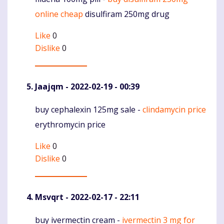
Komentaras
online cheap
disulfiram 250mg drug
Like
0
Dislike
0
Jaajqm
- 2022-02-19 - 00:39
buy cephalexin 125mg sale -
clindamycin price
Komentaras
erythromycin price
Like
0
Dislike
0
Msvqrt
- 2022-02-17 - 22:11
buy ivermectin cream -
ivermectin 3 mg for
Komentaras