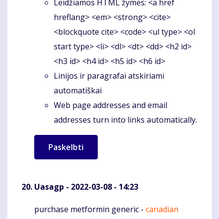
Leidžiamos HTML žymės: <a href
hreflang> <em> <strong> <cite>
<blockquote cite> <code> <ul type> <ol
start type> <li> <dl> <dt> <dd> <h2 id>
<h3 id> <h4 id> <h5 id> <h6 id>
Linijos ir paragrafai atskiriami
automatiškai
Web page addresses and email
addresses turn into links automatically.
Uasagp
- 2022-03-08 - 14:23
purchase metformin generic -
canadian
Komentaras