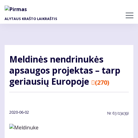
Pereiti
į
pagrindinį
ALYTAUS KRAŠTO LAIKRAŠTIS
turinį
Meldinės nendrinukės
apsaugos projektas – tarp
geriausių Europoje
(270)
2020-06-02
Nr.
63 (13439)