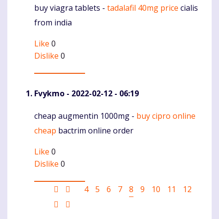
buy viagra tablets -
tadalafil 40mg price
cialis
Komentaras
from india
Like
0
Dislike
0
Fvykmo
- 2022-02-12 - 06:19
cheap augmentin 1000mg -
buy cipro online
Komentaras
cheap
bactrim online order
Like
0
Dislike
0
Pagination
First
Ankstesnis
Puslapis
4
Puslapis
5
Puslapis
6
Puslapis
7
Current
8
Puslapis
9
Puslapis
10
Puslapis
11
Puslapis
12
page
puslapis
page
Sekantis
Last
puslapis
page