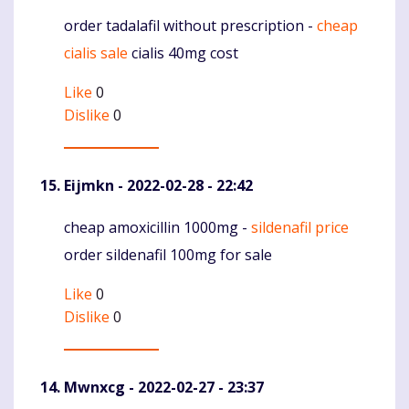
order tadalafil without prescription -
cheap
Komentaras
cialis sale
cialis 40mg cost
Like
0
Dislike
0
Eijmkn
- 2022-02-28 - 22:42
cheap amoxicillin 1000mg -
sildenafil price
Komentaras
order sildenafil 100mg for sale
Like
0
Dislike
0
Mwnxcg
- 2022-02-27 - 23:37