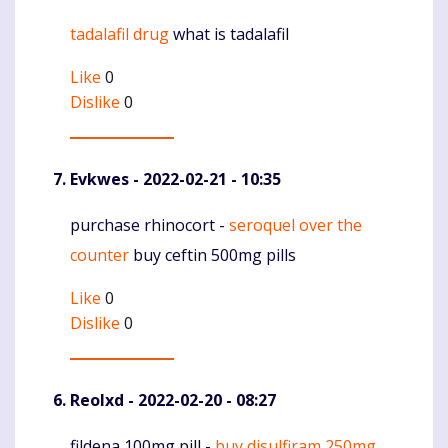
tadalafil drug
what is tadalafil
Komentaras
Like
0
Dislike
0
Evkwes
- 2022-02-21 - 10:35
purchase rhinocort -
seroquel over the
Komentaras
counter
buy ceftin 500mg pills
Like
0
Dislike
0
Reolxd
- 2022-02-20 - 08:27
fildena 100mg pill -
buy disulfiram 250mg