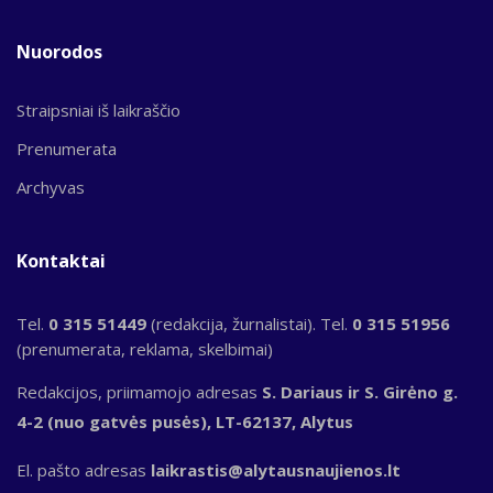
Nuorodos
Straipsniai iš laikraščio
Prenumerata
Archyvas
Kontaktai
Tel.
0 315 51449
(redakcija, žurnalistai). Tel.
0 315 51956
(prenumerata, reklama, skelbimai)
Redakcijos, priimamojo adresas
S. Dariaus ir S. Girėno g.
4-2 (nuo gatvės pusės), LT-62137, Alytus
El. pašto adresas
laikrastis@alytausnaujienos.lt