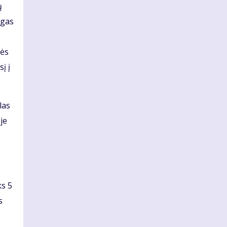
ų
ngas
nės
į į
las
je
ks 5
s