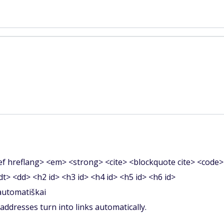
f hreflang> <em> <strong> <cite> <blockquote cite> <code>
<dt> <dd> <h2 id> <h3 id> <h4 id> <h5 id> <h6 id>
 automatiškai
ddresses turn into links automatically.