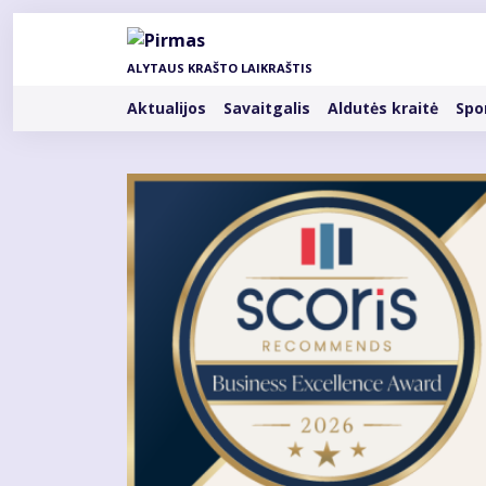
Pereiti
į
pagrindinį
ALYTAUS KRAŠTO LAIKRAŠTIS
turinį
Rubrikos
Aktualijos
Savaitgalis
Aldutės kraitė
Spo