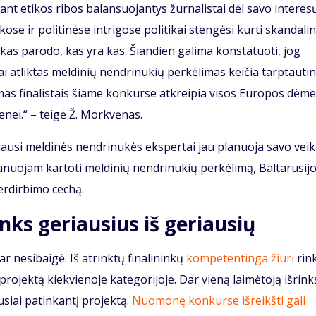
 ant etikos ribos balansuojantys žurnalistai dėl savo interes
ose ir politinėse intrigose politikai stengėsi kurti skandali
ikas parodo, kas yra kas. Šiandien galima konstatuoti, jog
 atliktas meldinių nendrinukių perkėlimas keičia tarptauti
mas finalistais šiame konkurse atkreipia visos Europos dėmes
ei.“ – teigė Ž. Morkvėnas.
riausi meldinės nendrinukės ekspertai jau planuoja savo veik
planuojam kartoti meldinių nendrinukių perkėlimą, Baltarusijo
erdirbimo cechą.
nks geriausius iš geriausių
 nesibaigė. Iš atrinktų finalininkų
kompetentinga žiuri
rin
projektą kiekvienoje kategorijoje. Dar vieną laimėtoją išrink
usiai patinkantį projektą.
Nuomonę konkurse išreikšti gali