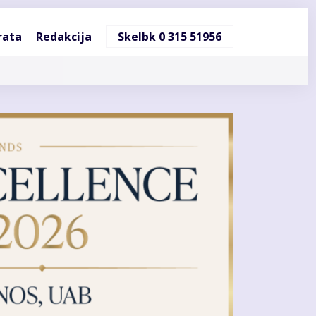
ndinė
rata
Redakcija
Skelbk 0 315 51956
cija