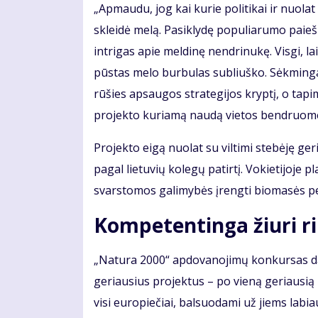
„Apmaudu, jog kai kurie politikai ir nuolat
skleidė melą. Pasiklydę populiarumo paiešk
intrigas apie meldinę nendrinukę. Visgi, la
pūstas melo burbulas subliuško. Sėkmingai
rūšies apsaugos strategijos kryptį, o tapi
projekto kuriamą naudą vietos bendruomen
Projekto eigą nuolat su viltimi stebėję ge
pagal lietuvių kolegų patirtį. Vokietijoje 
svarstomos galimybės įrengti biomasės p
Kompetentinga žiuri ri
„Natura 2000“ apdovanojimų konkursas dar
geriausius projektus – po vieną geriausią 
visi europiečiai, balsuodami už jiems labia