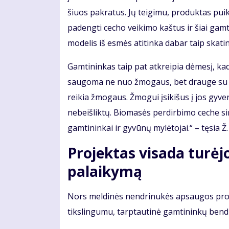
šiuos pakratus. Jų teigimu, produktas puiki
padengti cecho veikimo kaštus ir šiai gam
modelis iš esmės atitinka dabar taip skat
Gamtininkas taip pat atkreipia dėmesį, ka
saugoma ne nuo žmogaus, bet drauge su juo
reikia žmogaus. Žmogui įsikišus į jos gyven
nebeišliktų. Biomasės perdirbimo ceche sim
gamtininkai ir gyvūnų mylėtojai.“ – tęsia 
Projektas visada turė
palaikymą
Nors meldinės nendrinukės apsaugos projek
tikslingumu, tarptautinė gamtininkų bendru