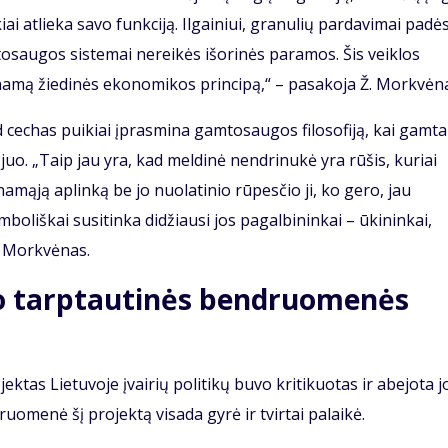
ai atlieka savo funkciją. Ilgainiui, granulių pardavimai padė
tosaugos sistemai nereikės išorinės paramos. Šis veiklos
inamą žiedinės ekonomikos principą,“ – pasakoja Ž. Morkvėn
d cechas puikiai įprasmina gamtosaugos filosofiją, kai gamta
. „Taip jau yra, kad meldinė nendrinukė yra rūšis, kuriai
amąją aplinką be jo nuolatinio rūpesčio ji, ko gero, jau
boliškai susitinka didžiausi jos pagalbininkai – ūkininkai,
Ž. Morkvėnas.
jo tarptautinės bendruomenės
tas Lietuvoje įvairių politikų buvo kritikuotas ir abejota j
omenė šį projektą visada gyrė ir tvirtai palaikė.