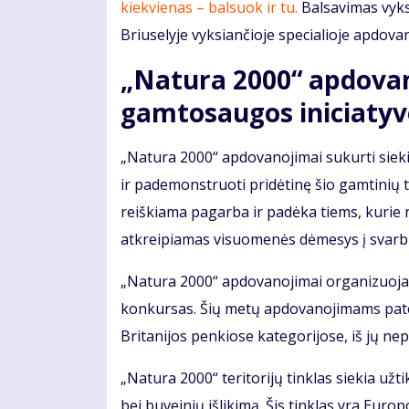
kiekvienas – balsuok ir tu.
Balsavimas vyks 
Briuselyje vyksiančioje specialioje apdova
„Natura 2000“ apdovan
gamtosaugos iniciaty
„Natura 2000“ apdovanojimai sukurti sieki
ir pademonstruoti pridėtinę šio gamtinių 
reiškiama pagarba ir padėka tiems, kurie 
atkreipiamas visuomenės dėmesys į svarb
„Natura 2000“ apdovanojimai organizuojam
konkursas. Šių metų apdovanojimams patei
Britanijos penkiose kategorijose, iš jų nep
„Natura 2000“ teritorijų tinklas siekia užti
bei buveinių išlikimą. Šis tinklas yra Euro