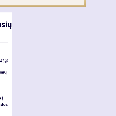
usių
3439)
inių
ė
 į
udos