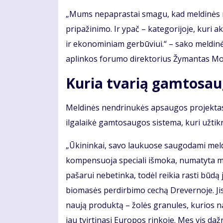
„Mums nepaprastai smagu, kad meldinės n
pripažinimo. Ir ypač – kategorijoje, kuri
ir ekonominiam gerbūviui.“ – sako meldin
aplinkos forumo direktorius Žymantas M
Kuria tvarią gamtosau
Meldinės nendrinukės apsaugos projektas
ilgalaikė gamtosaugos sistema, kuri užtik
„Ūkininkai, savo laukuose saugodami meldin
kompensuoja speciali išmoka, numatyta mū
pašarui nebetinka, todėl reikia rasti būdą
biomasės perdirbimo cechą Drevernoje. Jis 
naują produktą – žolės granules, kurios 
jau tvirtinasi Europos rinkoje. Mes vis da