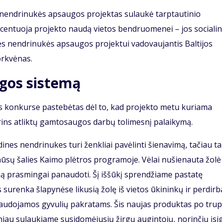
endrinukės apsaugos projektas sulaukė tarptautinio
 akcentuoja projekto naudą vietos bendruomenei – jos sociali
ės nendrinukės apsaugos projektui vadovaujantis Baltijos
orkvėnas.
gos sistemą
 konkurse pastebėtas dėl to, kad projekto metu kuriama
rins atliktų gamtosaugos darbų tolimesnį palaikymą.
es nendrinukes turi ženkliai pavėlinti šienavimą, tačiau ta
sų šalies Kaimo plėtros programoje. Vėlai nušienauta žolė
 ją prasmingai panaudoti. Šį iššūkį sprendžiame pastatę
surenka šlapynėse likusią žolę iš vietos ūkininkų ir perdirba
naudojamos gyvulių pakratams. Šis naujas produktas po trup
žniau sulaukiame susidomėjusių žirgų augintojų, norinčių įsig