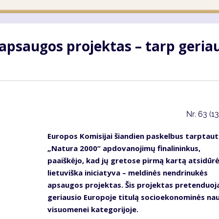
apsaugos projektas – tarp geria
Nr.
63 (1
Europos Komisijai šiandien paskelbus tarptaut
„Natura 2000“ apdovanojimų finalininkus,
paaiškėjo, kad jų gretose pirmą kartą atsidūr
lietuviška iniciatyva – meldinės nendrinukės
apsaugos projektas. Šis projektas pretenduoja
geriausio Europoje titulą socioekonominės na
visuomenei kategorijoje.