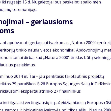
iki rugsėjo 15 d. Nugalėtojai bus paskelbti spalio mėn.
nojimų ceremonijoje.
ojimai – geriausioms
voms
ant apdovanoti geriausiai tvarkomas „Natura 2000“ teritori
teritorijų tinklo naudą vietos ekonomikai. Apdovonojimų me
nenuilstamai dirba, kad „Natura 2000“ tinklas būtų sėkminga
iausius pasiekimus.
i nuo 2014 m. Tai – jau penktasis tarptautinis projektų
ktos 79 paraiškos iš 26 Europos Sąjungos šalių ir Didžiosi
riklausomi ekspertai atrinko 27 finalininkus.
krinti ilgalaikį vertingiausių ir pažeidžiamiausių Europos rūš
pos gamtos ir biologinės įvairovės politikos ašis. „Natura 200