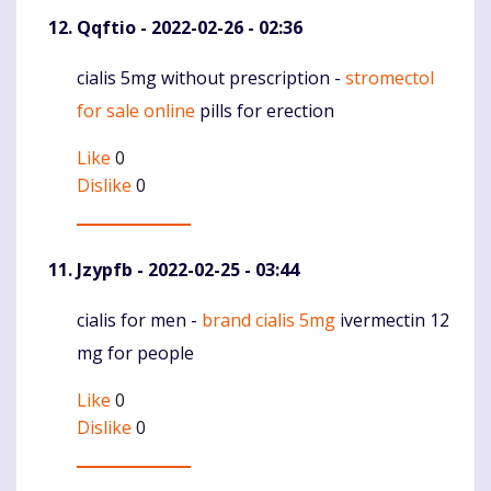
Qqftio
- 2022-02-26 - 02:36
cialis 5mg without prescription -
stromectol
Komentaras
for sale online
pills for erection
Like
0
Dislike
0
Jzypfb
- 2022-02-25 - 03:44
cialis for men -
brand cialis 5mg
ivermectin 12
Komentaras
mg for people
Like
0
Dislike
0