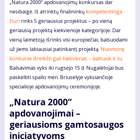
„Natura 2000“ apdovanojimų konkursas dar
nesibaigė. Iš atrinktų finalininkų
kompetentinga
žiuri
rinks 5 geriausius projektus – po vieną
geriausią projektą kiekvienoje kategorijoje. Dar
vieną laimėtoją išrinks visi europiečiai, balsuodami
už jiems labiausiai patinkantį projektą.
Nuomonę
konkurse išreikšti gali kiekvienas – balsuok ir tu.
Balsavimas vyks iki rugsėjo 15 d. Nugalėtojai bus
paskelbti spalio mėn. Briuselyje vyksiančioje
specialioje apdovanojimų ceremonijoje.
„Natura 2000“
apdovanojimai –
geriausioms gamtosaugos
iniciatyvoms