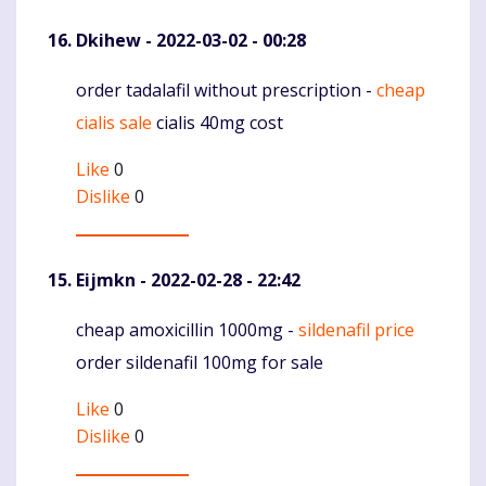
Dkihew
- 2022-03-02 - 00:28
order tadalafil without prescription -
cheap
Komentaras
cialis sale
cialis 40mg cost
Like
0
Dislike
0
Eijmkn
- 2022-02-28 - 22:42
cheap amoxicillin 1000mg -
sildenafil price
Komentaras
order sildenafil 100mg for sale
Like
0
Dislike
0