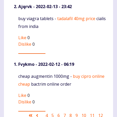
Ajqrvk
- 2022-02-13 - 23:42
buy viagra tablets -
tadalafil 40mg price
cialis
Komentaras
from india
Like
0
Dislike
0
Fvykmo
- 2022-02-12 - 06:19
cheap augmentin 1000mg -
buy cipro online
Komentaras
cheap
bactrim online order
Like
0
Dislike
0
Pagination
First
Ankstesnis
Puslapis
4
Puslapis
5
Puslapis
6
Puslapis
7
Current
8
Puslapis
9
Puslapis
10
Puslapis
11
Puslapis
12