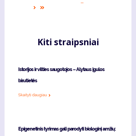
page
puslapis
page
Sekantis
Last
puslapis
page
Kiti straipsniai
Istorijos ir vilties saugotojos – Alytaus įgulos
birutietės
Skaityti daugiau
Epigenetinis tyrimas gali parodyti biologinį amžių: