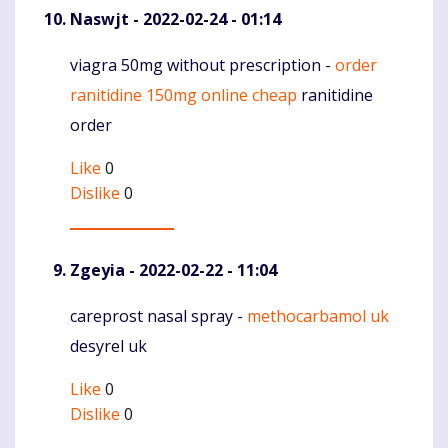
Naswjt
- 2022-02-24 - 01:14
viagra 50mg without prescription -
order
Komentaras
ranitidine 150mg online cheap
ranitidine
order
Like
0
Dislike
0
Zgeyia
- 2022-02-22 - 11:04
careprost nasal spray -
methocarbamol uk
Komentaras
desyrel uk
Like
0
Dislike
0