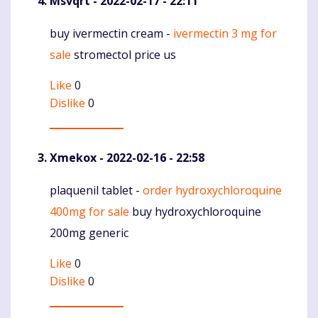
Msvqrt
- 2022-02-17 - 22:11
buy ivermectin cream -
ivermectin 3 mg for
Komentaras
sale
stromectol price us
Like
0
Dislike
0
Xmekox
- 2022-02-16 - 22:58
plaquenil tablet -
order hydroxychloroquine
Komentaras
400mg for sale
buy hydroxychloroquine
200mg generic
Like
0
Dislike
0