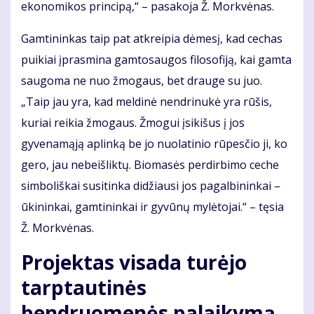
ekonomikos principą,“ – pasakoja Ž. Morkvėnas.
Gamtininkas taip pat atkreipia dėmesį, kad cechas
puikiai įprasmina gamtosaugos filosofiją, kai gamta
saugoma ne nuo žmogaus, bet drauge su juo.
„Taip jau yra, kad meldinė nendrinukė yra rūšis,
kuriai reikia žmogaus. Žmogui įsikišus į jos
gyvenamąją aplinką be jo nuolatinio rūpesčio ji, ko
gero, jau nebeišliktų. Biomasės perdirbimo ceche
simboliškai susitinka didžiausi jos pagalbininkai –
ūkininkai, gamtininkai ir gyvūnų mylėtojai.“ – tęsia
Ž. Morkvėnas.
Projektas visada turėjo
tarptautinės
bendruomenės palaikymą