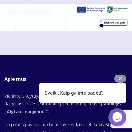
Apie mus
Sveiki. Kaip galime padėti?
Vienintelis Alytuje nuo 1989 m. leidžiamas laikraštis,
daugiausia mieste ir rajone prenumeruojamas
spaudinys
„Alytaus naujienos“.
To paties pavadinimo bendrovė leidžia ir
el. laikraštį,
kuris