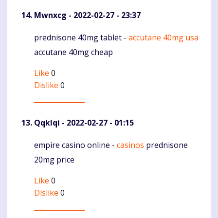
Mwnxcg
- 2022-02-27 - 23:37
prednisone 40mg tablet -
accutane 40mg usa
Komentaras
accutane 40mg cheap
Like
0
Dislike
0
Qqklqi
- 2022-02-27 - 01:15
empire casino online -
casinos
prednisone
Komentaras
20mg price
Like
0
Dislike
0