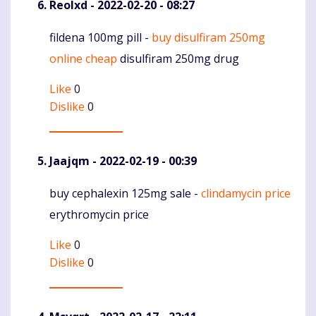
Reolxd
- 2022-02-20 - 08:27
fildena 100mg pill -
buy disulfiram 250mg
Komentaras
online cheap
disulfiram 250mg drug
Like
0
Dislike
0
Jaajqm
- 2022-02-19 - 00:39
buy cephalexin 125mg sale -
clindamycin price
Komentaras
erythromycin price
Like
0
Dislike
0