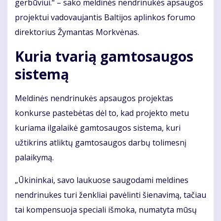
gerbūviui.“ – sako meldinės nendrinukės apsaugos
projektui vadovaujantis Baltijos aplinkos forumo
direktorius Žymantas Morkvėnas.
Kuria tvarią gamtosaugos
sistemą
Meldinės nendrinukės apsaugos projektas
konkurse pastebėtas dėl to, kad projekto metu
kuriama ilgalaikė gamtosaugos sistema, kuri
užtikrins atliktų gamtosaugos darbų tolimesnį
palaikymą.
„Ūkininkai, savo laukuose saugodami meldines
nendrinukes turi ženkliai pavėlinti šienavimą, tačiau
tai kompensuoja speciali išmoka, numatyta mūsų