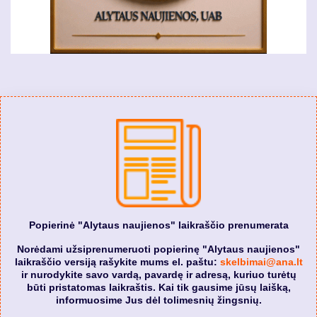
Popierinė "Alytaus naujienos" laikraščio prenumerata
Norėdami užsiprenumeruoti popierinę "Alytaus naujienos"
laikraščio versiją rašykite mums el. paštu:
skelbimai@ana.lt
ir nurodykite savo vardą, pavardę ir adresą, kuriuo turėtų
būti pristatomas laikraštis. Kai tik gausime jūsų laišką,
informuosime Jus dėl tolimesnių žingsnių.