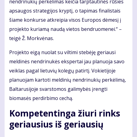
nendrinukių perkėlimas keičia tarptautinės rūšies
apsaugos strategijos kryptį, o tapimas finalistais
šiame konkurse atkreipia visos Europos dėmesį į
projekto kuriamą naudą vietos bendruomenei.“ –
teigė Ž. Morkvėnas.
Projekto eigą nuolat su viltimi stebėję geriausi
meldinės nendrinukės ekspertai jau planuoja savo
veiklas pagal lietuvių kolegų patirtį. Vokietijoje
planuojam kartoti meldinių nendrinukių perkėlimą,
Baltarusijoje svarstomos galimybės įrengti
biomasės perdirbimo cechą.
Kompetentinga žiuri rinks
geriausius iš geriausių