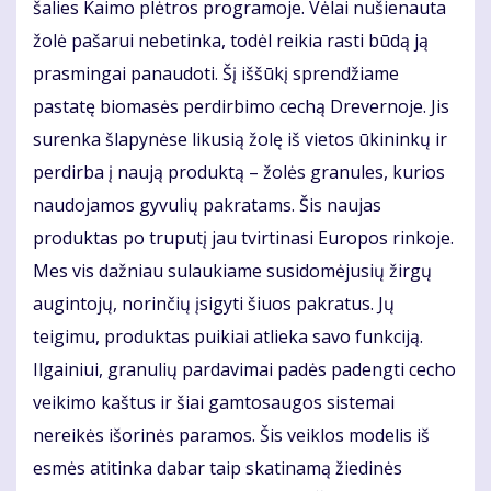
šalies Kaimo plėtros programoje. Vėlai nušienauta
žolė pašarui nebetinka, todėl reikia rasti būdą ją
prasmingai panaudoti. Šį iššūkį sprendžiame
pastatę biomasės perdirbimo cechą Drevernoje. Jis
surenka šlapynėse likusią žolę iš vietos ūkininkų ir
perdirba į naują produktą – žolės granules, kurios
naudojamos gyvulių pakratams. Šis naujas
produktas po truputį jau tvirtinasi Europos rinkoje.
Mes vis dažniau sulaukiame susidomėjusių žirgų
augintojų, norinčių įsigyti šiuos pakratus. Jų
teigimu, produktas puikiai atlieka savo funkciją.
Ilgainiui, granulių pardavimai padės padengti cecho
veikimo kaštus ir šiai gamtosaugos sistemai
nereikės išorinės paramos. Šis veiklos modelis iš
esmės atitinka dabar taip skatinamą žiedinės