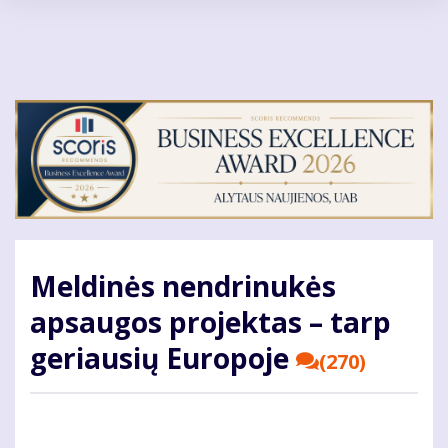
Pereiti
į
pagrindinį
turinį
Meldinės nendrinukės
apsaugos projektas – tarp
geriausių Europoje
(270)