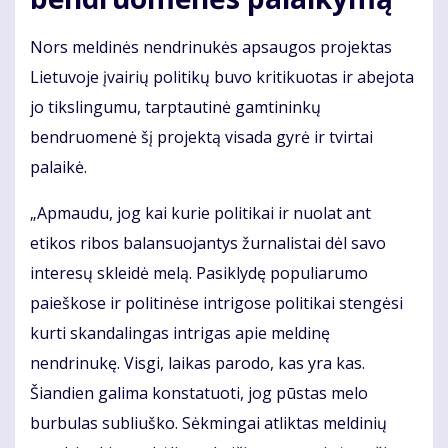
Nors meldinės nendrinukės apsaugos projektas
Lietuvoje įvairių politikų buvo kritikuotas ir abejota
jo tikslingumu, tarptautinė gamtininkų
bendruomenė šį projektą visada gyrė ir tvirtai
palaikė.
„Apmaudu, jog kai kurie politikai ir nuolat ant
etikos ribos balansuojantys žurnalistai dėl savo
interesų skleidė melą. Pasiklydę populiarumo
paieškose ir politinėse intrigose politikai stengėsi
kurti skandalingas intrigas apie meldinę
nendrinukę. Visgi, laikas parodo, kas yra kas.
Šiandien galima konstatuoti, jog pūstas melo
burbulas subliuško. Sėkmingai atliktas meldinių