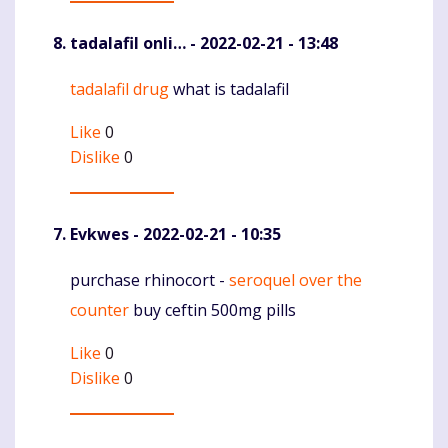
tadalafil onli…
- 2022-02-21 - 13:48
tadalafil drug
what is tadalafil
Komentaras
Like
0
Dislike
0
Evkwes
- 2022-02-21 - 10:35
purchase rhinocort -
seroquel over the
Komentaras
counter
buy ceftin 500mg pills
Like
0
Dislike
0