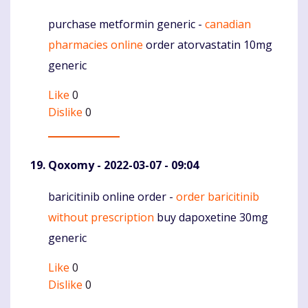
purchase metformin generic -
canadian
Komentaras
pharmacies online
order atorvastatin 10mg
generic
Like
0
Dislike
0
Qoxomy
- 2022-03-07 - 09:04
baricitinib online order -
order baricitinib
Komentaras
without prescription
buy dapoxetine 30mg
generic
Like
0
Dislike
0