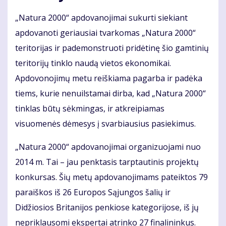
„Natura 2000“ apdovanojimai sukurti siekiant
apdovanoti geriausiai tvarkomas „Natura 2000“
teritorijas ir pademonstruoti pridėtinę šio gamtinių
teritorijų tinklo naudą vietos ekonomikai.
Apdovonojimų metu reiškiama pagarba ir padėka
tiems, kurie nenuilstamai dirba, kad „Natura 2000“
tinklas būtų sėkmingas, ir atkreipiamas
visuomenės dėmesys į svarbiausius pasiekimus.
„Natura 2000“ apdovanojimai organizuojami nuo
2014 m. Tai – jau penktasis tarptautinis projektų
konkursas. Šių metų apdovanojimams pateiktos 79
paraiškos iš 26 Europos Sąjungos šalių ir
Didžiosios Britanijos penkiose kategorijose, iš jų
nepriklausomi ekspertai atrinko 27 finalininkus.