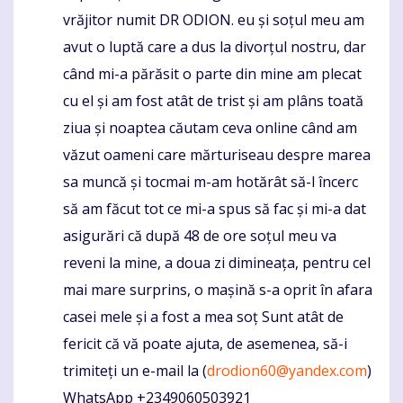
vrăjitor numit DR ODION. eu și soțul meu am
avut o luptă care a dus la divorțul nostru, dar
când mi-a părăsit o parte din mine am plecat
cu el și am fost atât de trist și am plâns toată
ziua și noaptea căutam ceva online când am
văzut oameni care mărturiseau despre marea
sa muncă și tocmai m-am hotărât să-l încerc
să am făcut tot ce mi-a spus să fac și mi-a dat
asigurări că după 48 de ore soțul meu va
reveni la mine, a doua zi dimineața, pentru cel
mai mare surprins, o mașină s-a oprit în afara
casei mele și a fost a mea soț Sunt atât de
fericit că vă poate ajuta, de asemenea, să-i
trimiteți un e-mail la (
drodion60@yandex.com
)
WhatsApp +2349060503921