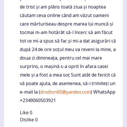
de trist și am plâns toată ziua și noaptea
căutam ceva online când am văzut oameni
care mărturiseau despre marea lui muncă și
tocmai m-am hotărât să-l încerc să am făcut
tot ce mi-a spus să fac și mi-a dat asigurări că
după 24 de ore soțul meu va reveni la mine, a
doua zi dimineața, pentru cel mai mare
surprins, o mașină s-a oprit în afara casei
mele și a fost a mea soț Sunt atât de fericit că
vă poate ajuta, de asemenea, să-i trimiteți un
e-mail la (
drodion60@yandex.com
) WhatsApp
+2349060503921
Like
0
Dislike
0