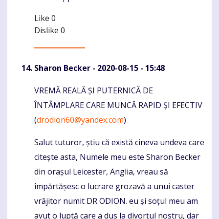
Like
0
Dislike
0
Sharon Becker
- 2020-08-15 - 15:48
VREMĂ REALĂ ȘI PUTERNICĂ DE
Komentaras
ÎNTÂMPLARE CARE MUNCĂ RAPID ȘI EFECTIV
(
drodion60@yandex.com
)
Salut tuturor, știu că există cineva undeva care
citește asta, Numele meu este Sharon Becker
din orașul Leicester, Anglia, vreau să
împărtășesc o lucrare grozavă a unui caster
vrăjitor numit DR ODION. eu și soțul meu am
avut o luptă care a dus la divorțul nostru, dar