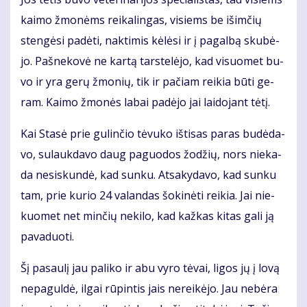
kai­mo žmo­nėms rei­ka­lin­gas, vi­siems be iš­im­čių
sten­gė­si pa­dė­ti, nak­ti­mis kė­lė­si ir į pa­gal­bą sku­bė­
jo. Pa­šne­ko­vė ne kar­tą tars­te­lė­jo, kad vi­suo­met bu­
vo ir yra ge­rų žmo­nių, tik ir pa­čiam rei­kia bū­ti ge­
ram. Kai­mo žmo­nės la­bai pa­dė­jo jai lai­do­jant tė­tį.
Kai Sta­sė prie gu­lin­čio tė­vu­ko iš­ti­sas pa­ras bu­dė­da­
vo, su­lauk­da­vo daug pa­guo­dos žo­džių, nors nie­ka­
da ne­si­skun­dė, kad sun­ku. At­sa­ky­da­vo, kad sun­ku
tam, prie ku­rio 24 va­lan­das šo­ki­nė­ti rei­kia. Jai nie­
kuo­met net min­čių ne­ki­lo, kad kaž­kas ki­tas ga­li ją
pa­va­duo­ti.
Šį pa­sau­lį jau pa­li­ko ir abu vy­ro tė­vai, li­gos jų į lo­vą
ne­pa­gul­dė, il­gai rū­pin­tis jais ne­rei­kė­jo. Jau ne­bė­ra