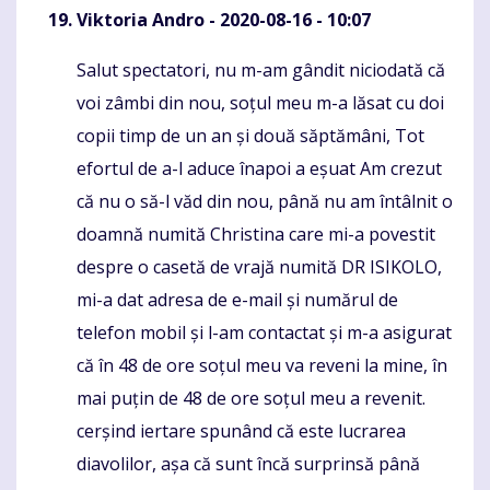
Viktoria Andro
- 2020-08-16 - 10:07
Salut spectatori, nu m-am gândit niciodată că
Komentaras
voi zâmbi din nou, soțul meu m-a lăsat cu doi
copii timp de un an și două săptămâni, Tot
efortul de a-l aduce înapoi a eșuat Am crezut
că nu o să-l văd din nou, până nu am întâlnit o
doamnă numită Christina care mi-a povestit
despre o casetă de vrajă numită DR ISIKOLO,
mi-a dat adresa de e-mail și numărul de
telefon mobil și l-am contactat și m-a asigurat
că în 48 de ore soțul meu va reveni la mine, în
mai puțin de 48 de ore soțul meu a revenit.
cerșind iertare spunând că este lucrarea
diavolilor, așa că sunt încă surprinsă până