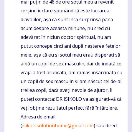
mai puțin de 48 de ore soțul meu a revenit.
cerșind iertare spunând că este lucrarea
diavolilor, așa că sunt încă surprinsă până
acum despre această minune, nu cred cu
adevărat în niciun doctor spiritual, nu am
putut concepe cinci ani după nașterea fetelor
mele, așa că eu și soțul meu erau disperați să
aibă un copil de sex masculin, dar de îndată ce
vraja a fost aruncată, am rămas însărcinată cu
un copil de sex masculin și am născut cel de-al
treilea copil, dacă aveți nevoie de ajutor, îl
puteți contacta: DR ISIKOLO va asigurați-vă că
veți obține rezultatul perfect fără întârziere.
Adresa de email.
(
isikolosolutionhome@gmail.com
) sau direct