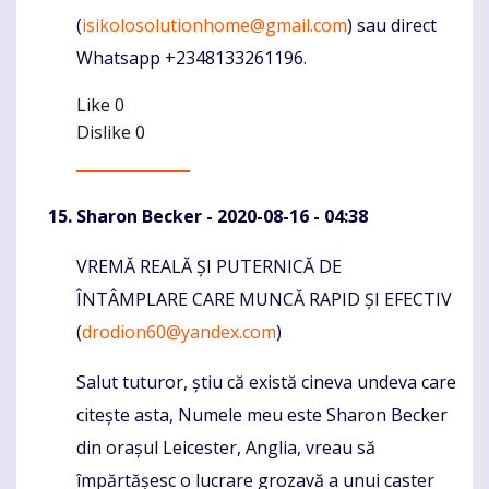
(
isikolosolutionhome@gmail.com
) sau direct
Whatsapp +2348133261196.
Like
0
Dislike
0
Sharon Becker
- 2020-08-16 - 04:38
VREMĂ REALĂ ȘI PUTERNICĂ DE
Komentaras
ÎNTÂMPLARE CARE MUNCĂ RAPID ȘI EFECTIV
(
drodion60@yandex.com
)
Salut tuturor, știu că există cineva undeva care
citește asta, Numele meu este Sharon Becker
din orașul Leicester, Anglia, vreau să
împărtășesc o lucrare grozavă a unui caster