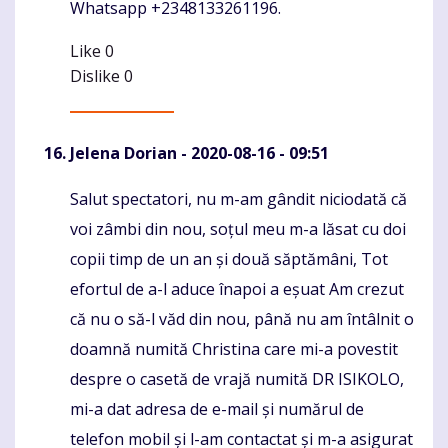
Whatsapp +2348133261196.
Like
0
Dislike
0
Jelena Dorian
- 2020-08-16 - 09:51
Salut spectatori, nu m-am gândit niciodată că
Komentaras
voi zâmbi din nou, soțul meu m-a lăsat cu doi
copii timp de un an și două săptămâni, Tot
efortul de a-l aduce înapoi a eșuat Am crezut
că nu o să-l văd din nou, până nu am întâlnit o
doamnă numită Christina care mi-a povestit
despre o casetă de vrajă numită DR ISIKOLO,
mi-a dat adresa de e-mail și numărul de
telefon mobil și l-am contactat și m-a asigurat