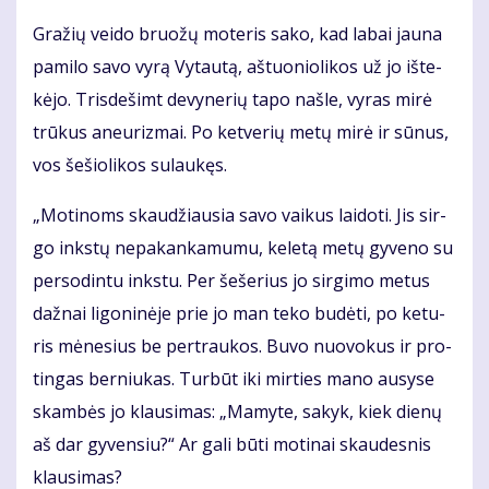
Gra­žių vei­do bruo­žų mo­te­ris sa­ko, kad la­bai jau­na
pa­mi­lo sa­vo vy­rą Vy­tau­tą, aš­tuo­nio­li­kos už jo iš­te­
kė­jo. Tris­de­šimt de­vy­ne­rių ta­po naš­le, vy­ras mi­rė
trū­kus aneu­riz­mai. Po ket­ve­rių me­tų mi­rė ir sū­nus,
vos še­šio­li­kos su­lau­kęs.
„Mo­ti­noms skau­džiau­sia sa­vo vai­kus lai­do­ti. Jis sir­
go inks­tų ne­pa­kan­ka­mu­mu, ke­le­tą me­tų gy­ve­no su
per­so­din­tu inks­tu. Per še­še­rius jo sir­gi­mo me­tus
daž­nai li­go­ni­nė­je prie jo man te­ko bu­dė­ti, po ke­tu­
ris mė­ne­sius be per­trau­kos. Bu­vo nuo­vo­kus ir pro­
tin­gas ber­niu­kas. Tur­būt iki mir­ties ma­no au­sy­se
skam­bės jo klau­si­mas: „Ma­my­te, sa­kyk, kiek die­nų
aš dar gy­ven­siu?“ Ar ga­li bū­ti mo­ti­nai skau­des­nis
klau­si­mas?