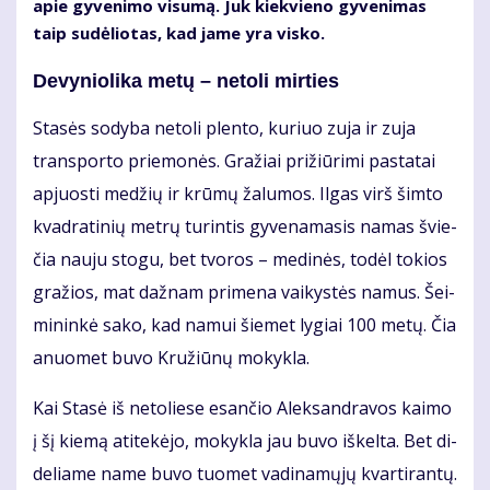
apie gy­ve­ni­mo vi­su­mą. Juk kiek­vie­no gy­ve­ni­mas
taip su­dė­lio­tas, kad ja­me yra vis­ko.
De­vy­nio­li­ka me­tų – ne­to­li mir­ties
Sta­sės so­dy­ba ne­to­li plen­to, ku­riuo zu­ja ir zu­ja
trans­por­to prie­mo­nės. Gra­žiai pri­žiū­ri­mi pa­sta­tai
ap­juos­ti me­džių ir krū­mų ža­lu­mos. Il­gas virš šim­to
kvad­ra­ti­nių met­rų tu­rin­tis gy­ve­na­ma­sis na­mas švie­
čia nau­ju sto­gu, bet tvo­ros – me­di­nės, to­dėl to­kios
gra­žios, mat daž­nam pri­me­na vai­kys­tės na­mus. Šei­
mi­nin­kė sa­ko, kad na­mui šie­met ly­giai 100 me­tų. Čia
anuo­met bu­vo Kru­žiū­nų mo­kyk­la.
Kai Sta­sė iš ne­to­lie­se esan­čio Alek­san­dra­vos kai­mo
į šį kie­mą ati­te­kė­jo, mo­kyk­la jau bu­vo iš­kel­ta. Bet di­
de­lia­me na­me bu­vo tuo­met va­di­na­mų­jų kvar­ti­ran­tų.