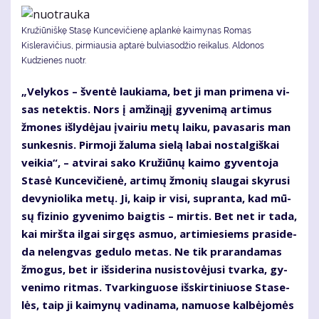
Kružiūniškę Stasę Kuncevičienę aplankė kaimynas Romas
Kisleravičius, pirmiausia aptarė bulviasodžio reikalus. Aldonos
Kudzienes nuotr.
„Ve­ly­kos – šven­tė lau­kia­ma, bet ji man pri­me­na vi­
sas ne­tek­tis. Nors į am­ži­ną­jį gy­ve­ni­mą ar­ti­mus
žmo­nes iš­ly­dė­jau įvai­riu me­tų lai­ku, pa­va­sa­ris man
sun­kes­nis. Pir­mo­ji ža­lu­ma sie­lą la­bai nos­tal­giš­kai
vei­kia“, – at­vi­rai sa­ko Kru­žiū­nų kai­mo gy­ven­to­ja
Sta­sė Kun­ce­vi­čie­nė, ar­ti­mų žmo­nių slau­gai sky­ru­si
de­vy­nio­li­ka me­tų. Ji, kaip ir vi­si, su­pran­ta, kad mū­
sų fi­zi­nio gy­ve­ni­mo baig­tis – mir­tis. Bet net ir ta­da,
kai mirš­ta il­gai sir­gęs as­muo, ar­ti­mie­siems pra­si­de­
da ne­leng­vas ge­du­lo me­tas. Ne tik pra­ran­da­mas
žmo­gus, bet ir iš­si­de­ri­na nu­si­sto­vė­ju­si tvar­ka, gy­
ve­ni­mo rit­mas. Tvar­kin­guo­se iš­skir­ti­niuo­se Sta­se­
lės, taip ji kai­my­nų va­di­na­ma, na­muo­se kal­bė­jo­mės