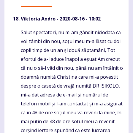
Viktoria Andro
- 2020-08-16 - 10:02
Salut spectatori, nu m-am gândit niciodată că
Komentaras
voi zâmbi din nou, soțul meu m-a lăsat cu doi
copii timp de un an și două săptămâni, Tot
efortul de a-l aduce înapoi a eșuat Am crezut
că nu o să-l văd din nou, până nu am întâlnit o
doamnă numită Christina care mi-a povestit
despre o casetă de vrajă numită DR ISIKOLO,
mi-a dat adresa de e-mail și numărul de
telefon mobil și l-am contactat și m-a asigurat
că în 48 de ore soțul meu va reveni la mine, în
mai puțin de 48 de ore soțul meu a revenit.
cerșind iertare spunând că este lucrarea