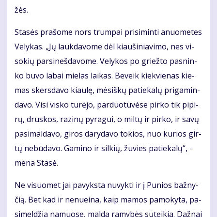
žės.
Sta­sės pra­šo­me nors trum­pai pri­si­min­ti anuo­me­tes
Ve­ly­kas. „Jų lauk­da­vo­me dėl kiau­ši­nia­vi­mo, nes vi­
so­kių par­si­neš­da­vo­me. Ve­ly­kos po griež­to pas­nin­
ko bu­vo la­bai mie­las lai­kas. Be­veik kiek­vie­nas kie­
mas skers­da­vo kiau­lę, mė­siš­kų pa­tie­ka­lų pri­ga­min­
da­vo. Vi­si vis­ko tu­rė­jo, par­duo­tu­vė­se pir­ko tik pi­pi­
rų, drus­kos, ra­zi­nų py­ra­gui, o mil­tų ir pir­ko, ir sa­vų
pa­si­mal­da­vo, gi­ros da­ry­da­vo to­kios, nuo ku­rios gir­
tų ne­bū­da­vo. Ga­mi­no ir sil­kių, žu­vies pa­tie­ka­lų“, –
me­na Sta­sė.
Ne vi­suo­met jai pa­vyks­ta nu­vyk­ti ir į Pu­nios baž­ny­
čią. Bet kad ir ne­nu­ei­na, kaip ma­mos pa­mo­ky­ta, pa­
si­mel­džia na­muo­se, mal­da ra­my­bės su­tei­kia. Daž­nai