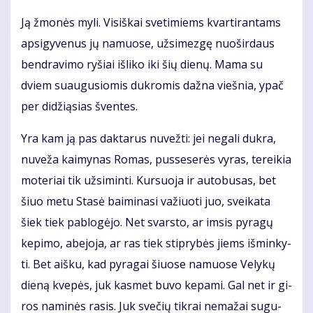
Ją žmo­nės my­li. Vi­siš­kai sve­ti­miems kvar­ti­ran­tams
ap­si­gy­ve­nus jų na­muo­se, už­si­mez­gę nuo­šir­daus
ben­dra­vi­mo ry­šiai iš­li­ko iki šių die­nų. Ma­ma su
dviem su­au­gu­sio­mis duk­ro­mis daž­na vieš­nia, ypač
per di­dži­ą­sias šven­tes.
Yra kam ją pas dak­ta­rus nu­vež­ti: jei ne­ga­li duk­ra,
nu­ve­ža kai­my­nas Ro­mas, pus­se­se­rės vy­ras, te­rei­kia
mo­te­riai tik už­si­min­ti. Kur­suo­ja ir au­to­bu­sas, bet
šiuo me­tu Sta­sė bai­mi­na­si va­žiuo­ti juo, svei­ka­ta
šiek tiek pa­blo­gė­jo. Net svars­to, ar im­sis py­ra­gų
ke­pi­mo, abe­jo­ja, ar ras tiek stip­ry­bės jiems iš­min­ky­
ti. Bet aiš­ku, kad py­ra­gai šiuo­se na­muo­se Ve­ly­kų
die­ną kve­pės, juk kas­met bu­vo ke­pa­mi. Gal net ir gi­
ros na­mi­nės ra­sis. Juk sve­čių tik­rai ne­ma­žai su­gu­