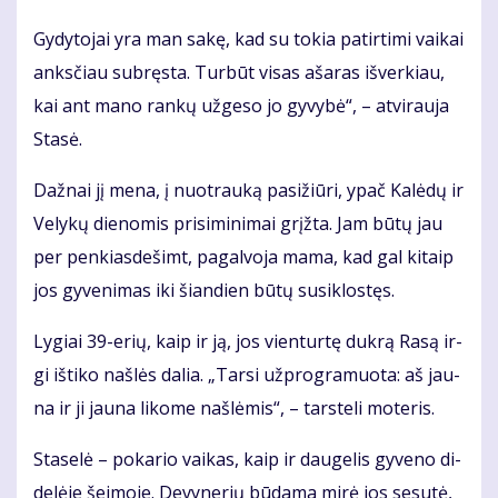
Gy­dy­to­jai yra man sa­kę, kad su to­kia pa­tir­ti­mi vai­kai
anks­čiau su­bręs­ta. Tur­būt vi­sas aša­ras iš­ver­kiau,
kai ant ma­no ran­kų už­ge­so jo gy­vy­bė“, – at­vi­rau­ja
Sta­sė.
Daž­nai jį me­na, į nuo­trau­ką pa­si­žiū­ri, ypač Ka­lė­dų ir
Ve­ly­kų die­no­mis pri­si­mi­ni­mai grįž­ta. Jam bū­tų jau
per pen­kias­de­šimt, pa­gal­vo­ja ma­ma, kad gal ki­taip
jos gy­ve­ni­mas iki šian­dien bū­tų su­si­klos­tęs.
Ly­giai 39-erių, kaip ir ją, jos vien­tur­tę duk­rą Ra­są ir­
gi iš­ti­ko naš­lės da­lia. „Tar­si už­prog­ra­muo­ta: aš jau­
na ir ji jau­na li­ko­me naš­lė­mis“, – tars­te­li mo­te­ris.
Sta­se­lė – po­ka­rio vai­kas, kaip ir dau­ge­lis gy­ve­no di­
de­lė­je šei­mo­je. De­vy­ne­rių bū­da­ma mi­rė jos se­su­tė,