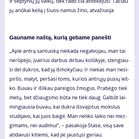
ir sep­ty­nių jų vai­kų, tiek ra­do čia ati­te­kė­ju­si. Ta­čiau
jų anū­kai ke­lią į šiuos na­mus ži­no, at­va­žiuo­ja.
Gau­na­me naš­tą, ku­rią ge­ba­me pa­neš­ti
„Apie an­trą san­tuo­ką nie­ka­da ne­gal­vo­jau, man tai
ne­rū­pė­jo, įvai­rius dar­bus dir­bau ko­lū­ky­je, sten­giau­
si dėl duk­ros, kad ją iš­mo­ky­čiau. Ir nie­kas man ne­si­
pir­šo, ma­tyt, per­ša­si toms, ku­rios ant­rų­jų pu­sių ieš­
ko. Bu­vau ir iš­li­kau pa­rei­gos žmo­gus. Pra­bė­go tiek
me­tų, bet džiaugs­mo bū­ta ne tiek daug. Gal­būt lai­
min­giau­sia bu­vau, kai duk­ra iš­sva­jo­tus moks­lus
stu­di­ja­vo, kai juos bai­gė. Man ne­li­ko lai­ko nei mez­
gi­mams, nei au­di­mui“, – pa­sa­ko­ja Sta­sė, vi­są sa­ve
ati­da­vu­si ki­tiems, kad jie jaus­tų­si ge­riau.