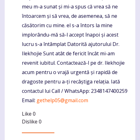
meu m-a sunat și mi-a spus că vrea să ne
întoarcem și să vrea, de asemenea, să ne
căsătorim cu mine. el s-a întors la mine
implorându-mă să-l accept înapoi și acest
lucru s-a întâmplat Datorită ajutorului Dr.
Ilekhojie Sunt atât de fericit încât mi-am
revenit iubitul. Contactează-l pe dr. Ilekhojie
acum pentru o vrajă urgentă și rapidă de
dragoste pentru a-ți recâștiga relația. Iată
contactul lui Call / WhatsApp: 2348147400259
Email:
gethelp05@gmail.com
Like
0
Dislike
0