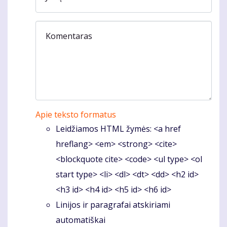
Komentaras
Apie teksto formatus
Leidžiamos HTML žymės: <a href
hreflang> <em> <strong> <cite>
<blockquote cite> <code> <ul type> <ol
start type> <li> <dl> <dt> <dd> <h2 id>
<h3 id> <h4 id> <h5 id> <h6 id>
Linijos ir paragrafai atskiriami
automatiškai