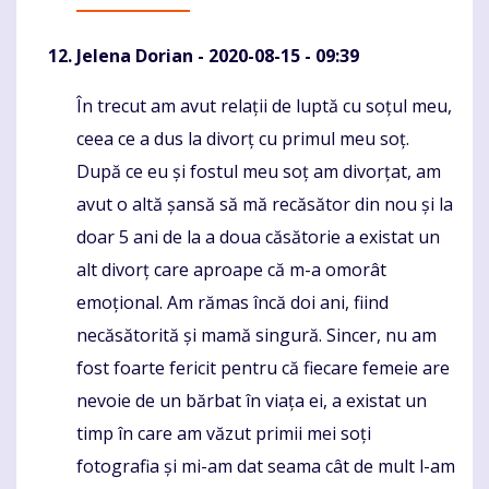
Jelena Dorian
- 2020-08-15 - 09:39
În trecut am avut relații de luptă cu soțul meu,
Komentaras
ceea ce a dus la divorț cu primul meu soț.
După ce eu și fostul meu soț am divorțat, am
avut o altă șansă să mă recăsător din nou și la
doar 5 ani de la a doua căsătorie a existat un
alt divorț care aproape că m-a omorât
emoțional. Am rămas încă doi ani, fiind
necăsătorită și mamă singură. Sincer, nu am
fost foarte fericit pentru că fiecare femeie are
nevoie de un bărbat în viața ei, a existat un
timp în care am văzut primii mei soți
fotografia și mi-am dat seama cât de mult l-am