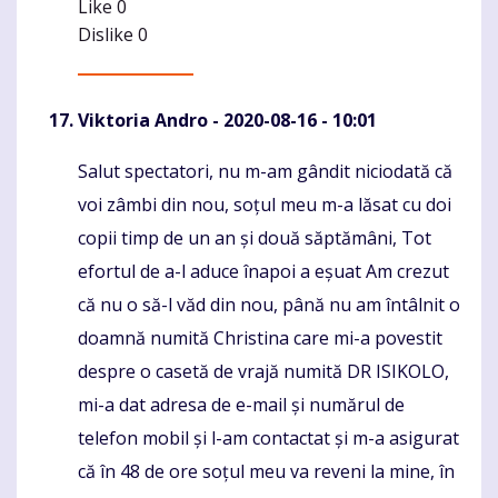
Like
0
Dislike
0
Viktoria Andro
- 2020-08-16 - 10:01
Salut spectatori, nu m-am gândit niciodată că
Komentaras
voi zâmbi din nou, soțul meu m-a lăsat cu doi
copii timp de un an și două săptămâni, Tot
efortul de a-l aduce înapoi a eșuat Am crezut
că nu o să-l văd din nou, până nu am întâlnit o
doamnă numită Christina care mi-a povestit
despre o casetă de vrajă numită DR ISIKOLO,
mi-a dat adresa de e-mail și numărul de
telefon mobil și l-am contactat și m-a asigurat
că în 48 de ore soțul meu va reveni la mine, în