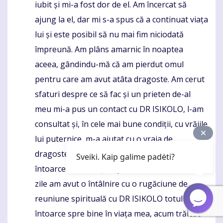
iubit și mi-a fost dor de el. Am încercat să
ajung la el, dar mi s-a spus că a continuat viața
lui și este posibil să nu mai fim niciodată
împreună. Am plâns amarnic în noaptea
aceea, gândindu-mă că am pierdut omul
pentru care am avut atâta dragoste. Am cerut
sfaturi despre ce să fac și un prieten de-al
meu mi-a pus un contact cu DR ISIKOLO, l-am
consultat și, în cele mai bune condiții, cu vrăjile
lui puternice, m-a ajutat cu o vraja de
dragoste a căsătoriei din Reunion pentru a-mi
Sveiki. Kaip galime padėti?
întoarce fostul soț înapoi la mine , în doar 2
zile am avut o întâlnire cu o rugăciune de
reuniune spirituală cu DR ISIKOLO totul se
întoarce spre bine în viața mea, acum trăiesc