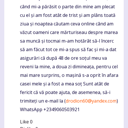
când mi-a părăsit o parte din mine am plecat
cu el și am fost atât de trist și am plâns toată
ziua și noaptea căutam ceva online când am
văzut oameni care mărturiseau despre marea
sa muncă și tocmai m-am hotărât să-l încerc
să am făcut tot ce mi-a spus să fac și mi-a dat
asigurări că după 48 de ore soțul meu va
reveni la mine, a doua zi dimineața, pentru cel
mai mare surprins, o mașină s-a oprit în afara
casei mele și a fost a mea soț Sunt atât de
fericit că vă poate ajuta, de asemenea, să-i
trimiteți un e-mail la (
drodion60@yandex.com
)
WhatsApp +2349060503921
Like
0