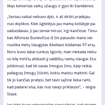
li­kęs ket­ver­tas vai­kų už­au­go ir gy­vi iki šian­die­nos.
„Se­niau vai­kai ne­bu­vo dy­ki, ir aš dirb­ti pra­dė­jau
nuo dvy­li­kos. Kiek ūg­te­lė­jus jau ma­mą ko­lū­ky­je pa­
va­duo­da­vau. Ji jau se­niai mi­ru­si, ir­gi kan­čio­se. Tė­vu­
kas Al­fon­sas Bu­ne­vi­čius iš šio pa­sau­lio ma­no vie­
nuo­li­ka me­tų slau­gy­tas iš­ke­lia­vo bū­da­mas 97-erių.
Nors bu­vo la­bai sun­kus li­go­nis, man nie­ka­da ne­bu­
vo ki­lę min­čių ati­duo­ti jį val­diš­kų na­mų slau­gai. Esu
įsi­ti­ki­nu­si, kad tik sa­vas žmo­gus ži­no, kaip rei­kia
pa­lie­gu­sį žmo­gų žiū­rė­ti, ko­kiu mais­tu mai­tin­ti. Gal
tik jo kan­čias pra­tę­si, bet ta­vo są­ži­nė lie­ka ra­mi,
kad pa­da­rei vi­sa, kas nuo ta­vęs pri­klau­so“, – tei­gia
Sta­sė.
Jos tė­tis bu­vo ve­te­ri­na­ri­jos spe­cia­lis­tas, tad vi­siems