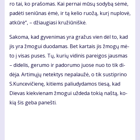
ro tai, ko pra­šo­mas. Kai per­nai mū­sų so­dy­bą sė­mė,
pa­dė­ti se­niū­nas ėmė, ir tą ke­lio ruo­žą, ku­rį nu­plo­vė,
at­kū­rė“, – džiau­gia­si kru­žiū­niš­kė.
Sa­ko­ma, kad gy­ve­ni­mas yra gra­žus vien dėl to, kad
jis yra žmo­gui duo­da­mas. Bet kar­tais jis žmo­gų mė­
to į vi­sas pu­ses. Tų, ku­rių vi­di­nis pa­rei­gos jaus­mas
– di­de­lis, ge­ru­mo ir pa­do­ru­mo juo­se nuo to tik di­
dė­ja. Ar­ti­mų­jų ne­tek­tys ne­pa­lau­žė, o tik su­stip­ri­no
S.Kun­ce­vi­čie­nę, ki­tiems pa­liu­dy­da­mos tie­są, kad
Die­vas kiek­vie­nam žmo­gui už­de­da to­kią naš­tą, ko­
kią šis ge­ba pa­neš­ti.