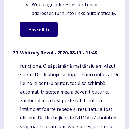
Web page addresses and email
addresses turn into links automatically.
Whitney Revol
- 2020-08-17 - 11:48
funcționa, O săptămână mai târziu am văzut
Komentaras
site-ul Dr. Ilekhojie și după ce am contactat Dr.
Ilelhojie pentru ajutor, totul se schimbă
automat, tristețea mea a devenit bucurie,
zâmbetul mi-a fost peste tot, totul s-a
întâmplat foarte repede și rezultatul a fost
eficient. Dr. Ilekhojie este NUMAI războiul de
vrăjitoare cu care am avut succes, prietenul