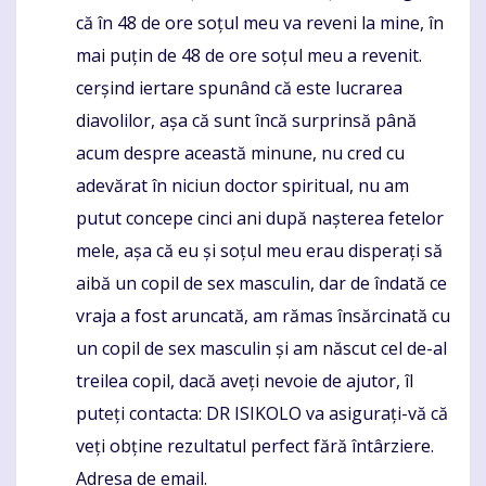
că în 48 de ore soțul meu va reveni la mine, în
mai puțin de 48 de ore soțul meu a revenit.
cerșind iertare spunând că este lucrarea
diavolilor, așa că sunt încă surprinsă până
acum despre această minune, nu cred cu
adevărat în niciun doctor spiritual, nu am
putut concepe cinci ani după nașterea fetelor
mele, așa că eu și soțul meu erau disperați să
aibă un copil de sex masculin, dar de îndată ce
vraja a fost aruncată, am rămas însărcinată cu
un copil de sex masculin și am născut cel de-al
treilea copil, dacă aveți nevoie de ajutor, îl
puteți contacta: DR ISIKOLO va asigurați-vă că
veți obține rezultatul perfect fără întârziere.
Adresa de email.