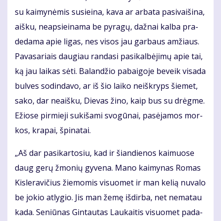
su kai­my­nė­mis su­si­ei­na, ka­va ar ar­ba­ta pa­si­vai­ši­na,
aiš­ku, neap­si­ei­na­ma be py­ra­gų, daž­nai kal­ba pra­
de­da­ma apie li­gas, nes vi­sos jau gar­baus am­žiaus.
Pa­va­sa­riais dau­giau ran­da­si pa­si­kal­bė­ji­mų apie tai,
ką jau lai­kas sė­ti. Ba­lan­džio pa­bai­go­je be­veik vi­sa­da
bul­ves so­din­da­vo, ar iš šio lai­ko ne­iš­kryps šie­met,
sa­ko, dar ne­aiš­ku, Die­vas ži­no, kaip bus su drėg­me.
Ežio­se pir­mie­ji su­ki­ša­mi svo­gū­nai, pa­sė­ja­mos mor­
kos, kra­pai, špi­na­tai.
„Aš dar pa­si­kar­to­siu, kad ir šian­die­nos kai­muo­se
daug ge­rų žmo­nių gy­ve­na. Ma­no kai­my­nas Ro­mas
Kis­le­ra­vi­čius žie­mo­mis vi­suo­met ir man ke­lią nu­va­lo
be jo­kio at­ly­gio. Jis man že­mę iš­dir­ba, net ne­ma­tau
ka­da. Se­niū­nas Gin­tau­tas Lau­kai­tis vi­suo­met pa­da­