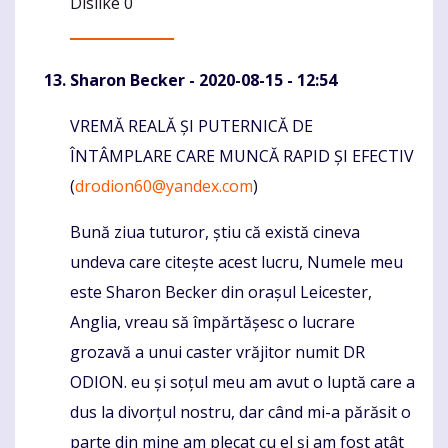
Dislike
0
Sharon Becker
- 2020-08-15 - 12:54
VREMĂ REALĂ ȘI PUTERNICĂ DE
Komentaras
ÎNTÂMPLARE CARE MUNCĂ RAPID ȘI EFECTIV
(
drodion60@yandex.com
)
Bună ziua tuturor, știu că există cineva
undeva care citește acest lucru, Numele meu
este Sharon Becker din orașul Leicester,
Anglia, vreau să împărtășesc o lucrare
grozavă a unui caster vrăjitor numit DR
ODION. eu și soțul meu am avut o luptă care a
dus la divorțul nostru, dar când mi-a părăsit o
parte din mine am plecat cu el și am fost atât