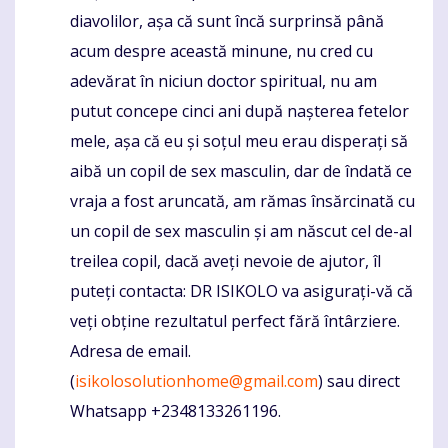
diavolilor, așa că sunt încă surprinsă până
acum despre această minune, nu cred cu
adevărat în niciun doctor spiritual, nu am
putut concepe cinci ani după nașterea fetelor
mele, așa că eu și soțul meu erau disperați să
aibă un copil de sex masculin, dar de îndată ce
vraja a fost aruncată, am rămas însărcinată cu
un copil de sex masculin și am născut cel de-al
treilea copil, dacă aveți nevoie de ajutor, îl
puteți contacta: DR ISIKOLO va asigurați-vă că
veți obține rezultatul perfect fără întârziere.
Adresa de email.
(
isikolosolutionhome@gmail.com
) sau direct
Whatsapp +2348133261196.