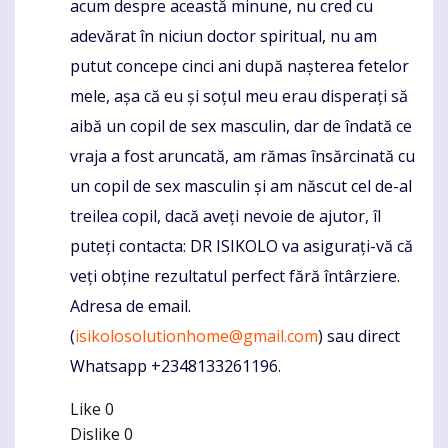
acum despre această minune, nu cred cu
adevărat în niciun doctor spiritual, nu am
putut concepe cinci ani după nașterea fetelor
mele, așa că eu și soțul meu erau disperați să
aibă un copil de sex masculin, dar de îndată ce
vraja a fost aruncată, am rămas însărcinată cu
un copil de sex masculin și am născut cel de-al
treilea copil, dacă aveți nevoie de ajutor, îl
puteți contacta: DR ISIKOLO va asigurați-vă că
veți obține rezultatul perfect fără întârziere.
Adresa de email.
(
isikolosolutionhome@gmail.com
) sau direct
Whatsapp +2348133261196.
Like
0
Dislike
0