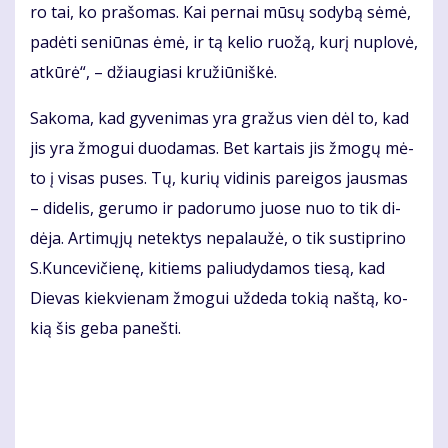
ro tai, ko pra­šo­mas. Kai per­nai mū­sų so­dy­bą sė­mė,
pa­dė­ti se­niū­nas ėmė, ir tą ke­lio ruo­žą, ku­rį nu­plo­vė,
at­kū­rė“, – džiau­gia­si kru­žiū­niš­kė.
Sa­ko­ma, kad gy­ve­ni­mas yra gra­žus vien dėl to, kad
jis yra žmo­gui duo­da­mas. Bet kar­tais jis žmo­gų mė­
to į vi­sas pu­ses. Tų, ku­rių vi­di­nis pa­rei­gos jaus­mas
– di­de­lis, ge­ru­mo ir pa­do­ru­mo juo­se nuo to tik di­
dė­ja. Ar­ti­mų­jų ne­tek­tys ne­pa­lau­žė, o tik su­stip­ri­no
S.Kun­ce­vi­čie­nę, ki­tiems pa­liu­dy­da­mos tie­są, kad
Die­vas kiek­vie­nam žmo­gui už­de­da to­kią naš­tą, ko­
kią šis ge­ba pa­neš­ti.