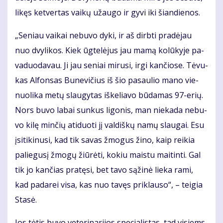
li­kęs ket­ver­tas vai­kų už­au­go ir gy­vi iki šian­die­nos.
„Se­niau vai­kai ne­bu­vo dy­ki, ir aš dirb­ti pra­dė­jau
nuo dvy­li­kos. Kiek ūg­te­lė­jus jau ma­mą ko­lū­ky­je pa­
va­duo­da­vau. Ji jau se­niai mi­ru­si, ir­gi kan­čio­se. Tė­vu­
kas Al­fon­sas Bu­ne­vi­čius iš šio pa­sau­lio ma­no vie­
nuo­li­ka me­tų slau­gy­tas iš­ke­lia­vo bū­da­mas 97-erių.
Nors bu­vo la­bai sun­kus li­go­nis, man nie­ka­da ne­bu­
vo ki­lę min­čių ati­duo­ti jį val­diš­kų na­mų slau­gai. Esu
įsi­ti­ki­nu­si, kad tik sa­vas žmo­gus ži­no, kaip rei­kia
pa­lie­gu­sį žmo­gų žiū­rė­ti, ko­kiu mais­tu mai­tin­ti. Gal
tik jo kan­čias pra­tę­si, bet ta­vo są­ži­nė lie­ka ra­mi,
kad pa­da­rei vi­sa, kas nuo ta­vęs pri­klau­so“, – tei­gia
Sta­sė.
Jos tė­tis bu­vo ve­te­ri­na­ri­jos spe­cia­lis­tas, tad vi­siems