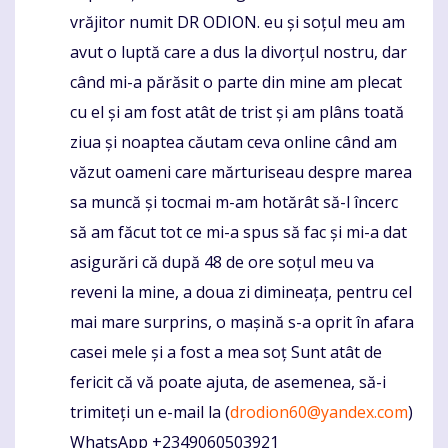
vrăjitor numit DR ODION. eu și soțul meu am
avut o luptă care a dus la divorțul nostru, dar
când mi-a părăsit o parte din mine am plecat
cu el și am fost atât de trist și am plâns toată
ziua și noaptea căutam ceva online când am
văzut oameni care mărturiseau despre marea
sa muncă și tocmai m-am hotărât să-l încerc
să am făcut tot ce mi-a spus să fac și mi-a dat
asigurări că după 48 de ore soțul meu va
reveni la mine, a doua zi dimineața, pentru cel
mai mare surprins, o mașină s-a oprit în afara
casei mele și a fost a mea soț Sunt atât de
fericit că vă poate ajuta, de asemenea, să-i
trimiteți un e-mail la (
drodion60@yandex.com
)
WhatsApp +2349060503921