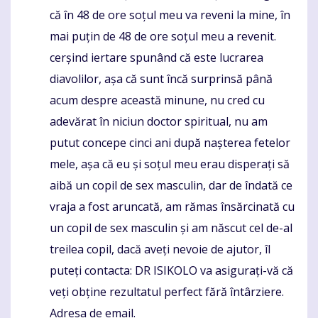
că în 48 de ore soțul meu va reveni la mine, în
mai puțin de 48 de ore soțul meu a revenit.
cerșind iertare spunând că este lucrarea
diavolilor, așa că sunt încă surprinsă până
acum despre această minune, nu cred cu
adevărat în niciun doctor spiritual, nu am
putut concepe cinci ani după nașterea fetelor
mele, așa că eu și soțul meu erau disperați să
aibă un copil de sex masculin, dar de îndată ce
vraja a fost aruncată, am rămas însărcinată cu
un copil de sex masculin și am născut cel de-al
treilea copil, dacă aveți nevoie de ajutor, îl
puteți contacta: DR ISIKOLO va asigurați-vă că
veți obține rezultatul perfect fără întârziere.
Adresa de email.