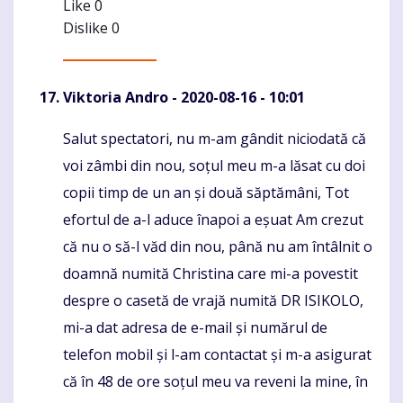
Like
0
Dislike
0
Viktoria Andro
- 2020-08-16 - 10:01
Salut spectatori, nu m-am gândit niciodată că
Komentaras
voi zâmbi din nou, soțul meu m-a lăsat cu doi
copii timp de un an și două săptămâni, Tot
efortul de a-l aduce înapoi a eșuat Am crezut
că nu o să-l văd din nou, până nu am întâlnit o
doamnă numită Christina care mi-a povestit
despre o casetă de vrajă numită DR ISIKOLO,
mi-a dat adresa de e-mail și numărul de
telefon mobil și l-am contactat și m-a asigurat
că în 48 de ore soțul meu va reveni la mine, în