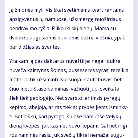
Ją žmo­nės my­li. Vi­siš­kai sve­ti­miems kvar­ti­ran­tams
ap­si­gy­ve­nus jų na­muo­se, už­si­mez­gę nuo­šir­daus
ben­dra­vi­mo ry­šiai iš­li­ko iki šių die­nų. Ma­ma su
dviem su­au­gu­sio­mis duk­ro­mis daž­na vieš­nia, ypač
per di­dži­ą­sias šven­tes.
Yra kam ją pas dak­ta­rus nu­vež­ti: jei ne­ga­li duk­ra,
nu­ve­ža kai­my­nas Ro­mas, pus­se­se­rės vy­ras, te­rei­kia
mo­te­riai tik už­si­min­ti. Kur­suo­ja ir au­to­bu­sas, bet
šiuo me­tu Sta­sė bai­mi­na­si va­žiuo­ti juo, svei­ka­ta
šiek tiek pa­blo­gė­jo. Net svars­to, ar im­sis py­ra­gų
ke­pi­mo, abe­jo­ja, ar ras tiek stip­ry­bės jiems iš­min­ky­
ti. Bet aiš­ku, kad py­ra­gai šiuo­se na­muo­se Ve­ly­kų
die­ną kve­pės, juk kas­met bu­vo ke­pa­mi. Gal net ir gi­
ros na­mi­nės ra­sis. Juk sve­čių tik­rai ne­ma­žai su­gu­