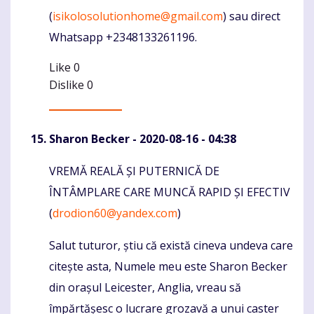
(
isikolosolutionhome@gmail.com
) sau direct
Whatsapp +2348133261196.
Like
0
Dislike
0
Sharon Becker
- 2020-08-16 - 04:38
VREMĂ REALĂ ȘI PUTERNICĂ DE
Komentaras
ÎNTÂMPLARE CARE MUNCĂ RAPID ȘI EFECTIV
(
drodion60@yandex.com
)
Salut tuturor, știu că există cineva undeva care
citește asta, Numele meu este Sharon Becker
din orașul Leicester, Anglia, vreau să
împărtășesc o lucrare grozavă a unui caster