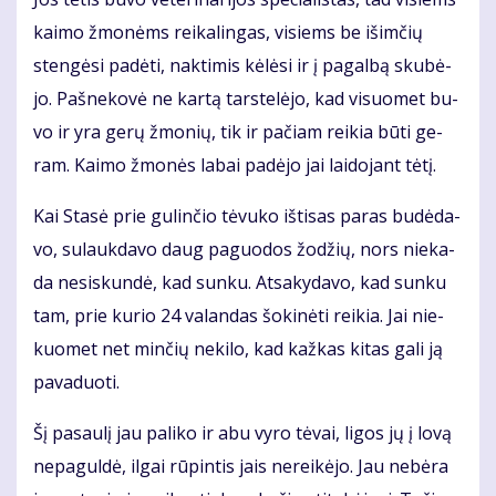
kai­mo žmo­nėms rei­ka­lin­gas, vi­siems be iš­im­čių
sten­gė­si pa­dė­ti, nak­ti­mis kė­lė­si ir į pa­gal­bą sku­bė­
jo. Pa­šne­ko­vė ne kar­tą tars­te­lė­jo, kad vi­suo­met bu­
vo ir yra ge­rų žmo­nių, tik ir pa­čiam rei­kia bū­ti ge­
ram. Kai­mo žmo­nės la­bai pa­dė­jo jai lai­do­jant tė­tį.
Kai Sta­sė prie gu­lin­čio tė­vu­ko iš­ti­sas pa­ras bu­dė­da­
vo, su­lauk­da­vo daug pa­guo­dos žo­džių, nors nie­ka­
da ne­si­skun­dė, kad sun­ku. At­sa­ky­da­vo, kad sun­ku
tam, prie ku­rio 24 va­lan­das šo­ki­nė­ti rei­kia. Jai nie­
kuo­met net min­čių ne­ki­lo, kad kaž­kas ki­tas ga­li ją
pa­va­duo­ti.
Šį pa­sau­lį jau pa­li­ko ir abu vy­ro tė­vai, li­gos jų į lo­vą
ne­pa­gul­dė, il­gai rū­pin­tis jais ne­rei­kė­jo. Jau ne­bė­ra