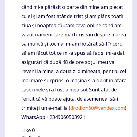
când mi-a părăsit o parte din mine am plecat
cu el și am fost atât de trist și am plâns toată
ziua și noaptea căutam ceva online când am
văzut oameni care mărturiseau despre marea
sa muncă și tocmai m-am hotărât să-l încerc
să am făcut tot ce mi-a spus să fac și mi-a dat
asigurări că după 48 de ore soțul meu va
reveni la mine, a doua zi dimineața, pentru cel
mai mare surprins, o mașină s-a oprit în afara
casei mele și a fost a mea soț Sunt atât de
fericit că vă poate ajuta, de asemenea, să-i
trimiteți un e-mail la (
drodion60@yandex.com
)
WhatsApp +2349060503921
Like
0