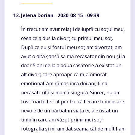
Jelena Dorian
- 2020-08-15 - 09:39
În trecut am avut relații de luptă cu soțul meu,
Komentaras
ceea ce a dus la divorț cu primul meu soț.
După ce eu și fostul meu soț am divorțat, am
avut o altă șansă să mă recăsător din nou și la
doar 5 ani de la a doua căsătorie a existat un
alt divorț care aproape că m-a omorât
emoțional. Am rămas încă doi ani, fiind
necăsătorită și mamă singură. Sincer, nu am
fost foarte fericit pentru că fiecare femeie are
nevoie de un bărbat în viața ei, a existat un
timp în care am văzut primii mei soți
fotografia și mi-am dat seama cât de mult l-am