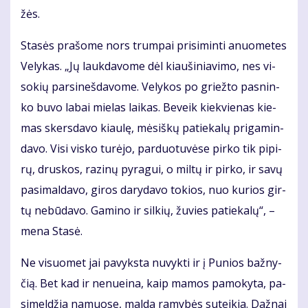
žės.
Sta­sės pra­šo­me nors trum­pai pri­si­min­ti anuo­me­tes
Ve­ly­kas. „Jų lauk­da­vo­me dėl kiau­ši­nia­vi­mo, nes vi­
so­kių par­si­neš­da­vo­me. Ve­ly­kos po griež­to pas­nin­
ko bu­vo la­bai mie­las lai­kas. Be­veik kiek­vie­nas kie­
mas skers­da­vo kiau­lę, mė­siš­kų pa­tie­ka­lų pri­ga­min­
da­vo. Vi­si vis­ko tu­rė­jo, par­duo­tu­vė­se pir­ko tik pi­pi­
rų, drus­kos, ra­zi­nų py­ra­gui, o mil­tų ir pir­ko, ir sa­vų
pa­si­mal­da­vo, gi­ros da­ry­da­vo to­kios, nuo ku­rios gir­
tų ne­bū­da­vo. Ga­mi­no ir sil­kių, žu­vies pa­tie­ka­lų“, –
me­na Sta­sė.
Ne vi­suo­met jai pa­vyks­ta nu­vyk­ti ir į Pu­nios baž­ny­
čią. Bet kad ir ne­nu­ei­na, kaip ma­mos pa­mo­ky­ta, pa­
si­mel­džia na­muo­se, mal­da ra­my­bės su­tei­kia. Daž­nai