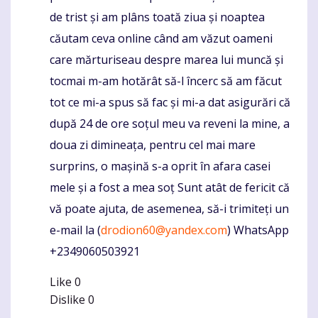
de trist și am plâns toată ziua și noaptea
căutam ceva online când am văzut oameni
care mărturiseau despre marea lui muncă și
tocmai m-am hotărât să-l încerc să am făcut
tot ce mi-a spus să fac și mi-a dat asigurări că
după 24 de ore soțul meu va reveni la mine, a
doua zi dimineața, pentru cel mai mare
surprins, o mașină s-a oprit în afara casei
mele și a fost a mea soț Sunt atât de fericit că
vă poate ajuta, de asemenea, să-i trimiteți un
e-mail la (
drodion60@yandex.com
) WhatsApp
+2349060503921
Like
0
Dislike
0