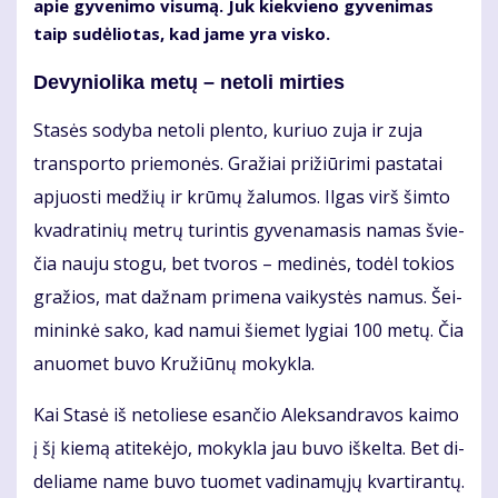
apie gy­ve­ni­mo vi­su­mą. Juk kiek­vie­no gy­ve­ni­mas
taip su­dė­lio­tas, kad ja­me yra vis­ko.
De­vy­nio­li­ka me­tų – ne­to­li mir­ties
Sta­sės so­dy­ba ne­to­li plen­to, ku­riuo zu­ja ir zu­ja
trans­por­to prie­mo­nės. Gra­žiai pri­žiū­ri­mi pa­sta­tai
ap­juos­ti me­džių ir krū­mų ža­lu­mos. Il­gas virš šim­to
kvad­ra­ti­nių met­rų tu­rin­tis gy­ve­na­ma­sis na­mas švie­
čia nau­ju sto­gu, bet tvo­ros – me­di­nės, to­dėl to­kios
gra­žios, mat daž­nam pri­me­na vai­kys­tės na­mus. Šei­
mi­nin­kė sa­ko, kad na­mui šie­met ly­giai 100 me­tų. Čia
anuo­met bu­vo Kru­žiū­nų mo­kyk­la.
Kai Sta­sė iš ne­to­lie­se esan­čio Alek­san­dra­vos kai­mo
į šį kie­mą ati­te­kė­jo, mo­kyk­la jau bu­vo iš­kel­ta. Bet di­
de­lia­me na­me bu­vo tuo­met va­di­na­mų­jų kvar­ti­ran­tų.