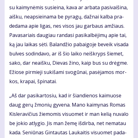
su kai­my­nė­mis su­si­ei­na, ka­va ar ar­ba­ta pa­si­vai­ši­na,
aiš­ku, neap­si­ei­na­ma be py­ra­gų, daž­nai kal­ba pra­
de­da­ma apie li­gas, nes vi­sos jau gar­baus am­žiaus.
Pa­va­sa­riais dau­giau ran­da­si pa­si­kal­bė­ji­mų apie tai,
ką jau lai­kas sė­ti. Ba­lan­džio pa­bai­go­je be­veik vi­sa­da
bul­ves so­din­da­vo, ar iš šio lai­ko ne­iš­kryps šie­met,
sa­ko, dar ne­aiš­ku, Die­vas ži­no, kaip bus su drėg­me.
Ežio­se pir­mie­ji su­ki­ša­mi svo­gū­nai, pa­sė­ja­mos mor­
kos, kra­pai, špi­na­tai.
„Aš dar pa­si­kar­to­siu, kad ir šian­die­nos kai­muo­se
daug ge­rų žmo­nių gy­ve­na. Ma­no kai­my­nas Ro­mas
Kis­le­ra­vi­čius žie­mo­mis vi­suo­met ir man ke­lią nu­va­lo
be jo­kio at­ly­gio. Jis man že­mę iš­dir­ba, net ne­ma­tau
ka­da. Se­niū­nas Gin­tau­tas Lau­kai­tis vi­suo­met pa­da­