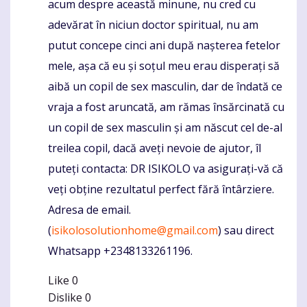
acum despre această minune, nu cred cu
adevărat în niciun doctor spiritual, nu am
putut concepe cinci ani după nașterea fetelor
mele, așa că eu și soțul meu erau disperați să
aibă un copil de sex masculin, dar de îndată ce
vraja a fost aruncată, am rămas însărcinată cu
un copil de sex masculin și am născut cel de-al
treilea copil, dacă aveți nevoie de ajutor, îl
puteți contacta: DR ISIKOLO va asigurați-vă că
veți obține rezultatul perfect fără întârziere.
Adresa de email.
(
isikolosolutionhome@gmail.com
) sau direct
Whatsapp +2348133261196.
Like
0
Dislike
0