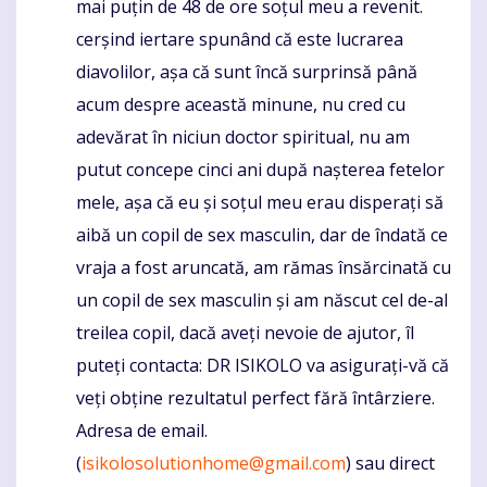
mai puțin de 48 de ore soțul meu a revenit.
cerșind iertare spunând că este lucrarea
diavolilor, așa că sunt încă surprinsă până
acum despre această minune, nu cred cu
adevărat în niciun doctor spiritual, nu am
putut concepe cinci ani după nașterea fetelor
mele, așa că eu și soțul meu erau disperați să
aibă un copil de sex masculin, dar de îndată ce
vraja a fost aruncată, am rămas însărcinată cu
un copil de sex masculin și am născut cel de-al
treilea copil, dacă aveți nevoie de ajutor, îl
puteți contacta: DR ISIKOLO va asigurați-vă că
veți obține rezultatul perfect fără întârziere.
Adresa de email.
(
isikolosolutionhome@gmail.com
) sau direct