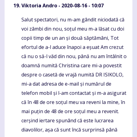
Viktoria Andro
- 2020-08-16 - 10:07
Salut spectatori, nu m-am gândit niciodată că
Komentaras
voi zâmbi din nou, soțul meu m-a lăsat cu doi
copii timp de un an și două săptămâni, Tot
efortul de a-l aduce înapoi a eșuat Am crezut
că nu o să-l văd din nou, până nu am întâlnit o
doamnă numită Christina care mi-a povestit
despre o casetă de vrajă numită DR ISIKOLO,
mi-a dat adresa de e-mail și numărul de
telefon mobil și l-am contactat și m-a asigurat
că în 48 de ore soțul meu va reveni la mine, în
mai puțin de 48 de ore soțul meu a revenit.
cerșind iertare spunând că este lucrarea
diavolilor, așa că sunt încă surprinsă până