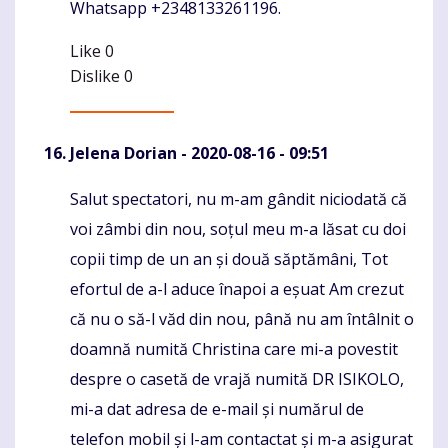
Whatsapp +2348133261196.
Like
0
Dislike
0
Jelena Dorian
- 2020-08-16 - 09:51
Salut spectatori, nu m-am gândit niciodată că
Komentaras
voi zâmbi din nou, soțul meu m-a lăsat cu doi
copii timp de un an și două săptămâni, Tot
efortul de a-l aduce înapoi a eșuat Am crezut
că nu o să-l văd din nou, până nu am întâlnit o
doamnă numită Christina care mi-a povestit
despre o casetă de vrajă numită DR ISIKOLO,
mi-a dat adresa de e-mail și numărul de
telefon mobil și l-am contactat și m-a asigurat