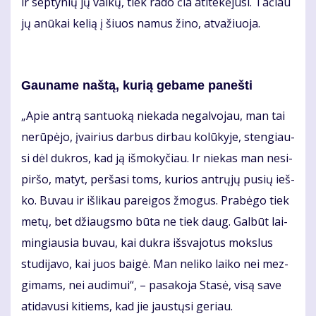
ir sep­ty­nių jų vai­kų, tiek ra­do čia ati­te­kė­ju­si. Ta­čiau
jų anū­kai ke­lią į šiuos na­mus ži­no, at­va­žiuo­ja.
Gau­na­me naš­tą, ku­rią ge­ba­me pa­neš­ti
„Apie an­trą san­tuo­ką nie­ka­da ne­gal­vo­jau, man tai
ne­rū­pė­jo, įvai­rius dar­bus dir­bau ko­lū­ky­je, sten­giau­
si dėl duk­ros, kad ją iš­mo­ky­čiau. Ir nie­kas man ne­si­
pir­šo, ma­tyt, per­ša­si toms, ku­rios ant­rų­jų pu­sių ieš­
ko. Bu­vau ir iš­li­kau pa­rei­gos žmo­gus. Pra­bė­go tiek
me­tų, bet džiaugs­mo bū­ta ne tiek daug. Gal­būt lai­
min­giau­sia bu­vau, kai duk­ra iš­sva­jo­tus moks­lus
stu­di­ja­vo, kai juos bai­gė. Man ne­li­ko lai­ko nei mez­
gi­mams, nei au­di­mui“, – pa­sa­ko­ja Sta­sė, vi­są sa­ve
ati­da­vu­si ki­tiems, kad jie jaus­tų­si ge­riau.