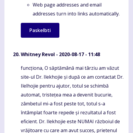
Web page addresses and email
addresses turn into links automatically.
Whitney Revol
- 2020-08-17 - 11:48
funcționa, O săptămână mai târziu am văzut
Komentaras
site-ul Dr. Ilekhojie și după ce am contactat Dr.
Ilelhojie pentru ajutor, totul se schimbă
automat, tristețea mea a devenit bucurie,
zâmbetul mi-a fost peste tot, totul s-a
întâmplat foarte repede și rezultatul a fost
eficient. Dr. Ilekhojie este NUMAI războiul de
vrăjitoare cu care am avut succes, prietenul