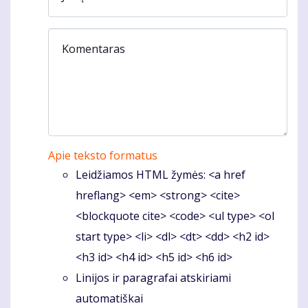
Komentaras
Apie teksto formatus
Leidžiamos HTML žymės: <a href
hreflang> <em> <strong> <cite>
<blockquote cite> <code> <ul type> <ol
start type> <li> <dl> <dt> <dd> <h2 id>
<h3 id> <h4 id> <h5 id> <h6 id>
Linijos ir paragrafai atskiriami
automatiškai