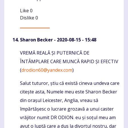
Like
0
Dislike
0
Sharon Becker
- 2020-08-15 - 15:48
VREMĂ REALĂ ȘI PUTERNICĂ DE
Komentaras
ÎNTÂMPLARE CARE MUNCĂ RAPID ȘI EFECTIV
(
drodion60@yandex.com
)
Salut tuturor, știu că există cineva undeva care
citește asta, Numele meu este Sharon Becker
din orașul Leicester, Anglia, vreau să
împărtășesc o lucrare grozavă a unui caster
vrăjitor numit DR ODION. eu și soțul meu am
avut o luptă care a dus la divorțul nostru, dar