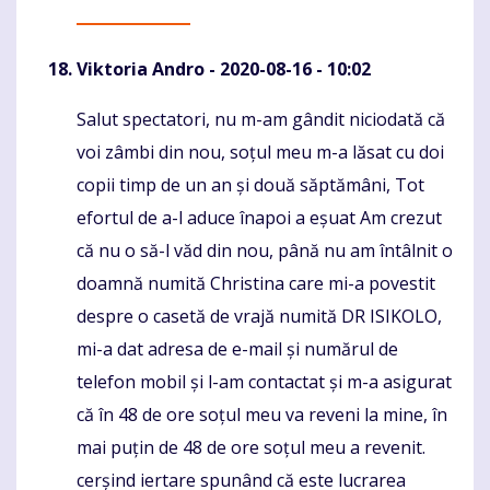
Viktoria Andro
- 2020-08-16 - 10:02
Salut spectatori, nu m-am gândit niciodată că
Komentaras
voi zâmbi din nou, soțul meu m-a lăsat cu doi
copii timp de un an și două săptămâni, Tot
efortul de a-l aduce înapoi a eșuat Am crezut
că nu o să-l văd din nou, până nu am întâlnit o
doamnă numită Christina care mi-a povestit
despre o casetă de vrajă numită DR ISIKOLO,
mi-a dat adresa de e-mail și numărul de
telefon mobil și l-am contactat și m-a asigurat
că în 48 de ore soțul meu va reveni la mine, în
mai puțin de 48 de ore soțul meu a revenit.
cerșind iertare spunând că este lucrarea