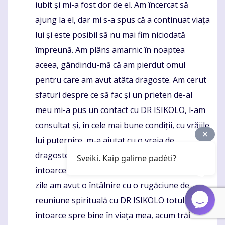
iubit și mi-a fost dor de el. Am încercat să
ajung la el, dar mi s-a spus că a continuat viața
lui și este posibil să nu mai fim niciodată
împreună. Am plâns amarnic în noaptea
aceea, gândindu-mă că am pierdut omul
pentru care am avut atâta dragoste. Am cerut
sfaturi despre ce să fac și un prieten de-al
meu mi-a pus un contact cu DR ISIKOLO, l-am
consultat și, în cele mai bune condiții, cu vrăjile
lui puternice, m-a ajutat cu o vraja de
dragoste a căsătoriei din Reunion pentru a-mi
Sveiki. Kaip galime padėti?
întoarce fostul soț înapoi la mine , în doar 2
zile am avut o întâlnire cu o rugăciune de
reuniune spirituală cu DR ISIKOLO totul se
întoarce spre bine în viața mea, acum trăiesc