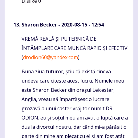
Dislike
0
Sharon Becker
- 2020-08-15 - 12:54
VREMĂ REALĂ ȘI PUTERNICĂ DE
Komentaras
ÎNTÂMPLARE CARE MUNCĂ RAPID ȘI EFECTIV
(
drodion60@yandex.com
)
Bună ziua tuturor, știu că există cineva
undeva care citește acest lucru, Numele meu
este Sharon Becker din orașul Leicester,
Anglia, vreau să împărtășesc o lucrare
grozavă a unui caster vrăjitor numit DR
ODION. eu și soțul meu am avut o luptă care a
dus la divorțul nostru, dar când mi-a părăsit o
parte din mine am plecat cu el și am fost atât