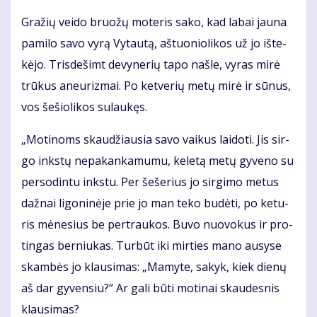
Gra­žių vei­do bruo­žų mo­te­ris sa­ko, kad la­bai jau­na
pa­mi­lo sa­vo vy­rą Vy­tau­tą, aš­tuo­nio­li­kos už jo iš­te­
kė­jo. Tris­de­šimt de­vy­ne­rių ta­po naš­le, vy­ras mi­rė
trū­kus aneu­riz­mai. Po ket­ve­rių me­tų mi­rė ir sū­nus,
vos še­šio­li­kos su­lau­kęs.
„Mo­ti­noms skau­džiau­sia sa­vo vai­kus lai­do­ti. Jis sir­
go inks­tų ne­pa­kan­ka­mu­mu, ke­le­tą me­tų gy­ve­no su
per­so­din­tu inks­tu. Per še­še­rius jo sir­gi­mo me­tus
daž­nai li­go­ni­nė­je prie jo man te­ko bu­dė­ti, po ke­tu­
ris mė­ne­sius be per­trau­kos. Bu­vo nuo­vo­kus ir pro­
tin­gas ber­niu­kas. Tur­būt iki mir­ties ma­no au­sy­se
skam­bės jo klau­si­mas: „Ma­my­te, sa­kyk, kiek die­nų
aš dar gy­ven­siu?“ Ar ga­li bū­ti mo­ti­nai skau­des­nis
klau­si­mas?