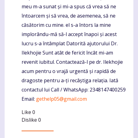
meu m-a sunat și mi-a spus că vrea să ne
întoarcem și să vrea, de asemenea, să ne
căsătorim cu mine. el s-a întors la mine
implorându-mă să-l accept înapoi și acest
lucru s-a întâmplat Datorită ajutorului Dr.
Ilekhojie Sunt atât de fericit încât mi-am
revenit iubitul. Contactează-l pe dr. Ilekhojie
acum pentru o vrajă urgentă și rapidă de
dragoste pentru a-ți recâștiga relația. Iată
contactul lui Call / WhatsApp: 2348147400259
Email:
gethelp05@gmail.com
Like
0
Dislike
0