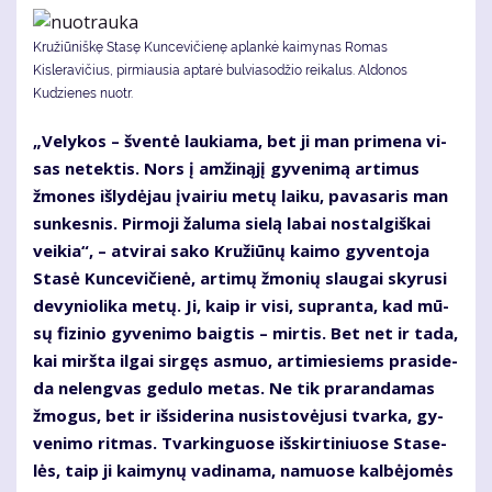
Kružiūniškę Stasę Kuncevičienę aplankė kaimynas Romas
Kisleravičius, pirmiausia aptarė bulviasodžio reikalus. Aldonos
Kudzienes nuotr.
„Ve­ly­kos – šven­tė lau­kia­ma, bet ji man pri­me­na vi­
sas ne­tek­tis. Nors į am­ži­ną­jį gy­ve­ni­mą ar­ti­mus
žmo­nes iš­ly­dė­jau įvai­riu me­tų lai­ku, pa­va­sa­ris man
sun­kes­nis. Pir­mo­ji ža­lu­ma sie­lą la­bai nos­tal­giš­kai
vei­kia“, – at­vi­rai sa­ko Kru­žiū­nų kai­mo gy­ven­to­ja
Sta­sė Kun­ce­vi­čie­nė, ar­ti­mų žmo­nių slau­gai sky­ru­si
de­vy­nio­li­ka me­tų. Ji, kaip ir vi­si, su­pran­ta, kad mū­
sų fi­zi­nio gy­ve­ni­mo baig­tis – mir­tis. Bet net ir ta­da,
kai mirš­ta il­gai sir­gęs as­muo, ar­ti­mie­siems pra­si­de­
da ne­leng­vas ge­du­lo me­tas. Ne tik pra­ran­da­mas
žmo­gus, bet ir iš­si­de­ri­na nu­si­sto­vė­ju­si tvar­ka, gy­
ve­ni­mo rit­mas. Tvar­kin­guo­se iš­skir­ti­niuo­se Sta­se­
lės, taip ji kai­my­nų va­di­na­ma, na­muo­se kal­bė­jo­mės