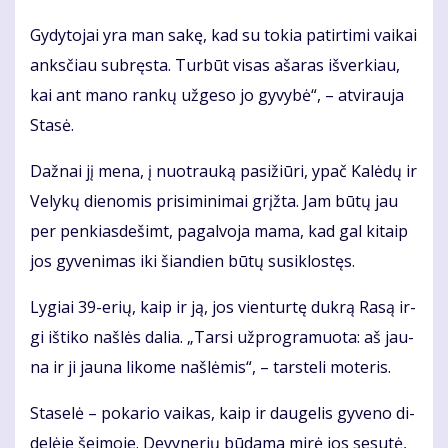
Gy­dy­to­jai yra man sa­kę, kad su to­kia pa­tir­ti­mi vai­kai
anks­čiau su­bręs­ta. Tur­būt vi­sas aša­ras iš­ver­kiau,
kai ant ma­no ran­kų už­ge­so jo gy­vy­bė“, – at­vi­rau­ja
Sta­sė.
Daž­nai jį me­na, į nuo­trau­ką pa­si­žiū­ri, ypač Ka­lė­dų ir
Ve­ly­kų die­no­mis pri­si­mi­ni­mai grįž­ta. Jam bū­tų jau
per pen­kias­de­šimt, pa­gal­vo­ja ma­ma, kad gal ki­taip
jos gy­ve­ni­mas iki šian­dien bū­tų su­si­klos­tęs.
Ly­giai 39-erių, kaip ir ją, jos vien­tur­tę duk­rą Ra­są ir­
gi iš­ti­ko naš­lės da­lia. „Tar­si už­prog­ra­muo­ta: aš jau­
na ir ji jau­na li­ko­me naš­lė­mis“, – tars­te­li mo­te­ris.
Sta­se­lė – po­ka­rio vai­kas, kaip ir dau­ge­lis gy­ve­no di­
de­lė­je šei­mo­je. De­vy­ne­rių bū­da­ma mi­rė jos se­su­tė,