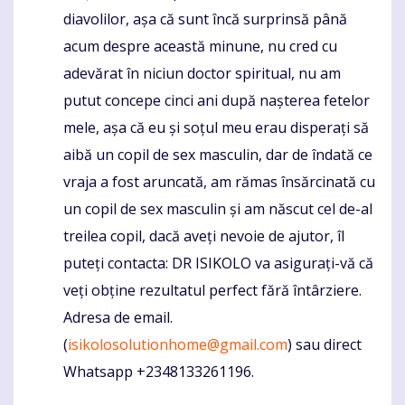
diavolilor, așa că sunt încă surprinsă până
acum despre această minune, nu cred cu
adevărat în niciun doctor spiritual, nu am
putut concepe cinci ani după nașterea fetelor
mele, așa că eu și soțul meu erau disperați să
aibă un copil de sex masculin, dar de îndată ce
vraja a fost aruncată, am rămas însărcinată cu
un copil de sex masculin și am născut cel de-al
treilea copil, dacă aveți nevoie de ajutor, îl
puteți contacta: DR ISIKOLO va asigurați-vă că
veți obține rezultatul perfect fără întârziere.
Adresa de email.
(
isikolosolutionhome@gmail.com
) sau direct
Whatsapp +2348133261196.