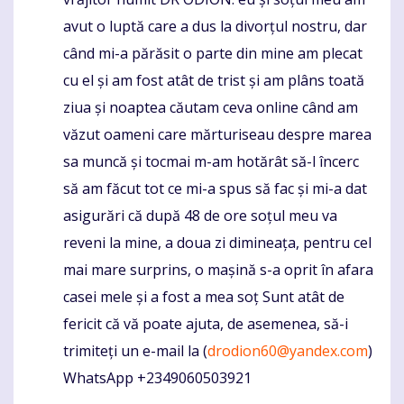
avut o luptă care a dus la divorțul nostru, dar
când mi-a părăsit o parte din mine am plecat
cu el și am fost atât de trist și am plâns toată
ziua și noaptea căutam ceva online când am
văzut oameni care mărturiseau despre marea
sa muncă și tocmai m-am hotărât să-l încerc
să am făcut tot ce mi-a spus să fac și mi-a dat
asigurări că după 48 de ore soțul meu va
reveni la mine, a doua zi dimineața, pentru cel
mai mare surprins, o mașină s-a oprit în afara
casei mele și a fost a mea soț Sunt atât de
fericit că vă poate ajuta, de asemenea, să-i
trimiteți un e-mail la (
drodion60@yandex.com
)
WhatsApp +2349060503921