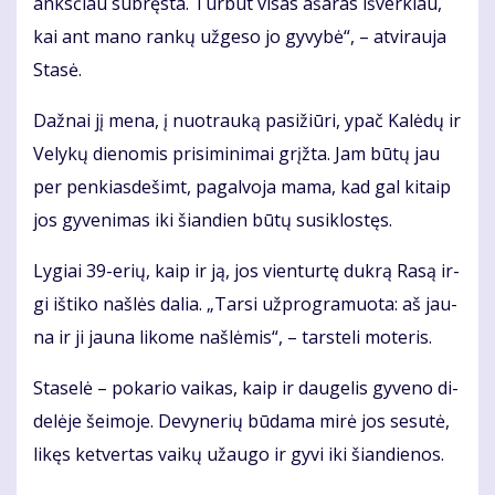
anks­čiau su­bręs­ta. Tur­būt vi­sas aša­ras iš­ver­kiau,
kai ant ma­no ran­kų už­ge­so jo gy­vy­bė“, – at­vi­rau­ja
Sta­sė.
Daž­nai jį me­na, į nuo­trau­ką pa­si­žiū­ri, ypač Ka­lė­dų ir
Ve­ly­kų die­no­mis pri­si­mi­ni­mai grįž­ta. Jam bū­tų jau
per pen­kias­de­šimt, pa­gal­vo­ja ma­ma, kad gal ki­taip
jos gy­ve­ni­mas iki šian­dien bū­tų su­si­klos­tęs.
Ly­giai 39-erių, kaip ir ją, jos vien­tur­tę duk­rą Ra­są ir­
gi iš­ti­ko naš­lės da­lia. „Tar­si už­prog­ra­muo­ta: aš jau­
na ir ji jau­na li­ko­me naš­lė­mis“, – tars­te­li mo­te­ris.
Sta­se­lė – po­ka­rio vai­kas, kaip ir dau­ge­lis gy­ve­no di­
de­lė­je šei­mo­je. De­vy­ne­rių bū­da­ma mi­rė jos se­su­tė,
li­kęs ket­ver­tas vai­kų už­au­go ir gy­vi iki šian­die­nos.