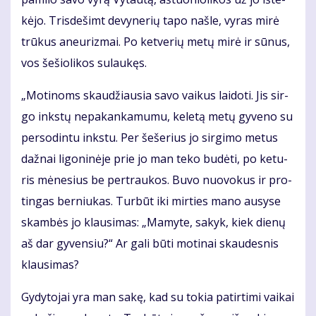
kė­jo. Tris­de­šimt de­vy­ne­rių ta­po naš­le, vy­ras mi­rė
trū­kus aneu­riz­mai. Po ket­ve­rių me­tų mi­rė ir sū­nus,
vos še­šio­li­kos su­lau­kęs.
„Mo­ti­noms skau­džiau­sia sa­vo vai­kus lai­do­ti. Jis sir­
go inks­tų ne­pa­kan­ka­mu­mu, ke­le­tą me­tų gy­ve­no su
per­so­din­tu inks­tu. Per še­še­rius jo sir­gi­mo me­tus
daž­nai li­go­ni­nė­je prie jo man te­ko bu­dė­ti, po ke­tu­
ris mė­ne­sius be per­trau­kos. Bu­vo nuo­vo­kus ir pro­
tin­gas ber­niu­kas. Tur­būt iki mir­ties ma­no au­sy­se
skam­bės jo klau­si­mas: „Ma­my­te, sa­kyk, kiek die­nų
aš dar gy­ven­siu?“ Ar ga­li bū­ti mo­ti­nai skau­des­nis
klau­si­mas?
Gy­dy­to­jai yra man sa­kę, kad su to­kia pa­tir­ti­mi vai­kai