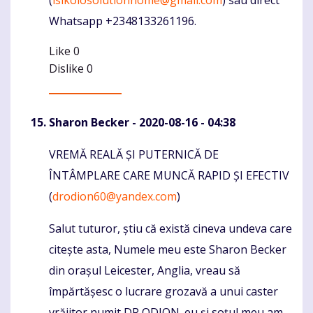
Whatsapp +2348133261196.
Like
0
Dislike
0
Sharon Becker
- 2020-08-16 - 04:38
VREMĂ REALĂ ȘI PUTERNICĂ DE
Komentaras
ÎNTÂMPLARE CARE MUNCĂ RAPID ȘI EFECTIV
(
drodion60@yandex.com
)
Salut tuturor, știu că există cineva undeva care
citește asta, Numele meu este Sharon Becker
din orașul Leicester, Anglia, vreau să
împărtășesc o lucrare grozavă a unui caster
vrăjitor numit DR ODION. eu și soțul meu am