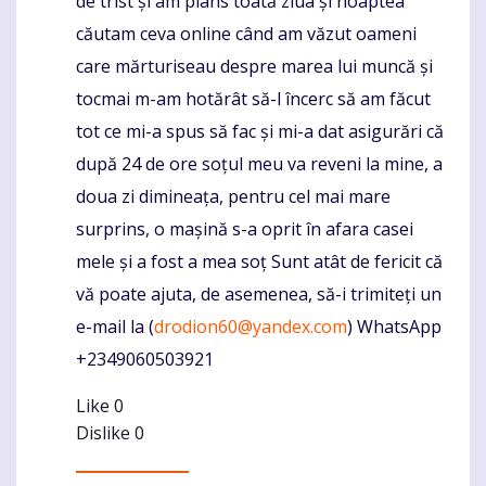
de trist și am plâns toată ziua și noaptea
căutam ceva online când am văzut oameni
care mărturiseau despre marea lui muncă și
tocmai m-am hotărât să-l încerc să am făcut
tot ce mi-a spus să fac și mi-a dat asigurări că
după 24 de ore soțul meu va reveni la mine, a
doua zi dimineața, pentru cel mai mare
surprins, o mașină s-a oprit în afara casei
mele și a fost a mea soț Sunt atât de fericit că
vă poate ajuta, de asemenea, să-i trimiteți un
e-mail la (
drodion60@yandex.com
) WhatsApp
+2349060503921
Like
0
Dislike
0