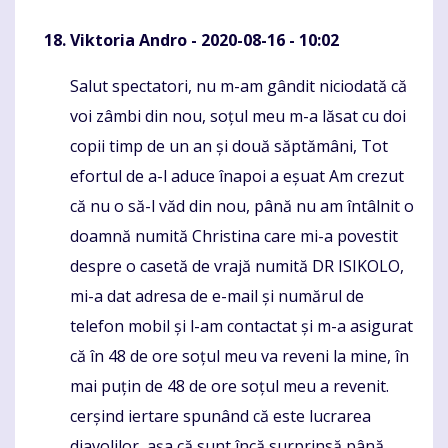
Viktoria Andro
- 2020-08-16 - 10:02
Salut spectatori, nu m-am gândit niciodată că
Komentaras
voi zâmbi din nou, soțul meu m-a lăsat cu doi
copii timp de un an și două săptămâni, Tot
efortul de a-l aduce înapoi a eșuat Am crezut
că nu o să-l văd din nou, până nu am întâlnit o
doamnă numită Christina care mi-a povestit
despre o casetă de vrajă numită DR ISIKOLO,
mi-a dat adresa de e-mail și numărul de
telefon mobil și l-am contactat și m-a asigurat
că în 48 de ore soțul meu va reveni la mine, în
mai puțin de 48 de ore soțul meu a revenit.
cerșind iertare spunând că este lucrarea
diavolilor, așa că sunt încă surprinsă până