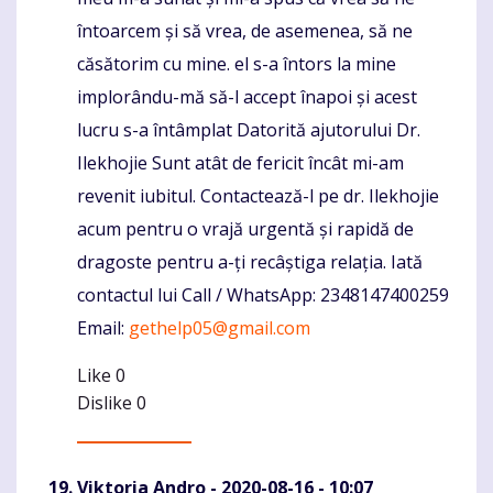
întoarcem și să vrea, de asemenea, să ne
căsătorim cu mine. el s-a întors la mine
implorându-mă să-l accept înapoi și acest
lucru s-a întâmplat Datorită ajutorului Dr.
Ilekhojie Sunt atât de fericit încât mi-am
revenit iubitul. Contactează-l pe dr. Ilekhojie
acum pentru o vrajă urgentă și rapidă de
dragoste pentru a-ți recâștiga relația. Iată
contactul lui Call / WhatsApp: 2348147400259
Email:
gethelp05@gmail.com
Like
0
Dislike
0
Viktoria Andro
- 2020-08-16 - 10:07