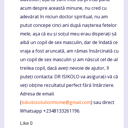
acum despre această minune, nu cred cu
adevărat în niciun doctor spiritual, nu am
putut concepe cinci ani după nașterea fetelor
mele, așa că eu și soțul meu erau disperați să
aibă un copil de sex masculin, dar de îndată ce
vraja a fost aruncată, am rămas însărcinată cu
un copil de sex masculin și am născut cel de-al
treilea copil, dacă aveți nevoie de ajutor, îl
puteți contacta: DR ISIKOLO va asigurați-vă că
veți obține rezultatul perfect fără întârziere.
Adresa de email.
(
isikolosolutionhome@gmail.com
) sau direct
Whatsapp +2348133261196.
Like
0