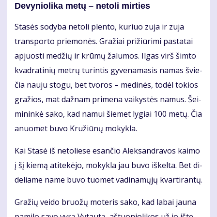
De­vy­nio­li­ka me­tų – ne­to­li mir­ties
Sta­sės so­dy­ba ne­to­li plen­to, ku­riuo zu­ja ir zu­ja
trans­por­to prie­mo­nės. Gra­žiai pri­žiū­ri­mi pa­sta­tai
ap­juos­ti me­džių ir krū­mų ža­lu­mos. Il­gas virš šim­to
kvad­ra­ti­nių met­rų tu­rin­tis gy­ve­na­ma­sis na­mas švie­
čia nau­ju sto­gu, bet tvo­ros – me­di­nės, to­dėl to­kios
gra­žios, mat daž­nam pri­me­na vai­kys­tės na­mus. Šei­
mi­nin­kė sa­ko, kad na­mui šie­met ly­giai 100 me­tų. Čia
anuo­met bu­vo Kru­žiū­nų mo­kyk­la.
Kai Sta­sė iš ne­to­lie­se esan­čio Alek­san­dra­vos kai­mo
į šį kie­mą ati­te­kė­jo, mo­kyk­la jau bu­vo iš­kel­ta. Bet di­
de­lia­me na­me bu­vo tuo­met va­di­na­mų­jų kvar­ti­ran­tų.
Gra­žių vei­do bruo­žų mo­te­ris sa­ko, kad la­bai jau­na
pa­mi­lo sa­vo vy­rą Vy­tau­tą, aš­tuo­nio­li­kos už jo iš­te­