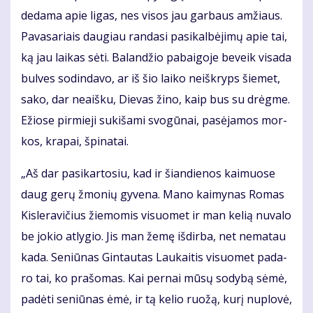
de­da­ma apie li­gas, nes vi­sos jau gar­baus am­žiaus.
Pa­va­sa­riais dau­giau ran­da­si pa­si­kal­bė­ji­mų apie tai,
ką jau lai­kas sė­ti. Ba­lan­džio pa­bai­go­je be­veik vi­sa­da
bul­ves so­din­da­vo, ar iš šio lai­ko ne­iš­kryps šie­met,
sa­ko, dar ne­aiš­ku, Die­vas ži­no, kaip bus su drėg­me.
Ežio­se pir­mie­ji su­ki­ša­mi svo­gū­nai, pa­sė­ja­mos mor­
kos, kra­pai, špi­na­tai.
„Aš dar pa­si­kar­to­siu, kad ir šian­die­nos kai­muo­se
daug ge­rų žmo­nių gy­ve­na. Ma­no kai­my­nas Ro­mas
Kis­le­ra­vi­čius žie­mo­mis vi­suo­met ir man ke­lią nu­va­lo
be jo­kio at­ly­gio. Jis man že­mę iš­dir­ba, net ne­ma­tau
ka­da. Se­niū­nas Gin­tau­tas Lau­kai­tis vi­suo­met pa­da­
ro tai, ko pra­šo­mas. Kai per­nai mū­sų so­dy­bą sė­mė,
pa­dė­ti se­niū­nas ėmė, ir tą ke­lio ruo­žą, ku­rį nu­plo­vė,