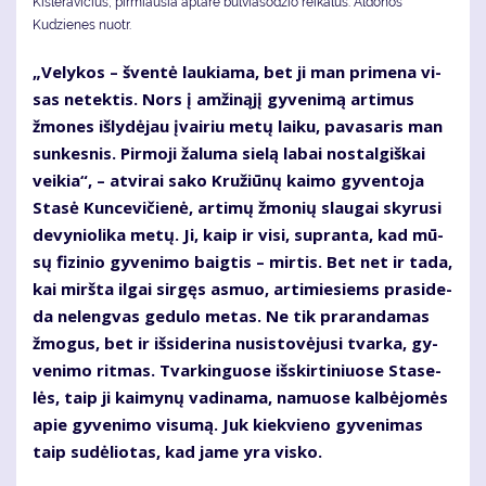
Kisleravičius, pirmiausia aptarė bulviasodžio reikalus. Aldonos
Kudzienes nuotr.
„Ve­ly­kos – šven­tė lau­kia­ma, bet ji man pri­me­na vi­
sas ne­tek­tis. Nors į am­ži­ną­jį gy­ve­ni­mą ar­ti­mus
žmo­nes iš­ly­dė­jau įvai­riu me­tų lai­ku, pa­va­sa­ris man
sun­kes­nis. Pir­mo­ji ža­lu­ma sie­lą la­bai nos­tal­giš­kai
vei­kia“, – at­vi­rai sa­ko Kru­žiū­nų kai­mo gy­ven­to­ja
Sta­sė Kun­ce­vi­čie­nė, ar­ti­mų žmo­nių slau­gai sky­ru­si
de­vy­nio­li­ka me­tų. Ji, kaip ir vi­si, su­pran­ta, kad mū­
sų fi­zi­nio gy­ve­ni­mo baig­tis – mir­tis. Bet net ir ta­da,
kai mirš­ta il­gai sir­gęs as­muo, ar­ti­mie­siems pra­si­de­
da ne­leng­vas ge­du­lo me­tas. Ne tik pra­ran­da­mas
žmo­gus, bet ir iš­si­de­ri­na nu­si­sto­vė­ju­si tvar­ka, gy­
ve­ni­mo rit­mas. Tvar­kin­guo­se iš­skir­ti­niuo­se Sta­se­
lės, taip ji kai­my­nų va­di­na­ma, na­muo­se kal­bė­jo­mės
apie gy­ve­ni­mo vi­su­mą. Juk kiek­vie­no gy­ve­ni­mas
taip su­dė­lio­tas, kad ja­me yra vis­ko.