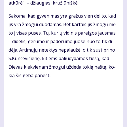
at­kū­rė“, – džiau­gia­si kru­žiū­niš­kė.
Sa­ko­ma, kad gy­ve­ni­mas yra gra­žus vien dėl to, kad
jis yra žmo­gui duo­da­mas. Bet kar­tais jis žmo­gų mė­
to į vi­sas pu­ses. Tų, ku­rių vi­di­nis pa­rei­gos jaus­mas
– di­de­lis, ge­ru­mo ir pa­do­ru­mo juo­se nuo to tik di­
dė­ja. Ar­ti­mų­jų ne­tek­tys ne­pa­lau­žė, o tik su­stip­ri­no
S.Kun­ce­vi­čie­nę, ki­tiems pa­liu­dy­da­mos tie­są, kad
Die­vas kiek­vie­nam žmo­gui už­de­da to­kią naš­tą, ko­
kią šis ge­ba pa­neš­ti.