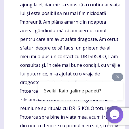
ajung la el, dar mi s-a spus că a continuat viața
lui și este posibil să nu mai fim niciodată
împreună. Am plâns amarnic în noaptea
aceea, gândindu-mă că am pierdut omul
pentru care am avut atâta dragoste. Am cerut
sfaturi despre ce să fac și un prieten de-al
meu mi-a pus un contact cu DR ISIKOLO, l-am
consultat și, în cele mai bune condiții, cu vrăjile
lui puternice, m-a ajutat cu o vraja de
dragoste a căsătoriei din Reunion pentru a-mi
Sveiki. Kaip galime padėti?
întoarce fostul soț înapoi la mine , în doar 2
zile am avut o întâlnire cu o rugăciune de
reuniune spirituală cu DR ISIKOLO totul se
întoarce spre bine în viața mea, acum trăiesc
din nou cu fericire cu primul meu soț și rezolv