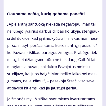
Gau­na­me naš­tą, ku­rią ge­ba­me pa­neš­ti
„Apie an­trą san­tuo­ką nie­ka­da ne­gal­vo­jau, man tai
ne­rū­pė­jo, įvai­rius dar­bus dir­bau ko­lū­ky­je, sten­giau­
si dėl duk­ros, kad ją iš­mo­ky­čiau. Ir nie­kas man ne­si­
pir­šo, ma­tyt, per­ša­si toms, ku­rios ant­rų­jų pu­sių ieš­
ko. Bu­vau ir iš­li­kau pa­rei­gos žmo­gus. Pra­bė­go tiek
me­tų, bet džiaugs­mo bū­ta ne tiek daug. Gal­būt lai­
min­giau­sia bu­vau, kai duk­ra iš­sva­jo­tus moks­lus
stu­di­ja­vo, kai juos bai­gė. Man ne­li­ko lai­ko nei mez­
gi­mams, nei au­di­mui“, – pa­sa­ko­ja Sta­sė, vi­są sa­ve
ati­da­vu­si ki­tiems, kad jie jaus­tų­si ge­riau.
Ją žmo­nės my­li. Vi­siš­kai sve­ti­miems kvar­ti­ran­tams