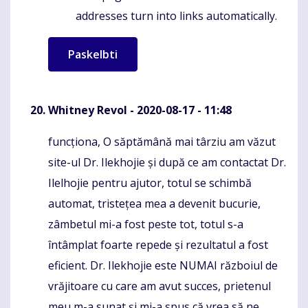
addresses turn into links automatically.
Whitney Revol
- 2020-08-17 - 11:48
funcționa, O săptămână mai târziu am văzut
Komentaras
site-ul Dr. Ilekhojie și după ce am contactat Dr.
Ilelhojie pentru ajutor, totul se schimbă
automat, tristețea mea a devenit bucurie,
zâmbetul mi-a fost peste tot, totul s-a
întâmplat foarte repede și rezultatul a fost
eficient. Dr. Ilekhojie este NUMAI războiul de
vrăjitoare cu care am avut succes, prietenul
meu m-a sunat și mi-a spus că vrea să ne