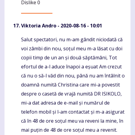
Dislike
0
Viktoria Andro
- 2020-08-16 - 10:01
Salut spectatori, nu m-am gândit niciodată că
Komentaras
voi zâmbi din nou, soțul meu m-a lăsat cu doi
copii timp de un an și două săptămâni, Tot
efortul de a-l aduce înapoi a eșuat Am crezut
că nu o să-l văd din nou, până nu am întâlnit o
doamnă numită Christina care mi-a povestit
despre o casetă de vrajă numită DR ISIKOLO,
mi-a dat adresa de e-mail și numărul de
telefon mobil și l-am contactat și m-a asigurat
că în 48 de ore soțul meu va reveni la mine, în
mai puțin de 48 de ore soțul meu a revenit.