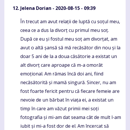
Jelena Dorian
- 2020-08-15 - 09:39
În trecut am avut relații de luptă cu soțul meu,
Komentaras
ceea ce a dus la divorț cu primul meu soț.
După ce eu și fostul meu soț am divorțat, am
avut o altă șansă să mă recăsător din nou și la
doar 5 ani de la a doua căsătorie a existat un
alt divorț care aproape că m-a omorât
emoțional. Am rămas încă doi ani, fiind
necăsătorită și mamă singură. Sincer, nu am
fost foarte fericit pentru că fiecare femeie are
nevoie de un bărbat în viața ei, a existat un
timp în care am văzut primii mei soți
fotografia și mi-am dat seama cât de mult l-am
iubit și mi-a fost dor de el. Am încercat să