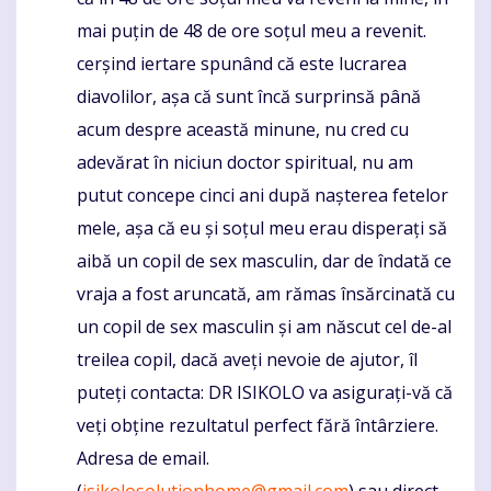
mai puțin de 48 de ore soțul meu a revenit.
cerșind iertare spunând că este lucrarea
diavolilor, așa că sunt încă surprinsă până
acum despre această minune, nu cred cu
adevărat în niciun doctor spiritual, nu am
putut concepe cinci ani după nașterea fetelor
mele, așa că eu și soțul meu erau disperați să
aibă un copil de sex masculin, dar de îndată ce
vraja a fost aruncată, am rămas însărcinată cu
un copil de sex masculin și am născut cel de-al
treilea copil, dacă aveți nevoie de ajutor, îl
puteți contacta: DR ISIKOLO va asigurați-vă că
veți obține rezultatul perfect fără întârziere.
Adresa de email.
(
isikolosolutionhome@gmail.com
) sau direct