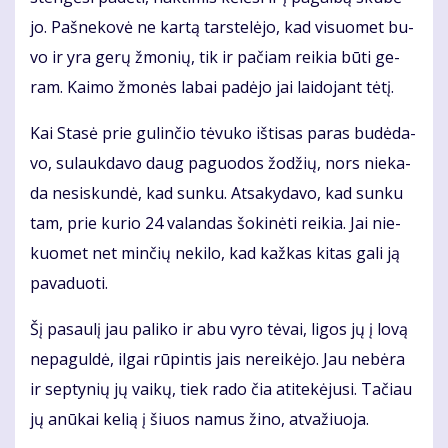
jo. Pa­šne­ko­vė ne kar­tą tars­te­lė­jo, kad vi­suo­met bu­
vo ir yra ge­rų žmo­nių, tik ir pa­čiam rei­kia bū­ti ge­
ram. Kai­mo žmo­nės la­bai pa­dė­jo jai lai­do­jant tė­tį.
Kai Sta­sė prie gu­lin­čio tė­vu­ko iš­ti­sas pa­ras bu­dė­da­
vo, su­lauk­da­vo daug pa­guo­dos žo­džių, nors nie­ka­
da ne­si­skun­dė, kad sun­ku. At­sa­ky­da­vo, kad sun­ku
tam, prie ku­rio 24 va­lan­das šo­ki­nė­ti rei­kia. Jai nie­
kuo­met net min­čių ne­ki­lo, kad kaž­kas ki­tas ga­li ją
pa­va­duo­ti.
Šį pa­sau­lį jau pa­li­ko ir abu vy­ro tė­vai, li­gos jų į lo­vą
ne­pa­gul­dė, il­gai rū­pin­tis jais ne­rei­kė­jo. Jau ne­bė­ra
ir sep­ty­nių jų vai­kų, tiek ra­do čia ati­te­kė­ju­si. Ta­čiau
jų anū­kai ke­lią į šiuos na­mus ži­no, at­va­žiuo­ja.