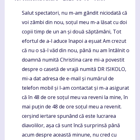
Salut spectatori, nu m-am gândit niciodată că
Komentaras
voi zâmbi din nou, soțul meu m-a lăsat cu doi
copii timp de un an și două săptămâni, Tot
efortul de a-l aduce înapoi a eșuat Am crezut
că nu o să-l văd din nou, până nu am întâlnit o
doamnă numită Christina care mi-a povestit
despre o casetă de vrajă numită DR ISIKOLO,
mi-a dat adresa de e-mail și numărul de
telefon mobil și l-am contactat și m-a asigurat
că în 48 de ore soțul meu va reveni la mine, în
mai puțin de 48 de ore soțul meu a revenit.
cerșind iertare spunând că este lucrarea
diavolilor, așa că sunt încă surprinsă până
acum despre această minune, nu cred cu