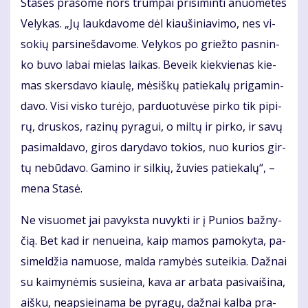
Sta­sės pra­šo­me nors trum­pai pri­si­min­ti anuo­me­tes
Ve­ly­kas. „Jų lauk­da­vo­me dėl kiau­ši­nia­vi­mo, nes vi­
so­kių par­si­neš­da­vo­me. Ve­ly­kos po griež­to pas­nin­
ko bu­vo la­bai mie­las lai­kas. Be­veik kiek­vie­nas kie­
mas skers­da­vo kiau­lę, mė­siš­kų pa­tie­ka­lų pri­ga­min­
da­vo. Vi­si vis­ko tu­rė­jo, par­duo­tu­vė­se pir­ko tik pi­pi­
rų, drus­kos, ra­zi­nų py­ra­gui, o mil­tų ir pir­ko, ir sa­vų
pa­si­mal­da­vo, gi­ros da­ry­da­vo to­kios, nuo ku­rios gir­
tų ne­bū­da­vo. Ga­mi­no ir sil­kių, žu­vies pa­tie­ka­lų“, –
me­na Sta­sė.
Ne vi­suo­met jai pa­vyks­ta nu­vyk­ti ir į Pu­nios baž­ny­
čią. Bet kad ir ne­nu­ei­na, kaip ma­mos pa­mo­ky­ta, pa­
si­mel­džia na­muo­se, mal­da ra­my­bės su­tei­kia. Daž­nai
su kai­my­nė­mis su­si­ei­na, ka­va ar ar­ba­ta pa­si­vai­ši­na,
aiš­ku, neap­si­ei­na­ma be py­ra­gų, daž­nai kal­ba pra­