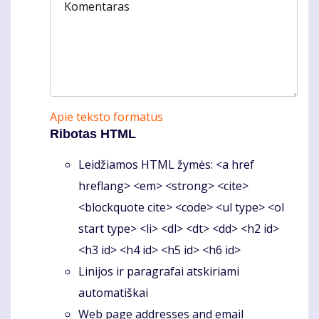
Komentaras
Apie teksto formatus
Ribotas HTML
Leidžiamos HTML žymės: <a href
hreflang> <em> <strong> <cite>
<blockquote cite> <code> <ul type> <ol
start type> <li> <dl> <dt> <dd> <h2 id>
<h3 id> <h4 id> <h5 id> <h6 id>
Linijos ir paragrafai atskiriami
automatiškai
Web page addresses and email