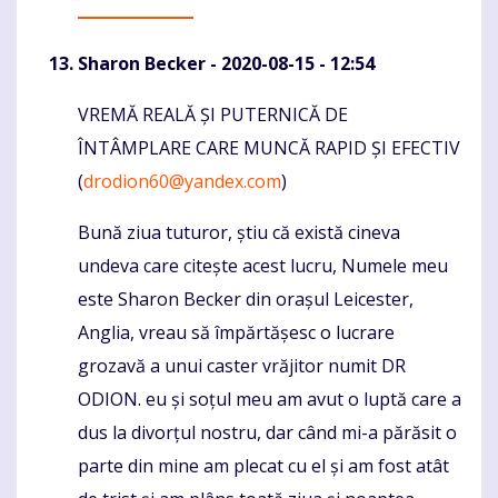
Sharon Becker
- 2020-08-15 - 12:54
VREMĂ REALĂ ȘI PUTERNICĂ DE
Komentaras
ÎNTÂMPLARE CARE MUNCĂ RAPID ȘI EFECTIV
(
drodion60@yandex.com
)
Bună ziua tuturor, știu că există cineva
undeva care citește acest lucru, Numele meu
este Sharon Becker din orașul Leicester,
Anglia, vreau să împărtășesc o lucrare
grozavă a unui caster vrăjitor numit DR
ODION. eu și soțul meu am avut o luptă care a
dus la divorțul nostru, dar când mi-a părăsit o
parte din mine am plecat cu el și am fost atât