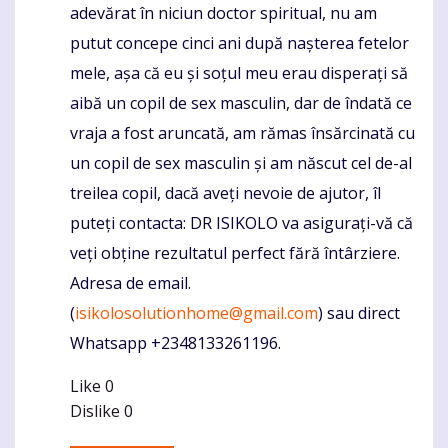
adevărat în niciun doctor spiritual, nu am
putut concepe cinci ani după nașterea fetelor
mele, așa că eu și soțul meu erau disperați să
aibă un copil de sex masculin, dar de îndată ce
vraja a fost aruncată, am rămas însărcinată cu
un copil de sex masculin și am născut cel de-al
treilea copil, dacă aveți nevoie de ajutor, îl
puteți contacta: DR ISIKOLO va asigurați-vă că
veți obține rezultatul perfect fără întârziere.
Adresa de email.
(
isikolosolutionhome@gmail.com
) sau direct
Whatsapp +2348133261196.
Like
0
Dislike
0