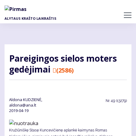
Pereiti
į
pagrindinį
ALYTAUS KRAŠTO LAIKRAŠTIS
turinį
Pa­rei­gin­gos sie­los mo­ters
ge­dė­ji­mai
(2586)
Aldona KUDZIENĖ,
Nr.
49 (13279)
aldona@ana.lt
2019-04-19
Kružiūniškę Stasę Kuncevičienę aplankė kaimynas Romas