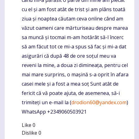
cu el și am fost atât de trist și am plâns toată
ziua și noaptea căutam ceva online când am
văzut oameni care mărturiseau despre marea
sa muncă și tocmai m-am hotărât să-l încerc
să am făcut tot ce mi-a spus să fac și mi-a dat
asigurări că după 48 de ore soțul meu va
reveni la mine, a doua zi dimineața, pentru cel
mai mare surprins, o mașină s-a oprit în afara
casei mele și a fost a mea soț Sunt atât de
fericit că vă poate ajuta, de asemenea, să-i
trimiteți un e-mail la (
drodion60@yandex.com
)
WhatsApp +2349060503921
Like
0
Dislike
0