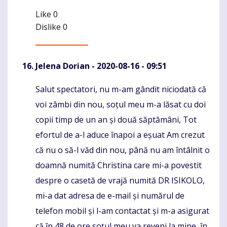
Like
0
Dislike
0
Jelena Dorian
- 2020-08-16 - 09:51
Salut spectatori, nu m-am gândit niciodată că
Komentaras
voi zâmbi din nou, soțul meu m-a lăsat cu doi
copii timp de un an și două săptămâni, Tot
efortul de a-l aduce înapoi a eșuat Am crezut
că nu o să-l văd din nou, până nu am întâlnit o
doamnă numită Christina care mi-a povestit
despre o casetă de vrajă numită DR ISIKOLO,
mi-a dat adresa de e-mail și numărul de
telefon mobil și l-am contactat și m-a asigurat
că în 48 de ore soțul meu va reveni la mine, în