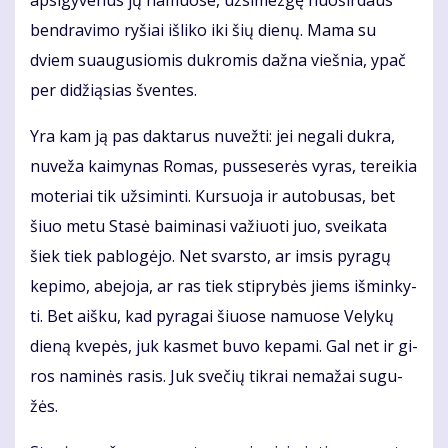
ap­si­gy­ve­nus jų na­muo­se, už­si­mez­gę nuo­šir­daus
ben­dra­vi­mo ry­šiai iš­li­ko iki šių die­nų. Ma­ma su
dviem su­au­gu­sio­mis duk­ro­mis daž­na vieš­nia, ypač
per di­dži­ą­sias šven­tes.
Yra kam ją pas dak­ta­rus nu­vež­ti: jei ne­ga­li duk­ra,
nu­ve­ža kai­my­nas Ro­mas, pus­se­se­rės vy­ras, te­rei­kia
mo­te­riai tik už­si­min­ti. Kur­suo­ja ir au­to­bu­sas, bet
šiuo me­tu Sta­sė bai­mi­na­si va­žiuo­ti juo, svei­ka­ta
šiek tiek pa­blo­gė­jo. Net svars­to, ar im­sis py­ra­gų
ke­pi­mo, abe­jo­ja, ar ras tiek stip­ry­bės jiems iš­min­ky­
ti. Bet aiš­ku, kad py­ra­gai šiuo­se na­muo­se Ve­ly­kų
die­ną kve­pės, juk kas­met bu­vo ke­pa­mi. Gal net ir gi­
ros na­mi­nės ra­sis. Juk sve­čių tik­rai ne­ma­žai su­gu­
žės.