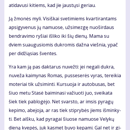
ati­da­vu­si ki­tiems, kad jie jaus­tų­si ge­riau.
Ją žmo­nės my­li. Vi­siš­kai sve­ti­miems kvar­ti­ran­tams
ap­si­gy­ve­nus jų na­muo­se, už­si­mez­gę nuo­šir­daus
ben­dra­vi­mo ry­šiai iš­li­ko iki šių die­nų. Ma­ma su
dviem su­au­gu­sio­mis duk­ro­mis daž­na vieš­nia, ypač
per di­dži­ą­sias šven­tes.
Yra kam ją pas dak­ta­rus nu­vež­ti: jei ne­ga­li duk­ra,
nu­ve­ža kai­my­nas Ro­mas, pus­se­se­rės vy­ras, te­rei­kia
mo­te­riai tik už­si­min­ti. Kur­suo­ja ir au­to­bu­sas, bet
šiuo me­tu Sta­sė bai­mi­na­si va­žiuo­ti juo, svei­ka­ta
šiek tiek pa­blo­gė­jo. Net svars­to, ar im­sis py­ra­gų
ke­pi­mo, abe­jo­ja, ar ras tiek stip­ry­bės jiems iš­min­ky­
ti. Bet aiš­ku, kad py­ra­gai šiuo­se na­muo­se Ve­ly­kų
die­ną kve­pės, juk kas­met bu­vo ke­pa­mi. Gal net ir gi­