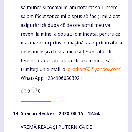
sa muncă și tocmai m-am hotărât să-l încerc
să am făcut tot ce mi-a spus să fac și mi-a dat
asigurări că după 48 de ore soțul meu va
reveni la mine, a doua zi dimineața, pentru cel
mai mare surprins, o mașină s-a oprit în afara
casei mele și a fost a mea soț Sunt atât de
fericit că vă poate ajuta, de asemenea, să-i
trimiteți un e-mail la (
drodion60@yandex.com
)
WhatsApp +2349060503921
0
0
Sharon Becker
- 2020-08-15 - 12:54
VREMĂ REALĂ ȘI PUTERNICĂ DE
Komentaras