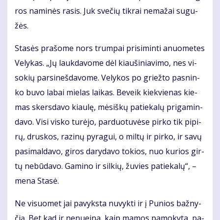
ros na­mi­nės ra­sis. Juk sve­čių tik­rai ne­ma­žai su­gu­
žės.
Sta­sės pra­šo­me nors trum­pai pri­si­min­ti anuo­me­tes
Ve­ly­kas. „Jų lauk­da­vo­me dėl kiau­ši­nia­vi­mo, nes vi­
so­kių par­si­neš­da­vo­me. Ve­ly­kos po griež­to pas­nin­
ko bu­vo la­bai mie­las lai­kas. Be­veik kiek­vie­nas kie­
mas skers­da­vo kiau­lę, mė­siš­kų pa­tie­ka­lų pri­ga­min­
da­vo. Vi­si vis­ko tu­rė­jo, par­duo­tu­vė­se pir­ko tik pi­pi­
rų, drus­kos, ra­zi­nų py­ra­gui, o mil­tų ir pir­ko, ir sa­vų
pa­si­mal­da­vo, gi­ros da­ry­da­vo to­kios, nuo ku­rios gir­
tų ne­bū­da­vo. Ga­mi­no ir sil­kių, žu­vies pa­tie­ka­lų“, –
me­na Sta­sė.
Ne vi­suo­met jai pa­vyks­ta nu­vyk­ti ir į Pu­nios baž­ny­
čią. Bet kad ir ne­nu­ei­na, kaip ma­mos pa­mo­ky­ta, pa­