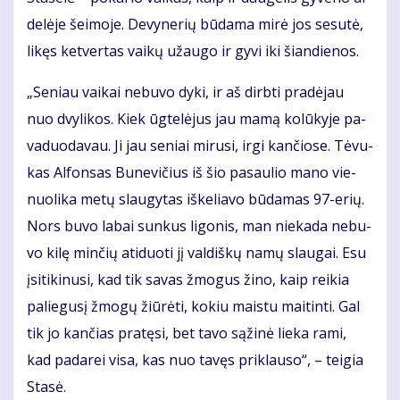
de­lė­je šei­mo­je. De­vy­ne­rių bū­da­ma mi­rė jos se­su­tė,
li­kęs ket­ver­tas vai­kų už­au­go ir gy­vi iki šian­die­nos.
„Se­niau vai­kai ne­bu­vo dy­ki, ir aš dirb­ti pra­dė­jau
nuo dvy­li­kos. Kiek ūg­te­lė­jus jau ma­mą ko­lū­ky­je pa­
va­duo­da­vau. Ji jau se­niai mi­ru­si, ir­gi kan­čio­se. Tė­vu­
kas Al­fon­sas Bu­ne­vi­čius iš šio pa­sau­lio ma­no vie­
nuo­li­ka me­tų slau­gy­tas iš­ke­lia­vo bū­da­mas 97-erių.
Nors bu­vo la­bai sun­kus li­go­nis, man nie­ka­da ne­bu­
vo ki­lę min­čių ati­duo­ti jį val­diš­kų na­mų slau­gai. Esu
įsi­ti­ki­nu­si, kad tik sa­vas žmo­gus ži­no, kaip rei­kia
pa­lie­gu­sį žmo­gų žiū­rė­ti, ko­kiu mais­tu mai­tin­ti. Gal
tik jo kan­čias pra­tę­si, bet ta­vo są­ži­nė lie­ka ra­mi,
kad pa­da­rei vi­sa, kas nuo ta­vęs pri­klau­so“, – tei­gia
Sta­sė.