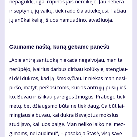
ne­pa­gul­dė, il­gai rū­pin­tis jais ne­rei­kė­jo. Jau ne­bė­ra
ir sep­ty­nių jų vai­kų, tiek ra­do čia ati­te­kė­ju­si. Ta­čiau
jų anū­kai ke­lią į šiuos na­mus ži­no, at­va­žiuo­ja.
Gau­na­me naš­tą, ku­rią ge­ba­me pa­neš­ti
„Apie an­trą san­tuo­ką nie­ka­da ne­gal­vo­jau, man tai
ne­rū­pė­jo, įvai­rius dar­bus dir­bau ko­lū­ky­je, sten­giau­
si dėl duk­ros, kad ją iš­mo­ky­čiau. Ir nie­kas man ne­si­
pir­šo, ma­tyt, per­ša­si toms, ku­rios ant­rų­jų pu­sių ieš­
ko. Bu­vau ir iš­li­kau pa­rei­gos žmo­gus. Pra­bė­go tiek
me­tų, bet džiaugs­mo bū­ta ne tiek daug. Gal­būt lai­
min­giau­sia bu­vau, kai duk­ra iš­sva­jo­tus moks­lus
stu­di­ja­vo, kai juos bai­gė. Man ne­li­ko lai­ko nei mez­
gi­mams, nei au­di­mui“, – pa­sa­ko­ja Sta­sė, vi­są sa­ve