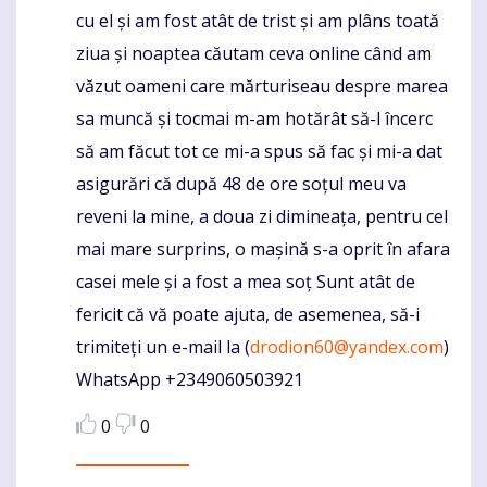
cu el și am fost atât de trist și am plâns toată
ziua și noaptea căutam ceva online când am
văzut oameni care mărturiseau despre marea
sa muncă și tocmai m-am hotărât să-l încerc
să am făcut tot ce mi-a spus să fac și mi-a dat
asigurări că după 48 de ore soțul meu va
reveni la mine, a doua zi dimineața, pentru cel
mai mare surprins, o mașină s-a oprit în afara
casei mele și a fost a mea soț Sunt atât de
fericit că vă poate ajuta, de asemenea, să-i
trimiteți un e-mail la (
drodion60@yandex.com
)
WhatsApp +2349060503921
0
0