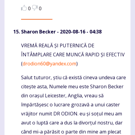
0
0
Sharon Becker
- 2020-08-16 - 04:38
VREMĂ REALĂ ȘI PUTERNICĂ DE
Komentaras
ÎNTÂMPLARE CARE MUNCĂ RAPID ȘI EFECTIV
(
drodion60@yandex.com
)
Salut tuturor, știu că există cineva undeva care
citește asta, Numele meu este Sharon Becker
din orașul Leicester, Anglia, vreau să
împărtășesc o lucrare grozavă a unui caster
vrăjitor numit DR ODION. eu și soțul meu am
avut o luptă care a dus la divorțul nostru, dar
când mi-a părăsit o parte din mine am plecat