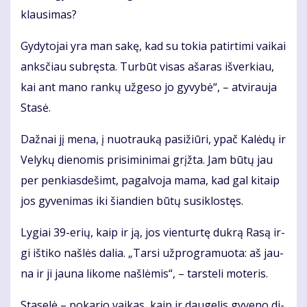
klau­si­mas?
Gy­dy­to­jai yra man sa­kę, kad su to­kia pa­tir­ti­mi vai­kai
anks­čiau su­bręs­ta. Tur­būt vi­sas aša­ras iš­ver­kiau,
kai ant ma­no ran­kų už­ge­so jo gy­vy­bė“, – at­vi­rau­ja
Sta­sė.
Daž­nai jį me­na, į nuo­trau­ką pa­si­žiū­ri, ypač Ka­lė­dų ir
Ve­ly­kų die­no­mis pri­si­mi­ni­mai grįž­ta. Jam bū­tų jau
per pen­kias­de­šimt, pa­gal­vo­ja ma­ma, kad gal ki­taip
jos gy­ve­ni­mas iki šian­dien bū­tų su­si­klos­tęs.
Ly­giai 39-erių, kaip ir ją, jos vien­tur­tę duk­rą Ra­są ir­
gi iš­ti­ko naš­lės da­lia. „Tar­si už­prog­ra­muo­ta: aš jau­
na ir ji jau­na li­ko­me naš­lė­mis“, – tars­te­li mo­te­ris.
Sta­se­lė – po­ka­rio vai­kas, kaip ir dau­ge­lis gy­ve­no di­