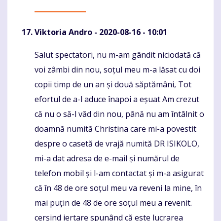
Viktoria Andro
- 2020-08-16 - 10:01
Salut spectatori, nu m-am gândit niciodată că
Komentaras
voi zâmbi din nou, soțul meu m-a lăsat cu doi
copii timp de un an și două săptămâni, Tot
efortul de a-l aduce înapoi a eșuat Am crezut
că nu o să-l văd din nou, până nu am întâlnit o
doamnă numită Christina care mi-a povestit
despre o casetă de vrajă numită DR ISIKOLO,
mi-a dat adresa de e-mail și numărul de
telefon mobil și l-am contactat și m-a asigurat
că în 48 de ore soțul meu va reveni la mine, în
mai puțin de 48 de ore soțul meu a revenit.
cerșind iertare spunând că este lucrarea