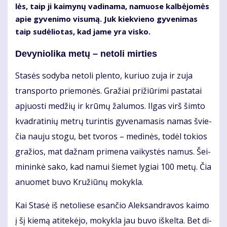
lės, taip ji kai­my­nų va­di­na­ma, na­muo­se kal­bė­jo­mės
apie gy­ve­ni­mo vi­su­mą. Juk kiek­vie­no gy­ve­ni­mas
taip su­dė­lio­tas, kad ja­me yra vis­ko.
De­vy­nio­li­ka me­tų – ne­to­li mir­ties
Sta­sės so­dy­ba ne­to­li plen­to, ku­riuo zu­ja ir zu­ja
trans­por­to prie­mo­nės. Gra­žiai pri­žiū­ri­mi pa­sta­tai
ap­juos­ti me­džių ir krū­mų ža­lu­mos. Il­gas virš šim­to
kvad­ra­ti­nių met­rų tu­rin­tis gy­ve­na­ma­sis na­mas švie­
čia nau­ju sto­gu, bet tvo­ros – me­di­nės, to­dėl to­kios
gra­žios, mat daž­nam pri­me­na vai­kys­tės na­mus. Šei­
mi­nin­kė sa­ko, kad na­mui šie­met ly­giai 100 me­tų. Čia
anuo­met bu­vo Kru­žiū­nų mo­kyk­la.
Kai Sta­sė iš ne­to­lie­se esan­čio Alek­san­dra­vos kai­mo
į šį kie­mą ati­te­kė­jo, mo­kyk­la jau bu­vo iš­kel­ta. Bet di­