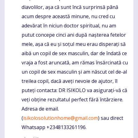
diavolilor, așa că sunt încă surprinsă până
acum despre această minune, nu cred cu
adevărat în niciun doctor spiritual, nu am
putut concepe cinci ani după nașterea fetelor
mele, așa că eu și soțul meu erau disperați să
aibă un copil de sex masculin, dar de îndată ce
vraja a fost aruncată, am rămas însărcinată cu
un copil de sex masculin și am născut cel de-al
treilea copil, dacă aveți nevoie de ajutor, îl
puteți contacta: DR ISIKOLO va asigurați-vă că
veți obține rezultatul perfect fără întârziere.
Adresa de email.
(
isikolosolutionhome@gmail.com
) sau direct
Whatsapp +2348133261196.