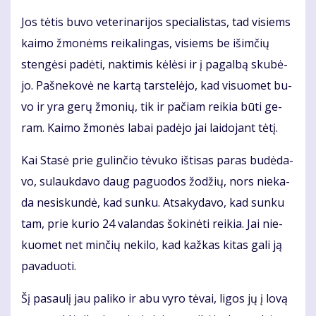
Jos tė­tis bu­vo ve­te­ri­na­ri­jos spe­cia­lis­tas, tad vi­siems
kai­mo žmo­nėms rei­ka­lin­gas, vi­siems be iš­im­čių
sten­gė­si pa­dė­ti, nak­ti­mis kė­lė­si ir į pa­gal­bą sku­bė­
jo. Pa­šne­ko­vė ne kar­tą tars­te­lė­jo, kad vi­suo­met bu­
vo ir yra ge­rų žmo­nių, tik ir pa­čiam rei­kia bū­ti ge­
ram. Kai­mo žmo­nės la­bai pa­dė­jo jai lai­do­jant tė­tį.
Kai Sta­sė prie gu­lin­čio tė­vu­ko iš­ti­sas pa­ras bu­dė­da­
vo, su­lauk­da­vo daug pa­guo­dos žo­džių, nors nie­ka­
da ne­si­skun­dė, kad sun­ku. At­sa­ky­da­vo, kad sun­ku
tam, prie ku­rio 24 va­lan­das šo­ki­nė­ti rei­kia. Jai nie­
kuo­met net min­čių ne­ki­lo, kad kaž­kas ki­tas ga­li ją
pa­va­duo­ti.
Šį pa­sau­lį jau pa­li­ko ir abu vy­ro tė­vai, li­gos jų į lo­vą