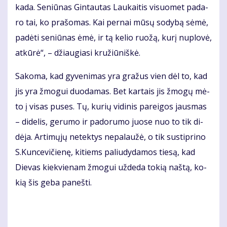
ka­da. Se­niū­nas Gin­tau­tas Lau­kai­tis vi­suo­met pa­da­
ro tai, ko pra­šo­mas. Kai per­nai mū­sų so­dy­bą sė­mė,
pa­dė­ti se­niū­nas ėmė, ir tą ke­lio ruo­žą, ku­rį nu­plo­vė,
at­kū­rė“, – džiau­gia­si kru­žiū­niš­kė.
Sa­ko­ma, kad gy­ve­ni­mas yra gra­žus vien dėl to, kad
jis yra žmo­gui duo­da­mas. Bet kar­tais jis žmo­gų mė­
to į vi­sas pu­ses. Tų, ku­rių vi­di­nis pa­rei­gos jaus­mas
– di­de­lis, ge­ru­mo ir pa­do­ru­mo juo­se nuo to tik di­
dė­ja. Ar­ti­mų­jų ne­tek­tys ne­pa­lau­žė, o tik su­stip­ri­no
S.Kun­ce­vi­čie­nę, ki­tiems pa­liu­dy­da­mos tie­są, kad
Die­vas kiek­vie­nam žmo­gui už­de­da to­kią naš­tą, ko­
kią šis ge­ba pa­neš­ti.