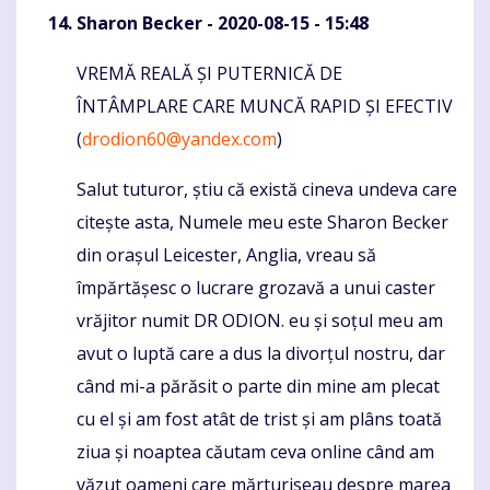
Sharon Becker
- 2020-08-15 - 15:48
VREMĂ REALĂ ȘI PUTERNICĂ DE
Komentaras
ÎNTÂMPLARE CARE MUNCĂ RAPID ȘI EFECTIV
(
drodion60@yandex.com
)
Salut tuturor, știu că există cineva undeva care
citește asta, Numele meu este Sharon Becker
din orașul Leicester, Anglia, vreau să
împărtășesc o lucrare grozavă a unui caster
vrăjitor numit DR ODION. eu și soțul meu am
avut o luptă care a dus la divorțul nostru, dar
când mi-a părăsit o parte din mine am plecat
cu el și am fost atât de trist și am plâns toată
ziua și noaptea căutam ceva online când am
văzut oameni care mărturiseau despre marea