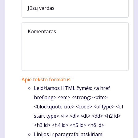
Jūsų vardas
Komentaras
Apie teksto formatus
Leidžiamos HTML žymės: <a href
hreflang> <em> <strong> <cite>
<blockquote cite> <code> <ul type> <ol
start type> <li> <dl> <dt> <dd> <h2 id>
<h3 id> <h4 id> <h5 id> <h6 id>
Linijos ir paragrafai atskiriami