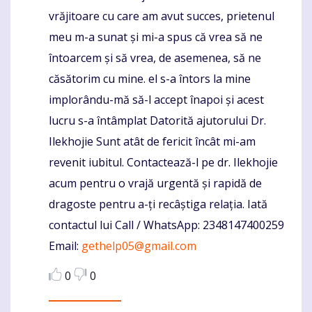
vrăjitoare cu care am avut succes, prietenul
meu m-a sunat și mi-a spus că vrea să ne
întoarcem și să vrea, de asemenea, să ne
căsătorim cu mine. el s-a întors la mine
implorându-mă să-l accept înapoi și acest
lucru s-a întâmplat Datorită ajutorului Dr.
Ilekhojie Sunt atât de fericit încât mi-am
revenit iubitul. Contactează-l pe dr. Ilekhojie
acum pentru o vrajă urgentă și rapidă de
dragoste pentru a-ți recâștiga relația. Iată
contactul lui Call / WhatsApp: 2348147400259
Email:
gethelp05@gmail.com
0
0