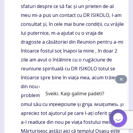
sfaturi despre ce să fac și un prieten de-al
meu mi-a pus un contact cu DR ISIKOLO, l-am
consultat și, în cele mai bune condiții, cu vrăjile
lui puternice, m-a ajutat cu o vraja de
dragoste a căsătoriei din Reunion pentru a-mi
întoarce fostul soț înapoi la mine , în doar 2
zile am avut o întâlnire cu o rugăciune de
reuniune spirituală cu DR ISIKOLO totul se
întoarce spre bine în viața mea, acum trăiesc
din nou cu fericire cu primul meu soț și rezolv
Sveiki. Kaip galime padėti?
problemele divorțului. cu ajutorul DR ISIKOLO,
omul său cu înțelepciune și grijă. Mulțumesc și
apreciez tot ajutorul pe care l-ați oferit pentru
a-l readuce din nou pe viața fostului meu soț.
Mărturisesc astăzi aici că templul Osasu este