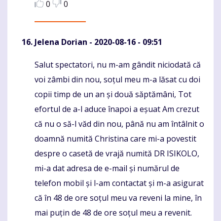
0
0
Jelena Dorian
- 2020-08-16 - 09:51
Salut spectatori, nu m-am gândit niciodată că
Komentaras
voi zâmbi din nou, soțul meu m-a lăsat cu doi
copii timp de un an și două săptămâni, Tot
efortul de a-l aduce înapoi a eșuat Am crezut
că nu o să-l văd din nou, până nu am întâlnit o
doamnă numită Christina care mi-a povestit
despre o casetă de vrajă numită DR ISIKOLO,
mi-a dat adresa de e-mail și numărul de
telefon mobil și l-am contactat și m-a asigurat
că în 48 de ore soțul meu va reveni la mine, în
mai puțin de 48 de ore soțul meu a revenit.