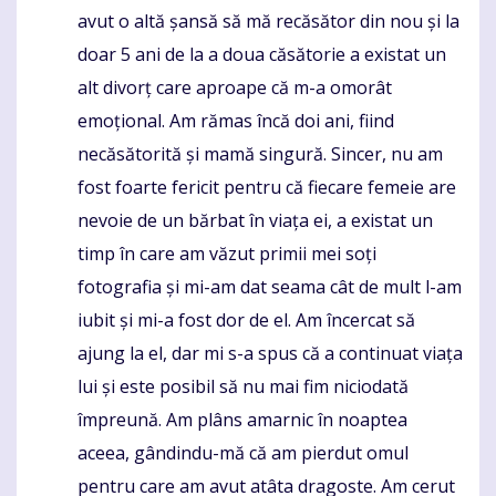
avut o altă șansă să mă recăsător din nou și la
doar 5 ani de la a doua căsătorie a existat un
alt divorț care aproape că m-a omorât
emoțional. Am rămas încă doi ani, fiind
necăsătorită și mamă singură. Sincer, nu am
fost foarte fericit pentru că fiecare femeie are
nevoie de un bărbat în viața ei, a existat un
timp în care am văzut primii mei soți
fotografia și mi-am dat seama cât de mult l-am
iubit și mi-a fost dor de el. Am încercat să
ajung la el, dar mi s-a spus că a continuat viața
lui și este posibil să nu mai fim niciodată
împreună. Am plâns amarnic în noaptea
aceea, gândindu-mă că am pierdut omul
pentru care am avut atâta dragoste. Am cerut