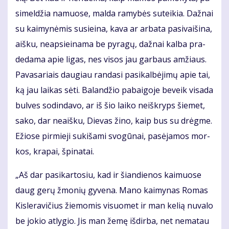
si­mel­džia na­muo­se, mal­da ra­my­bės su­tei­kia. Daž­nai
su kai­my­nė­mis su­si­ei­na, ka­va ar ar­ba­ta pa­si­vai­ši­na,
aiš­ku, neap­si­ei­na­ma be py­ra­gų, daž­nai kal­ba pra­
de­da­ma apie li­gas, nes vi­sos jau gar­baus am­žiaus.
Pa­va­sa­riais dau­giau ran­da­si pa­si­kal­bė­ji­mų apie tai,
ką jau lai­kas sė­ti. Ba­lan­džio pa­bai­go­je be­veik vi­sa­da
bul­ves so­din­da­vo, ar iš šio lai­ko ne­iš­kryps šie­met,
sa­ko, dar ne­aiš­ku, Die­vas ži­no, kaip bus su drėg­me.
Ežio­se pir­mie­ji su­ki­ša­mi svo­gū­nai, pa­sė­ja­mos mor­
kos, kra­pai, špi­na­tai.
„Aš dar pa­si­kar­to­siu, kad ir šian­die­nos kai­muo­se
daug ge­rų žmo­nių gy­ve­na. Ma­no kai­my­nas Ro­mas
Kis­le­ra­vi­čius žie­mo­mis vi­suo­met ir man ke­lią nu­va­lo
be jo­kio at­ly­gio. Jis man že­mę iš­dir­ba, net ne­ma­tau