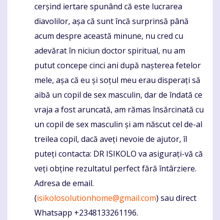
cerșind iertare spunând că este lucrarea
diavolilor, așa că sunt încă surprinsă până
acum despre această minune, nu cred cu
adevărat în niciun doctor spiritual, nu am
putut concepe cinci ani după nașterea fetelor
mele, așa că eu și soțul meu erau disperați să
aibă un copil de sex masculin, dar de îndată ce
vraja a fost aruncată, am rămas însărcinată cu
un copil de sex masculin și am născut cel de-al
treilea copil, dacă aveți nevoie de ajutor, îl
puteți contacta: DR ISIKOLO va asigurați-vă că
veți obține rezultatul perfect fără întârziere.
Adresa de email.
(
isikolosolutionhome@gmail.com
) sau direct
Whatsapp +2348133261196.