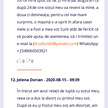
tot ce mi-a spus să fac și mi-a dat asigurări că
după 24 de ore soțul meu va reveni la mine, a
doua zi dimineața, pentru cel mai mare
surprins, o mașină s-a oprit în afara casei
mele și a fost a mea soț Sunt atât de fericit că
vă poate ajuta, de asemenea, să-i trimiteți un
e-mail la (
drodion60@yandex.com
) WhatsApp
+2349060503921
0
0
Jelena Dorian
- 2020-08-15 - 09:39
În trecut am avut relații de luptă cu soțul meu,
Komentaras
ceea ce a dus la divorț cu primul meu soț.
După ce eu și fostul meu soț am divorțat, am