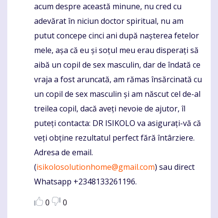
acum despre această minune, nu cred cu
adevărat în niciun doctor spiritual, nu am
putut concepe cinci ani după nașterea fetelor
mele, așa că eu și soțul meu erau disperați să
aibă un copil de sex masculin, dar de îndată ce
vraja a fost aruncată, am rămas însărcinată cu
un copil de sex masculin și am născut cel de-al
treilea copil, dacă aveți nevoie de ajutor, îl
puteți contacta: DR ISIKOLO va asigurați-vă că
veți obține rezultatul perfect fără întârziere.
Adresa de email.
(
isikolosolutionhome@gmail.com
) sau direct
Whatsapp +2348133261196.
0
0