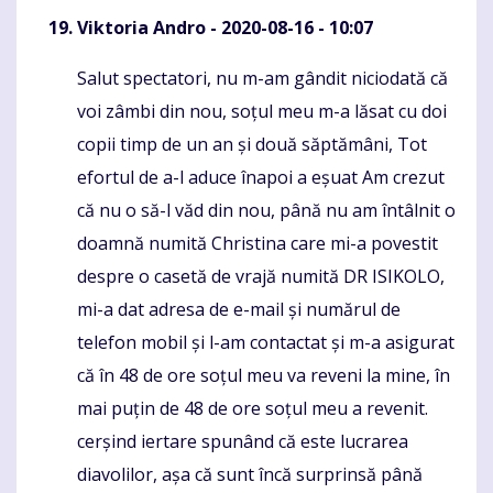
Viktoria Andro
- 2020-08-16 - 10:07
Salut spectatori, nu m-am gândit niciodată că
Komentaras
voi zâmbi din nou, soțul meu m-a lăsat cu doi
copii timp de un an și două săptămâni, Tot
efortul de a-l aduce înapoi a eșuat Am crezut
că nu o să-l văd din nou, până nu am întâlnit o
doamnă numită Christina care mi-a povestit
despre o casetă de vrajă numită DR ISIKOLO,
mi-a dat adresa de e-mail și numărul de
telefon mobil și l-am contactat și m-a asigurat
că în 48 de ore soțul meu va reveni la mine, în
mai puțin de 48 de ore soțul meu a revenit.
cerșind iertare spunând că este lucrarea
diavolilor, așa că sunt încă surprinsă până