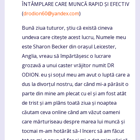
ÎNTÂMPLARE CARE MUNCĂ RAPID ȘI EFECTIV
(
drodion60@yandex.com
)
Bună ziua tuturor, știu că există cineva
undeva care citește acest lucru, Numele meu
este Sharon Becker din orașul Leicester,
Anglia, vreau să împărtășesc o lucrare
grozavă a unui caster vrăjitor numit DR
ODION. eu și soțul meu am avut o luptă care a
dus la divorțul nostru, dar când mi-a părăsit o
parte din mine am plecat cu el și am fost atât
de trist și am plâns toată ziua și noaptea
căutam ceva online când am văzut oameni
care mărturiseau despre marea lui muncă și
tocmai m-am hotărât să-l încerc să am făcut