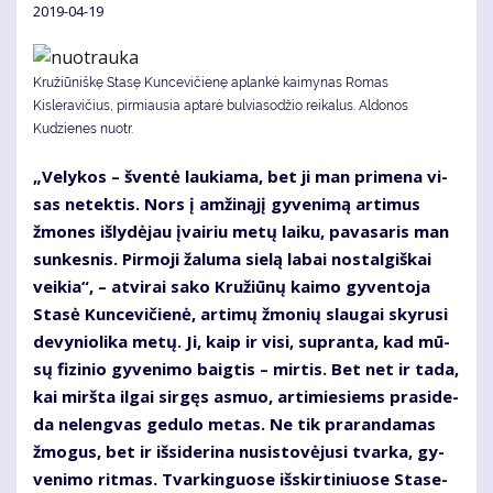
2019-04-19
Kružiūniškę Stasę Kuncevičienę aplankė kaimynas Romas
Kisleravičius, pirmiausia aptarė bulviasodžio reikalus. Aldonos
Kudzienes nuotr.
„Ve­ly­kos – šven­tė lau­kia­ma, bet ji man pri­me­na vi­
sas ne­tek­tis. Nors į am­ži­ną­jį gy­ve­ni­mą ar­ti­mus
žmo­nes iš­ly­dė­jau įvai­riu me­tų lai­ku, pa­va­sa­ris man
sun­kes­nis. Pir­mo­ji ža­lu­ma sie­lą la­bai nos­tal­giš­kai
vei­kia“, – at­vi­rai sa­ko Kru­žiū­nų kai­mo gy­ven­to­ja
Sta­sė Kun­ce­vi­čie­nė, ar­ti­mų žmo­nių slau­gai sky­ru­si
de­vy­nio­li­ka me­tų. Ji, kaip ir vi­si, su­pran­ta, kad mū­
sų fi­zi­nio gy­ve­ni­mo baig­tis – mir­tis. Bet net ir ta­da,
kai mirš­ta il­gai sir­gęs as­muo, ar­ti­mie­siems pra­si­de­
da ne­leng­vas ge­du­lo me­tas. Ne tik pra­ran­da­mas
žmo­gus, bet ir iš­si­de­ri­na nu­si­sto­vė­ju­si tvar­ka, gy­
ve­ni­mo rit­mas. Tvar­kin­guo­se iš­skir­ti­niuo­se Sta­se­