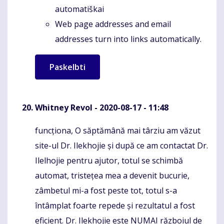
automatiškai
Web page addresses and email
addresses turn into links automatically.
Whitney Revol
- 2020-08-17 - 11:48
funcționa, O săptămână mai târziu am văzut
Komentaras
site-ul Dr. Ilekhojie și după ce am contactat Dr.
Ilelhojie pentru ajutor, totul se schimbă
automat, tristețea mea a devenit bucurie,
zâmbetul mi-a fost peste tot, totul s-a
întâmplat foarte repede și rezultatul a fost
eficient. Dr. Ilekhojie este NUMAI războiul de