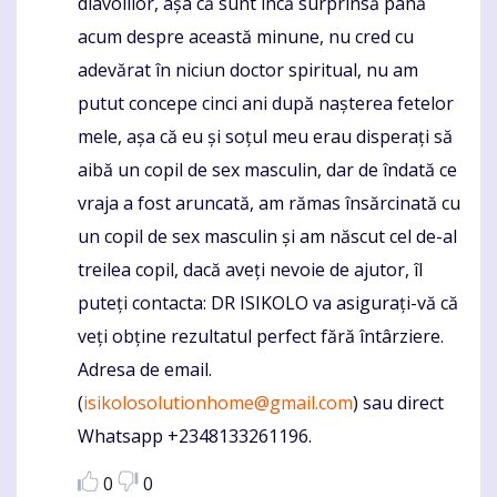
diavolilor, așa că sunt încă surprinsă până
acum despre această minune, nu cred cu
adevărat în niciun doctor spiritual, nu am
putut concepe cinci ani după nașterea fetelor
mele, așa că eu și soțul meu erau disperați să
aibă un copil de sex masculin, dar de îndată ce
vraja a fost aruncată, am rămas însărcinată cu
un copil de sex masculin și am născut cel de-al
treilea copil, dacă aveți nevoie de ajutor, îl
puteți contacta: DR ISIKOLO va asigurați-vă că
veți obține rezultatul perfect fără întârziere.
Adresa de email.
(
isikolosolutionhome@gmail.com
) sau direct
Whatsapp +2348133261196.
0
0