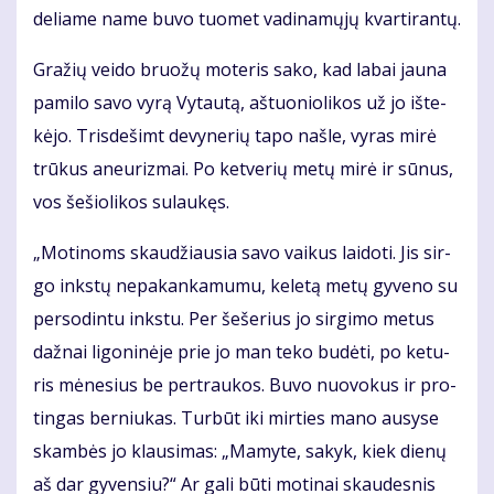
de­lia­me na­me bu­vo tuo­met va­di­na­mų­jų kvar­ti­ran­tų.
Gra­žių vei­do bruo­žų mo­te­ris sa­ko, kad la­bai jau­na
pa­mi­lo sa­vo vy­rą Vy­tau­tą, aš­tuo­nio­li­kos už jo iš­te­
kė­jo. Tris­de­šimt de­vy­ne­rių ta­po naš­le, vy­ras mi­rė
trū­kus aneu­riz­mai. Po ket­ve­rių me­tų mi­rė ir sū­nus,
vos še­šio­li­kos su­lau­kęs.
„Mo­ti­noms skau­džiau­sia sa­vo vai­kus lai­do­ti. Jis sir­
go inks­tų ne­pa­kan­ka­mu­mu, ke­le­tą me­tų gy­ve­no su
per­so­din­tu inks­tu. Per še­še­rius jo sir­gi­mo me­tus
daž­nai li­go­ni­nė­je prie jo man te­ko bu­dė­ti, po ke­tu­
ris mė­ne­sius be per­trau­kos. Bu­vo nuo­vo­kus ir pro­
tin­gas ber­niu­kas. Tur­būt iki mir­ties ma­no au­sy­se
skam­bės jo klau­si­mas: „Ma­my­te, sa­kyk, kiek die­nų
aš dar gy­ven­siu?“ Ar ga­li bū­ti mo­ti­nai skau­des­nis