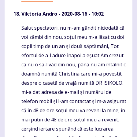
Viktoria Andro
- 2020-08-16 - 10:02
Salut spectatori, nu m-am gândit niciodată că
Komentaras
voi zâmbi din nou, soțul meu m-a lăsat cu doi
copii timp de un an și două săptămâni, Tot
efortul de a-l aduce înapoi a eșuat Am crezut
că nu o să-l văd din nou, până nu am întâlnit o
doamnă numită Christina care mi-a povestit
despre o casetă de vrajă numită DR ISIKOLO,
mi-a dat adresa de e-mail și numărul de
telefon mobil și l-am contactat și m-a asigurat
că în 48 de ore soțul meu va reveni la mine, în
mai puțin de 48 de ore soțul meu a revenit.
cerșind iertare spunând că este lucrarea