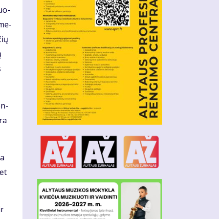
duo­
 me­
čių
ų
s
en­
yra
da
met
ir