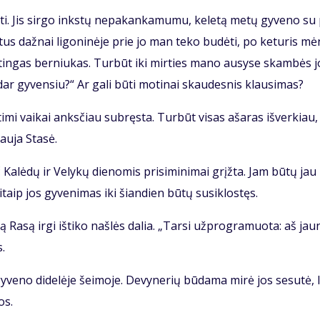
ti. Jis sir­go inks­tų ne­pa­kan­ka­mu­mu, ke­le­tą me­tų gy­ve­no su
­tus daž­nai li­go­ni­nė­je prie jo man te­ko bu­dė­ti, po ke­tu­ris mė
tin­gas ber­niu­kas. Tur­būt iki mir­ties ma­no au­sy­se skam­bės j
ar gy­ven­siu?“ Ar ga­li bū­ti mo­ti­nai skau­des­nis klau­si­mas?
ti­mi vai­kai anks­čiau su­bręs­ta. Tur­būt vi­sas aša­ras iš­ver­kiau,
au­ja Sta­sė.
 Ka­lė­dų ir Ve­ly­kų die­no­mis pri­si­mi­ni­mai grįž­ta. Jam bū­tų jau
taip jos gy­ve­ni­mas iki šian­dien bū­tų su­si­klos­tęs.
 Ra­są ir­gi iš­ti­ko naš­lės da­lia. „Tar­si už­prog­ra­muo­ta: aš jau­
s.
y­ve­no di­de­lė­je šei­mo­je. De­vy­ne­rių bū­da­ma mi­rė jos se­su­tė, l
os.