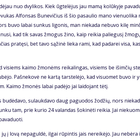
a­dė­jau nuo dvy­li­kos. Kiek ūg­te­lė­jus jau ma­mą ko­lū­ky­je pa­va­
 Tė­vu­kas Al­fon­sas Bu­ne­vi­čius iš šio pa­sau­lio ma­no vie­nuo­li­ka
ors bu­vo la­bai sun­kus li­go­nis, man nie­ka­da ne­bu­vo ki­lę min­
­ki­nu­si, kad tik sa­vas žmo­gus ži­no, kaip rei­kia pa­lie­gu­sį žmo­g
n­čias pra­tę­si, bet ta­vo są­ži­nė lie­ka ra­mi, kad pa­da­rei vi­sa, ka
s, tad vi­siems kai­mo žmo­nėms rei­ka­lin­gas, vi­siems be iš­im­čių st
sku­bė­jo. Pa­šne­ko­vė ne kar­tą tars­te­lė­jo, kad vi­suo­met bu­vo ir 
. Kai­mo žmo­nės la­bai pa­dė­jo jai lai­do­jant tė­tį.
­ras bu­dė­da­vo, su­lauk­da­vo daug pa­guo­dos žo­džių, nors nie­ka­
n­ku tam, prie ku­rio 24 va­lan­das šo­ki­nė­ti rei­kia. Jai nie­kuo­
a­va­duo­ti.
 jų į lo­vą ne­pa­gul­dė, il­gai rū­pin­tis jais ne­rei­kė­jo. Jau ne­bė­ra 