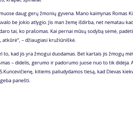
kai­muo­se daug ge­rų žmo­nių gy­ve­na. Ma­no kai­my­nas Ro­mas Kis
­va­lo be jo­kio at­ly­gio. Jis man že­mę iš­dir­ba, net ne­ma­tau ka­
­da­ro tai, ko pra­šo­mas. Kai per­nai mū­sų so­dy­bą sė­mė, pa­dė­t
 at­kū­rė“, – džiau­gia­si kru­žiū­niš­kė.
l to, kad jis yra žmo­gui duo­da­mas. Bet kar­tais jis žmo­gų mė­
s­mas – di­de­lis, ge­ru­mo ir pa­do­ru­mo juo­se nuo to tik di­dė­ja. A
 S.Kun­ce­vi­čie­nę, ki­tiems pa­liu­dy­da­mos tie­są, kad Die­vas kiek­
ge­ba pa­neš­ti.