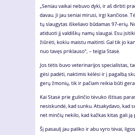
„Se­niau vai­kai ne­bu­vo dy­ki, ir aš dirb­ti pr
da­vau. Ji jau se­niai mi­ru­si, ir­gi kan­čio­se.
tų slau­gy­tas iš­ke­lia­vo bū­da­mas 97-erių. N
ati­duo­ti jį val­diš­kų na­mų slau­gai. Esu įsi­ti
žiū­rė­ti, ko­kiu mais­tu mai­tin­ti. Gal tik jo ka
nuo ta­vęs pri­klau­so“, – tei­gia Sta­sė.
Jos tė­tis bu­vo ve­te­ri­na­ri­jos spe­cia­lis­ta
gė­si pa­dė­ti, nak­ti­mis kė­lė­si ir į pa­gal­bą 
ge­rų žmo­nių, tik ir pa­čiam rei­kia bū­ti ge­ram
Kai Sta­sė prie gu­lin­čio tė­vu­ko iš­ti­sas pa
ne­si­skun­dė, kad sun­ku. At­sa­ky­da­vo, kad su
net min­čių ne­ki­lo, kad kaž­kas ki­tas ga­li ją p
Šį pa­sau­lį jau pa­li­ko ir abu vy­ro tė­vai, li­gos