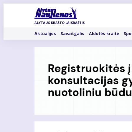
Pereiti
į
pagrindinį
ALYTAUS KRAŠTO LAIKRAŠTIS
turinį
Rubrikos
Aktualijos
Savaitgalis
Aldutės kraitė
Spo