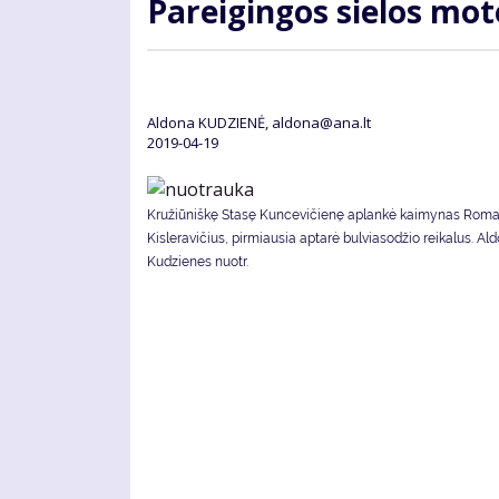
Pa­rei­gin­gos sie­los mo­
Aldona KUDZIENĖ, aldona@ana.lt
2019-04-19
Kružiūniškę Stasę Kuncevičienę aplankė kaimynas Rom
Kisleravičius, pirmiausia aptarė bulviasodžio reikalus. Al
Kudzienes nuotr.