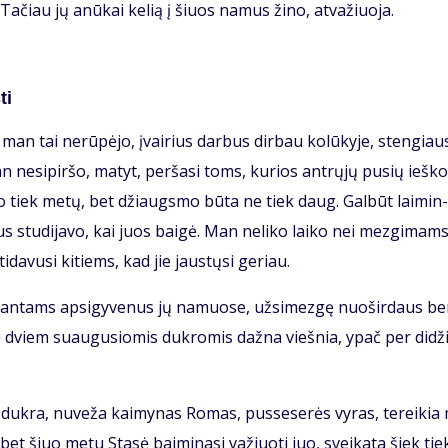
i. Ta­čiau jų anū­kai ke­lią į šiuos na­mus ži­no, at­va­žiuo­ja.
ti
man tai ne­rū­pė­jo, įvai­rius dar­bus dir­bau ko­lū­ky­je, sten­giau­
 ne­si­pir­šo, ma­tyt, per­ša­si toms, ku­rios ant­rų­jų pu­sių ieš­ko
­go tiek me­tų, bet džiaugs­mo bū­ta ne tiek daug. Gal­būt lai­min­
us stu­di­ja­vo, kai juos bai­gė. Man ne­li­ko lai­ko nei mez­gi­mams
i­da­vu­si ki­tiems, kad jie jaus­tų­si ge­riau.
i­ran­tams ap­si­gy­ve­nus jų na­muo­se, už­si­mez­gę nuo­šir­daus b
su dviem su­au­gu­sio­mis duk­ro­mis daž­na vieš­nia, ypač per di­dži
i duk­ra, nu­ve­ža kai­my­nas Ro­mas, pus­se­se­rės vy­ras, te­rei­ki
s, bet šiuo me­tu Sta­sė bai­mi­na­si va­žiuo­ti juo, svei­ka­ta šiek tie