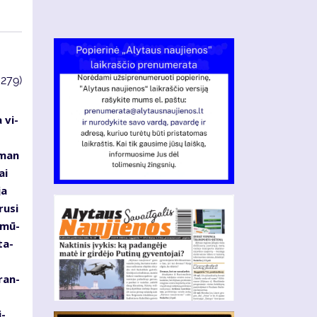
3279)
 vi­
s
s man
ai
ja
ru­si
d mū­
ta­
­ran­
i­