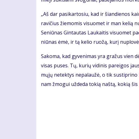
„Aš dar pa­si­kar­to­siu, kad ir šian­die­nos 
ra­vi­čius žie­mo­mis vi­suo­met ir man ke­lią nu
Se­niū­nas Gin­tau­tas Lau­kai­tis vi­suo­met pa
niū­nas ėmė, ir tą ke­lio ruo­žą, ku­rį nu­plo­vė,
Sa­ko­ma, kad gy­ve­ni­mas yra gra­žus vien dė
vi­sas pu­ses. Tų, ku­rių vi­di­nis pa­rei­gos jau
mų­jų ne­tek­tys ne­pa­lau­žė, o tik su­stip­ri­no
nam žmo­gui už­de­da to­kią naš­tą, ko­kią šis 