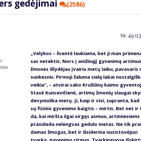
ters ge­dė­ji­mai
(2586)
Nr.
49 (1
„Ve­ly­kos – šven­tė lau­kia­ma, bet ji man pri­me­na
sas ne­tek­tis. Nors į am­ži­ną­jį gy­ve­ni­mą ar­ti­mu
as
donos
žmo­nes iš­ly­dė­jau įvai­riu me­tų lai­ku, pa­va­sa­ri
sun­kes­nis. Pir­mo­ji ža­lu­ma sie­lą la­bai nos­tal­giš­k
vei­kia“, – at­vi­rai sa­ko Kru­žiū­nų kai­mo gy­ven­to­
Sta­sė Kun­ce­vi­čie­nė, ar­ti­mų žmo­nių slau­gai sky­
de­vy­nio­li­ka me­tų. Ji, kaip ir vi­si, su­pran­ta, ka
sų fi­zi­nio gy­ve­ni­mo baig­tis – mir­tis. Bet net ir 
da, kai mirš­ta il­gai sir­gęs as­muo, ar­ti­mie­siems
pra­si­de­da ne­leng­vas ge­du­lo me­tas. Ne tik pra
da­mas žmo­gus, bet ir iš­si­de­ri­na nu­si­sto­vė­ju­si
tvar­ka, gy­ve­ni­mo rit­mas. Tvar­kin­guo­se iš­skir­t