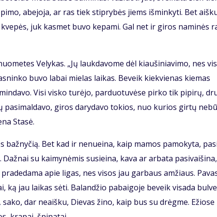
pi­mo, abe­jo­ja, ar ras tiek stip­ry­bės jiems iš­min­ky­ti. Bet aiš­k
 kve­pės, juk kas­met bu­vo ke­pa­mi. Gal net ir gi­ros na­mi­nės ra
uo­me­tes Ve­ly­kas. „Jų lauk­da­vo­me dėl kiau­ši­nia­vi­mo, nes vi­
as­nin­ko bu­vo la­bai mie­las lai­kas. Be­veik kiek­vie­nas kie­mas
min­da­vo. Vi­si vis­ko tu­rė­jo, par­duo­tu­vė­se pir­ko tik pi­pi­rų, dr
­vų pa­si­mal­da­vo, gi­ros da­ry­da­vo to­kios, nuo ku­rios gir­tų ne­b
e­na Sta­sė.
ios baž­ny­čią. Bet kad ir ne­nu­ei­na, kaip ma­mos pa­mo­ky­ta, pa­s
až­nai su kai­my­nė­mis su­si­ei­na, ka­va ar ar­ba­ta pa­si­vai­ši­na,
a pra­de­da­ma apie li­gas, nes vi­sos jau gar­baus am­žiaus. Pa­va­
i, ką jau lai­kas sė­ti. Ba­lan­džio pa­bai­go­je be­veik vi­sa­da bul­v
et, sa­ko, dar ne­aiš­ku, Die­vas ži­no, kaip bus su drėg­me. Ežio­se
s, kra­pai, špi­na­tai.