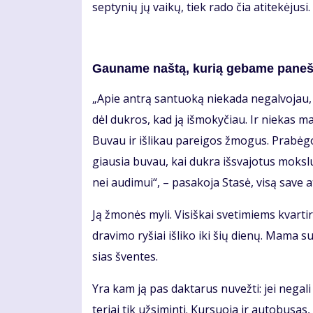
sep­ty­nių jų vai­kų, tiek ra­do čia ati­te­kė­ju­s
Gau­na­me naš­tą, ku­rią ge­ba­me pa­neš­
„Apie an­trą san­tuo­ką nie­ka­da ne­gal­vo­jau, 
dėl duk­ros, kad ją iš­mo­ky­čiau. Ir nie­kas man
Bu­vau ir iš­li­kau pa­rei­gos žmo­gus. Pra­bė
giau­sia bu­vau, kai duk­ra iš­sva­jo­tus moks­l
nei au­di­mui“, – pa­sa­ko­ja Sta­sė, vi­są sa­ve at
Ją žmo­nės my­li. Vi­siš­kai sve­ti­miems kvar­t
dra­vi­mo ry­šiai iš­li­ko iki šių die­nų. Ma­ma 
sias šven­tes.
Yra kam ją pas dak­ta­rus nu­vež­ti: jei ne­ga­l
te­riai tik už­si­min­ti. Kur­suo­ja ir au­to­bu­sa