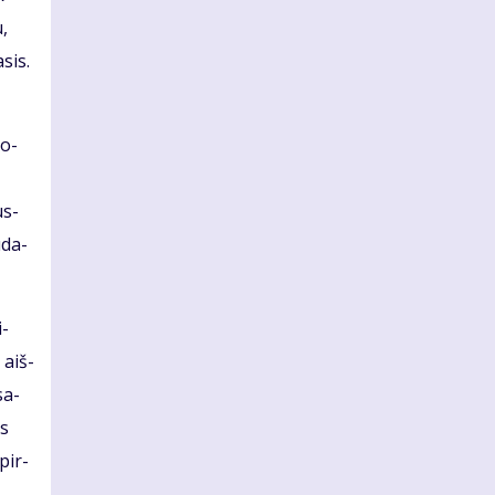
u,
­sis.
so­
us­
ū­da­
i­
 aiš­
sa­
es
 pir­