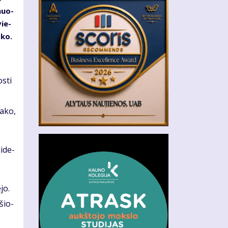
­muo­
vie­
­ko.
s­ti
a­ko,
i­de­
­jo.
­šio­