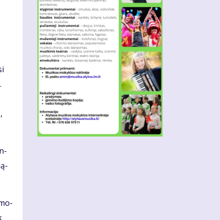
si
.
,
en­
­ą­
a mo­
k