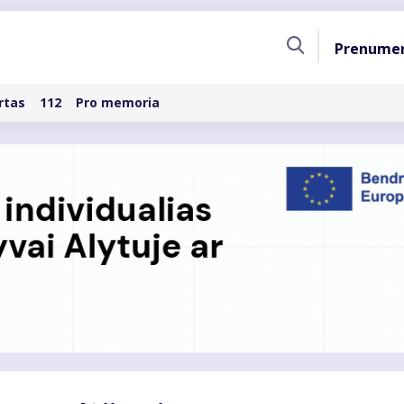
Pagri
Prenume
naviga
rtas
112
Pro memoria