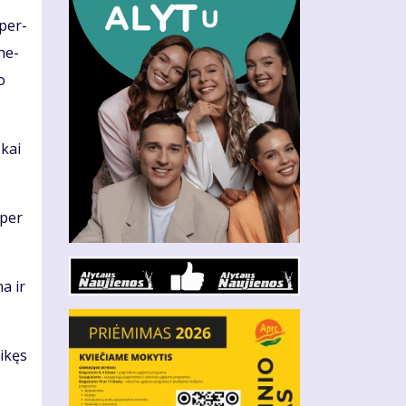
 per­
­ne­
o
 kai
 per
na ir
i­kęs