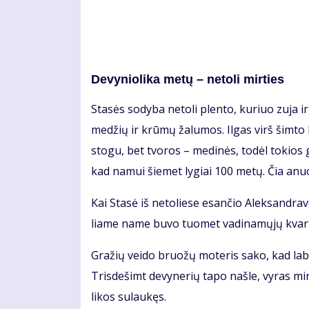
De­vy­nio­li­ka me­tų – ne­to­li mir­ties
Sta­sės so­dy­ba ne­to­li plen­to, ku­riuo zu­ja ir
me­džių ir krū­mų ža­lu­mos. Il­gas virš šim­to k
sto­gu, bet tvo­ros – me­di­nės, to­dėl to­kios
kad na­mui šie­met ly­giai 100 me­tų. Čia anu
Kai Sta­sė iš ne­to­lie­se esan­čio Alek­san­dra­v
lia­me na­me bu­vo tuo­met va­di­na­mų­jų kvar­t
Gra­žių vei­do bruo­žų mo­te­ris sa­ko, kad la­bai
Tris­de­šimt de­vy­ne­rių ta­po naš­le, vy­ras mi
li­kos su­lau­kęs.