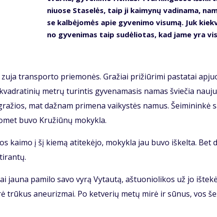
niuo­se Sta­se­lės, taip ji kai­my­nų va­di­na­ma, na
se kal­bė­jo­mės apie gy­ve­ni­mo vi­su­mą. Juk kiek­
no gy­ve­ni­mas taip su­dė­lio­tas, kad ja­me yra vis
 zu­ja trans­por­to prie­mo­nės. Gra­žiai pri­žiū­ri­mi pa­sta­tai ap­juo
vad­ra­ti­nių met­rų tu­rin­tis gy­ve­na­ma­sis na­mas švie­čia nau­ju
 gra­žios, mat daž­nam pri­me­na vai­kys­tės na­mus. Šei­mi­nin­kė s
o­met bu­vo Kru­žiū­nų mo­kyk­la.
os kai­mo į šį kie­mą ati­te­kė­jo, mo­kyk­la jau bu­vo iš­kel­ta. Bet d
i­ran­tų.
 jau­na pa­mi­lo sa­vo vy­rą Vy­tau­tą, aš­tuo­nio­li­kos už jo iš­te­kė
­rė trū­kus aneu­riz­mai. Po ket­ve­rių me­tų mi­rė ir sū­nus, vos še