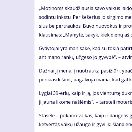
„Mo­ti­noms skau­džiau­sia sa­vo vai­kus lai­do­
so­din­tu inks­tu. Per še­še­rius jo sir­gi­mo me
sius be per­trau­kos. Bu­vo nuo­vo­kus ir pro­
klau­si­mas: „Ma­my­te, sa­kyk, kiek die­nų aš d
Gy­dy­to­jai yra man sa­kę, kad su to­kia pa­tir­
ant ma­no ran­kų už­ge­so jo gy­vy­bė“, – at­vi­r
Daž­nai jį me­na, į nuo­trau­ką pa­si­žiū­ri, ypač
pen­kias­de­šimt, pa­gal­vo­ja ma­ma, kad gal ki­
Ly­giai 39-erių, kaip ir ją, jos vien­tur­tę duk­rą
ji jau­na li­ko­me naš­lė­mis“, – tars­te­li mo­te­ri
Sta­se­lė – po­ka­rio vai­kas, kaip ir dau­ge­lis g
ket­ver­tas vai­kų už­au­go ir gy­vi iki šian­die­n