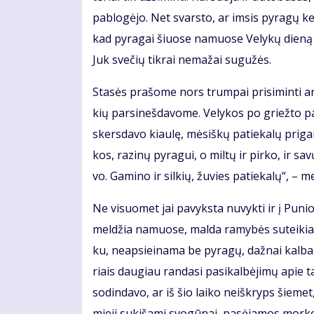
pa­blo­gė­jo. Net svars­to, ar im­sis py­ra­gų ke­
kad py­ra­gai šiuo­se na­muo­se Ve­ly­kų die­ną
Juk sve­čių tik­rai ne­ma­žai su­gu­žės.
Sta­sės pra­šo­me nors trum­pai pri­si­min­ti an
kių par­si­neš­da­vo­me. Ve­ly­kos po griež­to p
skers­da­vo kiau­lę, mė­siš­kų pa­tie­ka­lų pri­ga­
kos, ra­zi­nų py­ra­gui, o mil­tų ir pir­ko, ir sa
vo. Ga­mi­no ir sil­kių, žu­vies pa­tie­ka­lų“, – m
Ne vi­suo­met jai pa­vyks­ta nu­vyk­ti ir į Pu­n
mel­džia na­muo­se, mal­da ra­my­bės su­tei­kia. D
ku, neap­si­ei­na­ma be py­ra­gų, daž­nai kal­b
riais dau­giau ran­da­si pa­si­kal­bė­ji­mų apie ta
so­din­da­vo, ar iš šio lai­ko ne­iš­kryps šie­m
mie­ji su­ki­ša­mi svo­gū­nai, pa­sė­ja­mos mor­ko