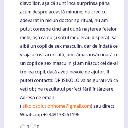
diavolilor, așa că sunt încă surprinsă până
acum despre această minune, nu cred cu
adevărat în niciun doctor spiritual, nu am
putut concepe cinci ani după nașterea fetelor
mele, așa că eu și soțul meu erau disperați să
aibă un copil de sex masculin, dar de îndată ce
vraja a fost aruncată, am rămas însărcinată cu
un copil de sex masculin și am născut cel de-al
treilea copil, dacă aveți nevoie de ajutor, îl
puteți contacta: DR ISIKOLO va asigurați-vă că
veți obține rezultatul perfect fără întârziere.
Adresa de email.
(
isikolosolutionhome@gmail.com
) sau direct
Whatsapp +2348133261196.
0
0