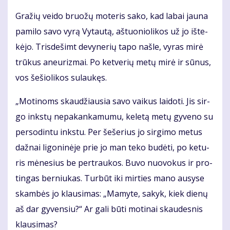
Gra­žių vei­do bruo­žų mo­te­ris sa­ko, kad la­bai jau­na
pa­mi­lo sa­vo vy­rą Vy­tau­tą, aš­tuo­nio­li­kos už jo iš­te­
kė­jo. Tris­de­šimt de­vy­ne­rių ta­po naš­le, vy­ras mi­rė
trū­kus aneu­riz­mai. Po ket­ve­rių me­tų mi­rė ir sū­nus,
vos še­šio­li­kos su­lau­kęs.
„Mo­ti­noms skau­džiau­sia sa­vo vai­kus lai­do­ti. Jis sir­
go inks­tų ne­pa­kan­ka­mu­mu, ke­le­tą me­tų gy­ve­no su
per­so­din­tu inks­tu. Per še­še­rius jo sir­gi­mo me­tus
daž­nai li­go­ni­nė­je prie jo man te­ko bu­dė­ti, po ke­tu­
ris mė­ne­sius be per­trau­kos. Bu­vo nuo­vo­kus ir pro­
tin­gas ber­niu­kas. Tur­būt iki mir­ties ma­no au­sy­se
skam­bės jo klau­si­mas: „Ma­my­te, sa­kyk, kiek die­nų
aš dar gy­ven­siu?“ Ar ga­li bū­ti mo­ti­nai skau­des­nis
klau­si­mas?