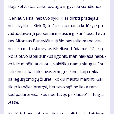
li­kęs ket­ver­tas vai­kų už­au­go ir gy­vi iki šian­die­nos.
„Se­niau vai­kai ne­bu­vo dy­ki, ir aš dirb­ti pra­dė­jau
nuo dvy­li­kos. Kiek ūg­te­lė­jus jau ma­mą ko­lū­ky­je pa­
va­duo­da­vau. Ji jau se­niai mi­ru­si, ir­gi kan­čio­se. Tė­vu­
kas Al­fon­sas Bu­ne­vi­čius iš šio pa­sau­lio ma­no vie­
nuo­li­ka me­tų slau­gy­tas iš­ke­lia­vo bū­da­mas 97-erių.
Nors bu­vo la­bai sun­kus li­go­nis, man nie­ka­da ne­bu­
vo ki­lę min­čių ati­duo­ti jį val­diš­kų na­mų slau­gai. Esu
įsi­ti­ki­nu­si, kad tik sa­vas žmo­gus ži­no, kaip rei­kia
pa­lie­gu­sį žmo­gų žiū­rė­ti, ko­kiu mais­tu mai­tin­ti. Gal
tik jo kan­čias pra­tę­si, bet ta­vo są­ži­nė lie­ka ra­mi,
kad pa­da­rei vi­sa, kas nuo ta­vęs pri­klau­so“, – tei­gia
Sta­sė.
Jos tė­tis bu­vo ve­te­ri­na­ri­jos spe­cia­lis­tas, tad vi­siems