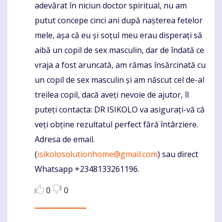
adevărat în niciun doctor spiritual, nu am
putut concepe cinci ani după nașterea fetelor
mele, așa că eu și soțul meu erau disperați să
aibă un copil de sex masculin, dar de îndată ce
vraja a fost aruncată, am rămas însărcinată cu
un copil de sex masculin și am născut cel de-al
treilea copil, dacă aveți nevoie de ajutor, îl
puteți contacta: DR ISIKOLO va asigurați-vă că
veți obține rezultatul perfect fără întârziere.
Adresa de email.
(
isikolosolutionhome@gmail.com
) sau direct
Whatsapp +2348133261196.
0
0