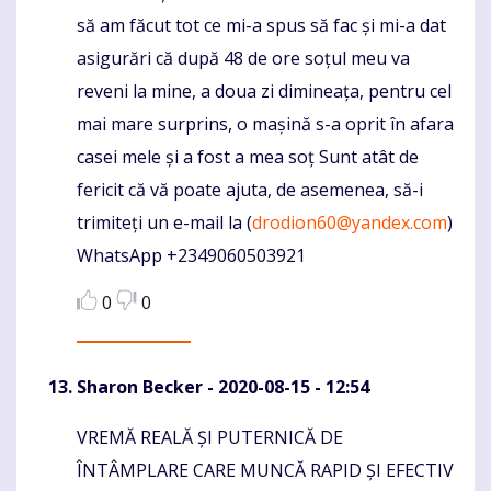
să am făcut tot ce mi-a spus să fac și mi-a dat
asigurări că după 48 de ore soțul meu va
reveni la mine, a doua zi dimineața, pentru cel
mai mare surprins, o mașină s-a oprit în afara
casei mele și a fost a mea soț Sunt atât de
fericit că vă poate ajuta, de asemenea, să-i
trimiteți un e-mail la (
drodion60@yandex.com
)
WhatsApp +2349060503921
0
0
Sharon Becker
- 2020-08-15 - 12:54
VREMĂ REALĂ ȘI PUTERNICĂ DE
Komentaras
ÎNTÂMPLARE CARE MUNCĂ RAPID ȘI EFECTIV