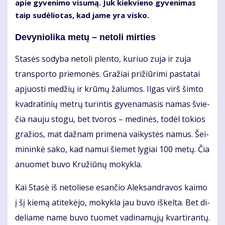
apie gy­ve­ni­mo vi­su­mą. Juk kiek­vie­no gy­ve­ni­mas
taip su­dė­lio­tas, kad ja­me yra vis­ko.
De­vy­nio­li­ka me­tų – ne­to­li mir­ties
Sta­sės so­dy­ba ne­to­li plen­to, ku­riuo zu­ja ir zu­ja
trans­por­to prie­mo­nės. Gra­žiai pri­žiū­ri­mi pa­sta­tai
ap­juos­ti me­džių ir krū­mų ža­lu­mos. Il­gas virš šim­to
kvad­ra­ti­nių met­rų tu­rin­tis gy­ve­na­ma­sis na­mas švie­
čia nau­ju sto­gu, bet tvo­ros – me­di­nės, to­dėl to­kios
gra­žios, mat daž­nam pri­me­na vai­kys­tės na­mus. Šei­
mi­nin­kė sa­ko, kad na­mui šie­met ly­giai 100 me­tų. Čia
anuo­met bu­vo Kru­žiū­nų mo­kyk­la.
Kai Sta­sė iš ne­to­lie­se esan­čio Alek­san­dra­vos kai­mo
į šį kie­mą ati­te­kė­jo, mo­kyk­la jau bu­vo iš­kel­ta. Bet di­
de­lia­me na­me bu­vo tuo­met va­di­na­mų­jų kvar­ti­ran­tų.