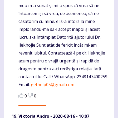
meu m-a sunat și mi-a spus că vrea să ne
întoarcem și să vrea, de asemenea, să ne
căsătorim cu mine. el s-a întors la mine
implorându-mă să-l accept înapoi și acest
lucru s-a întâmplat Datorită ajutorului Dr.
Ilekhojie Sunt atât de fericit încât mi-am
revenit iubitul. Contactează-l pe dr. Ilekhojie
acum pentru o vrajă urgentă și rapidă de
dragoste pentru a-ți recâștiga relația. Iată
contactul lui Call / WhatsApp: 2348147400259
Email:
gethelp05@gmail.com
0
0
Viktoria Andro
- 2020-08-16 - 10:07