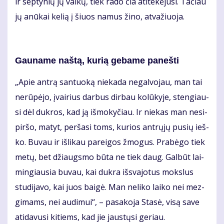
ir sep­ty­nių jų vai­kų, tiek ra­do čia ati­te­kė­ju­si. Ta­čiau
jų anū­kai ke­lią į šiuos na­mus ži­no, at­va­žiuo­ja.
Gau­na­me naš­tą, ku­rią ge­ba­me pa­neš­ti
„Apie an­trą san­tuo­ką nie­ka­da ne­gal­vo­jau, man tai
ne­rū­pė­jo, įvai­rius dar­bus dir­bau ko­lū­ky­je, sten­giau­
si dėl duk­ros, kad ją iš­mo­ky­čiau. Ir nie­kas man ne­si­
pir­šo, ma­tyt, per­ša­si toms, ku­rios ant­rų­jų pu­sių ieš­
ko. Bu­vau ir iš­li­kau pa­rei­gos žmo­gus. Pra­bė­go tiek
me­tų, bet džiaugs­mo bū­ta ne tiek daug. Gal­būt lai­
min­giau­sia bu­vau, kai duk­ra iš­sva­jo­tus moks­lus
stu­di­ja­vo, kai juos bai­gė. Man ne­li­ko lai­ko nei mez­
gi­mams, nei au­di­mui“, – pa­sa­ko­ja Sta­sė, vi­są sa­ve
ati­da­vu­si ki­tiems, kad jie jaus­tų­si ge­riau.