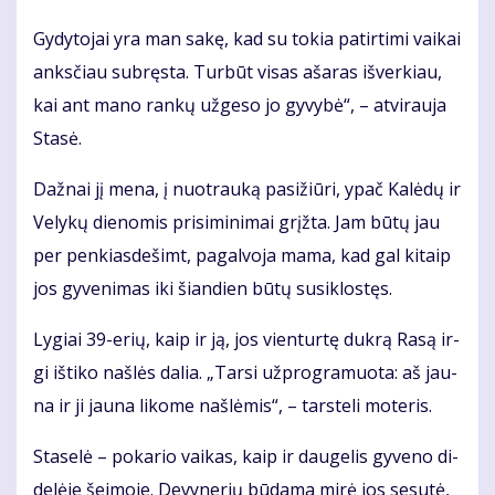
Gy­dy­to­jai yra man sa­kę, kad su to­kia pa­tir­ti­mi vai­kai
anks­čiau su­bręs­ta. Tur­būt vi­sas aša­ras iš­ver­kiau,
kai ant ma­no ran­kų už­ge­so jo gy­vy­bė“, – at­vi­rau­ja
Sta­sė.
Daž­nai jį me­na, į nuo­trau­ką pa­si­žiū­ri, ypač Ka­lė­dų ir
Ve­ly­kų die­no­mis pri­si­mi­ni­mai grįž­ta. Jam bū­tų jau
per pen­kias­de­šimt, pa­gal­vo­ja ma­ma, kad gal ki­taip
jos gy­ve­ni­mas iki šian­dien bū­tų su­si­klos­tęs.
Ly­giai 39-erių, kaip ir ją, jos vien­tur­tę duk­rą Ra­są ir­
gi iš­ti­ko naš­lės da­lia. „Tar­si už­prog­ra­muo­ta: aš jau­
na ir ji jau­na li­ko­me naš­lė­mis“, – tars­te­li mo­te­ris.
Sta­se­lė – po­ka­rio vai­kas, kaip ir dau­ge­lis gy­ve­no di­
de­lė­je šei­mo­je. De­vy­ne­rių bū­da­ma mi­rė jos se­su­tė,