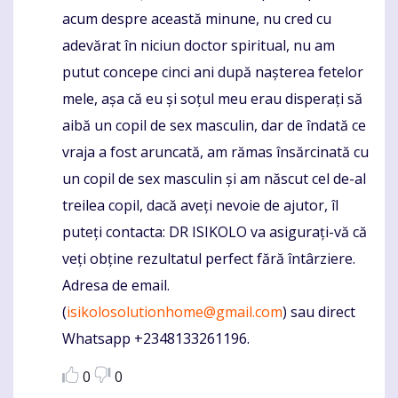
acum despre această minune, nu cred cu
adevărat în niciun doctor spiritual, nu am
putut concepe cinci ani după nașterea fetelor
mele, așa că eu și soțul meu erau disperați să
aibă un copil de sex masculin, dar de îndată ce
vraja a fost aruncată, am rămas însărcinată cu
un copil de sex masculin și am născut cel de-al
treilea copil, dacă aveți nevoie de ajutor, îl
puteți contacta: DR ISIKOLO va asigurați-vă că
veți obține rezultatul perfect fără întârziere.
Adresa de email.
(
isikolosolutionhome@gmail.com
) sau direct
Whatsapp +2348133261196.
0
0