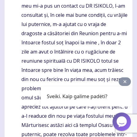
meu mi-a pus un contact cu DR ISIKOLO, l-am
consultat și, în cele mai bune condiții, cu vrăjile
lui puternice, m-a ajutat cu o vraja de
dragoste a căsătoriei din Reunion pentru a-mi
întoarce fostul soț înapoi la mine , în doar 2
zile am avut o întâlnire cu o rugăciune de
reuniune spirituală cu DR ISIKOLO totul se
întoarce spre bine în viața mea, acum trăiesc
din nou cu fericire cu primul meu soț și rezolv
problemele divorțului. cu ajutorul DR ISIKOLO,
Sveiki. Kaip galime padėti?
omul său cu înțelepciune și grijă. Mulțumesc și
apreciez tot ajutorul pe care l-ați oferit pentru
a-l readuce din nou pe viața fostului meu soț.
Mărturisesc astăzi aici că templul Osasu este
puternic, poate rezolva toate problemele într-