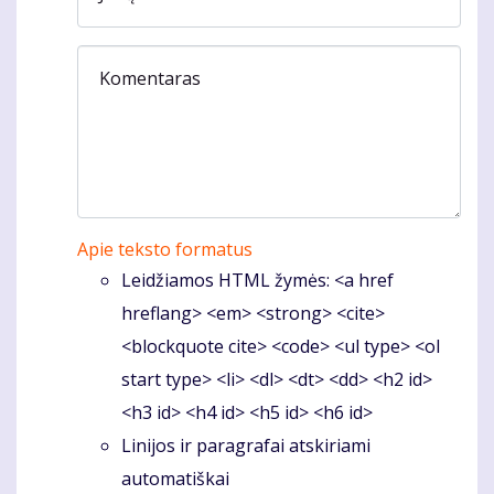
Komentaras
Apie teksto formatus
Leidžiamos HTML žymės: <a href
hreflang> <em> <strong> <cite>
<blockquote cite> <code> <ul type> <ol
start type> <li> <dl> <dt> <dd> <h2 id>
<h3 id> <h4 id> <h5 id> <h6 id>
Linijos ir paragrafai atskiriami
automatiškai