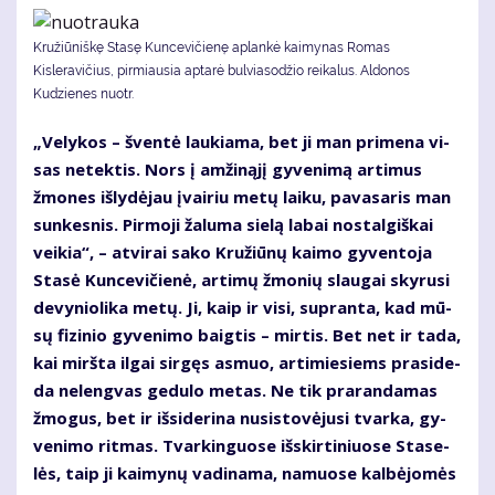
Kružiūniškę Stasę Kuncevičienę aplankė kaimynas Romas
Kisleravičius, pirmiausia aptarė bulviasodžio reikalus. Aldonos
Kudzienes nuotr.
„Ve­ly­kos – šven­tė lau­kia­ma, bet ji man pri­me­na vi­
sas ne­tek­tis. Nors į am­ži­ną­jį gy­ve­ni­mą ar­ti­mus
žmo­nes iš­ly­dė­jau įvai­riu me­tų lai­ku, pa­va­sa­ris man
sun­kes­nis. Pir­mo­ji ža­lu­ma sie­lą la­bai nos­tal­giš­kai
vei­kia“, – at­vi­rai sa­ko Kru­žiū­nų kai­mo gy­ven­to­ja
Sta­sė Kun­ce­vi­čie­nė, ar­ti­mų žmo­nių slau­gai sky­ru­si
de­vy­nio­li­ka me­tų. Ji, kaip ir vi­si, su­pran­ta, kad mū­
sų fi­zi­nio gy­ve­ni­mo baig­tis – mir­tis. Bet net ir ta­da,
kai mirš­ta il­gai sir­gęs as­muo, ar­ti­mie­siems pra­si­de­
da ne­leng­vas ge­du­lo me­tas. Ne tik pra­ran­da­mas
žmo­gus, bet ir iš­si­de­ri­na nu­si­sto­vė­ju­si tvar­ka, gy­
ve­ni­mo rit­mas. Tvar­kin­guo­se iš­skir­ti­niuo­se Sta­se­
lės, taip ji kai­my­nų va­di­na­ma, na­muo­se kal­bė­jo­mės