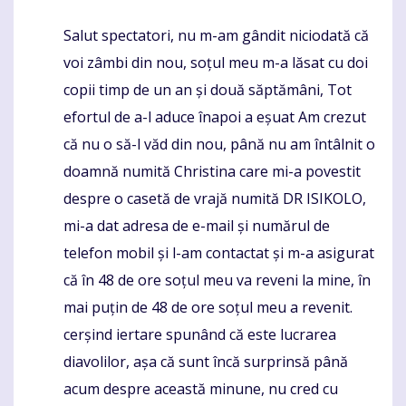
Salut spectatori, nu m-am gândit niciodată că
Komentaras
voi zâmbi din nou, soțul meu m-a lăsat cu doi
copii timp de un an și două săptămâni, Tot
efortul de a-l aduce înapoi a eșuat Am crezut
că nu o să-l văd din nou, până nu am întâlnit o
doamnă numită Christina care mi-a povestit
despre o casetă de vrajă numită DR ISIKOLO,
mi-a dat adresa de e-mail și numărul de
telefon mobil și l-am contactat și m-a asigurat
că în 48 de ore soțul meu va reveni la mine, în
mai puțin de 48 de ore soțul meu a revenit.
cerșind iertare spunând că este lucrarea
diavolilor, așa că sunt încă surprinsă până
acum despre această minune, nu cred cu