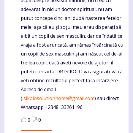
acum despre această minune, nu cred cu
adevărat în niciun doctor spiritual, nu am
putut concepe cinci ani după nașterea fetelor
mele, așa că eu și soțul meu erau disperați să
aibă un copil de sex masculin, dar de îndată ce
vraja a fost aruncată, am rămas însărcinată cu
un copil de sex masculin și am născut cel de-al
treilea copil, dacă aveți nevoie de ajutor, îl
puteți contacta: DR ISIKOLO va asigurați-vă că
veți obține rezultatul perfect fără întârziere.
Adresa de email.
(
isikolosolutionhome@gmail.com
) sau direct
Whatsapp +2348133261196.
0
0