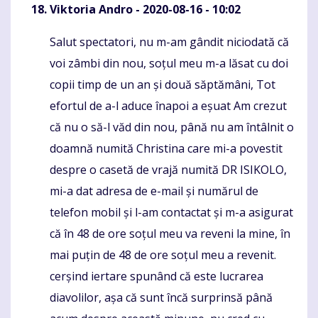
Viktoria Andro
- 2020-08-16 - 10:02
Salut spectatori, nu m-am gândit niciodată că
Komentaras
voi zâmbi din nou, soțul meu m-a lăsat cu doi
copii timp de un an și două săptămâni, Tot
efortul de a-l aduce înapoi a eșuat Am crezut
că nu o să-l văd din nou, până nu am întâlnit o
doamnă numită Christina care mi-a povestit
despre o casetă de vrajă numită DR ISIKOLO,
mi-a dat adresa de e-mail și numărul de
telefon mobil și l-am contactat și m-a asigurat
că în 48 de ore soțul meu va reveni la mine, în
mai puțin de 48 de ore soțul meu a revenit.
cerșind iertare spunând că este lucrarea
diavolilor, așa că sunt încă surprinsă până