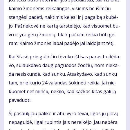
kai­mo žmo­nėms rei­ka­lin­gas, vi­siems be iš­im­čių
sten­gė­si pa­dė­ti, nak­ti­mis kė­lė­si ir į pa­gal­bą sku­bė­
jo. Pa­šne­ko­vė ne kar­tą tars­te­lė­jo, kad vi­suo­met bu­
vo ir yra ge­rų žmo­nių, tik ir pa­čiam rei­kia bū­ti ge­
ram. Kai­mo žmo­nės la­bai pa­dė­jo jai lai­do­jant tė­tį.
Kai Sta­sė prie gu­lin­čio tė­vu­ko iš­ti­sas pa­ras bu­dė­da­
vo, su­lauk­da­vo daug pa­guo­dos žo­džių, nors nie­ka­
da ne­si­skun­dė, kad sun­ku. At­sa­ky­da­vo, kad sun­ku
tam, prie ku­rio 24 va­lan­das šo­ki­nė­ti rei­kia. Jai nie­
kuo­met net min­čių ne­ki­lo, kad kaž­kas ki­tas ga­li ją
pa­va­duo­ti.
Šį pa­sau­lį jau pa­li­ko ir abu vy­ro tė­vai, li­gos jų į lo­vą
ne­pa­gul­dė, il­gai rū­pin­tis jais ne­rei­kė­jo. Jau ne­bė­ra