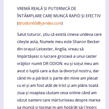
VREMĂ REALĂ ȘI PUTERNICĂ DE
Komentaras
ÎNTÂMPLARE CARE MUNCĂ RAPID ȘI EFECTIV
(
drodion60@yandex.com
)
Salut tuturor, știu că există cineva undeva care
citește asta, Numele meu este Sharon Becker
din orașul Leicester, Anglia, vreau să
împărtășesc o lucrare grozavă a unui caster
vrăjitor numit DR ODION. eu și soțul meu am
avut o luptă care a dus la divorțul nostru, dar
când mi-a părăsit o parte din mine am plecat
cu el și am fost atât de trist și am plâns toată
ziua și noaptea căutam ceva online când am
văzut oameni care mărturiseau despre marea
sa muncă și tocmai m-am hotărât să-l încerc