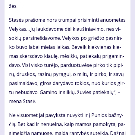
žės.
Sta­sės pra­šo­me nors trum­pai pri­si­min­ti anuo­me­tes
Ve­ly­kas. „Jų lauk­da­vo­me dėl kiau­ši­nia­vi­mo, nes vi­
so­kių par­si­neš­da­vo­me. Ve­ly­kos po griež­to pas­nin­
ko bu­vo la­bai mie­las lai­kas. Be­veik kiek­vie­nas kie­
mas skers­da­vo kiau­lę, mė­siš­kų pa­tie­ka­lų pri­ga­min­
da­vo. Vi­si vis­ko tu­rė­jo, par­duo­tu­vė­se pir­ko tik pi­pi­
rų, drus­kos, ra­zi­nų py­ra­gui, o mil­tų ir pir­ko, ir sa­vų
pa­si­mal­da­vo, gi­ros da­ry­da­vo to­kios, nuo ku­rios gir­
tų ne­bū­da­vo. Ga­mi­no ir sil­kių, žu­vies pa­tie­ka­lų“, –
me­na Sta­sė.
Ne vi­suo­met jai pa­vyks­ta nu­vyk­ti ir į Pu­nios baž­ny­
čią. Bet kad ir ne­nu­ei­na, kaip ma­mos pa­mo­ky­ta, pa­
si­mel­džia na­muo­se, mal­da ra­my­bės su­tei­kia. Daž­nai