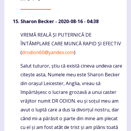
Sharon Becker
- 2020-08-16 - 04:38
VREMĂ REALĂ ȘI PUTERNICĂ DE
Komentaras
ÎNTÂMPLARE CARE MUNCĂ RAPID ȘI EFECTIV
(
drodion60@yandex.com
)
Salut tuturor, știu că există cineva undeva care
citește asta, Numele meu este Sharon Becker
din orașul Leicester, Anglia, vreau să
împărtășesc o lucrare grozavă a unui caster
vrăjitor numit DR ODION. eu și soțul meu am
avut o luptă care a dus la divorțul nostru, dar
când mi-a părăsit o parte din mine am plecat
cu el și am fost atât de trist și am plâns toată