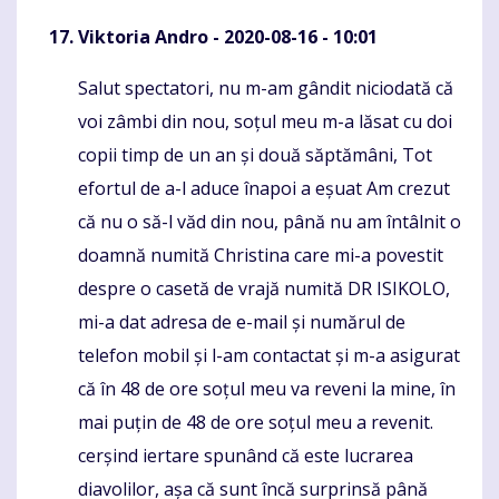
Viktoria Andro
- 2020-08-16 - 10:01
Salut spectatori, nu m-am gândit niciodată că
Komentaras
voi zâmbi din nou, soțul meu m-a lăsat cu doi
copii timp de un an și două săptămâni, Tot
efortul de a-l aduce înapoi a eșuat Am crezut
că nu o să-l văd din nou, până nu am întâlnit o
doamnă numită Christina care mi-a povestit
despre o casetă de vrajă numită DR ISIKOLO,
mi-a dat adresa de e-mail și numărul de
telefon mobil și l-am contactat și m-a asigurat
că în 48 de ore soțul meu va reveni la mine, în
mai puțin de 48 de ore soțul meu a revenit.
cerșind iertare spunând că este lucrarea
diavolilor, așa că sunt încă surprinsă până