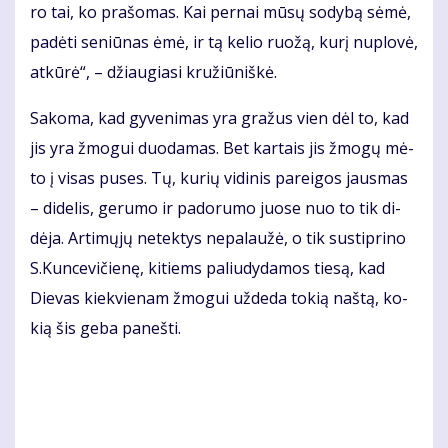
ro tai, ko pra­šo­mas. Kai per­nai mū­sų so­dy­bą sė­mė,
pa­dė­ti se­niū­nas ėmė, ir tą ke­lio ruo­žą, ku­rį nu­plo­vė,
at­kū­rė“, – džiau­gia­si kru­žiū­niš­kė.
Sa­ko­ma, kad gy­ve­ni­mas yra gra­žus vien dėl to, kad
jis yra žmo­gui duo­da­mas. Bet kar­tais jis žmo­gų mė­
to į vi­sas pu­ses. Tų, ku­rių vi­di­nis pa­rei­gos jaus­mas
– di­de­lis, ge­ru­mo ir pa­do­ru­mo juo­se nuo to tik di­
dė­ja. Ar­ti­mų­jų ne­tek­tys ne­pa­lau­žė, o tik su­stip­ri­no
S.Kun­ce­vi­čie­nę, ki­tiems pa­liu­dy­da­mos tie­są, kad
Die­vas kiek­vie­nam žmo­gui už­de­da to­kią naš­tą, ko­
kią šis ge­ba pa­neš­ti.