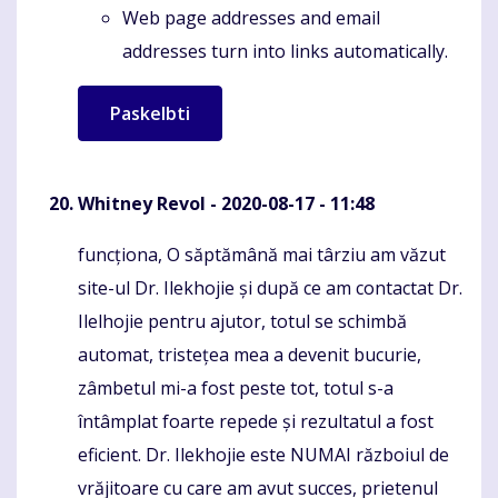
Web page addresses and email
addresses turn into links automatically.
Whitney Revol
- 2020-08-17 - 11:48
funcționa, O săptămână mai târziu am văzut
Komentaras
site-ul Dr. Ilekhojie și după ce am contactat Dr.
Ilelhojie pentru ajutor, totul se schimbă
automat, tristețea mea a devenit bucurie,
zâmbetul mi-a fost peste tot, totul s-a
întâmplat foarte repede și rezultatul a fost
eficient. Dr. Ilekhojie este NUMAI războiul de
vrăjitoare cu care am avut succes, prietenul