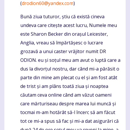
(
drodion60@yandex.com
)
Bună ziua tuturor, știu că există cineva
undeva care citește acest lucru, Numele meu
este Sharon Becker din orașul Leicester,
Anglia, vreau să împărtășesc o lucrare
grozavă a unui caster vrăjitor numit DR
ODION. eu și soțul meu am avut o luptă care a
dus la divorțul nostru, dar când mi-a părăsit o
parte din mine am plecat cu el și am fost atât
de trist și am plâns toată ziua și noaptea
căutam ceva online când am văzut oameni
care mărturiseau despre marea lui muncă și
tocmai m-am hotărât să-l încerc să am făcut
tot ce mi-a spus să fac și mi-a dat asigurări că
după 24 de ore soțul meu va reveni la mine, a