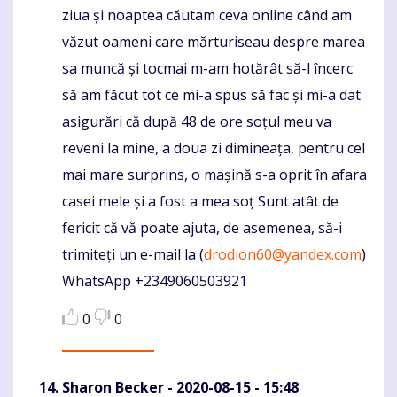
ziua și noaptea căutam ceva online când am
văzut oameni care mărturiseau despre marea
sa muncă și tocmai m-am hotărât să-l încerc
să am făcut tot ce mi-a spus să fac și mi-a dat
asigurări că după 48 de ore soțul meu va
reveni la mine, a doua zi dimineața, pentru cel
mai mare surprins, o mașină s-a oprit în afara
casei mele și a fost a mea soț Sunt atât de
fericit că vă poate ajuta, de asemenea, să-i
trimiteți un e-mail la (
drodion60@yandex.com
)
WhatsApp +2349060503921
0
0
Sharon Becker
- 2020-08-15 - 15:48