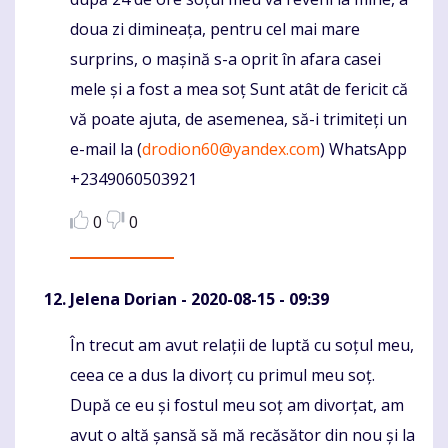
doua zi dimineața, pentru cel mai mare
surprins, o mașină s-a oprit în afara casei
mele și a fost a mea soț Sunt atât de fericit că
vă poate ajuta, de asemenea, să-i trimiteți un
e-mail la (
drodion60@yandex.com
) WhatsApp
+2349060503921
0
0
Jelena Dorian
- 2020-08-15 - 09:39
În trecut am avut relații de luptă cu soțul meu,
Komentaras
ceea ce a dus la divorț cu primul meu soț.
După ce eu și fostul meu soț am divorțat, am
avut o altă șansă să mă recăsător din nou și la