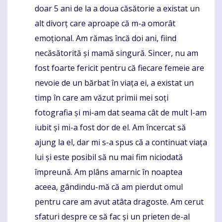
doar 5 ani de la a doua căsătorie a existat un
alt divorț care aproape că m-a omorât
emoțional. Am rămas încă doi ani, fiind
necăsătorită și mamă singură. Sincer, nu am
fost foarte fericit pentru că fiecare femeie are
nevoie de un bărbat în viața ei, a existat un
timp în care am văzut primii mei soți
fotografia și mi-am dat seama cât de mult l-am
iubit și mi-a fost dor de el. Am încercat să
ajung la el, dar mi s-a spus că a continuat viața
lui și este posibil să nu mai fim niciodată
împreună. Am plâns amarnic în noaptea
aceea, gândindu-mă că am pierdut omul
pentru care am avut atâta dragoste. Am cerut
sfaturi despre ce să fac și un prieten de-al