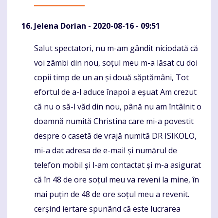
Jelena Dorian
- 2020-08-16 - 09:51
Salut spectatori, nu m-am gândit niciodată că
Komentaras
voi zâmbi din nou, soțul meu m-a lăsat cu doi
copii timp de un an și două săptămâni, Tot
efortul de a-l aduce înapoi a eșuat Am crezut
că nu o să-l văd din nou, până nu am întâlnit o
doamnă numită Christina care mi-a povestit
despre o casetă de vrajă numită DR ISIKOLO,
mi-a dat adresa de e-mail și numărul de
telefon mobil și l-am contactat și m-a asigurat
că în 48 de ore soțul meu va reveni la mine, în
mai puțin de 48 de ore soțul meu a revenit.
cerșind iertare spunând că este lucrarea