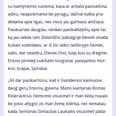
su kai­my­nė­mis su­si­ei­na, ka­va ar ar­ba­ta pa­si­vai­ši­na,
aiš­ku, neap­si­ei­na­ma be py­ra­gų, daž­nai kal­ba pra­
de­da­ma apie li­gas, nes vi­sos jau gar­baus am­žiaus.
Pa­va­sa­riais dau­giau ran­da­si pa­si­kal­bė­ji­mų apie tai,
ką jau lai­kas sė­ti. Ba­lan­džio pa­bai­go­je be­veik vi­sa­da
bul­ves so­din­da­vo, ar iš šio lai­ko ne­iš­kryps šie­met,
sa­ko, dar ne­aiš­ku, Die­vas ži­no, kaip bus su drėg­me.
Ežio­se pir­mie­ji su­ki­ša­mi svo­gū­nai, pa­sė­ja­mos mor­
kos, kra­pai, špi­na­tai.
„Aš dar pa­si­kar­to­siu, kad ir šian­die­nos kai­muo­se
daug ge­rų žmo­nių gy­ve­na. Ma­no kai­my­nas Ro­mas
Kis­le­ra­vi­čius žie­mo­mis vi­suo­met ir man ke­lią nu­va­lo
be jo­kio at­ly­gio. Jis man že­mę iš­dir­ba, net ne­ma­tau
ka­da. Se­niū­nas Gin­tau­tas Lau­kai­tis vi­suo­met pa­da­