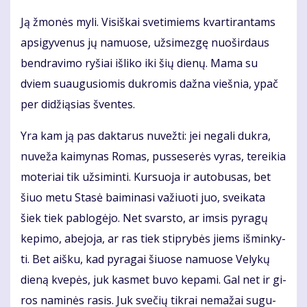
Ją žmo­nės my­li. Vi­siš­kai sve­ti­miems kvar­ti­ran­tams
ap­si­gy­ve­nus jų na­muo­se, už­si­mez­gę nuo­šir­daus
ben­dra­vi­mo ry­šiai iš­li­ko iki šių die­nų. Ma­ma su
dviem su­au­gu­sio­mis duk­ro­mis daž­na vieš­nia, ypač
per di­dži­ą­sias šven­tes.
Yra kam ją pas dak­ta­rus nu­vež­ti: jei ne­ga­li duk­ra,
nu­ve­ža kai­my­nas Ro­mas, pus­se­se­rės vy­ras, te­rei­kia
mo­te­riai tik už­si­min­ti. Kur­suo­ja ir au­to­bu­sas, bet
šiuo me­tu Sta­sė bai­mi­na­si va­žiuo­ti juo, svei­ka­ta
šiek tiek pa­blo­gė­jo. Net svars­to, ar im­sis py­ra­gų
ke­pi­mo, abe­jo­ja, ar ras tiek stip­ry­bės jiems iš­min­ky­
ti. Bet aiš­ku, kad py­ra­gai šiuo­se na­muo­se Ve­ly­kų
die­ną kve­pės, juk kas­met bu­vo ke­pa­mi. Gal net ir gi­
ros na­mi­nės ra­sis. Juk sve­čių tik­rai ne­ma­žai su­gu­