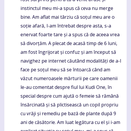
instinctul meu mi-a spus că ceva nu merge
bine. Am aflat mai târziu că soțul meu are o
soție afară, l-am întrebat despre asta, s-a
enervat foarte tare și a spus că de aceea vrea
să divorțăm. A plecat de acasă timp de 6 luni,
am fost îngrijorat și confuz și am început să
navighez pe internet căutând modalități de a-l
face pe soțul meu să se întoarcă când am
văzut numeroasele mărturii pe care oamenii
le-au comentat despre fiul lui Kudi One, în
special despre cum ajută o femeie să rămână
însărcinată și să plictisească un copil propriu
cu vrăji și remediu pe bază de plante după 9
ani de căsătorie. Am luat legătura cu el și i-am
explicat situația cu soțul meu, mi-a spus că