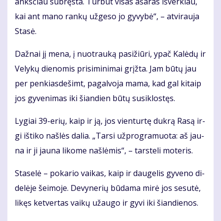
anks­čiau su­bręs­ta. Tur­būt vi­sas aša­ras iš­ver­kiau,
kai ant ma­no ran­kų už­ge­so jo gy­vy­bė“, – at­vi­rau­ja
Sta­sė.
Daž­nai jį me­na, į nuo­trau­ką pa­si­žiū­ri, ypač Ka­lė­dų ir
Ve­ly­kų die­no­mis pri­si­mi­ni­mai grįž­ta. Jam bū­tų jau
per pen­kias­de­šimt, pa­gal­vo­ja ma­ma, kad gal ki­taip
jos gy­ve­ni­mas iki šian­dien bū­tų su­si­klos­tęs.
Ly­giai 39-erių, kaip ir ją, jos vien­tur­tę duk­rą Ra­są ir­
gi iš­ti­ko naš­lės da­lia. „Tar­si už­prog­ra­muo­ta: aš jau­
na ir ji jau­na li­ko­me naš­lė­mis“, – tars­te­li mo­te­ris.
Sta­se­lė – po­ka­rio vai­kas, kaip ir dau­ge­lis gy­ve­no di­
de­lė­je šei­mo­je. De­vy­ne­rių bū­da­ma mi­rė jos se­su­tė,
li­kęs ket­ver­tas vai­kų už­au­go ir gy­vi iki šian­die­nos.