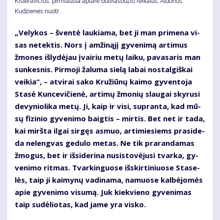
Kisleravičius, pirmiausia aptarė bulviasodžio reikalus. Aldonos
Kudzienes nuotr.
„Ve­ly­kos – šven­tė lau­kia­ma, bet ji man pri­me­na vi­
sas ne­tek­tis. Nors į am­ži­ną­jį gy­ve­ni­mą ar­ti­mus
žmo­nes iš­ly­dė­jau įvai­riu me­tų lai­ku, pa­va­sa­ris man
sun­kes­nis. Pir­mo­ji ža­lu­ma sie­lą la­bai nos­tal­giš­kai
vei­kia“, – at­vi­rai sa­ko Kru­žiū­nų kai­mo gy­ven­to­ja
Sta­sė Kun­ce­vi­čie­nė, ar­ti­mų žmo­nių slau­gai sky­ru­si
de­vy­nio­li­ka me­tų. Ji, kaip ir vi­si, su­pran­ta, kad mū­
sų fi­zi­nio gy­ve­ni­mo baig­tis – mir­tis. Bet net ir ta­da,
kai mirš­ta il­gai sir­gęs as­muo, ar­ti­mie­siems pra­si­de­
da ne­leng­vas ge­du­lo me­tas. Ne tik pra­ran­da­mas
žmo­gus, bet ir iš­si­de­ri­na nu­si­sto­vė­ju­si tvar­ka, gy­
ve­ni­mo rit­mas. Tvar­kin­guo­se iš­skir­ti­niuo­se Sta­se­
lės, taip ji kai­my­nų va­di­na­ma, na­muo­se kal­bė­jo­mės
apie gy­ve­ni­mo vi­su­mą. Juk kiek­vie­no gy­ve­ni­mas
taip su­dė­lio­tas, kad ja­me yra vis­ko.