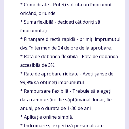
* Comoditate - Puteți solicita un împrumut
oricând, oriunde.
* Suma flexibilă - decideți cât doriți să
împrumutați.
* Finanțare directă rapidă - primiți împrumutul
dvs. în termen de 24 de ore de la aprobare.
* Rată de dobândă flexibilă - Rată de dobândă
accesibilă de 3%.
* Rate de aprobare ridicate - Aveți șanse de
99,9% să obțineți împrumutul
* Rambursare flexibilă - Trebuie să alegeți
data rambursării, fie săptămânal, lunar, fie
anual, pe o durată de 1-30 de ani.
* Aplicație online simplă.
* Îndrumare și expertiză personalizate.