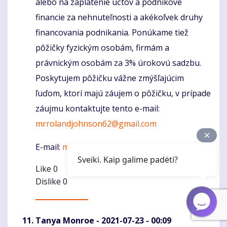
alebo na zaplatenie účtov a podnikové
financie za nehnuteľnosti a akékoľvek druhy
financovania podnikania. Ponúkame tiež
pôžičky fyzickým osobám, firmám a
právnickým osobám za 3% úrokovú sadzbu.
Poskytujem pôžičku vážne zmýšľajúcim
ľuďom, ktorí majú záujem o pôžičku, v prípade
záujmu kontaktujte tento e-mail:
mrrolandjohnson62@gmail.com
E-mail:
mrrolandjohnson62@gmail.com
Sveiki. Kaip galime padėti?
Like
0
Dislike
0
Tanya Monroe
- 2021-07-23 - 00:09