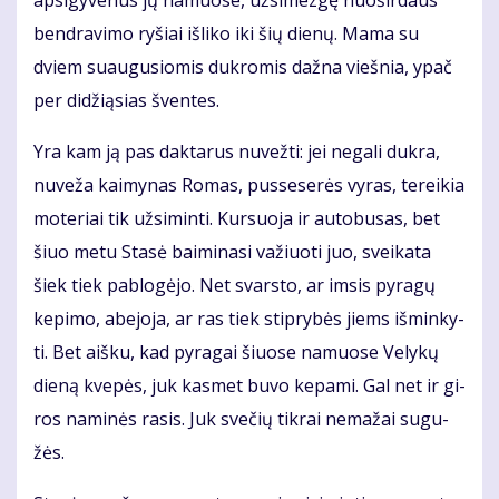
ap­si­gy­ve­nus jų na­muo­se, už­si­mez­gę nuo­šir­daus
ben­dra­vi­mo ry­šiai iš­li­ko iki šių die­nų. Ma­ma su
dviem su­au­gu­sio­mis duk­ro­mis daž­na vieš­nia, ypač
per di­dži­ą­sias šven­tes.
Yra kam ją pas dak­ta­rus nu­vež­ti: jei ne­ga­li duk­ra,
nu­ve­ža kai­my­nas Ro­mas, pus­se­se­rės vy­ras, te­rei­kia
mo­te­riai tik už­si­min­ti. Kur­suo­ja ir au­to­bu­sas, bet
šiuo me­tu Sta­sė bai­mi­na­si va­žiuo­ti juo, svei­ka­ta
šiek tiek pa­blo­gė­jo. Net svars­to, ar im­sis py­ra­gų
ke­pi­mo, abe­jo­ja, ar ras tiek stip­ry­bės jiems iš­min­ky­
ti. Bet aiš­ku, kad py­ra­gai šiuo­se na­muo­se Ve­ly­kų
die­ną kve­pės, juk kas­met bu­vo ke­pa­mi. Gal net ir gi­
ros na­mi­nės ra­sis. Juk sve­čių tik­rai ne­ma­žai su­gu­
žės.