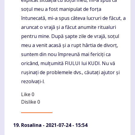
soțul meu a fost manipulat de forța
întunecată, mi-a spus câteva lucruri de făcut, a
aruncat o vrajă și a făcut anumite ritualuri
pentru mine. După șapte zile de vrajă, soțul
meu a venit acasă și a rupt hârtia de divorț,
suntem din nou împreună mai fericiți ca
oricând, mulțumită FIULUI lui KUDI. Nu vă
rușinați de problemele dvs., căutați ajutor și
rezolvați-l.
Like
0
Dislike
0
Rosalina
- 2021-07-24 - 15:54