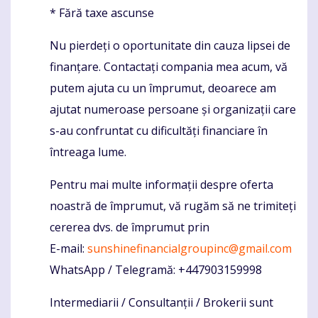
* Fără taxe ascunse
Nu pierdeți o oportunitate din cauza lipsei de
finanțare. Contactați compania mea acum, vă
putem ajuta cu un împrumut, deoarece am
ajutat numeroase persoane și organizații care
s-au confruntat cu dificultăți financiare în
întreaga lume.
Pentru mai multe informații despre oferta
noastră de împrumut, vă rugăm să ne trimiteți
cererea dvs. de împrumut prin
E-mail:
sunshinefinancialgroupinc@gmail.com
WhatsApp / Telegramă: +447903159998
Intermediarii / Consultanții / Brokerii sunt