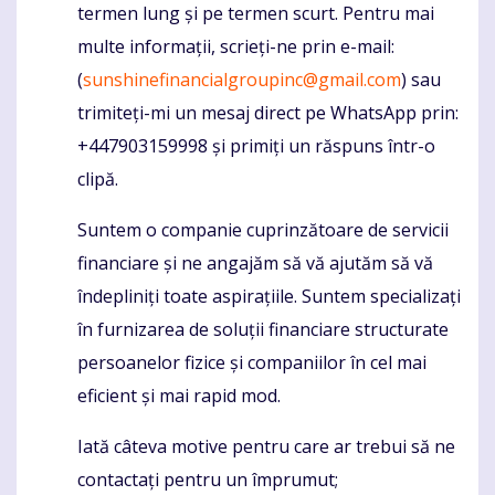
termen lung și pe termen scurt. Pentru mai
multe informații, scrieți-ne prin e-mail:
(
sunshinefinancialgroupinc@gmail.com
) sau
trimiteți-mi un mesaj direct pe WhatsApp prin:
+447903159998 și primiți un răspuns într-o
clipă.
Suntem o companie cuprinzătoare de servicii
financiare și ne angajăm să vă ajutăm să vă
îndepliniți toate aspirațiile. Suntem specializați
în furnizarea de soluții financiare structurate
persoanelor fizice și companiilor în cel mai
eficient și mai rapid mod.
Iată câteva motive pentru care ar trebui să ne
contactați pentru un împrumut;