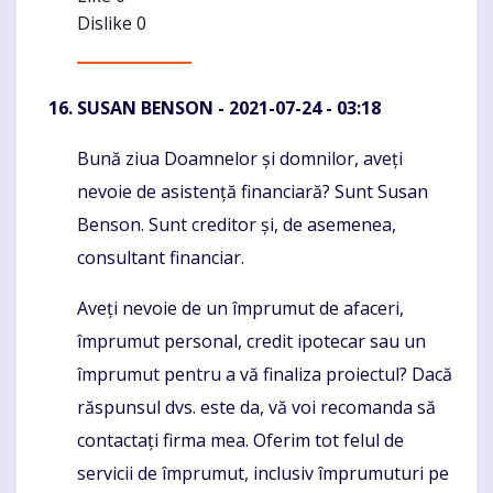
Dislike
0
SUSAN BENSON
- 2021-07-24 - 03:18
Bună ziua Doamnelor și domnilor, aveți
Komentaras
nevoie de asistență financiară? Sunt Susan
Benson. Sunt creditor și, de asemenea,
consultant financiar.
Aveți nevoie de un împrumut de afaceri,
împrumut personal, credit ipotecar sau un
împrumut pentru a vă finaliza proiectul? Dacă
răspunsul dvs. este da, vă voi recomanda să
contactați firma mea. Oferim tot felul de
servicii de împrumut, inclusiv împrumuturi pe