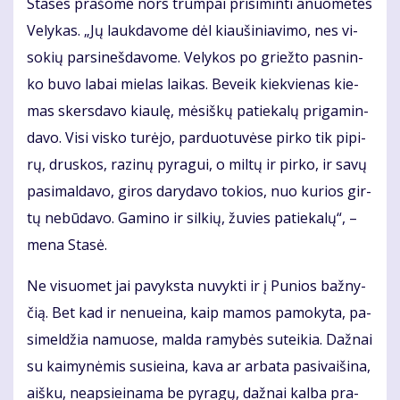
Sta­sės pra­šo­me nors trum­pai pri­si­min­ti anuo­me­tes
Ve­ly­kas. „Jų lauk­da­vo­me dėl kiau­ši­nia­vi­mo, nes vi­
so­kių par­si­neš­da­vo­me. Ve­ly­kos po griež­to pas­nin­
ko bu­vo la­bai mie­las lai­kas. Be­veik kiek­vie­nas kie­
mas skers­da­vo kiau­lę, mė­siš­kų pa­tie­ka­lų pri­ga­min­
da­vo. Vi­si vis­ko tu­rė­jo, par­duo­tu­vė­se pir­ko tik pi­pi­
rų, drus­kos, ra­zi­nų py­ra­gui, o mil­tų ir pir­ko, ir sa­vų
pa­si­mal­da­vo, gi­ros da­ry­da­vo to­kios, nuo ku­rios gir­
tų ne­bū­da­vo. Ga­mi­no ir sil­kių, žu­vies pa­tie­ka­lų“, –
me­na Sta­sė.
Ne vi­suo­met jai pa­vyks­ta nu­vyk­ti ir į Pu­nios baž­ny­
čią. Bet kad ir ne­nu­ei­na, kaip ma­mos pa­mo­ky­ta, pa­
si­mel­džia na­muo­se, mal­da ra­my­bės su­tei­kia. Daž­nai
su kai­my­nė­mis su­si­ei­na, ka­va ar ar­ba­ta pa­si­vai­ši­na,
aiš­ku, neap­si­ei­na­ma be py­ra­gų, daž­nai kal­ba pra­