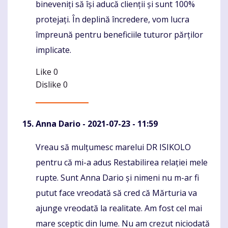
bineveniți să își aducă clienții și sunt 100%
protejați. În deplină încredere, vom lucra
împreună pentru beneficiile tuturor părților
implicate.
Like
0
Dislike
0
Anna Dario
- 2021-07-23 - 11:59
Vreau să mulțumesc marelui DR ISIKOLO
Komentaras
pentru că mi-a adus Restabilirea relației mele
rupte. Sunt Anna Dario și nimeni nu m-ar fi
putut face vreodată să cred că Mărturia va
ajunge vreodată la realitate. Am fost cel mai
mare sceptic din lume. Nu am crezut niciodată