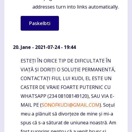
addresses turn into links automatically.
Jane
- 2021-07-24 - 19:44
ESTEȚI ÎN ORICE TIP DE DIFICULTATE ÎN
Komentaras
VIAȚĂ ȘI DORIȚI O SOLUȚIE PERMANENTĂ,
CONTACTAȚI FIUL LUI KUDI, EL ESTE UN
CASTER DE VRAIE FOARTE PUTERNIC CU
WHATSAPP (234 08108149120), SAU VIA E-
MAIL PE (
SONOFKUDI@GMAIL.COM
). Soțul
meu a plănuit să divorțeze de mine și mi-a
spus că s-a săturat de uniunea noastră. Am
fost surprins pentru că a venit brusc și