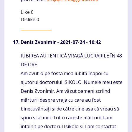
Like
0
Dislike
0
Denis Zvonimir
- 2021-07-24 - 10:42
IUBIREA AUTENTICĂ VRAGĂ LUCRARILE ÎN 48
Komentaras
DE ORE
Am avut-o pe fosta mea iubită înapoi cu
ajutorul doctorului ISIKOLO. Numele meu este
Denis Zvonimir. Am văzut oameni scriind
mărturii despre vraja cu care au fost
binecuvântați și de către cine așa că vreau să
spun și ai mei. Tot cu aceste mărturii l-am
întâlnit pe doctorul Isikolo și l-am contactat