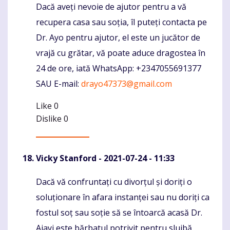
Dacă aveți nevoie de ajutor pentru a vă
Komentaras
recupera casa sau soția, îl puteți contacta pe
Dr. Ayo pentru ajutor, el este un jucător de
vrajă cu grătar, vă poate aduce dragostea în
24 de ore, iată WhatsApp: +2347055691377
SAU E-mail:
drayo47373@gmail.com
Like
0
Dislike
0
Vicky Stanford
- 2021-07-24 - 11:33
Dacă vă confruntați cu divorțul și doriți o
Komentaras
soluționare în afara instanței sau nu doriți ca
fostul soț sau soție să se întoarcă acasă Dr.
Ajayi este bărbatul potrivit pentru slujbă,