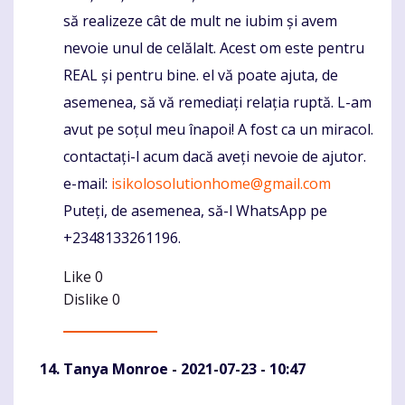
să realizeze cât de mult ne iubim și avem
nevoie unul de celălalt. Acest om este pentru
REAL și pentru bine. el vă poate ajuta, de
asemenea, să vă remediați relația ruptă. L-am
avut pe soțul meu înapoi! A fost ca un miracol.
contactați-l acum dacă aveți nevoie de ajutor.
e-mail:
isikolosolutionhome@gmail.com
Puteți, de asemenea, să-l WhatsApp pe
+2348133261196.
Like
0
Dislike
0
Tanya Monroe
- 2021-07-23 - 10:47