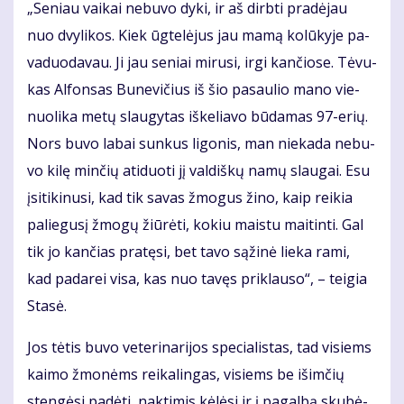
„Se­niau vai­kai ne­bu­vo dy­ki, ir aš dirb­ti pra­dė­jau
nuo dvy­li­kos. Kiek ūg­te­lė­jus jau ma­mą ko­lū­ky­je pa­
va­duo­da­vau. Ji jau se­niai mi­ru­si, ir­gi kan­čio­se. Tė­vu­
kas Al­fon­sas Bu­ne­vi­čius iš šio pa­sau­lio ma­no vie­
nuo­li­ka me­tų slau­gy­tas iš­ke­lia­vo bū­da­mas 97-erių.
Nors bu­vo la­bai sun­kus li­go­nis, man nie­ka­da ne­bu­
vo ki­lę min­čių ati­duo­ti jį val­diš­kų na­mų slau­gai. Esu
įsi­ti­ki­nu­si, kad tik sa­vas žmo­gus ži­no, kaip rei­kia
pa­lie­gu­sį žmo­gų žiū­rė­ti, ko­kiu mais­tu mai­tin­ti. Gal
tik jo kan­čias pra­tę­si, bet ta­vo są­ži­nė lie­ka ra­mi,
kad pa­da­rei vi­sa, kas nuo ta­vęs pri­klau­so“, – tei­gia
Sta­sė.
Jos tė­tis bu­vo ve­te­ri­na­ri­jos spe­cia­lis­tas, tad vi­siems
kai­mo žmo­nėms rei­ka­lin­gas, vi­siems be iš­im­čių
sten­gė­si pa­dė­ti, nak­ti­mis kė­lė­si ir į pa­gal­bą sku­bė­