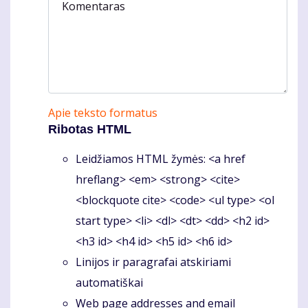
Komentaras
Apie teksto formatus
Ribotas HTML
Leidžiamos HTML žymės: <a href
hreflang> <em> <strong> <cite>
<blockquote cite> <code> <ul type> <ol
start type> <li> <dl> <dt> <dd> <h2 id>
<h3 id> <h4 id> <h5 id> <h6 id>
Linijos ir paragrafai atskiriami
automatiškai
Web page addresses and email