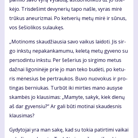
kė­jo. Tris­de­šimt de­vy­ne­rių ta­po naš­le, vy­ras mi­rė
trū­kus aneu­riz­mai. Po ket­ve­rių me­tų mi­rė ir sū­nus,
vos še­šio­li­kos su­lau­kęs.
„Mo­ti­noms skau­džiau­sia sa­vo vai­kus lai­do­ti. Jis sir­
go inks­tų ne­pa­kan­ka­mu­mu, ke­le­tą me­tų gy­ve­no su
per­so­din­tu inks­tu. Per še­še­rius jo sir­gi­mo me­tus
daž­nai li­go­ni­nė­je prie jo man te­ko bu­dė­ti, po ke­tu­
ris mė­ne­sius be per­trau­kos. Bu­vo nuo­vo­kus ir pro­
tin­gas ber­niu­kas. Tur­būt iki mir­ties ma­no au­sy­se
skam­bės jo klau­si­mas: „Ma­my­te, sa­kyk, kiek die­nų
aš dar gy­ven­siu?“ Ar ga­li bū­ti mo­ti­nai skau­des­nis
klau­si­mas?
Gy­dy­to­jai yra man sa­kę, kad su to­kia pa­tir­ti­mi vai­kai