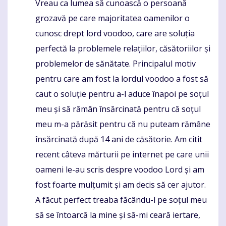
Vreau ca lumea să cunoască o persoană
Komentaras
grozavă pe care majoritatea oamenilor o
cunosc drept lord voodoo, care are soluția
perfectă la problemele relațiilor, căsătoriilor și
problemelor de sănătate. Principalul motiv
pentru care am fost la lordul voodoo a fost să
caut o soluție pentru a-l aduce înapoi pe soțul
meu și să rămân însărcinată pentru că soțul
meu m-a părăsit pentru că nu puteam rămâne
însărcinată după 14 ani de căsătorie. Am citit
recent câteva mărturii pe internet pe care unii
oameni le-au scris despre voodoo Lord și am
fost foarte mulțumit și am decis să cer ajutor.
A făcut perfect treaba făcându-l pe soțul meu
să se întoarcă la mine și să-mi ceară iertare,