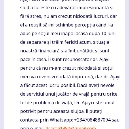
slujba lui este cu adevărat impresionantă și
fără stres, nu am crezut niciodată lucruri, dar
el a reușit să-mi schimbe percepția când l-a
adus pe soțul meu înapoi acasă după 10 luni
de separare și trăim fericiți acum, situația
noastră financiară s-a îmbunătățit și sunt
pace în casă. Îi sunt recunoscător dr. Ajayi
pentru că nu m-am crezut niciodată și soțul
meu va reveni vreodată împreună, dar dr. Ajayi
a făcut acest lucru posibil. Dacă aveți nevoie
de serviciul unui jucător de vrajă pentru orice
fel de problemă de viață, Dr. Ajayi este omul
potrivit pentru această slujbă. îl puteți
contacta prin Whatsapp: +2347084887094 sau
prin e-mail:
drajayi1990@gmail.com