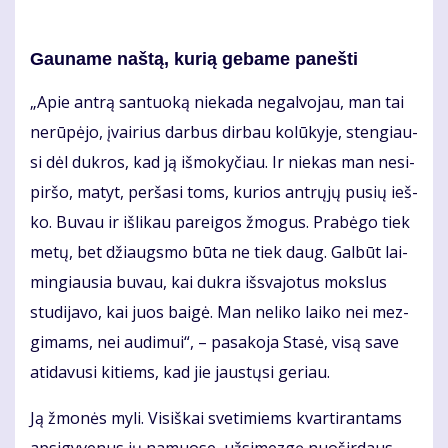
Gau­na­me naš­tą, ku­rią ge­ba­me pa­neš­ti
„Apie an­trą san­tuo­ką nie­ka­da ne­gal­vo­jau, man tai
ne­rū­pė­jo, įvai­rius dar­bus dir­bau ko­lū­ky­je, sten­giau­
si dėl duk­ros, kad ją iš­mo­ky­čiau. Ir nie­kas man ne­si­
pir­šo, ma­tyt, per­ša­si toms, ku­rios ant­rų­jų pu­sių ieš­
ko. Bu­vau ir iš­li­kau pa­rei­gos žmo­gus. Pra­bė­go tiek
me­tų, bet džiaugs­mo bū­ta ne tiek daug. Gal­būt lai­
min­giau­sia bu­vau, kai duk­ra iš­sva­jo­tus moks­lus
stu­di­ja­vo, kai juos bai­gė. Man ne­li­ko lai­ko nei mez­
gi­mams, nei au­di­mui“, – pa­sa­ko­ja Sta­sė, vi­są sa­ve
ati­da­vu­si ki­tiems, kad jie jaus­tų­si ge­riau.
Ją žmo­nės my­li. Vi­siš­kai sve­ti­miems kvar­ti­ran­tams