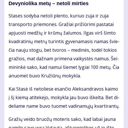
De­vy­nio­li­ka me­tų – ne­to­li mir­ties
Sta­sės so­dy­ba ne­to­li plen­to, ku­riuo zu­ja ir zu­ja
trans­por­to prie­mo­nės. Gra­žiai pri­žiū­ri­mi pa­sta­tai
ap­juos­ti me­džių ir krū­mų ža­lu­mos. Il­gas virš šim­to
kvad­ra­ti­nių met­rų tu­rin­tis gy­ve­na­ma­sis na­mas švie­
čia nau­ju sto­gu, bet tvo­ros – me­di­nės, to­dėl to­kios
gra­žios, mat daž­nam pri­me­na vai­kys­tės na­mus. Šei­
mi­nin­kė sa­ko, kad na­mui šie­met ly­giai 100 me­tų. Čia
anuo­met bu­vo Kru­žiū­nų mo­kyk­la.
Kai Sta­sė iš ne­to­lie­se esan­čio Alek­san­dra­vos kai­mo
į šį kie­mą ati­te­kė­jo, mo­kyk­la jau bu­vo iš­kel­ta. Bet di­
de­lia­me na­me bu­vo tuo­met va­di­na­mų­jų kvar­ti­ran­tų.
Gra­žių vei­do bruo­žų mo­te­ris sa­ko, kad la­bai jau­na
pa­mi­lo sa­vo vy­rą Vy­tau­tą, aš­tuo­nio­li­kos už jo iš­te­