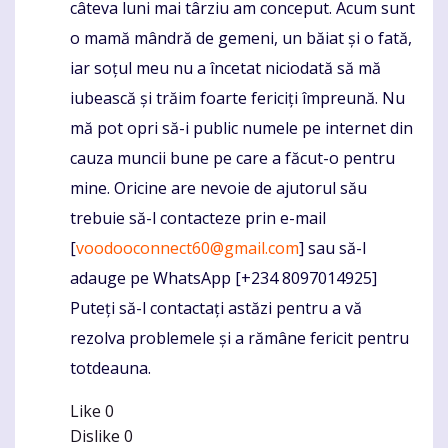
câteva luni mai târziu am conceput. Acum sunt
o mamă mândră de gemeni, un băiat și o fată,
iar soțul meu nu a încetat niciodată să mă
iubească și trăim foarte fericiți împreună. Nu
mă pot opri să-i public numele pe internet din
cauza muncii bune pe care a făcut-o pentru
mine. Oricine are nevoie de ajutorul său
trebuie să-l contacteze prin e-mail
[
voodooconnect60@gmail.com
] sau să-l
adauge pe WhatsApp [+234 8097014925]
Puteți să-l contactați astăzi pentru a vă
rezolva problemele și a rămâne fericit pentru
totdeauna.
Like
0
Dislike
0