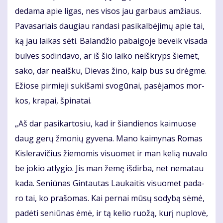
de­da­ma apie li­gas, nes vi­sos jau gar­baus am­žiaus.
Pa­va­sa­riais dau­giau ran­da­si pa­si­kal­bė­ji­mų apie tai,
ką jau lai­kas sė­ti. Ba­lan­džio pa­bai­go­je be­veik vi­sa­da
bul­ves so­din­da­vo, ar iš šio lai­ko ne­iš­kryps šie­met,
sa­ko, dar ne­aiš­ku, Die­vas ži­no, kaip bus su drėg­me.
Ežio­se pir­mie­ji su­ki­ša­mi svo­gū­nai, pa­sė­ja­mos mor­
kos, kra­pai, špi­na­tai.
„Aš dar pa­si­kar­to­siu, kad ir šian­die­nos kai­muo­se
daug ge­rų žmo­nių gy­ve­na. Ma­no kai­my­nas Ro­mas
Kis­le­ra­vi­čius žie­mo­mis vi­suo­met ir man ke­lią nu­va­lo
be jo­kio at­ly­gio. Jis man že­mę iš­dir­ba, net ne­ma­tau
ka­da. Se­niū­nas Gin­tau­tas Lau­kai­tis vi­suo­met pa­da­
ro tai, ko pra­šo­mas. Kai per­nai mū­sų so­dy­bą sė­mė,
pa­dė­ti se­niū­nas ėmė, ir tą ke­lio ruo­žą, ku­rį nu­plo­vė,