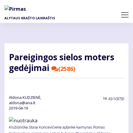
Pereiti
į
pagrindinį
ALYTAUS KRAŠTO LAIKRAŠTIS
turinį
Pa­rei­gin­gos sie­los mo­ters
ge­dė­ji­mai
(2586)
Aldona KUDZIENĖ,
Nr.
49 (13279)
aldona@ana.lt
2019-04-19
Kružiūniškę Stasę Kuncevičienę aplankė kaimynas Romas