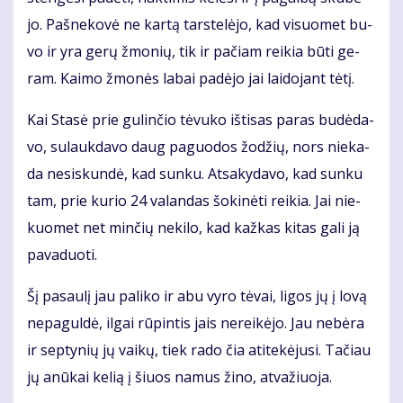
jo. Pa­šne­ko­vė ne kar­tą tars­te­lė­jo, kad vi­suo­met bu­
vo ir yra ge­rų žmo­nių, tik ir pa­čiam rei­kia bū­ti ge­
ram. Kai­mo žmo­nės la­bai pa­dė­jo jai lai­do­jant tė­tį.
Kai Sta­sė prie gu­lin­čio tė­vu­ko iš­ti­sas pa­ras bu­dė­da­
vo, su­lauk­da­vo daug pa­guo­dos žo­džių, nors nie­ka­
da ne­si­skun­dė, kad sun­ku. At­sa­ky­da­vo, kad sun­ku
tam, prie ku­rio 24 va­lan­das šo­ki­nė­ti rei­kia. Jai nie­
kuo­met net min­čių ne­ki­lo, kad kaž­kas ki­tas ga­li ją
pa­va­duo­ti.
Šį pa­sau­lį jau pa­li­ko ir abu vy­ro tė­vai, li­gos jų į lo­vą
ne­pa­gul­dė, il­gai rū­pin­tis jais ne­rei­kė­jo. Jau ne­bė­ra
ir sep­ty­nių jų vai­kų, tiek ra­do čia ati­te­kė­ju­si. Ta­čiau
jų anū­kai ke­lią į šiuos na­mus ži­no, at­va­žiuo­ja.