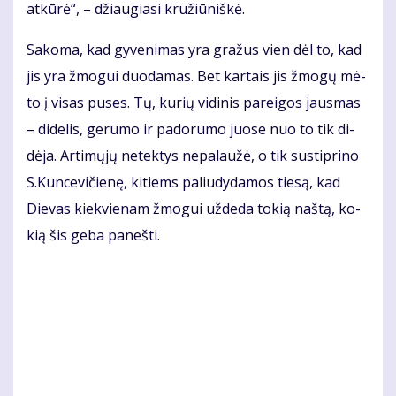
at­kū­rė“, – džiau­gia­si kru­žiū­niš­kė.
Sa­ko­ma, kad gy­ve­ni­mas yra gra­žus vien dėl to, kad
jis yra žmo­gui duo­da­mas. Bet kar­tais jis žmo­gų mė­
to į vi­sas pu­ses. Tų, ku­rių vi­di­nis pa­rei­gos jaus­mas
– di­de­lis, ge­ru­mo ir pa­do­ru­mo juo­se nuo to tik di­
dė­ja. Ar­ti­mų­jų ne­tek­tys ne­pa­lau­žė, o tik su­stip­ri­no
S.Kun­ce­vi­čie­nę, ki­tiems pa­liu­dy­da­mos tie­są, kad
Die­vas kiek­vie­nam žmo­gui už­de­da to­kią naš­tą, ko­
kią šis ge­ba pa­neš­ti.