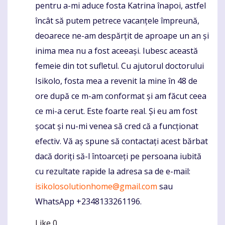
pentru a-mi aduce fosta Katrina înapoi, astfel
încât să putem petrece vacanțele împreună,
deoarece ne-am despărțit de aproape un an și
inima mea nu a fost aceeași. Iubesc această
femeie din tot sufletul. Cu ajutorul doctorului
Isikolo, fosta mea a revenit la mine în 48 de
ore după ce m-am conformat și am făcut ceea
ce mi-a cerut. Este foarte real. Și eu am fost
șocat și nu-mi venea să cred că a funcționat
efectiv. Vă aș spune să contactați acest bărbat
dacă doriți să-l întoarceți pe persoana iubită
cu rezultate rapide la adresa sa de e-mail:
isikolosolutionhome@gmail.com
sau
WhatsApp +2348133261196.
Like
0