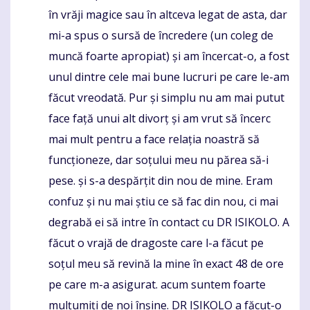
în vrăji magice sau în altceva legat de asta, dar
mi-a spus o sursă de încredere (un coleg de
muncă foarte apropiat) și am încercat-o, a fost
unul dintre cele mai bune lucruri pe care le-am
făcut vreodată. Pur și simplu nu am mai putut
face față unui alt divorț și am vrut să încerc
mai mult pentru a face relația noastră să
funcționeze, dar soțului meu nu părea să-i
pese. și s-a despărțit din nou de mine. Eram
confuz și nu mai știu ce să fac din nou, ci mai
degrabă ei să intre în contact cu DR ISIKOLO. A
făcut o vrajă de dragoste care l-a făcut pe
soțul meu să revină la mine în exact 48 de ore
pe care m-a asigurat. acum suntem foarte
mulțumiți de noi înșine. DR ISIKOLO a făcut-o