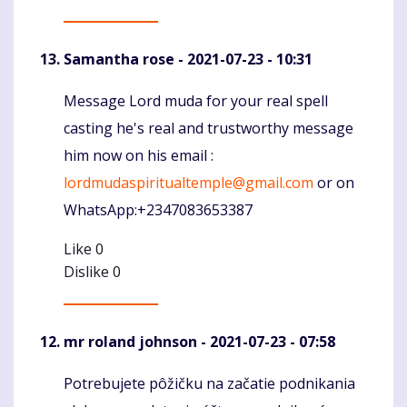
Samantha rose
- 2021-07-23 - 10:31
Message Lord muda for your real spell
Komentaras
casting he's real and trustworthy message
him now on his email :
lordmudaspiritualtemple@gmail.com
or on
WhatsApp:+2347083653387
Like
0
Dislike
0
mr roland johnson
- 2021-07-23 - 07:58
Potrebujete pôžičku na začatie podnikania
Komentaras