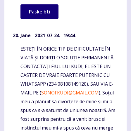
Jane
- 2021-07-24 - 19:44
ESTEȚI ÎN ORICE TIP DE DIFICULTATE ÎN
Komentaras
VIAȚĂ ȘI DORIȚI O SOLUȚIE PERMANENTĂ,
CONTACTAȚI FIUL LUI KUDI, EL ESTE UN
CASTER DE VRAIE FOARTE PUTERNIC CU
WHATSAPP (234 08108149120), SAU VIA E-
MAIL PE (
SONOFKUDI@GMAIL.COM
). Soțul
meu a plănuit să divorțeze de mine și mi-a
spus că s-a săturat de uniunea noastră. Am
fost surprins pentru că a venit brusc și
instinctul meu mi-a spus că ceva nu merge