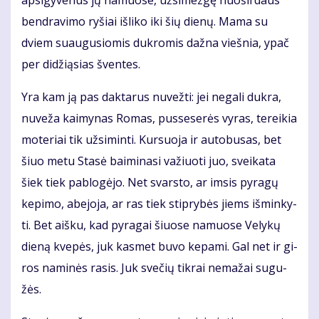
ap­si­gy­ve­nus jų na­muo­se, už­si­mez­gę nuo­šir­daus
ben­dra­vi­mo ry­šiai iš­li­ko iki šių die­nų. Ma­ma su
dviem su­au­gu­sio­mis duk­ro­mis daž­na vieš­nia, ypač
per di­dži­ą­sias šven­tes.
Yra kam ją pas dak­ta­rus nu­vež­ti: jei ne­ga­li duk­ra,
nu­ve­ža kai­my­nas Ro­mas, pus­se­se­rės vy­ras, te­rei­kia
mo­te­riai tik už­si­min­ti. Kur­suo­ja ir au­to­bu­sas, bet
šiuo me­tu Sta­sė bai­mi­na­si va­žiuo­ti juo, svei­ka­ta
šiek tiek pa­blo­gė­jo. Net svars­to, ar im­sis py­ra­gų
ke­pi­mo, abe­jo­ja, ar ras tiek stip­ry­bės jiems iš­min­ky­
ti. Bet aiš­ku, kad py­ra­gai šiuo­se na­muo­se Ve­ly­kų
die­ną kve­pės, juk kas­met bu­vo ke­pa­mi. Gal net ir gi­
ros na­mi­nės ra­sis. Juk sve­čių tik­rai ne­ma­žai su­gu­
žės.