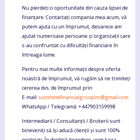
Nu pierdeți o oportunitate din cauza lipsei de
finanțare. Contactați compania mea acum, vă
putem ajuta cu un împrumut, deoarece am
ajutat numeroase persoane și organizații care
s-au confruntat cu dificultăți financiare în
întreaga lume.
Pentru mai multe informații despre oferta
noastră de împrumut, vă rugăm să ne trimiteți
cererea dvs. de împrumut prin
E-mail:
sunshinefinancialgroupinc@gmail.com
WhatsApp / Telegramă: +447903159998
Intermediarii / Consultanții / Brokerii sunt
bineveniți să își aducă clienții și sunt 100%
protejați. În deplină încredere, vom lucra