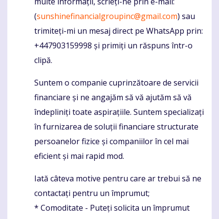
multe informații, scrieți-ne prin e-mail:
(
sunshinefinancialgroupinc@gmail.com
) sau
trimiteți-mi un mesaj direct pe WhatsApp prin:
+447903159998 și primiți un răspuns într-o
clipă.
Suntem o companie cuprinzătoare de servicii
financiare și ne angajăm să vă ajutăm să vă
îndepliniți toate aspirațiile. Suntem specializați
în furnizarea de soluții financiare structurate
persoanelor fizice și companiilor în cel mai
eficient și mai rapid mod.
Iată câteva motive pentru care ar trebui să ne
contactați pentru un împrumut;
* Comoditate - Puteți solicita un împrumut