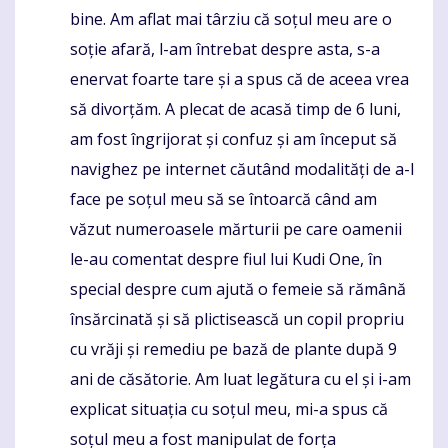
bine. Am aflat mai târziu că soțul meu are o
soție afară, l-am întrebat despre asta, s-a
enervat foarte tare și a spus că de aceea vrea
să divorțăm. A plecat de acasă timp de 6 luni,
am fost îngrijorat și confuz și am început să
navighez pe internet căutând modalități de a-l
face pe soțul meu să se întoarcă când am
văzut numeroasele mărturii pe care oamenii
le-au comentat despre fiul lui Kudi One, în
special despre cum ajută o femeie să rămână
însărcinată și să plictisească un copil propriu
cu vrăji și remediu pe bază de plante după 9
ani de căsătorie. Am luat legătura cu el și i-am
explicat situația cu soțul meu, mi-a spus că
soțul meu a fost manipulat de forța