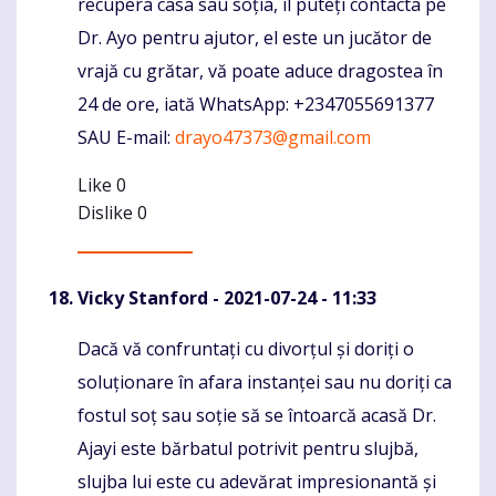
recupera casa sau soția, îl puteți contacta pe
Dr. Ayo pentru ajutor, el este un jucător de
vrajă cu grătar, vă poate aduce dragostea în
24 de ore, iată WhatsApp: +2347055691377
SAU E-mail:
drayo47373@gmail.com
Like
0
Dislike
0
Vicky Stanford
- 2021-07-24 - 11:33
Dacă vă confruntați cu divorțul și doriți o
Komentaras
soluționare în afara instanței sau nu doriți ca
fostul soț sau soție să se întoarcă acasă Dr.
Ajayi este bărbatul potrivit pentru slujbă,
slujba lui este cu adevărat impresionantă și