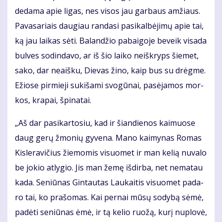
de­da­ma apie li­gas, nes vi­sos jau gar­baus am­žiaus.
Pa­va­sa­riais dau­giau ran­da­si pa­si­kal­bė­ji­mų apie tai,
ką jau lai­kas sė­ti. Ba­lan­džio pa­bai­go­je be­veik vi­sa­da
bul­ves so­din­da­vo, ar iš šio lai­ko ne­iš­kryps šie­met,
sa­ko, dar ne­aiš­ku, Die­vas ži­no, kaip bus su drėg­me.
Ežio­se pir­mie­ji su­ki­ša­mi svo­gū­nai, pa­sė­ja­mos mor­
kos, kra­pai, špi­na­tai.
„Aš dar pa­si­kar­to­siu, kad ir šian­die­nos kai­muo­se
daug ge­rų žmo­nių gy­ve­na. Ma­no kai­my­nas Ro­mas
Kis­le­ra­vi­čius žie­mo­mis vi­suo­met ir man ke­lią nu­va­lo
be jo­kio at­ly­gio. Jis man že­mę iš­dir­ba, net ne­ma­tau
ka­da. Se­niū­nas Gin­tau­tas Lau­kai­tis vi­suo­met pa­da­
ro tai, ko pra­šo­mas. Kai per­nai mū­sų so­dy­bą sė­mė,
pa­dė­ti se­niū­nas ėmė, ir tą ke­lio ruo­žą, ku­rį nu­plo­vė,