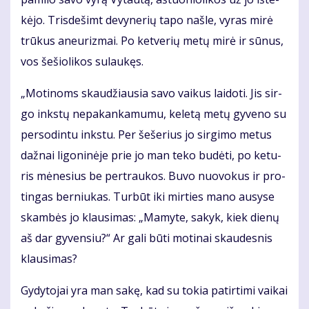
kė­jo. Tris­de­šimt de­vy­ne­rių ta­po naš­le, vy­ras mi­rė
trū­kus aneu­riz­mai. Po ket­ve­rių me­tų mi­rė ir sū­nus,
vos še­šio­li­kos su­lau­kęs.
„Mo­ti­noms skau­džiau­sia sa­vo vai­kus lai­do­ti. Jis sir­
go inks­tų ne­pa­kan­ka­mu­mu, ke­le­tą me­tų gy­ve­no su
per­so­din­tu inks­tu. Per še­še­rius jo sir­gi­mo me­tus
daž­nai li­go­ni­nė­je prie jo man te­ko bu­dė­ti, po ke­tu­
ris mė­ne­sius be per­trau­kos. Bu­vo nuo­vo­kus ir pro­
tin­gas ber­niu­kas. Tur­būt iki mir­ties ma­no au­sy­se
skam­bės jo klau­si­mas: „Ma­my­te, sa­kyk, kiek die­nų
aš dar gy­ven­siu?“ Ar ga­li bū­ti mo­ti­nai skau­des­nis
klau­si­mas?
Gy­dy­to­jai yra man sa­kę, kad su to­kia pa­tir­ti­mi vai­kai