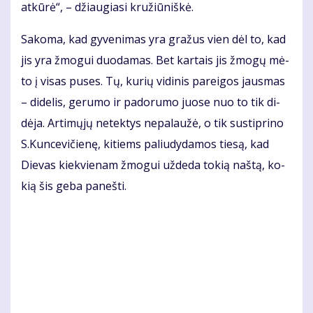
at­kū­rė“, – džiau­gia­si kru­žiū­niš­kė.
Sa­ko­ma, kad gy­ve­ni­mas yra gra­žus vien dėl to, kad
jis yra žmo­gui duo­da­mas. Bet kar­tais jis žmo­gų mė­
to į vi­sas pu­ses. Tų, ku­rių vi­di­nis pa­rei­gos jaus­mas
– di­de­lis, ge­ru­mo ir pa­do­ru­mo juo­se nuo to tik di­
dė­ja. Ar­ti­mų­jų ne­tek­tys ne­pa­lau­žė, o tik su­stip­ri­no
S.Kun­ce­vi­čie­nę, ki­tiems pa­liu­dy­da­mos tie­są, kad
Die­vas kiek­vie­nam žmo­gui už­de­da to­kią naš­tą, ko­
kią šis ge­ba pa­neš­ti.