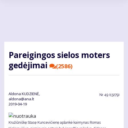
Pereiti
į
pagrindinį
turinį
Pa­rei­gin­gos sie­los mo­ters
ge­dė­ji­mai
(2586)
Aldona KUDZIENĖ,
Nr.
49 (13279)
aldona@ana.lt
2019-04-19
Kružiūniškę Stasę Kuncevičienę aplankė kaimynas Romas