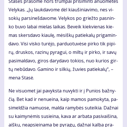
Sta­sės pra­šo­me nors trum­pai pri­si­min­ti anuo­me­tes
Ve­ly­kas. „Jų lauk­da­vo­me dėl kiau­ši­nia­vi­mo, nes vi­
so­kių par­si­neš­da­vo­me. Ve­ly­kos po griež­to pas­nin­
ko bu­vo la­bai mie­las lai­kas. Be­veik kiek­vie­nas kie­
mas skers­da­vo kiau­lę, mė­siš­kų pa­tie­ka­lų pri­ga­min­
da­vo. Vi­si vis­ko tu­rė­jo, par­duo­tu­vė­se pir­ko tik pi­pi­
rų, drus­kos, ra­zi­nų py­ra­gui, o mil­tų ir pir­ko, ir sa­vų
pa­si­mal­da­vo, gi­ros da­ry­da­vo to­kios, nuo ku­rios gir­
tų ne­bū­da­vo. Ga­mi­no ir sil­kių, žu­vies pa­tie­ka­lų“, –
me­na Sta­sė.
Ne vi­suo­met jai pa­vyks­ta nu­vyk­ti ir į Pu­nios baž­ny­
čią. Bet kad ir ne­nu­ei­na, kaip ma­mos pa­mo­ky­ta, pa­
si­mel­džia na­muo­se, mal­da ra­my­bės su­tei­kia. Daž­nai
su kai­my­nė­mis su­si­ei­na, ka­va ar ar­ba­ta pa­si­vai­ši­na,
aiš­ku, neap­si­ei­na­ma be py­ra­gų, daž­nai kal­ba pra­