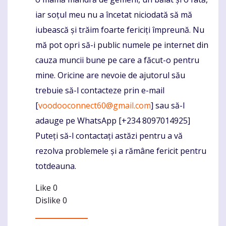
iar soțul meu nu a încetat niciodată să mă
iubească și trăim foarte fericiți împreună. Nu
mă pot opri să-i public numele pe internet din
cauza muncii bune pe care a făcut-o pentru
mine. Oricine are nevoie de ajutorul său
trebuie să-l contacteze prin e-mail
[
voodooconnect60@gmail.com
] sau să-l
adauge pe WhatsApp [+234 8097014925]
Puteți să-l contactați astăzi pentru a vă
rezolva problemele și a rămâne fericit pentru
totdeauna.
Like
0
Dislike
0