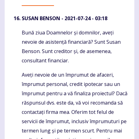
SUSAN BENSON
- 2021-07-24 - 03:18
Bună ziua Doamnelor și domnilor, aveți
Komentaras
nevoie de asistență financiară? Sunt Susan
Benson. Sunt creditor și, de asemenea,
consultant financiar.
Aveți nevoie de un împrumut de afaceri,
împrumut personal, credit ipotecar sau un
împrumut pentru a vă finaliza proiectul? Dacă
răspunsul dvs. este da, vă voi recomanda să
contactați firma mea. Oferim tot felul de
servicii de împrumut, inclusiv împrumuturi pe
termen lung și pe termen scurt. Pentru mai