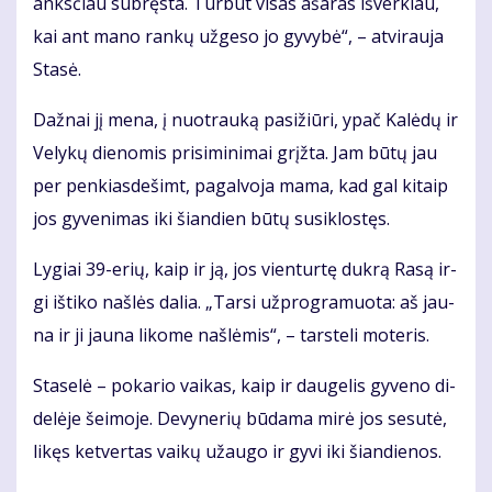
anks­čiau su­bręs­ta. Tur­būt vi­sas aša­ras iš­ver­kiau,
kai ant ma­no ran­kų už­ge­so jo gy­vy­bė“, – at­vi­rau­ja
Sta­sė.
Daž­nai jį me­na, į nuo­trau­ką pa­si­žiū­ri, ypač Ka­lė­dų ir
Ve­ly­kų die­no­mis pri­si­mi­ni­mai grįž­ta. Jam bū­tų jau
per pen­kias­de­šimt, pa­gal­vo­ja ma­ma, kad gal ki­taip
jos gy­ve­ni­mas iki šian­dien bū­tų su­si­klos­tęs.
Ly­giai 39-erių, kaip ir ją, jos vien­tur­tę duk­rą Ra­są ir­
gi iš­ti­ko naš­lės da­lia. „Tar­si už­prog­ra­muo­ta: aš jau­
na ir ji jau­na li­ko­me naš­lė­mis“, – tars­te­li mo­te­ris.
Sta­se­lė – po­ka­rio vai­kas, kaip ir dau­ge­lis gy­ve­no di­
de­lė­je šei­mo­je. De­vy­ne­rių bū­da­ma mi­rė jos se­su­tė,
li­kęs ket­ver­tas vai­kų už­au­go ir gy­vi iki šian­die­nos.