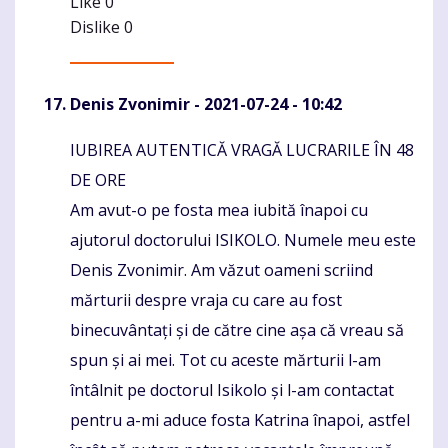
Like
0
Dislike
0
Denis Zvonimir
- 2021-07-24 - 10:42
IUBIREA AUTENTICĂ VRAGĂ LUCRARILE ÎN 48
Komentaras
DE ORE
Am avut-o pe fosta mea iubită înapoi cu
ajutorul doctorului ISIKOLO. Numele meu este
Denis Zvonimir. Am văzut oameni scriind
mărturii despre vraja cu care au fost
binecuvântați și de către cine așa că vreau să
spun și ai mei. Tot cu aceste mărturii l-am
întâlnit pe doctorul Isikolo și l-am contactat
pentru a-mi aduce fosta Katrina înapoi, astfel