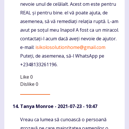
nevoie unul de celălalt. Acest om este pentru
REAL și pentru bine. el vă poate ajuta, de
asemenea, să vă remediați relația ruptă. L-am
avut pe soțul meu înapoi! A fost ca un miracol.
contactați-l acum dacă aveți nevoie de ajutor.
e-mail:
isikolosolutionhome@gmail.com
Puteți, de asemenea, să-l WhatsApp pe
+2348133261196.
Like
0
Dislike
0
Tanya Monroe
- 2021-07-23 - 10:47
Vreau ca lumea să cunoască o persoană
Komentaras
grozavă pe care majoritatea oamenilor o