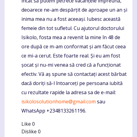
încât să putem petrece vacanțele împreună,
deoarece ne-am despărțit de aproape un an și
inima mea nu a fost aceeași. Iubesc această
femeie din tot sufletul. Cu ajutorul doctorului
Isikolo, fosta mea a revenit la mine în 48 de
ore după ce m-am conformat și am făcut ceea
ce mi-a cerut. Este foarte real. Și eu am fost
șocat și nu-mi venea să cred că a funcționat
efectiv. Vă aș spune să contactați acest bărbat
dacă doriți să-l întoarceți pe persoana iubită
cu rezultate rapide la adresa sa de e-mail:
isikolosolutionhome@gmail.com
sau
WhatsApp +2348133261196.
Like
0
Dislike
0