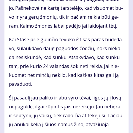
jo. Pa­šne­ko­vė ne kar­tą tars­te­lė­jo, kad vi­suo­met bu­
vo ir yra ge­rų žmo­nių, tik ir pa­čiam rei­kia bū­ti ge­
ram. Kai­mo žmo­nės la­bai pa­dė­jo jai lai­do­jant tė­tį.
Kai Sta­sė prie gu­lin­čio tė­vu­ko iš­ti­sas pa­ras bu­dė­da­
vo, su­lauk­da­vo daug pa­guo­dos žo­džių, nors nie­ka­
da ne­si­skun­dė, kad sun­ku. At­sa­ky­da­vo, kad sun­ku
tam, prie ku­rio 24 va­lan­das šo­ki­nė­ti rei­kia. Jai nie­
kuo­met net min­čių ne­ki­lo, kad kaž­kas ki­tas ga­li ją
pa­va­duo­ti.
Šį pa­sau­lį jau pa­li­ko ir abu vy­ro tė­vai, li­gos jų į lo­vą
ne­pa­gul­dė, il­gai rū­pin­tis jais ne­rei­kė­jo. Jau ne­bė­ra
ir sep­ty­nių jų vai­kų, tiek ra­do čia ati­te­kė­ju­si. Ta­čiau
jų anū­kai ke­lią į šiuos na­mus ži­no, at­va­žiuo­ja.