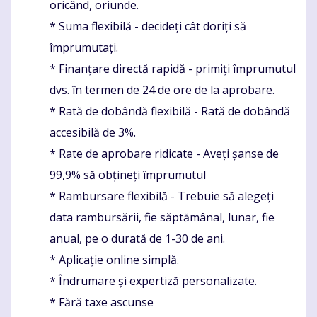
oricând, oriunde.
* Suma flexibilă - decideți cât doriți să
împrumutați.
* Finanțare directă rapidă - primiți împrumutul
dvs. în termen de 24 de ore de la aprobare.
* Rată de dobândă flexibilă - Rată de dobândă
accesibilă de 3%.
* Rate de aprobare ridicate - Aveți șanse de
99,9% să obțineți împrumutul
* Rambursare flexibilă - Trebuie să alegeți
data rambursării, fie săptămânal, lunar, fie
anual, pe o durată de 1-30 de ani.
* Aplicație online simplă.
* Îndrumare și expertiză personalizate.
* Fără taxe ascunse