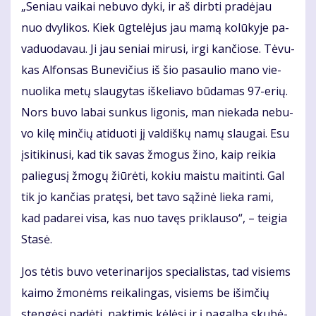
„Se­niau vai­kai ne­bu­vo dy­ki, ir aš dirb­ti pra­dė­jau
nuo dvy­li­kos. Kiek ūg­te­lė­jus jau ma­mą ko­lū­ky­je pa­
va­duo­da­vau. Ji jau se­niai mi­ru­si, ir­gi kan­čio­se. Tė­vu­
kas Al­fon­sas Bu­ne­vi­čius iš šio pa­sau­lio ma­no vie­
nuo­li­ka me­tų slau­gy­tas iš­ke­lia­vo bū­da­mas 97-erių.
Nors bu­vo la­bai sun­kus li­go­nis, man nie­ka­da ne­bu­
vo ki­lę min­čių ati­duo­ti jį val­diš­kų na­mų slau­gai. Esu
įsi­ti­ki­nu­si, kad tik sa­vas žmo­gus ži­no, kaip rei­kia
pa­lie­gu­sį žmo­gų žiū­rė­ti, ko­kiu mais­tu mai­tin­ti. Gal
tik jo kan­čias pra­tę­si, bet ta­vo są­ži­nė lie­ka ra­mi,
kad pa­da­rei vi­sa, kas nuo ta­vęs pri­klau­so“, – tei­gia
Sta­sė.
Jos tė­tis bu­vo ve­te­ri­na­ri­jos spe­cia­lis­tas, tad vi­siems
kai­mo žmo­nėms rei­ka­lin­gas, vi­siems be iš­im­čių
sten­gė­si pa­dė­ti, nak­ti­mis kė­lė­si ir į pa­gal­bą sku­bė­