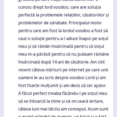
cunosc drept lord voodoo, care are soluția
perfectă la problemele relațiilor, căsătoriilor și
problemelor de sănătate. Principalul motiv
pentru care am fost la lordul voodoo a fost să
caut o soluție pentru a-l aduce înapoi pe soțul
meu și să rămân însărcinată pentru că soțul
meu m-a părăsit pentru că nu puteam rămâne
însărcinată după 14 ani de căsătorie. Am citit
recent câteva mărturii pe internet pe care unii
oameni le-au scris despre voodoo Lord și am
fost foarte mulțumit și am decis să cer ajutor.
A făcut perfect treaba făcându-l pe soțul meu
să se întoarcă la mine și să-mi ceară iertare,
câteva luni mai târziu am conceput. Acum sunt
o mamă mândră de gemeni, un băiat și o fată,