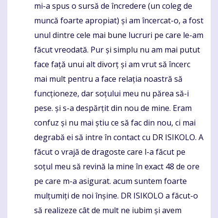
mi-a spus o sursă de încredere (un coleg de
muncă foarte apropiat) și am încercat-o, a fost
unul dintre cele mai bune lucruri pe care le-am
făcut vreodată. Pur și simplu nu am mai putut
face față unui alt divorț și am vrut să încerc
mai mult pentru a face relația noastră să
funcționeze, dar soțului meu nu părea să-i
pese. și s-a despărțit din nou de mine. Eram
confuz și nu mai știu ce să fac din nou, ci mai
degrabă ei să intre în contact cu DR ISIKOLO. A
făcut o vrajă de dragoste care l-a făcut pe
soțul meu să revină la mine în exact 48 de ore
pe care m-a asigurat. acum suntem foarte
mulțumiți de noi înșine. DR ISIKOLO a făcut-o
să realizeze cât de mult ne iubim și avem