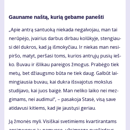
Gau­na­me naš­tą, ku­rią ge­ba­me pa­neš­ti
„Apie an­trą san­tuo­ką nie­ka­da ne­gal­vo­jau, man tai
ne­rū­pė­jo, įvai­rius dar­bus dir­bau ko­lū­ky­je, sten­giau­
si dėl duk­ros, kad ją iš­mo­ky­čiau. Ir nie­kas man ne­si­
pir­šo, ma­tyt, per­ša­si toms, ku­rios ant­rų­jų pu­sių ieš­
ko. Bu­vau ir iš­li­kau pa­rei­gos žmo­gus. Pra­bė­go tiek
me­tų, bet džiaugs­mo bū­ta ne tiek daug. Gal­būt lai­
min­giau­sia bu­vau, kai duk­ra iš­sva­jo­tus moks­lus
stu­di­ja­vo, kai juos bai­gė. Man ne­li­ko lai­ko nei mez­
gi­mams, nei au­di­mui“, – pa­sa­ko­ja Sta­sė, vi­są sa­ve
ati­da­vu­si ki­tiems, kad jie jaus­tų­si ge­riau.
Ją žmo­nės my­li. Vi­siš­kai sve­ti­miems kvar­ti­ran­tams