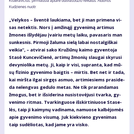
Kisleravičius, pirmiausia aptarė bulviasodžio reikalus. Aldonos
Kudzienes nuotr.
„Ve­ly­kos – šven­tė lau­kia­ma, bet ji man pri­me­na vi­
sas ne­tek­tis. Nors į am­ži­ną­jį gy­ve­ni­mą ar­ti­mus
žmo­nes iš­ly­dė­jau įvai­riu me­tų lai­ku, pa­va­sa­ris man
sun­kes­nis. Pir­mo­ji ža­lu­ma sie­lą la­bai nos­tal­giš­kai
vei­kia“, – at­vi­rai sa­ko Kru­žiū­nų kai­mo gy­ven­to­ja
Sta­sė Kun­ce­vi­čie­nė, ar­ti­mų žmo­nių slau­gai sky­ru­si
de­vy­nio­li­ka me­tų. Ji, kaip ir vi­si, su­pran­ta, kad mū­
sų fi­zi­nio gy­ve­ni­mo baig­tis – mir­tis. Bet net ir ta­da,
kai mirš­ta il­gai sir­gęs as­muo, ar­ti­mie­siems pra­si­de­
da ne­leng­vas ge­du­lo me­tas. Ne tik pra­ran­da­mas
žmo­gus, bet ir iš­si­de­ri­na nu­si­sto­vė­ju­si tvar­ka, gy­
ve­ni­mo rit­mas. Tvar­kin­guo­se iš­skir­ti­niuo­se Sta­se­
lės, taip ji kai­my­nų va­di­na­ma, na­muo­se kal­bė­jo­mės
apie gy­ve­ni­mo vi­su­mą. Juk kiek­vie­no gy­ve­ni­mas
taip su­dė­lio­tas, kad ja­me yra vis­ko.