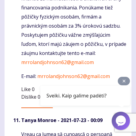
financovania podnikania. Ponúkame tiež
pôžičky fyzickým osobám, firmám a
právnickým osobám za 3% úrokovú sadzbu.
Poskytujem pôžičku vážne zmýšľajúcim
ľuďom, ktorí majú záujem o pôžičku, v prípade
záujmu kontaktujte tento e-mail:
mrrolandjohnson62@gmail.com
E-mail:
mrrolandjohnson62@gmail.com
Like
0
Sveiki. Kaip galime padėti?
Dislike
0
Tanya Monroe
- 2021-07-23 - 00:09
Vreau ca lumea să cunoască o persoană
Komentaras