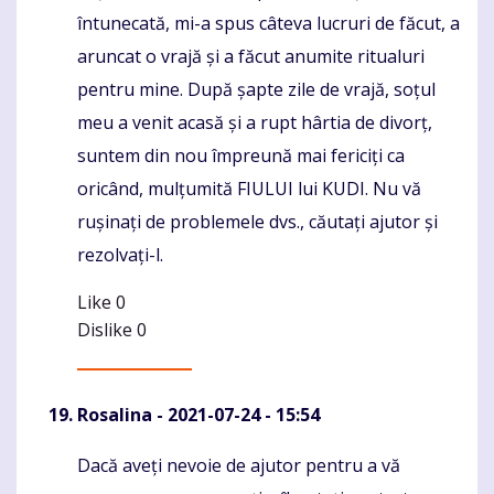
întunecată, mi-a spus câteva lucruri de făcut, a
aruncat o vrajă și a făcut anumite ritualuri
pentru mine. După șapte zile de vrajă, soțul
meu a venit acasă și a rupt hârtia de divorț,
suntem din nou împreună mai fericiți ca
oricând, mulțumită FIULUI lui KUDI. Nu vă
rușinați de problemele dvs., căutați ajutor și
rezolvați-l.
Like
0
Dislike
0
Rosalina
- 2021-07-24 - 15:54
Dacă aveți nevoie de ajutor pentru a vă
Komentaras