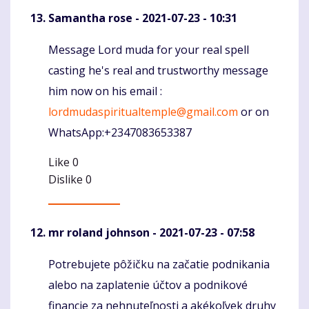
Samantha rose
- 2021-07-23 - 10:31
Message Lord muda for your real spell
Komentaras
casting he's real and trustworthy message
him now on his email :
lordmudaspiritualtemple@gmail.com
or on
WhatsApp:+2347083653387
Like
0
Dislike
0
mr roland johnson
- 2021-07-23 - 07:58
Potrebujete pôžičku na začatie podnikania
Komentaras
alebo na zaplatenie účtov a podnikové
financie za nehnuteľnosti a akékoľvek druhy