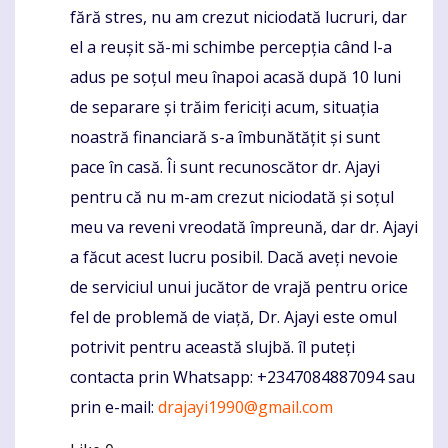
fără stres, nu am crezut niciodată lucruri, dar
el a reușit să-mi schimbe percepția când l-a
adus pe soțul meu înapoi acasă după 10 luni
de separare și trăim fericiți acum, situația
noastră financiară s-a îmbunătățit și sunt
pace în casă. Îi sunt recunoscător dr. Ajayi
pentru că nu m-am crezut niciodată și soțul
meu va reveni vreodată împreună, dar dr. Ajayi
a făcut acest lucru posibil. Dacă aveți nevoie
de serviciul unui jucător de vrajă pentru orice
fel de problemă de viață, Dr. Ajayi este omul
potrivit pentru această slujbă. îl puteți
contacta prin Whatsapp: +2347084887094 sau
prin e-mail:
drajayi1990@gmail.com