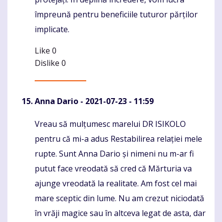
împreună pentru beneficiile tuturor părților
implicate.
Like
0
Dislike
0
Anna Dario
- 2021-07-23 - 11:59
Vreau să mulțumesc marelui DR ISIKOLO
Komentaras
pentru că mi-a adus Restabilirea relației mele
rupte. Sunt Anna Dario și nimeni nu m-ar fi
putut face vreodată să cred că Mărturia va
ajunge vreodată la realitate. Am fost cel mai
mare sceptic din lume. Nu am crezut niciodată
în vrăji magice sau în altceva legat de asta, dar