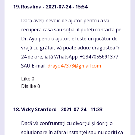
Rosalina
- 2021-07-24 - 15:54
Dacă aveți nevoie de ajutor pentru a vă
Komentaras
recupera casa sau soția, îl puteți contacta pe
Dr. Ayo pentru ajutor, el este un jucător de
vrajă cu grătar, vă poate aduce dragostea în
24 de ore, iată WhatsApp: +2347055691377
SAU E-mail:
drayo47373@gmail.com
Like
0
Dislike
0
Vicky Stanford
- 2021-07-24 - 11:33
Dacă vă confruntați cu divorțul și doriți o
Komentaras
soluționare în afara instanței sau nu doriți ca