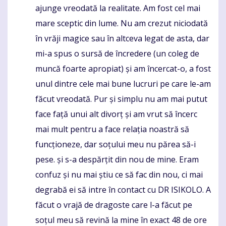
ajunge vreodată la realitate. Am fost cel mai
mare sceptic din lume. Nu am crezut niciodată
în vrăji magice sau în altceva legat de asta, dar
mi-a spus o sursă de încredere (un coleg de
muncă foarte apropiat) și am încercat-o, a fost
unul dintre cele mai bune lucruri pe care le-am
făcut vreodată. Pur și simplu nu am mai putut
face față unui alt divorț și am vrut să încerc
mai mult pentru a face relația noastră să
funcționeze, dar soțului meu nu părea să-i
pese. și s-a despărțit din nou de mine. Eram
confuz și nu mai știu ce să fac din nou, ci mai
degrabă ei să intre în contact cu DR ISIKOLO. A
făcut o vrajă de dragoste care l-a făcut pe
soțul meu să revină la mine în exact 48 de ore