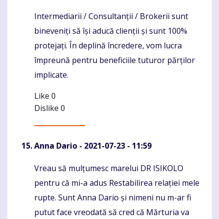
Intermediarii / Consultanții / Brokerii sunt
bineveniți să își aducă clienții și sunt 100%
protejați. În deplină încredere, vom lucra
împreună pentru beneficiile tuturor părților
implicate.
Like
0
Dislike
0
Anna Dario
- 2021-07-23 - 11:59
Vreau să mulțumesc marelui DR ISIKOLO
Komentaras
pentru că mi-a adus Restabilirea relației mele
rupte. Sunt Anna Dario și nimeni nu m-ar fi
putut face vreodată să cred că Mărturia va