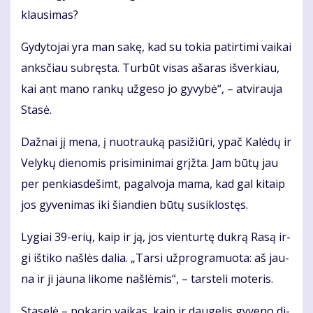
klau­si­mas?
Gy­dy­to­jai yra man sa­kę, kad su to­kia pa­tir­ti­mi vai­kai
anks­čiau su­bręs­ta. Tur­būt vi­sas aša­ras iš­ver­kiau,
kai ant ma­no ran­kų už­ge­so jo gy­vy­bė“, – at­vi­rau­ja
Sta­sė.
Daž­nai jį me­na, į nuo­trau­ką pa­si­žiū­ri, ypač Ka­lė­dų ir
Ve­ly­kų die­no­mis pri­si­mi­ni­mai grįž­ta. Jam bū­tų jau
per pen­kias­de­šimt, pa­gal­vo­ja ma­ma, kad gal ki­taip
jos gy­ve­ni­mas iki šian­dien bū­tų su­si­klos­tęs.
Ly­giai 39-erių, kaip ir ją, jos vien­tur­tę duk­rą Ra­są ir­
gi iš­ti­ko naš­lės da­lia. „Tar­si už­prog­ra­muo­ta: aš jau­
na ir ji jau­na li­ko­me naš­lė­mis“, – tars­te­li mo­te­ris.
Sta­se­lė – po­ka­rio vai­kas, kaip ir dau­ge­lis gy­ve­no di­