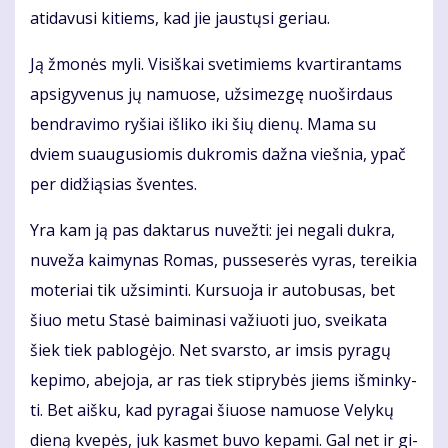
ati­da­vu­si ki­tiems, kad jie jaus­tų­si ge­riau.
Ją žmo­nės my­li. Vi­siš­kai sve­ti­miems kvar­ti­ran­tams
ap­si­gy­ve­nus jų na­muo­se, už­si­mez­gę nuo­šir­daus
ben­dra­vi­mo ry­šiai iš­li­ko iki šių die­nų. Ma­ma su
dviem su­au­gu­sio­mis duk­ro­mis daž­na vieš­nia, ypač
per di­dži­ą­sias šven­tes.
Yra kam ją pas dak­ta­rus nu­vež­ti: jei ne­ga­li duk­ra,
nu­ve­ža kai­my­nas Ro­mas, pus­se­se­rės vy­ras, te­rei­kia
mo­te­riai tik už­si­min­ti. Kur­suo­ja ir au­to­bu­sas, bet
šiuo me­tu Sta­sė bai­mi­na­si va­žiuo­ti juo, svei­ka­ta
šiek tiek pa­blo­gė­jo. Net svars­to, ar im­sis py­ra­gų
ke­pi­mo, abe­jo­ja, ar ras tiek stip­ry­bės jiems iš­min­ky­
ti. Bet aiš­ku, kad py­ra­gai šiuo­se na­muo­se Ve­ly­kų
die­ną kve­pės, juk kas­met bu­vo ke­pa­mi. Gal net ir gi­