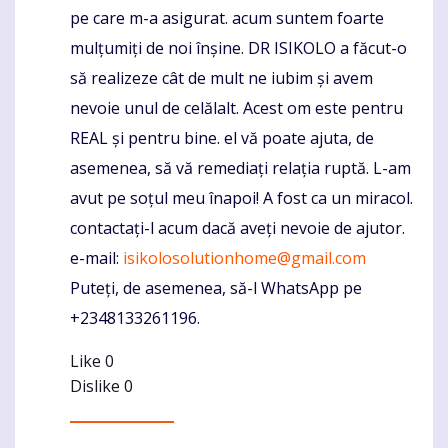
pe care m-a asigurat. acum suntem foarte
mulțumiți de noi înșine. DR ISIKOLO a făcut-o
să realizeze cât de mult ne iubim și avem
nevoie unul de celălalt. Acest om este pentru
REAL și pentru bine. el vă poate ajuta, de
asemenea, să vă remediați relația ruptă. L-am
avut pe soțul meu înapoi! A fost ca un miracol.
contactați-l acum dacă aveți nevoie de ajutor.
e-mail:
isikolosolutionhome@gmail.com
Puteți, de asemenea, să-l WhatsApp pe
+2348133261196.
Like
0
Dislike
0