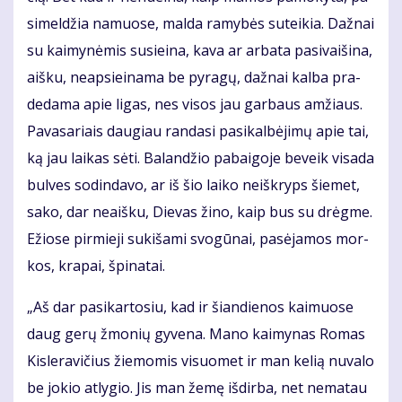
si­mel­džia na­muo­se, mal­da ra­my­bės su­tei­kia. Daž­nai
su kai­my­nė­mis su­si­ei­na, ka­va ar ar­ba­ta pa­si­vai­ši­na,
aiš­ku, neap­si­ei­na­ma be py­ra­gų, daž­nai kal­ba pra­
de­da­ma apie li­gas, nes vi­sos jau gar­baus am­žiaus.
Pa­va­sa­riais dau­giau ran­da­si pa­si­kal­bė­ji­mų apie tai,
ką jau lai­kas sė­ti. Ba­lan­džio pa­bai­go­je be­veik vi­sa­da
bul­ves so­din­da­vo, ar iš šio lai­ko ne­iš­kryps šie­met,
sa­ko, dar ne­aiš­ku, Die­vas ži­no, kaip bus su drėg­me.
Ežio­se pir­mie­ji su­ki­ša­mi svo­gū­nai, pa­sė­ja­mos mor­
kos, kra­pai, špi­na­tai.
„Aš dar pa­si­kar­to­siu, kad ir šian­die­nos kai­muo­se
daug ge­rų žmo­nių gy­ve­na. Ma­no kai­my­nas Ro­mas
Kis­le­ra­vi­čius žie­mo­mis vi­suo­met ir man ke­lią nu­va­lo
be jo­kio at­ly­gio. Jis man že­mę iš­dir­ba, net ne­ma­tau