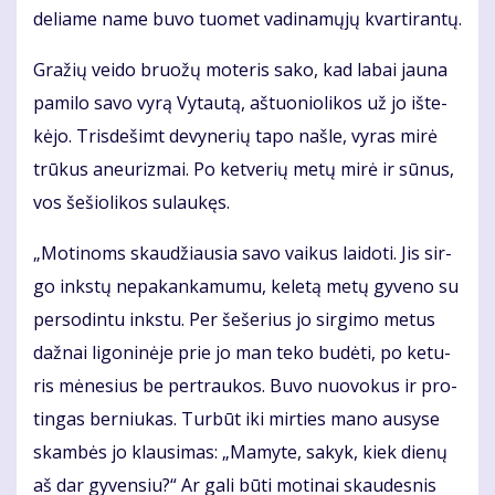
de­lia­me na­me bu­vo tuo­met va­di­na­mų­jų kvar­ti­ran­tų.
Gra­žių vei­do bruo­žų mo­te­ris sa­ko, kad la­bai jau­na
pa­mi­lo sa­vo vy­rą Vy­tau­tą, aš­tuo­nio­li­kos už jo iš­te­
kė­jo. Tris­de­šimt de­vy­ne­rių ta­po naš­le, vy­ras mi­rė
trū­kus aneu­riz­mai. Po ket­ve­rių me­tų mi­rė ir sū­nus,
vos še­šio­li­kos su­lau­kęs.
„Mo­ti­noms skau­džiau­sia sa­vo vai­kus lai­do­ti. Jis sir­
go inks­tų ne­pa­kan­ka­mu­mu, ke­le­tą me­tų gy­ve­no su
per­so­din­tu inks­tu. Per še­še­rius jo sir­gi­mo me­tus
daž­nai li­go­ni­nė­je prie jo man te­ko bu­dė­ti, po ke­tu­
ris mė­ne­sius be per­trau­kos. Bu­vo nuo­vo­kus ir pro­
tin­gas ber­niu­kas. Tur­būt iki mir­ties ma­no au­sy­se
skam­bės jo klau­si­mas: „Ma­my­te, sa­kyk, kiek die­nų
aš dar gy­ven­siu?“ Ar ga­li bū­ti mo­ti­nai skau­des­nis