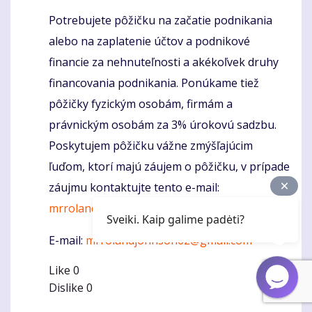
Potrebujete pôžičku na začatie podnikania
Komentaras
alebo na zaplatenie účtov a podnikové
financie za nehnuteľnosti a akékoľvek druhy
financovania podnikania. Ponúkame tiež
pôžičky fyzickým osobám, firmám a
právnickým osobám za 3% úrokovú sadzbu.
Poskytujem pôžičku vážne zmýšľajúcim
ľuďom, ktorí majú záujem o pôžičku, v prípade
záujmu kontaktujte tento e-mail:
mrrolandjohnson62@gmail.com
Sveiki. Kaip galime padėti?
E-mail:
mrrolandjohnson62@gmail.com
Like
0
Dislike
0