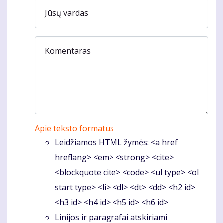
Jūsų vardas
Komentaras
Apie teksto formatus
Leidžiamos HTML žymės: <a href
hreflang> <em> <strong> <cite>
<blockquote cite> <code> <ul type> <ol
start type> <li> <dl> <dt> <dd> <h2 id>
<h3 id> <h4 id> <h5 id> <h6 id>
Linijos ir paragrafai atskiriami