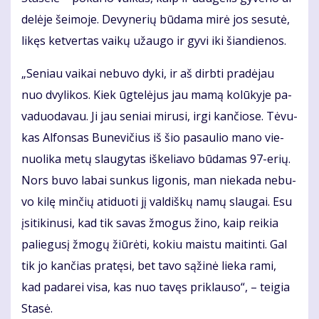
de­lė­je šei­mo­je. De­vy­ne­rių bū­da­ma mi­rė jos se­su­tė,
li­kęs ket­ver­tas vai­kų už­au­go ir gy­vi iki šian­die­nos.
„Se­niau vai­kai ne­bu­vo dy­ki, ir aš dirb­ti pra­dė­jau
nuo dvy­li­kos. Kiek ūg­te­lė­jus jau ma­mą ko­lū­ky­je pa­
va­duo­da­vau. Ji jau se­niai mi­ru­si, ir­gi kan­čio­se. Tė­vu­
kas Al­fon­sas Bu­ne­vi­čius iš šio pa­sau­lio ma­no vie­
nuo­li­ka me­tų slau­gy­tas iš­ke­lia­vo bū­da­mas 97-erių.
Nors bu­vo la­bai sun­kus li­go­nis, man nie­ka­da ne­bu­
vo ki­lę min­čių ati­duo­ti jį val­diš­kų na­mų slau­gai. Esu
įsi­ti­ki­nu­si, kad tik sa­vas žmo­gus ži­no, kaip rei­kia
pa­lie­gu­sį žmo­gų žiū­rė­ti, ko­kiu mais­tu mai­tin­ti. Gal
tik jo kan­čias pra­tę­si, bet ta­vo są­ži­nė lie­ka ra­mi,
kad pa­da­rei vi­sa, kas nuo ta­vęs pri­klau­so“, – tei­gia
Sta­sė.