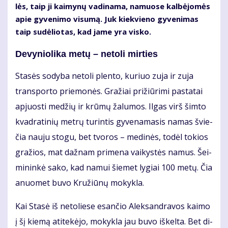
lės, taip ji kai­my­nų va­di­na­ma, na­muo­se kal­bė­jo­mės
apie gy­ve­ni­mo vi­su­mą. Juk kiek­vie­no gy­ve­ni­mas
taip su­dė­lio­tas, kad ja­me yra vis­ko.
De­vy­nio­li­ka me­tų – ne­to­li mir­ties
Sta­sės so­dy­ba ne­to­li plen­to, ku­riuo zu­ja ir zu­ja
trans­por­to prie­mo­nės. Gra­žiai pri­žiū­ri­mi pa­sta­tai
ap­juos­ti me­džių ir krū­mų ža­lu­mos. Il­gas virš šim­to
kvad­ra­ti­nių met­rų tu­rin­tis gy­ve­na­ma­sis na­mas švie­
čia nau­ju sto­gu, bet tvo­ros – me­di­nės, to­dėl to­kios
gra­žios, mat daž­nam pri­me­na vai­kys­tės na­mus. Šei­
mi­nin­kė sa­ko, kad na­mui šie­met ly­giai 100 me­tų. Čia
anuo­met bu­vo Kru­žiū­nų mo­kyk­la.
Kai Sta­sė iš ne­to­lie­se esan­čio Alek­san­dra­vos kai­mo
į šį kie­mą ati­te­kė­jo, mo­kyk­la jau bu­vo iš­kel­ta. Bet di­