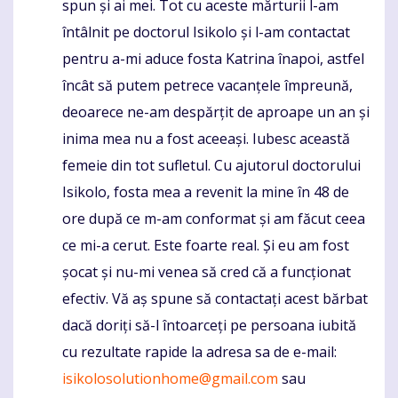
spun și ai mei. Tot cu aceste mărturii l-am
întâlnit pe doctorul Isikolo și l-am contactat
pentru a-mi aduce fosta Katrina înapoi, astfel
încât să putem petrece vacanțele împreună,
deoarece ne-am despărțit de aproape un an și
inima mea nu a fost aceeași. Iubesc această
femeie din tot sufletul. Cu ajutorul doctorului
Isikolo, fosta mea a revenit la mine în 48 de
ore după ce m-am conformat și am făcut ceea
ce mi-a cerut. Este foarte real. Și eu am fost
șocat și nu-mi venea să cred că a funcționat
efectiv. Vă aș spune să contactați acest bărbat
dacă doriți să-l întoarceți pe persoana iubită
cu rezultate rapide la adresa sa de e-mail:
isikolosolutionhome@gmail.com
sau