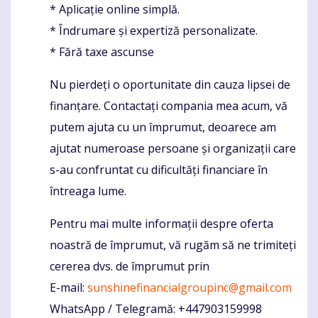
* Aplicație online simplă.
* Îndrumare și expertiză personalizate.
* Fără taxe ascunse
Nu pierdeți o oportunitate din cauza lipsei de
finanțare. Contactați compania mea acum, vă
putem ajuta cu un împrumut, deoarece am
ajutat numeroase persoane și organizații care
s-au confruntat cu dificultăți financiare în
întreaga lume.
Pentru mai multe informații despre oferta
noastră de împrumut, vă rugăm să ne trimiteți
cererea dvs. de împrumut prin
E-mail:
sunshinefinancialgroupinc@gmail.com
WhatsApp / Telegramă: +447903159998