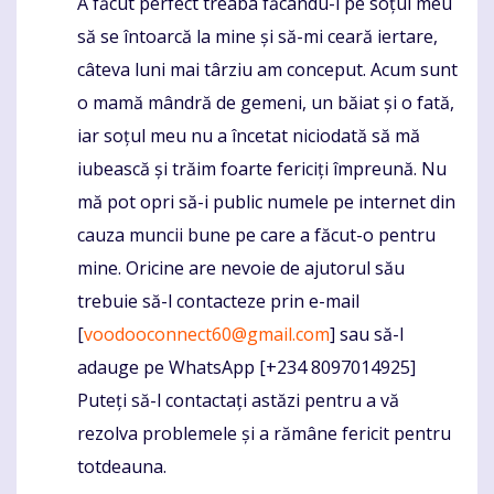
A făcut perfect treaba făcându-l pe soțul meu
să se întoarcă la mine și să-mi ceară iertare,
câteva luni mai târziu am conceput. Acum sunt
o mamă mândră de gemeni, un băiat și o fată,
iar soțul meu nu a încetat niciodată să mă
iubească și trăim foarte fericiți împreună. Nu
mă pot opri să-i public numele pe internet din
cauza muncii bune pe care a făcut-o pentru
mine. Oricine are nevoie de ajutorul său
trebuie să-l contacteze prin e-mail
[
voodooconnect60@gmail.com
] sau să-l
adauge pe WhatsApp [+234 8097014925]
Puteți să-l contactați astăzi pentru a vă
rezolva problemele și a rămâne fericit pentru
totdeauna.