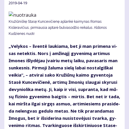
2019-04-19
Kružiūniškę Stasę Kuncevičienę aplankė kaimynas Romas
Kisleravičius, pirmiausia aptarė bulviasodžio reikalus. Aldonos
Kudzienes nuotr.
„Ve­ly­kos – šven­tė lau­kia­ma, bet ji man pri­me­na vi­
sas ne­tek­tis. Nors į am­ži­ną­jį gy­ve­ni­mą ar­ti­mus
žmo­nes iš­ly­dė­jau įvai­riu me­tų lai­ku, pa­va­sa­ris man
sun­kes­nis. Pir­mo­ji ža­lu­ma sie­lą la­bai nos­tal­giš­kai
vei­kia“, – at­vi­rai sa­ko Kru­žiū­nų kai­mo gy­ven­to­ja
Sta­sė Kun­ce­vi­čie­nė, ar­ti­mų žmo­nių slau­gai sky­ru­si
de­vy­nio­li­ka me­tų. Ji, kaip ir vi­si, su­pran­ta, kad mū­
sų fi­zi­nio gy­ve­ni­mo baig­tis – mir­tis. Bet net ir ta­da,
kai mirš­ta il­gai sir­gęs as­muo, ar­ti­mie­siems pra­si­de­
da ne­leng­vas ge­du­lo me­tas. Ne tik pra­ran­da­mas
žmo­gus, bet ir iš­si­de­ri­na nu­si­sto­vė­ju­si tvar­ka, gy­
ve­ni­mo rit­mas. Tvar­kin­guo­se iš­skir­ti­niuo­se Sta­se­