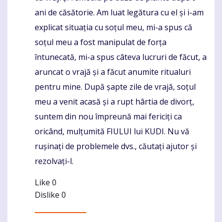
ani de căsătorie. Am luat legătura cu el și i-am
explicat situația cu soțul meu, mi-a spus că
soțul meu a fost manipulat de forța
întunecată, mi-a spus câteva lucruri de făcut, a
aruncat o vrajă și a făcut anumite ritualuri
pentru mine. După șapte zile de vrajă, soțul
meu a venit acasă și a rupt hârtia de divorț,
suntem din nou împreună mai fericiți ca
oricând, mulțumită FIULUI lui KUDI. Nu vă
rușinați de problemele dvs., căutați ajutor și
rezolvați-l.
Like
0
Dislike
0