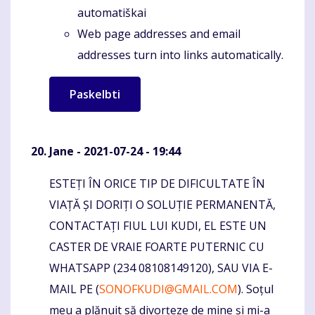
automatiškai
Web page addresses and email
addresses turn into links automatically.
Jane
- 2021-07-24 - 19:44
ESTEȚI ÎN ORICE TIP DE DIFICULTATE ÎN
Komentaras
VIAȚĂ ȘI DORIȚI O SOLUȚIE PERMANENTĂ,
CONTACTAȚI FIUL LUI KUDI, EL ESTE UN
CASTER DE VRAIE FOARTE PUTERNIC CU
WHATSAPP (234 08108149120), SAU VIA E-
MAIL PE (
SONOFKUDI@GMAIL.COM
). Soțul
meu a plănuit să divorțeze de mine și mi-a