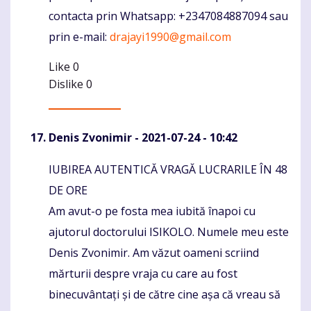
contacta prin Whatsapp: +2347084887094 sau
prin e-mail:
drajayi1990@gmail.com
Like
0
Dislike
0
Denis Zvonimir
- 2021-07-24 - 10:42
IUBIREA AUTENTICĂ VRAGĂ LUCRARILE ÎN 48
Komentaras
DE ORE
Am avut-o pe fosta mea iubită înapoi cu
ajutorul doctorului ISIKOLO. Numele meu este
Denis Zvonimir. Am văzut oameni scriind
mărturii despre vraja cu care au fost
binecuvântați și de către cine așa că vreau să