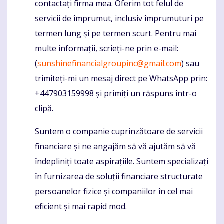
contactați firma mea. Oferim tot felul de
servicii de împrumut, inclusiv împrumuturi pe
termen lung și pe termen scurt. Pentru mai
multe informații, scrieți-ne prin e-mail:
(
sunshinefinancialgroupinc@gmail.com
) sau
trimiteți-mi un mesaj direct pe WhatsApp prin:
+447903159998 și primiți un răspuns într-o
clipă.
Suntem o companie cuprinzătoare de servicii
financiare și ne angajăm să vă ajutăm să vă
îndepliniți toate aspirațiile. Suntem specializați
în furnizarea de soluții financiare structurate
persoanelor fizice și companiilor în cel mai
eficient și mai rapid mod.