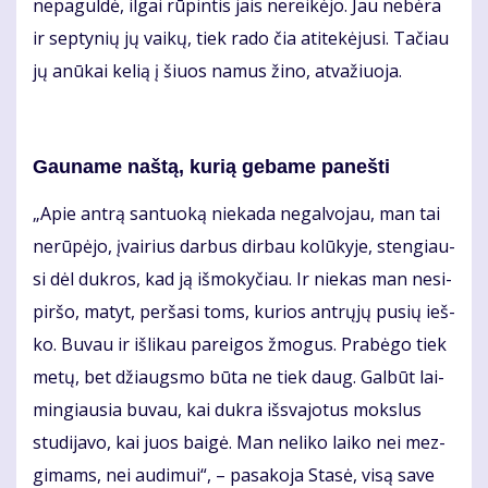
ne­pa­gul­dė, il­gai rū­pin­tis jais ne­rei­kė­jo. Jau ne­bė­ra
ir sep­ty­nių jų vai­kų, tiek ra­do čia ati­te­kė­ju­si. Ta­čiau
jų anū­kai ke­lią į šiuos na­mus ži­no, at­va­žiuo­ja.
Gau­na­me naš­tą, ku­rią ge­ba­me pa­neš­ti
„Apie an­trą san­tuo­ką nie­ka­da ne­gal­vo­jau, man tai
ne­rū­pė­jo, įvai­rius dar­bus dir­bau ko­lū­ky­je, sten­giau­
si dėl duk­ros, kad ją iš­mo­ky­čiau. Ir nie­kas man ne­si­
pir­šo, ma­tyt, per­ša­si toms, ku­rios ant­rų­jų pu­sių ieš­
ko. Bu­vau ir iš­li­kau pa­rei­gos žmo­gus. Pra­bė­go tiek
me­tų, bet džiaugs­mo bū­ta ne tiek daug. Gal­būt lai­
min­giau­sia bu­vau, kai duk­ra iš­sva­jo­tus moks­lus
stu­di­ja­vo, kai juos bai­gė. Man ne­li­ko lai­ko nei mez­
gi­mams, nei au­di­mui“, – pa­sa­ko­ja Sta­sė, vi­są sa­ve