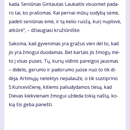
ka­da. Se­niū­nas Gin­tau­tas Lau­kai­tis vi­suo­met pa­da­
ro tai, ko pra­šo­mas. Kai per­nai mū­sų so­dy­bą sė­mė,
pa­dė­ti se­niū­nas ėmė, ir tą ke­lio ruo­žą, ku­rį nu­plo­vė,
at­kū­rė“, – džiau­gia­si kru­žiū­niš­kė.
Sa­ko­ma, kad gy­ve­ni­mas yra gra­žus vien dėl to, kad
jis yra žmo­gui duo­da­mas. Bet kar­tais jis žmo­gų mė­
to į vi­sas pu­ses. Tų, ku­rių vi­di­nis pa­rei­gos jaus­mas
– di­de­lis, ge­ru­mo ir pa­do­ru­mo juo­se nuo to tik di­
dė­ja. Ar­ti­mų­jų ne­tek­tys ne­pa­lau­žė, o tik su­stip­ri­no
S.Kun­ce­vi­čie­nę, ki­tiems pa­liu­dy­da­mos tie­są, kad
Die­vas kiek­vie­nam žmo­gui už­de­da to­kią naš­tą, ko­
kią šis ge­ba pa­neš­ti.