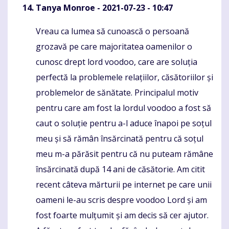
Tanya Monroe
- 2021-07-23 - 10:47
Vreau ca lumea să cunoască o persoană
Komentaras
grozavă pe care majoritatea oamenilor o
cunosc drept lord voodoo, care are soluția
perfectă la problemele relațiilor, căsătoriilor și
problemelor de sănătate. Principalul motiv
pentru care am fost la lordul voodoo a fost să
caut o soluție pentru a-l aduce înapoi pe soțul
meu și să rămân însărcinată pentru că soțul
meu m-a părăsit pentru că nu puteam rămâne
însărcinată după 14 ani de căsătorie. Am citit
recent câteva mărturii pe internet pe care unii
oameni le-au scris despre voodoo Lord și am
fost foarte mulțumit și am decis să cer ajutor.