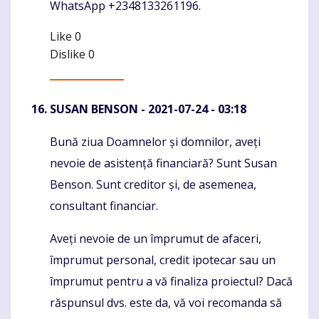
WhatsApp +2348133261196.
Like
0
Dislike
0
SUSAN BENSON
- 2021-07-24 - 03:18
Bună ziua Doamnelor și domnilor, aveți
Komentaras
nevoie de asistență financiară? Sunt Susan
Benson. Sunt creditor și, de asemenea,
consultant financiar.
Aveți nevoie de un împrumut de afaceri,
împrumut personal, credit ipotecar sau un
împrumut pentru a vă finaliza proiectul? Dacă
răspunsul dvs. este da, vă voi recomanda să