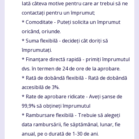
Iată câteva motive pentru care ar trebui să ne
contactați pentru un împrumut;
* Comoditate - Puteți solicita un împrumut
oricând, oriunde.
* Suma flexibilă - decideți cât doriți să
împrumutați.
* Finanțare directă rapidă - primiți împrumutul
dvs. în termen de 24 de ore de la aprobare.
* Rată de dobândă flexibilă - Rată de dobândă
accesibilă de 3%.
* Rate de aprobare ridicate - Aveți șanse de
99,9% să obțineți împrumutul
* Rambursare flexibilă - Trebuie să alegeți
data rambursării, fie săptămânal, lunar, fie
anual, pe o durată de 1-30 de ani.