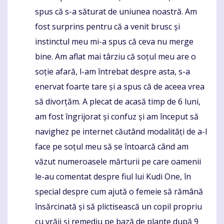
spus că s-a săturat de uniunea noastră. Am
fost surprins pentru că a venit brusc și
instinctul meu mi-a spus că ceva nu merge
bine. Am aflat mai târziu că soțul meu are o
soție afară, l-am întrebat despre asta, s-a
enervat foarte tare și a spus că de aceea vrea
să divorțăm. A plecat de acasă timp de 6 luni,
am fost îngrijorat și confuz și am început să
navighez pe internet căutând modalități de a-l
face pe soțul meu să se întoarcă când am
văzut numeroasele mărturii pe care oamenii
le-au comentat despre fiul lui Kudi One, în
special despre cum ajută o femeie să rămână
însărcinată și să plictisească un copil propriu
cu vrăji și remediu pe bază de plante după 9