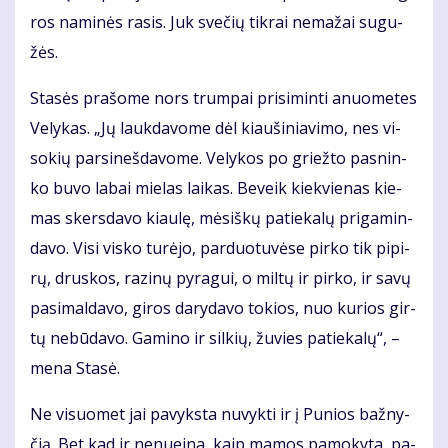
ros na­mi­nės ra­sis. Juk sve­čių tik­rai ne­ma­žai su­gu­
žės.
Sta­sės pra­šo­me nors trum­pai pri­si­min­ti anuo­me­tes
Ve­ly­kas. „Jų lauk­da­vo­me dėl kiau­ši­nia­vi­mo, nes vi­
so­kių par­si­neš­da­vo­me. Ve­ly­kos po griež­to pas­nin­
ko bu­vo la­bai mie­las lai­kas. Be­veik kiek­vie­nas kie­
mas skers­da­vo kiau­lę, mė­siš­kų pa­tie­ka­lų pri­ga­min­
da­vo. Vi­si vis­ko tu­rė­jo, par­duo­tu­vė­se pir­ko tik pi­pi­
rų, drus­kos, ra­zi­nų py­ra­gui, o mil­tų ir pir­ko, ir sa­vų
pa­si­mal­da­vo, gi­ros da­ry­da­vo to­kios, nuo ku­rios gir­
tų ne­bū­da­vo. Ga­mi­no ir sil­kių, žu­vies pa­tie­ka­lų“, –
me­na Sta­sė.
Ne vi­suo­met jai pa­vyks­ta nu­vyk­ti ir į Pu­nios baž­ny­
čią. Bet kad ir ne­nu­ei­na, kaip ma­mos pa­mo­ky­ta, pa­