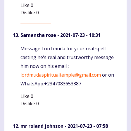
Like
0
Dislike
0
Samantha rose
- 2021-07-23 - 10:31
Message Lord muda for your real spell
Komentaras
casting he's real and trustworthy message
him now on his email :
lordmudaspiritualtemple@gmail.com
or on
WhatsApp:+2347083653387
Like
0
Dislike
0
mr roland johnson
- 2021-07-23 - 07:58