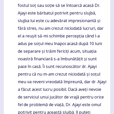
fostul soț sau soție să se întoarcă acasă Dr.
Ajayi este bărbatul potrivit pentru slujbă,
slujba lui este cu adevărat impresionantă și
fără stres, nu am crezut niciodată lucruri, dar
el a reușit să-mi schimbe percepția când l-a
adus pe soțul meu înapoi acasă după 10 luni
de separare și trăim fericiți acum, situația
noastră financiară s-a îmbunătățit și sunt
pace în casă. Îi sunt recunoscător dr. Ajayi
pentru că nu m-am crezut niciodată și soțul
meu va reveni vreodată împreună, dar dr. Ajayi
a făcut acest lucru posibil. Dacă aveți nevoie
de serviciul unui jucător de vrajă pentru orice
fel de problemă de viață, Dr. Ajayi este omul
potrivit pentru această slujbă. îl puteți