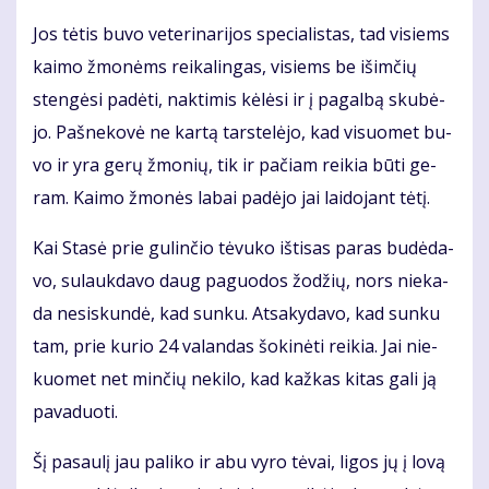
Jos tė­tis bu­vo ve­te­ri­na­ri­jos spe­cia­lis­tas, tad vi­siems
kai­mo žmo­nėms rei­ka­lin­gas, vi­siems be iš­im­čių
sten­gė­si pa­dė­ti, nak­ti­mis kė­lė­si ir į pa­gal­bą sku­bė­
jo. Pa­šne­ko­vė ne kar­tą tars­te­lė­jo, kad vi­suo­met bu­
vo ir yra ge­rų žmo­nių, tik ir pa­čiam rei­kia bū­ti ge­
ram. Kai­mo žmo­nės la­bai pa­dė­jo jai lai­do­jant tė­tį.
Kai Sta­sė prie gu­lin­čio tė­vu­ko iš­ti­sas pa­ras bu­dė­da­
vo, su­lauk­da­vo daug pa­guo­dos žo­džių, nors nie­ka­
da ne­si­skun­dė, kad sun­ku. At­sa­ky­da­vo, kad sun­ku
tam, prie ku­rio 24 va­lan­das šo­ki­nė­ti rei­kia. Jai nie­
kuo­met net min­čių ne­ki­lo, kad kaž­kas ki­tas ga­li ją
pa­va­duo­ti.
Šį pa­sau­lį jau pa­li­ko ir abu vy­ro tė­vai, li­gos jų į lo­vą