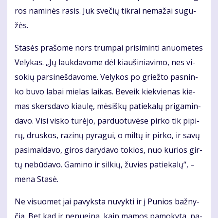
ros na­mi­nės ra­sis. Juk sve­čių tik­rai ne­ma­žai su­gu­
žės.
Sta­sės pra­šo­me nors trum­pai pri­si­min­ti anuo­me­tes
Ve­ly­kas. „Jų lauk­da­vo­me dėl kiau­ši­nia­vi­mo, nes vi­
so­kių par­si­neš­da­vo­me. Ve­ly­kos po griež­to pas­nin­
ko bu­vo la­bai mie­las lai­kas. Be­veik kiek­vie­nas kie­
mas skers­da­vo kiau­lę, mė­siš­kų pa­tie­ka­lų pri­ga­min­
da­vo. Vi­si vis­ko tu­rė­jo, par­duo­tu­vė­se pir­ko tik pi­pi­
rų, drus­kos, ra­zi­nų py­ra­gui, o mil­tų ir pir­ko, ir sa­vų
pa­si­mal­da­vo, gi­ros da­ry­da­vo to­kios, nuo ku­rios gir­
tų ne­bū­da­vo. Ga­mi­no ir sil­kių, žu­vies pa­tie­ka­lų“, –
me­na Sta­sė.
Ne vi­suo­met jai pa­vyks­ta nu­vyk­ti ir į Pu­nios baž­ny­
čią. Bet kad ir ne­nu­ei­na, kaip ma­mos pa­mo­ky­ta, pa­