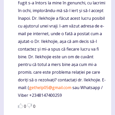
fugit s-a întors la mine în genunchi, cu lacrimi
în ochi, implorându-mă să-l iert și să-l accept
înapoi. Dr. Ilekhojie a făcut acest lucru posibil
cu ajutorul unei vraji. I-am văzut adresa de e-
mail pe internet, unde o fată a postat cum a
ajutat-o Dr. Ilekhojie, așa că am decis să-l
contactez și mi-a spus că fiecare lucru va fi
bine. Dr. Ilekhojie este un om de cuvânt
pentru că totul a mers bine așa cum mi-a
promis. care este problema relației pe care
doriți să o rezolvați? contactați dr. Ilekhojie. E-
mail: (
gethelp05@gmail.com
sau Whatsapp /
Viber +2348147400259
0
0