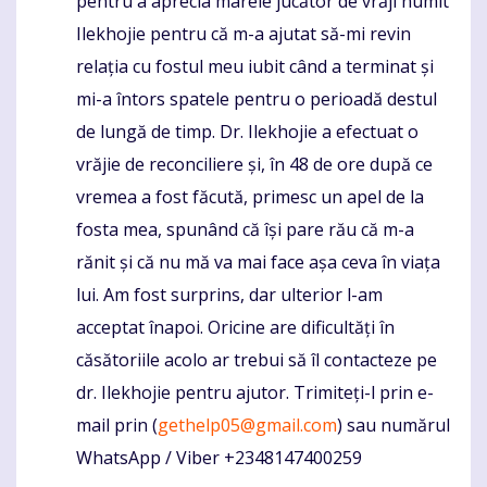
pentru a aprecia marele jucător de vrăji numit
Ilekhojie pentru că m-a ajutat să-mi revin
relația cu fostul meu iubit când a terminat și
mi-a întors spatele pentru o perioadă destul
de lungă de timp. Dr. Ilekhojie a efectuat o
vrăjie de reconciliere și, în 48 de ore după ce
vremea a fost făcută, primesc un apel de la
fosta mea, spunând că își pare rău că m-a
rănit și că nu mă va mai face așa ceva în viața
lui. Am fost surprins, dar ulterior l-am
acceptat înapoi. Oricine are dificultăți în
căsătoriile acolo ar trebui să îl contacteze pe
dr. Ilekhojie pentru ajutor. Trimiteți-l prin e-
mail prin (
gethelp05@gmail.com
) sau numărul
WhatsApp / Viber +2348147400259