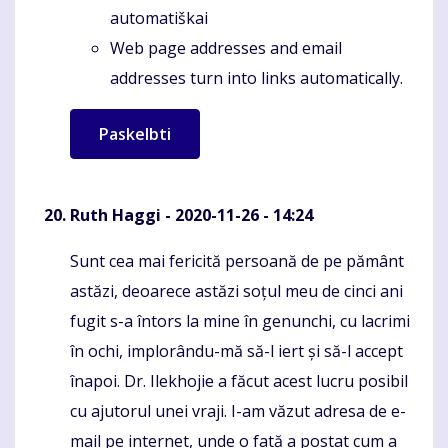
automatiškai
Web page addresses and email
addresses turn into links automatically.
Ruth Haggi
- 2020-11-26 - 14:24
Sunt cea mai fericită persoană de pe pământ
Komentaras
astăzi, deoarece astăzi soțul meu de cinci ani
fugit s-a întors la mine în genunchi, cu lacrimi
în ochi, implorându-mă să-l iert și să-l accept
înapoi. Dr. Ilekhojie a făcut acest lucru posibil
cu ajutorul unei vraji. I-am văzut adresa de e-
mail pe internet, unde o fată a postat cum a