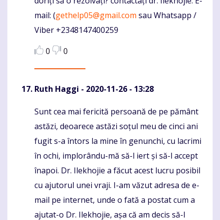
doriți să o rezolvați? contactați dr. Ilekhojie. E-
mail: (
gethelp05@gmail.com
sau Whatsapp /
Viber +2348147400259
0
0
Ruth Haggi
- 2020-11-26 - 13:28
Sunt cea mai fericită persoană de pe pământ
Komentaras
astăzi, deoarece astăzi soțul meu de cinci ani
fugit s-a întors la mine în genunchi, cu lacrimi
în ochi, implorându-mă să-l iert și să-l accept
înapoi. Dr. Ilekhojie a făcut acest lucru posibil
cu ajutorul unei vraji. I-am văzut adresa de e-
mail pe internet, unde o fată a postat cum a
ajutat-o Dr. Ilekhojie, așa că am decis să-l