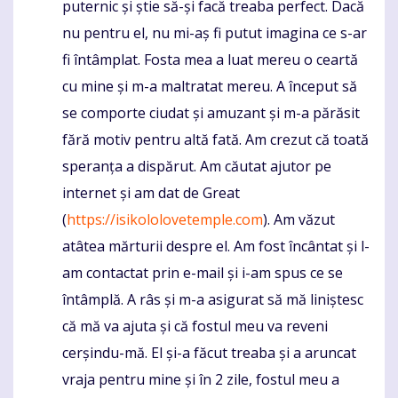
puternic și știe să-și facă treaba perfect. Dacă
nu pentru el, nu mi-aș fi putut imagina ce s-ar
fi întâmplat. Fosta mea a luat mereu o ceartă
cu mine și m-a maltratat mereu. A început să
se comporte ciudat și amuzant și m-a părăsit
fără motiv pentru altă fată. Am crezut că toată
speranța a dispărut. Am căutat ajutor pe
internet și am dat de Great
(
https://isikololovetemple.com
). Am văzut
atâtea mărturii despre el. Am fost încântat și l-
am contactat prin e-mail și i-am spus ce se
întâmplă. A râs și m-a asigurat să mă liniștesc
că mă va ajuta și că fostul meu va reveni
cerșindu-mă. El și-a făcut treaba și a aruncat
vraja pentru mine și în 2 zile, fostul meu a