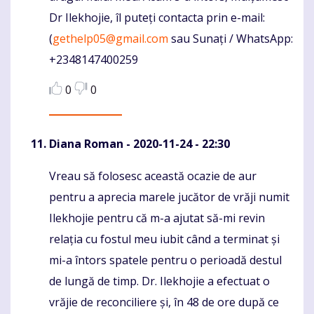
Dr Ilekhojie, îl puteți contacta prin e-mail:
(
gethelp05@gmail.com
sau Sunați / WhatsApp:
+2348147400259
0
0
Diana Roman
- 2020-11-24 - 22:30
Vreau să folosesc această ocazie de aur
Komentaras
pentru a aprecia marele jucător de vrăji numit
Ilekhojie pentru că m-a ajutat să-mi revin
relația cu fostul meu iubit când a terminat și
mi-a întors spatele pentru o perioadă destul
de lungă de timp. Dr. Ilekhojie a efectuat o
vrăjie de reconciliere și, în 48 de ore după ce