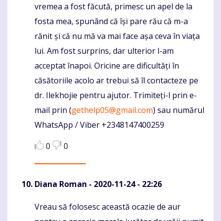
vremea a fost făcută, primesc un apel de la
fosta mea, spunând că își pare rău că m-a
rănit și că nu mă va mai face așa ceva în viața
lui. Am fost surprins, dar ulterior l-am
acceptat înapoi. Oricine are dificultăți în
căsătoriile acolo ar trebui să îl contacteze pe
dr. Ilekhojie pentru ajutor. Trimiteți-l prin e-
mail prin (
gethelp05@gmail.com
) sau numărul
WhatsApp / Viber +2348147400259
0
0
Diana Roman
- 2020-11-24 - 22:26
Vreau să folosesc această ocazie de aur
Komentaras