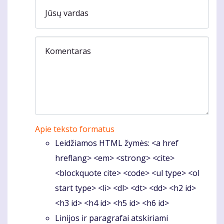
Jūsų vardas
Komentaras
Apie teksto formatus
Leidžiamos HTML žymės: <a href
hreflang> <em> <strong> <cite>
<blockquote cite> <code> <ul type> <ol
start type> <li> <dl> <dt> <dd> <h2 id>
<h3 id> <h4 id> <h5 id> <h6 id>
Linijos ir paragrafai atskiriami