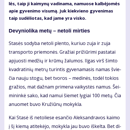
lės, taip ji kai­my­nų va­di­na­ma, na­muo­se kal­bė­jo­mės
apie gy­ve­ni­mo vi­su­mą. Juk kiek­vie­no gy­ve­ni­mas
taip su­dė­lio­tas, kad ja­me yra vis­ko.
De­vy­nio­li­ka me­tų – ne­to­li mir­ties
Sta­sės so­dy­ba ne­to­li plen­to, ku­riuo zu­ja ir zu­ja
trans­por­to prie­mo­nės. Gra­žiai pri­žiū­ri­mi pa­sta­tai
ap­juos­ti me­džių ir krū­mų ža­lu­mos. Il­gas virš šim­to
kvad­ra­ti­nių met­rų tu­rin­tis gy­ve­na­ma­sis na­mas švie­
čia nau­ju sto­gu, bet tvo­ros – me­di­nės, to­dėl to­kios
gra­žios, mat daž­nam pri­me­na vai­kys­tės na­mus. Šei­
mi­nin­kė sa­ko, kad na­mui šie­met ly­giai 100 me­tų. Čia
anuo­met bu­vo Kru­žiū­nų mo­kyk­la.
Kai Sta­sė iš ne­to­lie­se esan­čio Alek­san­dra­vos kai­mo
į šį kie­mą ati­te­kė­jo, mo­kyk­la jau bu­vo iš­kel­ta. Bet di­