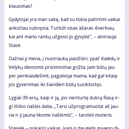
klau­si­mas?
Gy­dy­to­jai yra man sa­kę, kad su to­kia pa­tir­ti­mi vai­kai
anks­čiau su­bręs­ta. Tur­būt vi­sas aša­ras iš­ver­kiau,
kai ant ma­no ran­kų už­ge­so jo gy­vy­bė“, – at­vi­rau­ja
Sta­sė.
Daž­nai jį me­na, į nuo­trau­ką pa­si­žiū­ri, ypač Ka­lė­dų ir
Ve­ly­kų die­no­mis pri­si­mi­ni­mai grįž­ta. Jam bū­tų jau
per pen­kias­de­šimt, pa­gal­vo­ja ma­ma, kad gal ki­taip
jos gy­ve­ni­mas iki šian­dien bū­tų su­si­klos­tęs.
Ly­giai 39-erių, kaip ir ją, jos vien­tur­tę duk­rą Ra­są ir­
gi iš­ti­ko naš­lės da­lia. „Tar­si už­prog­ra­muo­ta: aš jau­
na ir ji jau­na li­ko­me naš­lė­mis“, – tars­te­li mo­te­ris.
Sta­se­lė – po­ka­rio vai­kas, kaip ir dau­ge­lis gy­ve­no di­