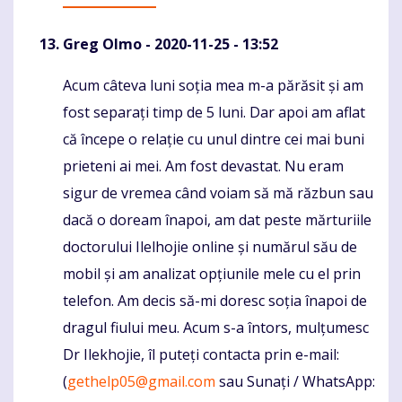
Greg Olmo
- 2020-11-25 - 13:52
Acum câteva luni soția mea m-a părăsit și am
Komentaras
fost separați timp de 5 luni. Dar apoi am aflat
că începe o relație cu unul dintre cei mai buni
prieteni ai mei. Am fost devastat. Nu eram
sigur de vremea când voiam să mă răzbun sau
dacă o doream înapoi, am dat peste mărturiile
doctorului Ilelhojie online și numărul său de
mobil și am analizat opțiunile mele cu el prin
telefon. Am decis să-mi doresc soția înapoi de
dragul fiului meu. Acum s-a întors, mulțumesc
Dr Ilekhojie, îl puteți contacta prin e-mail:
(
gethelp05@gmail.com
sau Sunați / WhatsApp: