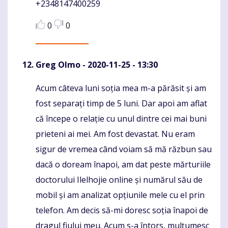
+2348147400259
0
0
Greg Olmo
- 2020-11-25 - 13:30
Acum câteva luni soția mea m-a părăsit și am
Komentaras
fost separați timp de 5 luni. Dar apoi am aflat
că începe o relație cu unul dintre cei mai buni
prieteni ai mei. Am fost devastat. Nu eram
sigur de vremea când voiam să mă răzbun sau
dacă o doream înapoi, am dat peste mărturiile
doctorului Ilelhojie online și numărul său de
mobil și am analizat opțiunile mele cu el prin
telefon. Am decis să-mi doresc soția înapoi de
dragul fiului meu. Acum s-a întors, mulțumesc