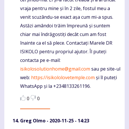
vraja pentru mine și în 2 zile, fostul meu a
venit scuzându-se exact așa cum mi-a spus.
Astăzi amândoi trăim împreună și suntem
chiar mai îndrăgostiți decât cum am fost
înainte ca el să plece. Contactați Marele DR
ISIKOLO pentru propriul ajutor. Îl puteți
contacta pe e-mail:
isikolosolutionhome@gmail.com
sau pe site-ul
web:
https://isikololovetemple.com
și îl puteți
WhatsApp și la +2348133261196.
0
0
Greg Olmo
- 2020-11-25 - 14:23