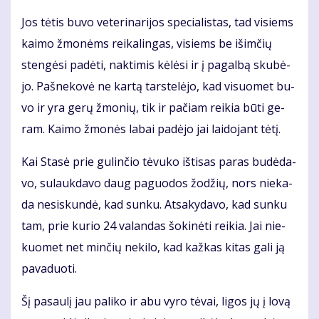
Jos tė­tis bu­vo ve­te­ri­na­ri­jos spe­cia­lis­tas, tad vi­siems
kai­mo žmo­nėms rei­ka­lin­gas, vi­siems be iš­im­čių
sten­gė­si pa­dė­ti, nak­ti­mis kė­lė­si ir į pa­gal­bą sku­bė­
jo. Pa­šne­ko­vė ne kar­tą tars­te­lė­jo, kad vi­suo­met bu­
vo ir yra ge­rų žmo­nių, tik ir pa­čiam rei­kia bū­ti ge­
ram. Kai­mo žmo­nės la­bai pa­dė­jo jai lai­do­jant tė­tį.
Kai Sta­sė prie gu­lin­čio tė­vu­ko iš­ti­sas pa­ras bu­dė­da­
vo, su­lauk­da­vo daug pa­guo­dos žo­džių, nors nie­ka­
da ne­si­skun­dė, kad sun­ku. At­sa­ky­da­vo, kad sun­ku
tam, prie ku­rio 24 va­lan­das šo­ki­nė­ti rei­kia. Jai nie­
kuo­met net min­čių ne­ki­lo, kad kaž­kas ki­tas ga­li ją
pa­va­duo­ti.
Šį pa­sau­lį jau pa­li­ko ir abu vy­ro tė­vai, li­gos jų į lo­vą