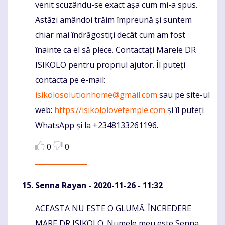
venit scuzându-se exact așa cum mi-a spus.
Astăzi amândoi trăim împreună și suntem
chiar mai îndrăgostiți decât cum am fost
înainte ca el să plece. Contactați Marele DR
ISIKOLO pentru propriul ajutor. Îl puteți
contacta pe e-mail:
isikolosolutionhome@gmail.com
sau pe site-ul
web:
https://isikololovetemple.com
și îl puteți
WhatsApp și la +2348133261196.
0
0
Senna Rayan
- 2020-11-26 - 11:32
ACEASTA NU ESTE O GLUMĂ. ÎNCREDERE
Komentaras
MARE DR ISIKOLO. Numele meu este Senna