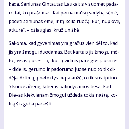
ka­da. Se­niū­nas Gin­tau­tas Lau­kai­tis vi­suo­met pa­da­
ro tai, ko pra­šo­mas. Kai per­nai mū­sų so­dy­bą sė­mė,
pa­dė­ti se­niū­nas ėmė, ir tą ke­lio ruo­žą, ku­rį nu­plo­vė,
at­kū­rė“, – džiau­gia­si kru­žiū­niš­kė.
Sa­ko­ma, kad gy­ve­ni­mas yra gra­žus vien dėl to, kad
jis yra žmo­gui duo­da­mas. Bet kar­tais jis žmo­gų mė­
to į vi­sas pu­ses. Tų, ku­rių vi­di­nis pa­rei­gos jaus­mas
– di­de­lis, ge­ru­mo ir pa­do­ru­mo juo­se nuo to tik di­
dė­ja. Ar­ti­mų­jų ne­tek­tys ne­pa­lau­žė, o tik su­stip­ri­no
S.Kun­ce­vi­čie­nę, ki­tiems pa­liu­dy­da­mos tie­są, kad
Die­vas kiek­vie­nam žmo­gui už­de­da to­kią naš­tą, ko­
kią šis ge­ba pa­neš­ti.