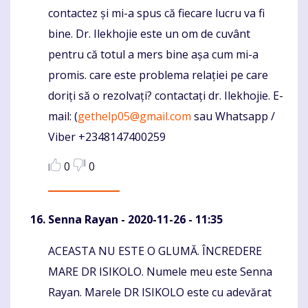
contactez și mi-a spus că fiecare lucru va fi
bine. Dr. Ilekhojie este un om de cuvânt
pentru că totul a mers bine așa cum mi-a
promis. care este problema relației pe care
doriți să o rezolvați? contactați dr. Ilekhojie. E-
mail: (
gethelp05@gmail.com
sau Whatsapp /
Viber +2348147400259
0
0
Senna Rayan
- 2020-11-26 - 11:35
ACEASTA NU ESTE O GLUMĂ. ÎNCREDERE
Komentaras
MARE DR ISIKOLO. Numele meu este Senna
Rayan. Marele DR ISIKOLO este cu adevărat