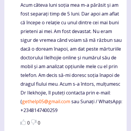
Acum câteva luni soția mea m-a părăsit și am
Komentaras
fost separați timp de 5 luni. Dar apoi am aflat
că începe o relație cu unul dintre cei mai buni
prieteni ai mei. Am fost devastat. Nu eram
sigur de vremea când voiam să mă răzbun sau
dacă o doream înapoi, am dat peste mărturiile
doctorului Ilelhojie online și numărul său de
mobil și am analizat opțiunile mele cu el prin
telefon. Am decis să-mi doresc soția înapoi de
dragul fiului meu. Acum s-a întors, mulțumesc
Dr Ilekhojie, îl puteți contacta prin e-mail:
(
gethelp05@gmail.com
sau Sunați / WhatsApp:
+2348147400259
0
0