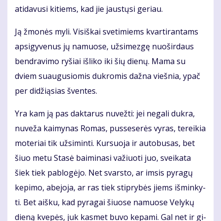
ati­da­vu­si ki­tiems, kad jie jaus­tų­si ge­riau.
Ją žmo­nės my­li. Vi­siš­kai sve­ti­miems kvar­ti­ran­tams
ap­si­gy­ve­nus jų na­muo­se, už­si­mez­gę nuo­šir­daus
ben­dra­vi­mo ry­šiai iš­li­ko iki šių die­nų. Ma­ma su
dviem su­au­gu­sio­mis duk­ro­mis daž­na vieš­nia, ypač
per di­dži­ą­sias šven­tes.
Yra kam ją pas dak­ta­rus nu­vež­ti: jei ne­ga­li duk­ra,
nu­ve­ža kai­my­nas Ro­mas, pus­se­se­rės vy­ras, te­rei­kia
mo­te­riai tik už­si­min­ti. Kur­suo­ja ir au­to­bu­sas, bet
šiuo me­tu Sta­sė bai­mi­na­si va­žiuo­ti juo, svei­ka­ta
šiek tiek pa­blo­gė­jo. Net svars­to, ar im­sis py­ra­gų
ke­pi­mo, abe­jo­ja, ar ras tiek stip­ry­bės jiems iš­min­ky­
ti. Bet aiš­ku, kad py­ra­gai šiuo­se na­muo­se Ve­ly­kų
die­ną kve­pės, juk kas­met bu­vo ke­pa­mi. Gal net ir gi­