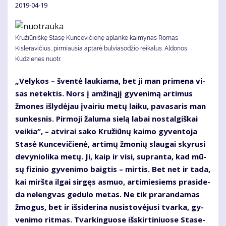
2019-04-19
Kružiūniškę Stasę Kuncevičienę aplankė kaimynas Romas
Kisleravičius, pirmiausia aptarė bulviasodžio reikalus. Aldonos
Kudzienes nuotr.
„Ve­ly­kos – šven­tė lau­kia­ma, bet ji man pri­me­na vi­
sas ne­tek­tis. Nors į am­ži­ną­jį gy­ve­ni­mą ar­ti­mus
žmo­nes iš­ly­dė­jau įvai­riu me­tų lai­ku, pa­va­sa­ris man
sun­kes­nis. Pir­mo­ji ža­lu­ma sie­lą la­bai nos­tal­giš­kai
vei­kia“, – at­vi­rai sa­ko Kru­žiū­nų kai­mo gy­ven­to­ja
Sta­sė Kun­ce­vi­čie­nė, ar­ti­mų žmo­nių slau­gai sky­ru­si
de­vy­nio­li­ka me­tų. Ji, kaip ir vi­si, su­pran­ta, kad mū­
sų fi­zi­nio gy­ve­ni­mo baig­tis – mir­tis. Bet net ir ta­da,
kai mirš­ta il­gai sir­gęs as­muo, ar­ti­mie­siems pra­si­de­
da ne­leng­vas ge­du­lo me­tas. Ne tik pra­ran­da­mas
žmo­gus, bet ir iš­si­de­ri­na nu­si­sto­vė­ju­si tvar­ka, gy­
ve­ni­mo rit­mas. Tvar­kin­guo­se iš­skir­ti­niuo­se Sta­se­