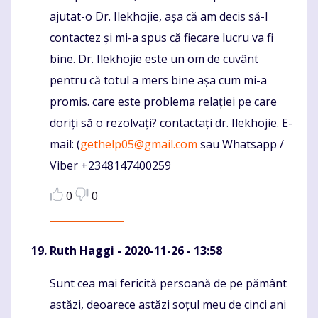
ajutat-o Dr. Ilekhojie, așa că am decis să-l
contactez și mi-a spus că fiecare lucru va fi
bine. Dr. Ilekhojie este un om de cuvânt
pentru că totul a mers bine așa cum mi-a
promis. care este problema relației pe care
doriți să o rezolvați? contactați dr. Ilekhojie. E-
mail: (
gethelp05@gmail.com
sau Whatsapp /
Viber +2348147400259
0
0
Ruth Haggi
- 2020-11-26 - 13:58
Sunt cea mai fericită persoană de pe pământ
Komentaras
astăzi, deoarece astăzi soțul meu de cinci ani