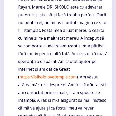
Rayan. Marele DR ISIKOLO este cu adevărat
puternic și știe să-și facă treaba perfect. Dacă
nu pentru el, nu mi-aș fi putut imagina ce s-ar
fi întâmplat. Fosta mea a luat mereu o ceartă
cu mine și m-a maltratat mereu. A început să
se comporte ciudat și amuzant și m-a părăsit
fără motiv pentru altă fată. Am crezut că toată
speranța a dispărut. Am căutat ajutor pe
internet și am dat de Great
(
https://isikololovetemple.com
). Am văzut
atâtea mărturii despre el. Am fost încântat și l-
am contactat prin e-mail și i-am spus ce se
întâmplă. A râs și m-a asigurat să mă liniștesc
că mă va ajuta și că fostul meu va reveni
cerșindu-mă. El și-a făcut treaba și a aruncat