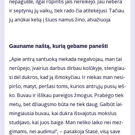
ne­pa­gul­dė, il­gai rū­pin­tis jais ne­rei­kė­jo. Jau ne­bė­ra
ir sep­ty­nių jų vai­kų, tiek ra­do čia ati­te­kė­ju­si. Ta­čiau
jų anū­kai ke­lią į šiuos na­mus ži­no, at­va­žiuo­ja.
Gau­na­me naš­tą, ku­rią ge­ba­me pa­neš­ti
„Apie an­trą san­tuo­ką nie­ka­da ne­gal­vo­jau, man tai
ne­rū­pė­jo, įvai­rius dar­bus dir­bau ko­lū­ky­je, sten­giau­
si dėl duk­ros, kad ją iš­mo­ky­čiau. Ir nie­kas man ne­si­
pir­šo, ma­tyt, per­ša­si toms, ku­rios ant­rų­jų pu­sių ieš­
ko. Bu­vau ir iš­li­kau pa­rei­gos žmo­gus. Pra­bė­go tiek
me­tų, bet džiaugs­mo bū­ta ne tiek daug. Gal­būt lai­
min­giau­sia bu­vau, kai duk­ra iš­sva­jo­tus moks­lus
stu­di­ja­vo, kai juos bai­gė. Man ne­li­ko lai­ko nei mez­
gi­mams, nei au­di­mui“, – pa­sa­ko­ja Sta­sė, vi­są sa­ve