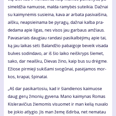
si­mel­džia na­muo­se, mal­da ra­my­bės su­tei­kia. Daž­nai
su kai­my­nė­mis su­si­ei­na, ka­va ar ar­ba­ta pa­si­vai­ši­na,
aiš­ku, neap­si­ei­na­ma be py­ra­gų, daž­nai kal­ba pra­
de­da­ma apie li­gas, nes vi­sos jau gar­baus am­žiaus.
Pa­va­sa­riais dau­giau ran­da­si pa­si­kal­bė­ji­mų apie tai,
ką jau lai­kas sė­ti. Ba­lan­džio pa­bai­go­je be­veik vi­sa­da
bul­ves so­din­da­vo, ar iš šio lai­ko ne­iš­kryps šie­met,
sa­ko, dar ne­aiš­ku, Die­vas ži­no, kaip bus su drėg­me.
Ežio­se pir­mie­ji su­ki­ša­mi svo­gū­nai, pa­sė­ja­mos mor­
kos, kra­pai, špi­na­tai.
„Aš dar pa­si­kar­to­siu, kad ir šian­die­nos kai­muo­se
daug ge­rų žmo­nių gy­ve­na. Ma­no kai­my­nas Ro­mas
Kis­le­ra­vi­čius žie­mo­mis vi­suo­met ir man ke­lią nu­va­lo
be jo­kio at­ly­gio. Jis man že­mę iš­dir­ba, net ne­ma­tau