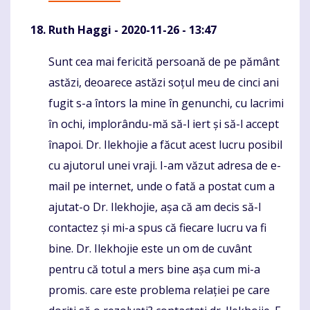
Ruth Haggi
- 2020-11-26 - 13:47
Sunt cea mai fericită persoană de pe pământ
Komentaras
astăzi, deoarece astăzi soțul meu de cinci ani
fugit s-a întors la mine în genunchi, cu lacrimi
în ochi, implorându-mă să-l iert și să-l accept
înapoi. Dr. Ilekhojie a făcut acest lucru posibil
cu ajutorul unei vraji. I-am văzut adresa de e-
mail pe internet, unde o fată a postat cum a
ajutat-o Dr. Ilekhojie, așa că am decis să-l
contactez și mi-a spus că fiecare lucru va fi
bine. Dr. Ilekhojie este un om de cuvânt
pentru că totul a mers bine așa cum mi-a
promis. care este problema relației pe care