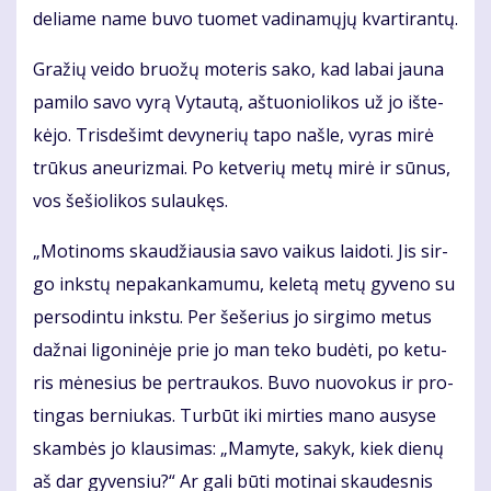
de­lia­me na­me bu­vo tuo­met va­di­na­mų­jų kvar­ti­ran­tų.
Gra­žių vei­do bruo­žų mo­te­ris sa­ko, kad la­bai jau­na
pa­mi­lo sa­vo vy­rą Vy­tau­tą, aš­tuo­nio­li­kos už jo iš­te­
kė­jo. Tris­de­šimt de­vy­ne­rių ta­po naš­le, vy­ras mi­rė
trū­kus aneu­riz­mai. Po ket­ve­rių me­tų mi­rė ir sū­nus,
vos še­šio­li­kos su­lau­kęs.
„Mo­ti­noms skau­džiau­sia sa­vo vai­kus lai­do­ti. Jis sir­
go inks­tų ne­pa­kan­ka­mu­mu, ke­le­tą me­tų gy­ve­no su
per­so­din­tu inks­tu. Per še­še­rius jo sir­gi­mo me­tus
daž­nai li­go­ni­nė­je prie jo man te­ko bu­dė­ti, po ke­tu­
ris mė­ne­sius be per­trau­kos. Bu­vo nuo­vo­kus ir pro­
tin­gas ber­niu­kas. Tur­būt iki mir­ties ma­no au­sy­se
skam­bės jo klau­si­mas: „Ma­my­te, sa­kyk, kiek die­nų
aš dar gy­ven­siu?“ Ar ga­li bū­ti mo­ti­nai skau­des­nis