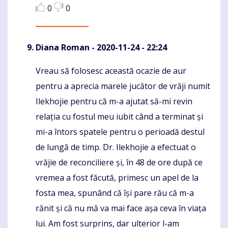
0
0
Diana Roman
- 2020-11-24 - 22:24
Vreau să folosesc această ocazie de aur
Komentaras
pentru a aprecia marele jucător de vrăji numit
Ilekhojie pentru că m-a ajutat să-mi revin
relația cu fostul meu iubit când a terminat și
mi-a întors spatele pentru o perioadă destul
de lungă de timp. Dr. Ilekhojie a efectuat o
vrăjie de reconciliere și, în 48 de ore după ce
vremea a fost făcută, primesc un apel de la
fosta mea, spunând că își pare rău că m-a
rănit și că nu mă va mai face așa ceva în viața
lui. Am fost surprins, dar ulterior l-am