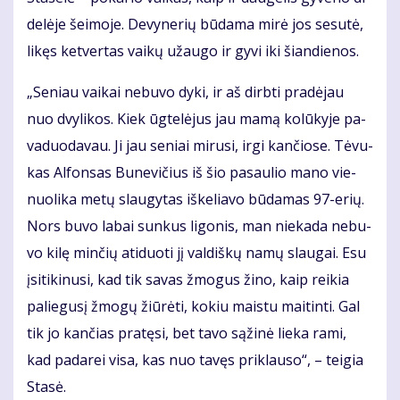
de­lė­je šei­mo­je. De­vy­ne­rių bū­da­ma mi­rė jos se­su­tė,
li­kęs ket­ver­tas vai­kų už­au­go ir gy­vi iki šian­die­nos.
„Se­niau vai­kai ne­bu­vo dy­ki, ir aš dirb­ti pra­dė­jau
nuo dvy­li­kos. Kiek ūg­te­lė­jus jau ma­mą ko­lū­ky­je pa­
va­duo­da­vau. Ji jau se­niai mi­ru­si, ir­gi kan­čio­se. Tė­vu­
kas Al­fon­sas Bu­ne­vi­čius iš šio pa­sau­lio ma­no vie­
nuo­li­ka me­tų slau­gy­tas iš­ke­lia­vo bū­da­mas 97-erių.
Nors bu­vo la­bai sun­kus li­go­nis, man nie­ka­da ne­bu­
vo ki­lę min­čių ati­duo­ti jį val­diš­kų na­mų slau­gai. Esu
įsi­ti­ki­nu­si, kad tik sa­vas žmo­gus ži­no, kaip rei­kia
pa­lie­gu­sį žmo­gų žiū­rė­ti, ko­kiu mais­tu mai­tin­ti. Gal
tik jo kan­čias pra­tę­si, bet ta­vo są­ži­nė lie­ka ra­mi,
kad pa­da­rei vi­sa, kas nuo ta­vęs pri­klau­so“, – tei­gia
Sta­sė.