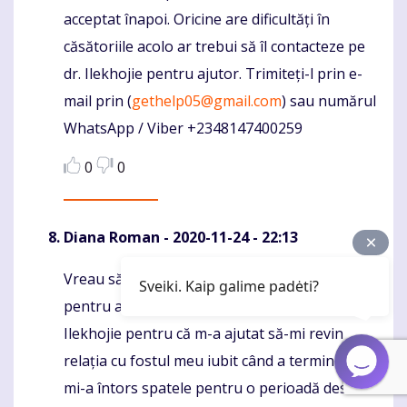
acceptat înapoi. Oricine are dificultăți în
căsătoriile acolo ar trebui să îl contacteze pe
dr. Ilekhojie pentru ajutor. Trimiteți-l prin e-
mail prin (
gethelp05@gmail.com
) sau numărul
WhatsApp / Viber +2348147400259
0
0
Diana Roman
- 2020-11-24 - 22:13
Vreau să folosesc această ocazie de aur
Komentaras
Sveiki. Kaip galime padėti?
pentru a aprecia marele jucător de vrăji numit
Ilekhojie pentru că m-a ajutat să-mi revin
relația cu fostul meu iubit când a terminat și
mi-a întors spatele pentru o perioadă destul