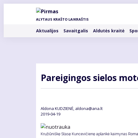
Pereiti
į
pagrindinį
ALYTAUS KRAŠTO LAIKRAŠTIS
turinį
Rubrikos
Aktualijos
Savaitgalis
Aldutės kraitė
Spo
Pa­rei­gin­gos sie­los mo­
Aldona KUDZIENĖ, aldona@ana.lt
2019-04-19
Kružiūniškę Stasę Kuncevičienę aplankė kaimynas Rom