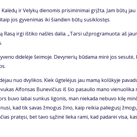
 Ka­lė­dų ir Ve­ly­kų die­no­mis pri­si­mi­ni­mai grįž­ta. Jam bū­tų jau
taip jos gy­ve­ni­mas iki šian­dien bū­tų su­si­klos­tęs.
 Ra­są ir­gi iš­ti­ko naš­lės da­lia. „Tar­si už­prog­ra­muo­ta: aš jau­
s.
y­ve­no di­de­lė­je šei­mo­je. De­vy­ne­rių bū­da­ma mi­rė jos se­su­tė, l
os.
a­dė­jau nuo dvy­li­kos. Kiek ūg­te­lė­jus jau ma­mą ko­lū­ky­je pa­va­
 Tė­vu­kas Al­fon­sas Bu­ne­vi­čius iš šio pa­sau­lio ma­no vie­nuo­li­ka
ors bu­vo la­bai sun­kus li­go­nis, man nie­ka­da ne­bu­vo ki­lę min­
­ki­nu­si, kad tik sa­vas žmo­gus ži­no, kaip rei­kia pa­lie­gu­sį žmo­g
n­čias pra­tę­si, bet ta­vo są­ži­nė lie­ka ra­mi, kad pa­da­rei vi­sa, ka