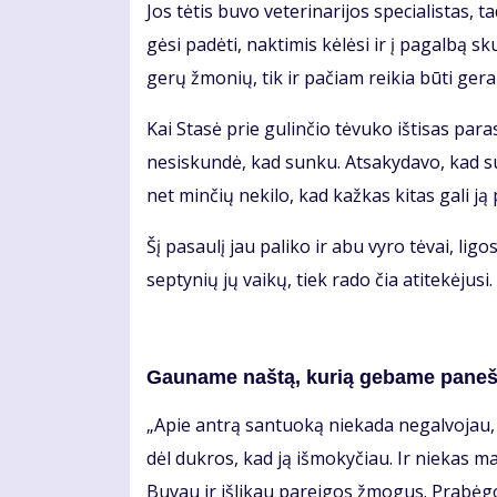
Jos tė­tis bu­vo ve­te­ri­na­ri­jos spe­cia­lis­ta
gė­si pa­dė­ti, nak­ti­mis kė­lė­si ir į pa­gal­bą 
ge­rų žmo­nių, tik ir pa­čiam rei­kia bū­ti ge­ram
Kai Sta­sė prie gu­lin­čio tė­vu­ko iš­ti­sas pa
ne­si­skun­dė, kad sun­ku. At­sa­ky­da­vo, kad su
net min­čių ne­ki­lo, kad kaž­kas ki­tas ga­li ją p
Šį pa­sau­lį jau pa­li­ko ir abu vy­ro tė­vai, li­gos
sep­ty­nių jų vai­kų, tiek ra­do čia ati­te­kė­ju­s
Gau­na­me naš­tą, ku­rią ge­ba­me pa­neš­
„Apie an­trą san­tuo­ką nie­ka­da ne­gal­vo­jau, 
dėl duk­ros, kad ją iš­mo­ky­čiau. Ir nie­kas man
Bu­vau ir iš­li­kau pa­rei­gos žmo­gus. Pra­bė