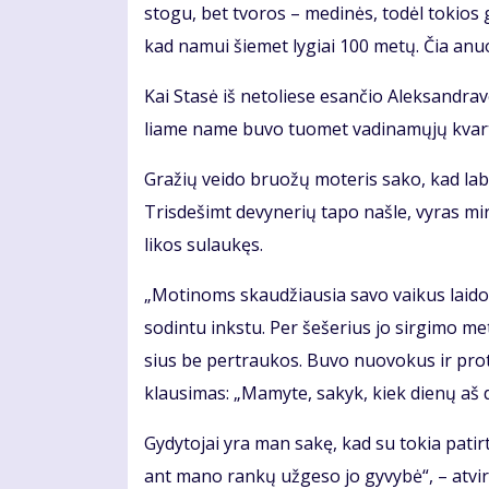
sto­gu, bet tvo­ros – me­di­nės, to­dėl to­kios
kad na­mui šie­met ly­giai 100 me­tų. Čia anu
Kai Sta­sė iš ne­to­lie­se esan­čio Alek­san­dra­v
lia­me na­me bu­vo tuo­met va­di­na­mų­jų kvar­t
Gra­žių vei­do bruo­žų mo­te­ris sa­ko, kad la­bai
Tris­de­šimt de­vy­ne­rių ta­po naš­le, vy­ras mi
li­kos su­lau­kęs.
„Mo­ti­noms skau­džiau­sia sa­vo vai­kus lai­do­
so­din­tu inks­tu. Per še­še­rius jo sir­gi­mo me
sius be per­trau­kos. Bu­vo nuo­vo­kus ir pro­
klau­si­mas: „Ma­my­te, sa­kyk, kiek die­nų aš d
Gy­dy­to­jai yra man sa­kę, kad su to­kia pa­tir­
ant ma­no ran­kų už­ge­so jo gy­vy­bė“, – at­vi­r