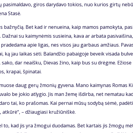
­vų pa­si­mal­da­vo, gi­ros da­ry­da­vo to­kios, nuo ku­rios gir­tų ne­b
e­na Sta­sė.
ios baž­ny­čią. Bet kad ir ne­nu­ei­na, kaip ma­mos pa­mo­ky­ta, pa­s
až­nai su kai­my­nė­mis su­si­ei­na, ka­va ar ar­ba­ta pa­si­vai­ši­na,
a pra­de­da­ma apie li­gas, nes vi­sos jau gar­baus am­žiaus. Pa­va­
i, ką jau lai­kas sė­ti. Ba­lan­džio pa­bai­go­je be­veik vi­sa­da bul­v
et, sa­ko, dar ne­aiš­ku, Die­vas ži­no, kaip bus su drėg­me. Ežio­se
s, kra­pai, špi­na­tai.
kai­muo­se daug ge­rų žmo­nių gy­ve­na. Ma­no kai­my­nas Ro­mas Kis
­va­lo be jo­kio at­ly­gio. Jis man že­mę iš­dir­ba, net ne­ma­tau ka­
­da­ro tai, ko pra­šo­mas. Kai per­nai mū­sų so­dy­bą sė­mė, pa­dė­t
 at­kū­rė“, – džiau­gia­si kru­žiū­niš­kė.
l to, kad jis yra žmo­gui duo­da­mas. Bet kar­tais jis žmo­gų mė­