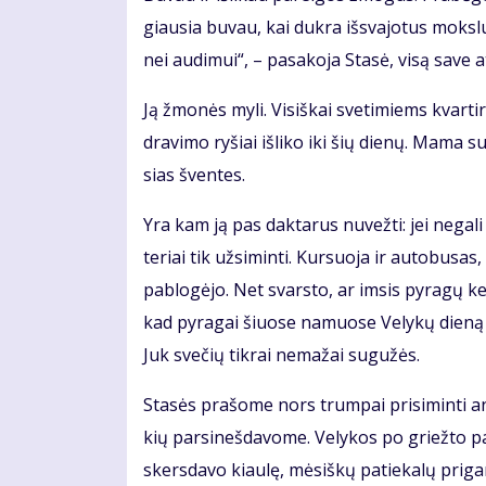
giau­sia bu­vau, kai duk­ra iš­sva­jo­tus moks­l
nei au­di­mui“, – pa­sa­ko­ja Sta­sė, vi­są sa­ve at
Ją žmo­nės my­li. Vi­siš­kai sve­ti­miems kvar­t
dra­vi­mo ry­šiai iš­li­ko iki šių die­nų. Ma­ma 
sias šven­tes.
Yra kam ją pas dak­ta­rus nu­vež­ti: jei ne­ga­l
te­riai tik už­si­min­ti. Kur­suo­ja ir au­to­bu­sa
pa­blo­gė­jo. Net svars­to, ar im­sis py­ra­gų ke­
kad py­ra­gai šiuo­se na­muo­se Ve­ly­kų die­ną
Juk sve­čių tik­rai ne­ma­žai su­gu­žės.
Sta­sės pra­šo­me nors trum­pai pri­si­min­ti an
kių par­si­neš­da­vo­me. Ve­ly­kos po griež­to p
skers­da­vo kiau­lę, mė­siš­kų pa­tie­ka­lų pri­ga­