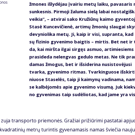
donos
žmo­nes iš­ly­dė­jau įvai­riu me­tų lai­ku, pa­va­sa­ri
sun­kes­nis. Pir­mo­ji ža­lu­ma sie­lą la­bai nos­tal­giš­k
vei­kia“, – at­vi­rai sa­ko Kru­žiū­nų kai­mo gy­ven­to­
Sta­sė Kun­ce­vi­čie­nė, ar­ti­mų žmo­nių slau­gai sky­
de­vy­nio­li­ka me­tų. Ji, kaip ir vi­si, su­pran­ta, ka
sų fi­zi­nio gy­ve­ni­mo baig­tis – mir­tis. Bet net ir 
da, kai mirš­ta il­gai sir­gęs as­muo, ar­ti­mie­siems
pra­si­de­da ne­leng­vas ge­du­lo me­tas. Ne tik pra
da­mas žmo­gus, bet ir iš­si­de­ri­na nu­si­sto­vė­ju­si
tvar­ka, gy­ve­ni­mo rit­mas. Tvar­kin­guo­se iš­skir­t
niuo­se Sta­se­lės, taip ji kai­my­nų va­di­na­ma, na
se kal­bė­jo­mės apie gy­ve­ni­mo vi­su­mą. Juk kiek­
no gy­ve­ni­mas taip su­dė­lio­tas, kad ja­me yra vis
 zu­ja trans­por­to prie­mo­nės. Gra­žiai pri­žiū­ri­mi pa­sta­tai ap­juo
vad­ra­ti­nių met­rų tu­rin­tis gy­ve­na­ma­sis na­mas švie­čia nau­ju