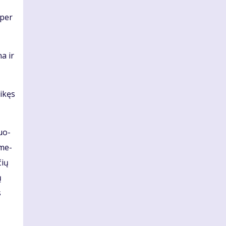
 per
na ir
i­kęs
duo­
 me­
čių
ų
s