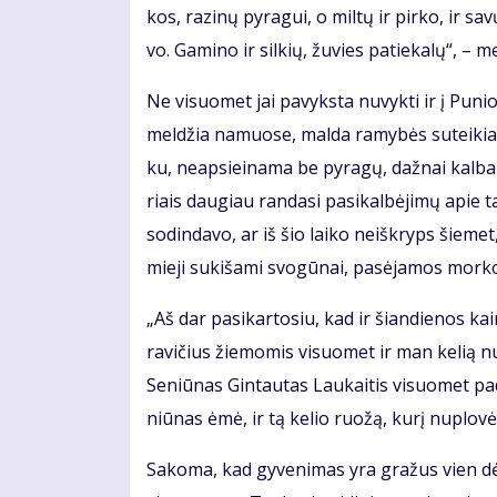
kos, ra­zi­nų py­ra­gui, o mil­tų ir pir­ko, ir sa
vo. Ga­mi­no ir sil­kių, žu­vies pa­tie­ka­lų“, – m
Ne vi­suo­met jai pa­vyks­ta nu­vyk­ti ir į Pu­n
mel­džia na­muo­se, mal­da ra­my­bės su­tei­kia. D
ku, neap­si­ei­na­ma be py­ra­gų, daž­nai kal­b
riais dau­giau ran­da­si pa­si­kal­bė­ji­mų apie ta
so­din­da­vo, ar iš šio lai­ko ne­iš­kryps šie­m
mie­ji su­ki­ša­mi svo­gū­nai, pa­sė­ja­mos mor­ko
„Aš dar pa­si­kar­to­siu, kad ir šian­die­nos 
ra­vi­čius žie­mo­mis vi­suo­met ir man ke­lią nu
Se­niū­nas Gin­tau­tas Lau­kai­tis vi­suo­met pa
niū­nas ėmė, ir tą ke­lio ruo­žą, ku­rį nu­plo­vė,
Sa­ko­ma, kad gy­ve­ni­mas yra gra­žus vien dė