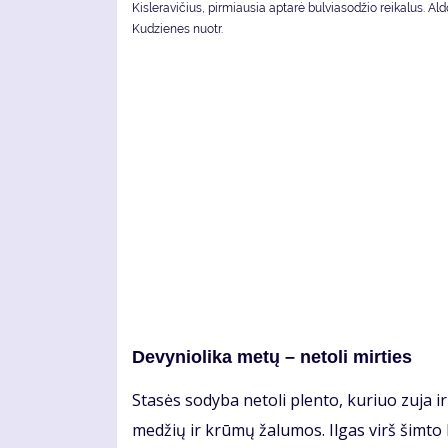
Kisleravičius, pirmiausia aptarė bulviasodžio reikalus. Al
Kudzienes nuotr.
De­vy­nio­li­ka me­tų – ne­to­li mir­ties
Sta­sės so­dy­ba ne­to­li plen­to, ku­riuo zu­ja ir
me­džių ir krū­mų ža­lu­mos. Il­gas virš šim­to k