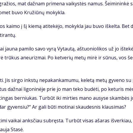
 gra­žios, mat daž­nam pri­me­na vai­kys­tės na­mus. Šei­mi­nin­kė s
o­met bu­vo Kru­žiū­nų mo­kyk­la.
os kai­mo į šį kie­mą ati­te­kė­jo, mo­kyk­la jau bu­vo iš­kel­ta. Bet d
i­ran­tų.
 jau­na pa­mi­lo sa­vo vy­rą Vy­tau­tą, aš­tuo­nio­li­kos už jo iš­te­kė
­rė trū­kus aneu­riz­mai. Po ket­ve­rių me­tų mi­rė ir sū­nus, vos še
ti. Jis sir­go inks­tų ne­pa­kan­ka­mu­mu, ke­le­tą me­tų gy­ve­no su
­tus daž­nai li­go­ni­nė­je prie jo man te­ko bu­dė­ti, po ke­tu­ris mė
tin­gas ber­niu­kas. Tur­būt iki mir­ties ma­no au­sy­se skam­bės j
ar gy­ven­siu?“ Ar ga­li bū­ti mo­ti­nai skau­des­nis klau­si­mas?
ti­mi vai­kai anks­čiau su­bręs­ta. Tur­būt vi­sas aša­ras iš­ver­kiau,
au­ja Sta­sė.