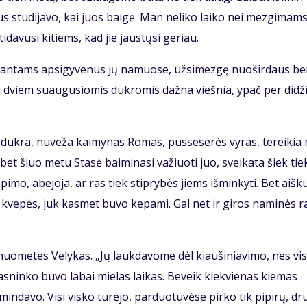
us stu­di­ja­vo, kai juos bai­gė. Man ne­li­ko lai­ko nei mez­gi­mams
i­da­vu­si ki­tiems, kad jie jaus­tų­si ge­riau.
i­ran­tams ap­si­gy­ve­nus jų na­muo­se, už­si­mez­gę nuo­šir­daus b
su dviem su­au­gu­sio­mis duk­ro­mis daž­na vieš­nia, ypač per di­dži
i duk­ra, nu­ve­ža kai­my­nas Ro­mas, pus­se­se­rės vy­ras, te­rei­ki
s, bet šiuo me­tu Sta­sė bai­mi­na­si va­žiuo­ti juo, svei­ka­ta šiek tie
pi­mo, abe­jo­ja, ar ras tiek stip­ry­bės jiems iš­min­ky­ti. Bet aiš­k
 kve­pės, juk kas­met bu­vo ke­pa­mi. Gal net ir gi­ros na­mi­nės ra
uo­me­tes Ve­ly­kas. „Jų lauk­da­vo­me dėl kiau­ši­nia­vi­mo, nes vi­
as­nin­ko bu­vo la­bai mie­las lai­kas. Be­veik kiek­vie­nas kie­mas
min­da­vo. Vi­si vis­ko tu­rė­jo, par­duo­tu­vė­se pir­ko tik pi­pi­rų, dr