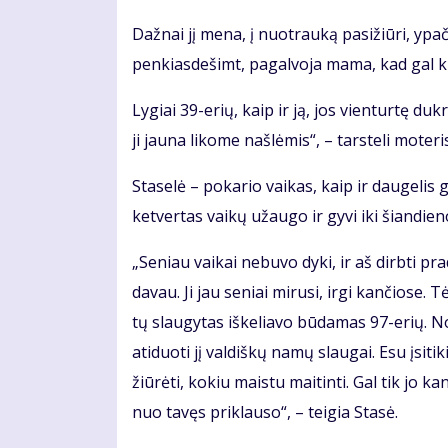
Daž­nai jį me­na, į nuo­trau­ką pa­si­žiū­ri, ypač
pen­kias­de­šimt, pa­gal­vo­ja ma­ma, kad gal ki­
Ly­giai 39-erių, kaip ir ją, jos vien­tur­tę duk­rą
ji jau­na li­ko­me naš­lė­mis“, – tars­te­li mo­te­ri
Sta­se­lė – po­ka­rio vai­kas, kaip ir dau­ge­lis g
ket­ver­tas vai­kų už­au­go ir gy­vi iki šian­die­n
„Se­niau vai­kai ne­bu­vo dy­ki, ir aš dirb­ti pr
da­vau. Ji jau se­niai mi­ru­si, ir­gi kan­čio­se.
tų slau­gy­tas iš­ke­lia­vo bū­da­mas 97-erių. N
ati­duo­ti jį val­diš­kų na­mų slau­gai. Esu įsi­ti
žiū­rė­ti, ko­kiu mais­tu mai­tin­ti. Gal tik jo ka
nuo ta­vęs pri­klau­so“, – tei­gia Sta­sė.