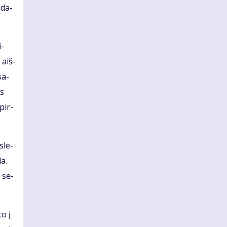
ū­da­
i­
 aiš­
sa­
es
 pir­
­le­
da.
i se­
to į