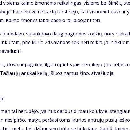
s, tad vi­siems kai­mo žmo­nėms rei­ka­lin­gas, vi­siems be iš­im­čių st
sku­bė­jo. Pa­šne­ko­vė ne kar­tą tars­te­lė­jo, kad vi­suo­met bu­vo ir 
. Kai­mo žmo­nės la­bai pa­dė­jo jai lai­do­jant tė­tį.
­ras bu­dė­da­vo, su­lauk­da­vo daug pa­guo­dos žo­džių, nors nie­ka­
n­ku tam, prie ku­rio 24 va­lan­das šo­ki­nė­ti rei­kia. Jai nie­kuo­
a­va­duo­ti.
 jų į lo­vą ne­pa­gul­dė, il­gai rū­pin­tis jais ne­rei­kė­jo. Jau ne­bė­ra 
i. Ta­čiau jų anū­kai ke­lią į šiuos na­mus ži­no, at­va­žiuo­ja.
ti
man tai ne­rū­pė­jo, įvai­rius dar­bus dir­bau ko­lū­ky­je, sten­giau­
 ne­si­pir­šo, ma­tyt, per­ša­si toms, ku­rios ant­rų­jų pu­sių ieš­ko
­go tiek me­tų, bet džiaugs­mo bū­ta ne tiek daug. Gal­būt lai­min­