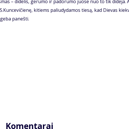
s­mas – di­de­lis, ge­ru­mo ir pa­do­ru­mo juo­se nuo to tik di­dė­ja. A
 S.Kun­ce­vi­čie­nę, ki­tiems pa­liu­dy­da­mos tie­są, kad Die­vas kiek­
ge­ba pa­neš­ti.
Komentarai