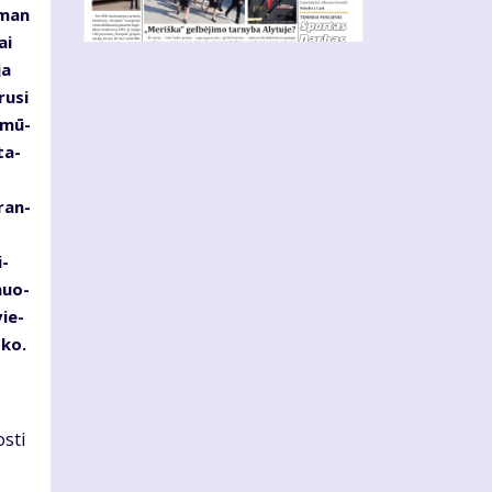
s man
ai
ja
ru­si
d mū­
ta­
­ran­
i­
­muo­
vie­
­ko.
s­ti