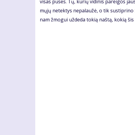
vi­sas pu­ses. Tų, ku­rių vi­di­nis pa­rei­gos jau
mų­jų ne­tek­tys ne­pa­lau­žė, o tik su­stip­ri­no
nam žmo­gui už­de­da to­kią naš­tą, ko­kią šis 