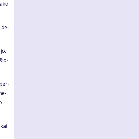
a­ko,
i­de­
­jo.
­šio­
 per­
­ne­
o
 kai