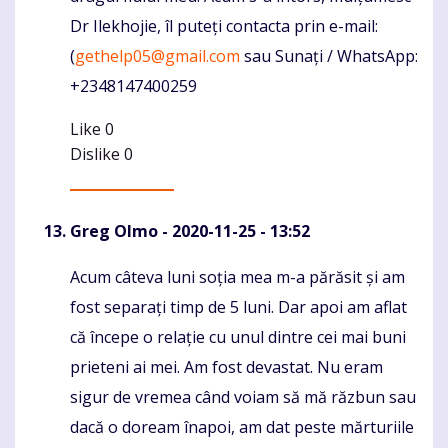
Dr Ilekhojie, îl puteți contacta prin e-mail:
(
gethelp05@gmail.com
sau Sunați / WhatsApp:
+2348147400259
Like
0
Dislike
0
Greg Olmo
- 2020-11-25 - 13:52
Acum câteva luni soția mea m-a părăsit și am
Komentaras
fost separați timp de 5 luni. Dar apoi am aflat
că începe o relație cu unul dintre cei mai buni
prieteni ai mei. Am fost devastat. Nu eram
sigur de vremea când voiam să mă răzbun sau
dacă o doream înapoi, am dat peste mărturiile