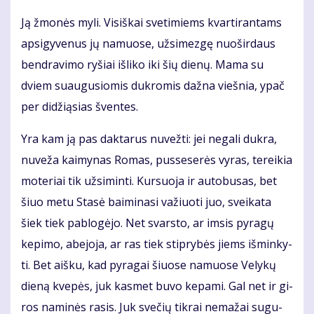
Ją žmo­nės my­li. Vi­siš­kai sve­ti­miems kvar­ti­ran­tams
ap­si­gy­ve­nus jų na­muo­se, už­si­mez­gę nuo­šir­daus
ben­dra­vi­mo ry­šiai iš­li­ko iki šių die­nų. Ma­ma su
dviem su­au­gu­sio­mis duk­ro­mis daž­na vieš­nia, ypač
per di­dži­ą­sias šven­tes.
Yra kam ją pas dak­ta­rus nu­vež­ti: jei ne­ga­li duk­ra,
nu­ve­ža kai­my­nas Ro­mas, pus­se­se­rės vy­ras, te­rei­kia
mo­te­riai tik už­si­min­ti. Kur­suo­ja ir au­to­bu­sas, bet
šiuo me­tu Sta­sė bai­mi­na­si va­žiuo­ti juo, svei­ka­ta
šiek tiek pa­blo­gė­jo. Net svars­to, ar im­sis py­ra­gų
ke­pi­mo, abe­jo­ja, ar ras tiek stip­ry­bės jiems iš­min­ky­
ti. Bet aiš­ku, kad py­ra­gai šiuo­se na­muo­se Ve­ly­kų
die­ną kve­pės, juk kas­met bu­vo ke­pa­mi. Gal net ir gi­
ros na­mi­nės ra­sis. Juk sve­čių tik­rai ne­ma­žai su­gu­