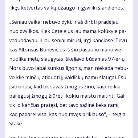
li­kęs ket­ver­tas vai­kų už­au­go ir gy­vi iki šian­die­nos.
„Se­niau vai­kai ne­bu­vo dy­ki, ir aš dirb­ti pra­dė­jau
nuo dvy­li­kos. Kiek ūg­te­lė­jus jau ma­mą ko­lū­ky­je pa­
va­duo­da­vau. Ji jau se­niai mi­ru­si, ir­gi kan­čio­se. Tė­vu­
kas Al­fon­sas Bu­ne­vi­čius iš šio pa­sau­lio ma­no vie­
nuo­li­ka me­tų slau­gy­tas iš­ke­lia­vo bū­da­mas 97-erių.
Nors bu­vo la­bai sun­kus li­go­nis, man nie­ka­da ne­bu­
vo ki­lę min­čių ati­duo­ti jį val­diš­kų na­mų slau­gai. Esu
įsi­ti­ki­nu­si, kad tik sa­vas žmo­gus ži­no, kaip rei­kia
pa­lie­gu­sį žmo­gų žiū­rė­ti, ko­kiu mais­tu mai­tin­ti. Gal
tik jo kan­čias pra­tę­si, bet ta­vo są­ži­nė lie­ka ra­mi,
kad pa­da­rei vi­sa, kas nuo ta­vęs pri­klau­so“, – tei­gia
Sta­sė.
Jos tė­tis bu­vo ve­te­ri­na­ri­jos spe­cia­lis­tas, tad vi­siems