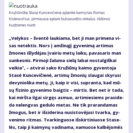
Kružiūniškę Stasę Kuncevičienę aplankė kaimynas Romas
Kisleravičius, pirmiausia aptarė bulviasodžio reikalus. Aldonos
Kudzienes nuotr.
„Ve­ly­kos – šven­tė lau­kia­ma, bet ji man pri­me­na vi­
sas ne­tek­tis. Nors į am­ži­ną­jį gy­ve­ni­mą ar­ti­mus
žmo­nes iš­ly­dė­jau įvai­riu me­tų lai­ku, pa­va­sa­ris man
sun­kes­nis. Pir­mo­ji ža­lu­ma sie­lą la­bai nos­tal­giš­kai
vei­kia“, – at­vi­rai sa­ko Kru­žiū­nų kai­mo gy­ven­to­ja
Sta­sė Kun­ce­vi­čie­nė, ar­ti­mų žmo­nių slau­gai sky­ru­si
de­vy­nio­li­ka me­tų. Ji, kaip ir vi­si, su­pran­ta, kad mū­
sų fi­zi­nio gy­ve­ni­mo baig­tis – mir­tis. Bet net ir ta­da,
kai mirš­ta il­gai sir­gęs as­muo, ar­ti­mie­siems pra­si­de­
da ne­leng­vas ge­du­lo me­tas. Ne tik pra­ran­da­mas
žmo­gus, bet ir iš­si­de­ri­na nu­si­sto­vė­ju­si tvar­ka, gy­
ve­ni­mo rit­mas. Tvar­kin­guo­se iš­skir­ti­niuo­se Sta­se­
lės, taip ji kai­my­nų va­di­na­ma, na­muo­se kal­bė­jo­mės