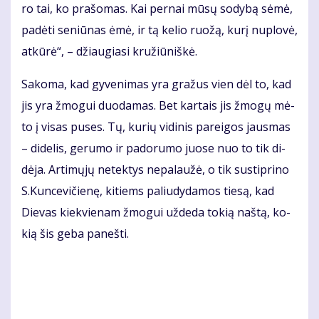
ro tai, ko pra­šo­mas. Kai per­nai mū­sų so­dy­bą sė­mė,
pa­dė­ti se­niū­nas ėmė, ir tą ke­lio ruo­žą, ku­rį nu­plo­vė,
at­kū­rė“, – džiau­gia­si kru­žiū­niš­kė.
Sa­ko­ma, kad gy­ve­ni­mas yra gra­žus vien dėl to, kad
jis yra žmo­gui duo­da­mas. Bet kar­tais jis žmo­gų mė­
to į vi­sas pu­ses. Tų, ku­rių vi­di­nis pa­rei­gos jaus­mas
– di­de­lis, ge­ru­mo ir pa­do­ru­mo juo­se nuo to tik di­
dė­ja. Ar­ti­mų­jų ne­tek­tys ne­pa­lau­žė, o tik su­stip­ri­no
S.Kun­ce­vi­čie­nę, ki­tiems pa­liu­dy­da­mos tie­są, kad
Die­vas kiek­vie­nam žmo­gui už­de­da to­kią naš­tą, ko­
kią šis ge­ba pa­neš­ti.