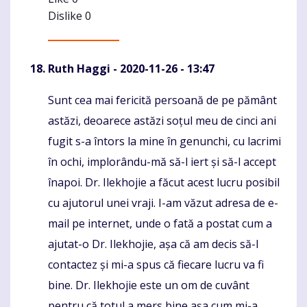
Dislike
0
Ruth Haggi
- 2020-11-26 - 13:47
Sunt cea mai fericită persoană de pe pământ
Komentaras
astăzi, deoarece astăzi soțul meu de cinci ani
fugit s-a întors la mine în genunchi, cu lacrimi
în ochi, implorându-mă să-l iert și să-l accept
înapoi. Dr. Ilekhojie a făcut acest lucru posibil
cu ajutorul unei vraji. I-am văzut adresa de e-
mail pe internet, unde o fată a postat cum a
ajutat-o Dr. Ilekhojie, așa că am decis să-l
contactez și mi-a spus că fiecare lucru va fi
bine. Dr. Ilekhojie este un om de cuvânt
pentru că totul a mers bine așa cum mi-a