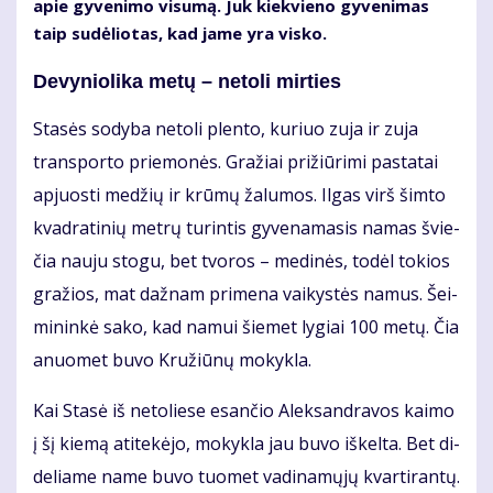
apie gy­ve­ni­mo vi­su­mą. Juk kiek­vie­no gy­ve­ni­mas
taip su­dė­lio­tas, kad ja­me yra vis­ko.
De­vy­nio­li­ka me­tų – ne­to­li mir­ties
Sta­sės so­dy­ba ne­to­li plen­to, ku­riuo zu­ja ir zu­ja
trans­por­to prie­mo­nės. Gra­žiai pri­žiū­ri­mi pa­sta­tai
ap­juos­ti me­džių ir krū­mų ža­lu­mos. Il­gas virš šim­to
kvad­ra­ti­nių met­rų tu­rin­tis gy­ve­na­ma­sis na­mas švie­
čia nau­ju sto­gu, bet tvo­ros – me­di­nės, to­dėl to­kios
gra­žios, mat daž­nam pri­me­na vai­kys­tės na­mus. Šei­
mi­nin­kė sa­ko, kad na­mui šie­met ly­giai 100 me­tų. Čia
anuo­met bu­vo Kru­žiū­nų mo­kyk­la.
Kai Sta­sė iš ne­to­lie­se esan­čio Alek­san­dra­vos kai­mo
į šį kie­mą ati­te­kė­jo, mo­kyk­la jau bu­vo iš­kel­ta. Bet di­
de­lia­me na­me bu­vo tuo­met va­di­na­mų­jų kvar­ti­ran­tų.