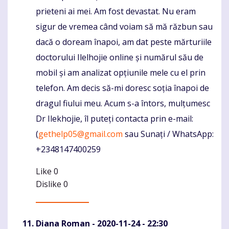
prieteni ai mei. Am fost devastat. Nu eram
sigur de vremea când voiam să mă răzbun sau
dacă o doream înapoi, am dat peste mărturiile
doctorului Ilelhojie online și numărul său de
mobil și am analizat opțiunile mele cu el prin
telefon. Am decis să-mi doresc soția înapoi de
dragul fiului meu. Acum s-a întors, mulțumesc
Dr Ilekhojie, îl puteți contacta prin e-mail:
(
gethelp05@gmail.com
sau Sunați / WhatsApp:
+2348147400259
Like
0
Dislike
0
Diana Roman
- 2020-11-24 - 22:30