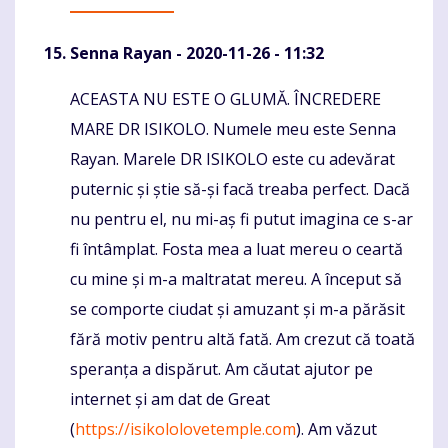
Senna Rayan
- 2020-11-26 - 11:32
ACEASTA NU ESTE O GLUMĂ. ÎNCREDERE
Komentaras
MARE DR ISIKOLO. Numele meu este Senna
Rayan. Marele DR ISIKOLO este cu adevărat
puternic și știe să-și facă treaba perfect. Dacă
nu pentru el, nu mi-aș fi putut imagina ce s-ar
fi întâmplat. Fosta mea a luat mereu o ceartă
cu mine și m-a maltratat mereu. A început să
se comporte ciudat și amuzant și m-a părăsit
fără motiv pentru altă fată. Am crezut că toată
speranța a dispărut. Am căutat ajutor pe
internet și am dat de Great
(
https://isikololovetemple.com
). Am văzut