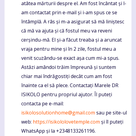
atâtea mărturii despre el. Am fost încântat și l-
am contactat prin e-mail și i-am spus ce se
întâmplă. A râs și m-a asigurat să mă liniștesc
că mă va ajuta și că fostul meu va reveni
cerșindu-mă. El și-a făcut treaba și a aruncat
vraja pentru mine și în 2 zile, fostul meu a
venit scuzându-se exact așa cum mi-a spus.
Astăzi amândoi trăim împreună și suntem
chiar mai îndrăgostiți decât cum am fost
înainte ca el să plece. Contactați Marele DR
ISIKOLO pentru propriul ajutor. Îl puteți
contacta pe e-mail:
isikolosolutionhome@gmail.com
sau pe site-ul
web:
https://isikololovetemple.com
și îl puteți
WhatsApp și la +2348133261196.