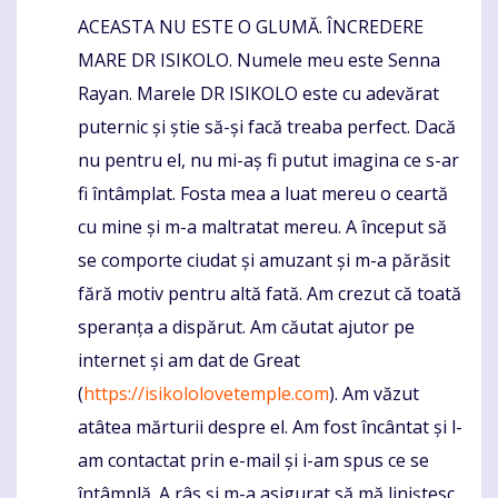
ACEASTA NU ESTE O GLUMĂ. ÎNCREDERE
Komentaras
MARE DR ISIKOLO. Numele meu este Senna
Rayan. Marele DR ISIKOLO este cu adevărat
puternic și știe să-și facă treaba perfect. Dacă
nu pentru el, nu mi-aș fi putut imagina ce s-ar
fi întâmplat. Fosta mea a luat mereu o ceartă
cu mine și m-a maltratat mereu. A început să
se comporte ciudat și amuzant și m-a părăsit
fără motiv pentru altă fată. Am crezut că toată
speranța a dispărut. Am căutat ajutor pe
internet și am dat de Great
(
https://isikololovetemple.com
). Am văzut
atâtea mărturii despre el. Am fost încântat și l-
am contactat prin e-mail și i-am spus ce se
întâmplă. A râs și m-a asigurat să mă liniștesc