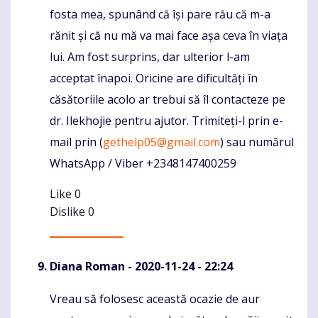
fosta mea, spunând că își pare rău că m-a
rănit și că nu mă va mai face așa ceva în viața
lui. Am fost surprins, dar ulterior l-am
acceptat înapoi. Oricine are dificultăți în
căsătoriile acolo ar trebui să îl contacteze pe
dr. Ilekhojie pentru ajutor. Trimiteți-l prin e-
mail prin (
gethelp05@gmail.com
) sau numărul
WhatsApp / Viber +2348147400259
Like
0
Dislike
0
Diana Roman
- 2020-11-24 - 22:24
Vreau să folosesc această ocazie de aur
Komentaras