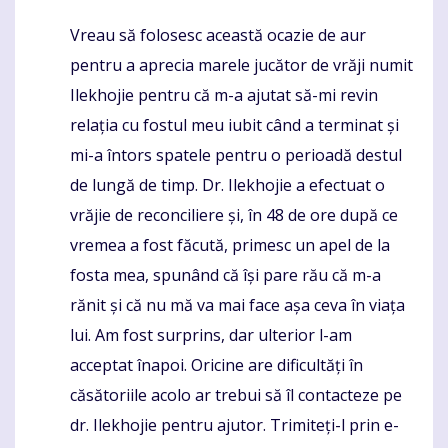
Vreau să folosesc această ocazie de aur
Komentaras
pentru a aprecia marele jucător de vrăji numit
Ilekhojie pentru că m-a ajutat să-mi revin
relația cu fostul meu iubit când a terminat și
mi-a întors spatele pentru o perioadă destul
de lungă de timp. Dr. Ilekhojie a efectuat o
vrăjie de reconciliere și, în 48 de ore după ce
vremea a fost făcută, primesc un apel de la
fosta mea, spunând că își pare rău că m-a
rănit și că nu mă va mai face așa ceva în viața
lui. Am fost surprins, dar ulterior l-am
acceptat înapoi. Oricine are dificultăți în
căsătoriile acolo ar trebui să îl contacteze pe
dr. Ilekhojie pentru ajutor. Trimiteți-l prin e-