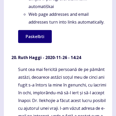
automatiškai
Web page addresses and email
addresses turn into links automatically.
Ruth Haggi
- 2020-11-26 - 14:24
Sunt cea mai fericită persoană de pe pământ
Komentaras
astăzi, deoarece astăzi soțul meu de cinci ani
fugit s-a întors la mine în genunchi, cu lacrimi
în ochi, implorându-mă să-l iert și să-l accept
înapoi. Dr. Ilekhojie a făcut acest lucru posibil
cu ajutorul unei vraji. I-am văzut adresa de e-