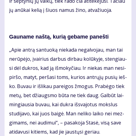
ir sep­ty­nių jų vai­kų, tiek ra­do čia ati­te­kė­ju­si. Ta­čiau
jų anū­kai ke­lią į šiuos na­mus ži­no, at­va­žiuo­ja.
Gau­na­me naš­tą, ku­rią ge­ba­me pa­neš­ti
„Apie an­trą san­tuo­ką nie­ka­da ne­gal­vo­jau, man tai
ne­rū­pė­jo, įvai­rius dar­bus dir­bau ko­lū­ky­je, sten­giau­
si dėl duk­ros, kad ją iš­mo­ky­čiau. Ir nie­kas man ne­si­
pir­šo, ma­tyt, per­ša­si toms, ku­rios ant­rų­jų pu­sių ieš­
ko. Bu­vau ir iš­li­kau pa­rei­gos žmo­gus. Pra­bė­go tiek
me­tų, bet džiaugs­mo bū­ta ne tiek daug. Gal­būt lai­
min­giau­sia bu­vau, kai duk­ra iš­sva­jo­tus moks­lus
stu­di­ja­vo, kai juos bai­gė. Man ne­li­ko lai­ko nei mez­
gi­mams, nei au­di­mui“, – pa­sa­ko­ja Sta­sė, vi­są sa­ve
ati­da­vu­si ki­tiems, kad jie jaus­tų­si ge­riau.