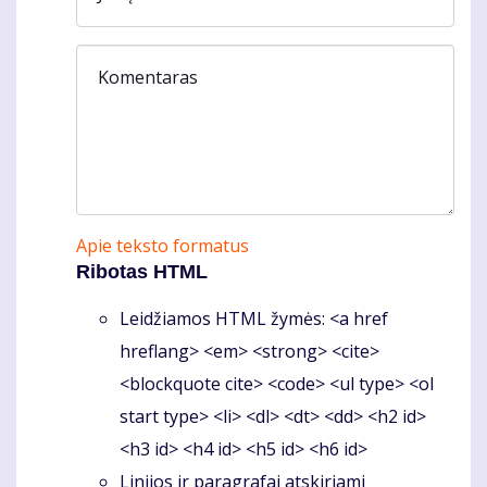
Komentaras
Apie teksto formatus
Ribotas HTML
Leidžiamos HTML žymės: <a href
hreflang> <em> <strong> <cite>
<blockquote cite> <code> <ul type> <ol
start type> <li> <dl> <dt> <dd> <h2 id>
<h3 id> <h4 id> <h5 id> <h6 id>
Linijos ir paragrafai atskiriami