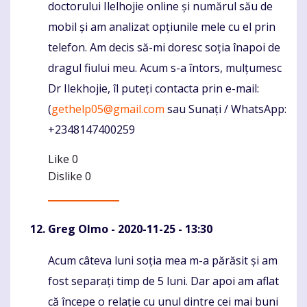
doctorului Ilelhojie online și numărul său de
mobil și am analizat opțiunile mele cu el prin
telefon. Am decis să-mi doresc soția înapoi de
dragul fiului meu. Acum s-a întors, mulțumesc
Dr Ilekhojie, îl puteți contacta prin e-mail:
(
gethelp05@gmail.com
sau Sunați / WhatsApp:
+2348147400259
Like
0
Dislike
0
Greg Olmo
- 2020-11-25 - 13:30
Acum câteva luni soția mea m-a părăsit și am
Komentaras
fost separați timp de 5 luni. Dar apoi am aflat
că începe o relație cu unul dintre cei mai buni