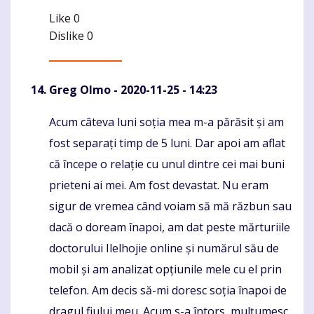
Like
0
Dislike
0
Greg Olmo
- 2020-11-25 - 14:23
Acum câteva luni soția mea m-a părăsit și am
Komentaras
fost separați timp de 5 luni. Dar apoi am aflat
că începe o relație cu unul dintre cei mai buni
prieteni ai mei. Am fost devastat. Nu eram
sigur de vremea când voiam să mă răzbun sau
dacă o doream înapoi, am dat peste mărturiile
doctorului Ilelhojie online și numărul său de
mobil și am analizat opțiunile mele cu el prin
telefon. Am decis să-mi doresc soția înapoi de
dragul fiului meu. Acum s-a întors, mulțumesc