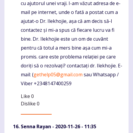
cu ajutorul unei vraji. I-am văzut adresa de e-
mail pe internet, unde o fată a postat cum a
ajutat-o Dr. Ilekhojie, așa că am decis să-l
contactez și mi-a spus că fiecare lucru va fi
bine. Dr. Ilekhojie este un om de cuvânt
pentru că totul a mers bine așa cum mi-a
promis. care este problema relației pe care
doriți să o rezolvați? contactați dr. Ilekhojie. E-
mail: (
gethelp05@gmail.com
sau Whatsapp /
Viber +2348147400259
Like
0
Dislike
0
Senna Rayan
- 2020-11-26 - 11:35