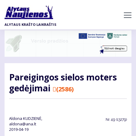
Pereiti
į
pagrindinį
ALYTAUS KRAŠTO LAIKRAŠTIS
turinį
Pa­rei­gin­gos sie­los mo­ters
ge­dė­ji­mai
(2586)
Aldona KUDZIENĖ,
Nr.
49 (13279)
aldona@ana.lt
2019-04-19