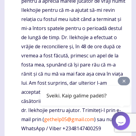
pentru a aprecia marele jucător de vrăji numit
Ilekhojie pentru că m-a ajutat să-mi revin
relația cu fostul meu iubit când a terminat și
mi-a întors spatele pentru o perioadă destul
de lungă de timp. Dr. Ilekhojie a efectuat o
vrăjie de reconciliere și, în 48 de ore după ce
vremea a fost făcută, primesc un apel de la
fosta mea, spunând că își pare rău că m-a
rănit și că nu mă va mai face așa ceva în viața
lui. Am fost surprins, dar ulterior l-am
acceptat înapoi. Oricine are dificultăți în
Sveiki. Kaip galime padėti?
căsătoriile acolo ar trebui să îl contacteze pe
dr. Ilekhojie pentru ajutor. Trimiteți-l prin e-
mail prin (
gethelp05@gmail.com
) sau numărul
WhatsApp / Viber +2348147400259