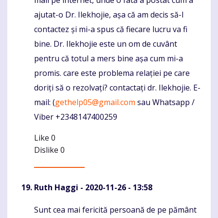
mail pe internet, unde o fată a postat cum a
ajutat-o Dr. Ilekhojie, așa că am decis să-l
contactez și mi-a spus că fiecare lucru va fi
bine. Dr. Ilekhojie este un om de cuvânt
pentru că totul a mers bine așa cum mi-a
promis. care este problema relației pe care
doriți să o rezolvați? contactați dr. Ilekhojie. E-
mail: (
gethelp05@gmail.com
sau Whatsapp /
Viber +2348147400259
Like
0
Dislike
0
Ruth Haggi
- 2020-11-26 - 13:58
Sunt cea mai fericită persoană de pe pământ
Komentaras