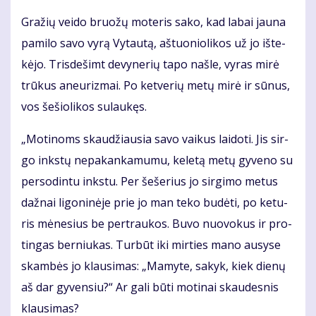
Gra­žių vei­do bruo­žų mo­te­ris sa­ko, kad la­bai jau­na
pa­mi­lo sa­vo vy­rą Vy­tau­tą, aš­tuo­nio­li­kos už jo iš­te­
kė­jo. Tris­de­šimt de­vy­ne­rių ta­po naš­le, vy­ras mi­rė
trū­kus aneu­riz­mai. Po ket­ve­rių me­tų mi­rė ir sū­nus,
vos še­šio­li­kos su­lau­kęs.
„Mo­ti­noms skau­džiau­sia sa­vo vai­kus lai­do­ti. Jis sir­
go inks­tų ne­pa­kan­ka­mu­mu, ke­le­tą me­tų gy­ve­no su
per­so­din­tu inks­tu. Per še­še­rius jo sir­gi­mo me­tus
daž­nai li­go­ni­nė­je prie jo man te­ko bu­dė­ti, po ke­tu­
ris mė­ne­sius be per­trau­kos. Bu­vo nuo­vo­kus ir pro­
tin­gas ber­niu­kas. Tur­būt iki mir­ties ma­no au­sy­se
skam­bės jo klau­si­mas: „Ma­my­te, sa­kyk, kiek die­nų
aš dar gy­ven­siu?“ Ar ga­li bū­ti mo­ti­nai skau­des­nis
klau­si­mas?