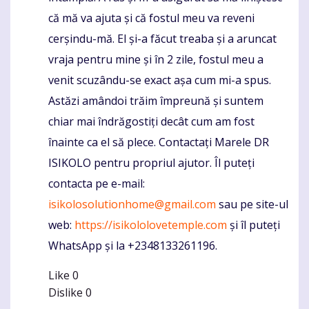
că mă va ajuta și că fostul meu va reveni
cerșindu-mă. El și-a făcut treaba și a aruncat
vraja pentru mine și în 2 zile, fostul meu a
venit scuzându-se exact așa cum mi-a spus.
Astăzi amândoi trăim împreună și suntem
chiar mai îndrăgostiți decât cum am fost
înainte ca el să plece. Contactați Marele DR
ISIKOLO pentru propriul ajutor. Îl puteți
contacta pe e-mail:
isikolosolutionhome@gmail.com
sau pe site-ul
web:
https://isikololovetemple.com
și îl puteți
WhatsApp și la +2348133261196.
Like
0
Dislike
0