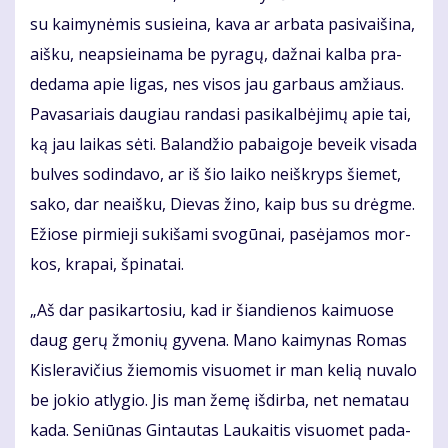
su kai­my­nė­mis su­si­ei­na, ka­va ar ar­ba­ta pa­si­vai­ši­na,
aiš­ku, neap­si­ei­na­ma be py­ra­gų, daž­nai kal­ba pra­
de­da­ma apie li­gas, nes vi­sos jau gar­baus am­žiaus.
Pa­va­sa­riais dau­giau ran­da­si pa­si­kal­bė­ji­mų apie tai,
ką jau lai­kas sė­ti. Ba­lan­džio pa­bai­go­je be­veik vi­sa­da
bul­ves so­din­da­vo, ar iš šio lai­ko ne­iš­kryps šie­met,
sa­ko, dar ne­aiš­ku, Die­vas ži­no, kaip bus su drėg­me.
Ežio­se pir­mie­ji su­ki­ša­mi svo­gū­nai, pa­sė­ja­mos mor­
kos, kra­pai, špi­na­tai.
„Aš dar pa­si­kar­to­siu, kad ir šian­die­nos kai­muo­se
daug ge­rų žmo­nių gy­ve­na. Ma­no kai­my­nas Ro­mas
Kis­le­ra­vi­čius žie­mo­mis vi­suo­met ir man ke­lią nu­va­lo
be jo­kio at­ly­gio. Jis man že­mę iš­dir­ba, net ne­ma­tau
ka­da. Se­niū­nas Gin­tau­tas Lau­kai­tis vi­suo­met pa­da­