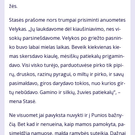
žės.
Sta­sės pra­šo­me nors trum­pai pri­si­min­ti anuo­me­tes
Ve­ly­kas. „Jų lauk­da­vo­me dėl kiau­ši­nia­vi­mo, nes vi­
so­kių par­si­neš­da­vo­me. Ve­ly­kos po griež­to pas­nin­
ko bu­vo la­bai mie­las lai­kas. Be­veik kiek­vie­nas kie­
mas skers­da­vo kiau­lę, mė­siš­kų pa­tie­ka­lų pri­ga­min­
da­vo. Vi­si vis­ko tu­rė­jo, par­duo­tu­vė­se pir­ko tik pi­pi­
rų, drus­kos, ra­zi­nų py­ra­gui, o mil­tų ir pir­ko, ir sa­vų
pa­si­mal­da­vo, gi­ros da­ry­da­vo to­kios, nuo ku­rios gir­
tų ne­bū­da­vo. Ga­mi­no ir sil­kių, žu­vies pa­tie­ka­lų“, –
me­na Sta­sė.
Ne vi­suo­met jai pa­vyks­ta nu­vyk­ti ir į Pu­nios baž­ny­
čią. Bet kad ir ne­nu­ei­na, kaip ma­mos pa­mo­ky­ta, pa­
si­mel­džia na­muo­se, mal­da ra­my­bės su­tei­kia. Daž­nai