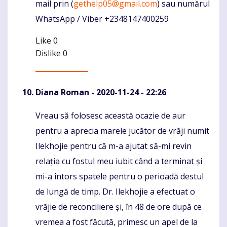
mail prin (
gethelp05@gmail.com
) sau numărul
WhatsApp / Viber +2348147400259
Like
0
Dislike
0
Diana Roman
- 2020-11-24 - 22:26
Vreau să folosesc această ocazie de aur
Komentaras
pentru a aprecia marele jucător de vrăji numit
Ilekhojie pentru că m-a ajutat să-mi revin
relația cu fostul meu iubit când a terminat și
mi-a întors spatele pentru o perioadă destul
de lungă de timp. Dr. Ilekhojie a efectuat o
vrăjie de reconciliere și, în 48 de ore după ce
vremea a fost făcută, primesc un apel de la