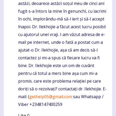
astăzi, deoarece astăzi soțul meu de cinci ani
fugit s-a întors la mine în genunchi, cu lacrimi
în ochi, implorându-mă să-l iert și să-l accept
înapoi. Dr. Ilekhojie a făcut acest lucru posibil
cu ajutorul unei vraji. I-am văzut adresa de e-
mail pe internet, unde o fată a postat cum a
ajutat-o Dr. Ilekhojie, așa că am decis să-l
contactez și mi-a spus că fiecare lucru va fi
bine. Dr. Ilekhojie este un om de cuvânt
pentru că totul a mers bine așa cum mi-a
promis. care este problema relației pe care
doriți să o rezolvați? contactați dr. Ilekhojie. E-
mail: (
gethelp05@gmail.com
sau Whatsapp /
Viber +2348147400259
Like
0