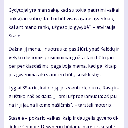
Gy­dy­to­jai yra man sa­kę, kad su to­kia pa­tir­ti­mi vai­kai
anks­čiau su­bręs­ta. Tur­būt vi­sas aša­ras iš­ver­kiau,
kai ant ma­no ran­kų už­ge­so jo gy­vy­bė“, – at­vi­rau­ja
Sta­sė.
Daž­nai jį me­na, į nuo­trau­ką pa­si­žiū­ri, ypač Ka­lė­dų ir
Ve­ly­kų die­no­mis pri­si­mi­ni­mai grįž­ta. Jam bū­tų jau
per pen­kias­de­šimt, pa­gal­vo­ja ma­ma, kad gal ki­taip
jos gy­ve­ni­mas iki šian­dien bū­tų su­si­klos­tęs.
Ly­giai 39-erių, kaip ir ją, jos vien­tur­tę duk­rą Ra­są ir­
gi iš­ti­ko naš­lės da­lia. „Tar­si už­prog­ra­muo­ta: aš jau­
na ir ji jau­na li­ko­me naš­lė­mis“, – tars­te­li mo­te­ris.
Sta­se­lė – po­ka­rio vai­kas, kaip ir dau­ge­lis gy­ve­no di­
de­lė­je šei­mo­je. De­vy­ne­rių bū­da­ma mi­rė jos se­su­tė,