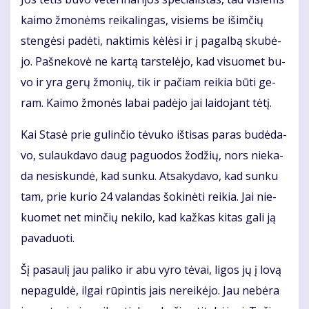
kai­mo žmo­nėms rei­ka­lin­gas, vi­siems be iš­im­čių
sten­gė­si pa­dė­ti, nak­ti­mis kė­lė­si ir į pa­gal­bą sku­bė­
jo. Pa­šne­ko­vė ne kar­tą tars­te­lė­jo, kad vi­suo­met bu­
vo ir yra ge­rų žmo­nių, tik ir pa­čiam rei­kia bū­ti ge­
ram. Kai­mo žmo­nės la­bai pa­dė­jo jai lai­do­jant tė­tį.
Kai Sta­sė prie gu­lin­čio tė­vu­ko iš­ti­sas pa­ras bu­dė­da­
vo, su­lauk­da­vo daug pa­guo­dos žo­džių, nors nie­ka­
da ne­si­skun­dė, kad sun­ku. At­sa­ky­da­vo, kad sun­ku
tam, prie ku­rio 24 va­lan­das šo­ki­nė­ti rei­kia. Jai nie­
kuo­met net min­čių ne­ki­lo, kad kaž­kas ki­tas ga­li ją
pa­va­duo­ti.
Šį pa­sau­lį jau pa­li­ko ir abu vy­ro tė­vai, li­gos jų į lo­vą
ne­pa­gul­dė, il­gai rū­pin­tis jais ne­rei­kė­jo. Jau ne­bė­ra