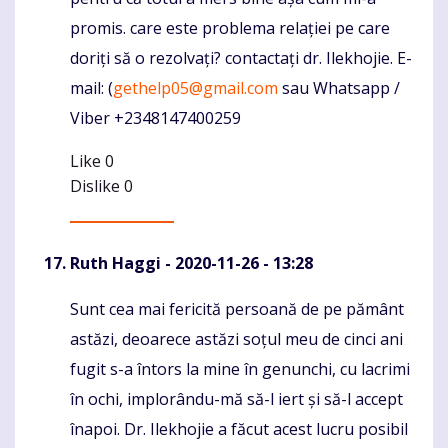
promis. care este problema relației pe care
doriți să o rezolvați? contactați dr. Ilekhojie. E-
mail: (
gethelp05@gmail.com
sau Whatsapp /
Viber +2348147400259
Like
0
Dislike
0
Ruth Haggi
- 2020-11-26 - 13:28
Sunt cea mai fericită persoană de pe pământ
Komentaras
astăzi, deoarece astăzi soțul meu de cinci ani
fugit s-a întors la mine în genunchi, cu lacrimi
în ochi, implorându-mă să-l iert și să-l accept
înapoi. Dr. Ilekhojie a făcut acest lucru posibil