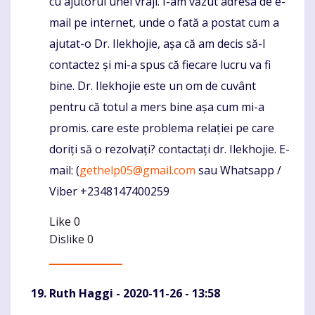
cu ajutorul unei vraji. I-am văzut adresa de e-
mail pe internet, unde o fată a postat cum a
ajutat-o Dr. Ilekhojie, așa că am decis să-l
contactez și mi-a spus că fiecare lucru va fi
bine. Dr. Ilekhojie este un om de cuvânt
pentru că totul a mers bine așa cum mi-a
promis. care este problema relației pe care
doriți să o rezolvați? contactați dr. Ilekhojie. E-
mail: (
gethelp05@gmail.com
sau Whatsapp /
Viber +2348147400259
Like
0
Dislike
0
Ruth Haggi
- 2020-11-26 - 13:58