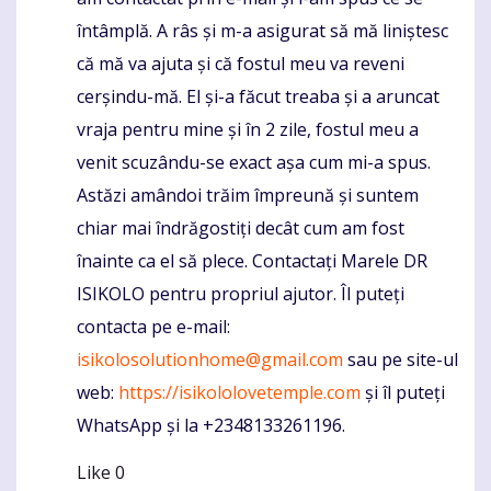
întâmplă. A râs și m-a asigurat să mă liniștesc
că mă va ajuta și că fostul meu va reveni
cerșindu-mă. El și-a făcut treaba și a aruncat
vraja pentru mine și în 2 zile, fostul meu a
venit scuzându-se exact așa cum mi-a spus.
Astăzi amândoi trăim împreună și suntem
chiar mai îndrăgostiți decât cum am fost
înainte ca el să plece. Contactați Marele DR
ISIKOLO pentru propriul ajutor. Îl puteți
contacta pe e-mail:
isikolosolutionhome@gmail.com
sau pe site-ul
web:
https://isikololovetemple.com
și îl puteți
WhatsApp și la +2348133261196.
Like
0