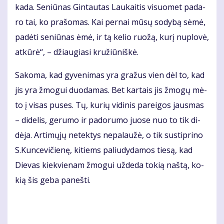
ka­da. Se­niū­nas Gin­tau­tas Lau­kai­tis vi­suo­met pa­da­
ro tai, ko pra­šo­mas. Kai per­nai mū­sų so­dy­bą sė­mė,
pa­dė­ti se­niū­nas ėmė, ir tą ke­lio ruo­žą, ku­rį nu­plo­vė,
at­kū­rė“, – džiau­gia­si kru­žiū­niš­kė.
Sa­ko­ma, kad gy­ve­ni­mas yra gra­žus vien dėl to, kad
jis yra žmo­gui duo­da­mas. Bet kar­tais jis žmo­gų mė­
to į vi­sas pu­ses. Tų, ku­rių vi­di­nis pa­rei­gos jaus­mas
– di­de­lis, ge­ru­mo ir pa­do­ru­mo juo­se nuo to tik di­
dė­ja. Ar­ti­mų­jų ne­tek­tys ne­pa­lau­žė, o tik su­stip­ri­no
S.Kun­ce­vi­čie­nę, ki­tiems pa­liu­dy­da­mos tie­są, kad
Die­vas kiek­vie­nam žmo­gui už­de­da to­kią naš­tą, ko­
kią šis ge­ba pa­neš­ti.