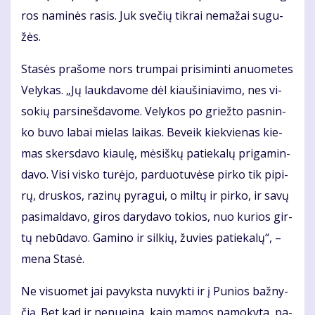
ros na­mi­nės ra­sis. Juk sve­čių tik­rai ne­ma­žai su­gu­
žės.
Sta­sės pra­šo­me nors trum­pai pri­si­min­ti anuo­me­tes
Ve­ly­kas. „Jų lauk­da­vo­me dėl kiau­ši­nia­vi­mo, nes vi­
so­kių par­si­neš­da­vo­me. Ve­ly­kos po griež­to pas­nin­
ko bu­vo la­bai mie­las lai­kas. Be­veik kiek­vie­nas kie­
mas skers­da­vo kiau­lę, mė­siš­kų pa­tie­ka­lų pri­ga­min­
da­vo. Vi­si vis­ko tu­rė­jo, par­duo­tu­vė­se pir­ko tik pi­pi­
rų, drus­kos, ra­zi­nų py­ra­gui, o mil­tų ir pir­ko, ir sa­vų
pa­si­mal­da­vo, gi­ros da­ry­da­vo to­kios, nuo ku­rios gir­
tų ne­bū­da­vo. Ga­mi­no ir sil­kių, žu­vies pa­tie­ka­lų“, –
me­na Sta­sė.
Ne vi­suo­met jai pa­vyks­ta nu­vyk­ti ir į Pu­nios baž­ny­
čią. Bet kad ir ne­nu­ei­na, kaip ma­mos pa­mo­ky­ta, pa­