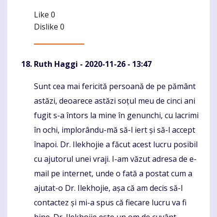
Like
0
Dislike
0
Ruth Haggi
- 2020-11-26 - 13:47
Sunt cea mai fericită persoană de pe pământ
Komentaras
astăzi, deoarece astăzi soțul meu de cinci ani
fugit s-a întors la mine în genunchi, cu lacrimi
în ochi, implorându-mă să-l iert și să-l accept
înapoi. Dr. Ilekhojie a făcut acest lucru posibil
cu ajutorul unei vraji. I-am văzut adresa de e-
mail pe internet, unde o fată a postat cum a
ajutat-o Dr. Ilekhojie, așa că am decis să-l
contactez și mi-a spus că fiecare lucru va fi
bine. Dr. Ilekhojie este un om de cuvânt