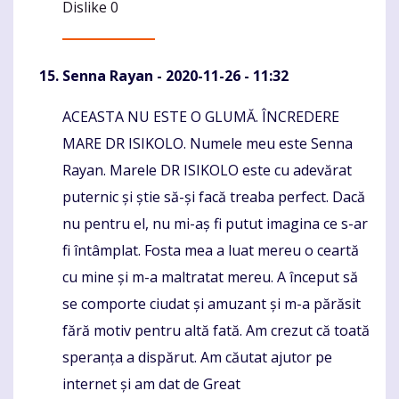
Dislike
0
Senna Rayan
- 2020-11-26 - 11:32
ACEASTA NU ESTE O GLUMĂ. ÎNCREDERE
Komentaras
MARE DR ISIKOLO. Numele meu este Senna
Rayan. Marele DR ISIKOLO este cu adevărat
puternic și știe să-și facă treaba perfect. Dacă
nu pentru el, nu mi-aș fi putut imagina ce s-ar
fi întâmplat. Fosta mea a luat mereu o ceartă
cu mine și m-a maltratat mereu. A început să
se comporte ciudat și amuzant și m-a părăsit
fără motiv pentru altă fată. Am crezut că toată
speranța a dispărut. Am căutat ajutor pe
internet și am dat de Great