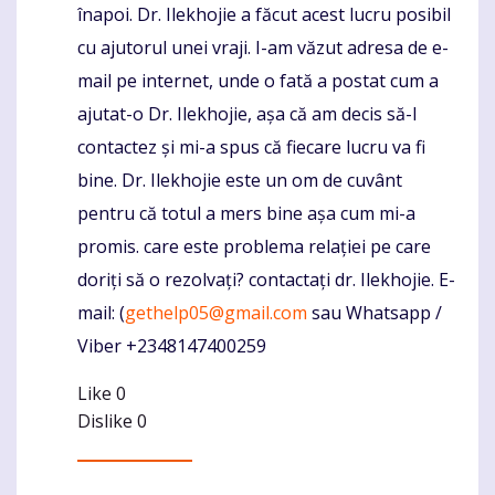
înapoi. Dr. Ilekhojie a făcut acest lucru posibil
cu ajutorul unei vraji. I-am văzut adresa de e-
mail pe internet, unde o fată a postat cum a
ajutat-o Dr. Ilekhojie, așa că am decis să-l
contactez și mi-a spus că fiecare lucru va fi
bine. Dr. Ilekhojie este un om de cuvânt
pentru că totul a mers bine așa cum mi-a
promis. care este problema relației pe care
doriți să o rezolvați? contactați dr. Ilekhojie. E-
mail: (
gethelp05@gmail.com
sau Whatsapp /
Viber +2348147400259
Like
0
Dislike
0