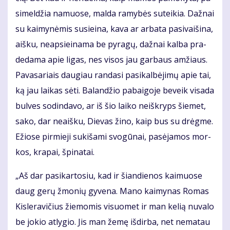
si­mel­džia na­muo­se, mal­da ra­my­bės su­tei­kia. Daž­nai
su kai­my­nė­mis su­si­ei­na, ka­va ar ar­ba­ta pa­si­vai­ši­na,
aiš­ku, neap­si­ei­na­ma be py­ra­gų, daž­nai kal­ba pra­
de­da­ma apie li­gas, nes vi­sos jau gar­baus am­žiaus.
Pa­va­sa­riais dau­giau ran­da­si pa­si­kal­bė­ji­mų apie tai,
ką jau lai­kas sė­ti. Ba­lan­džio pa­bai­go­je be­veik vi­sa­da
bul­ves so­din­da­vo, ar iš šio lai­ko ne­iš­kryps šie­met,
sa­ko, dar ne­aiš­ku, Die­vas ži­no, kaip bus su drėg­me.
Ežio­se pir­mie­ji su­ki­ša­mi svo­gū­nai, pa­sė­ja­mos mor­
kos, kra­pai, špi­na­tai.
„Aš dar pa­si­kar­to­siu, kad ir šian­die­nos kai­muo­se
daug ge­rų žmo­nių gy­ve­na. Ma­no kai­my­nas Ro­mas
Kis­le­ra­vi­čius žie­mo­mis vi­suo­met ir man ke­lią nu­va­lo
be jo­kio at­ly­gio. Jis man že­mę iš­dir­ba, net ne­ma­tau