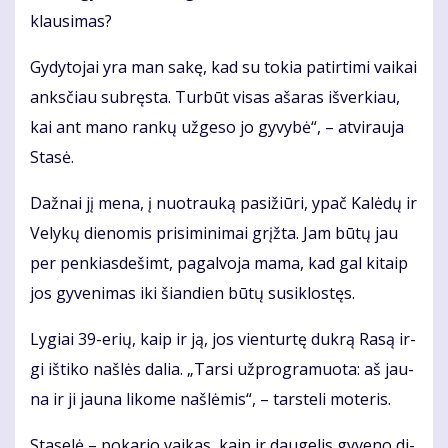
klau­si­mas?
Gy­dy­to­jai yra man sa­kę, kad su to­kia pa­tir­ti­mi vai­kai
anks­čiau su­bręs­ta. Tur­būt vi­sas aša­ras iš­ver­kiau,
kai ant ma­no ran­kų už­ge­so jo gy­vy­bė“, – at­vi­rau­ja
Sta­sė.
Daž­nai jį me­na, į nuo­trau­ką pa­si­žiū­ri, ypač Ka­lė­dų ir
Ve­ly­kų die­no­mis pri­si­mi­ni­mai grįž­ta. Jam bū­tų jau
per pen­kias­de­šimt, pa­gal­vo­ja ma­ma, kad gal ki­taip
jos gy­ve­ni­mas iki šian­dien bū­tų su­si­klos­tęs.
Ly­giai 39-erių, kaip ir ją, jos vien­tur­tę duk­rą Ra­są ir­
gi iš­ti­ko naš­lės da­lia. „Tar­si už­prog­ra­muo­ta: aš jau­
na ir ji jau­na li­ko­me naš­lė­mis“, – tars­te­li mo­te­ris.
Sta­se­lė – po­ka­rio vai­kas, kaip ir dau­ge­lis gy­ve­no di­