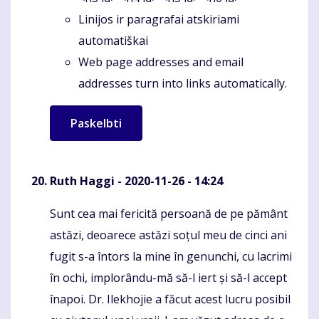
Linijos ir paragrafai atskiriami
automatiškai
Web page addresses and email
addresses turn into links automatically.
Ruth Haggi
- 2020-11-26 - 14:24
Sunt cea mai fericită persoană de pe pământ
Komentaras
astăzi, deoarece astăzi soțul meu de cinci ani
fugit s-a întors la mine în genunchi, cu lacrimi
în ochi, implorându-mă să-l iert și să-l accept
înapoi. Dr. Ilekhojie a făcut acest lucru posibil