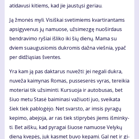
ati­da­vu­si ki­tiems, kad jie jaus­tų­si ge­riau.
Ją žmo­nės my­li. Vi­siš­kai sve­ti­miems kvar­ti­ran­tams
ap­si­gy­ve­nus jų na­muo­se, už­si­mez­gę nuo­šir­daus
ben­dra­vi­mo ry­šiai iš­li­ko iki šių die­nų. Ma­ma su
dviem su­au­gu­sio­mis duk­ro­mis daž­na vieš­nia, ypač
per di­dži­ą­sias šven­tes.
Yra kam ją pas dak­ta­rus nu­vež­ti: jei ne­ga­li duk­ra,
nu­ve­ža kai­my­nas Ro­mas, pus­se­se­rės vy­ras, te­rei­kia
mo­te­riai tik už­si­min­ti. Kur­suo­ja ir au­to­bu­sas, bet
šiuo me­tu Sta­sė bai­mi­na­si va­žiuo­ti juo, svei­ka­ta
šiek tiek pa­blo­gė­jo. Net svars­to, ar im­sis py­ra­gų
ke­pi­mo, abe­jo­ja, ar ras tiek stip­ry­bės jiems iš­min­ky­
ti. Bet aiš­ku, kad py­ra­gai šiuo­se na­muo­se Ve­ly­kų
die­ną kve­pės, juk kas­met bu­vo ke­pa­mi. Gal net ir gi­