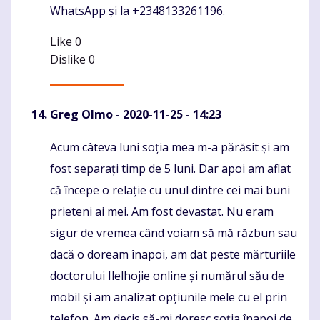
WhatsApp și la +2348133261196.
Like
0
Dislike
0
Greg Olmo
- 2020-11-25 - 14:23
Acum câteva luni soția mea m-a părăsit și am
Komentaras
fost separați timp de 5 luni. Dar apoi am aflat
că începe o relație cu unul dintre cei mai buni
prieteni ai mei. Am fost devastat. Nu eram
sigur de vremea când voiam să mă răzbun sau
dacă o doream înapoi, am dat peste mărturiile
doctorului Ilelhojie online și numărul său de
mobil și am analizat opțiunile mele cu el prin
telefon. Am decis să-mi doresc soția înapoi de