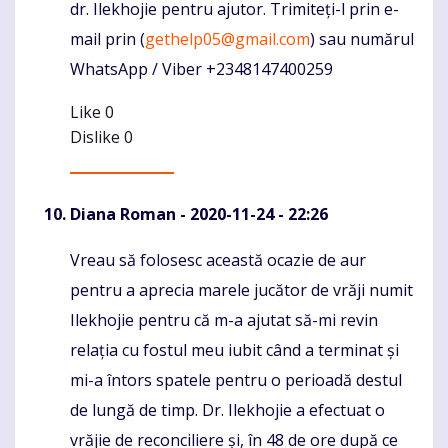
dr. Ilekhojie pentru ajutor. Trimiteți-l prin e-
mail prin (
gethelp05@gmail.com
) sau numărul
WhatsApp / Viber +2348147400259
Like
0
Dislike
0
Diana Roman
- 2020-11-24 - 22:26
Vreau să folosesc această ocazie de aur
Komentaras
pentru a aprecia marele jucător de vrăji numit
Ilekhojie pentru că m-a ajutat să-mi revin
relația cu fostul meu iubit când a terminat și
mi-a întors spatele pentru o perioadă destul
de lungă de timp. Dr. Ilekhojie a efectuat o
vrăjie de reconciliere și, în 48 de ore după ce