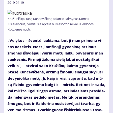
2019-04-19
Kružiūniškę Stasę Kuncevičienę aplankė kaimynas Romas
Kisleravičius, pirmiausia aptarė bulviasodžio reikalus. Aldonos
Kudzienes nuotr.
„Ve­ly­kos – šven­tė lau­kia­ma, bet ji man pri­me­na vi­
sas ne­tek­tis. Nors į am­ži­ną­jį gy­ve­ni­mą ar­ti­mus
žmo­nes iš­ly­dė­jau įvai­riu me­tų lai­ku, pa­va­sa­ris man
sun­kes­nis. Pir­mo­ji ža­lu­ma sie­lą la­bai nos­tal­giš­kai
vei­kia“, – at­vi­rai sa­ko Kru­žiū­nų kai­mo gy­ven­to­ja
Sta­sė Kun­ce­vi­čie­nė, ar­ti­mų žmo­nių slau­gai sky­ru­si
de­vy­nio­li­ka me­tų. Ji, kaip ir vi­si, su­pran­ta, kad mū­
sų fi­zi­nio gy­ve­ni­mo baig­tis – mir­tis. Bet net ir ta­da,
kai mirš­ta il­gai sir­gęs as­muo, ar­ti­mie­siems pra­si­de­
da ne­leng­vas ge­du­lo me­tas. Ne tik pra­ran­da­mas
žmo­gus, bet ir iš­si­de­ri­na nu­si­sto­vė­ju­si tvar­ka, gy­
ve­ni­mo rit­mas. Tvar­kin­guo­se iš­skir­ti­niuo­se Sta­se­