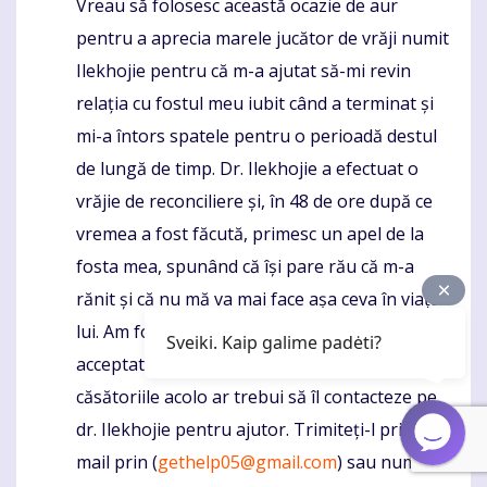
Vreau să folosesc această ocazie de aur
Komentaras
pentru a aprecia marele jucător de vrăji numit
Ilekhojie pentru că m-a ajutat să-mi revin
relația cu fostul meu iubit când a terminat și
mi-a întors spatele pentru o perioadă destul
de lungă de timp. Dr. Ilekhojie a efectuat o
vrăjie de reconciliere și, în 48 de ore după ce
vremea a fost făcută, primesc un apel de la
fosta mea, spunând că își pare rău că m-a
rănit și că nu mă va mai face așa ceva în viața
lui. Am fost surprins, dar ulterior l-am
Sveiki. Kaip galime padėti?
acceptat înapoi. Oricine are dificultăți în
căsătoriile acolo ar trebui să îl contacteze pe
dr. Ilekhojie pentru ajutor. Trimiteți-l prin e-
mail prin (
gethelp05@gmail.com
) sau numărul