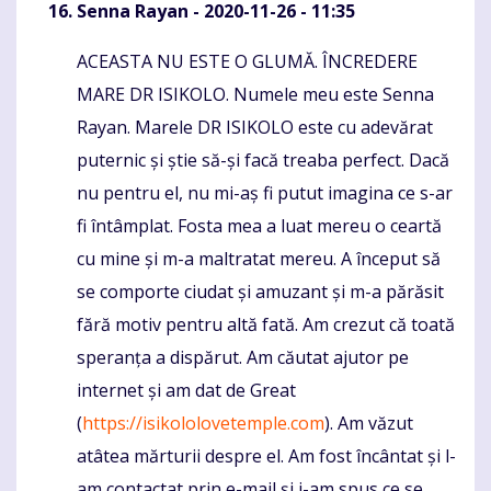
Senna Rayan
- 2020-11-26 - 11:35
ACEASTA NU ESTE O GLUMĂ. ÎNCREDERE
Komentaras
MARE DR ISIKOLO. Numele meu este Senna
Rayan. Marele DR ISIKOLO este cu adevărat
puternic și știe să-și facă treaba perfect. Dacă
nu pentru el, nu mi-aș fi putut imagina ce s-ar
fi întâmplat. Fosta mea a luat mereu o ceartă
cu mine și m-a maltratat mereu. A început să
se comporte ciudat și amuzant și m-a părăsit
fără motiv pentru altă fată. Am crezut că toată
speranța a dispărut. Am căutat ajutor pe
internet și am dat de Great
(
https://isikololovetemple.com
). Am văzut
atâtea mărturii despre el. Am fost încântat și l-
am contactat prin e-mail și i-am spus ce se