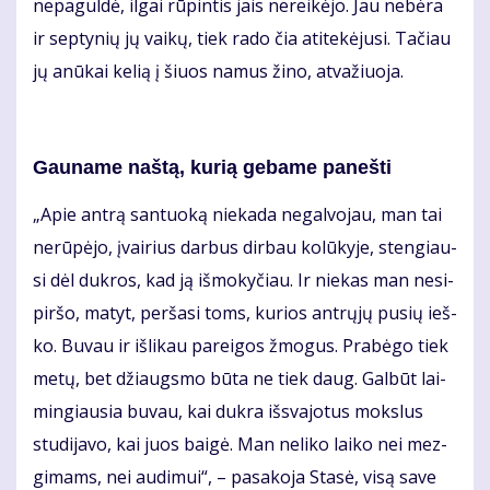
ne­pa­gul­dė, il­gai rū­pin­tis jais ne­rei­kė­jo. Jau ne­bė­ra
ir sep­ty­nių jų vai­kų, tiek ra­do čia ati­te­kė­ju­si. Ta­čiau
jų anū­kai ke­lią į šiuos na­mus ži­no, at­va­žiuo­ja.
Gau­na­me naš­tą, ku­rią ge­ba­me pa­neš­ti
„Apie an­trą san­tuo­ką nie­ka­da ne­gal­vo­jau, man tai
ne­rū­pė­jo, įvai­rius dar­bus dir­bau ko­lū­ky­je, sten­giau­
si dėl duk­ros, kad ją iš­mo­ky­čiau. Ir nie­kas man ne­si­
pir­šo, ma­tyt, per­ša­si toms, ku­rios ant­rų­jų pu­sių ieš­
ko. Bu­vau ir iš­li­kau pa­rei­gos žmo­gus. Pra­bė­go tiek
me­tų, bet džiaugs­mo bū­ta ne tiek daug. Gal­būt lai­
min­giau­sia bu­vau, kai duk­ra iš­sva­jo­tus moks­lus
stu­di­ja­vo, kai juos bai­gė. Man ne­li­ko lai­ko nei mez­
gi­mams, nei au­di­mui“, – pa­sa­ko­ja Sta­sė, vi­są sa­ve