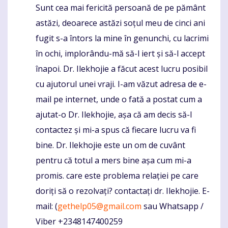
Sunt cea mai fericită persoană de pe pământ
Komentaras
astăzi, deoarece astăzi soțul meu de cinci ani
fugit s-a întors la mine în genunchi, cu lacrimi
în ochi, implorându-mă să-l iert și să-l accept
înapoi. Dr. Ilekhojie a făcut acest lucru posibil
cu ajutorul unei vraji. I-am văzut adresa de e-
mail pe internet, unde o fată a postat cum a
ajutat-o Dr. Ilekhojie, așa că am decis să-l
contactez și mi-a spus că fiecare lucru va fi
bine. Dr. Ilekhojie este un om de cuvânt
pentru că totul a mers bine așa cum mi-a
promis. care este problema relației pe care
doriți să o rezolvați? contactați dr. Ilekhojie. E-
mail: (
gethelp05@gmail.com
sau Whatsapp /
Viber +2348147400259