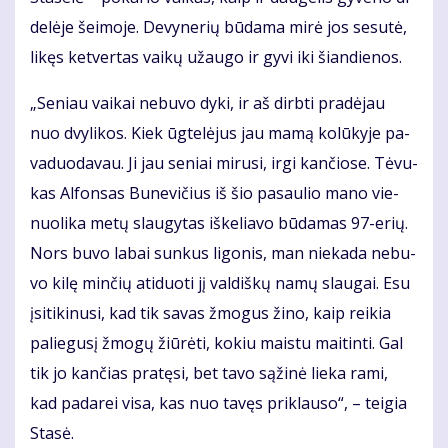
de­lė­je šei­mo­je. De­vy­ne­rių bū­da­ma mi­rė jos se­su­tė,
li­kęs ket­ver­tas vai­kų už­au­go ir gy­vi iki šian­die­nos.
„Se­niau vai­kai ne­bu­vo dy­ki, ir aš dirb­ti pra­dė­jau
nuo dvy­li­kos. Kiek ūg­te­lė­jus jau ma­mą ko­lū­ky­je pa­
va­duo­da­vau. Ji jau se­niai mi­ru­si, ir­gi kan­čio­se. Tė­vu­
kas Al­fon­sas Bu­ne­vi­čius iš šio pa­sau­lio ma­no vie­
nuo­li­ka me­tų slau­gy­tas iš­ke­lia­vo bū­da­mas 97-erių.
Nors bu­vo la­bai sun­kus li­go­nis, man nie­ka­da ne­bu­
vo ki­lę min­čių ati­duo­ti jį val­diš­kų na­mų slau­gai. Esu
įsi­ti­ki­nu­si, kad tik sa­vas žmo­gus ži­no, kaip rei­kia
pa­lie­gu­sį žmo­gų žiū­rė­ti, ko­kiu mais­tu mai­tin­ti. Gal
tik jo kan­čias pra­tę­si, bet ta­vo są­ži­nė lie­ka ra­mi,
kad pa­da­rei vi­sa, kas nuo ta­vęs pri­klau­so“, – tei­gia
Sta­sė.