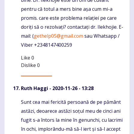
pentru că totul a mers bine așa cum mi-a
promis. care este problema relației pe care
doriți să o rezolvați? contactați dr. Ilekhojie. E-
mail: (
gethelp05@gmail.com
sau Whatsapp /
Viber +2348147400259
Like
0
Dislike
0
Ruth Haggi
- 2020-11-26 - 13:28
Sunt cea mai fericită persoană de pe pământ
Komentaras
astăzi, deoarece astăzi soțul meu de cinci ani
fugit s-a întors la mine în genunchi, cu lacrimi
în ochi, implorându-mă să-l iert și să-l accept