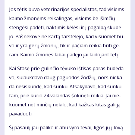
Jos tė­tis bu­vo ve­te­ri­na­ri­jos spe­cia­lis­tas, tad vi­siems
kai­mo žmo­nėms rei­ka­lin­gas, vi­siems be iš­im­čių
sten­gė­si pa­dė­ti, nak­ti­mis kė­lė­si ir į pa­gal­bą sku­bė­
jo. Pa­šne­ko­vė ne kar­tą tars­te­lė­jo, kad vi­suo­met bu­
vo ir yra ge­rų žmo­nių, tik ir pa­čiam rei­kia bū­ti ge­
ram. Kai­mo žmo­nės la­bai pa­dė­jo jai lai­do­jant tė­tį.
Kai Sta­sė prie gu­lin­čio tė­vu­ko iš­ti­sas pa­ras bu­dė­da­
vo, su­lauk­da­vo daug pa­guo­dos žo­džių, nors nie­ka­
da ne­si­skun­dė, kad sun­ku. At­sa­ky­da­vo, kad sun­ku
tam, prie ku­rio 24 va­lan­das šo­ki­nė­ti rei­kia. Jai nie­
kuo­met net min­čių ne­ki­lo, kad kaž­kas ki­tas ga­li ją
pa­va­duo­ti.
Šį pa­sau­lį jau pa­li­ko ir abu vy­ro tė­vai, li­gos jų į lo­vą