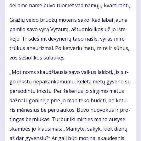
de­lia­me na­me bu­vo tuo­met va­di­na­mų­jų kvar­ti­ran­tų.
Gra­žių vei­do bruo­žų mo­te­ris sa­ko, kad la­bai jau­na
pa­mi­lo sa­vo vy­rą Vy­tau­tą, aš­tuo­nio­li­kos už jo iš­te­
kė­jo. Tris­de­šimt de­vy­ne­rių ta­po naš­le, vy­ras mi­rė
trū­kus aneu­riz­mai. Po ket­ve­rių me­tų mi­rė ir sū­nus,
vos še­šio­li­kos su­lau­kęs.
„Mo­ti­noms skau­džiau­sia sa­vo vai­kus lai­do­ti. Jis sir­
go inks­tų ne­pa­kan­ka­mu­mu, ke­le­tą me­tų gy­ve­no su
per­so­din­tu inks­tu. Per še­še­rius jo sir­gi­mo me­tus
daž­nai li­go­ni­nė­je prie jo man te­ko bu­dė­ti, po ke­tu­
ris mė­ne­sius be per­trau­kos. Bu­vo nuo­vo­kus ir pro­
tin­gas ber­niu­kas. Tur­būt iki mir­ties ma­no au­sy­se
skam­bės jo klau­si­mas: „Ma­my­te, sa­kyk, kiek die­nų
aš dar gy­ven­siu?“ Ar ga­li bū­ti mo­ti­nai skau­des­nis