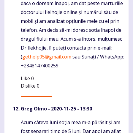
dacă o doream înapoi, am dat peste mărturiile
doctorului Ilelhojie online și numărul său de
mobil și am analizat opțiunile mele cu el prin
telefon. Am decis să-mi doresc soția înapoi de
dragul fiului meu. Acum s-a întors, mulțumesc
Dr Ilekhojie, îl puteți contacta prin e-mail:
(
gethelp05@gmail.com
sau Sunați / WhatsApp:
+2348147400259
Like
0
Dislike
0
Greg Olmo
- 2020-11-25 - 13:30
Acum câteva luni soția mea m-a părăsit și am
Komentaras
fost separați timp de 5 luni. Dar apoi am aflat