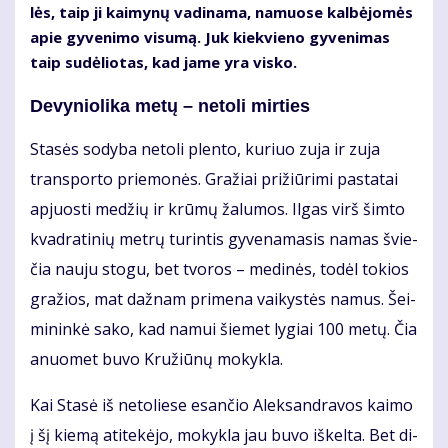
lės, taip ji kai­my­nų va­di­na­ma, na­muo­se kal­bė­jo­mės
apie gy­ve­ni­mo vi­su­mą. Juk kiek­vie­no gy­ve­ni­mas
taip su­dė­lio­tas, kad ja­me yra vis­ko.
De­vy­nio­li­ka me­tų – ne­to­li mir­ties
Sta­sės so­dy­ba ne­to­li plen­to, ku­riuo zu­ja ir zu­ja
trans­por­to prie­mo­nės. Gra­žiai pri­žiū­ri­mi pa­sta­tai
ap­juos­ti me­džių ir krū­mų ža­lu­mos. Il­gas virš šim­to
kvad­ra­ti­nių met­rų tu­rin­tis gy­ve­na­ma­sis na­mas švie­
čia nau­ju sto­gu, bet tvo­ros – me­di­nės, to­dėl to­kios
gra­žios, mat daž­nam pri­me­na vai­kys­tės na­mus. Šei­
mi­nin­kė sa­ko, kad na­mui šie­met ly­giai 100 me­tų. Čia
anuo­met bu­vo Kru­žiū­nų mo­kyk­la.
Kai Sta­sė iš ne­to­lie­se esan­čio Alek­san­dra­vos kai­mo
į šį kie­mą ati­te­kė­jo, mo­kyk­la jau bu­vo iš­kel­ta. Bet di­