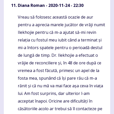
Diana Roman
- 2020-11-24 - 22:30
Vreau să folosesc această ocazie de aur
Komentaras
pentru a aprecia marele jucător de vrăji numit
Ilekhojie pentru că m-a ajutat să-mi revin
relația cu fostul meu iubit când a terminat și
mi-a întors spatele pentru o perioadă destul
de lungă de timp. Dr. Ilekhojie a efectuat o
vrăjie de reconciliere și, în 48 de ore după ce
vremea a fost făcută, primesc un apel de la
fosta mea, spunând că își pare rău că m-a
rănit și că nu mă va mai face așa ceva în viața
lui. Am fost surprins, dar ulterior l-am
acceptat înapoi. Oricine are dificultăți în
căsătoriile acolo ar trebui să îl contacteze pe