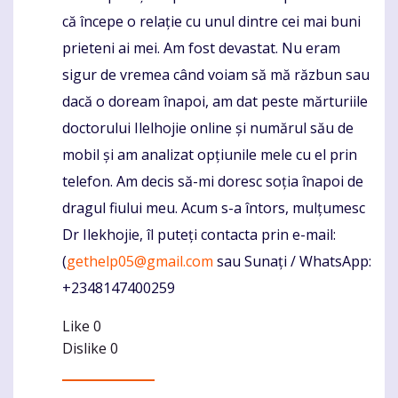
că începe o relație cu unul dintre cei mai buni
prieteni ai mei. Am fost devastat. Nu eram
sigur de vremea când voiam să mă răzbun sau
dacă o doream înapoi, am dat peste mărturiile
doctorului Ilelhojie online și numărul său de
mobil și am analizat opțiunile mele cu el prin
telefon. Am decis să-mi doresc soția înapoi de
dragul fiului meu. Acum s-a întors, mulțumesc
Dr Ilekhojie, îl puteți contacta prin e-mail:
(
gethelp05@gmail.com
sau Sunați / WhatsApp:
+2348147400259
Like
0
Dislike
0