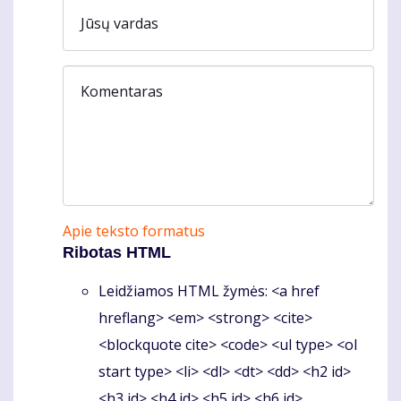
Jūsų vardas
Komentaras
Apie teksto formatus
Ribotas HTML
Leidžiamos HTML žymės: <a href
hreflang> <em> <strong> <cite>
<blockquote cite> <code> <ul type> <ol
start type> <li> <dl> <dt> <dd> <h2 id>
<h3 id> <h4 id> <h5 id> <h6 id>