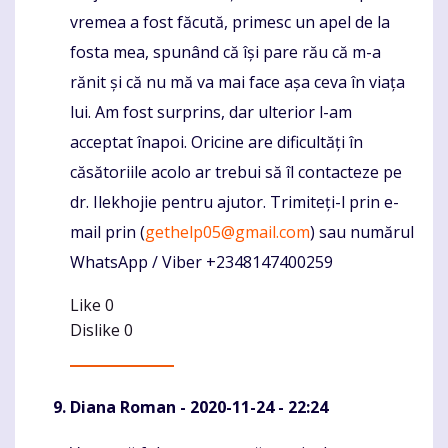
vremea a fost făcută, primesc un apel de la
fosta mea, spunând că își pare rău că m-a
rănit și că nu mă va mai face așa ceva în viața
lui. Am fost surprins, dar ulterior l-am
acceptat înapoi. Oricine are dificultăți în
căsătoriile acolo ar trebui să îl contacteze pe
dr. Ilekhojie pentru ajutor. Trimiteți-l prin e-
mail prin (
gethelp05@gmail.com
) sau numărul
WhatsApp / Viber +2348147400259
Like
0
Dislike
0
Diana Roman
- 2020-11-24 - 22:24