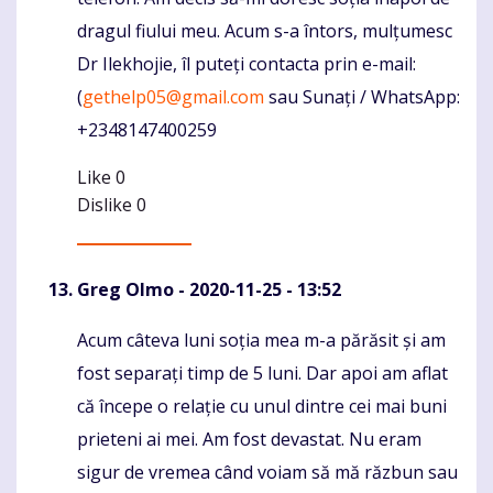
dragul fiului meu. Acum s-a întors, mulțumesc
Dr Ilekhojie, îl puteți contacta prin e-mail:
(
gethelp05@gmail.com
sau Sunați / WhatsApp:
+2348147400259
Like
0
Dislike
0
Greg Olmo
- 2020-11-25 - 13:52
Acum câteva luni soția mea m-a părăsit și am
Komentaras
fost separați timp de 5 luni. Dar apoi am aflat
că începe o relație cu unul dintre cei mai buni
prieteni ai mei. Am fost devastat. Nu eram
sigur de vremea când voiam să mă răzbun sau