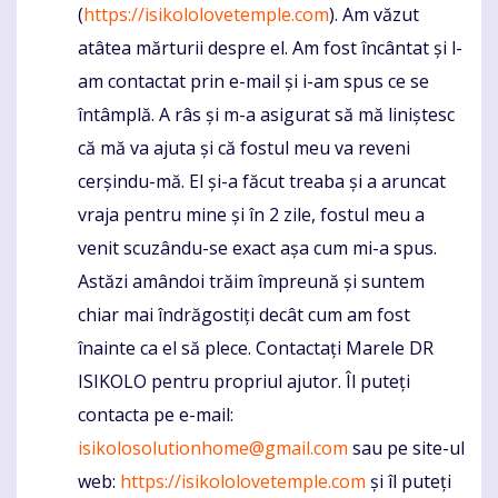
(
https://isikololovetemple.com
). Am văzut
atâtea mărturii despre el. Am fost încântat și l-
am contactat prin e-mail și i-am spus ce se
întâmplă. A râs și m-a asigurat să mă liniștesc
că mă va ajuta și că fostul meu va reveni
cerșindu-mă. El și-a făcut treaba și a aruncat
vraja pentru mine și în 2 zile, fostul meu a
venit scuzându-se exact așa cum mi-a spus.
Astăzi amândoi trăim împreună și suntem
chiar mai îndrăgostiți decât cum am fost
înainte ca el să plece. Contactați Marele DR
ISIKOLO pentru propriul ajutor. Îl puteți
contacta pe e-mail:
isikolosolutionhome@gmail.com
sau pe site-ul
web:
https://isikololovetemple.com
și îl puteți