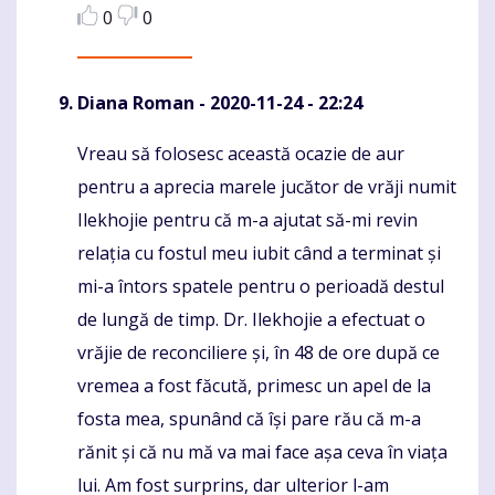
0
0
Diana Roman
- 2020-11-24 - 22:24
Vreau să folosesc această ocazie de aur
Komentaras
pentru a aprecia marele jucător de vrăji numit
Ilekhojie pentru că m-a ajutat să-mi revin
relația cu fostul meu iubit când a terminat și
mi-a întors spatele pentru o perioadă destul
de lungă de timp. Dr. Ilekhojie a efectuat o
vrăjie de reconciliere și, în 48 de ore după ce
vremea a fost făcută, primesc un apel de la
fosta mea, spunând că își pare rău că m-a
rănit și că nu mă va mai face așa ceva în viața
lui. Am fost surprins, dar ulterior l-am