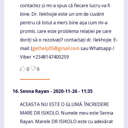
contactez și mi-a spus că fiecare lucru va fi
bine. Dr. Ilekhojie este un om de cuvânt
pentru că totul a mers bine așa cum mi-a
promis. care este problema relației pe care
doriți să o rezolvați? contactați dr. Ilekhojie. E-
mail: (
gethelp05@gmail.com
sau Whatsapp /
Viber +2348147400259
0
0
Senna Rayan
- 2020-11-26 - 11:35
ACEASTA NU ESTE O GLUMĂ. ÎNCREDERE
Komentaras
MARE DR ISIKOLO. Numele meu este Senna
Rayan. Marele DR ISIKOLO este cu adevărat