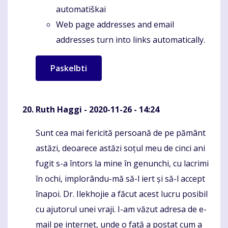
automatiškai
Web page addresses and email
addresses turn into links automatically.
Ruth Haggi
- 2020-11-26 - 14:24
Sunt cea mai fericită persoană de pe pământ
Komentaras
astăzi, deoarece astăzi soțul meu de cinci ani
fugit s-a întors la mine în genunchi, cu lacrimi
în ochi, implorându-mă să-l iert și să-l accept
înapoi. Dr. Ilekhojie a făcut acest lucru posibil
cu ajutorul unei vraji. I-am văzut adresa de e-
mail pe internet, unde o fată a postat cum a