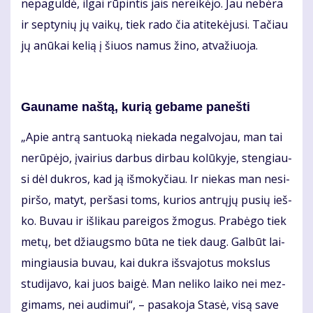
ne­pa­gul­dė, il­gai rū­pin­tis jais ne­rei­kė­jo. Jau ne­bė­ra
ir sep­ty­nių jų vai­kų, tiek ra­do čia ati­te­kė­ju­si. Ta­čiau
jų anū­kai ke­lią į šiuos na­mus ži­no, at­va­žiuo­ja.
Gau­na­me naš­tą, ku­rią ge­ba­me pa­neš­ti
„Apie an­trą san­tuo­ką nie­ka­da ne­gal­vo­jau, man tai
ne­rū­pė­jo, įvai­rius dar­bus dir­bau ko­lū­ky­je, sten­giau­
si dėl duk­ros, kad ją iš­mo­ky­čiau. Ir nie­kas man ne­si­
pir­šo, ma­tyt, per­ša­si toms, ku­rios ant­rų­jų pu­sių ieš­
ko. Bu­vau ir iš­li­kau pa­rei­gos žmo­gus. Pra­bė­go tiek
me­tų, bet džiaugs­mo bū­ta ne tiek daug. Gal­būt lai­
min­giau­sia bu­vau, kai duk­ra iš­sva­jo­tus moks­lus
stu­di­ja­vo, kai juos bai­gė. Man ne­li­ko lai­ko nei mez­
gi­mams, nei au­di­mui“, – pa­sa­ko­ja Sta­sė, vi­są sa­ve