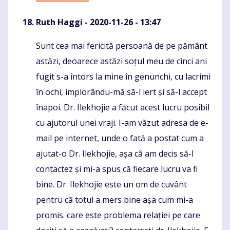
Ruth Haggi
- 2020-11-26 - 13:47
Sunt cea mai fericită persoană de pe pământ
Komentaras
astăzi, deoarece astăzi soțul meu de cinci ani
fugit s-a întors la mine în genunchi, cu lacrimi
în ochi, implorându-mă să-l iert și să-l accept
înapoi. Dr. Ilekhojie a făcut acest lucru posibil
cu ajutorul unei vraji. I-am văzut adresa de e-
mail pe internet, unde o fată a postat cum a
ajutat-o Dr. Ilekhojie, așa că am decis să-l
contactez și mi-a spus că fiecare lucru va fi
bine. Dr. Ilekhojie este un om de cuvânt
pentru că totul a mers bine așa cum mi-a
promis. care este problema relației pe care