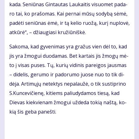
ka­da. Se­niū­nas Gin­tau­tas Lau­kai­tis vi­suo­met pa­da­
ro tai, ko pra­šo­mas. Kai per­nai mū­sų so­dy­bą sė­mė,
pa­dė­ti se­niū­nas ėmė, ir tą ke­lio ruo­žą, ku­rį nu­plo­vė,
at­kū­rė“, – džiau­gia­si kru­žiū­niš­kė.
Sa­ko­ma, kad gy­ve­ni­mas yra gra­žus vien dėl to, kad
jis yra žmo­gui duo­da­mas. Bet kar­tais jis žmo­gų mė­
to į vi­sas pu­ses. Tų, ku­rių vi­di­nis pa­rei­gos jaus­mas
– di­de­lis, ge­ru­mo ir pa­do­ru­mo juo­se nuo to tik di­
dė­ja. Ar­ti­mų­jų ne­tek­tys ne­pa­lau­žė, o tik su­stip­ri­no
S.Kun­ce­vi­čie­nę, ki­tiems pa­liu­dy­da­mos tie­są, kad
Die­vas kiek­vie­nam žmo­gui už­de­da to­kią naš­tą, ko­
kią šis ge­ba pa­neš­ti.