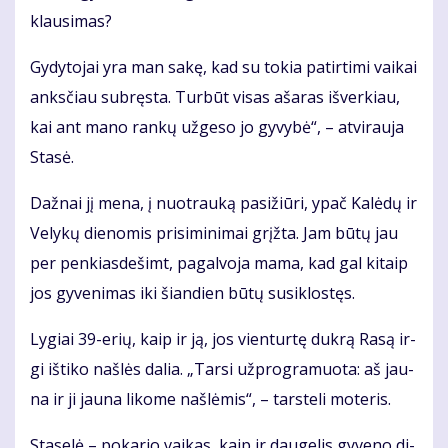
klau­si­mas?
Gy­dy­to­jai yra man sa­kę, kad su to­kia pa­tir­ti­mi vai­kai
anks­čiau su­bręs­ta. Tur­būt vi­sas aša­ras iš­ver­kiau,
kai ant ma­no ran­kų už­ge­so jo gy­vy­bė“, – at­vi­rau­ja
Sta­sė.
Daž­nai jį me­na, į nuo­trau­ką pa­si­žiū­ri, ypač Ka­lė­dų ir
Ve­ly­kų die­no­mis pri­si­mi­ni­mai grįž­ta. Jam bū­tų jau
per pen­kias­de­šimt, pa­gal­vo­ja ma­ma, kad gal ki­taip
jos gy­ve­ni­mas iki šian­dien bū­tų su­si­klos­tęs.
Ly­giai 39-erių, kaip ir ją, jos vien­tur­tę duk­rą Ra­są ir­
gi iš­ti­ko naš­lės da­lia. „Tar­si už­prog­ra­muo­ta: aš jau­
na ir ji jau­na li­ko­me naš­lė­mis“, – tars­te­li mo­te­ris.
Sta­se­lė – po­ka­rio vai­kas, kaip ir dau­ge­lis gy­ve­no di­