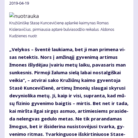
2019-04-19
Kružiūniškę Stasę Kuncevičienę aplankė kaimynas Romas
Kisleravičius, pirmiausia aptarė bulviasodžio reikalus. Aldonos
Kudzienes nuotr.
„Ve­ly­kos – šven­tė lau­kia­ma, bet ji man pri­me­na vi­
sas ne­tek­tis. Nors į am­ži­ną­jį gy­ve­ni­mą ar­ti­mus
žmo­nes iš­ly­dė­jau įvai­riu me­tų lai­ku, pa­va­sa­ris man
sun­kes­nis. Pir­mo­ji ža­lu­ma sie­lą la­bai nos­tal­giš­kai
vei­kia“, – at­vi­rai sa­ko Kru­žiū­nų kai­mo gy­ven­to­ja
Sta­sė Kun­ce­vi­čie­nė, ar­ti­mų žmo­nių slau­gai sky­ru­si
de­vy­nio­li­ka me­tų. Ji, kaip ir vi­si, su­pran­ta, kad mū­
sų fi­zi­nio gy­ve­ni­mo baig­tis – mir­tis. Bet net ir ta­da,
kai mirš­ta il­gai sir­gęs as­muo, ar­ti­mie­siems pra­si­de­
da ne­leng­vas ge­du­lo me­tas. Ne tik pra­ran­da­mas
žmo­gus, bet ir iš­si­de­ri­na nu­si­sto­vė­ju­si tvar­ka, gy­
ve­ni­mo rit­mas. Tvar­kin­guo­se iš­skir­ti­niuo­se Sta­se­