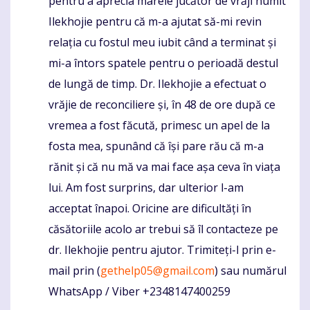
pentru a aprecia marele jucător de vrăji numit
Ilekhojie pentru că m-a ajutat să-mi revin
relația cu fostul meu iubit când a terminat și
mi-a întors spatele pentru o perioadă destul
de lungă de timp. Dr. Ilekhojie a efectuat o
vrăjie de reconciliere și, în 48 de ore după ce
vremea a fost făcută, primesc un apel de la
fosta mea, spunând că își pare rău că m-a
rănit și că nu mă va mai face așa ceva în viața
lui. Am fost surprins, dar ulterior l-am
acceptat înapoi. Oricine are dificultăți în
căsătoriile acolo ar trebui să îl contacteze pe
dr. Ilekhojie pentru ajutor. Trimiteți-l prin e-
mail prin (
gethelp05@gmail.com
) sau numărul
WhatsApp / Viber +2348147400259