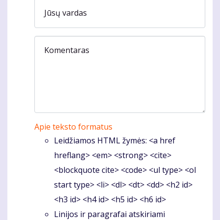
Jūsų vardas
Komentaras
Apie teksto formatus
Leidžiamos HTML žymės: <a href
hreflang> <em> <strong> <cite>
<blockquote cite> <code> <ul type> <ol
start type> <li> <dl> <dt> <dd> <h2 id>
<h3 id> <h4 id> <h5 id> <h6 id>
Linijos ir paragrafai atskiriami