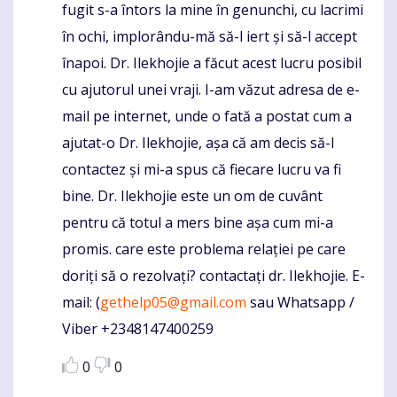
fugit s-a întors la mine în genunchi, cu lacrimi
în ochi, implorându-mă să-l iert și să-l accept
înapoi. Dr. Ilekhojie a făcut acest lucru posibil
cu ajutorul unei vraji. I-am văzut adresa de e-
mail pe internet, unde o fată a postat cum a
ajutat-o Dr. Ilekhojie, așa că am decis să-l
contactez și mi-a spus că fiecare lucru va fi
bine. Dr. Ilekhojie este un om de cuvânt
pentru că totul a mers bine așa cum mi-a
promis. care este problema relației pe care
doriți să o rezolvați? contactați dr. Ilekhojie. E-
mail: (
gethelp05@gmail.com
sau Whatsapp /
Viber +2348147400259
0
0