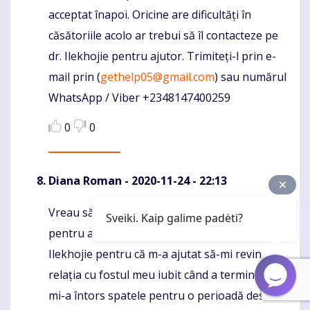
acceptat înapoi. Oricine are dificultăți în
căsătoriile acolo ar trebui să îl contacteze pe
dr. Ilekhojie pentru ajutor. Trimiteți-l prin e-
mail prin (
gethelp05@gmail.com
) sau numărul
WhatsApp / Viber +2348147400259
0
0
Diana Roman
- 2020-11-24 - 22:13
Vreau să folosesc această ocazie de aur
Komentaras
Sveiki. Kaip galime padėti?
pentru a aprecia marele jucător de vrăji numit
Ilekhojie pentru că m-a ajutat să-mi revin
relația cu fostul meu iubit când a terminat și
mi-a întors spatele pentru o perioadă destul