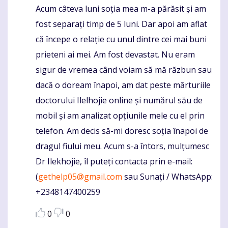
Acum câteva luni soția mea m-a părăsit și am
Komentaras
fost separați timp de 5 luni. Dar apoi am aflat
că începe o relație cu unul dintre cei mai buni
prieteni ai mei. Am fost devastat. Nu eram
sigur de vremea când voiam să mă răzbun sau
dacă o doream înapoi, am dat peste mărturiile
doctorului Ilelhojie online și numărul său de
mobil și am analizat opțiunile mele cu el prin
telefon. Am decis să-mi doresc soția înapoi de
dragul fiului meu. Acum s-a întors, mulțumesc
Dr Ilekhojie, îl puteți contacta prin e-mail:
(
gethelp05@gmail.com
sau Sunați / WhatsApp:
+2348147400259
0
0