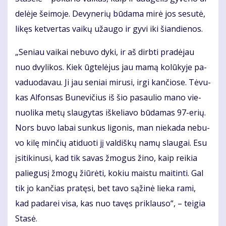
de­lė­je šei­mo­je. De­vy­ne­rių bū­da­ma mi­rė jos se­su­tė,
li­kęs ket­ver­tas vai­kų už­au­go ir gy­vi iki šian­die­nos.
„Se­niau vai­kai ne­bu­vo dy­ki, ir aš dirb­ti pra­dė­jau
nuo dvy­li­kos. Kiek ūg­te­lė­jus jau ma­mą ko­lū­ky­je pa­
va­duo­da­vau. Ji jau se­niai mi­ru­si, ir­gi kan­čio­se. Tė­vu­
kas Al­fon­sas Bu­ne­vi­čius iš šio pa­sau­lio ma­no vie­
nuo­li­ka me­tų slau­gy­tas iš­ke­lia­vo bū­da­mas 97-erių.
Nors bu­vo la­bai sun­kus li­go­nis, man nie­ka­da ne­bu­
vo ki­lę min­čių ati­duo­ti jį val­diš­kų na­mų slau­gai. Esu
įsi­ti­ki­nu­si, kad tik sa­vas žmo­gus ži­no, kaip rei­kia
pa­lie­gu­sį žmo­gų žiū­rė­ti, ko­kiu mais­tu mai­tin­ti. Gal
tik jo kan­čias pra­tę­si, bet ta­vo są­ži­nė lie­ka ra­mi,
kad pa­da­rei vi­sa, kas nuo ta­vęs pri­klau­so“, – tei­gia
Sta­sė.