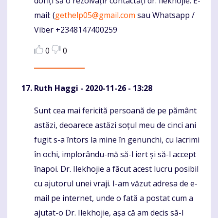
doriți să o rezolvați? contactați dr. Ilekhojie. E-
mail: (
gethelp05@gmail.com
sau Whatsapp /
Viber +2348147400259
0
0
Ruth Haggi
- 2020-11-26 - 13:28
Sunt cea mai fericită persoană de pe pământ
Komentaras
astăzi, deoarece astăzi soțul meu de cinci ani
fugit s-a întors la mine în genunchi, cu lacrimi
în ochi, implorându-mă să-l iert și să-l accept
înapoi. Dr. Ilekhojie a făcut acest lucru posibil
cu ajutorul unei vraji. I-am văzut adresa de e-
mail pe internet, unde o fată a postat cum a
ajutat-o Dr. Ilekhojie, așa că am decis să-l