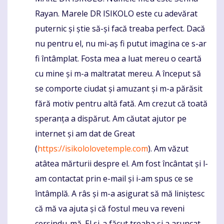
Rayan. Marele DR ISIKOLO este cu adevărat
puternic și știe să-și facă treaba perfect. Dacă
nu pentru el, nu mi-aș fi putut imagina ce s-ar
fi întâmplat. Fosta mea a luat mereu o ceartă
cu mine și m-a maltratat mereu. A început să
se comporte ciudat și amuzant și m-a părăsit
fără motiv pentru altă fată. Am crezut că toată
speranța a dispărut. Am căutat ajutor pe
internet și am dat de Great
(
https://isikololovetemple.com
). Am văzut
atâtea mărturii despre el. Am fost încântat și l-
am contactat prin e-mail și i-am spus ce se
întâmplă. A râs și m-a asigurat să mă liniștesc
că mă va ajuta și că fostul meu va reveni
cerșindu-mă. El și-a făcut treaba și a aruncat