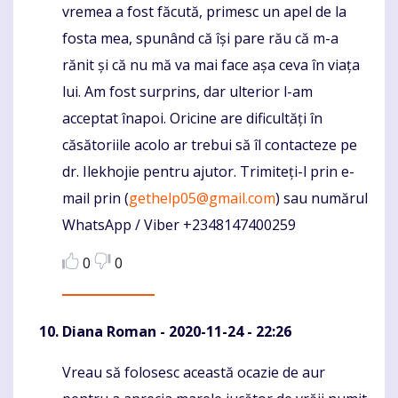
vremea a fost făcută, primesc un apel de la
fosta mea, spunând că își pare rău că m-a
rănit și că nu mă va mai face așa ceva în viața
lui. Am fost surprins, dar ulterior l-am
acceptat înapoi. Oricine are dificultăți în
căsătoriile acolo ar trebui să îl contacteze pe
dr. Ilekhojie pentru ajutor. Trimiteți-l prin e-
mail prin (
gethelp05@gmail.com
) sau numărul
WhatsApp / Viber +2348147400259
0
0
Diana Roman
- 2020-11-24 - 22:26
Vreau să folosesc această ocazie de aur
Komentaras