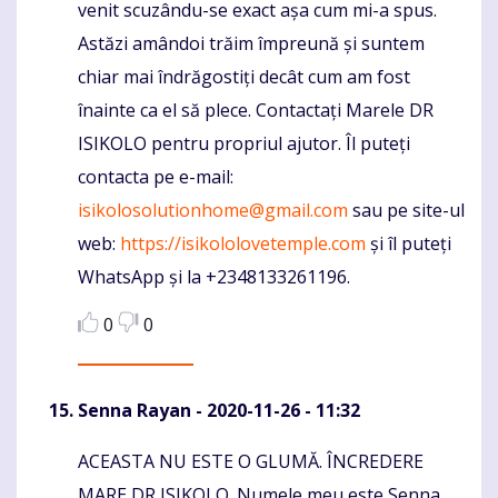
venit scuzându-se exact așa cum mi-a spus.
Astăzi amândoi trăim împreună și suntem
chiar mai îndrăgostiți decât cum am fost
înainte ca el să plece. Contactați Marele DR
ISIKOLO pentru propriul ajutor. Îl puteți
contacta pe e-mail:
isikolosolutionhome@gmail.com
sau pe site-ul
web:
https://isikololovetemple.com
și îl puteți
WhatsApp și la +2348133261196.
0
0
Senna Rayan
- 2020-11-26 - 11:32
ACEASTA NU ESTE O GLUMĂ. ÎNCREDERE
Komentaras
MARE DR ISIKOLO. Numele meu este Senna