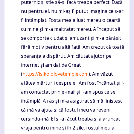
puternic și știe să-și facă treaba perfect. Dacă
nu pentru el, nu mi-aș fi putut imagina ce s-ar
fi întâmplat. Fosta mea a luat mereu o ceartă
cu mine și m-a maltratat mereu. A început să
se comporte ciudat și amuzant și m-a părăsit
fără motiv pentru altă fată. Am crezut că toată
speranța a dispărut. Am căutat ajutor pe
internet și am dat de Great
(
https://isikololovetemple.com
). Am văzut
atâtea mărturii despre el. Am fost încântat și l-
am contactat prin e-mail și i-am spus ce se
întâmplă. A râs și m-a asigurat să mă liniștesc
că mă va ajuta și că fostul meu va reveni
cerșindu-mă. El și-a făcut treaba și a aruncat
vraja pentru mine și în 2 zile, fostul meu a