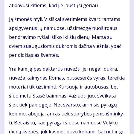
ati­da­vu­si ki­tiems, kad jie jaus­tų­si ge­riau.
Ją žmo­nės my­li. Vi­siš­kai sve­ti­miems kvar­ti­ran­tams
ap­si­gy­ve­nus jų na­muo­se, už­si­mez­gę nuo­šir­daus
ben­dra­vi­mo ry­šiai iš­li­ko iki šių die­nų. Ma­ma su
dviem su­au­gu­sio­mis duk­ro­mis daž­na vieš­nia, ypač
per di­dži­ą­sias šven­tes.
Yra kam ją pas dak­ta­rus nu­vež­ti: jei ne­ga­li duk­ra,
nu­ve­ža kai­my­nas Ro­mas, pus­se­se­rės vy­ras, te­rei­kia
mo­te­riai tik už­si­min­ti. Kur­suo­ja ir au­to­bu­sas, bet
šiuo me­tu Sta­sė bai­mi­na­si va­žiuo­ti juo, svei­ka­ta
šiek tiek pa­blo­gė­jo. Net svars­to, ar im­sis py­ra­gų
ke­pi­mo, abe­jo­ja, ar ras tiek stip­ry­bės jiems iš­min­ky­
ti. Bet aiš­ku, kad py­ra­gai šiuo­se na­muo­se Ve­ly­kų
die­ną kve­pės, juk kas­met bu­vo ke­pa­mi. Gal net ir gi­