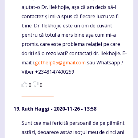
ajutat-o Dr. Ilekhojie, așa că am decis să-l
contactez și mi-a spus că fiecare lucru va fi
bine. Dr. Ilekhojie este un om de cuvânt
pentru că totul a mers bine așa cum mi-a
promis. care este problema relației pe care
doriți să o rezolvați? contactați dr. Ilekhojie. E-
mail: (
gethelp05@gmail.com
sau Whatsapp /
Viber +2348147400259
0
0
Ruth Haggi
- 2020-11-26 - 13:58
Sunt cea mai fericită persoană de pe pământ
Komentaras
astăzi, deoarece astăzi soțul meu de cinci ani