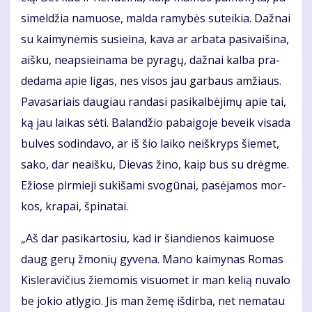
si­mel­džia na­muo­se, mal­da ra­my­bės su­tei­kia. Daž­nai
su kai­my­nė­mis su­si­ei­na, ka­va ar ar­ba­ta pa­si­vai­ši­na,
aiš­ku, neap­si­ei­na­ma be py­ra­gų, daž­nai kal­ba pra­
de­da­ma apie li­gas, nes vi­sos jau gar­baus am­žiaus.
Pa­va­sa­riais dau­giau ran­da­si pa­si­kal­bė­ji­mų apie tai,
ką jau lai­kas sė­ti. Ba­lan­džio pa­bai­go­je be­veik vi­sa­da
bul­ves so­din­da­vo, ar iš šio lai­ko ne­iš­kryps šie­met,
sa­ko, dar ne­aiš­ku, Die­vas ži­no, kaip bus su drėg­me.
Ežio­se pir­mie­ji su­ki­ša­mi svo­gū­nai, pa­sė­ja­mos mor­
kos, kra­pai, špi­na­tai.
„Aš dar pa­si­kar­to­siu, kad ir šian­die­nos kai­muo­se
daug ge­rų žmo­nių gy­ve­na. Ma­no kai­my­nas Ro­mas
Kis­le­ra­vi­čius žie­mo­mis vi­suo­met ir man ke­lią nu­va­lo
be jo­kio at­ly­gio. Jis man že­mę iš­dir­ba, net ne­ma­tau