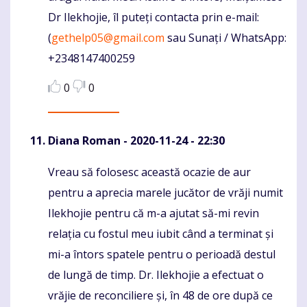
Dr Ilekhojie, îl puteți contacta prin e-mail:
(
gethelp05@gmail.com
sau Sunați / WhatsApp:
+2348147400259
0
0
Diana Roman
- 2020-11-24 - 22:30
Vreau să folosesc această ocazie de aur
Komentaras
pentru a aprecia marele jucător de vrăji numit
Ilekhojie pentru că m-a ajutat să-mi revin
relația cu fostul meu iubit când a terminat și
mi-a întors spatele pentru o perioadă destul
de lungă de timp. Dr. Ilekhojie a efectuat o
vrăjie de reconciliere și, în 48 de ore după ce