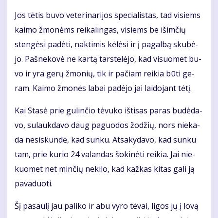
Jos tė­tis bu­vo ve­te­ri­na­ri­jos spe­cia­lis­tas, tad vi­siems
kai­mo žmo­nėms rei­ka­lin­gas, vi­siems be iš­im­čių
sten­gė­si pa­dė­ti, nak­ti­mis kė­lė­si ir į pa­gal­bą sku­bė­
jo. Pa­šne­ko­vė ne kar­tą tars­te­lė­jo, kad vi­suo­met bu­
vo ir yra ge­rų žmo­nių, tik ir pa­čiam rei­kia bū­ti ge­
ram. Kai­mo žmo­nės la­bai pa­dė­jo jai lai­do­jant tė­tį.
Kai Sta­sė prie gu­lin­čio tė­vu­ko iš­ti­sas pa­ras bu­dė­da­
vo, su­lauk­da­vo daug pa­guo­dos žo­džių, nors nie­ka­
da ne­si­skun­dė, kad sun­ku. At­sa­ky­da­vo, kad sun­ku
tam, prie ku­rio 24 va­lan­das šo­ki­nė­ti rei­kia. Jai nie­
kuo­met net min­čių ne­ki­lo, kad kaž­kas ki­tas ga­li ją
pa­va­duo­ti.
Šį pa­sau­lį jau pa­li­ko ir abu vy­ro tė­vai, li­gos jų į lo­vą