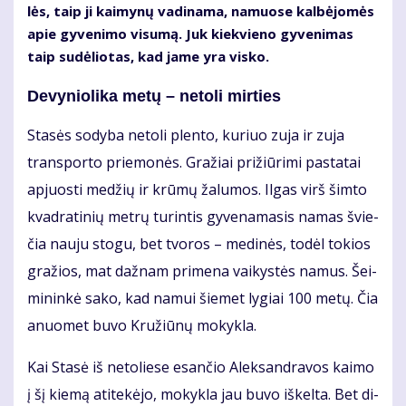
lės, taip ji kai­my­nų va­di­na­ma, na­muo­se kal­bė­jo­mės
apie gy­ve­ni­mo vi­su­mą. Juk kiek­vie­no gy­ve­ni­mas
taip su­dė­lio­tas, kad ja­me yra vis­ko.
De­vy­nio­li­ka me­tų – ne­to­li mir­ties
Sta­sės so­dy­ba ne­to­li plen­to, ku­riuo zu­ja ir zu­ja
trans­por­to prie­mo­nės. Gra­žiai pri­žiū­ri­mi pa­sta­tai
ap­juos­ti me­džių ir krū­mų ža­lu­mos. Il­gas virš šim­to
kvad­ra­ti­nių met­rų tu­rin­tis gy­ve­na­ma­sis na­mas švie­
čia nau­ju sto­gu, bet tvo­ros – me­di­nės, to­dėl to­kios
gra­žios, mat daž­nam pri­me­na vai­kys­tės na­mus. Šei­
mi­nin­kė sa­ko, kad na­mui šie­met ly­giai 100 me­tų. Čia
anuo­met bu­vo Kru­žiū­nų mo­kyk­la.
Kai Sta­sė iš ne­to­lie­se esan­čio Alek­san­dra­vos kai­mo
į šį kie­mą ati­te­kė­jo, mo­kyk­la jau bu­vo iš­kel­ta. Bet di­