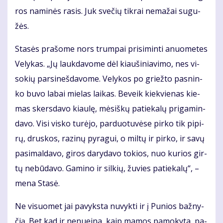
ros na­mi­nės ra­sis. Juk sve­čių tik­rai ne­ma­žai su­gu­
žės.
Sta­sės pra­šo­me nors trum­pai pri­si­min­ti anuo­me­tes
Ve­ly­kas. „Jų lauk­da­vo­me dėl kiau­ši­nia­vi­mo, nes vi­
so­kių par­si­neš­da­vo­me. Ve­ly­kos po griež­to pas­nin­
ko bu­vo la­bai mie­las lai­kas. Be­veik kiek­vie­nas kie­
mas skers­da­vo kiau­lę, mė­siš­kų pa­tie­ka­lų pri­ga­min­
da­vo. Vi­si vis­ko tu­rė­jo, par­duo­tu­vė­se pir­ko tik pi­pi­
rų, drus­kos, ra­zi­nų py­ra­gui, o mil­tų ir pir­ko, ir sa­vų
pa­si­mal­da­vo, gi­ros da­ry­da­vo to­kios, nuo ku­rios gir­
tų ne­bū­da­vo. Ga­mi­no ir sil­kių, žu­vies pa­tie­ka­lų“, –
me­na Sta­sė.
Ne vi­suo­met jai pa­vyks­ta nu­vyk­ti ir į Pu­nios baž­ny­
čią. Bet kad ir ne­nu­ei­na, kaip ma­mos pa­mo­ky­ta, pa­