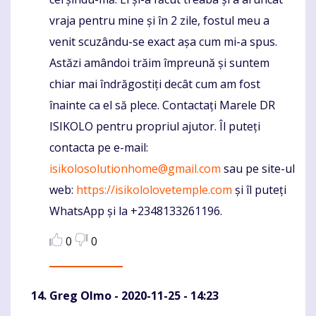
vraja pentru mine și în 2 zile, fostul meu a
venit scuzându-se exact așa cum mi-a spus.
Astăzi amândoi trăim împreună și suntem
chiar mai îndrăgostiți decât cum am fost
înainte ca el să plece. Contactați Marele DR
ISIKOLO pentru propriul ajutor. Îl puteți
contacta pe e-mail:
isikolosolutionhome@gmail.com
sau pe site-ul
web:
https://isikololovetemple.com
și îl puteți
WhatsApp și la +2348133261196.
0
0
Greg Olmo
- 2020-11-25 - 14:23