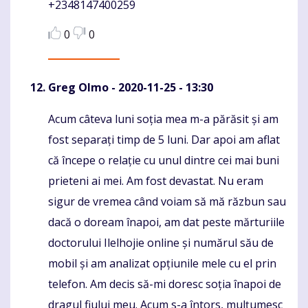
+2348147400259
0
0
Greg Olmo
- 2020-11-25 - 13:30
Acum câteva luni soția mea m-a părăsit și am
Komentaras
fost separați timp de 5 luni. Dar apoi am aflat
că începe o relație cu unul dintre cei mai buni
prieteni ai mei. Am fost devastat. Nu eram
sigur de vremea când voiam să mă răzbun sau
dacă o doream înapoi, am dat peste mărturiile
doctorului Ilelhojie online și numărul său de
mobil și am analizat opțiunile mele cu el prin
telefon. Am decis să-mi doresc soția înapoi de
dragul fiului meu. Acum s-a întors, mulțumesc