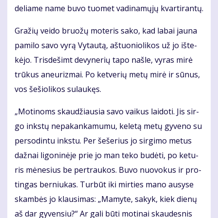
de­lia­me na­me bu­vo tuo­met va­di­na­mų­jų kvar­ti­ran­tų.
Gra­žių vei­do bruo­žų mo­te­ris sa­ko, kad la­bai jau­na
pa­mi­lo sa­vo vy­rą Vy­tau­tą, aš­tuo­nio­li­kos už jo iš­te­
kė­jo. Tris­de­šimt de­vy­ne­rių ta­po naš­le, vy­ras mi­rė
trū­kus aneu­riz­mai. Po ket­ve­rių me­tų mi­rė ir sū­nus,
vos še­šio­li­kos su­lau­kęs.
„Mo­ti­noms skau­džiau­sia sa­vo vai­kus lai­do­ti. Jis sir­
go inks­tų ne­pa­kan­ka­mu­mu, ke­le­tą me­tų gy­ve­no su
per­so­din­tu inks­tu. Per še­še­rius jo sir­gi­mo me­tus
daž­nai li­go­ni­nė­je prie jo man te­ko bu­dė­ti, po ke­tu­
ris mė­ne­sius be per­trau­kos. Bu­vo nuo­vo­kus ir pro­
tin­gas ber­niu­kas. Tur­būt iki mir­ties ma­no au­sy­se
skam­bės jo klau­si­mas: „Ma­my­te, sa­kyk, kiek die­nų
aš dar gy­ven­siu?“ Ar ga­li bū­ti mo­ti­nai skau­des­nis