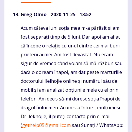
Greg Olmo
- 2020-11-25 - 13:52
Acum câteva luni soția mea m-a părăsit și am
Komentaras
fost separați timp de 5 luni. Dar apoi am aflat
că începe o relație cu unul dintre cei mai buni
prieteni ai mei. Am fost devastat. Nu eram
sigur de vremea când voiam să mă răzbun sau
dacă o doream înapoi, am dat peste mărturiile
doctorului Ilelhojie online și numărul său de
mobil și am analizat opțiunile mele cu el prin
telefon. Am decis să-mi doresc soția înapoi de
dragul fiului meu. Acum s-a întors, mulțumesc
Dr Ilekhojie, îl puteți contacta prin e-mail:
(
gethelp05@gmail.com
sau Sunați / WhatsApp: