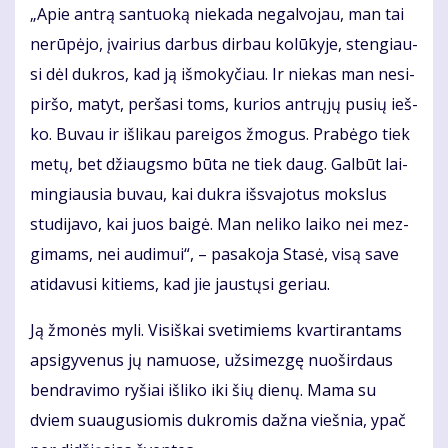
„Apie an­trą san­tuo­ką nie­ka­da ne­gal­vo­jau, man tai
ne­rū­pė­jo, įvai­rius dar­bus dir­bau ko­lū­ky­je, sten­giau­
si dėl duk­ros, kad ją iš­mo­ky­čiau. Ir nie­kas man ne­si­
pir­šo, ma­tyt, per­ša­si toms, ku­rios ant­rų­jų pu­sių ieš­
ko. Bu­vau ir iš­li­kau pa­rei­gos žmo­gus. Pra­bė­go tiek
me­tų, bet džiaugs­mo bū­ta ne tiek daug. Gal­būt lai­
min­giau­sia bu­vau, kai duk­ra iš­sva­jo­tus moks­lus
stu­di­ja­vo, kai juos bai­gė. Man ne­li­ko lai­ko nei mez­
gi­mams, nei au­di­mui“, – pa­sa­ko­ja Sta­sė, vi­są sa­ve
ati­da­vu­si ki­tiems, kad jie jaus­tų­si ge­riau.
Ją žmo­nės my­li. Vi­siš­kai sve­ti­miems kvar­ti­ran­tams
ap­si­gy­ve­nus jų na­muo­se, už­si­mez­gę nuo­šir­daus
ben­dra­vi­mo ry­šiai iš­li­ko iki šių die­nų. Ma­ma su
dviem su­au­gu­sio­mis duk­ro­mis daž­na vieš­nia, ypač