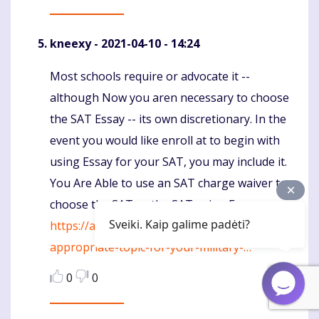
kneexy
- 2021-04-10 - 14:24
Most schools require or advocate it --
Komentaras
although Now you aren necessary to choose
the SAT Essay -- its own discretionary. In the
event you would like enroll at to begin with
using Essay for your SAT, you may include it.
You Are Able to use an SAT charge waiver to
choose the SAT or the SAT using Essay.
Sveiki. Kaip galime padėti?
https://aprilfoolzone.com/the-most-
appropriate-topic-for-your-military-…
0
0