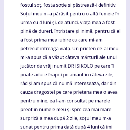
fostul soț, fosta soție și păstrează-i definitiv.
Soțul meu m-a părăsit pentru o altă femeie în
urmă cu 4 luni și, de atunci, viața mea a fost
plină de dureri, întristare și inimă, pentru că el
a fost prima mea iubire cu care mi-am
petrecut întreaga viață. Un prieten de-al meu
mi-a spus că a văzut câteva mărturii ale unui
jucător de vrăji numit DR ISIKOLO pe care îl
poate aduce înapoi pe amant în câteva zile,
râd și am spus că nu mă interesează, dar din
cauza dragostei pe care prietena mea o avea
pentru mine, ea l-am consultat pe marele
preot în numele meu și spre cea mai mare
surpriză a mea după 2 zile, soțul meu m-a
sunat pentru prima dată după 4 luni că îmi