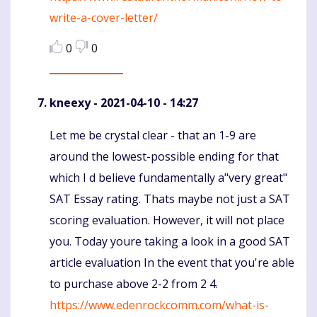
write-a-cover-letter/
0
0
kneexy
- 2021-04-10 - 14:27
Let me be crystal clear - that an 1-9 are
Komentaras
around the lowest-possible ending for that
which I d believe fundamentally a"very great"
SAT Essay rating. Thats maybe not just a SAT
scoring evaluation. However, it will not place
you. Today youre taking a look in a good SAT
article evaluation In the event that you're able
to purchase above 2-2 from 2 4.
https://www.edenrockcomm.com/what-is-