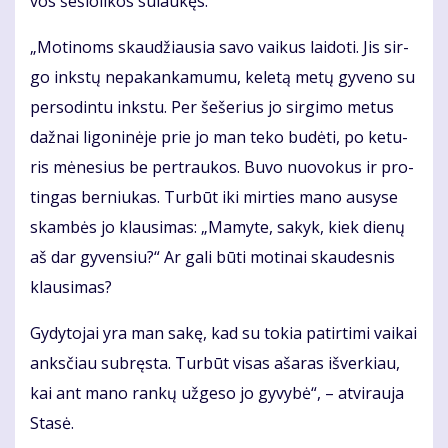
vos še­šio­li­kos su­lau­kęs.
„Mo­ti­noms skau­džiau­sia sa­vo vai­kus lai­do­ti. Jis sir­
go inks­tų ne­pa­kan­ka­mu­mu, ke­le­tą me­tų gy­ve­no su
per­so­din­tu inks­tu. Per še­še­rius jo sir­gi­mo me­tus
daž­nai li­go­ni­nė­je prie jo man te­ko bu­dė­ti, po ke­tu­
ris mė­ne­sius be per­trau­kos. Bu­vo nuo­vo­kus ir pro­
tin­gas ber­niu­kas. Tur­būt iki mir­ties ma­no au­sy­se
skam­bės jo klau­si­mas: „Ma­my­te, sa­kyk, kiek die­nų
aš dar gy­ven­siu?“ Ar ga­li bū­ti mo­ti­nai skau­des­nis
klau­si­mas?
Gy­dy­to­jai yra man sa­kę, kad su to­kia pa­tir­ti­mi vai­kai
anks­čiau su­bręs­ta. Tur­būt vi­sas aša­ras iš­ver­kiau,
kai ant ma­no ran­kų už­ge­so jo gy­vy­bė“, – at­vi­rau­ja
Sta­sė.