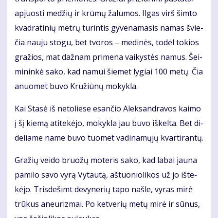
ap­juos­ti me­džių ir krū­mų ža­lu­mos. Il­gas virš šim­to
kvad­ra­ti­nių met­rų tu­rin­tis gy­ve­na­ma­sis na­mas švie­
čia nau­ju sto­gu, bet tvo­ros – me­di­nės, to­dėl to­kios
gra­žios, mat daž­nam pri­me­na vai­kys­tės na­mus. Šei­
mi­nin­kė sa­ko, kad na­mui šie­met ly­giai 100 me­tų. Čia
anuo­met bu­vo Kru­žiū­nų mo­kyk­la.
Kai Sta­sė iš ne­to­lie­se esan­čio Alek­san­dra­vos kai­mo
į šį kie­mą ati­te­kė­jo, mo­kyk­la jau bu­vo iš­kel­ta. Bet di­
de­lia­me na­me bu­vo tuo­met va­di­na­mų­jų kvar­ti­ran­tų.
Gra­žių vei­do bruo­žų mo­te­ris sa­ko, kad la­bai jau­na
pa­mi­lo sa­vo vy­rą Vy­tau­tą, aš­tuo­nio­li­kos už jo iš­te­
kė­jo. Tris­de­šimt de­vy­ne­rių ta­po naš­le, vy­ras mi­rė
trū­kus aneu­riz­mai. Po ket­ve­rių me­tų mi­rė ir sū­nus,