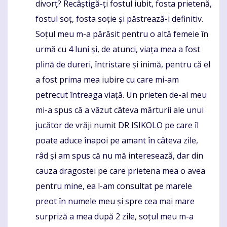
divorț? Recâștigă-ți fostul iubit, fosta prietenă,
fostul soț, fosta soție și păstrează-i definitiv.
Soțul meu m-a părăsit pentru o altă femeie în
urmă cu 4 luni și, de atunci, viața mea a fost
plină de dureri, întristare și inimă, pentru că el
a fost prima mea iubire cu care mi-am
petrecut întreaga viață. Un prieten de-al meu
mi-a spus că a văzut câteva mărturii ale unui
jucător de vrăji numit DR ISIKOLO pe care îl
poate aduce înapoi pe amant în câteva zile,
râd și am spus că nu mă interesează, dar din
cauza dragostei pe care prietena mea o avea
pentru mine, ea l-am consultat pe marele
preot în numele meu și spre cea mai mare
surpriză a mea după 2 zile, soțul meu m-a