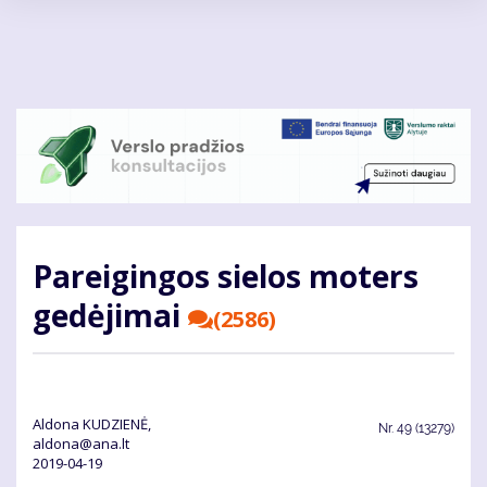
Pereiti
į
pagrindinį
turinį
Pa­rei­gin­gos sie­los mo­ters
ge­dė­ji­mai
(2586)
Aldona KUDZIENĖ,
Nr.
49 (13279)
aldona@ana.lt
2019-04-19