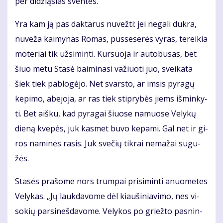
per di­dži­ą­sias šven­tes.
Yra kam ją pas dak­ta­rus nu­vež­ti: jei ne­ga­li duk­ra,
nu­ve­ža kai­my­nas Ro­mas, pus­se­se­rės vy­ras, te­rei­kia
mo­te­riai tik už­si­min­ti. Kur­suo­ja ir au­to­bu­sas, bet
šiuo me­tu Sta­sė bai­mi­na­si va­žiuo­ti juo, svei­ka­ta
šiek tiek pa­blo­gė­jo. Net svars­to, ar im­sis py­ra­gų
ke­pi­mo, abe­jo­ja, ar ras tiek stip­ry­bės jiems iš­min­ky­
ti. Bet aiš­ku, kad py­ra­gai šiuo­se na­muo­se Ve­ly­kų
die­ną kve­pės, juk kas­met bu­vo ke­pa­mi. Gal net ir gi­
ros na­mi­nės ra­sis. Juk sve­čių tik­rai ne­ma­žai su­gu­
žės.
Sta­sės pra­šo­me nors trum­pai pri­si­min­ti anuo­me­tes
Ve­ly­kas. „Jų lauk­da­vo­me dėl kiau­ši­nia­vi­mo, nes vi­
so­kių par­si­neš­da­vo­me. Ve­ly­kos po griež­to pas­nin­