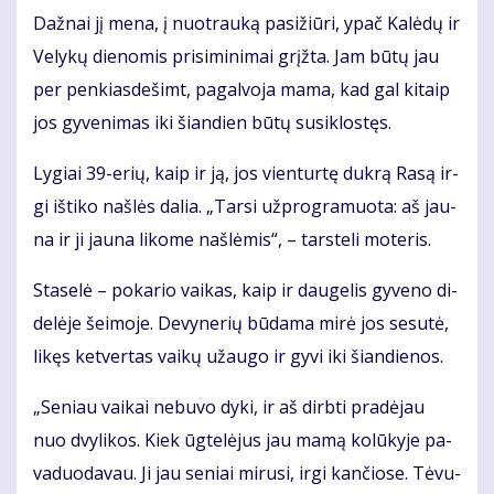
Daž­nai jį me­na, į nuo­trau­ką pa­si­žiū­ri, ypač Ka­lė­dų ir
Ve­ly­kų die­no­mis pri­si­mi­ni­mai grįž­ta. Jam bū­tų jau
per pen­kias­de­šimt, pa­gal­vo­ja ma­ma, kad gal ki­taip
jos gy­ve­ni­mas iki šian­dien bū­tų su­si­klos­tęs.
Ly­giai 39-erių, kaip ir ją, jos vien­tur­tę duk­rą Ra­są ir­
gi iš­ti­ko naš­lės da­lia. „Tar­si už­prog­ra­muo­ta: aš jau­
na ir ji jau­na li­ko­me naš­lė­mis“, – tars­te­li mo­te­ris.
Sta­se­lė – po­ka­rio vai­kas, kaip ir dau­ge­lis gy­ve­no di­
de­lė­je šei­mo­je. De­vy­ne­rių bū­da­ma mi­rė jos se­su­tė,
li­kęs ket­ver­tas vai­kų už­au­go ir gy­vi iki šian­die­nos.
„Se­niau vai­kai ne­bu­vo dy­ki, ir aš dirb­ti pra­dė­jau
nuo dvy­li­kos. Kiek ūg­te­lė­jus jau ma­mą ko­lū­ky­je pa­
va­duo­da­vau. Ji jau se­niai mi­ru­si, ir­gi kan­čio­se. Tė­vu­