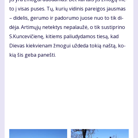
to į vi­sas pu­ses. Tų, ku­rių vi­di­nis pa­rei­gos jaus­mas
– di­de­lis, ge­ru­mo ir pa­do­ru­mo juo­se nuo to tik di­
dė­ja. Ar­ti­mų­jų ne­tek­tys ne­pa­lau­žė, o tik su­stip­ri­no
S.Kun­ce­vi­čie­nę, ki­tiems pa­liu­dy­da­mos tie­są, kad
Die­vas kiek­vie­nam žmo­gui už­de­da to­kią naš­tą, ko­
kią šis ge­ba pa­neš­ti.