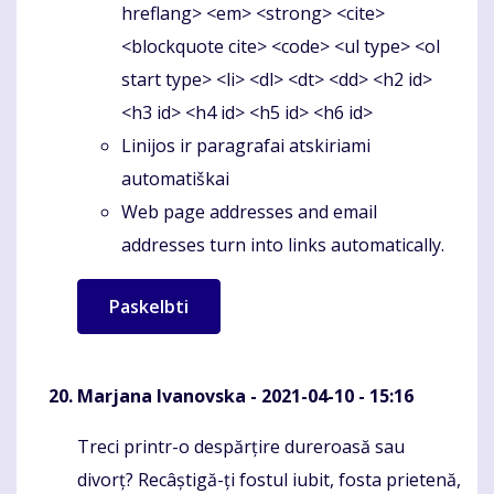
hreflang> <em> <strong> <cite>
<blockquote cite> <code> <ul type> <ol
start type> <li> <dl> <dt> <dd> <h2 id>
<h3 id> <h4 id> <h5 id> <h6 id>
Linijos ir paragrafai atskiriami
automatiškai
Web page addresses and email
addresses turn into links automatically.
Marjana Ivanovska
- 2021-04-10 - 15:16
Treci printr-o despărțire dureroasă sau
Komentaras
divorț? Recâștigă-ți fostul iubit, fosta prietenă,