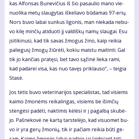
kas Al­fon­sas Bu­ne­vi­čius iš šio pa­sau­lio ma­no vie­
nuo­li­ka me­tų slau­gy­tas iš­ke­lia­vo bū­da­mas 97-erių.
Nors bu­vo la­bai sun­kus li­go­nis, man nie­ka­da ne­bu­
vo ki­lę min­čių ati­duo­ti jį val­diš­kų na­mų slau­gai. Esu
įsi­ti­ki­nu­si, kad tik sa­vas žmo­gus ži­no, kaip rei­kia
pa­lie­gu­sį žmo­gų žiū­rė­ti, ko­kiu mais­tu mai­tin­ti. Gal
tik jo kan­čias pra­tę­si, bet ta­vo są­ži­nė lie­ka ra­mi,
kad pa­da­rei vi­sa, kas nuo ta­vęs pri­klau­so“, – tei­gia
Sta­sė.
Jos tė­tis bu­vo ve­te­ri­na­ri­jos spe­cia­lis­tas, tad vi­siems
kai­mo žmo­nėms rei­ka­lin­gas, vi­siems be iš­im­čių
sten­gė­si pa­dė­ti, nak­ti­mis kė­lė­si ir į pa­gal­bą sku­bė­
jo. Pa­šne­ko­vė ne kar­tą tars­te­lė­jo, kad vi­suo­met bu­
vo ir yra ge­rų žmo­nių, tik ir pa­čiam rei­kia bū­ti ge­
ram. Kai­mo žmo­nės la­bai pa­dė­jo jai lai­do­jant tė­tį.