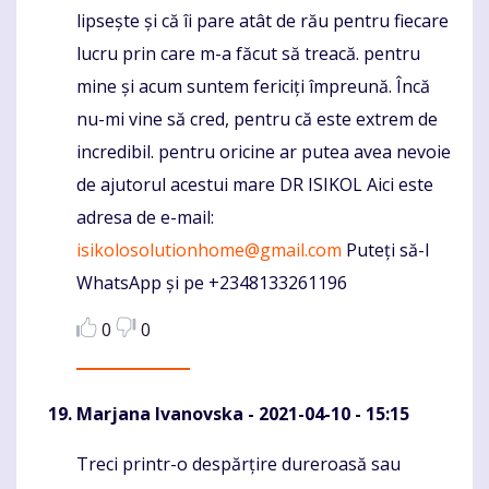
lipsește și că îi pare atât de rău pentru fiecare
lucru prin care m-a făcut să treacă. pentru
mine și acum suntem fericiți împreună. Încă
nu-mi vine să cred, pentru că este extrem de
incredibil. pentru oricine ar putea avea nevoie
de ajutorul acestui mare DR ISIKOL Aici este
adresa de e-mail:
isikolosolutionhome@gmail.com
Puteți să-l
WhatsApp și pe +2348133261196
0
0
Marjana Ivanovska
- 2021-04-10 - 15:15
Treci printr-o despărțire dureroasă sau
Komentaras