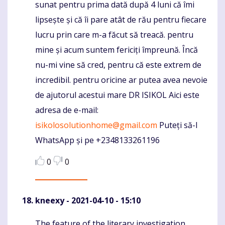
sunat pentru prima dată după 4 luni că îmi
lipsește și că îi pare atât de rău pentru fiecare
lucru prin care m-a făcut să treacă. pentru
mine și acum suntem fericiți împreună. Încă
nu-mi vine să cred, pentru că este extrem de
incredibil. pentru oricine ar putea avea nevoie
de ajutorul acestui mare DR ISIKOL Aici este
adresa de e-mail:
isikolosolutionhome@gmail.com
Puteți să-l
WhatsApp și pe +2348133261196
0
0
kneexy
- 2021-04-10 - 15:10
The feature of the literary investigation
Komentaras