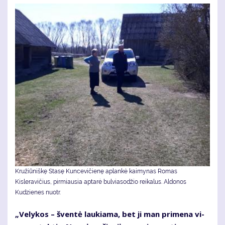
Kružiūniškę Stasę Kuncevičienę aplankė kaimynas Romas
Kisleravičius, pirmiausia aptarė bulviasodžio reikalus. Aldonos
Kudzienes nuotr.
„Ve­ly­kos – šven­tė lau­kia­ma, bet ji man pri­me­na vi­