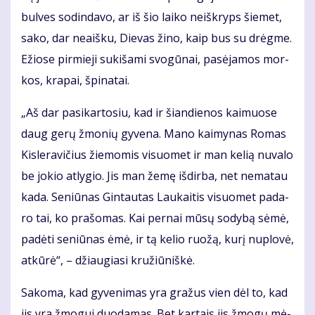
bul­ves so­din­da­vo, ar iš šio lai­ko ne­iš­kryps šie­met,
sa­ko, dar ne­aiš­ku, Die­vas ži­no, kaip bus su drėg­me.
Ežio­se pir­mie­ji su­ki­ša­mi svo­gū­nai, pa­sė­ja­mos mor­
kos, kra­pai, špi­na­tai.
„Aš dar pa­si­kar­to­siu, kad ir šian­die­nos kai­muo­se
daug ge­rų žmo­nių gy­ve­na. Ma­no kai­my­nas Ro­mas
Kis­le­ra­vi­čius žie­mo­mis vi­suo­met ir man ke­lią nu­va­lo
be jo­kio at­ly­gio. Jis man že­mę iš­dir­ba, net ne­ma­tau
ka­da. Se­niū­nas Gin­tau­tas Lau­kai­tis vi­suo­met pa­da­
ro tai, ko pra­šo­mas. Kai per­nai mū­sų so­dy­bą sė­mė,
pa­dė­ti se­niū­nas ėmė, ir tą ke­lio ruo­žą, ku­rį nu­plo­vė,
at­kū­rė“, – džiau­gia­si kru­žiū­niš­kė.
Sa­ko­ma, kad gy­ve­ni­mas yra gra­žus vien dėl to, kad
jis yra žmo­gui duo­da­mas. Bet kar­tais jis žmo­gų mė­