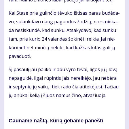
Kai Sta­sė prie gu­lin­čio tė­vu­ko iš­ti­sas pa­ras bu­dė­da­
vo, su­lauk­da­vo daug pa­guo­dos žo­džių, nors nie­ka­
da ne­si­skun­dė, kad sun­ku. At­sa­ky­da­vo, kad sun­ku
tam, prie ku­rio 24 va­lan­das šo­ki­nė­ti rei­kia. Jai nie­
kuo­met net min­čių ne­ki­lo, kad kaž­kas ki­tas ga­li ją
pa­va­duo­ti.
Šį pa­sau­lį jau pa­li­ko ir abu vy­ro tė­vai, li­gos jų į lo­vą
ne­pa­gul­dė, il­gai rū­pin­tis jais ne­rei­kė­jo. Jau ne­bė­ra
ir sep­ty­nių jų vai­kų, tiek ra­do čia ati­te­kė­ju­si. Ta­čiau
jų anū­kai ke­lią į šiuos na­mus ži­no, at­va­žiuo­ja.
Gau­na­me naš­tą, ku­rią ge­ba­me pa­neš­ti