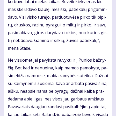
ko bu­vo la­bai mie­las lai­kas. Be­veik kiek­vie­nas kie­
mas skers­da­vo kiau­lę, mė­siš­kų pa­tie­ka­lų pri­ga­min­
da­vo. Vi­si vis­ko tu­rė­jo, par­duo­tu­vė­se pir­ko tik pi­pi­
rų, drus­kos, ra­zi­nų py­ra­gui, o mil­tų ir pir­ko, ir sa­vų
pa­si­mal­da­vo, gi­ros da­ry­da­vo to­kios, nuo ku­rios gir­
tų ne­bū­da­vo. Ga­mi­no ir sil­kių, žu­vies pa­tie­ka­lų“, –
me­na Sta­sė.
Ne vi­suo­met jai pa­vyks­ta nu­vyk­ti ir į Pu­nios baž­ny­
čią. Bet kad ir ne­nu­ei­na, kaip ma­mos pa­mo­ky­ta, pa­
si­mel­džia na­muo­se, mal­da ra­my­bės su­tei­kia. Daž­nai
su kai­my­nė­mis su­si­ei­na, ka­va ar ar­ba­ta pa­si­vai­ši­na,
aiš­ku, neap­si­ei­na­ma be py­ra­gų, daž­nai kal­ba pra­
de­da­ma apie li­gas, nes vi­sos jau gar­baus am­žiaus.
Pa­va­sa­riais dau­giau ran­da­si pa­si­kal­bė­ji­mų apie tai,
ką jau lai­kas sė­ti. Ba­lan­džio pa­bai­go­je be­veik vi­sa­da