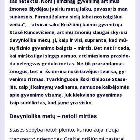
sas ne­tek­tis. Nors į am­ži­ną­jį gy­ve­ni­mą ar­ti­mus
žmo­nes iš­ly­dė­jau įvai­riu me­tų lai­ku, pa­va­sa­ris man
sun­kes­nis. Pir­mo­ji ža­lu­ma sie­lą la­bai nos­tal­giš­kai
vei­kia“, – at­vi­rai sa­ko Kru­žiū­nų kai­mo gy­ven­to­ja
Sta­sė Kun­ce­vi­čie­nė, ar­ti­mų žmo­nių slau­gai sky­ru­si
de­vy­nio­li­ka me­tų. Ji, kaip ir vi­si, su­pran­ta, kad mū­
sų fi­zi­nio gy­ve­ni­mo baig­tis – mir­tis. Bet net ir ta­da,
kai mirš­ta il­gai sir­gęs as­muo, ar­ti­mie­siems pra­si­de­
da ne­leng­vas ge­du­lo me­tas. Ne tik pra­ran­da­mas
žmo­gus, bet ir iš­si­de­ri­na nu­si­sto­vė­ju­si tvar­ka, gy­
ve­ni­mo rit­mas. Tvar­kin­guo­se iš­skir­ti­niuo­se Sta­se­
lės, taip ji kai­my­nų va­di­na­ma, na­muo­se kal­bė­jo­mės
apie gy­ve­ni­mo vi­su­mą. Juk kiek­vie­no gy­ve­ni­mas
taip su­dė­lio­tas, kad ja­me yra vis­ko.
De­vy­nio­li­ka me­tų – ne­to­li mir­ties
Sta­sės so­dy­ba ne­to­li plen­to, ku­riuo zu­ja ir zu­ja
trans­por­to prie­mo­nės. Gra­žiai pri­žiū­ri­mi pa­sta­tai