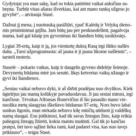
Gy­dy­to­jai yra man sa­kę, kad su to­kia pa­tir­ti­mi vai­kai anks­čiau su­
bręs­ta. Tur­būt vi­sas aša­ras iš­ver­kiau, kai ant ma­no ran­kų už­ge­so jo
gy­vy­bė“, – at­vi­rau­ja Sta­sė.
Daž­nai jį me­na, į nuo­trau­ką pa­si­žiū­ri, ypač Ka­lė­dų ir Ve­ly­kų die­no­
mis pri­si­mi­ni­mai grįž­ta. Jam bū­tų jau per pen­kias­de­šimt, pa­gal­vo­ja
ma­ma, kad gal ki­taip jos gy­ve­ni­mas iki šian­dien bū­tų su­si­klos­tęs.
Ly­giai 39-erių, kaip ir ją, jos vien­tur­tę duk­rą Ra­są ir­gi iš­ti­ko naš­lės
da­lia. „Tar­si už­prog­ra­muo­ta: aš jau­na ir ji jau­na li­ko­me naš­lė­mis“, –
tars­te­li mo­te­ris.
Sta­se­lė – po­ka­rio vai­kas, kaip ir dau­ge­lis gy­ve­no di­de­lė­je šei­mo­je.
De­vy­ne­rių bū­da­ma mi­rė jos se­su­tė, li­kęs ket­ver­tas vai­kų už­au­go ir
gy­vi iki šian­die­nos.
„Se­niau vai­kai ne­bu­vo dy­ki, ir aš dirb­ti pra­dė­jau nuo dvy­li­kos. Kiek
ūg­te­lė­jus jau ma­mą ko­lū­ky­je pa­va­duo­da­vau. Ji jau se­niai mi­ru­si, ir­gi
kan­čio­se. Tė­vu­kas Al­fon­sas Bu­ne­vi­čius iš šio pa­sau­lio ma­no vie­
nuo­li­ka me­tų slau­gy­tas iš­ke­lia­vo bū­da­mas 97-erių. Nors bu­vo la­bai
sun­kus li­go­nis, man nie­ka­da ne­bu­vo ki­lę min­čių ati­duo­ti jį val­diš­kų
na­mų slau­gai. Esu įsi­ti­ki­nu­si, kad tik sa­vas žmo­gus ži­no, kaip rei­kia
pa­lie­gu­sį žmo­gų žiū­rė­ti, ko­kiu mais­tu mai­tin­ti. Gal tik jo kan­čias
pra­tę­si, bet ta­vo są­ži­nė lie­ka ra­mi, kad pa­da­rei vi­sa, kas nuo ta­vęs
pri­klau­so“, – tei­gia Sta­sė.