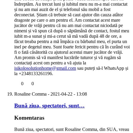
îndreptăm. Au trecut luni și iubitul meu nu m-a mai contactat
și nu am mai auzit de el și telefonul său mobil a fost
deconectat. Știam că trebuie să caut ajutor din cauza atâtor
dragoste pe care o am pentru el. Am contactat acest mare
jucător de vrăji pentru că nu am mai contactat niciodată pe
nimeni și vă spun că după o săptămână de contact, fostul meu
iubit m-a sunat și mi-a cerut să mă vadă după 48 de ore, a
făcut treaba pentru a mă împăca cu bărbatul meu, el purta un
inel pe degetul meu. Sunt foarte fericit pentru că în curând voi
fi o fată căsătorită cu ajutorul acestui mare jucător de vrăji.
Am promis să vă manifest lucrările tuturor și vă rugăm să
contactați acest om pentru a vă ajuta la
isikolosolutionhome@gmail.com
sau puteți să-l WhatsApp și
la +2348133261196.
0
0
Rosaline Comma
- 2021-04-22 - 13:08
Bună ziua, spectatori, sunt…
Komentaras
Bună ziua, spectatori, sunt Rosaline Comma, din SUA, vreau