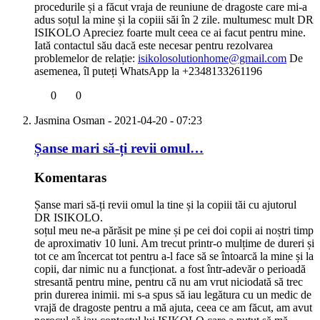
procedurile și a făcut vraja de reuniune de dragoste care mi-a
adus soțul la mine și la copiii săi în 2 zile. multumesc mult DR
ISIKOLO Apreciez foarte mult ceea ce ai facut pentru mine.
Iată contactul său dacă este necesar pentru rezolvarea
problemelor de relație:
isikolosolutionhome@gmail.com
De
asemenea, îl puteți WhatsApp la +2348133261196
0
0
Jasmina Osman
- 2021-04-20 - 07:23
Șanse mari să-ți revii omul…
Komentaras
Șanse mari să-ți revii omul la tine și la copiii tăi cu ajutorul
DR ISIKOLO.
soțul meu ne-a părăsit pe mine și pe cei doi copii ai noștri timp
de aproximativ 10 luni. Am trecut printr-o mulțime de dureri și
tot ce am încercat tot pentru a-l face să se întoarcă la mine și la
copii, dar nimic nu a funcționat. a fost într-adevăr o perioadă
stresantă pentru mine, pentru că nu am vrut niciodată să trec
prin durerea inimii. mi s-a spus să iau legătura cu un medic de
vrajă de dragoste pentru a mă ajuta, ceea ce am făcut, am avut