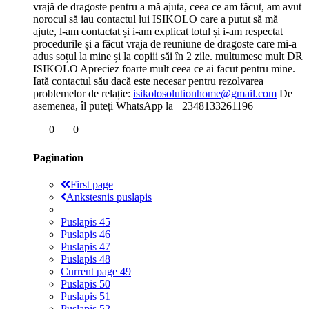
vrajă de dragoste pentru a mă ajuta, ceea ce am făcut, am avut
norocul să iau contactul lui ISIKOLO care a putut să mă
ajute, l-am contactat și i-am explicat totul și i-am respectat
procedurile și a făcut vraja de reuniune de dragoste care mi-a
adus soțul la mine și la copiii săi în 2 zile. multumesc mult DR
ISIKOLO Apreciez foarte mult ceea ce ai facut pentru mine.
Iată contactul său dacă este necesar pentru rezolvarea
problemelor de relație:
isikolosolutionhome@gmail.com
De
asemenea, îl puteți WhatsApp la +2348133261196
0
0
Pagination
First page
Ankstesnis puslapis
Puslapis
45
Puslapis
46
Puslapis
47
Puslapis
48
Current page
49
Puslapis
50
Puslapis
51
Puslapis
52