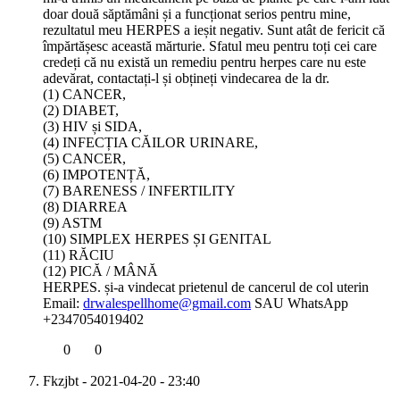
doar două săptămâni și a funcționat serios pentru mine,
rezultatul meu HERPES a ieșit negativ. Sunt atât de fericit că
împărtășesc această mărturie. Sfatul meu pentru toți cei care
credeți că nu există un remediu pentru herpes care nu este
adevărat, contactați-l și obțineți vindecarea de la dr.
(1) CANCER,
(2) DIABET,
(3) HIV și SIDA,
(4) INFECȚIA CĂILOR URINARE,
(5) CANCER,
(6) IMPOTENȚĂ,
(7) BARENESS / INFERTILITY
(8) DIARREA
(9) ASTM
(10) SIMPLEX HERPES ȘI GENITAL
(11) RĂCIU
(12) PICĂ / MÂNĂ
HERPES. și-a vindecat prietenul de cancerul de col uterin
Email:
drwalespellhome@gmail.com
SAU WhatsApp
+2347054019402
0
0
Fkzjbt
- 2021-04-20 - 23:40