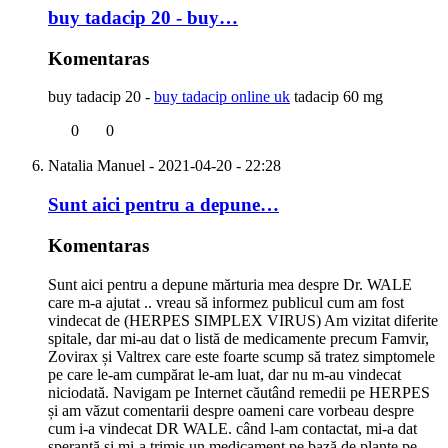
buy tadacip 20 - buy…
Komentaras
buy tadacip 20 -
buy tadacip online uk
tadacip 60 mg
0
0
Natalia Manuel
- 2021-04-20 - 22:28
Sunt aici pentru a depune…
Komentaras
Sunt aici pentru a depune mărturia mea despre Dr. WALE
care m-a ajutat .. vreau să informez publicul cum am fost
vindecat de (HERPES SIMPLEX VIRUS) Am vizitat diferite
spitale, dar mi-au dat o listă de medicamente precum Famvir,
Zovirax și Valtrex care este foarte scump să tratez simptomele
pe care le-am cumpărat le-am luat, dar nu m-au vindecat
niciodată. Navigam pe Internet căutând remedii pe HERPES
și am văzut comentarii despre oameni care vorbeau despre
cum i-a vindecat DR WALE. când l-am contactat, mi-a dat
speranță și mi-a trimis un medicament pe bază de plante pe