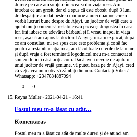
durere pe care am simțit-o în acea zi din viața mea. Am
întrebat ce am greșit, dar el a spus că este obosit, după 3 luni
de despărțire am dat peste o mărturie a unei doamne care a
vorbit lucruri bune despre dr. Ajayi, un jucător de vrăji care a
ajutat mulți oameni să restabilească pacea și dragostea în casa
lor. îmi iubesc cu adevărat bărbatul și îl vreau înapoi în viața
mea, așa că am ajuns la doctorul Ajayi și mi-am explicat, după
ce am consultat, mi s-a spus care este problema și ce să fac
pentru a restabili relația mea, am făcut toate cererile de la mine
și după vraja a fost terminată logodnicul meu m-a contactat și
suntem fericiți căsătoriți acum. Dacă aveți nevoie de ajutorul
unui jucător de vrajă geniune, vă puteți baza pe dr. Ajayi, cred
că veți avea un motiv să zâmbiți din nou. Contactați Viber /
Whatsapp: +2347084887094
0
0
Reyna Muller
- 2021-04-21 - 16:41
Fostul meu m-a lăsat cu atât…
Komentaras
Fostul meu m-a lăsat cu atât de multe dureri și de atunci am