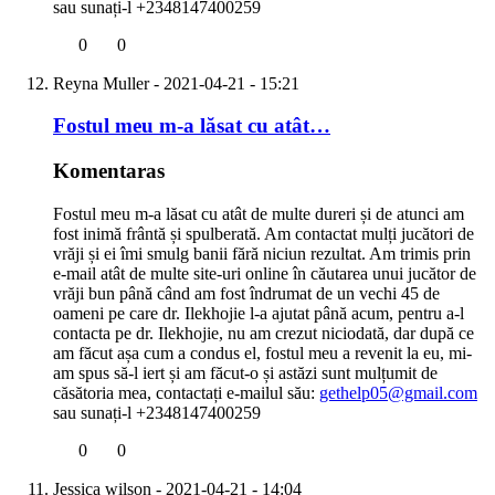
sau sunați-l +2348147400259
0
0
Reyna Muller
- 2021-04-21 - 15:21
Fostul meu m-a lăsat cu atât…
Komentaras
Fostul meu m-a lăsat cu atât de multe dureri și de atunci am
fost inimă frântă și spulberată. Am contactat mulți jucători de
vrăji și ei îmi smulg banii fără niciun rezultat. Am trimis prin
e-mail atât de multe site-uri online în căutarea unui jucător de
vrăji bun până când am fost îndrumat de un vechi 45 de
oameni pe care dr. Ilekhojie l-a ajutat până acum, pentru a-l
contacta pe dr. Ilekhojie, nu am crezut niciodată, dar după ce
am făcut așa cum a condus el, fostul meu a revenit la eu, mi-
am spus să-l iert și am făcut-o și astăzi sunt mulțumit de
căsătoria mea, contactați e-mailul său:
gethelp05@gmail.com
sau sunați-l +2348147400259
0
0
Jessica wilson
- 2021-04-21 - 14:04