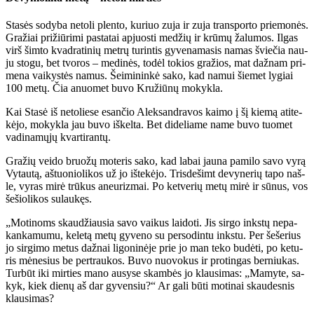
Sta­sės so­dy­ba ne­to­li plen­to, ku­riuo zu­ja ir zu­ja trans­por­to prie­mo­nės.
Gra­žiai pri­žiū­ri­mi pa­sta­tai ap­juos­ti me­džių ir krū­mų ža­lu­mos. Il­gas
virš šim­to kvad­ra­ti­nių met­rų tu­rin­tis gy­ve­na­ma­sis na­mas švie­čia nau­
ju sto­gu, bet tvo­ros – me­di­nės, to­dėl to­kios gra­žios, mat daž­nam pri­
me­na vai­kys­tės na­mus. Šei­mi­nin­kė sa­ko, kad na­mui šie­met ly­giai
100 me­tų. Čia anuo­met bu­vo Kru­žiū­nų mo­kyk­la.
Kai Sta­sė iš ne­to­lie­se esan­čio Alek­san­dra­vos kai­mo į šį kie­mą ati­te­
kė­jo, mo­kyk­la jau bu­vo iš­kel­ta. Bet di­de­lia­me na­me bu­vo tuo­met
va­di­na­mų­jų kvar­ti­ran­tų.
Gra­žių vei­do bruo­žų mo­te­ris sa­ko, kad la­bai jau­na pa­mi­lo sa­vo vy­rą
Vy­tau­tą, aš­tuo­nio­li­kos už jo iš­te­kė­jo. Tris­de­šimt de­vy­ne­rių ta­po naš­
le, vy­ras mi­rė trū­kus aneu­riz­mai. Po ket­ve­rių me­tų mi­rė ir sū­nus, vos
še­šio­li­kos su­lau­kęs.
„Mo­ti­noms skau­džiau­sia sa­vo vai­kus lai­do­ti. Jis sir­go inks­tų ne­pa­
kan­ka­mu­mu, ke­le­tą me­tų gy­ve­no su per­so­din­tu inks­tu. Per še­še­rius
jo sir­gi­mo me­tus daž­nai li­go­ni­nė­je prie jo man te­ko bu­dė­ti, po ke­tu­
ris mė­ne­sius be per­trau­kos. Bu­vo nuo­vo­kus ir pro­tin­gas ber­niu­kas.
Tur­būt iki mir­ties ma­no au­sy­se skam­bės jo klau­si­mas: „Ma­my­te, sa­
kyk, kiek die­nų aš dar gy­ven­siu?“ Ar ga­li bū­ti mo­ti­nai skau­des­nis
klau­si­mas?