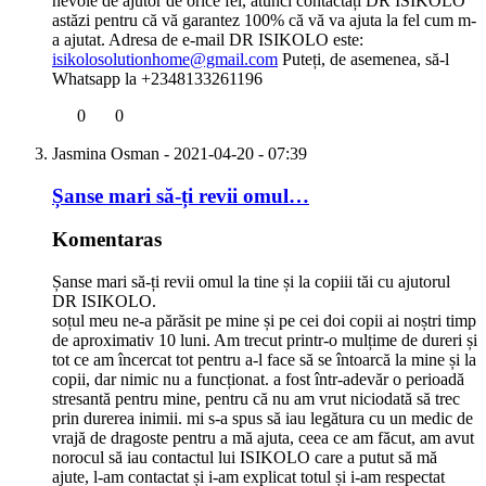
nevoie de ajutor de orice fel, atunci contactați DR ISIKOLO
astăzi pentru că vă garantez 100% că vă va ajuta la fel cum m-
a ajutat. Adresa de e-mail DR ISIKOLO este:
isikolosolutionhome@gmail.com
Puteți, de asemenea, să-l
Whatsapp la +2348133261196
0
0
Jasmina Osman
- 2021-04-20 - 07:39
Șanse mari să-ți revii omul…
Komentaras
Șanse mari să-ți revii omul la tine și la copiii tăi cu ajutorul
DR ISIKOLO.
soțul meu ne-a părăsit pe mine și pe cei doi copii ai noștri timp
de aproximativ 10 luni. Am trecut printr-o mulțime de dureri și
tot ce am încercat tot pentru a-l face să se întoarcă la mine și la
copii, dar nimic nu a funcționat. a fost într-adevăr o perioadă
stresantă pentru mine, pentru că nu am vrut niciodată să trec
prin durerea inimii. mi s-a spus să iau legătura cu un medic de
vrajă de dragoste pentru a mă ajuta, ceea ce am făcut, am avut
norocul să iau contactul lui ISIKOLO care a putut să mă
ajute, l-am contactat și i-am explicat totul și i-am respectat