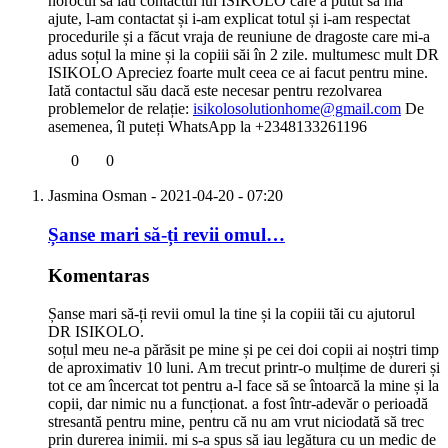
norocul să iau contactul lui ISIKOLO care a putut să mă
ajute, l-am contactat și i-am explicat totul și i-am respectat
procedurile și a făcut vraja de reuniune de dragoste care mi-a
adus soțul la mine și la copiii săi în 2 zile. multumesc mult DR
ISIKOLO Apreciez foarte mult ceea ce ai facut pentru mine.
Iată contactul său dacă este necesar pentru rezolvarea
problemelor de relație:
isikolosolutionhome@gmail.com
De
asemenea, îl puteți WhatsApp la +2348133261196
0
0
Jasmina Osman
- 2021-04-20 - 07:20
Șanse mari să-ți revii omul…
Komentaras
Șanse mari să-ți revii omul la tine și la copiii tăi cu ajutorul
DR ISIKOLO.
soțul meu ne-a părăsit pe mine și pe cei doi copii ai noștri timp
de aproximativ 10 luni. Am trecut printr-o mulțime de dureri și
tot ce am încercat tot pentru a-l face să se întoarcă la mine și la
copii, dar nimic nu a funcționat. a fost într-adevăr o perioadă
stresantă pentru mine, pentru că nu am vrut niciodată să trec
prin durerea inimii. mi s-a spus să iau legătura cu un medic de