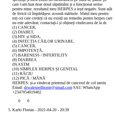
care l-am luat doar două săptămâni și a funcționat serios
pentru mine, rezultatul meu HERPES a ieșit negativ. Sunt atât
de fericit că împărtășesc această mărturie. Sfatul meu pentru
toți cei care credeți că nu există un remediu pentru herpes care
nu este adevărat, contactați-l și obțineți vindecarea de la dr.
(1) CANCER,
(2) DIABET,
(3) HIV și SIDA,
(4) INFECȚIA CĂILOR URINARE,
(5) CANCER,
(6) IMPOTENȚĂ,
(7) BARENESS / INFERTILITY
(8) DIARREA
(9) ASTM
(10) SIMPLEX HERPES ȘI GENITAL
(11) RĂCIU
(12) PICĂ / MÂNĂ
HERPES. și-a vindecat prietenul de cancerul de col uterin
Email:
drwalespellhome@gmail.com
SAU WhatsApp
+2347054019402
0
0
Karlo Florian
- 2021-04-20 - 20:39