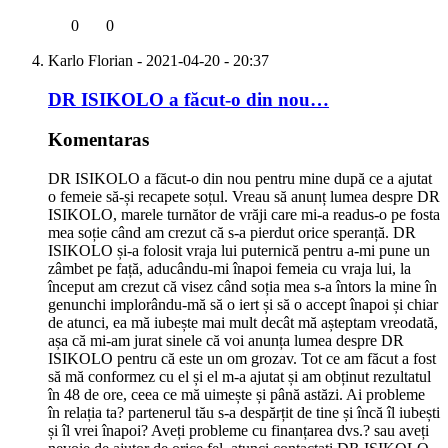
0
0
Karlo Florian
- 2021-04-20 - 20:37
DR ISIKOLO a făcut-o din nou…
Komentaras
DR ISIKOLO a făcut-o din nou pentru mine după ce a ajutat
o femeie să-și recapete soțul. Vreau să anunț lumea despre DR
ISIKOLO, marele turnător de vrăji care mi-a readus-o pe fosta
mea soție când am crezut că s-a pierdut orice speranță. DR
ISIKOLO și-a folosit vraja lui puternică pentru a-mi pune un
zâmbet pe față, aducându-mi înapoi femeia cu vraja lui, la
început am crezut că visez când soția mea s-a întors la mine în
genunchi implorându-mă să o iert și să o accept înapoi și chiar
de atunci, ea mă iubește mai mult decât mă așteptam vreodată,
așa că mi-am jurat sinele că voi anunța lumea despre DR
ISIKOLO pentru că este un om grozav. Tot ce am făcut a fost
să mă conformez cu el și el m-a ajutat și am obținut rezultatul
în 48 de ore, ceea ce mă uimește și până astăzi. Ai probleme
în relația ta? partenerul tău s-a despărțit de tine și încă îl iubești
și îl vrei înapoi? Aveți probleme cu finanțarea dvs.? sau aveți