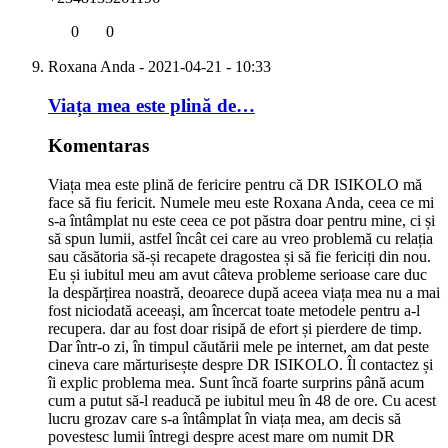
0
0
Roxana Anda
- 2021-04-21 - 10:33
Viața mea este plină de…
Komentaras
Viața mea este plină de fericire pentru că DR ISIKOLO mă
face să fiu fericit. Numele meu este Roxana Anda, ceea ce mi
s-a întâmplat nu este ceea ce pot păstra doar pentru mine, ci și
să spun lumii, astfel încât cei care au vreo problemă cu relația
sau căsătoria să-și recapete dragostea și să fie fericiți din nou.
Eu și iubitul meu am avut câteva probleme serioase care duc
la despărțirea noastră, deoarece după aceea viața mea nu a mai
fost niciodată aceeași, am încercat toate metodele pentru a-l
recupera. dar au fost doar risipă de efort și pierdere de timp.
Dar într-o zi, în timpul căutării mele pe internet, am dat peste
cineva care mărturisește despre DR ISIKOLO. Îl contactez și
îi explic problema mea. Sunt încă foarte surprins până acum
cum a putut să-l readucă pe iubitul meu în 48 de ore. Cu acest
lucru grozav care s-a întâmplat în viața mea, am decis să
povestesc lumii întregi despre acest mare om numit DR