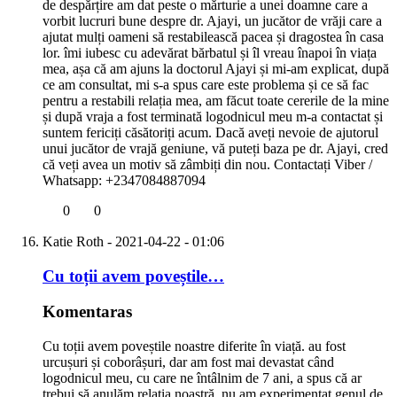
de despărțire am dat peste o mărturie a unei doamne care a
vorbit lucruri bune despre dr. Ajayi, un jucător de vrăji care a
ajutat mulți oameni să restabilească pacea și dragostea în casa
lor. îmi iubesc cu adevărat bărbatul și îl vreau înapoi în viața
mea, așa că am ajuns la doctorul Ajayi și mi-am explicat, după
ce am consultat, mi s-a spus care este problema și ce să fac
pentru a restabili relația mea, am făcut toate cererile de la mine
și după vraja a fost terminată logodnicul meu m-a contactat și
suntem fericiți căsătoriți acum. Dacă aveți nevoie de ajutorul
unui jucător de vrajă geniune, vă puteți baza pe dr. Ajayi, cred
că veți avea un motiv să zâmbiți din nou. Contactați Viber /
Whatsapp: +2347084887094
0
0
Katie Roth
- 2021-04-22 - 01:06
Cu toții avem poveștile…
Komentaras
Cu toții avem poveștile noastre diferite în viață. au fost
urcușuri și coborâșuri, dar am fost mai devastat când
logodnicul meu, cu care ne întâlnim de 7 ani, a spus că ar
trebui să anulăm relația noastră, nu am experimentat genul de