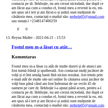
contacta pe dr. Ilekhojie, nu am crezut niciodată, dar după ce
am făcut așa cum a condus el, fostul meu a revenit la eu, mi-
am spus să-l iert și am făcut-o și astăzi sunt mulțumit de
căsătoria mea, contactați e-mailul său:
gethelp05@gmail.com
sau sunați-l +2348147400259
0
0
Reyna Muller
- 2021-04-21 - 15:53
Fostul meu m-a lăsat cu atât…
Komentaras
Fostul meu m-a lăsat cu atât de multe dureri și de atunci am
fost inimă frântă și spulberată. Am contactat mulți jucători de
vrăji și ei îmi smulg banii fără niciun rezultat. Am trimis prin
e-mail atât de multe site-uri online în căutarea unui jucător de
vrăji bun până când am fost îndrumat de un vechi 45 de
oameni pe care dr. Ilekhojie l-a ajutat până acum, pentru a-l
contacta pe dr. Ilekhojie, nu am crezut niciodată, dar după ce
am făcut așa cum a condus el, fostul meu a revenit la eu, mi-
am spus să-l iert și am făcut-o și astăzi sunt mulțumit de
căsătoria mea, contactați e-mailul său:
gethelp05@gmail.com