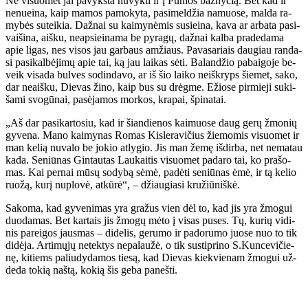
Ne vi­suo­met jai pa­vyks­ta nu­vyk­ti ir į Pu­nios baž­ny­čią. Bet kad ir
ne­nu­ei­na, kaip ma­mos pa­mo­ky­ta, pa­si­mel­džia na­muo­se, mal­da ra­
my­bės su­tei­kia. Daž­nai su kai­my­nė­mis su­si­ei­na, ka­va ar ar­ba­ta pa­si­
vai­ši­na, aiš­ku, neap­si­ei­na­ma be py­ra­gų, daž­nai kal­ba pra­de­da­ma
apie li­gas, nes vi­sos jau gar­baus am­žiaus. Pa­va­sa­riais dau­giau ran­da­
si pa­si­kal­bė­ji­mų apie tai, ką jau lai­kas sė­ti. Ba­lan­džio pa­bai­go­je be­
veik vi­sa­da bul­ves so­din­da­vo, ar iš šio lai­ko ne­iš­kryps šie­met, sa­ko,
dar ne­aiš­ku, Die­vas ži­no, kaip bus su drėg­me. Ežio­se pir­mie­ji su­ki­
ša­mi svo­gū­nai, pa­sė­ja­mos mor­kos, kra­pai, špi­na­tai.
„Aš dar pa­si­kar­to­siu, kad ir šian­die­nos kai­muo­se daug ge­rų žmo­nių
gy­ve­na. Ma­no kai­my­nas Ro­mas Kis­le­ra­vi­čius žie­mo­mis vi­suo­met ir
man ke­lią nu­va­lo be jo­kio at­ly­gio. Jis man že­mę iš­dir­ba, net ne­ma­tau
ka­da. Se­niū­nas Gin­tau­tas Lau­kai­tis vi­suo­met pa­da­ro tai, ko pra­šo­
mas. Kai per­nai mū­sų so­dy­bą sė­mė, pa­dė­ti se­niū­nas ėmė, ir tą ke­lio
ruo­žą, ku­rį nu­plo­vė, at­kū­rė“, – džiau­gia­si kru­žiū­niš­kė.
Sa­ko­ma, kad gy­ve­ni­mas yra gra­žus vien dėl to, kad jis yra žmo­gui
duo­da­mas. Bet kar­tais jis žmo­gų mė­to į vi­sas pu­ses. Tų, ku­rių vi­di­
nis pa­rei­gos jaus­mas – di­de­lis, ge­ru­mo ir pa­do­ru­mo juo­se nuo to tik
di­dė­ja. Ar­ti­mų­jų ne­tek­tys ne­pa­lau­žė, o tik su­stip­ri­no S.Kun­ce­vi­čie­
nę, ki­tiems pa­liu­dy­da­mos tie­są, kad Die­vas kiek­vie­nam žmo­gui už­
de­da to­kią naš­tą, ko­kią šis ge­ba pa­neš­ti.