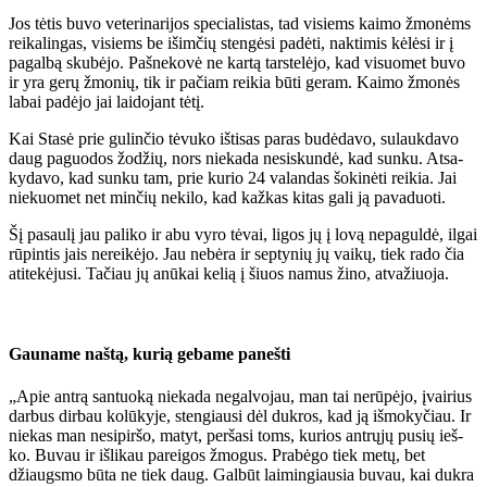
Jos tė­tis bu­vo ve­te­ri­na­ri­jos spe­cia­lis­tas, tad vi­siems kai­mo žmo­nėms
rei­ka­lin­gas, vi­siems be iš­im­čių sten­gė­si pa­dė­ti, nak­ti­mis kė­lė­si ir į
pa­gal­bą sku­bė­jo. Pa­šne­ko­vė ne kar­tą tars­te­lė­jo, kad vi­suo­met bu­vo
ir yra ge­rų žmo­nių, tik ir pa­čiam rei­kia bū­ti ge­ram. Kai­mo žmo­nės
la­bai pa­dė­jo jai lai­do­jant tė­tį.
Kai Sta­sė prie gu­lin­čio tė­vu­ko iš­ti­sas pa­ras bu­dė­da­vo, su­lauk­da­vo
daug pa­guo­dos žo­džių, nors nie­ka­da ne­si­skun­dė, kad sun­ku. At­sa­
ky­da­vo, kad sun­ku tam, prie ku­rio 24 va­lan­das šo­ki­nė­ti rei­kia. Jai
nie­kuo­met net min­čių ne­ki­lo, kad kaž­kas ki­tas ga­li ją pa­va­duo­ti.
Šį pa­sau­lį jau pa­li­ko ir abu vy­ro tė­vai, li­gos jų į lo­vą ne­pa­gul­dė, il­gai
rū­pin­tis jais ne­rei­kė­jo. Jau ne­bė­ra ir sep­ty­nių jų vai­kų, tiek ra­do čia
ati­te­kė­ju­si. Ta­čiau jų anū­kai ke­lią į šiuos na­mus ži­no, at­va­žiuo­ja.
Gau­na­me naš­tą, ku­rią ge­ba­me pa­neš­ti
„Apie an­trą san­tuo­ką nie­ka­da ne­gal­vo­jau, man tai ne­rū­pė­jo, įvai­rius
dar­bus dir­bau ko­lū­ky­je, sten­giau­si dėl duk­ros, kad ją iš­mo­ky­čiau. Ir
nie­kas man ne­si­pir­šo, ma­tyt, per­ša­si toms, ku­rios ant­rų­jų pu­sių ieš­
ko. Bu­vau ir iš­li­kau pa­rei­gos žmo­gus. Pra­bė­go tiek me­tų, bet
džiaugs­mo bū­ta ne tiek daug. Gal­būt lai­min­giau­sia bu­vau, kai duk­ra