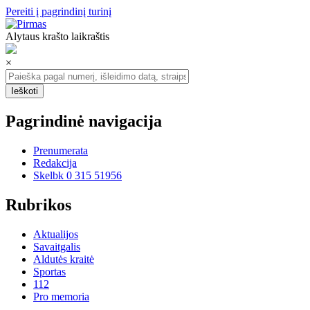
Pereiti į pagrindinį turinį
Alytaus krašto laikraštis
×
Pagrindinė navigacija
Prenumerata
Redakcija
Skelbk 0 315 51956
Rubrikos
Aktualijos
Savaitgalis
Aldutės kraitė
Sportas
112
Pro memoria