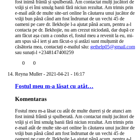
fost inimă frântă și spulberată. Am contactat mulți jucători de
vrăji și ei îmi smulg banii fără niciun rezultat. Am trimis prin
e-mail atât de multe site-uri online în căutarea unui jucător de
vrăji bun până când am fost îndrumat de un vechi 45 de
oameni pe care dr. Ilekhojie l-a ajutat până acum, pentru a-l
contacta pe dr. Ilekhojie, nu am crezut niciodată, dar după ce
am făcut așa cum a condus el, fostul meu a revenit la eu, mi-
am spus să-l iert și am făcut-o și astăzi sunt mulțumit de
căsătoria mea, contactați e-mailul său:
gethelp05@gmail.com
sau sunați-l +2348147400259
0
0
Reyna Muller
- 2021-04-21 - 16:17
Fostul meu m-a lăsat cu atât…
Komentaras
Fostul meu m-a lăsat cu atât de multe dureri și de atunci am
fost inimă frântă și spulberată. Am contactat mulți jucători de
vrăji și ei îmi smulg banii fără niciun rezultat. Am trimis prin
e-mail atât de multe site-uri online în căutarea unui jucător de
vrăji bun până când am fost îndrumat de un vechi 45 de
oameni pe care dr. Ilekhojie l-a ajutat până acum, pentru a-l