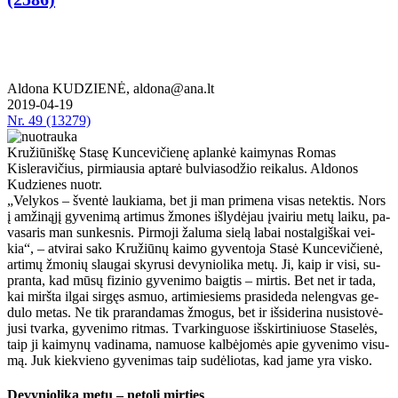
Aldona KUDZIENĖ, aldona@ana.lt
2019-04-19
Nr.
49 (13279)
Kružiūniškę Stasę Kuncevičienę aplankė kaimynas Romas
Kisleravičius, pirmiausia aptarė bulviasodžio reikalus. Aldonos
Kudzienes nuotr.
„Ve­ly­kos – šven­tė lau­kia­ma, bet ji man pri­me­na vi­sas ne­tek­tis. Nors
į am­ži­ną­jį gy­ve­ni­mą ar­ti­mus žmo­nes iš­ly­dė­jau įvai­riu me­tų lai­ku, pa­
va­sa­ris man sun­kes­nis. Pir­mo­ji ža­lu­ma sie­lą la­bai nos­tal­giš­kai vei­
kia“, – at­vi­rai sa­ko Kru­žiū­nų kai­mo gy­ven­to­ja Sta­sė Kun­ce­vi­čie­nė,
ar­ti­mų žmo­nių slau­gai sky­ru­si de­vy­nio­li­ka me­tų. Ji, kaip ir vi­si, su­
pran­ta, kad mū­sų fi­zi­nio gy­ve­ni­mo baig­tis – mir­tis. Bet net ir ta­da,
kai mirš­ta il­gai sir­gęs as­muo, ar­ti­mie­siems pra­si­de­da ne­leng­vas ge­
du­lo me­tas. Ne tik pra­ran­da­mas žmo­gus, bet ir iš­si­de­ri­na nu­si­sto­vė­
ju­si tvar­ka, gy­ve­ni­mo rit­mas. Tvar­kin­guo­se iš­skir­ti­niuo­se Sta­se­lės,
taip ji kai­my­nų va­di­na­ma, na­muo­se kal­bė­jo­mės apie gy­ve­ni­mo vi­su­
mą. Juk kiek­vie­no gy­ve­ni­mas taip su­dė­lio­tas, kad ja­me yra vis­ko.
De­vy­nio­li­ka me­tų – ne­to­li mir­ties