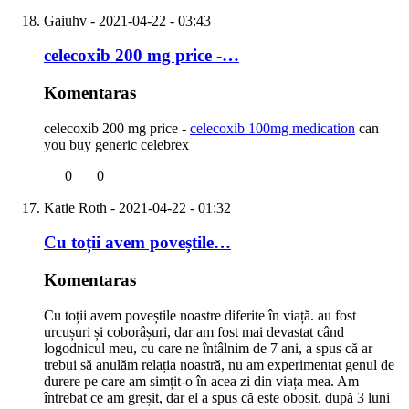
Gaiuhv
- 2021-04-22 - 03:43
celecoxib 200 mg price -…
Komentaras
celecoxib 200 mg price -
celecoxib 100mg medication
can
you buy generic celebrex
0
0
Katie Roth
- 2021-04-22 - 01:32
Cu toții avem poveștile…
Komentaras
Cu toții avem poveștile noastre diferite în viață. au fost
urcușuri și coborâșuri, dar am fost mai devastat când
logodnicul meu, cu care ne întâlnim de 7 ani, a spus că ar
trebui să anulăm relația noastră, nu am experimentat genul de
durere pe care am simțit-o în acea zi din viața mea. Am
întrebat ce am greșit, dar el a spus că este obosit, după 3 luni