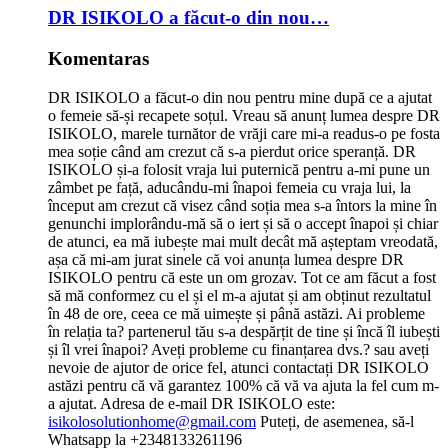
DR ISIKOLO a făcut-o din nou…
Komentaras
DR ISIKOLO a făcut-o din nou pentru mine după ce a ajutat
o femeie să-și recapete soțul. Vreau să anunț lumea despre DR
ISIKOLO, marele turnător de vrăji care mi-a readus-o pe fosta
mea soție când am crezut că s-a pierdut orice speranță. DR
ISIKOLO și-a folosit vraja lui puternică pentru a-mi pune un
zâmbet pe față, aducându-mi înapoi femeia cu vraja lui, la
început am crezut că visez când soția mea s-a întors la mine în
genunchi implorându-mă să o iert și să o accept înapoi și chiar
de atunci, ea mă iubește mai mult decât mă așteptam vreodată,
așa că mi-am jurat sinele că voi anunța lumea despre DR
ISIKOLO pentru că este un om grozav. Tot ce am făcut a fost
să mă conformez cu el și el m-a ajutat și am obținut rezultatul
în 48 de ore, ceea ce mă uimește și până astăzi. Ai probleme
în relația ta? partenerul tău s-a despărțit de tine și încă îl iubești
și îl vrei înapoi? Aveți probleme cu finanțarea dvs.? sau aveți
nevoie de ajutor de orice fel, atunci contactați DR ISIKOLO
astăzi pentru că vă garantez 100% că vă va ajuta la fel cum m-
a ajutat. Adresa de e-mail DR ISIKOLO este:
isikolosolutionhome@gmail.com
Puteți, de asemenea, să-l
Whatsapp la +2348133261196