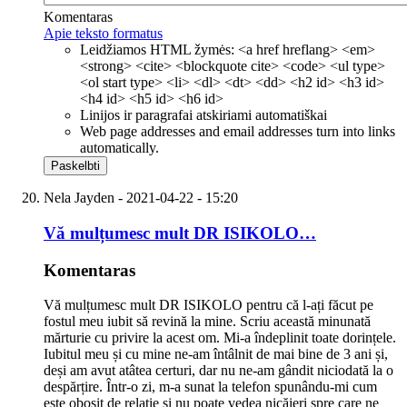
Komentaras
Apie teksto formatus
Leidžiamos HTML žymės: <a href hreflang> <em>
<strong> <cite> <blockquote cite> <code> <ul type>
<ol start type> <li> <dl> <dt> <dd> <h2 id> <h3 id>
<h4 id> <h5 id> <h6 id>
Linijos ir paragrafai atskiriami automatiškai
Web page addresses and email addresses turn into links
automatically.
Nela Jayden
- 2021-04-22 - 15:20
Vă mulțumesc mult DR ISIKOLO…
Komentaras
Vă mulțumesc mult DR ISIKOLO pentru că l-ați făcut pe
fostul meu iubit să revină la mine. Scriu această minunată
mărturie cu privire la acest om. Mi-a îndeplinit toate dorințele.
Iubitul meu și cu mine ne-am întâlnit de mai bine de 3 ani și,
deși am avut atâtea certuri, dar nu ne-am gândit niciodată la o
despărțire. Într-o zi, m-a sunat la telefon spunându-mi cum
este obosit de relație și nu poate vedea nicăieri spre care ne