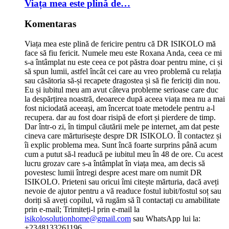
Viața mea este plină de…
Komentaras
Viața mea este plină de fericire pentru că DR ISIKOLO mă
face să fiu fericit. Numele meu este Roxana Anda, ceea ce mi
s-a întâmplat nu este ceea ce pot păstra doar pentru mine, ci și
să spun lumii, astfel încât cei care au vreo problemă cu relația
sau căsătoria să-și recapete dragostea și să fie fericiți din nou.
Eu și iubitul meu am avut câteva probleme serioase care duc
la despărțirea noastră, deoarece după aceea viața mea nu a mai
fost niciodată aceeași, am încercat toate metodele pentru a-l
recupera. dar au fost doar risipă de efort și pierdere de timp.
Dar într-o zi, în timpul căutării mele pe internet, am dat peste
cineva care mărturisește despre DR ISIKOLO. Îl contactez și
îi explic problema mea. Sunt încă foarte surprins până acum
cum a putut să-l readucă pe iubitul meu în 48 de ore. Cu acest
lucru grozav care s-a întâmplat în viața mea, am decis să
povestesc lumii întregi despre acest mare om numit DR
ISIKOLO. Prieteni sau oricui îmi citește mărturia, dacă aveți
nevoie de ajutor pentru a vă readuce fostul iubit/fostul soț sau
doriți să aveți copilul, vă rugăm să îl contactați cu amabilitate
prin e-mail; Trimiteți-l prin e-mail la
isikolosolutionhome@gmail.com
sau WhatsApp lui la:
+2348133261196