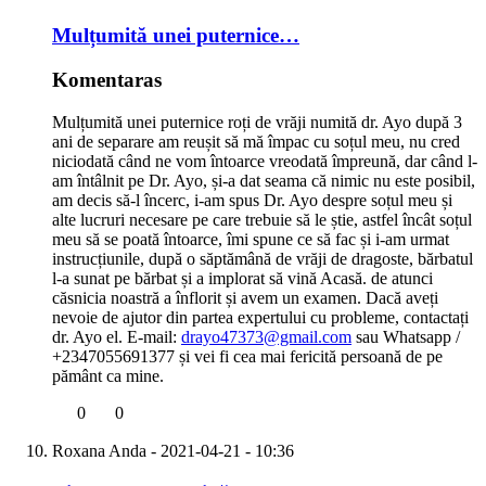
Mulțumită unei puternice…
Komentaras
Mulțumită unei puternice roți de vrăji numită dr. Ayo după 3
ani de separare am reușit să mă împac cu soțul meu, nu cred
niciodată când ne vom întoarce vreodată împreună, dar când l-
am întâlnit pe Dr. Ayo, și-a dat seama că nimic nu este posibil,
am decis să-l încerc, i-am spus Dr. Ayo despre soțul meu și
alte lucruri necesare pe care trebuie să le știe, astfel încât soțul
meu să se poată întoarce, îmi spune ce să fac și i-am urmat
instrucțiunile, după o săptămână de vrăji de dragoste, bărbatul
l-a sunat pe bărbat și a implorat să vină Acasă. de atunci
căsnicia noastră a înflorit și avem un examen. Dacă aveți
nevoie de ajutor din partea expertului cu probleme, contactați
dr. Ayo el. E-mail:
drayo47373@gmail.com
sau Whatsapp /
+2347055691377 și vei fi cea mai fericită persoană de pe
pământ ca mine.
0
0
Roxana Anda
- 2021-04-21 - 10:36