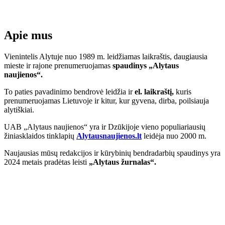
Apie mus
Vienintelis Alytuje nuo 1989 m. leidžiamas laikraštis, daugiausia
mieste ir rajone prenumeruojamas
spaudinys „Alytaus
naujienos“.
To paties pavadinimo bendrovė leidžia ir
el. laikraštį,
kuris
prenumeruojamas Lietuvoje ir kitur, kur gyvena, dirba, poilsiauja
alytiškiai.
UAB „Alytaus naujienos“ yra ir Dzūkijoje vieno populiariausių
žiniasklaidos tinklapių
Alytausnaujienos.lt
leidėja nuo 2000 m.
Naujausias mūsų redakcijos ir kūrybinių bendradarbių spaudinys yra
2024 metais pradėtas leisti
„Alytaus žurnalas“.