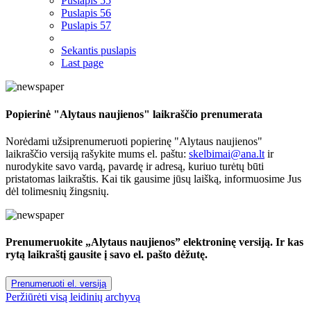
Puslapis
55
Puslapis
56
Puslapis
57
Sekantis puslapis
Last page
Popierinė "Alytaus naujienos" laikraščio prenumerata
Norėdami užsiprenumeruoti popierinę "Alytaus naujienos"
laikraščio versiją rašykite mums el. paštu:
skelbimai@ana.lt
ir
nurodykite savo vardą, pavardę ir adresą, kuriuo turėtų būti
pristatomas laikraštis. Kai tik gausime jūsų laišką, informuosime Jus
dėl tolimesnių žingsnių.
Prenumeruokite „Alytaus naujienos” elektroninę versiją. Ir kas
rytą laikraštį gausite į savo el. pašto dėžutę.
Prenumeruoti el. versiją
Peržiūrėti visą leidinių archyvą