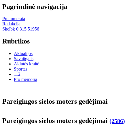
Pagrindinė navigacija
Prenumerata
Redakcija
Skelbk 0 315 51956
Rubrikos
Aktualijos
Savaitgalis
Aldutės kraitė
Sportas
112
Pro memoria
Pa­rei­gin­gos sie­los mo­ters ge­dė­ji­mai
Pa­rei­gin­gos sie­los mo­ters ge­dė­ji­mai
(2586)