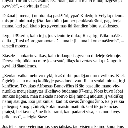
bręs­ta. Tur­būt vi­sas aša­ras iš­ver­kiau, kai ant ma­no ran­kų už­ge­so jo
gy­vy­bė“, – at­vi­rau­ja Sta­sė.
Daž­nai jį me­na, į nuo­trau­ką pa­si­žiū­ri, ypač Ka­lė­dų ir Ve­ly­kų die­no­
mis pri­si­mi­ni­mai grįž­ta. Jam bū­tų jau per pen­kias­de­šimt, pa­gal­vo­ja
ma­ma, kad gal ki­taip jos gy­ve­ni­mas iki šian­dien bū­tų su­si­klos­tęs.
Ly­giai 39-erių, kaip ir ją, jos vien­tur­tę duk­rą Ra­są ir­gi iš­ti­ko naš­lės
da­lia. „Tar­si už­prog­ra­muo­ta: aš jau­na ir ji jau­na li­ko­me naš­lė­mis“, –
tars­te­li mo­te­ris.
Sta­se­lė – po­ka­rio vai­kas, kaip ir dau­ge­lis gy­ve­no di­de­lė­je šei­mo­je.
De­vy­ne­rių bū­da­ma mi­rė jos se­su­tė, li­kęs ket­ver­tas vai­kų už­au­go ir
gy­vi iki šian­die­nos.
„Se­niau vai­kai ne­bu­vo dy­ki, ir aš dirb­ti pra­dė­jau nuo dvy­li­kos. Kiek
ūg­te­lė­jus jau ma­mą ko­lū­ky­je pa­va­duo­da­vau. Ji jau se­niai mi­ru­si, ir­gi
kan­čio­se. Tė­vu­kas Al­fon­sas Bu­ne­vi­čius iš šio pa­sau­lio ma­no vie­
nuo­li­ka me­tų slau­gy­tas iš­ke­lia­vo bū­da­mas 97-erių. Nors bu­vo la­bai
sun­kus li­go­nis, man nie­ka­da ne­bu­vo ki­lę min­čių ati­duo­ti jį val­diš­kų
na­mų slau­gai. Esu įsi­ti­ki­nu­si, kad tik sa­vas žmo­gus ži­no, kaip rei­kia
pa­lie­gu­sį žmo­gų žiū­rė­ti, ko­kiu mais­tu mai­tin­ti. Gal tik jo kan­čias
pra­tę­si, bet ta­vo są­ži­nė lie­ka ra­mi, kad pa­da­rei vi­sa, kas nuo ta­vęs
pri­klau­so“, – tei­gia Sta­sė.
Jos tė­tis bu­vo ve­te­ri­na­ri­jos spe­cia­lis­tas, tad vi­siems kai­mo žmo­nėms