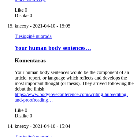
Like
0
Dislike
0
kneexy
- 2021-04-10 - 15:05
Tiesioginė nuoroda
Your human body sentences…
Komentaras
Your human body sentences would be the component of an
article, report, or language which reflects and develops the
most important thought (or thesis). They arrived following the
debut the finish.
https://www.bodyloveconference.com/writing-hub/editing-
and-proofreading…
Like
0
Dislike
0
kneexy
- 2021-04-10 - 15:04
Tiesioginė nuoroda