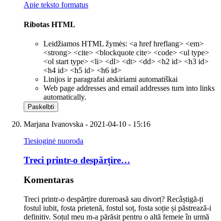
Apie teksto formatus
Ribotas HTML
Leidžiamos HTML žymės: <a href hreflang> <em>
<strong> <cite> <blockquote cite> <code> <ul type>
<ol start type> <li> <dl> <dt> <dd> <h2 id> <h3 id>
<h4 id> <h5 id> <h6 id>
Linijos ir paragrafai atskiriami automatiškai
Web page addresses and email addresses turn into links
automatically.
Marjana Ivanovska
- 2021-04-10 - 15:16
Tiesioginė nuoroda
Treci printr-o despărțire…
Komentaras
Treci printr-o despărțire dureroasă sau divorț? Recâștigă-ți
fostul iubit, fosta prietenă, fostul soț, fosta soție și păstrează-i
definitiv. Soțul meu m-a părăsit pentru o altă femeie în urmă