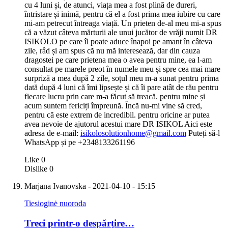
cu 4 luni și, de atunci, viața mea a fost plină de dureri,
întristare și inimă, pentru că el a fost prima mea iubire cu care
mi-am petrecut întreaga viață. Un prieten de-al meu mi-a spus
că a văzut câteva mărturii ale unui jucător de vrăji numit DR
ISIKOLO pe care îl poate aduce înapoi pe amant în câteva
zile, râd și am spus că nu mă interesează, dar din cauza
dragostei pe care prietena mea o avea pentru mine, ea l-am
consultat pe marele preot în numele meu și spre cea mai mare
surpriză a mea după 2 zile, soțul meu m-a sunat pentru prima
dată după 4 luni că îmi lipsește și că îi pare atât de rău pentru
fiecare lucru prin care m-a făcut să treacă. pentru mine și
acum suntem fericiți împreună. Încă nu-mi vine să cred,
pentru că este extrem de incredibil. pentru oricine ar putea
avea nevoie de ajutorul acestui mare DR ISIKOL Aici este
adresa de e-mail:
isikolosolutionhome@gmail.com
Puteți să-l
WhatsApp și pe +2348133261196
Like
0
Dislike
0
Marjana Ivanovska
- 2021-04-10 - 15:15
Tiesioginė nuoroda
Treci printr-o despărțire…