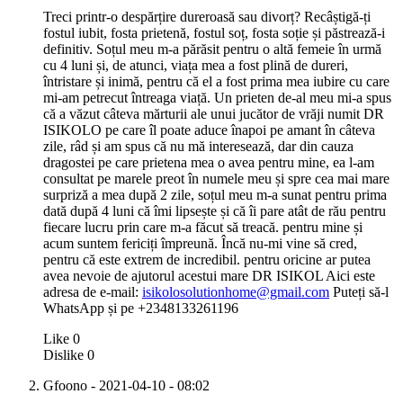
Treci printr-o despărțire dureroasă sau divorț? Recâștigă-ți
fostul iubit, fosta prietenă, fostul soț, fosta soție și păstrează-i
definitiv. Soțul meu m-a părăsit pentru o altă femeie în urmă
cu 4 luni și, de atunci, viața mea a fost plină de dureri,
întristare și inimă, pentru că el a fost prima mea iubire cu care
mi-am petrecut întreaga viață. Un prieten de-al meu mi-a spus
că a văzut câteva mărturii ale unui jucător de vrăji numit DR
ISIKOLO pe care îl poate aduce înapoi pe amant în câteva
zile, râd și am spus că nu mă interesează, dar din cauza
dragostei pe care prietena mea o avea pentru mine, ea l-am
consultat pe marele preot în numele meu și spre cea mai mare
surpriză a mea după 2 zile, soțul meu m-a sunat pentru prima
dată după 4 luni că îmi lipsește și că îi pare atât de rău pentru
fiecare lucru prin care m-a făcut să treacă. pentru mine și
acum suntem fericiți împreună. Încă nu-mi vine să cred,
pentru că este extrem de incredibil. pentru oricine ar putea
avea nevoie de ajutorul acestui mare DR ISIKOL Aici este
adresa de e-mail:
isikolosolutionhome@gmail.com
Puteți să-l
WhatsApp și pe +2348133261196
Like
0
Dislike
0
Gfoono
- 2021-04-10 - 08:02