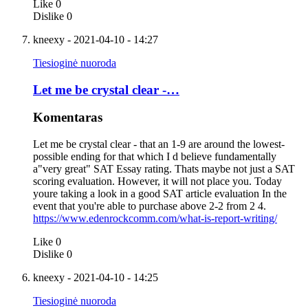
Like
0
Dislike
0
kneexy
- 2021-04-10 - 14:27
Tiesioginė nuoroda
Let me be crystal clear -…
Komentaras
Let me be crystal clear - that an 1-9 are around the lowest-
possible ending for that which I d believe fundamentally
a"very great" SAT Essay rating. Thats maybe not just a SAT
scoring evaluation. However, it will not place you. Today
youre taking a look in a good SAT article evaluation In the
event that you're able to purchase above 2-2 from 2 4.
https://www.edenrockcomm.com/what-is-report-writing/
Like
0
Dislike
0
kneexy
- 2021-04-10 - 14:25
Tiesioginė nuoroda