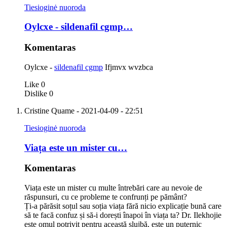
Tiesioginė nuoroda
Oylcxe - sildenafil cgmp…
Komentaras
Oylcxe -
sildenafil cgmp
Ifjmvx wvzbca
Like
0
Dislike
0
Cristine Quame
- 2021-04-09 - 22:51
Tiesioginė nuoroda
Viața este un mister cu…
Komentaras
Viața este un mister cu multe întrebări care au nevoie de
răspunsuri, cu ce probleme te confrunți pe pământ?
Ți-a părăsit soțul sau soția viața fără nicio explicație bună care
să te facă confuz și să-i dorești înapoi în viața ta? Dr. Ilekhojie
este omul potrivit pentru această slujbă, este un puternic