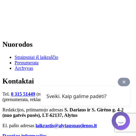
Nuorodos
Straipsniai iš laikraščio
Prenumerata
Archyvas
Kontaktai
Tel.
0 315 51449
(redakcija, žurnalistai). Tel.
0 315 51956
Sveiki. Kaip galime padėti?
(prenumerata, reklama, skelbimai)
Redakcijos, priimamojo adresas
S. Dariaus ir S. Girėno g. 4-2
(nuo gatvės pusės), LT-62137, Alytus
El. pašto adresas
laikrastis@alytausnaujienos.lt
Daugiau informacijos