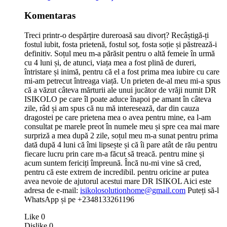
Komentaras
Treci printr-o despărțire dureroasă sau divorț? Recâștigă-ți
fostul iubit, fosta prietenă, fostul soț, fosta soție și păstrează-i
definitiv. Soțul meu m-a părăsit pentru o altă femeie în urmă
cu 4 luni și, de atunci, viața mea a fost plină de dureri,
întristare și inimă, pentru că el a fost prima mea iubire cu care
mi-am petrecut întreaga viață. Un prieten de-al meu mi-a spus
că a văzut câteva mărturii ale unui jucător de vrăji numit DR
ISIKOLO pe care îl poate aduce înapoi pe amant în câteva
zile, râd și am spus că nu mă interesează, dar din cauza
dragostei pe care prietena mea o avea pentru mine, ea l-am
consultat pe marele preot în numele meu și spre cea mai mare
surpriză a mea după 2 zile, soțul meu m-a sunat pentru prima
dată după 4 luni că îmi lipsește și că îi pare atât de rău pentru
fiecare lucru prin care m-a făcut să treacă. pentru mine și
acum suntem fericiți împreună. Încă nu-mi vine să cred,
pentru că este extrem de incredibil. pentru oricine ar putea
avea nevoie de ajutorul acestui mare DR ISIKOL Aici este
adresa de e-mail:
isikolosolutionhome@gmail.com
Puteți să-l
WhatsApp și pe +2348133261196
Like
0
Dislike
0