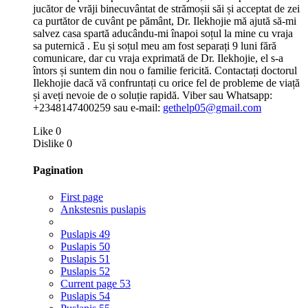
jucător de vrăji binecuvântat de strămoșii săi și acceptat de zei
ca purtător de cuvânt pe pământ, Dr. Ilekhojie mă ajută să-mi
salvez casa spartă aducându-mi înapoi soțul la mine cu vraja
sa puternică . Eu și soțul meu am fost separați 9 luni fără
comunicare, dar cu vraja exprimată de Dr. Ilekhojie, el s-a
întors și suntem din nou o familie fericită. Contactați doctorul
Ilekhojie dacă vă confruntați cu orice fel de probleme de viață
și aveți nevoie de o soluție rapidă. Viber sau Whatsapp:
+2348147400259 sau e-mail:
gethelp05@gmail.com
Like
0
Dislike
0
Pagination
First page
Ankstesnis puslapis
Puslapis
49
Puslapis
50
Puslapis
51
Puslapis
52
Current page
53
Puslapis
54