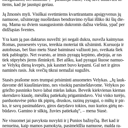
tiems, kad jie jaus­tų­si ge­riau.
Ją žmo­nės my­li. Vi­siš­kai sve­ti­miems kvar­ti­ran­tams ap­si­gy­ve­nus jų
na­muo­se, už­si­mez­gę nuo­šir­daus ben­dra­vi­mo ry­šiai iš­li­ko iki šių die­
nų. Ma­ma su dviem su­au­gu­sio­mis duk­ro­mis daž­na vieš­nia, ypač per
di­dži­ą­sias šven­tes.
Yra kam ją pas dak­ta­rus nu­vež­ti: jei ne­ga­li duk­ra, nu­ve­ža kai­my­nas
Ro­mas, pus­se­se­rės vy­ras, te­rei­kia mo­te­riai tik už­si­min­ti. Kur­suo­ja ir
au­to­bu­sas, bet šiuo me­tu Sta­sė bai­mi­na­si va­žiuo­ti juo, svei­ka­ta šiek
tiek pa­blo­gė­jo. Net svars­to, ar im­sis py­ra­gų ke­pi­mo, abe­jo­ja, ar ras
tiek stip­ry­bės jiems iš­min­ky­ti. Bet aiš­ku, kad py­ra­gai šiuo­se na­muo­
se Ve­ly­kų die­ną kve­pės, juk kas­met bu­vo ke­pa­mi. Gal net ir gi­ros
na­mi­nės ra­sis. Juk sve­čių tik­rai ne­ma­žai su­gu­žės.
Sta­sės pra­šo­me nors trum­pai pri­si­min­ti anuo­me­tes Ve­ly­kas. „Jų lauk­
da­vo­me dėl kiau­ši­nia­vi­mo, nes vi­so­kių par­si­neš­da­vo­me. Ve­ly­kos po
griež­to pas­nin­ko bu­vo la­bai mie­las lai­kas. Be­veik kiek­vie­nas kie­mas
skers­da­vo kiau­lę, mė­siš­kų pa­tie­ka­lų pri­ga­min­da­vo. Vi­si vis­ko tu­rė­jo,
par­duo­tu­vė­se pir­ko tik pi­pi­rų, drus­kos, ra­zi­nų py­ra­gui, o mil­tų ir pir­
ko, ir sa­vų pa­si­mal­da­vo, gi­ros da­ry­da­vo to­kios, nuo ku­rios gir­tų ne­
bū­da­vo. Ga­mi­no ir sil­kių, žu­vies pa­tie­ka­lų“, – me­na Sta­sė.
Ne vi­suo­met jai pa­vyks­ta nu­vyk­ti ir į Pu­nios baž­ny­čią. Bet kad ir
ne­nu­ei­na, kaip ma­mos pa­mo­ky­ta, pa­si­mel­džia na­muo­se, mal­da ra­