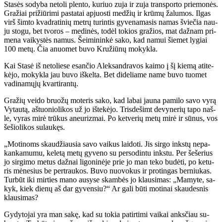
Sta­sės so­dy­ba ne­to­li plen­to, ku­riuo zu­ja ir zu­ja trans­por­to prie­mo­nės.
Gra­žiai pri­žiū­ri­mi pa­sta­tai ap­juos­ti me­džių ir krū­mų ža­lu­mos. Il­gas
virš šim­to kvad­ra­ti­nių met­rų tu­rin­tis gy­ve­na­ma­sis na­mas švie­čia nau­
ju sto­gu, bet tvo­ros – me­di­nės, to­dėl to­kios gra­žios, mat daž­nam pri­
me­na vai­kys­tės na­mus. Šei­mi­nin­kė sa­ko, kad na­mui šie­met ly­giai
100 me­tų. Čia anuo­met bu­vo Kru­žiū­nų mo­kyk­la.
Kai Sta­sė iš ne­to­lie­se esan­čio Alek­san­dra­vos kai­mo į šį kie­mą ati­te­
kė­jo, mo­kyk­la jau bu­vo iš­kel­ta. Bet di­de­lia­me na­me bu­vo tuo­met
va­di­na­mų­jų kvar­ti­ran­tų.
Gra­žių vei­do bruo­žų mo­te­ris sa­ko, kad la­bai jau­na pa­mi­lo sa­vo vy­rą
Vy­tau­tą, aš­tuo­nio­li­kos už jo iš­te­kė­jo. Tris­de­šimt de­vy­ne­rių ta­po naš­
le, vy­ras mi­rė trū­kus aneu­riz­mai. Po ket­ve­rių me­tų mi­rė ir sū­nus, vos
še­šio­li­kos su­lau­kęs.
„Mo­ti­noms skau­džiau­sia sa­vo vai­kus lai­do­ti. Jis sir­go inks­tų ne­pa­
kan­ka­mu­mu, ke­le­tą me­tų gy­ve­no su per­so­din­tu inks­tu. Per še­še­rius
jo sir­gi­mo me­tus daž­nai li­go­ni­nė­je prie jo man te­ko bu­dė­ti, po ke­tu­
ris mė­ne­sius be per­trau­kos. Bu­vo nuo­vo­kus ir pro­tin­gas ber­niu­kas.
Tur­būt iki mir­ties ma­no au­sy­se skam­bės jo klau­si­mas: „Ma­my­te, sa­
kyk, kiek die­nų aš dar gy­ven­siu?“ Ar ga­li bū­ti mo­ti­nai skau­des­nis
klau­si­mas?
Gy­dy­to­jai yra man sa­kę, kad su to­kia pa­tir­ti­mi vai­kai anks­čiau su­