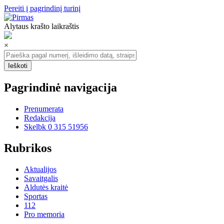
Pereiti į pagrindinį turinį
Alytaus krašto laikraštis
×
Pagrindinė navigacija
Prenumerata
Redakcija
Skelbk 0 315 51956
Rubrikos
Aktualijos
Savaitgalis
Aldutės kraitė
Sportas
112
Pro memoria