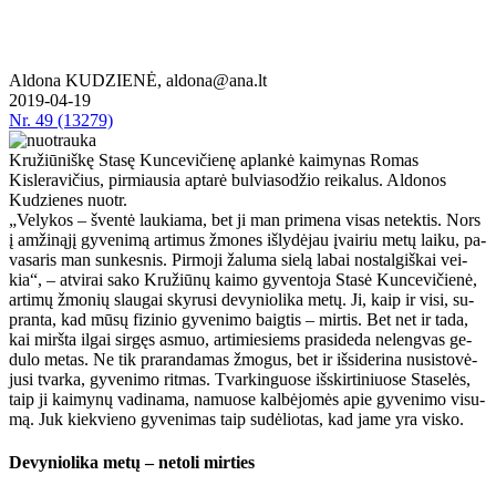
Aldona KUDZIENĖ, aldona@ana.lt
2019-04-19
Nr.
49 (13279)
Kružiūniškę Stasę Kuncevičienę aplankė kaimynas Romas
Kisleravičius, pirmiausia aptarė bulviasodžio reikalus. Aldonos
Kudzienes nuotr.
„Ve­ly­kos – šven­tė lau­kia­ma, bet ji man pri­me­na vi­sas ne­tek­tis. Nors
į am­ži­ną­jį gy­ve­ni­mą ar­ti­mus žmo­nes iš­ly­dė­jau įvai­riu me­tų lai­ku, pa­
va­sa­ris man sun­kes­nis. Pir­mo­ji ža­lu­ma sie­lą la­bai nos­tal­giš­kai vei­
kia“, – at­vi­rai sa­ko Kru­žiū­nų kai­mo gy­ven­to­ja Sta­sė Kun­ce­vi­čie­nė,
ar­ti­mų žmo­nių slau­gai sky­ru­si de­vy­nio­li­ka me­tų. Ji, kaip ir vi­si, su­
pran­ta, kad mū­sų fi­zi­nio gy­ve­ni­mo baig­tis – mir­tis. Bet net ir ta­da,
kai mirš­ta il­gai sir­gęs as­muo, ar­ti­mie­siems pra­si­de­da ne­leng­vas ge­
du­lo me­tas. Ne tik pra­ran­da­mas žmo­gus, bet ir iš­si­de­ri­na nu­si­sto­vė­
ju­si tvar­ka, gy­ve­ni­mo rit­mas. Tvar­kin­guo­se iš­skir­ti­niuo­se Sta­se­lės,
taip ji kai­my­nų va­di­na­ma, na­muo­se kal­bė­jo­mės apie gy­ve­ni­mo vi­su­
mą. Juk kiek­vie­no gy­ve­ni­mas taip su­dė­lio­tas, kad ja­me yra vis­ko.
De­vy­nio­li­ka me­tų – ne­to­li mir­ties