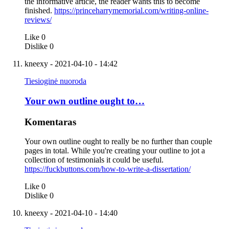
the informative article, the reader wants this to become
finished.
https://princeharrymemorial.com/writing-online-
reviews/
Like
0
Dislike
0
kneexy
- 2021-04-10 - 14:42
Tiesioginė nuoroda
Your own outline ought to…
Komentaras
Your own outline ought to really be no further than couple
pages in total. While you're creating your outline to jot a
collection of testimonials it could be useful.
https://fuckbuttons.com/how-to-write-a-dissertation/
Like
0
Dislike
0
kneexy
- 2021-04-10 - 14:40