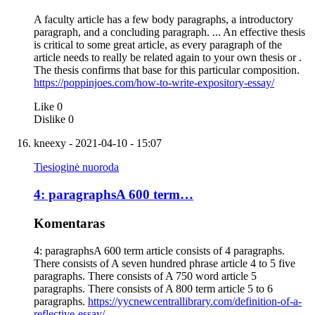
A faculty article has a few body paragraphs, a introductory
paragraph, and a concluding paragraph. ... An effective thesis
is critical to some great article, as every paragraph of the
article needs to really be related again to your own thesis or .
The thesis confirms that base for this particular composition.
https://poppinjoes.com/how-to-write-expository-essay/
Like
0
Dislike
0
kneexy
- 2021-04-10 - 15:07
Tiesioginė nuoroda
4: paragraphsA 600 term…
Komentaras
4: paragraphsA 600 term article consists of 4 paragraphs.
There consists of A seven hundred phrase article 4 to 5 five
paragraphs. There consists of A 750 word article 5
paragraphs. There consists of A 800 term article 5 to 6
paragraphs.
https://yycnewcentrallibrary.com/definition-of-a-
reflective-essay/