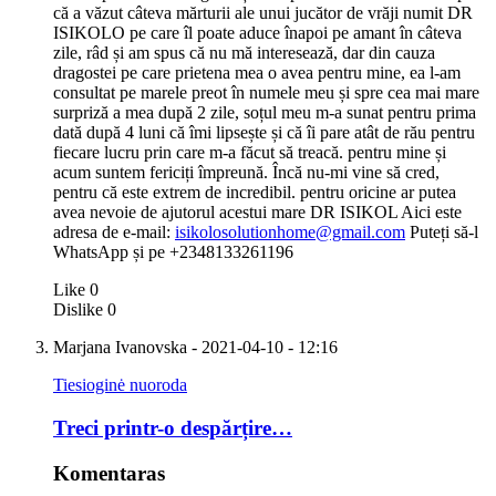
că a văzut câteva mărturii ale unui jucător de vrăji numit DR
ISIKOLO pe care îl poate aduce înapoi pe amant în câteva
zile, râd și am spus că nu mă interesează, dar din cauza
dragostei pe care prietena mea o avea pentru mine, ea l-am
consultat pe marele preot în numele meu și spre cea mai mare
surpriză a mea după 2 zile, soțul meu m-a sunat pentru prima
dată după 4 luni că îmi lipsește și că îi pare atât de rău pentru
fiecare lucru prin care m-a făcut să treacă. pentru mine și
acum suntem fericiți împreună. Încă nu-mi vine să cred,
pentru că este extrem de incredibil. pentru oricine ar putea
avea nevoie de ajutorul acestui mare DR ISIKOL Aici este
adresa de e-mail:
isikolosolutionhome@gmail.com
Puteți să-l
WhatsApp și pe +2348133261196
Like
0
Dislike
0
Marjana Ivanovska
- 2021-04-10 - 12:16
Tiesioginė nuoroda
Treci printr-o despărțire…
Komentaras