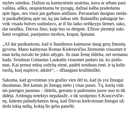
my­bės su­tei­kia. Daž­nai su kai­my­nė­mis su­si­ei­na, ka­va ar ar­ba­ta pa­si­
vai­ši­na, aiš­ku, neap­si­ei­na­ma be py­ra­gų, daž­nai kal­ba pra­de­da­ma
apie li­gas, nes vi­sos jau gar­baus am­žiaus. Pa­va­sa­riais dau­giau ran­da­
si pa­si­kal­bė­ji­mų apie tai, ką jau lai­kas sė­ti. Ba­lan­džio pa­bai­go­je be­
veik vi­sa­da bul­ves so­din­da­vo, ar iš šio lai­ko ne­iš­kryps šie­met, sa­ko,
dar ne­aiš­ku, Die­vas ži­no, kaip bus su drėg­me. Ežio­se pir­mie­ji su­ki­
ša­mi svo­gū­nai, pa­sė­ja­mos mor­kos, kra­pai, špi­na­tai.
„Aš dar pa­si­kar­to­siu, kad ir šian­die­nos kai­muo­se daug ge­rų žmo­nių
gy­ve­na. Ma­no kai­my­nas Ro­mas Kis­le­ra­vi­čius žie­mo­mis vi­suo­met ir
man ke­lią nu­va­lo be jo­kio at­ly­gio. Jis man že­mę iš­dir­ba, net ne­ma­tau
ka­da. Se­niū­nas Gin­tau­tas Lau­kai­tis vi­suo­met pa­da­ro tai, ko pra­šo­
mas. Kai per­nai mū­sų so­dy­bą sė­mė, pa­dė­ti se­niū­nas ėmė, ir tą ke­lio
ruo­žą, ku­rį nu­plo­vė, at­kū­rė“, – džiau­gia­si kru­žiū­niš­kė.
Sa­ko­ma, kad gy­ve­ni­mas yra gra­žus vien dėl to, kad jis yra žmo­gui
duo­da­mas. Bet kar­tais jis žmo­gų mė­to į vi­sas pu­ses. Tų, ku­rių vi­di­
nis pa­rei­gos jaus­mas – di­de­lis, ge­ru­mo ir pa­do­ru­mo juo­se nuo to tik
di­dė­ja. Ar­ti­mų­jų ne­tek­tys ne­pa­lau­žė, o tik su­stip­ri­no S.Kun­ce­vi­čie­
nę, ki­tiems pa­liu­dy­da­mos tie­są, kad Die­vas kiek­vie­nam žmo­gui už­
de­da to­kią naš­tą, ko­kią šis ge­ba pa­neš­ti.