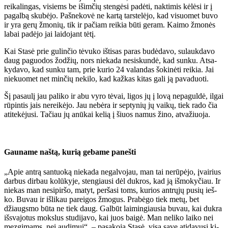
rei­ka­lin­gas, vi­siems be iš­im­čių sten­gė­si pa­dė­ti, nak­ti­mis kė­lė­si ir į
pa­gal­bą sku­bė­jo. Pa­šne­ko­vė ne kar­tą tars­te­lė­jo, kad vi­suo­met bu­vo
ir yra ge­rų žmo­nių, tik ir pa­čiam rei­kia bū­ti ge­ram. Kai­mo žmo­nės
la­bai pa­dė­jo jai lai­do­jant tė­tį.
Kai Sta­sė prie gu­lin­čio tė­vu­ko iš­ti­sas pa­ras bu­dė­da­vo, su­lauk­da­vo
daug pa­guo­dos žo­džių, nors nie­ka­da ne­si­skun­dė, kad sun­ku. At­sa­
ky­da­vo, kad sun­ku tam, prie ku­rio 24 va­lan­das šo­ki­nė­ti rei­kia. Jai
nie­kuo­met net min­čių ne­ki­lo, kad kaž­kas ki­tas ga­li ją pa­va­duo­ti.
Šį pa­sau­lį jau pa­li­ko ir abu vy­ro tė­vai, li­gos jų į lo­vą ne­pa­gul­dė, il­gai
rū­pin­tis jais ne­rei­kė­jo. Jau ne­bė­ra ir sep­ty­nių jų vai­kų, tiek ra­do čia
ati­te­kė­ju­si. Ta­čiau jų anū­kai ke­lią į šiuos na­mus ži­no, at­va­žiuo­ja.
Gau­na­me naš­tą, ku­rią ge­ba­me pa­neš­ti
„Apie an­trą san­tuo­ką nie­ka­da ne­gal­vo­jau, man tai ne­rū­pė­jo, įvai­rius
dar­bus dir­bau ko­lū­ky­je, sten­giau­si dėl duk­ros, kad ją iš­mo­ky­čiau. Ir
nie­kas man ne­si­pir­šo, ma­tyt, per­ša­si toms, ku­rios ant­rų­jų pu­sių ieš­
ko. Bu­vau ir iš­li­kau pa­rei­gos žmo­gus. Pra­bė­go tiek me­tų, bet
džiaugs­mo bū­ta ne tiek daug. Gal­būt lai­min­giau­sia bu­vau, kai duk­ra
iš­sva­jo­tus moks­lus stu­di­ja­vo, kai juos bai­gė. Man ne­li­ko lai­ko nei
mez­gi­mams, nei au­di­mui“, – pa­sa­ko­ja Sta­sė, vi­są sa­ve ati­da­vu­si ki­