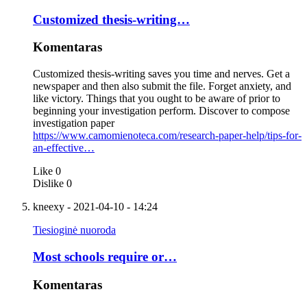
Customized thesis-writing…
Komentaras
Customized thesis-writing saves you time and nerves. Get a
newspaper and then also submit the file. Forget anxiety, and
like victory. Things that you ought to be aware of prior to
beginning your investigation perform. Discover to compose
investigation paper
https://www.camomienoteca.com/research-paper-help/tips-for-
an-effective…
Like
0
Dislike
0
kneexy
- 2021-04-10 - 14:24
Tiesioginė nuoroda
Most schools require or…
Komentaras